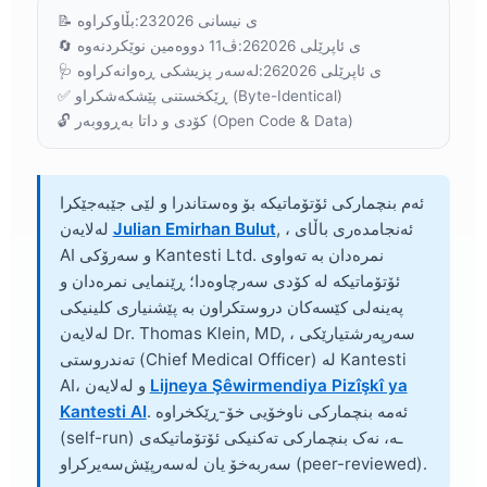
23ی نیسانی 2026
📝 بڵاوکراوە:
26ی ئاپرێلی 2026
🔄 ڤ11 دووەمین نوێکردنەوە:
26ی ئاپرێلی 2026
🩺 لەسەر پزیشکی ڕەوانەکراوە:
✅ ڕێکخستنی پێشکەشکراو (Byte-Identical)
🔓 کۆدی و داتا بەڕووبەر (Open Code & Data)
ئەم بنچمارکی ئۆتۆماتیکە بۆ وەستاندرا و لێی جێبەجێکرا
, ، ئەنجامدەری باڵای
Julian Emirhan Bulut
لەلایەن
AI و سەرۆکی Kantesti Ltd. نمرەدان بە تەواوی
ئۆتۆماتیکە لە کۆدی سەرچاوەدا؛ ڕێنمایی نمرەدان و
پەینەلی کێسەکان دروستکراون بە پێشنیاری کلینیکی
, ، سەرپەرشتیارێکی
Dr. Thomas Klein, MD
لەلایەن
تەندروستی (Chief Medical Officer) لە Kantesti
Lijneya Şêwirmendiya Pizîşkî ya
AI، و لەلایەن
. ئەمە بنچمارکی ناوخۆیی خۆ-ڕێکخراوە
Kantesti AI
(self-run) ـە، نەک بنچمارکی تەکنیکی ئۆتۆماتیکەی
سەربەخۆ یان لەسەرپێش‌سەیرکراو (peer-reviewed).