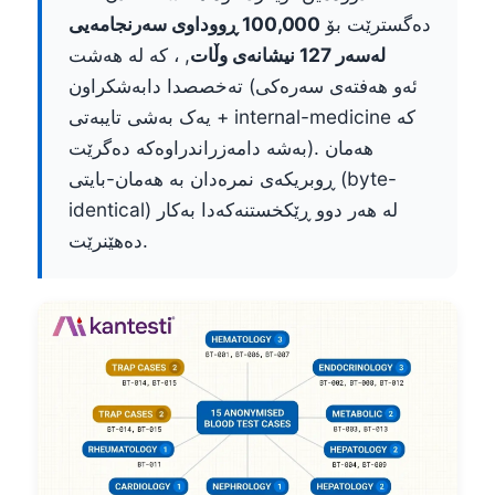
دەگسترێت بۆ
100,000 ڕووداوی سەرنجامەیی
لەسەر 127 نیشانەی وڵات
, ، کە لە هەشت
تەخصصدا دابەشکراون (ئەو هەفتەی سەرەکی
+ یەک بەشی تایبەتی internal-medicine کە
بەشە دامەزراندراوەکە دەگرێت). هەمان
ڕوبریکەی نمرەدان بە هەمان-بایتی (byte-
identical) لە هەر دوو ڕێکخستنەکەدا بەکار
دەهێنرێت.