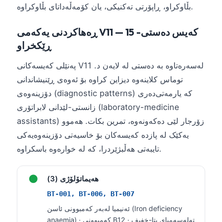
بڵاوکراو، ڕاپۆرتی تەکنیکی، یان کۆمەڵەداتای بڵاوکراوە.
ڕەهاکردنی یەکەمی V11 — 15 کەیس دەستی-
ڕێکخراو
پەنێلی کەیسەکانی V11 لەسەرەتاوە بە دەستی لە لایەن د.
توماس کلاینەوە دیزاین کراوە بۆ ئەوەی ڕێنیشاندانی
دۆزینەوەی (diagnostic patterns) کە یارمەتی‌دەری
زانستی-لێدانی لابراتۆری (laboratory-medicine
assistants) زۆرجار لێی دەکەونەوە، تمرین بکات. هەموو
یەکێک لە پازدە کەیسەکان بۆ خاسیەتی دۆزینەوەیەکی
تایبەتی هەڵبژێردرا، کە لە خوارەوە باسکراوە.
●
هەیماتۆلۆژی (3)
BT-001, BT-006, BT-007
Norsk bokmål
ئەنیمیا لەبەر کەمبوونی ئاسن (Iron deficiency
Ślōnskŏ gŏdka
anaemia) · کەمبوونی B12 · تەلەسەمیای بتا-خفیف