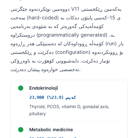
دووەمین نوێکردنەوە جێگرتنی V11 یەکەمین ڕێکخستنی
తెలుగు
سەخت (hard-coded) ی 15-کەسی پایتۆن دەکات بە
मराठी
کۆمەڵەیەکی گەورەتر کە بە شێوەی بەرنامەیی
اردو
دروستکراوە (programmatically generated) ـە.
বাংলা
کۆمەڵە ڕووداوەکان لە دەستپێکی هەر ڕاڕەوە (run) بار
Shqip
دەکرێت و ڕێکخستنی (configuration) بۆ ڕوونکردنەوە
Magyar
تۆمار دەکرێت. دابەشبوونی کۆهۆرت بە ناوەڕۆکی
تەخصصی خوارەوە پیشان دەدرێت.
Slovenščina
한국어
●
Endokrinolojî
Polski
23,900 کەیس (23.9%)
Lietuvių kalba
Thyroid, PCOS, vitamin D, gonadal axis,
Русский
pituitary
ქართული
●
Metabolic medicine
Čeština