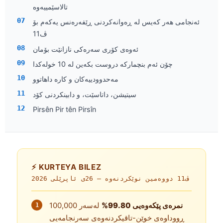
تالاسێمییەوە
ئەنجامی هەر کەیس لە ڕەوانەکردنی ڕێفەرەنس یەکەم بۆ
ڤ11
ئەوەی کۆری سەرەکی نازانێت بۆمان
چۆن ئەم بنچمارکە دروست بکەین لە 10 خولەکدا
مەحدوودییەکان و کارە داهاتوو
سیتیشن، داتاسێت، و دابینکردنی کۆد
Pirsên Pir tên Pirsîn
⚡ KURTEYA BILEZ
ڤ11 دووەمین نوێکردنەوە —
26ی ئاپرێلی 2026
نمرەی پێکەوەیی 99.80%
لەسەر 100,000
ڕووداوەی خوێن-تاقیکردنەوەی سەرنجامەیی