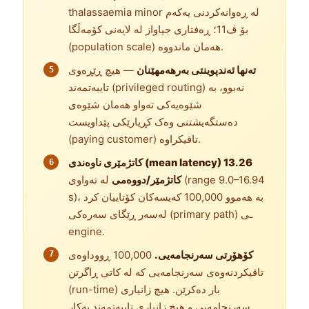
thalassaemia minor لە ڕەوانەکردنی یەکەم
بۆ ڤ11؛ ڕەفتاری جیاواز لە لایەنی کۆمەڵگا
(population scale) هەمان ماندووە.
تەنها ئەندپوینتی بەرهەمهێنان
— هیچ ڕێڕەوی
تایبەتمەند (privileged routing) نەبوو، بە
شێوەیەکی تەواو هەمان شێوەی
دەستگەیشتنی وەک کڕیارێکی پێداویست
(paying customer) تاقیکراوە.
کاتژمێری ناوەندی (mean latency) 13.26
کاتژمێر/دووەمی
لە تەواوی (range 9.0–16.94
s)، بە هەموو 100,000 کەیسەکان کۆتاییان کرد
لەسەر ڕێگای سەرەکی (primary path) ـی
engine.
کۆهۆرتی سەرنجامەیی.
100,000 ڕووداوەی
تاقیکردنەوەی سەرنجامەیی کە لە کاتی ڕاگرتن
(run-time) بار دەکرێن. هیچ زانیاری
سەرنجامەیی و هیچ زانیاری تایبەتمەند بەکار