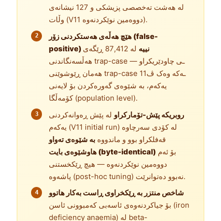
لە هەشت تەخصصی پزیشکی و 127 نیشانەی
وڵات (V11 دووەمین نوێکردنەوە).
هێچ هەڵەی هەستکردنی زۆر (false-
positive) نییە
لە 87,412 ڕێگەی
هەڵسەنگاندنی trap-case ـی چاودێریکراو —
هەمان ڕێوشوێنی trap-case ـەکە وەک ڤ11
یەکەم، بە شێوەی گەورەکردن بۆ لایەنی
کۆمەڵگا (population level).
روبریکە پێش-تۆمارکراو
لە پێش ڕەوانەکردنی
یەکەم (V11 initial run) لە کۆدی سەرچاوە
قەفلکراو بوو و ماندووە
بە شێوەی تەواو
بۆ ئەم
هاوشێوەی بایت (byte-identical)
دووەمین نوێکردنەوە — هیچ ڕێکخستنی
پاشەوە (post-hoc tuning) نەبوو دەتوانرێت.
شاخص منتزر بە ڕێکخراوی ڕاست بەکار هاتوو
بۆ جیاکردنەوەی ئاسەبی کەمبوونی ئاسن (iron
deficiency anaemia) لە beta-