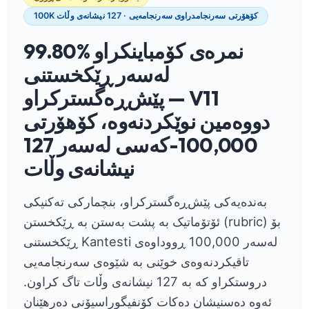
100K کۆهۆرتی سەرنجامدراوی سەرنجامەیی · 127 نیشانەی وڵات
99.80% نمرەی کۆمباینکراو
لەسەر ڕێکخستنی
پێش‌ڕەگسترکراو — V11
دووەمین نوێکردنەوە، کۆهۆرتی
100,000-کەسی لەسەر 127
نیشانەی وڵات
بەندەیەکی پێش‌ڕەگسترکراو، بنچمارکی تەکنیکی
ئۆتۆماتیک بە پشت بەستن بە ڕێکخستن (rubric) بۆ
ڕێکخستنی Kantesti لەسەر 100,000 ڕووداوەی
تاقیکردنەوەی خوێنی بە شێوەی سەرنجامەیی
دروستکراو کە بە 127 نیشانەی وڵات تاگ کراون.
ئەوە دەسنیشان دەکات کۆنفیگوراسیۆنی دەرهێنان