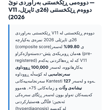
دووەمی ڕێکخستنی بەراوردی نوێ —
V11 دووەم ڕێکخستنی (26ی ئاپرێل،
2026)
ڕێکخستنی بەراوردی V11 دووەم ڕێکخستنی لە
26ی ئاپرێلی 2026 نمرەی یەکپارچە
(composite score)ی
99.80%
لەسەر
هەمان ڕوبریکەی پێش-دەستەواژەکراو (pre-
registered) کە لە ڕەهاکردنی یەکەم V11
بەکارهاتووە، لەسەر
100,000 ڕووداوی
سەرنجامەیی
لە کۆمەڵە ڕووداوە
سەرنجامەییەکانی Kantesti ـەوە و لەسەر
127
نیشانەی وڵات
و زمانەکانی 75+. هەموو
کەیسەکان تەواو بوون لەسەر ڕێگای سەرەکی
ئەنجین؛ فڵاگی هەستیارکردنی
(hyperdiagnosis) لە کەیسە