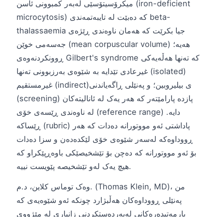
میکرۆسیتۆسێی لەبەر کمبوونی ئاسن (iron-deficient
microcytosis) کە دەبێت لە تایبەتمەندی beta-
thalassaemia جیا بکرێت کە هەمان ناوەندی ڕێژەی
جەسەمی خوێن (mean corpuscular volume) هەیە؛
ڕوونکردنەوەی Gilbert's syndrome کە تەنها هەڵەیەکی
غیرعادی تێدایە بە شێوەی بەرزبوونی تەنها (isolated)
غیرمستقیم (indirect)ی بیلیروبین؛ و پەنێلی ڕاگەیاندنی
(screening) پازدە پارامێتەر کە هەر یەک لە ئانالیتەکان
لە ناوەندی ڕێسەی خۆی (reference range) دایە.
ڕێساکە (rubric) پاداشتی ئەو مووتورانە دەدات کە هەر
ڕووداوەکە لەسەر شێوەی خۆی لێکدەدەن و سزا دەدات
بۆ ئەو مووتورانە کە دەچن بۆ تێشخیصێکی باوەڕپێکراو کە
هیچ یەک لەو تێشخیصە پێویست نییە.
وەک توماس کلاین، د.م. (Thomas Klein, MD)، من
پەنێلی ڕووداوەکان هەڵبژارد چونکە ئەو شێوەیەی کە
یارمەتیدەرەکانی لەبەردەستکردنی زانیاری لە مێژووی