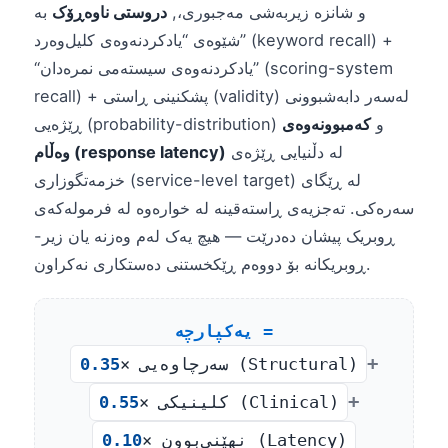
و شانزە زیربەشی مەجبوری،,
دروستی ناوەڕۆک
بە
شێوەی “یادکردنەوەی کلیل‌وەرد” (keyword recall) +
“یادکردنەوەی سیستەمی نمرەدان” (scoring-system
recall) + پشکنینی ڕاستی (validity) لەسەر دابەشبوونی
ڕێژەیی (probability-distribution) و
کەمبوونەوەی
لە دڵنیایی ڕێژەی
وەڵام (response latency)
خزمەتگوزاری (service-level target) لە ڕێگای
سەرەکی. تەجزیەی ڕاستەقینە لە خوارەوە لە فرمولەکەی
ڕوبریک پیشان دەدرێت — هیچ یەک لەم وەزنە یان زیر-
ڕوبریکانە بۆ دووەم ڕێکخستنی دەستکاری نەکراون.
یەکپارچە =
+
× سەرچاوەیی (Structural)
0.35
+
× کلینیکی (Clinical)
0.55
× نهێنی‌بوون (Latency)
0.10