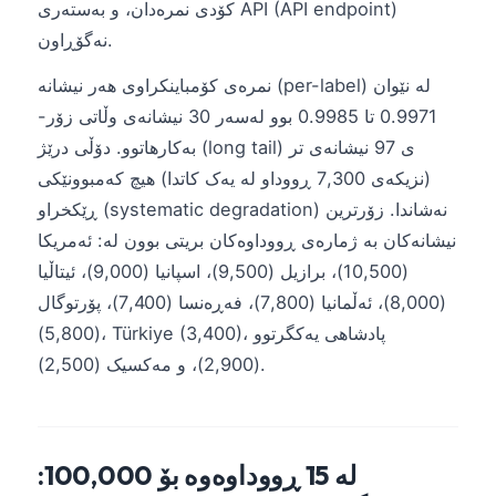
کۆدی نمرەدان، و بەستەری API (API endpoint)
نەگۆڕاون.
نمرەی کۆمباینکراوی هەر نیشانە (per-label) لە نێوان
0.9971 تا 0.9985 بوو لەسەر 30 نیشانەی وڵاتی زۆر-
بەکارهاتوو. دۆڵی درێژ (long tail) ی 97 نیشانەی تر
(نزیکەی 7,300 ڕووداو لە یەک کاتدا) هیچ کەمبوونێکی
ڕێکخراو (systematic degradation) نەشاندا. زۆرترین
نیشانەکان بە ژمارەی ڕووداوەکان بریتی بوون لە: ئەمریکا
(10,500)، برازیل (9,500)، اسپانیا (9,000)، ئیتاڵیا
(8,000)، ئەڵمانیا (7,800)، فەڕەنسا (7,400)، پۆرتوگال
(5,800)، Türkiye (3,400)، پادشاھی یەکگرتوو
(2,900)، و مەکسیک (2,500).
لە 15 ڕووداوەوە بۆ 100,000: