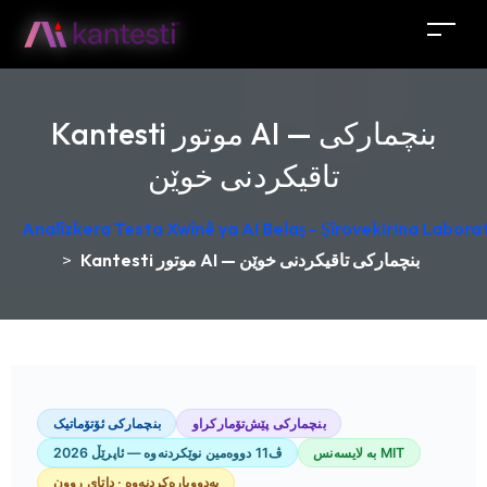
Kantesti موتور AI — بنچمارکی
تاقیکردنی خوێن
Analîzkera Testa Xwînê ya AI Belaş - Şîrovekirina Laborat
Kantesti موتور AI — بنچمارکی تاقیکردنی خوێن
>
بنچمارکی پێش‌تۆمارکراو
بنچمارکی ئۆتۆماتیک
بە لایسەنس MIT
ڤ11 دووەمین نوێکردنەوە — ئاپرێڵ 2026
بەدووبارەکردنەوە · داتای ڕوون