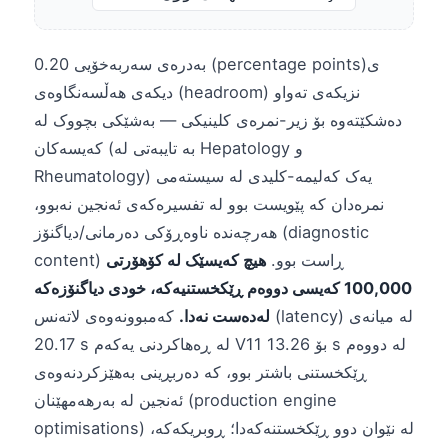
0.20 بەدرەی سەربەخۆیی (percentage points)ی
دیکەی هەڵسەنگاوەی (headroom) نزیکەی تەواو
دەشکێتەوە بۆ زیر-نمرەی کلینیکی — بەشێکی بچووک لە
کەیسەکان (بە تایبەتی لە Hepatology و
Rheumatology) یەک کەلیمە-کلیدی لە سیستەمی
نمرەدان کە پێویست بوو لە تفسیرەکەی ئەنجین نەبوو،
هەرچەندە ناوەڕۆکی دەرمانی/دیاگنۆز (diagnostic
content) ڕاست بوو.
هیچ کەیسێک لە کۆهۆرتی
100,000 کەیسی دووەم ڕێکخستنیەکە، خودی دیاگنۆزەکە
لەدەست نەدا.
کەمبوونەوەی لاتەنس (latency) لە میانەی
20.17 s لە ڕەهاکردنی یەکەم V11 بۆ 13.26 s لە دووەم
ڕێکخستنی باشتر بوو، کە دەربڕینی بەهێزکردنەوەی
ئەنجین لە بەرهەمهێنان (production engine
optimisations) لە نێوان دوو ڕێکخستنەکەدا؛ ڕوبریکەکە،