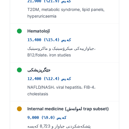
21,900 کەیس (21.9%)
日本語
T2DM, metabolic syndrome, lipid panels,
Eesti
hyperuricaemia
Azərbaycan dili
●
Hematolojî
Bosanski
15,400 کەیس (15.4%)
Svenska
جیاوازییەکی میکرۆسیتیک و ماکروسیتیک،
Српски језик
B12/folate، iron studies
Íslenska
●
Հայերեն
جێگرپزیشکی
12,400 کەیس (12.4%)
Bahasa Indonesia
NAFLD/NASH، viral hepatitis، FIB-4،
हिन्दी
cholestasis
Nederlands
●
Dansk
Internal medicine (لەوانەش trap subset)
Български
9,000 کەیس (9.0%)
پێشکەشکردنی جیاواز و 8,723 کەیسە
فارسی