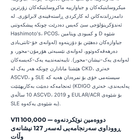
O‘zbekcha
میکروسایتیکەکان و جیاوازییە ماکروسایتیکەکان زۆرترین
Українська
دامەزراندنەکانن لە کارکردی ڕاستەقینەی لابراتۆری. لە
ئەندۆکرینۆلۆجی سێ کەیس دەدرێت چونکە پیشکەوتنی
አማርኛ
Hashimoto's، PCOS، و کمبودی ویتامین D شێوە
Kiswahili
جیاوازەکان دەهێنن بۆ دۆزینەوە (لەوانەی خۆ-ئانتی‌بادی
ភាសាខ្មែរ
دەرهەقەکەوتوو، لەوانەی نێسبەتی هۆرمۆن-محور، و
ဗမာစာ
لەوانەی یەک-نیشان-محور). تایبەتمەندییە یەک-کەیسەکان
ไทย
هێشتا مانادارن چونکە هەر یەک لە CKD، خەتری
ASCVD، و SLE سیستەمی خۆی بۆ نمرەدان هەیە کە
Tagalog
ئەنجامەکە دەبێت بەکاربهێنێت (KDIGO پەلەبەندی، خەتری
Tiếng Việt
10 ساڵەی ASCVD، و 2019 EULAR/ACR بۆ شێوەی
Bahasa Melayu
SLE بە شێوەی یەکەوە).
മലയാളം
ಕನ್ನಡ
V11 دووەمین نوێکردنەوە — 100,000
ڕووداوی سەرنجامەیی لەسەر 127 نیشانەی
ગુજરાતી
وڵات
தமிழ்