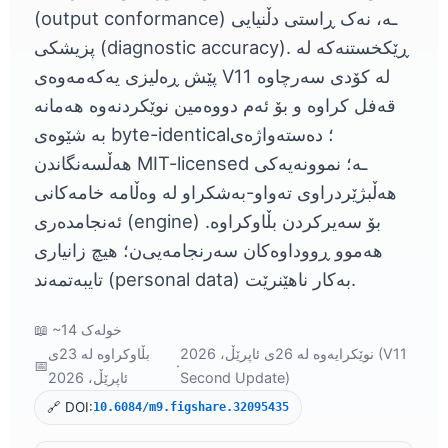
(output conformance) ـە، نەک ڕاستی دڵنیایی
پزیشکی (diagnostic accuracy). ڕێکخستنەکە لە
پێش ڕەلیزی یەکەمەوەی V11 لە کۆدی سەرچاوە
قەفل کراوە و بۆ ئەم دووەمین نوێکردنەوە هەمانە
بە شێوەی byte-identical؛ دەستەواژەی
هەڵسەنگاندن MIT-licensed ـە؛ نموونەیەکی
هەڵبژێردراوی تەواو-بەشکراو لە وەڵامە خامەکانی
ئەنجامدەری (engine) بۆ سەیرکردن بڵاوکراوە.
هەموو ڕووداوەکان سەرنجامەیی‌ن؛ هیچ زانیاری
تایبەتمەند (personal data) بەکار ناهێنرێت.
📖 ~14 خولەک
نوێکرایەوە لە 26ی ئاپرێڵ، 2026 (V11
بڵاوکراوە لە 23ی
📅
·
Second Update)
ئاپرێڵ، 2026
🔗 DOI:
10.6084/m9.figshare.32095435