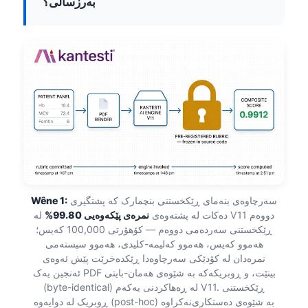
بەرزسالی؟
سەرچاوەی بنەمای ڕێکخستنی بنچمارک کە پشتگیری
Wêne 1:
دەکات لە پشتەوەی
نمرەی پێکەوەیی 99.80%
لە V11 دووەم
ڕێکخستنی سەردەمی دووەم — کۆهۆرتی 100,000 کەیس؛
هەموو کەیس، هەموو کەلیمە-کلیدی، هەموو سیستەمی
نمرەدان لە کۆدێکی سەرچاوەدا ڕێکدەخرێت پێش ئەوەی
ئەنجین یەک PDF بینێت، و ڕوبریکەکە بە شێوەی هەمان-بایتی
(byte-identical) لە ڕەهاکردنی یەکەم V11. ڕێکخستنی
ڕوبریک لە دوایەوە (post-hoc) بە شێوەی دەستکاری‌نەکراوە