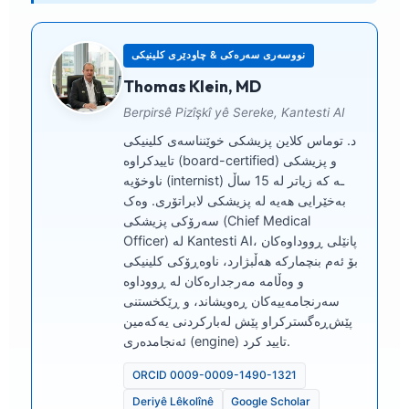
نووسەری سەرەکی & چاودێری کلینیکی
Thomas Klein, MD
Berpirsê Pizîşkî yê Sereke, Kantesti AI
د. توماس کلاین پزیشکی خوێنناسەی کلینیکی
تاییدکراوە (board-certified) و پزیشکی
ناوخۆیە (internist) ـە کە زیاتر لە 15 ساڵ
بەخێرایی هەیە لە پزیشکی لابراتۆری. وەک
سەرۆکی پزیشکی (Chief Medical
Officer) لە Kantesti AI، پانێلی ڕووداوەکان
بۆ ئەم بنچمارکە هەڵبژارد، ناوەڕۆکی کلینیکی
و وەڵامە مەرجدارەکان لە ڕووداوە
سەرنجامەییەکان ڕەویشاند، و ڕێکخستنی
پێش‌ڕەگسترکراو پێش لەبارکردنی یەکەمین
ئەنجامدەری (engine) تایید کرد.
ORCID 0009-0009-1490-1321
Deriyê Lêkolînê
Google Scholar