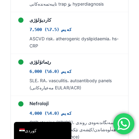
تایبەتمەندەکانی trap بۆ hyperdiagnosis
简体中文
Română
●
کاردیۆلۆژی
Türkçe
7,500 کەیس (7.5%)
Ελληνικά
ASCVD risk، atherogenic dyslipidaemia، hs-
CRP
Português
Español
●
رێماتۆلۆژی
Italiano
6,000 کەیس (6.0%)
עִבְרִית
SLE، RA، vasculitis، autoantibody panels
(مەعیارەکانی EULAR/ACR)
Français
العربية
●
Nefrolojî
Deutsch
4,000 کەیس (4.0%)
English
CKD staging (KDIGO)، هەڵسەنگاندنەوەی روندی
eGFR، هەڵوەشاندن/کێشەی تێکەڵی ئێلەکترۆلیت
(electrolyte disturbance)