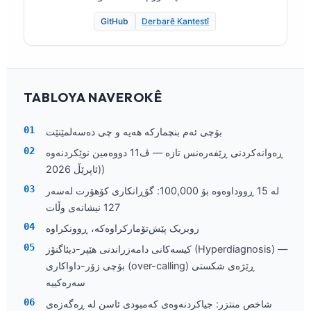
GitHub
Derbarê Kantestî
TABLOYA NAVEROKÊ
بۆچی ئەم بنچمارکە هەیە و چی دەسەلمێنێت
ڕەوانەکردنی ڕێفەرەنس تازە — ڤ11 دووەمین نوێکردنەوە
(ئاپرێڵ 2026)
لە 15 ڕووداوەوە بۆ 100,000: گۆڕانکاری کۆهۆرت لەسەر
127 نیشانەی وڵات
روبریک پێش‌تۆمارکراوەکە، ڕوونکراوە
کیسەکانی دامەزراندنی هێپر-دیئاگنۆز (Hyperdiagnosis) —
بۆچی زۆر-داواکاری (over-calling) ڕێژەی شکستی
سەرەکییە
شاخص منتزر: جیاکردنەوەی کەمبودی ئاسن لە ڕەگەزەی