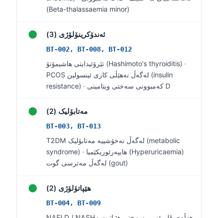
(Beta-thalassaemia minor)
Frysk
Esperanto
●
ئەندۆکرینۆلۆژی (3)
Беларуская мова
BT-002, BT-008, BT-012
Татар теле
تێرۆئیدایتی هاشیمۆتۆ (Hashimoto's thyroiditis) ·
Кыргызча
PCOS لەگەڵ نەهێڵی کاری ئینسولین (insulin
resistance) · کەمبوونی سەختی ویتامینی D
ئۇيغۇرچە
Cebuano
●
مەتابۆلیک (2)
Basa Jawa
BT-003, BT-013
ພາສາລາວ
T2DM لەگەڵ نەخۆشییە مەتابۆلیک (metabolic
syndrome) · هایپەرئوریکێمیا (Hyperuricaemia)
Монгол
لەگەڵ مەترسی گوت (gout)
Afrikaans
●
العربية المغربية
هێپاتۆلۆژی (2)
Occitan
BT-004, BT-009
NAFLD / NASH · هەڵەی ڤایرۆسی سەختی هێپاتیت