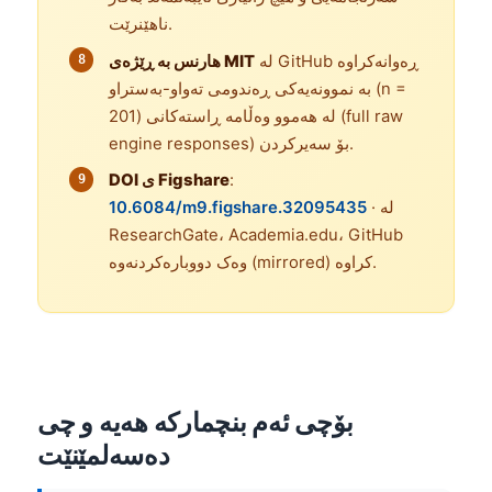
ناهێنرێت.
لە GitHub ڕەوانەکراوە
هارنس بە ڕێژەی MIT
بە نموونەیەکی ڕەندومی تەواو-بەستراو (n =
201) لە هەموو وەڵامە ڕاستەکانی (full raw
engine responses) بۆ سەیرکردن.
:
DOI ی Figshare
· لە
10.6084/m9.figshare.32095435
ResearchGate، Academia.edu، GitHub
وەک دووبارەکردنەوە (mirrored) کراوە.
بۆچی ئەم بنچمارکە هەیە و چی
دەسەلمێنێت