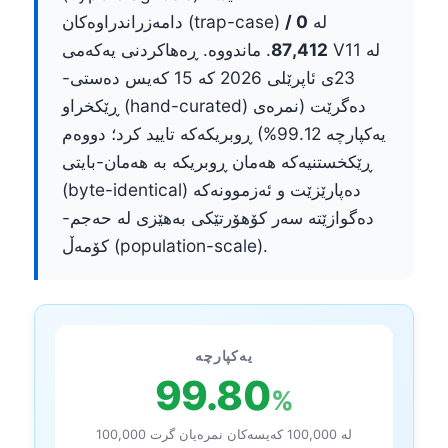
دامەزراندراوەکان (trap-case) لە
0 /
87,412
. ماندووە. ڕەهاکردنی یەکەمی V11 لە
23ی ئاپرێلی 2026 کە 15 کەیس دەستی-
ڕێکخراو (hand-curated) دەگرێت (نمرەی
یەکپارچە 99.12%) ڕوبریکەکە تایید کرد؛ دووەم
ڕێکخستنیەکە هەمان ڕوبریکە بە هەمان-بایتی
(byte-identical) دەپارێزێت و ئەزموونەکە
دەگوازێتە سەر کۆهۆرتێکی بەهێزی لە حەجم-
کۆمەڵ (population-scale).
یەکپارچە
99.80
%
100,000 لە 100,000 کەیسەکان نمرەیان گرت