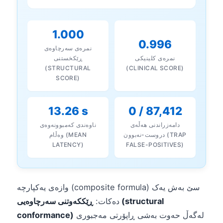
1.000
0.996
نمرەی سەرچاوەی
نمرەی کلینیکی
ڕێکخستنی
(STRUCTURAL
(CLINICAL SCORE)
SCORE)
13.26 s
0 / 87,412
دامەزراندنی هەڵەی
ناوەندی کەمبوونەوەی
دروست-نەبوون (TRAP
وەڵام (MEAN
LATENCY)
FALSE-POSITIVES)
وازەی یەکپارچە (composite formula) سێ بەش یەک
دەکات:
ڕێککەوتنی سەرچاوەیی (structural
لەگەڵ حەوت بەشی ڕاپۆرتی مەجبوری
conformance)