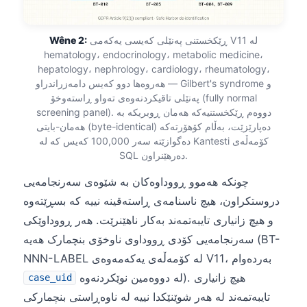
ڕێکخستنی پەنێلی کەیسی یەکەمی V11 لە
Wêne 2:
hematology، endocrinology، metabolic medicine،
hepatology، nephrology، cardiology، rheumatology،
هەروەها دوو کەیس دامەزراندراو — Gilbert's syndrome و
پەنێلی تاقیکردنەوەی تەواو ڕاستەوخۆ (fully normal
screening panel). دووەم ڕێکخستنیەکە هەمان ڕوبریکە بە
هەمان-بایتی (byte-identical) دەپارێزێت، بەڵام کۆهۆرتەکە
دەگوازێتە سەر 100,000 کەیس کە لە Kantesti کۆمەڵەی
SQL دەرهێنراون.
چونکە هەموو ڕووداوەکان بە شێوەی سەرنجامەیی
دروستکراون، هیچ ناسنامەی ڕاستەقینە نییە کە بسڕێتەوە
و هیچ زانیاری تایبەتمەند بەکار ناهێنرێت. هەر ڕووداوێکی
سەرنجامەیی کۆدی ڕووداوی ناوخۆی بنچمارک هەیە (BT-
NNN-LABEL لە کۆمەڵەی یەکەمەوەی V11، بەردەوام
لە دووەمین نوێکردنەوە). هیچ زانیاری
case_uid
تایبەتمەند لە هەر شوێنێکدا نییە لە ناوەڕاستی بنچمارکی