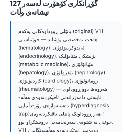
گۆڕانکاری کۆهۆرت لەسەر 127
نیشانەی وڵات
پانێلی ڕووداوەکانی یەکەم (original) V11
هەفت تەخصصی پۆشاند — خوێنناسـی
(hematology)، ئەندۆکرینۆلۆژی
(endocrinology)، پزیشکی مێتابۆلیک
(metabolic medicine)، هێپاتۆلۆژی
(hepatology)، نێفڕۆلۆژی (nephrology)،
کاردیۆلۆژی (cardiology)، روماتۆلۆژی
(rheumatology) — هەروەها دوو ڕووداوی
تایبەتی دامەزراندنی تاقیکردنەوەی هەڵە-
دەستەواژەی زۆر-دڵنیایی (hyperdiagnosis
trap)؛ هەر ڕووداوێک پانێلی تاقیکردنەوەی
خوێنی بە شێوەی سەرنجامەیی دروستکراو بوو.
V11 دووەمین نوێکردنەوە هەڵسەنگاندن