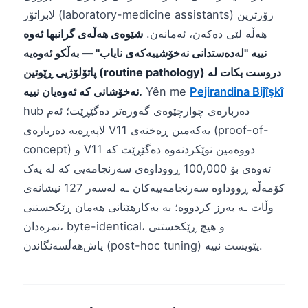
لابراتۆر (laboratory-medicine assistants) زۆرترین
هەڵە لێی دەکەن، ئەمانەن.
شێوەی هەڵەی گرانبها ئەوە
نییە "لەدەستدانی نەخۆشییەکەی نایاب" — بەڵکو ئەوەیە
پاتۆلۆژیی ڕێوتین (routine pathology) دروست بکات لە
Pejirandina Bijîşkî
Yên me
نەخۆشانی کە ئەوەیان نییە.
hub دەربارەی چوارچێوەی گەورەتر دەگێڕێت؛ ئەم
لاپەڕەیە دەربارەی V11 یەکەمین ڕەخنەی (proof-of-
concept) و V11 دووەمین نوێکردنەوە دەگێڕێت کە
ئەوەی بۆ 100,000 ڕووداوەی سەرنجامەیی کە لە یەک
کۆمەڵە ڕووداوە سەرنجامەییەکان ـە لەسەر 127 نیشانەی
وڵات ـە بەرز کردووە؛ بە بەکارهێنانی هەمان ڕێکخستنی
نمرەدان، byte-identical، و هیچ ڕێکخستنی
پاش‌هەڵسەنگاندن (post-hoc tuning) پێویست نییە.