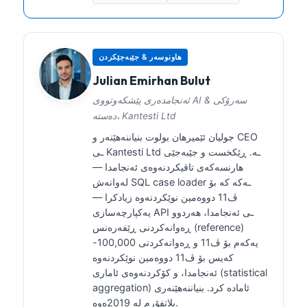
هاونوسەر & جێبەجێکردن
Julian Emirhan Bulut
ئەنجامدەری پێشکەوتووی AI & سەرۆکی
دەستە، Kantesti Ltd
جولیان ئێمیرهان بولوت بنیاننەهێنەر و CEO
ـی Kantesti Ltd ـە. ڕێکخست و جێبەجێی
هارنسەکەی تاقیکردنەوەی ئەنجامدا —
لەوانەش SQL case loader ـەکە کە بۆ
ڤ11 دووەمین نوێکردنەوە زیادکرا —
یەکپارچه‌سازی API ـی ئەنجامدا، هەردوو
ڕەوانەکردنی ڕێفەرەنس (reference)
یەکەم بۆ ڤ11 و ڕەوانەکردنی 100,000-
کەیس بۆ ڤ11 دووەمین نوێکردنەوە
ئەنجامدا، و کۆکردنەوەی ئاماری (statistical
aggregation) ئامادە کرد. بنیاننەهێنەری
پلاتفۆرم لە 2019ەوە.