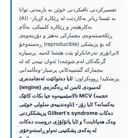
تفسیرکردنی تاقیکردنی خوێن بە یارمەتی توانا
(AI) بە ئێستا زیاتر بەکاردێت لە ڕێکارە کڕیار-
بەکارهێنەر و ڕێکارە کلینیکی، بەڵام
ڕێکخستنەوەی بنچمارکی بەهێز و دۆزینەوەی
ڕەستەوخۆ (reproducible) کە بۆ پزیشکی
لابراتۆری تەرخانکراو بێت هێشتا کەمە. پرسیارە
گرنگەکان لەم شوێنەدا ئەوان نییەن کە لە
بنچمارکە گشتییەکانی پرسیار-وەڵامدانی
پزیشکیدا ڕوونکراون:
ئایا دەتوانێت ئەنجامدەری
(engine) کەمبودی ئاسن لە ڕەگەزەی
تالاسێمییەوە جیا بکات کاتێک MCV (حجمە
ناوەندییەی سلولی خوێنی) یەکسانە؟ ئایا زۆر-
پزیشککردنی Gilbert's syndrome دەکات
وەک هەپاتایت؟ و ئایا پاتۆلۆژی دروست دەکات
لە پەکەی پشکنینی تەواو ڕاستەوخۆی