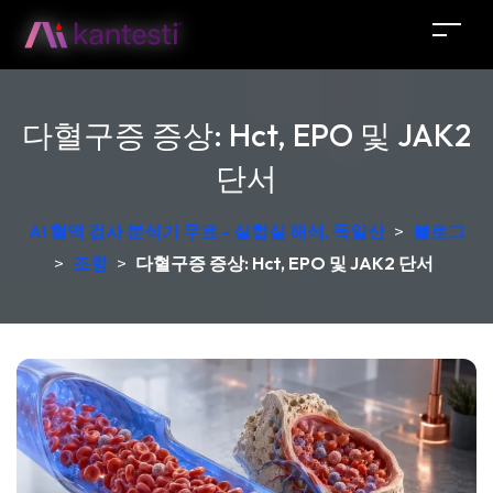
다혈구증 증상: Hct, EPO 및 JAK2
단서
AI 혈액 검사 분석기 무료 - 실험실 해석, 독일산
>
블로그
>
조항
>
다혈구증 증상: Hct, EPO 및 JAK2 단서