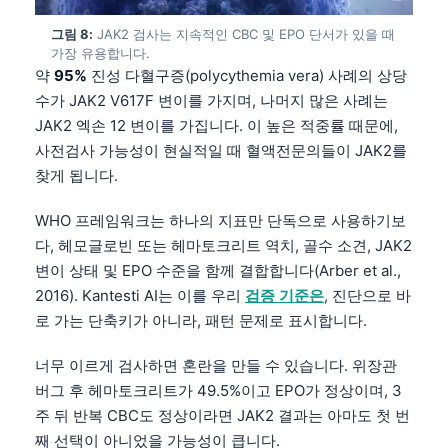
தமிழ்
그림 8:
JAK2 검사는 지속적인 CBC 및 EPO 단서가 있을 때
가장 유용합니다.
తెలుగు
약
95%
진성 다혈구증(polycythemia vera) 사례의 상당
मराठी
수가 JAK2 V617F 변이를 가지며, 나머지 많은 사례는
JAK2 엑손 12 변이를 가집니다. 이 높은 적중률 때문에,
اردو
사전검사 가능성이 현실적일 때 혈액전문의들이 JAK2를
বাংলা
찾게 됩니다.
Shqip
WHO 프레임워크는 하나의 지표만 단독으로 사용하기보
Magyar
다, 헤모글로빈 또는 헤마토크리트 역치, 골수 소견, JAK2
Slovenščina
변이 상태 및 EPO 수준을 함께 결합합니다(Arber et al.,
Polski
2016). Kantesti AI는 이를 우리
검증 기준은
, 진단으로 바
로 가는 단축키가 아니라, 패턴 문제로 표시합니다.
Lietuvių kalba
Русский
너무 이르게 검사하면 혼란을 만들 수 있습니다. 위장관
버그 후 헤마토크리트가 49.5%이고 EPO가 정상이며, 3
ქართული
주 뒤 반복 CBC도 정상이라면 JAK2 결과는 아마도 첫 번
Čeština
째 선택이 아니었을 가능성이 큽니다.