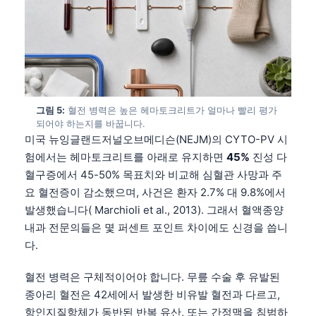
그림 5:
혈전 병력은 높은 헤마토크리트가 얼마나 빨리 평가
되어야 하는지를 바꿉니다.
미국 뉴잉글랜드저널오브메디슨(NEJM)의 CYTO-PV 시
험에서는 헤마토크리트를 아래로 유지하면
45%
진성 다
혈구증에서 45-50% 목표치와 비교해 심혈관 사망과 주
요 혈전증이 감소했으며, 사건은 환자 2.7% 대 9.8%에서
발생했습니다( Marchioli et al., 2013). 그래서 혈액종양
내과 전문의들은 몇 퍼센트 포인트 차이에도 신경을 씁니
다.
혈전 병력은 구체적이어야 합니다. 무릎 수술 후 유발된
종아리 혈전은 42세에서 발생한 비유발 혈전과 다르고,
항인지질항체가 동반된 반복 유산, 또는 간정맥을 침범하