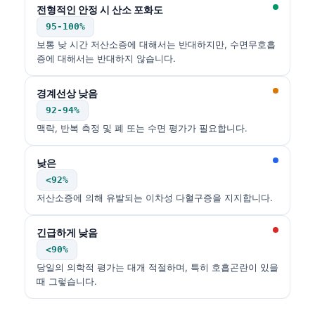
Gàidhlig
전형적인 안정 시 산소 포화도
Euskara
95-100%
보통 낮 시간 저산소증에 대해서는 반대하지만, 수면무호흡
Македонски јазик
증에 대해서는 반대하지 않습니다.
Latviešu valoda
경계선상 낮음
Galego
92-94%
অসমীয়া
맥락, 반복 측정 및 폐 또는 수면 평가가 필요합니다.
සිංහල
낮은
سنڌي
<92%
پښتو
저산소증에 의해 유발되는 이차성 다혈구증을 지지합니다.
긴급하게 낮음
Slovenčina
<90%
Hrvatski
당일의 의학적 평가는 대개 적절하며, 특히 호흡곤란이 있을
Suomi
때 그렇습니다.
Қазақ тілі