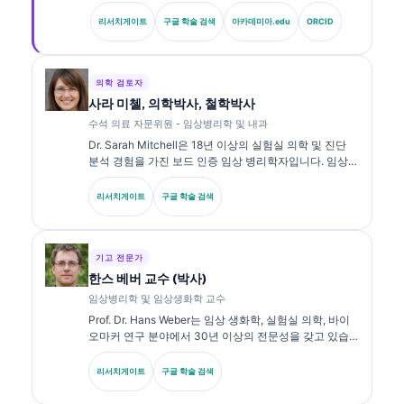
전문의이자 내과 전문의입니다. Kantesti AI의 최고 의료
책임자(CMO)로서 그는 독자적 신경망의 의학적 정확성
리서치게이트
구글 학술 검색
아카데미아.edu
ORCID
에 대한 임상적 감독을 제공합니다. Klein 박사는 생체표
지자 해석과 실험실 진단에 관한 실험실 의학 주제로 광
범위하게 연구를 발표해 왔습니다.
의학 검토자
사라 미첼, 의학박사, 철학박사
수석 의료 자문위원 - 임상병리학 및 내과
Dr. Sarah Mitchell은 18년 이상의 실험실 의학 및 진단
분석 경험을 가진 보드 인증 임상 병리학자입니다. 임상
화학 분야의 전문 자격을 보유하고 있으며, 임상 실무에서
바이오마커 패널과 실험실 분석에 대해 광범위하게 출판
리서치게이트
구글 학술 검색
해 왔습니다.
기고 전문가
한스 베버 교수 (박사)
임상병리학 및 임상생화학 교수
Prof. Dr. Hans Weber는 임상 생화학, 실험실 의학, 바이
오마커 연구 분야에서 30년 이상의 전문성을 갖고 있습
니다. 독일 임상화학회 전 회장으로서, 진단 패널 분석, 바
이오마커 표준화, AI 보조 실험실 의학을 전문으로 합니
리서치게이트
구글 학술 검색
다.