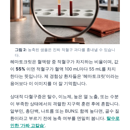
그림 2:
농축된 샘플은 진짜 적혈구 과다를 흉내낼 수 있습니
다.
헤마토크릿은 혈액량 중 적혈구가 차지하는 비율이며, 값
이
55%
이면 적혈구가 혈액 100 mL마다 55 mL를 차지
한다는 뜻입니다. 제 경험상 환자들은 ‘헤마토크릿’이라는
용어보다 이 이미지를 더 잘 기억합니다.
상대적 다혈구증은 탈수, 이뇨제, 높은 열 노출, 또는 수분
이 부족한 상태에서의 격렬한 지구력 훈련 후에 흔합니다.
알부민, 총단백, 나트륨 또는 BUN도 함께 높다면, 골수 질
환이라고 부르기 전에 농축 여부를 면밀히 봅니다.
탈수로
인한 ‘가짜 고칼슘’
.