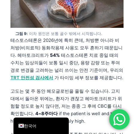
简体中文
Română
Türkçe
그림 9:
이차 원인은 보통 골수 밖에서 시작됩니다.
Ελληνικά
테스토스테론은 2026년에 특히 큰데, 처방뿐 아니라 비
Português
처방(비의료적) 동화작용제 사용도 모두 흔하기 때문입니
다. 헤마토크리트가
54%
테스토스테론 치료 중일 때의
Español
수치는 임상의들이 보통 일시 중단, 용량 감량 또는 투여
Italiano
경로 변경을 고려하는 널리 쓰이는 안전 기준이며, 우리의
עִבְרִית
TRT 안전성 검사에서
가 타이밍 세부 정보를 제공합니다.
Français
고도는 몇 주 동안 헤모글로빈을 올릴 수 있습니다. 고지
العربية
대에서 돌아온 뒤에는, 환자가 괜찮고 헤마토크리트가 위
험할 정도로 높지 않다면, 저는 종종 그 후에 CBC를 다시
Deutsch
확인합니다.
4~8주마다
if the patient is well and the
English
hematocrit is not dangerously high.
한국어