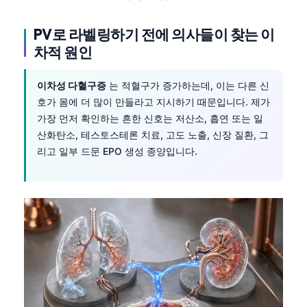
日本語
Eesti
PV로 라벨링하기 전에 의사들이 찾는 이
차적 원인
Azərbaycan dili
Bosanski
이차성 다혈구증
는 적혈구가 증가하는데, 이는 다른 신
Svenska
호가 몸에 더 많이 만들라고 지시하기 때문입니다. 제가
가장 먼저 확인하는 흔한 신호는 저산소, 흡연 또는 일
Српски језик
산화탄소, 테스토스테론 치료, 고도 노출, 신장 질환, 그
Íslenska
리고 일부 드문 EPO 생성 종양입니다.
Հայերեն
Bahasa Indonesia
हिन्दी
Nederlands
Dansk
Български
فارسی