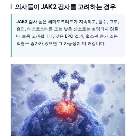
Català
의사들이 JAK2 검사를 고려하는 경우
O‘zbekcha
JAK2 검사
높은 헤마토크리트가 지속되고, 탈수, 고도,
Українська
흡연, 테스토스테론 또는 낮은 산소로는 설명되지 않을
አማርኛ
때 보통 고려됩니다. 낮은 EPO 결과, 혈소판 증가 또는
백혈구 증가가 있으면 그 가능성이 더 커집니다.
Kiswahili
ភាសាខ្មែរ
ဗမာစာ
ไทย
Tagalog
Tiếng Việt
Bahasa Melayu
മലയാളം
ಕನ್ನಡ
ગુજરાતી