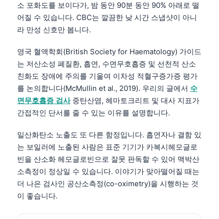
소 포화도를 보이다가, 밤 동안 90분 동안 90% 아래로 떨
Frysk
어질 수 있습니다. CBC는 깔끔한 낮 시간 스냅샷이 아니
Esperanto
라 만성 신호만 봅니다.
Беларуская мова
영국 혈액학회(British Society for Haematology) 가이드
Татар теле
는 저산소성 폐질환, 흡연, 수면무호흡증 및 선천적 산소
Кыргызча
친화도 장애에 주의를 기울여 이차성 적혈구증가증 평가
를 논의합니다(McMullin et al., 2019). 우리의 글에서
수
ئۇيغۇرچە
면무호흡증 검사
중탄산염, 헤마토크리트 및 대사 지표가
Cebuano
간접적인 단서를 줄 수 있는 이유를 설명합니다.
Basa Jawa
일산화탄소 노출도 또 다른 함정입니다. 흡연자나 결함 있
ພາສາລາວ
는 보일러에 노출된 사람은 표준 기기가 카복시헤모글로
Монгол
빈을 산소화 헤모글로빈으로 잘못 판독할 수 있어 맥박산
소측정이 정상일 수 있습니다. 이야기가 맞아떨어질 때는
Afrikaans
더 나은 검사인 공산소측정(co-oximetry)을 시행하는 것
العربية المغربية
이 좋습니다.
Occitan