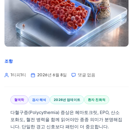
조항
1티피1티
2026년 6월 8일
댓글 없음
혈액학
검사 해석
2026년 업데이트
환자 친화적
다혈구증(Polycythemia) 증상은 헤마토크릿, EPO, 산소
포화도, 혈전 병력을 함께 읽어야만 종종 의미가 분명해집
니다. 단일한 경고 신호보다 패턴이 더 중요합니다.