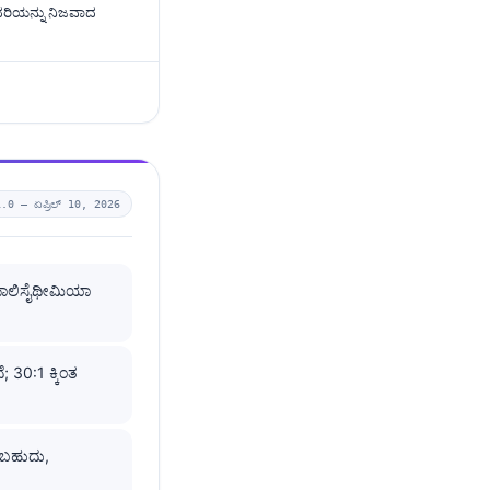
ರಿಯನ್ನು ನಿಜವಾದ
1.0 —
ಏಪ್ರಿಲ್ 10, 2026
 ಪಾಲಿಸೈಥೀಮಿಯಾ
; 30:1 ಕ್ಕಿಂತ
ಗಬಹುದು,