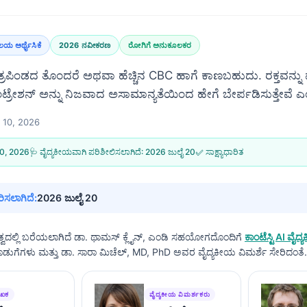
ಯ ಅರ್ಥೈಸಿಕೆ
2026 ನವೀಕರಣ
ರೋಗಿಗೆ ಅನುಕೂಲಕರ
ಂಡದ ತೊಂದರೆ ಅಥವಾ ಹೆಚ್ಚಿನ CBC ಹಾಗೆ ಕಾಣಬಹುದು. ರಕ್ತವನ್ನು ಮತ್
್ರೇಶನ್ ಅನ್ನು ನಿಜವಾದ ಅಸಾಮಾನ್ಯತೆಯಿಂದ ಹೇಗೆ ಬೇರ್ಪಡಿಸುತ್ತೇವೆ ಎಂ
ಲ್ 10, 2026
 10, 2026
🩺 ವೈದ್ಯಕೀಯವಾಗಿ ಪರಿಶೀಲಿಸಲಾಗಿದೆ:
2026 ಜುಲೈ 20
✅ ಸಾಕ್ಷ್ಯಾಧಾರಿತ
ಿಸಲಾಗಿದೆ:
2026 ಜುಲೈ 20
್ವದಲ್ಲಿ ಬರೆಯಲಾಗಿದೆ
ಡಾ. ಥಾಮಸ್ ಕ್ಲೈನ್, ಎಂಡಿ
ಸಹಯೋಗದೊಂದಿಗೆ
ಕಾಂಟೆಸ್ಟಿ AI ವ
ಕೊಡುಗೆಗಳು ಮತ್ತು ಡಾ. ಸಾರಾ ಮಿಚೆಲ್, MD, PhD ಅವರ ವೈದ್ಯಕೀಯ ವಿಮರ್ಶೆ ಸೇರಿದಂತೆ.
ೇಖಕ
ವೈದ್ಯಕೀಯ ವಿಮರ್ಶಕರು