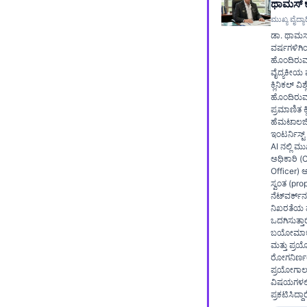
ಥಾಮಸ್ ಕ
Frysk
ಮುಖ್ಯ ವೈದ್ಯಾಧ
ಡಾ. ಥಾಮಸ್
Esperanto
ವರ್ಷಗಳಿಗಿ
Беларуская мова
ಹೊಂದಿರು
ವೈದ್ಯಕೀಯ 
Татар теле
ಕ್ಲಿನಿಕಲ್ ವ
ಹೊಂದಿರುವ
Кыргызча
ಪ್ರಮಾಣಿತ ಕ್
ಹೆಮಟಾಲಜಿಸ್
ئۇيغۇرچە
ಇಂಟರ್ನಿಸ್ಟ್
AI ನಲ್ಲಿ ಮ
Cebuano
ಅಧಿಕಾರಿ (
Officer) 
Basa Jawa
ಸ್ವಂತ (pro
ພາສາລາວ
ನೆಟ್‌ವರ್ಕ್
ನಿಖರತೆಯ ಮ
Монгол
ಒದಗಿಸುತ್ತಾ
ಬಯೋಮಾರ್ಕರ
Afrikaans
ಮತ್ತು ಪ್
ರೋಗನಿರ್ಣ
العربية المغربية
ಪ್ರಯೋಗಾಲ
ವಿಷಯಗಳಲ್ಲ
Occitan
ಪ್ರಕಟಿಸಿದ್ದಾರ