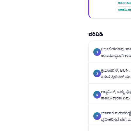
Gàidhlig
ರಿಸರ್ಚ್ ಗೇಟ
Euskara
ಅಕಾಡೆಮಿಯ
Македонски јазик
Latviešu valoda
ಪರಿವಿಡಿ
Galego
অসমীয়া
ನಿರ್ಜಲೀಕರಣವು ಸಾಮಾನ
ಅಸಾಮಾನ್ಯವಾಗಿ ಕಾ
සිංහල
سنڌي
ಕ್ರಿಯಾಟಿನಿನ್, BUN
ಇರುವ ಪ್ರೀರಿನಲ್ ಮಾ
پښتو
ಆಲ್ಬುಮಿನ್, ಒಟ್ಟು ಪ್ರೋ
Slovenčina
ಕಾಣಲು ಕಾರಣ ಏನು
Hrvatski
ಯಾವಾಗ ಮರುಪರೀಕ್ಷೆ
Suomi
ದ್ರವೀಕರಿಸದೆ ಹೇಗೆ 
Қазақ тілі