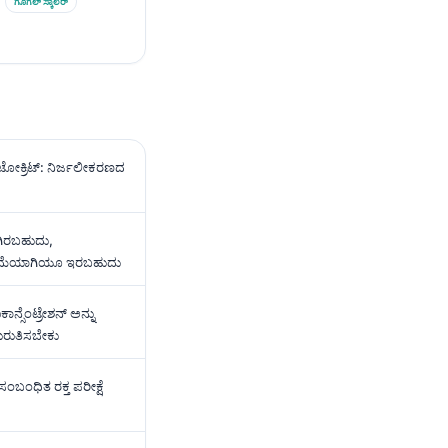
ಗೂಗಲ್ ಸ್ಕಾಲರ್
ಟೋಕ್ರಿಟ್: ನಿರ್ಜಲೀಕರಣದ
ಗಿರಬಹುದು,
ಡಿಮೆಯಾಗಿಯೂ ಇರಬಹುದು
್ಸೆಂಟ್ರೇಶನ್ ಅನ್ನು
ುರುತಿಸಬೇಕು
ಂಬಂಧಿತ ರಕ್ತ ಪರೀಕ್ಷೆ