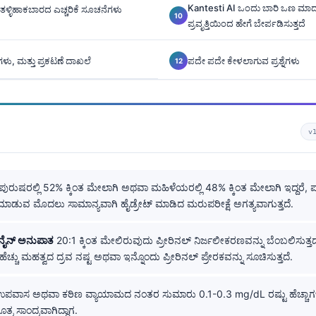
Kantesti AI ಒಂದು ಬಾರಿ ಒಣ ಮಾದ
ಳ್ಳಿಹಾಕಬಾರದ ಎಚ್ಚರಿಕೆ ಸೂಚನೆಗಳು
ಪ್ರವೃತ್ತಿಯಿಂದ ಹೇಗೆ ಬೇರ್ಪಡಿಸುತ್ತದೆ
ು, ಮತ್ತು ಪ್ರಕಟಣೆ ದಾಖಲೆ
ಪದೇ ಪದೇ ಕೇಳಲಾಗುವ ಪ್ರಶ್ನೆಗಳು
v
ಪುರುಷರಲ್ಲಿ 52% ಕ್ಕಿಂತ ಮೇಲಾಗಿ ಅಥವಾ ಮಹಿಳೆಯರಲ್ಲಿ 48% ಕ್ಕಿಂತ ಮೇಲಾಗಿ ಇದ್ದರೆ,
ಡುವ ಮೊದಲು ಸಾಮಾನ್ಯವಾಗಿ ಹೈಡ್ರೇಟ್ ಮಾಡಿದ ಮರುಪರೀಕ್ಷೆ ಅಗತ್ಯವಾಗುತ್ತದೆ.
ಿನೈನ್ ಅನುಪಾತ
20:1 ಕ್ಕಿಂತ ಮೇಲಿರುವುದು ಪ್ರೀರಿನಲ್ ನಿರ್ಜಲೀಕರಣವನ್ನು ಬೆಂಬಲಿಸುತ್ತದೆ
ಚ್ಚು ಮಹತ್ವದ ದ್ರವ ನಷ್ಟ ಅಥವಾ ಇನ್ನೊಂದು ಪ್ರೀರಿನಲ್ ಪ್ರೇರಕವನ್ನು ಸೂಚಿಸುತ್ತದೆ.
ಪವಾಸ ಅಥವಾ ಕಠಿಣ ವ್ಯಾಯಾಮದ ನಂತರ ಸುಮಾರು 0.1-0.3 mg/dL ರಷ್ಟು ಹೆಚ್ಚಾ
್ರ ಸಾಂದ್ರವಾಗಿದ್ದಾಗ.