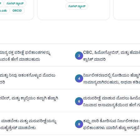
್
ಗೂಗಲ್ ಸ್ಕಾಲರ್
ಗೂಗಲ್ ಸ್ಕಾಲರ್
ಾ.ಎಡು
ORCID
್ಯ ರಕ್ತ ಪರೀಕ್ಷೆ ಫಲಿತಾಂಶಗಳನ್ನು
CBC, ಹಿಮೋಗ್ಲೋಬಿನ್, ಮತ್ತು ಹೆಮಾ
ಣುವಂತೆ ಹೇಗೆ ಮಾಡಬಹುದು
ಕ್ಲಾಸಿಕ್ ಮಾದರಿ
, ಮತ್ತು ನೀವು ಆತಂಕಗೊಳ್ಳುವ ಮೊದಲು
ನಿರ್ಜಲೀಕರಣದಲ್ಲಿ ಸೋಡಿಯಂ ಹೆಚ್ಚಾ
ದರಿ
ಸಾಮಾನ್ಯವಾಗಿರಬಹುದು, ಅಥವಾ ಕ
ಟೀನ್, ಮತ್ತು ಕ್ಯಾಲ್ಸಿಯಂ ತಪ್ಪಾಗಿ ಹೆಚ್ಚಾಗಿ
ಮರುಪರೀಕ್ಷೆ ಮಾಡುವ ಮೊದಲು ಹೀಮೊಕಾನ
ನಿಜವಾದ ಅಸಾಮಾನ್ಯತೆಯಿಂದ ಹೇಗೆ ಗ
 ಮಾಡಬೇಕು ಮತ್ತು ಮರುಪರೀಕ್ಷೆಯನ್ನು
ತಪ್ಪು ದಾರಿ ತೋರಿಸುವ ನಿರ್ಜಲೀಕರಣ ಸ
ಮರುಹೈಡ್ರೇಟ್ ಮಾಡಬೇಕು
ಫಲಿತಾಂಶಗಳು ಯಾರಿಗೆ ಹೆಚ್ಚು ಆಗುತ್ತವೆ