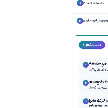
ನಿರ್ಜಲೀಕರಣವೆಂದು ತ
Català
O‘zbekcha
Українська
ಸಂಶೋಧನೆ, ವಿಧಾನಗಳ
አማርኛ
Kiswahili
ភាសាខ្មែរ
⚡ ತ್ವರಿತ ಸಾರಾಂಶ
ဗမာစာ
ไทย
ಹೆಮಟೋಕ್ರಿಟ್
Tagalog
ಮೌಲ್ಯಮಾಪನ ಮಾ
Tiếng Việt
BUN/ಕ್ರಿಯೇಟ
Bahasa Melayu
ಮೇಲಿರುವುದು ಹೆ
മലയാളം
ગુજરાતી
ಕ್ರಿಯೇಟಿನೈನ್
ಉ
ವಿಶೇಷವಾಗಿ ಮೂತ
தமிழ்