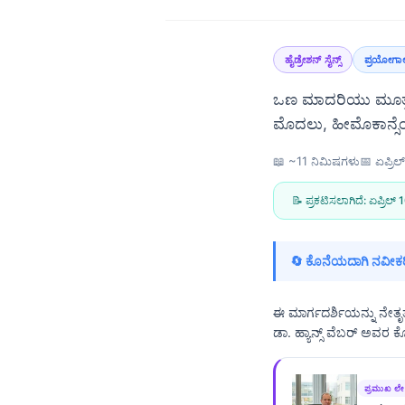
ಹೈಡ್ರೇಶನ್ ಸೈನ್ಸ್
ಪ್ರಯೋಗಾಲ
ಒಣ ಮಾದರಿಯು ಮೂತ್ರಪಿ
ಮೊದಲು, ಹೀಮೊಕಾನ್ಸೆಂಟ
📖 ~11 ನಿಮಿಷಗಳು
📅
ಏಪ್ರಿ
📝 ಪ್ರಕಟಿಸಲಾಗಿದೆ:
ಏಪ್ರಿಲ್
🔄 ಕೊನೆಯದಾಗಿ ನವೀಕರ
ಈ ಮಾರ್ಗದರ್ಶಿಯನ್ನು ನೇತೃತ
ಡಾ. ಹ್ಯಾನ್ಸ್ ವೆಬರ್ ಅವರ 
Norsk bokmål
ಪ್ರಮುಖ ಲ
Ślōnskŏ gŏdka