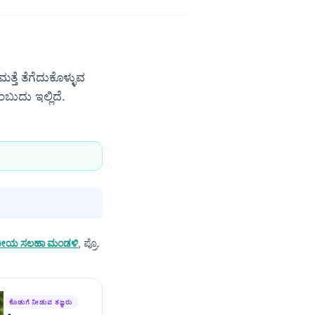
ತೆ ತೆಗೆದುಕೊಳ್ಳುವ
ಬುದು ಇಲ್ಲಿದೆ.
ೈದ್ಯಕೀಯ ಸಲಹಾ ಮಂಡಳಿ
, ಪ್ರೊ.
ಕೊಡುಗೆ ನೀಡುವ ತಜ್ಞರು