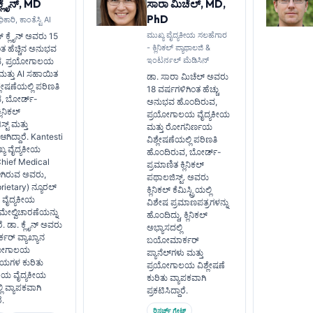
್ಲೈನ್, MD
ಸಾರಾ ಮಿಚೆಲ್, MD,
PhD
ಿಕಾರಿ, ಕಾಂತೆಸ್ಟಿ AI
ಮುಖ್ಯ ವೈದ್ಯಕೀಯ ಸಲಹೆಗಾರ
 ಕ್ಲೈನ್ ಅವರು 15
- ಕ್ಲಿನಿಕಲ್ ಪ್ಯಾಥಾಲಜಿ &
ಂತ ಹೆಚ್ಚಿನ ಅನುಭವ
ಇಂಟರ್ನಲ್ ಮೆಡಿಸಿನ್
ವ, ಪ್ರಯೋಗಾಲಯ
ಮತ್ತು AI ಸಹಾಯಿತ
ಡಾ. ಸಾರಾ ಮಿಚೆಲ್ ಅವರು
ಿಶ್ಲೇಷಣೆಯಲ್ಲಿ ಪರಿಣತಿ
18 ವರ್ಷಗಳಿಗಿಂತ ಹೆಚ್ಚು
, ಬೋರ್ಡ್-
ಅನುಭವ ಹೊಂದಿರುವ,
ಲಿನಿಕಲ್
ಪ್ರಯೋಗಾಲಯ ವೈದ್ಯಕೀಯ
ಟ್ ಮತ್ತು
ಮತ್ತು ರೋಗನಿರ್ಣಯ
 ಆಗಿದ್ದಾರೆ. Kantesti
ವಿಶ್ಲೇಷಣೆಯಲ್ಲಿ ಪರಿಣತಿ
ುಖ್ಯ ವೈದ್ಯಕೀಯ
ಹೊಂದಿರುವ, ಬೋರ್ಡ್-
Chief Medical
ಪ್ರಮಾಣಿತ ಕ್ಲಿನಿಕಲ್
ಆಗಿರುವ ಅವರು,
ಪಥಾಲಜಿಸ್ಟ್. ಅವರು
prietary) ನ್ಯೂರಲ್
ಕ್ಲಿನಿಕಲ್ ಕೆಮಿಸ್ಟ್ರಿಯಲ್ಲಿ
‌ನ ವೈದ್ಯಕೀಯ
ವಿಶೇಷ ಪ್ರಮಾಣಪತ್ರಗಳನ್ನು
ೇಲ್ವಿಚಾರಣೆಯನ್ನು
ಹೊಂದಿದ್ದು, ಕ್ಲಿನಿಕಲ್
ರೆ. ಡಾ. ಕ್ಲೈನ್ ಅವರು
ಅಭ್ಯಾಸದಲ್ಲಿ
್ ವ್ಯಾಖ್ಯಾನ
ಬಯೋಮಾರ್ಕರ್
ರಯೋಗಾಲಯ
ಪ್ಯಾನೆಲ್‌ಗಳು ಮತ್ತು
ಯಗಳ ಕುರಿತು
ಪ್ರಯೋಗಾಲಯ ವಿಶ್ಲೇಷಣೆ
ಯ ವೈದ್ಯಕೀಯ
ಕುರಿತು ವ್ಯಾಪಕವಾಗಿ
ಿ ವ್ಯಾಪಕವಾಗಿ
ಪ್ರಕಟಿಸಿದ್ದಾರೆ.
ೆ.
ರಿಸರ್ಚ್ ಗೇಟ್