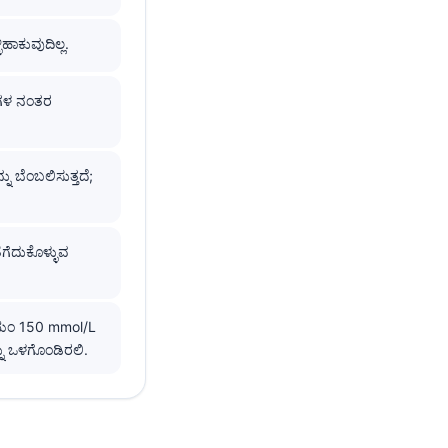
ಾಕುವುದಿಲ್ಲ.
ರವಗಳ ನಂತರ
ು ಬೆಂಬಲಿಸುತ್ತದೆ;
ೆಗೆದುಕೊಳ್ಳುವ
ೋಡಿಯಂ 150 mmol/L
ನು ಒಳಗೊಂಡಿರಲಿ.