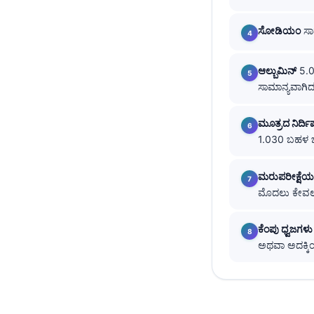
తెలుగు
ಸೋಡಿಯಂ
ಸಾಮ
मराठी
اردو
ಆಲ್ಬುಮಿನ್
5.0 
ಸಾಮಾನ್ಯವಾಗಿದರೆ
বাংলা
Shqip
ಮೂತ್ರದ ನಿರ್ದಿ
Magyar
1.030 ಬಹಳ ಬಲ
Slovenščina
ಮರುಪರೀಕ್ಷ
한국어
ಮೊದಲು ಕೇವಲ 
Polski
Lietuvių kalba
ಕೆಂಪು ಧ್ವಜಗಳು
ಅಥವಾ ಅದಕ್ಕಿಂ
Русский
ქართული
Čeština