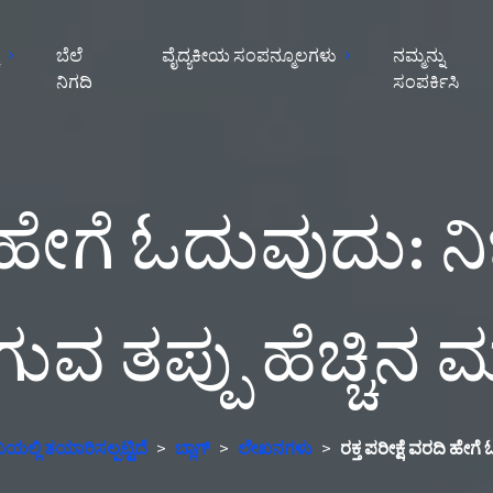
ೆ
ಬೆಲೆ
ವೈದ್ಯಕೀಯ ಸಂಪನ್ಮೂಲಗಳು
ನಮ್ಮನ್ನು
ನಿಗದಿ
ಸಂಪರ್ಕಿಸಿ
ರದಿ ಹೇಗೆ ಓದುವುದು:
 ತಪ್ಪು ಹೆಚ್ಚಿನ 
ಯಲ್ಲಿ ತಯಾರಿಸಲ್ಪಟ್ಟಿದೆ
>
ಬ್ಲಾಗ್
>
ಲೇಖನಗಳು
>
ರಕ್ತ ಪರೀಕ್ಷೆ ವರದಿ ಹೇ