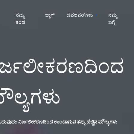
ನಮ್ಮ
ಬ್ಲಾಗ್
ಡೆವಲಪರ್‌ಗಳು
ನಮ್ಮ
ತಂಡ
ಬಗ್ಗೆ
 ನಿರ್ಜಲೀಕರಣದಿಂದ
ಮೌಲ್ಯಗಳು
ಗೆ ಓದುವುದು: ನಿರ್ಜಲೀಕರಣದಿಂದ ಉಂಟಾಗುವ ತಪ್ಪು ಹೆಚ್ಚಿನ ಮೌಲ್ಯಗಳು