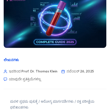
ಲೇಖನಗಳು
ಇವರಿಂದ Prof. Dr. Thomas Klein
ನವೆಂಬರ್ 26, 2025
ಯಾವುದೇ ಪ್ರತಿಕ್ರಿಯೆಗಳಿಲ್ಲ
ಮರಳಿ ಪ್ರಥಮ ಪುಟಕ್ಕೆ
/
ಆರೋಗ್ಯ ಮಾರ್ಗದರ್ಶಿಗಳು
/
ರಕ್ತ ಪರೀಕ್ಷೆಯ
ಫಲಿತಾಂಶಗಳು