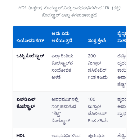
HDL (ಒಳ್ಳೆಯ) ಕೊಲೆಸ್ಟ್ರಾಲ್ ನಿಮ್ಮ ಅಪಧಮನಿಗಳಿಂದ LDL (ಕೆಟ್ಟ)
ಕೊಲೆಸ್ಟ್ರಾಲ್ ಅನ್ನು ತೆಗೆದುಹಾಕುತ್ತದೆ.
ಅದು ಏನು
ವೈದ್ಯಕೀಯ
ಬಯೋಮಾರ್ಕರ್
ಅಳೆಯುತ್ತದೆ
ಸೂಕ್ತ ಶ್ರೇಣಿ
ಮಹತ್ವ
ಒಟ್ಟು ಕೊಲೆಸ್ಟ್ರಾಲ್
ಎಲ್ಲಾ ರೀತಿಯ
200
ಹೆಚ್ಚಿನ ಮಟ್ಟ
ಕೊಲೆಸ್ಟ್ರಾಲ್‌ನ
ಮಿಗ್ರಾಂ/
ಹೃದಯರಕ್ತನ
ಸಂಯೋಜಿತ
ಡೆಸಿಲೀಟರ್
ಕಾಯಿಲೆಯ
ಅಳತೆ
ಗಿಂತ ಕಡಿಮೆ
ಅಪಾಯವನ್ನ
ಹೆಚ್ಚಿಸುತ್ತವೆ
ಎಲ್‌ಡಿಎಲ್
ಅಪಧಮನಿಗಳಲ್ಲಿ
100
ಹೃದಯರಕ್ತನ
ಕೊಲೆಸ್ಟ್ರಾಲ್
ಸಂಗ್ರಹವಾಗುವ
ಮಿಗ್ರಾಂ/
ಅಪಾಯ ಕಡಿತಕ
"ಕೆಟ್ಟ"
ಡೆಸಿಲೀಟರ್
ಪ್ರಾಥಮಿಕ ಗು
ಕೊಲೆಸ್ಟ್ರಾಲ್
ಗಿಂತ ಕಡಿಮೆ
Norsk bokmål
Ślōnskŏ gŏdka
HDL
ಅಪಧಮನಿಗಳಿಂದ
ಪುರುಷರು:
ಹೆಚ್ಚಿನ ಮಟ್ಟ