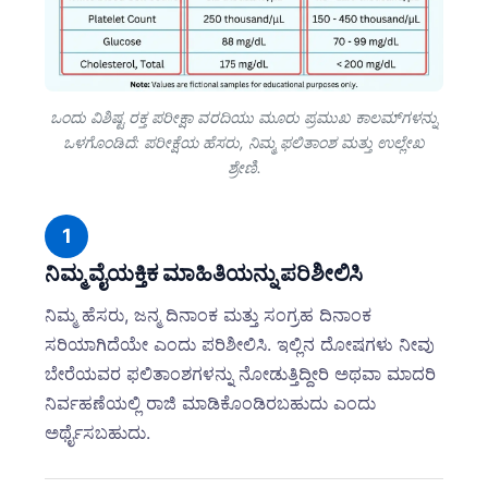
ಒಂದು ವಿಶಿಷ್ಟ ರಕ್ತ ಪರೀಕ್ಷಾ ವರದಿಯು ಮೂರು ಪ್ರಮುಖ ಕಾಲಮ್‌ಗಳನ್ನು
ಒಳಗೊಂಡಿದೆ: ಪರೀಕ್ಷೆಯ ಹೆಸರು, ನಿಮ್ಮ ಫಲಿತಾಂಶ ಮತ್ತು ಉಲ್ಲೇಖ
ಶ್ರೇಣಿ.
1
ನಿಮ್ಮ ವೈಯಕ್ತಿಕ ಮಾಹಿತಿಯನ್ನು ಪರಿಶೀಲಿಸಿ
ನಿಮ್ಮ ಹೆಸರು, ಜನ್ಮ ದಿನಾಂಕ ಮತ್ತು ಸಂಗ್ರಹ ದಿನಾಂಕ
ಸರಿಯಾಗಿದೆಯೇ ಎಂದು ಪರಿಶೀಲಿಸಿ. ಇಲ್ಲಿನ ದೋಷಗಳು ನೀವು
ಬೇರೆಯವರ ಫಲಿತಾಂಶಗಳನ್ನು ನೋಡುತ್ತಿದ್ದೀರಿ ಅಥವಾ ಮಾದರಿ
ನಿರ್ವಹಣೆಯಲ್ಲಿ ರಾಜಿ ಮಾಡಿಕೊಂಡಿರಬಹುದು ಎಂದು
ಅರ್ಥೈಸಬಹುದು.