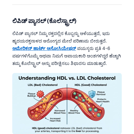
ಲಿಪಿಡ್ ಪ್ಯಾನಲ್ (ಕೊಲೆಸ್ಟ್ರಾಲ್)
ಲಿಪಿಡ್ ಪ್ಯಾನಲ್ ನಿಮ್ಮ ರಕ್ತದಲ್ಲಿನ ಕೊಬ್ಬನ್ನು ಅಳೆಯುತ್ತದೆ, ಇದು
ಹೃದಯರಕ್ತನಾಳದ ಆರೋಗ್ಯದ ಮೇಲೆ ಪರಿಣಾಮ ಬೀರುತ್ತದೆ.
ಅಮೇರಿಕನ್ ಹಾರ್ಟ್ ಅಸೋಸಿಯೇಷನ್
ವಯಸ್ಕರು ಪ್ರತಿ 4-6
ವರ್ಷಗಳಿಗೊಮ್ಮೆ ಅಥವಾ ನಿಮಗೆ ಅಪಾಯಕಾರಿ ಅಂಶಗಳಿದ್ದರೆ ಹೆಚ್ಚಾಗಿ
ತಮ್ಮ ಕೊಲೆಸ್ಟ್ರಾಲ್ ಅನ್ನು ಪರೀಕ್ಷಿಸಲು ಶಿಫಾರಸು ಮಾಡುತ್ತಾರೆ.