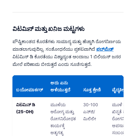
తెలుగు
मराठी
ವಿಟಮಿನ್ ಮತ್ತು ಖನಿಜ ಮಟ್ಟಗಳು
اردو
বাংলা
ಪೌಷ್ಟಿಕಾಂಶದ ಕೊರತೆಗಳು ಸಾಮಾನ್ಯ ಮತ್ತು ಹೆಚ್ಚಾಗಿ ರೋಗನಿರ್ಣಯ
ಮಾಡಲಾಗುವುದಿಲ್ಲ. ಸಂಶೋಧನೆಯು ಪ್ರಕಟವಾಗಿದೆ
ಪಬ್‌ಮೆಡ್
Shqip
ವಿಟಮಿನ್ ಡಿ ಕೊರತೆಯು ವಿಶ್ವಾದ್ಯಂತ ಅಂದಾಜು 1 ಬಿಲಿಯನ್ ಜನರ
Magyar
ಮೇಲೆ ಪರಿಣಾಮ ಬೀರುತ್ತದೆ ಎಂದು ಸೂಚಿಸುತ್ತದೆ.
Slovenščina
한국어
ಅದು ಏನು
Polski
ಬಯೋಮಾರ್ಕರ್
ಅಳೆಯುತ್ತದೆ
ಸೂಕ್ತ ಶ್ರೇಣಿ
ವೈದ್ಯಕೀಯ ಮಹ
Lietuvių kalba
ವಿಟಮಿನ್ ಡಿ
ಮೂಳೆಯ
30-100
ಮೂಳೆ ನಷ್ಟ, 
Русский
(25-OH)
ಆರೋಗ್ಯ ಮತ್ತು
ಎನ್‌ಜಿ/
ಖಿನ್ನತೆ ಮತ್ತು
ರೋಗನಿರೋಧಕ
ಮಿಲಿಲೀ
ರೋಗನಿರೋಧ
ქართული
ಕಾರ್ಯಕ್ಕೆ
ಅಪಸಾಮಾನ್ಯ ಕ್ರ
Čeština
ಅತ್ಯಗತ್ಯ
ಸಂಬಂಧಿಸಿದ ಕ