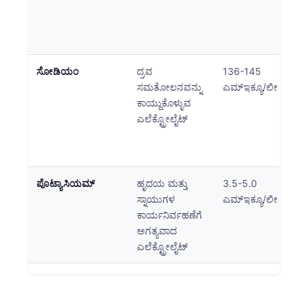
ಸ್
ಗ
ಹೆಚ
ಸೋಡಿಯಂ
ದ್ರವ
136-145
ಅ
ಸಮತೋಲನವನ್ನು
ಎಮ್‌ಇಕ್ಯೂ/ಲೀ
ನರ
ಕಾಯ್ದುಕೊಳ್ಳುವ
ಸ್
ಎಲೆಕ್ಟ್ರೋಲೈಟ್
ಕಾ
ಮ
ಬೀ
ಪೊಟ್ಯಾಸಿಯಮ್
ಹೃದಯ ಮತ್ತು
3.5-5.0
ಅ
ಸ್ನಾಯುಗಳ
ಎಮ್‌ಇಕ್ಯೂ/ಲೀ
ಅ
ಕಾರ್ಯನಿರ್ವಹಣೆಗೆ
ಹೃ
ಅಗತ್ಯವಾದ
ಕ
ಎಲೆಕ್ಟ್ರೋಲೈಟ್