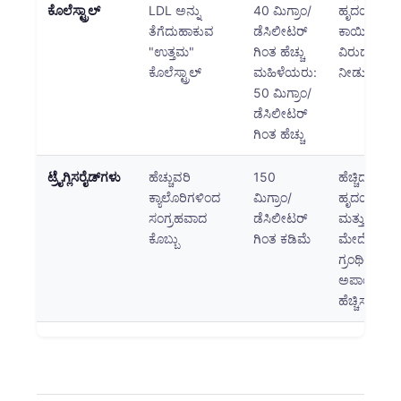
ಕೊಲೆಸ್ಟ್ರಾಲ್
LDL ಅನ್ನು
40 ಮಿಗ್ರಾಂ/
ಹೃದಯ
Frysk
ತೆಗೆದುಹಾಕುವ
ಡೆಸಿಲೀಟರ್
ಕಾಯಿಲೆಯ
Esperanto
"ಉತ್ತಮ"
ಗಿಂತ ಹೆಚ್ಚು
ವಿರುದ್ಧ ರಕ್ಷಣೆ
ಕೊಲೆಸ್ಟ್ರಾಲ್
ಮಹಿಳೆಯರು:
ನೀಡುತ್ತವೆ
Беларуская мова
50 ಮಿಗ್ರಾಂ/
Татар теле
ಡೆಸಿಲೀಟರ್
ಗಿಂತ ಹೆಚ್ಚು
Кыргызча
ئۇيغۇرچە
ಟ್ರೈಗ್ಲಿಸರೈಡ್‌ಗಳು
ಹೆಚ್ಚುವರಿ
150
ಹೆಚ್ಚಿದ ಮಟ್ಟ
Cebuano
ಕ್ಯಾಲೊರಿಗಳಿಂದ
ಮಿಗ್ರಾಂ/
ಹೃದಯ ಕಾಯ
ಸಂಗ್ರಹವಾದ
ಡೆಸಿಲೀಟರ್
ಮತ್ತು
Basa Jawa
ಕೊಬ್ಬು
ಗಿಂತ ಕಡಿಮೆ
ಮೇದೋಜ್ಜೀ
ພາສາລາວ
ಗ್ರಂಥಿಯ
ಅಪಾಯವನ್ನ
Монгол
ಹೆಚ್ಚಿಸುತ್ತವೆ
Afrikaans
العربية المغربية
Occitan