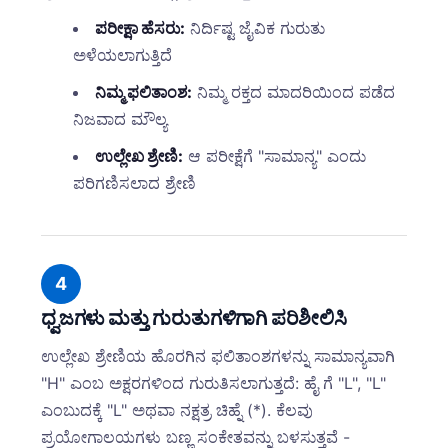
ಪರೀಕ್ಷಾ ಹೆಸರು:
ನಿರ್ದಿಷ್ಟ ಜೈವಿಕ ಗುರುತು
ಅಳೆಯಲಾಗುತ್ತಿದೆ
ನಿಮ್ಮ ಫಲಿತಾಂಶ:
ನಿಮ್ಮ ರಕ್ತದ ಮಾದರಿಯಿಂದ ಪಡೆದ
ನಿಜವಾದ ಮೌಲ್ಯ
ಉಲ್ಲೇಖ ಶ್ರೇಣಿ:
ಆ ಪರೀಕ್ಷೆಗೆ "ಸಾಮಾನ್ಯ" ಎಂದು
ಪರಿಗಣಿಸಲಾದ ಶ್ರೇಣಿ
4
ಧ್ವಜಗಳು ಮತ್ತು ಗುರುತುಗಳಿಗಾಗಿ ಪರಿಶೀಲಿಸಿ
ಉಲ್ಲೇಖ ಶ್ರೇಣಿಯ ಹೊರಗಿನ ಫಲಿತಾಂಶಗಳನ್ನು ಸಾಮಾನ್ಯವಾಗಿ
"H" ಎಂಬ ಅಕ್ಷರಗಳಿಂದ ಗುರುತಿಸಲಾಗುತ್ತದೆ: ಹೈ ಗೆ "L", "L"
ಎಂಬುದಕ್ಕೆ "L" ಅಥವಾ ನಕ್ಷತ್ರ ಚಿಹ್ನೆ (*). ಕೆಲವು
ಪ್ರಯೋಗಾಲಯಗಳು ಬಣ್ಣ ಸಂಕೇತವನ್ನು ಬಳಸುತ್ತವೆ -