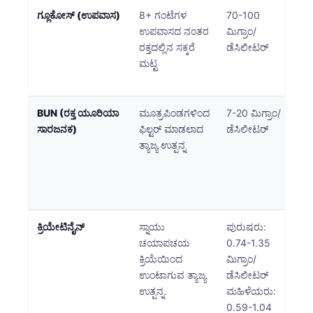
ಗ್ಲೂಕೋಸ್ (ಉಪವಾಸ)
8+ ಗಂಟೆಗಳ
70-100
ಹೆ
ಉಪವಾಸದ ನಂತರ
ಮಿಗ್ರಾಂ/
ಮ
ರಕ್ತದಲ್ಲಿನ ಸಕ್ಕರೆ
ಡೆಸಿಲೀಟರ್
ಸ್
ಮಟ್ಟ
ಮ
ಸ
BUN (ರಕ್ತ ಯೂರಿಯಾ
ಮೂತ್ರಪಿಂಡಗಳಿಂದ
7-20 ಮಿಗ್ರಾಂ/
ಹೆ
ಸಾರಜನಕ)
ಫಿಲ್ಟರ್ ಮಾಡಲಾದ
ಡೆಸಿಲೀಟರ್
ಮೂ
ತ್ಯಾಜ್ಯ ಉತ್ಪನ್ನ
ಅಪ
ಅ
ನಿ
ಸ
ಕ್ರಿಯೇಟಿನೈನ್
ಸ್ನಾಯು
ಪುರುಷರು:
ಹೆ
ಚಯಾಪಚಯ
0.74-1.35
ಮೂ
ಕ್ರಿಯೆಯಿಂದ
ಮಿಗ್ರಾಂ/
ಕಾ
ಉಂಟಾಗುವ ತ್ಯಾಜ್ಯ
ಡೆಸಿಲೀಟರ್
ಪ್
ಉತ್ಪನ್ನ.
ಮಹಿಳೆಯರು:
ಸೂ
0.59-1.04