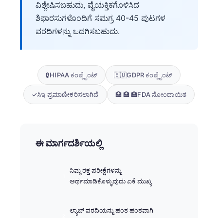
ವಿಶ್ಲೇಷಿಸಬಹುದು, ವೈಯಕ್ತಿಕಗೊಳಿಸಿದ
ಶಿಫಾರಸುಗಳೊಂದಿಗೆ ಸಮಗ್ರ 40-45 ಪುಟಗಳ
ವರದಿಗಳನ್ನು ಒದಗಿಸಬಹುದು.
🔒
HIPAA ಕಂಪ್ಲೈಂಟ್
🇪🇺
GDPR ಕಂಪ್ಲೈಂಟ್
✓
ಸಿಇ ಪ್ರಮಾಣೀಕರಿಸಲಾಗಿದೆ
🏥 🏥 🏥
FDA ನೋಂದಾಯಿತ
ಈ ಮಾರ್ಗದರ್ಶಿಯಲ್ಲಿ
ನಿಮ್ಮ ರಕ್ತ ಪರೀಕ್ಷೆಗಳನ್ನು
ಅರ್ಥಮಾಡಿಕೊಳ್ಳುವುದು ಏಕೆ ಮುಖ್ಯ
ಲ್ಯಾಬ್ ವರದಿಯನ್ನು ಹಂತ ಹಂತವಾಗಿ