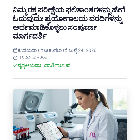
ನಿಮ್ಮ ರಕ್ತ ಪರೀಕ್ಷೆಯ ಫಲಿತಾಂಶಗಳನ್ನು ಹೇಗೆ
ಓದುವುದು: ಪ್ರಯೋಗಾಲಯ ವರದಿಗಳನ್ನು
ಅರ್ಥಮಾಡಿಕೊಳ್ಳಲು ಸಂಪೂರ್ಣ
ಮಾರ್ಗದರ್ಶಿ
ಕೊನೆಯದಾಗಿ ನವೀಕರಿಸಲಾಗಿದೆ:
ಜುಲೈ 24, 2026
·15 ನಿಮಿಷ ಓದಿದೆ
ವೈದ್ಯಕೀಯವಾಗಿ ವಿಮರ್ಶಿಸಲಾಗಿದೆ