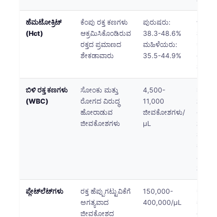
ಹೆಮಟೋಕ್ರಿಟ್
ಕೆಂಪು ರಕ್ತ ಕಣಗಳು
ಪುರುಷರು:
ಜಲಸಂಚಯ
(Hct)
ಆಕ್ರಮಿಸಿಕೊಂಡಿರುವ
38.3-48.6%
ಮತ್ತು ಕೆ
ರಕ್ತದ ಪ್ರಮಾಣದ
ಮಹಿಳೆಯರು:
ಕಣಗಳ
ಶೇಕಡಾವಾರು
35.5-44.9%
ಉತ್ಪಾದ
ಪ್ರತಿಬಿಂ
ಬಿಳಿ ರಕ್ತ ಕಣಗಳು
ಸೋಂಕು ಮತ್ತು
4,500-
ಹೆಚ್ಚಿನ
(WBC)
ರೋಗದ ವಿರುದ್ಧ
11,000
ಸೋಂಕ
ಹೋರಾಡುವ
ಜೀವಕೋಶಗಳು/
ಉರಿಯೂ
ಜೀವಕೋಶಗಳು
μL
ಸೂಚಿಸುತ
ಮೌಲ್ಯಗ
ರೋಗನ
ನಿಗ್ರಹವ
ಸೂಚಿಸ
ಪ್ಲೇಟ್‌ಲೆಟ್‌ಗಳು
ರಕ್ತ ಹೆಪ್ಪುಗಟ್ಟುವಿಕೆಗೆ
150,000-
ಕಡಿಮೆ 
ಅಗತ್ಯವಾದ
400,000/μL
ರಕ್ತಸ್ರ
ಜೀವಕೋಶದ
ಅಪಾಯವ