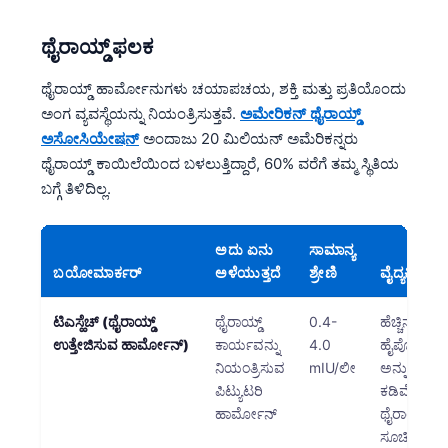
Gàidhlig
Euskara
ಥೈರಾಯ್ಡ್ ಫಲಕ
Македонски јазик
ಥೈರಾಯ್ಡ್ ಹಾರ್ಮೋನುಗಳು ಚಯಾಪಚಯ, ಶಕ್ತಿ ಮತ್ತು ಪ್ರತಿಯೊಂದು
Latviešu valoda
ಅಂಗ ವ್ಯವಸ್ಥೆಯನ್ನು ನಿಯಂತ್ರಿಸುತ್ತವೆ.
ಅಮೇರಿಕನ್ ಥೈರಾಯ್ಡ್
Galego
ಅಸೋಸಿಯೇಷನ್
ಅಂದಾಜು 20 ಮಿಲಿಯನ್ ಅಮೆರಿಕನ್ನರು
ಥೈರಾಯ್ಡ್ ಕಾಯಿಲೆಯಿಂದ ಬಳಲುತ್ತಿದ್ದಾರೆ, 60% ವರೆಗೆ ತಮ್ಮ ಸ್ಥಿತಿಯ
অসমীয়া
ಬಗ್ಗೆ ತಿಳಿದಿಲ್ಲ.
සිංහල
سنڌي
ಅದು ಏನು
ಸಾಮಾನ್ಯ
پښتو
ಬಯೋಮಾರ್ಕರ್
ಅಳೆಯುತ್ತದೆ
ಶ್ರೇಣಿ
ವೈದ್ಯಕೀಯ 
ಟಿಎಸ್ಹೆಚ್ (ಥೈರಾಯ್ಡ್
ಥೈರಾಯ್ಡ್
0.4-
ಹೆಚ್ಚಿನ TSH
Slovenčina
ಉತ್ತೇಜಿಸುವ ಹಾರ್ಮೋನ್)
ಕಾರ್ಯವನ್ನು
4.0
ಹೈಪೋಥೈರಾಯ
Hrvatski
ನಿಯಂತ್ರಿಸುವ
mIU/ಲೀ
ಅನ್ನು ಸೂಚಿಸು
ಪಿಟ್ಯುಟರಿ
ಕಡಿಮೆ TSH
Suomi
ಹಾರ್ಮೋನ್
ಥೈರಾಯ್ಡಿಸಮ್
Қазақ тілі
ಸೂಚಿಸುತ್ತದೆ.