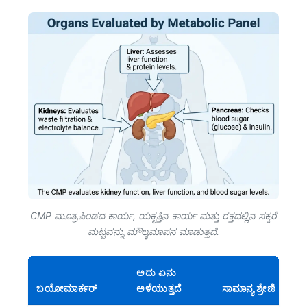
CMP ಮೂತ್ರಪಿಂಡದ ಕಾರ್ಯ, ಯಕೃತ್ತಿನ ಕಾರ್ಯ ಮತ್ತು ರಕ್ತದಲ್ಲಿನ ಸಕ್ಕರೆ
ಮಟ್ಟವನ್ನು ಮೌಲ್ಯಮಾಪನ ಮಾಡುತ್ತದೆ.
ಅದು ಏನು
ಬಯೋಮಾರ್ಕರ್
ಅಳೆಯುತ್ತದೆ
ಸಾಮಾನ್ಯ ಶ್ರೇಣಿ
ವೈ