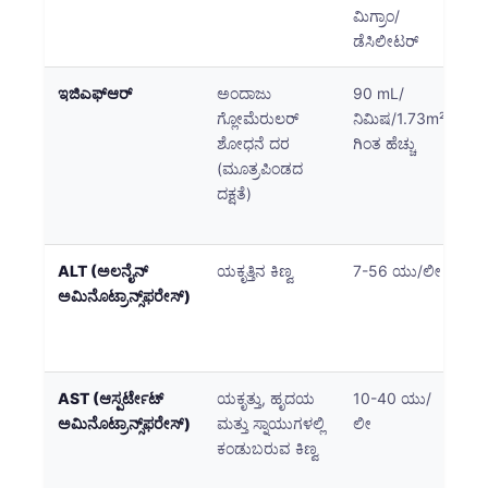
ಮಿಗ್ರಾಂ/
ಡೆಸಿಲೀಟರ್
ಇಜಿಎಫ್ಆರ್
ಅಂದಾಜು
90 mL/
60
ಗ್ಲೋಮೆರುಲರ್
ನಿಮಿಷ/1.73m²
ಮೌ
ಶೋಧನೆ ದರ
ಗಿಂತ ಹೆಚ್ಚು
ದ
(ಮೂತ್ರಪಿಂಡದ
ಮೂ
ದಕ್ಷತೆ)
ಕಾ
ಸೂ
ALT (ಅಲನೈನ್
ಯಕೃತ್ತಿನ ಕಿಣ್ವ
7-56 ಯು/ಲೀ
ಹೆ
ಅಮಿನೊಟ್ರಾನ್ಸ್‌ಫರೇಸ್)
ಯಕ
ಅ
ಸ
AST (ಆಸ್ಪರ್ಟೇಟ್
ಯಕೃತ್ತು, ಹೃದಯ
10-40 ಯು/
ಯಕ
ಅಮಿನೊಟ್ರಾನ್ಸ್‌ಫರೇಸ್)
ಮತ್ತು ಸ್ನಾಯುಗಳಲ್ಲಿ
ಲೀ
ಹಾ
ಕಂಡುಬರುವ ಕಿಣ್ವ
ಹೆಚ
ಹ