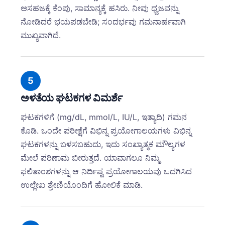
ಅಸಹಜಕ್ಕೆ ಕೆಂಪು, ಸಾಮಾನ್ಯಕ್ಕೆ ಹಸಿರು. ನೀವು ಧ್ವಜವನ್ನು
ನೋಡಿದರೆ ಭಯಪಡಬೇಡಿ; ಸಂದರ್ಭವು ಗಮನಾರ್ಹವಾಗಿ
ಮುಖ್ಯವಾಗಿದೆ.
5
ಅಳತೆಯ ಘಟಕಗಳ ವಿಮರ್ಶೆ
ಘಟಕಗಳಿಗೆ (mg/dL, mmol/L, IU/L, ಇತ್ಯಾದಿ) ಗಮನ
ಕೊಡಿ. ಒಂದೇ ಪರೀಕ್ಷೆಗೆ ವಿಭಿನ್ನ ಪ್ರಯೋಗಾಲಯಗಳು ವಿಭಿನ್ನ
ಘಟಕಗಳನ್ನು ಬಳಸಬಹುದು, ಇದು ಸಂಖ್ಯಾತ್ಮಕ ಮೌಲ್ಯಗಳ
ಮೇಲೆ ಪರಿಣಾಮ ಬೀರುತ್ತದೆ. ಯಾವಾಗಲೂ ನಿಮ್ಮ
ಫಲಿತಾಂಶಗಳನ್ನು ಆ ನಿರ್ದಿಷ್ಟ ಪ್ರಯೋಗಾಲಯವು ಒದಗಿಸಿದ
ಉಲ್ಲೇಖ ಶ್ರೇಣಿಯೊಂದಿಗೆ ಹೋಲಿಕೆ ಮಾಡಿ.