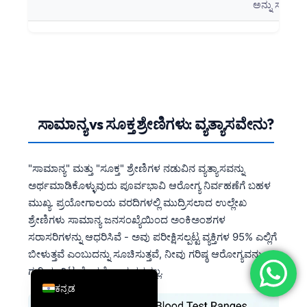
ಅನ್ನು ಸೂಚಿಸ
简体中文
Română
Türkçe
Ελληνικά
Português
ಸಾಮಾನ್ಯ vs ಸೂಕ್ತ ಶ್ರೇಣಿಗಳು: ವ್ಯತ್ಯಾಸವೇನು?
Español
Italiano
"ಸಾಮಾನ್ಯ" ಮತ್ತು "ಸೂಕ್ತ" ಶ್ರೇಣಿಗಳ ನಡುವಿನ ವ್ಯತ್ಯಾಸವನ್ನು
עִבְרִית
ಅರ್ಥಮಾಡಿಕೊಳ್ಳುವುದು ಪೂರ್ವಭಾವಿ ಆರೋಗ್ಯ ನಿರ್ವಹಣೆಗೆ ಬಹಳ
Français
ಮುಖ್ಯ. ಪ್ರಯೋಗಾಲಯ ವರದಿಗಳಲ್ಲಿ ಮುದ್ರಿಸಲಾದ ಉಲ್ಲೇಖ
ಶ್ರೇಣಿಗಳು ಸಾಮಾನ್ಯ ಜನಸಂಖ್ಯೆಯಿಂದ ಅಂಕಿಅಂಶಗಳ
العربية
ಸರಾಸರಿಗಳನ್ನು ಆಧರಿಸಿವೆ - ಅವು ಪರೀಕ್ಷಿಸಲ್ಪಟ್ಟ ವ್ಯಕ್ತಿಗಳ 95% ಎಲ್ಲಿಗೆ
Deutsch
ಬೀಳುತ್ತವೆ ಎಂಬುದನ್ನು ಸೂಚಿಸುತ್ತವೆ, ನೀವು ಗರಿಷ್ಠ ಆರೋಗ್ಯವನ್ನು
English
ಗುರಿಯಾಗಿಟ್ಟುಕೊಳ್ಳಬೇಕಾದ ಸ್ಥಳವಲ್ಲ.
ಕನ್ನಡ