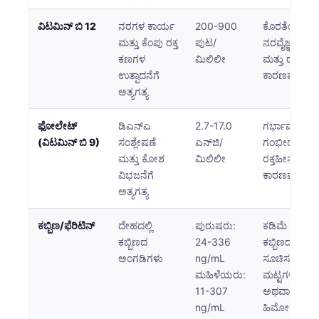
日本語
ವಿಟಮಿನ್ ಬಿ 12
ನರಗಳ ಕಾರ್ಯ
200-900
ಕೊರತೆಯು ಆ
Eesti
ಮತ್ತು ಕೆಂಪು ರಕ್ತ
ಪುಟ/
ನರವೈಜ್ಞಾನಿಕ ಲ
Azərbaycan dili
ಕಣಗಳ
ಮಿಲಿಲೀ
ಮತ್ತು ರಕ್ತಹೀನತ
ಉತ್ಪಾದನೆಗೆ
ಕಾರಣವಾಗುತ್ತದ
Bosanski
ಅತ್ಯಗತ್ಯ
Svenska
Српски језик
ಫೋಲೇಟ್
ಡಿಎನ್ಎ
2.7-17.0
ಗರ್ಭಾವಸ್ಥೆಯಲ್ಲ
(ವಿಟಮಿನ್ ಬಿ 9)
ಸಂಶ್ಲೇಷಣೆ
ಎನ್‌ಜಿ/
ಗಂಭೀರ; ಕೊರ
Íslenska
ಮತ್ತು ಕೋಶ
ಮಿಲಿಲೀ
ರಕ್ತಹೀನತೆಗೆ
Հայերեն
ವಿಭಜನೆಗೆ
ಕಾರಣವಾಗುತ್ತದ
ಅತ್ಯಗತ್ಯ
Bahasa Indonesia
हिन्दी
ಕಬ್ಬಿಣ/ಫೆರಿಟಿನ್
ದೇಹದಲ್ಲಿ
ಪುರುಷರು:
ಕಡಿಮೆ ಫೆರಿಟಿನ
ಕಬ್ಬಿಣದ
24-336
ಕಬ್ಬಿಣದ ಕೊರತ
Nederlands
ಅಂಗಡಿಗಳು
ng/mL
ಸೂಚಿಸುತ್ತದೆ; ಹೆ
Dansk
ಮಹಿಳೆಯರು:
ಮಟ್ಟಗಳು ಉ
Български
11-307
ಅಥವಾ
ng/mL
ಹಿಮೋಕ್ರೊಮಾ
فارسی