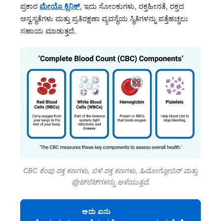
ಪ್ರಕಾರ
ಮೇಯೊ ಕ್ಲಿನಿಕ್
, ಇದು ಸೋಂಕುಗಳು, ರಕ್ತಹೀನತೆ, ರಕ್ತದ
ಅಸ್ವಸ್ಥತೆಗಳು ಮತ್ತು ಪ್ರತಿರಕ್ಷಣಾ ವ್ಯವಸ್ಥೆಯ ಸ್ಥಿತಿಗಳನ್ನು ಪತ್ತೆಹಚ್ಚಲು
ಸಹಾಯ ಮಾಡುತ್ತದೆ.
CBC ಕೆಂಪು ರಕ್ತ ಕಣಗಳು, ಬಿಳಿ ರಕ್ತ ಕಣಗಳು, ಹಿಮೋಗ್ಲೋಬಿನ್ ಮತ್ತು
ಪ್ಲೇಟ್‌ಲೆಟ್‌ಗಳನ್ನು ಅಳೆಯುತ್ತದೆ.
ಅದು ಏನು