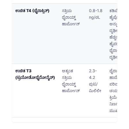
Català
ಉಚಿತ T4 (ಥೈರಾಕ್ಸಿನ್)
ಸಕ್ರಿಯ
0.8-1.8
ಕಡಿಮೆ ಮಟ್ಟ
O‘zbekcha
ಥೈರಾಯ್ಡ್
ng/dL
ಹೈಪೋಥೈರಾಯ
Українська
ಹಾರ್ಮೋನ್
ಅನ್ನು
ದೃಢೀಕರಿಸುತ್ತ
አማርኛ
ಹೆಚ್ಚಿನ ಮಟ್
Kiswahili
ಹೈಪರ್
ಥೈರಾಯ್ಡಿಸಮ್
ភាសាខ្មែរ
ದೃಢೀಕರಿಸುತ್ತ
ဗမာစာ
ಉಚಿತ T3
ಅತ್ಯಂತ
2.3-
ಥೈರಾಯ್ಡ್
ไทย
(ಟ್ರಯೋಡೋಥೈರೋನೈನ್)
ಸಕ್ರಿಯ
4.2
ಹಾರ್ಮೋನ್
Tagalog
ಥೈರಾಯ್ಡ್
ಪುಟ/
ಪರಿವರ್ತನೆ ಮ
Tiếng Việt
ಹಾರ್ಮೋನ್
ಮಿಲಿಲೀ
ಚಯಾಪಚ
ಕ್ರಿಯೆಯನ್ನು
Bahasa Melayu
ನಿರ್ಣಯಿಸಲ
മലയാളം
ಮುಖ್ಯವಾಗಿದೆ
ગુજરાતી
தமிழ்