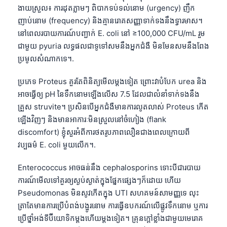
ងាយស្រួល៖ ការដុតភ្លាមៗ ពិបាកទប់ទល់នោម (urgency) ញឹក
ញាប់នោម (frequency) និងគ្មានរោគសញ្ញាទាក់ទងនឹងទ្វារមាស។
នៅពេលរបាយការណ៍បញ្ជាក់ E. coli នៅ ≥100,000 CFU/mL រួម
ជាមួយ pyuria លទ្ធផលជាទូទៅសមនឹងអ្នកជំងឺ មិនមែនសមនឹងពែង
ប្រមូលសំណាកទេ។.
ប្រភេទ Proteus គួរតែពិនិត្យមើលម្តងទៀត ព្រោះវាបំបែក urea និង
អាចធ្វើឲ្យ pH នៃទឹកនោមឡើងលើស 7.5 ដែលជាលំនាំទាក់ទងនឹង
គ្រួស struvite។ ប្រសិនបើអ្នកជំងឺមានការលូតលាស់ Proteus កើត
ឡើងវិញៗ និងមានអាការៈមិនស្រួលនៅចំហៀង (flank
discomfort) ខ្ញុំសួរអំពីការថតរូបភាពលឿនជាងពេលក្រោយពី
វប្បធម៌ E. coli មួយលើក។.
Enterococcus អាចធន់នឹង cephalosporins ទោះបីជារបាយ
ការណ៍មើលទៅគួរឲ្យស្ងប់ស្ងាត់ក្នុងផ្នែកផ្សេងៗក៏ដោយ ហើយ
Pseudomonas មិនសូវកើតក្នុង UTI សហគមន៍សាមញ្ញទេ លុះ
ត្រាតែមានការប្រើបំពង់បង្ហូរនោម ការធ្វើឧបករណ៍លើផ្លូវទឹកនោម ឬការ
ប្រើថ្នាំអង់ទីប៊ីយោទិកម្តងហើយម្តងទៀត។ គ្រុនក្តៅខ្លាំងជាមួយមេរោគ