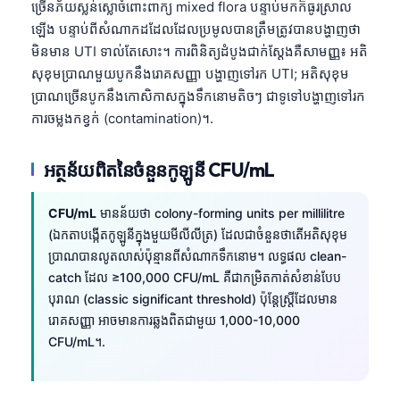
ច្រើនភ័យស្លន់ស្លោចំពោះពាក្យ mixed flora បន្ទាប់មកក៏ធូរស្រាល
ឡើង បន្ទាប់ពីសំណាកដដែលដែលប្រមូលបានត្រឹមត្រូវបានបង្ហាញថា
មិនមាន UTI ទាល់តែសោះ។ ការពិនិត្យដំបូងជាក់ស្តែងគឺសាមញ្ញ៖ អតិ
សុខុមប្រាណមួយបូកនឹងរោគសញ្ញា បង្ហាញទៅរក UTI; អតិសុខុម
ប្រាណច្រើនបូកនឹងកោសិកាសក្នុងទឹកនោមតិចៗ ជាទូទៅបង្ហាញទៅរក
ការចម្លងកខ្វក់ (contamination)។.
អត្ថន័យពិតនៃចំនួនកូឡូនី CFU/mL
CFU/mL
មានន័យថា colony-forming units per millilitre
(ឯកតាបង្កើតកូឡូនីក្នុងមួយមីលីលីត្រ) ដែលជាចំនួនថាតើអតិសុខុម
ប្រាណបានលូតលាស់ប៉ុន្មានពីសំណាកទឹកនោម។ លទ្ធផល clean-
catch ដែល ≥100,000 CFU/mL គឺជាកម្រិតកាត់សំខាន់បែប
បុរាណ (classic significant threshold) ប៉ុន្តែស្ត្រីដែលមាន
រោគសញ្ញា អាចមានការឆ្លងពិតជាមួយ 1,000-10,000
CFU/mL។.