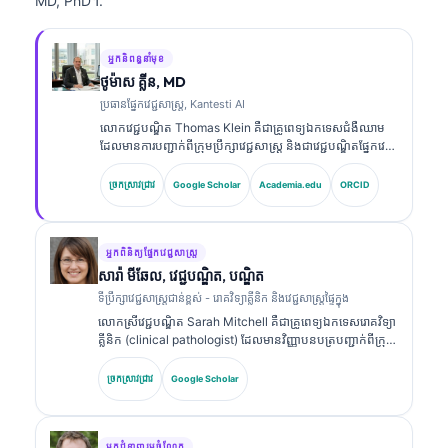
MD, PhD។.
អ្នកនិពន្ធនាំមុខ
ថូម៉ាស គ្លីន, MD
ប្រធានផ្នែកវេជ្ជសាស្ត្រ, Kantesti AI
លោកវេជ្ជបណ្ឌិត Thomas Klein គឺជាគ្រូពេទ្យឯកទេសជំងឺឈាម
ដែលមានការបញ្ជាក់ពីក្រុមប្រឹក្សាវេជ្ជសាស្ត្រ និងជាវេជ្ជបណ្ឌិតផ្នែកវេជ្ជ
សាស្ត្រផ្ទៃក្នុង ដែលមានបទពិសោធន៍ជាង 15 ឆ្នាំក្នុងវិស័យវេជ្ជ
សាស្ត្រមន្ទីរពិសោធន៍ និងការវិភាគផ្នែកព្យាបាលដែលជួយដោយ AI។
ច្រកស្រាវជ្រាវ
Google Scholar
Academia.edu
ORCID
ក្នុងតួនាទីជានាយកវេជ្ជសាស្ត្រនៅ Kantesti AI លោកផ្តល់ការត្រួត
ពិនិត្យផ្នែកវេជ្ជសាស្ត្រលើភាពត្រឹមត្រូវនៃការវិភាគផ្នែកវេជ្ជសាស្ត្ររបស់
បណ្តាញសរសៃប្រសាទដែលជាកម្មសិទ្ធិ។ លោកវេជ្ជបណ្ឌិត Klein
បានបោះពុម្ពផ្សាយយ៉ាងទូលំទូលាយលើការបកស្រាយសញ្ញា
អ្នកពិនិត្យផ្នែកវេជ្ជសាស្ត្រ
សម្គាល់ជីវសាស្ត្រ និងការធ្វើរោគវិនិច្ឆ័យក្នុងមន្ទីរពិសោធន៍លើប្រធានប
សារ៉ា មីឆែល, វេជ្ជបណ្ឌិត, បណ្ឌិត
ទទាក់ទងនឹងវេជ្ជសាស្ត្រមន្ទីរពិសោធន៍។.
ទីប្រឹក្សាវេជ្ជសាស្ត្រជាន់ខ្ពស់ - រោគវិទ្យាគ្លីនិក និងវេជ្ជសាស្ត្រផ្ទៃក្នុង
លោកស្រីវេជ្ជបណ្ឌិត Sarah Mitchell គឺជាគ្រូពេទ្យឯកទេសរោគវិទ្យា
គ្លីនិក (clinical pathologist) ដែលមានវិញ្ញាបនបត្របញ្ជាក់ពីក្រុម
ប្រឹក្សាវេជ្ជសាស្ត្រ និងមានបទពិសោធន៍ជាង 18 ឆ្នាំក្នុងវិស័យវេជ្ជ
សាស្ត្រមន្ទីរពិសោធន៍ និងការវិភាគផ្នែករោគវិនិច្ឆ័យ។ លោកស្រីមាន
ច្រកស្រាវជ្រាវ
Google Scholar
វិញ្ញាបនបត្រឯកទេសក្នុងគីមីវិទ្យាគ្លីនិក (clinical chemistry)
ហើយបានបោះពុម្ពយ៉ាងទូលំទូលាយលើបន្ទះសញ្ញាសម្គាល់ជីវសាស្ត្រ
និងការវិភាគក្នុងមន្ទីរពិសោធន៍ក្នុងការអនុវត្តព្យាបាល។.
អ្នកជំនាញរួមចំណែក