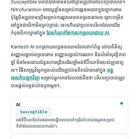
Susceptible មិនតែងតែមានន័យថាត្រឹមត្រូវតាមបែបព្យាបាលទេ។
Nitrofurantoin អាចល្អខ្លាំងសម្រាប់ការឆ្លងមេរោគក្នុងប្លោកនោម
ប៉ុន្តែមិនត្រូវបានប្រើសម្រាប់ការឆ្លងមេរោគតម្រងនោមទេ ព្រោះកម្រិត
នៅក្នុងជាលិកាមិនគ្រប់គ្រាន់; នេះហើយជាប្រភេទបរិបទដែលយើង
កំពុងពិភាក្សានៅក្នុង
ដែនកំណត់នៃការបកស្រាយដោយ AI
.
Kantesti AI បកស្រាយលទ្ធផលឈាមដែលពាក់ព័ន្ធ ដោយពិនិត្យ
សញ្ញាសម្គាល់តម្រងនោម សញ្ញាសម្គាល់ការរលាក និងលំនាំសុវត្ថិភាព
ថ្នាំ មិនមែនដោយជំនួសការជ្រើសរើសថ្នាំអង់ទីប៊ីយោទិចរបស់គ្រូពេទ្យ
ទេ។ វិធីសាស្ត្រវិស្វកម្មរបស់យើងត្រូវបានពិពណ៌នានៅក្នុង
មគ្គុ
ទេសក៍បច្ចេកវិទ្យា
សម្រាប់អ្នកអានដែលចង់ដឹងថា បរិបទព្យាបាលត្រូវ
បានផ្តល់ទម្ងន់យ៉ាងដូចម្តេច។.
ស
Susceptible
អង់ទីប៊ីយោទិចទំនងជាអាចធ្វើការបាននៅកម្រិតប៉ះពាល់ធម្មតាសម្រាប់
ទីតាំងដែលបានរាយការណ៍។.