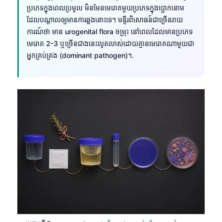
ប្រភេទក្នុងពេលប្រមូល មិនមែនមេរោគមួយប្រភេទក្នុងប្លោកនោម
ដែលបណ្តាលឲ្យមានការឆ្លងនោះទេ។ មន្ទីរពិសោធន៍ជាច្រើនរាយ
ការណ៍ថា មាន urogenital flora ចម្រុះ នៅពេលដែលមានប្រភេទ
មេរោគ 2-3 ឬច្រើនជាងនេះលូតលាស់ដោយគ្មានមេរោគណាមួយជា
អ្នកគ្រប់គ្រង (dominant pathogen)។.