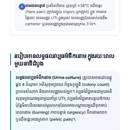
តាមដានបន្ទាន់
ប្រសិនបើមាន គ្រុនក្តៅ ≥38°C ឈឺចង្កេះ
(flank pain) ញាក់រញ្ជួយ (rigors ក្អកញាក់) ក្អួត ការមាន
ផ្ទៃពោះ រោគសញ្ញា UTI ក្នុងបុរស រោគសញ្ញាដែលទាក់ទងនឹង
catheter ឬរោគសញ្ញាក្នុងកុមារអាយុក្រោម 3 ខែ។.
របៀបអានលទ្ធផលវប្បធម៌ទឹកនោម ក្នុងរយៈពេល
មួយនាទីដំបូង
លទ្ធផលវប្បធម៌ទឹកនោម (Urine culture)
ត្រូវបានអានដោយផ្គូ
ផ្គង 4 ចំណុច៖ អតិសុខុមប្រាណ ចំនួនកូឡូនី (colony count)
ប្រភេទសំណាក និងរោគសញ្ញារបស់អ្នក។ វប្បធម៌វិជ្ជមានជាមួយអតិ
សុខុមប្រាណធម្មតាមួយគាំទ្រ UTI; វប្បធម៌អវិជ្ជមានបន្ថយឱកាស
ប៉ុន្តែមិនបដិសេធរាល់មូលហេតុដែលអាចបណ្តាលឲ្យឈឺចុកចាប់
ពេលនោម (burning) ភាពបន្ទាន់ (urgency) ទឹកនោមពពក
ឬឈឺចង្កេះអាងត្រគាក (pelvic pain)។.