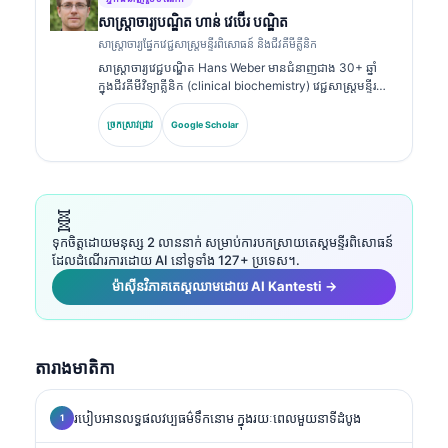
សាស្ត្រាចារ្យ​បណ្ឌិត ហាន់ វេប៊ើរ បណ្ឌិត
សាស្ត្រាចារ្យផ្នែកវេជ្ជសាស្ត្រមន្ទីរពិសោធន៍ និងជីវគីមីគ្លីនិក
សាស្ត្រាចារ្យវេជ្ជបណ្ឌិត Hans Weber មានជំនាញជាង 30+ ឆ្នាំ
ក្នុងជីវគីមីវិទ្យាគ្លីនិក (clinical biochemistry) វេជ្ជសាស្ត្រមន្ទីរ
ពិសោធន៍ និងការស្រាវជ្រាវសញ្ញាសម្គាល់ជីវសាស្ត្រ (biomarker
research)។ អតីតប្រធានសមាគមគីមីវិទ្យាគ្លីនិកអាល្លឺម៉ង់
ច្រកស្រាវជ្រាវ
Google Scholar
(German Society for Clinical Chemistry) លោកមានជំនាញ
ពិសេសលើការវិភាគបន្ទះរោគវិនិច្ឆ័យ (diagnostic panel
analysis) ការធ្វើស្តង់ដារសញ្ញាសម្គាល់ជីវសាស្ត្រ (biomarker
standardization) និងការវិភាគវេជ្ជសាស្ត្រមន្ទីរពិសោធន៍ដែលជួយ
ដោយ AI។.
🧬
ទុកចិត្តដោយមនុស្ស 2 លាននាក់ សម្រាប់ការបកស្រាយតេស្តមន្ទីរពិសោធន៍
ដែលដំណើរការដោយ AI នៅទូទាំង 127+ ប្រទេស។.
ម៉ាស៊ីនវិភាគតេស្តឈាមដោយ AI Kantesti →
តារាងមាតិកា
របៀបអានលទ្ធផលវប្បធម៌ទឹកនោម ក្នុងរយៈពេលមួយនាទីដំបូង