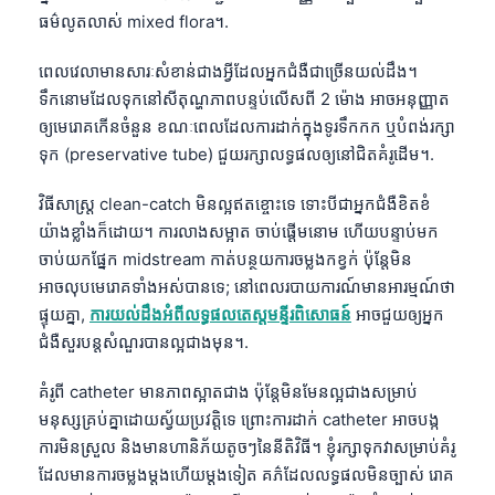
Català
ធម៌លូតលាស់ mixed flora។.
O‘zbekcha
ពេលវេលាមានសារៈសំខាន់ជាងអ្វីដែលអ្នកជំងឺជាច្រើនយល់ដឹង។
Українська
ទឹកនោមដែលទុកនៅសីតុណ្ហភាពបន្ទប់លើសពី 2 ម៉ោង អាចអនុញ្ញាត
ឲ្យមេរោគកើនចំនួន ខណៈពេលដែលការដាក់ក្នុងទូរទឹកកក ឬបំពង់រក្សា
አማርኛ
ទុក (preservative tube) ជួយរក្សាលទ្ធផលឲ្យនៅជិតគំរូដើម។.
Kiswahili
ဗမာစာ
វិធីសាស្ត្រ clean-catch មិនល្អឥតខ្ចោះទេ ទោះបីជាអ្នកជំងឺខិតខំ
យ៉ាងខ្លាំងក៏ដោយ។ ការលាងសម្អាត ចាប់ផ្តើមនោម ហើយបន្ទាប់មក
ไทย
ចាប់យកផ្នែក midstream កាត់បន្ថយការចម្លងកខ្វក់ ប៉ុន្តែមិន
Tagalog
អាចលុបមេរោគទាំងអស់បានទេ; នៅពេលរបាយការណ៍មានអារម្មណ៍ថា
Tiếng Việt
ផ្ទុយគ្នា,
ការយល់ដឹងអំពីលទ្ធផលតេស្តមន្ទីរពិសោធន៍
អាចជួយឲ្យអ្នក
ជំងឺសួរបន្តសំណួរបានល្អជាងមុន។.
Bahasa Melayu
മലയാളം
គំរូពី catheter មានភាពស្អាតជាង ប៉ុន្តែមិនមែនល្អជាងសម្រាប់
ಕನ್ನಡ
មនុស្សគ្រប់គ្នាដោយស្វ័យប្រវត្តិទេ ព្រោះការដាក់ catheter អាចបង្ក
ការមិនស្រួល និងមានហានិភ័យតូចៗនៃនីតិវិធី។ ខ្ញុំរក្សាទុកវាសម្រាប់គំរូ
ગુજરાતી
ដែលមានការចម្លងម្តងហើយម្តងទៀត គភ៌ដែលលទ្ធផលមិនច្បាស់ រោគ
தமிழ்