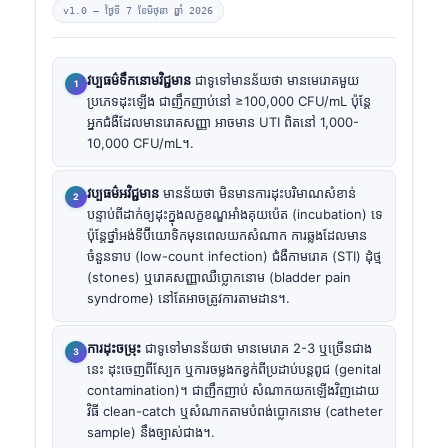
v1.0 —
ថ្ងៃទី 7 ខែមិថុនា ឆ្នាំ 2026
វប្បធម៌ទឹកនោមវិជ្ជមាន
ជាទូទៅមានន័យថា មានមេរោគមួយ
ប្រភេទដុះឡើង ជាញឹកញាប់នៅ ≥100,000 CFU/mL ប៉ុន្តែ
អ្នកជំងឺដែលមានរោគសញ្ញា អាចមាន UTI ពិតនៅ 1,000-
10,000 CFU/mL។.
វប្បធម៌អវិជ្ជមាន
មានន័យថា មិនមានការដុះបរិមាណសំខាន់
បន្ទាប់ពីដាក់ឲ្យដុះក្នុងលក្ខខណ្ឌអាំងគុយប៉េត (incubation) ទេ
ប៉ុន្តែថ្នាំអង់ទីប៊ីយោទិកមុនពេលយកសំណាក ការឆ្លងដែលមាន
ចំនួនទាប (low-count infection) ជំងឺកាមរោគ (STI) ដុំថ្ម
(stones) ឬរោគសញ្ញាឈឺប្លោកនោម (bladder pain
syndrome) នៅតែអាចត្រូវការតាមដាន។.
ការដុះចម្រុះ
ជាទូទៅមានន័យថា មានមេរោគ 2-3 ឬច្រើនជាង
នេះ ដុះចេញពីស្បែក ឬការចម្លងកខ្វក់ពីប្រដាប់បន្តពូជ (genital
contamination)។ ជាញឹកញាប់ សំណាកយកឡើងវិញដោយ
វិធី clean-catch ឬសំណាកតាមបំពង់ប្លោកនោម (catheter
sample) នឹងច្បាស់ជាង។.