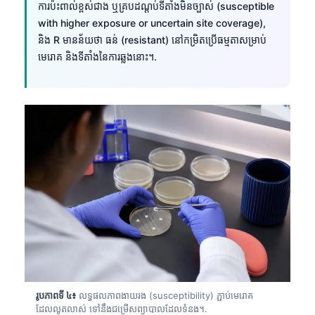
ការប៉ះពាល់ខ្ពស់ជាង ឬគ្របដណ្តប់ទីតាំងមិនច្បាស់ (susceptible
with higher exposure or uncertain site coverage),
និង R មានន័យថា ធន់ (resistant) នៅកម្រិតប្រើធម្មតាសម្រាប់
មេរោគ និងទីតាំងនៃការឆ្លងនោះ។.
រូបភាពទី ៤៖
លទ្ធផលភាពងាយរង (susceptibility) ភ្ជាប់មេរោគ
ដែលលូតលាស់ ទៅនឹងជម្រើសព្យាបាលដែលទំនង។.