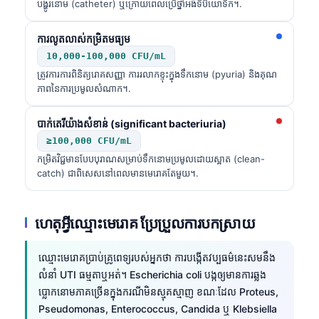
បង្ហូរនោម (catheter) ឬក្រោយពេលប្រើថ្នាំអង់ទីប៊ីយោទិក។.
ការលូតលាស់កម្រិតមធ្យម
10,000-100,000 CFU/mL
ត្រូវការការពិនិត្យរោគសញ្ញា ការរលាកខ្ទុះក្នុងទឹកនោម (pyuria) និងគុណ
ភាពនៃការប្រមូលសំណាក។.
បាក់តេរីយ៉ាងសំខាន់ (significant bacteriuria)
≥100,000 CFU/mL
កម្រិតវិជ្ជមានបែបបុរាណសម្រាប់ទឹកនោមប្រមូលដោយស្អាត (clean-
catch) ជាពិសេសនៅពេលមានមេរោគតែមួយ។.
ហេតុអ្វីឈ្មោះមេរោគ ប្រែប្រួលការបកស្រាយ
ឈ្មោះមេរោគប្រាប់គ្រូពេទ្យរបស់អ្នកថា ការបង្កើតវប្បធម៌នេះសមនឹង
លំនាំ UTI ធម្មតាឬអត់។ Escherichia coli បង្កឲ្យមានការឆ្លង
ប្លោកនោមភាគច្រើនក្នុងករណីមិនស្មុគស្មាញ ខណៈដែល Proteus,
Pseudomonas, Enterococcus, Candida ឬ Klebsiella