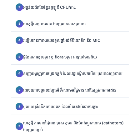
អត្ថន័យពិតនៃចំនួនកូឡូនី CFU/mL
ហេតុអ្វីឈ្មោះមេរោគ ប្រែប្រួលការបកស្រាយ
របៀបអានភាពងាយទទួលថ្នាំអង់ទីប៊ីយោទិក និង MIC
អ្វីដែលការដុះចម្រុះ ឬ flora ចម្រុះ ជាទូទៅមានន័យ
សញ្ញាបង្ហាញការចម្លងកខ្វក់ ដែលវេជ្ជបណ្ឌិតរកមើល មុនពេលព្យាបាល
ពេលណាលទ្ធផលវប្បធម៌ទឹកនោមអវិជ្ជមាន នៅតែត្រូវការតាមដាន
មូលហេតុនៃទឹកនោមពពក ដែលមិនតែងតែជាការឆ្លង
ហេតុអ្វី ការមានផ្ទៃពោះ បុរស កុមារ និងបំពង់ប្លោកនោម (catheters)
ប្រែប្រួលច្បាប់