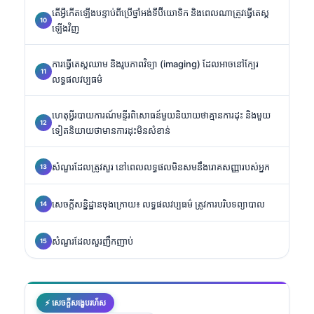
តើអ្វីកើតឡើងបន្ទាប់ពីប្រើថ្នាំអង់ទីប៊ីយោទិក និងពេលណាត្រូវធ្វើតេស្ត
ឡើងវិញ
ការធ្វើតេស្តឈាម និងរូបភាពវិទ្យា (imaging) ដែលអាចនៅក្បែរ
លទ្ធផលវប្បធម៌
ហេតុអ្វីរបាយការណ៍មន្ទីរពិសោធន៍មួយនិយាយថាគ្មានការដុះ និងមួយ
ទៀតនិយាយថាមានការដុះមិនសំខាន់
សំណួរដែលត្រូវសួរ នៅពេលលទ្ធផលមិនសមនឹងរោគសញ្ញារបស់អ្នក
សេចក្តីសន្និដ្ឋានចុងក្រោយ៖ លទ្ធផលវប្បធម៌ ត្រូវការបរិបទព្យាបាល
សំណួរដែលសួរញឹកញាប់
⚡ សេចក្តីសង្ខេបរហ័ស