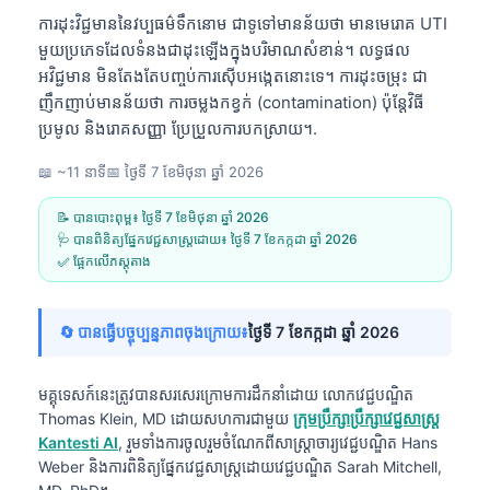
ការដុះវិជ្ជមាននៃវប្បធម៌ទឹកនោម ជាទូទៅមានន័យថា មានមេរោគ UTI
មួយប្រភេទដែលទំនងជាដុះឡើងក្នុងបរិមាណសំខាន់។ លទ្ធផល
អវិជ្ជមាន មិនតែងតែបញ្ចប់ការស៊ើបអង្កេតនោះទេ។ ការដុះចម្រុះ ជា
ញឹកញាប់មានន័យថា ការចម្លងកខ្វក់ (contamination) ប៉ុន្តែវិធី
ប្រមូល និងរោគសញ្ញា ប្រែប្រួលការបកស្រាយ។.
📖 ~11 នាទី
📅
ថ្ងៃទី 7 ខែមិថុនា ឆ្នាំ 2026
📝 បានបោះពុម្ព៖
ថ្ងៃទី 7 ខែមិថុនា ឆ្នាំ 2026
🩺 បានពិនិត្យផ្នែកវេជ្ជសាស្ត្រដោយ៖
ថ្ងៃទី 7 ខែកក្កដា ឆ្នាំ 2026
✅ ផ្អែកលើភស្តុតាង
🔄 បានធ្វើបច្ចុប្បន្នភាពចុងក្រោយ៖
ថ្ងៃទី 7 ខែកក្កដា ឆ្នាំ 2026
មគ្គុទេសក៍នេះត្រូវបានសរសេរក្រោមការដឹកនាំដោយ
លោកវេជ្ជបណ្ឌិត
Thomas Klein, MD
ដោយសហការជាមួយ
ក្រុមប្រឹក្សាប្រឹក្សាវេជ្ជសាស្ត្រ
Kantesti AI
, រួមទាំងការចូលរួមចំណែកពីសាស្ត្រាចារ្យវេជ្ជបណ្ឌិត Hans
Weber និងការពិនិត្យផ្នែកវេជ្ជសាស្ត្រដោយវេជ្ជបណ្ឌិត Sarah Mitchell,