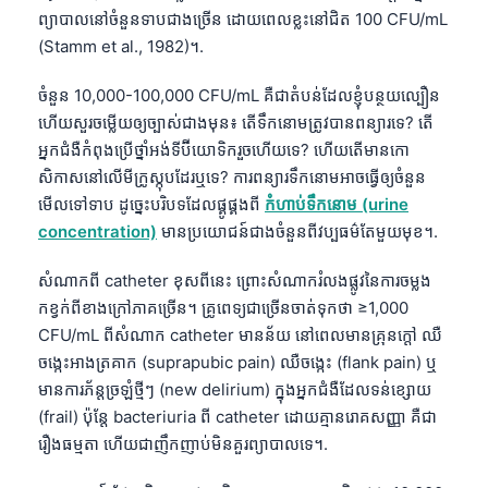
ព្យាបាលនៅចំនួនទាបជាងច្រើន ដោយពេលខ្លះនៅជិត 100 CFU/mL
(Stamm et al., 1982)។.
ចំនួន 10,000-100,000 CFU/mL គឺជាតំបន់ដែលខ្ញុំបន្ថយល្បឿន
ហើយសួរចម្លើយឲ្យច្បាស់ជាងមុន៖ តើទឹកនោមត្រូវបានពន្យារទេ? តើ
អ្នកជំងឺកំពុងប្រើថ្នាំអង់ទីប៊ីយោទិករួចហើយទេ? ហើយតើមានកោ
សិកាសនៅលើមីក្រូស្កុបដែរឬទេ? ការពន្យារទឹកនោមអាចធ្វើឲ្យចំនួន
មើលទៅទាប ដូច្នេះបរិបទដែលផ្គូផ្គងពី
កំហាប់ទឹកនោម (urine
concentration)
មានប្រយោជន៍ជាងចំនួនពីវប្បធម៌តែមួយមុខ។.
សំណាកពី catheter ខុសពីនេះ ព្រោះសំណាករំលងផ្លូវនៃការចម្លង
កខ្វក់ពីខាងក្រៅភាគច្រើន។ គ្រូពេទ្យជាច្រើនចាត់ទុកថា ≥1,000
CFU/mL ពីសំណាក catheter មានន័យ នៅពេលមានគ្រុនក្តៅ ឈឺ
ចង្កេះអាងត្រគាក (suprapubic pain) ឈឺចង្កេះ (flank pain) ឬ
មានការភ័ន្តច្រឡំថ្មីៗ (new delirium) ក្នុងអ្នកជំងឺដែលទន់ខ្សោយ
(frail) ប៉ុន្តែ bacteriuria ពី catheter ដោយគ្មានរោគសញ្ញា គឺជា
រឿងធម្មតា ហើយជាញឹកញាប់មិនគួរព្យាបាលទេ។.