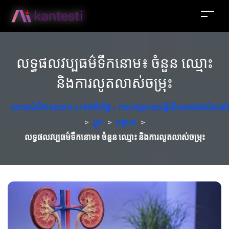
លទ្ធផលវប្បធម៌ទឹកនោម៖ ចំនួន ឈ្មោះ
និងការលូតលាស់ចម្រុះ
ឧបករណ៍វិភាគឈាម AI ឥតគិតថ្លៃ - ការបកស្រាយមន្ទីរពិសោធន៍ផលិតនៅប
>
ប្លុក
>
អត្ថបទ
>
លទ្ធផលវប្បធម៌ទឹកនោម៖ ចំនួន ឈ្មោះ និងការលូតលាស់ចម្រុះ