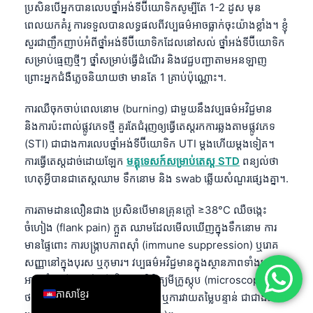
ប្រសិនបើអ្នកបានលេបថ្នាំអង់ទីប៊ីយោទិកសូម្បីតែ 1-2 ដូស មុន
简体中文
ពេលយកគំរូ ការទទួលបានលទ្ធផលពីវប្បធម៌អាចធ្លាក់ចុះយ៉ាងខ្លាំង។ ខ្ញុំ
Română
សួរជាញឹកញាប់អំពីថ្នាំអង់ទីប៊ីយោទិកដែលនៅសល់ ថ្នាំអង់ទីប៊ីយោទិក
សម្រាប់ធ្មេញថ្មីៗ ថ្នាំសម្រាប់ធ្វើដំណើរ និងវេជ្ជបញ្ជាតាមអនឡាញ
Türkçe
ព្រោះអ្នកជំងឺភ្លេចនិយាយថា មានតែ 1 គ្រាប់ប៉ុណ្ណោះ។.
Ελληνικά
ការឈឺចុកចាប់ពេលនោម (burning) ជាមួយនឹងវប្បធម៌អវិជ្ជមាន
Português
និងការប៉ះពាល់ផ្លូវភេទថ្មី គួរតែជំរុញឲ្យធ្វើតេស្តរកការឆ្លងតាមផ្លូវភេទ
Español
(STI) ជាជាងការលេបថ្នាំអង់ទីប៊ីយោទិក UTI ម្តងហើយម្តងទៀត។
Italiano
ការធ្វើតេស្តដាច់ដោយឡែក
មគ្គុទេសក៍សម្រាប់តេស្ត STD
ពន្យល់ថា
ហេតុអ្វីបានជាតេស្តឈាម ទឹកនោម និង swab ឆ្លើយសំណួរផ្សេងគ្នា។.
עִבְרִית
Français
ការតាមដានលឿនជាង ប្រសិនបើមានគ្រុនក្តៅ ≥38°C ឈឺចង្កេះ
العربية
ចំហៀង (flank pain) ក្អួត ឈាមដែលមើលឃើញក្នុងទឹកនោម ការ
មានផ្ទៃពោះ ការបង្ក្រាបភាពស៊ាំ (immune suppression) ឬរោគ
Deutsch
សញ្ញានៅក្នុងបុរស ឬកុមារ។ វប្បធម៌អវិជ្ជមានក្នុងស្ថានភាពទាំងនោះ
English
អាចនាំឲ្យធ្វើវប្បធម៌ឡើងវិញ ការពិនិត្យមីក្រូស្កុប (microscopy) ការ
ភាសាខ្មែរ
ថតរូបភាព (imaging) តេស្តឈាម ឬការវាយតម្លៃបន្ទាន់ ជាជាងរង់ចាំ