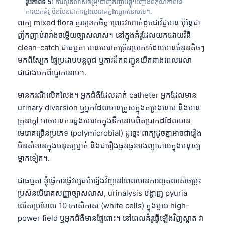
រូបភាពទី 5:
ការលូតលាស់ចម្រុះជាញឹកញាប់ឆ្លុះបញ្ចាំងពីគុណភាពនៃ
ការយកគំរូ មិនមែនជាការឆ្លងមេរោគក្នុងប្លោកនោមទេ។.
ពាក្យ mixed flora គួរឲ្យខកចិត្ត ព្រោះវាហាក់ដូចជាវិជ្ជមាន ប៉ុន្តែជា
ញឹកញាប់រារាំងចម្លើយច្បាស់លាស់។ នៅក្នុងគំរូដែលយកដោយវិធី
clean-catch ជាធម្មតា មានមេរោគច្រើនប្រភេទដែលមានចំនួនតិចៗ
មកពីស្បែក ផ្ទៃប្រដាប់បន្តពូជ ឬការដឹកជញ្ជូនយឺតជាងពេលវេលា
ជាជាងមកពីប្លោកនោម។.
មានករណីលើកលែង។ អ្នកជំងឺដែលដាក់ catheter អ្នកដែលមាន
urinary diversion ឬអ្នកដែលមានគ្រួសក្នុងតម្រងនោម និងមាន
គ្រុនក្តៅ អាចមានការឆ្លងមេរោគក្នុងទឹកនោមពិតប្រាកដដែលមាន
មេរោគច្រើនប្រភេទ (polymicrobial) ដូច្នេះ ពាក្យដូចគ្នាអាចជារឿង
មិនសំខាន់ក្នុងមនុស្សម្នាក់ និងជារឿងធ្ងន់ធ្ងរខាងព្យាបាលក្នុងមនុស្ស
ម្នាក់ទៀត។.
ជាធម្មតា ខ្ញុំធ្វើការធ្វើវប្បធម៌ឡើងវិញនៅពេលមានការលូតលាស់ចម្រុះ
ប្រសិនបើរោគសញ្ញាច្បាស់លាស់, urinalysis បង្ហាញ pyuria
Norsk bokmål
លើសប្រហែល 10 កោសិកាស (white cells) ក្នុងមួយ high-
power field ឬអ្នកជំងឺមានផ្ទៃពោះ។ នៅពេលគំរូធ្វើឡើងវិញស្អាត វា
Ślōnskŏ gŏdka