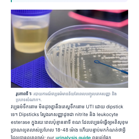
រូបភាពទី 1:
របាយការណ៍វប្បធម៌មានន័យតែពេលបញ្ចូលរោគសញ្ញា និង
ប្រភេទសំណាក។.
វប្បធម៌ទឹកនោម មិនដូចគ្នានឹងតេស្តទឹកនោម UTI ដោយ dipstick
ទេ។ Dipsticks ស្វែងរកសញ្ញាដូចជា nitrite និង leukocyte
esterase ក្នុងរយៈពេលប៉ុន្មាននាទី ខណៈដែលវប្បធម៌ធ្វើឲ្យអតិសុខុម
ប្រាណលូតលាស់ប្រហែល 18-48 ម៉ោង ហើយបន្ទាប់មកកំណត់ថាអ្វី
ដែលបានលូតលាស់; our
urinalysis guide
ពន្យល់ផ្នែក