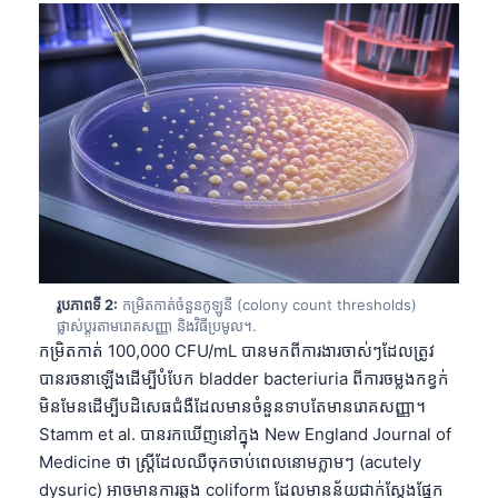
រូបភាពទី 2:
កម្រិតកាត់ចំនួនកូឡូនី (colony count thresholds)
ផ្លាស់ប្តូរតាមរោគសញ្ញា និងវិធីប្រមូល។.
កម្រិតកាត់ 100,000 CFU/mL បានមកពីការងារចាស់ៗដែលត្រូវ
បានរចនាឡើងដើម្បីបំបែក bladder bacteriuria ពីការចម្លងកខ្វក់
មិនមែនដើម្បីបដិសេធជំងឺដែលមានចំនួនទាបតែមានរោគសញ្ញា។
Stamm et al. បានរកឃើញនៅក្នុង New England Journal of
Medicine ថា ស្ត្រីដែលឈឺចុកចាប់ពេលនោមភ្លាមៗ (acutely
dysuric) អាចមានការឆ្លង coliform ដែលមានន័យជាក់ស្តែងផ្នែក