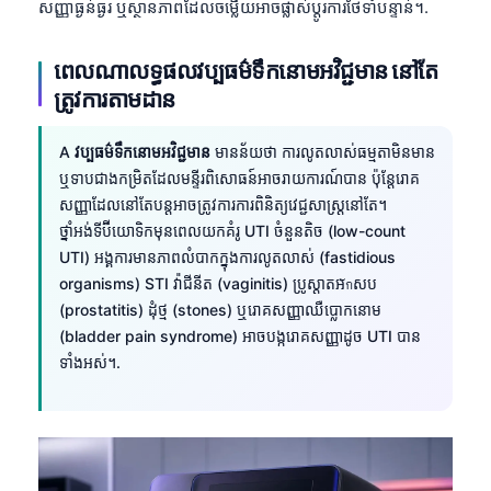
សញ្ញាធ្ងន់ធ្ងរ ឬស្ថានភាពដែលចម្លើយអាចផ្លាស់ប្តូរការថែទាំបន្ទាន់។.
తెలుగు
ពេលណាលទ្ធផលវប្បធម៌ទឹកនោមអវិជ្ជមាន នៅតែ
मराठी
ត្រូវការតាមដាន
اردو
বাংলা
A
វប្បធម៌ទឹកនោមអវិជ្ជមាន
មានន័យថា ការលូតលាស់ធម្មតាមិនមាន
Shqip
ឬទាបជាងកម្រិតដែលមន្ទីរពិសោធន៍អាចរាយការណ៍បាន ប៉ុន្តែរោគ
សញ្ញាដែលនៅតែបន្តអាចត្រូវការការពិនិត្យវេជ្ជសាស្ត្រនៅតែ។
Magyar
ថ្នាំអង់ទីប៊ីយោទិកមុនពេលយកគំរូ UTI ចំនួនតិច (low-count
Slovenščina
UTI) អង្គការមានភាពលំបាកក្នុងការលូតលាស់ (fastidious
organisms) STI វ៉ាជីនីត (vaginitis) ប្រូស្តាតអักសប
한국어
(prostatitis) ដុំថ្ម (stones) ឬរោគសញ្ញាឈឺប្លោកនោម
Polski
(bladder pain syndrome) អាចបង្ករោគសញ្ញាដូច UTI បាន
Lietuvių kalba
ទាំងអស់។.
Русский
ქართული
Čeština