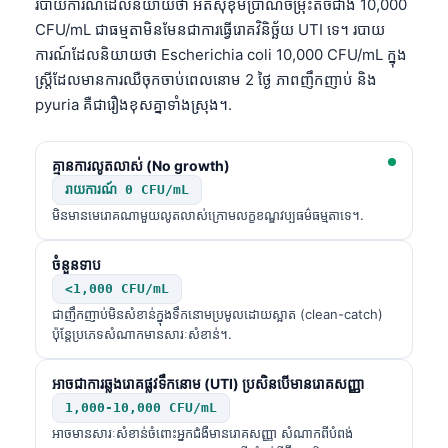
របាយការណ៍ដែលនិយាយថា អតិសុខុមប្រាណចម្រុះតិចជាង 10,000
CFU/mL ជាធម្មតាមិនមែនជាការធ្វើរោគវិនិច្ឆ័យ UTI ទេ។ របាយ
ការណ៍ដែលនិយាយថា Escherichia coli 10,000 CFU/mL ក្នុង
ស្ត្រីដែលមានការឈឺចុកចាប់ពេលនោម 2 ថ្ងៃ ភាពញឹកញាប់ និង
pyuria គឺជារឿងខុសគ្នាទាំងស្រុង។.
គ្មានការលូតលាស់ (No growth)
រាយការណ៍ 0 CFU/mL
មិនមានមេរោគណាមួយលូតលាស់ក្រោមលក្ខខណ្ឌវប្បធម៌ធម្មតាទេ។.
ចំនួនទាប
<1,000 CFU/mL
ជាញឹកញាប់មិនសំខាន់ក្នុងទឹកនោមប្រមូលដោយស្អាត (clean-catch)
ប៉ុន្តែប្រភេទសំណាកមានសារៈសំខាន់។.
អាចជាការឆ្លងរោគផ្លូវទឹកនោម (UTI) ប្រសិនបើមានរោគសញ្ញា
1,000-10,000 CFU/mL
អាចមានសារៈសំខាន់ចំពោះអ្នកជំងឺមានរោគសញ្ញា សំណាកពីបំពង់