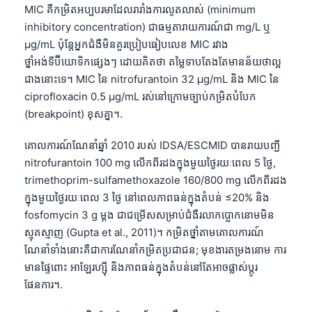
MIC គឺកម្រិតអប្បបរមាដែលរារាំងការលូតលាស់ (minimum
inhibitory concentration) ជាធម្មតារាយការណ៍ជា mg/L ឬ
µg/mL ប៉ុន្តែអ្នកជំងឺមិនគួរប្រៀបធៀបលេខ MIC រវាង
ថ្នាំអង់ទីប៊ីយោទិកផ្សេងៗ ដោយគិតថា តម្លៃទាបតែងតែមានន័យថាល្អ
ជាងនោះទេ។ MIC នៃ nitrofurantoin 32 µg/mL និង MIC នៃ
ciprofloxacin 0.5 µg/mL រស់នៅក្រោមច្បាប់កម្រិតបំបែក
(breakpoint) ខុសគ្នា។.
គោលការណ៍ណែនាំឆ្នាំ 2010 របស់ IDSA/ESCMID បានរាយបញ្ជី
nitrofurantoin 100 mg លើកពីរដងក្នុងមួយថ្ងៃរយៈពេល 5 ថ្ងៃ,
trimethoprim-sulfamethoxazole 160/800 mg លើកពីរដង
ក្នុងមួយថ្ងៃរយៈពេល 3 ថ្ងៃ នៅពេលភាពធន់ក្នុងតំបន់ ≤20% និង
fosfomycin 3 g ម្តង ជាជម្រើសសម្រាប់ជំងឺរលាកប្លោកនោមមិន
ស្មុគស្មាញ (Gupta et al., 2011)។ កម្រិតថ្នាំតាមគោលការណ៍
ណែនាំទាំងនោះគឺជាការណែនាំកម្រិតប្រជាជន; មុខងារតម្រងនោម ការ
មានផ្ទៃពោះ អាឡែរហ្ស៊ី និងភាពធន់ក្នុងតំបន់នៅតែអាចផ្លាស់ប្តូរ
ផែនការ។.