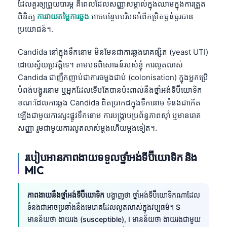
ដែលគួរឲ្យព្រួយបារម្ភ គឺពេលដែលសញ្ញាសម្គាល់ក្នុងឈាមក្នុងការត្រួត
ពិនិត្យ
ការវាយតម្លៃការឆ្លង
អាចបន្ថែមបរិបទអំពីកម្រិតធ្ងន់ធ្ងរបាន
ប្រយោជន៍។.
Candida នៅក្នុងទឹកនោម មិនមែនជាការឆ្លងរោគផ្សិត (yeast UTI)
ដោយស្វ័យប្រវត្តិទេ។ តាមបទពិសោធន៍របស់ខ្ញុំ ការលូតលាស់
Candida ជាញឹកញាប់ជាការចម្លងជាប់ (colonisation) ក្នុងអ្នកប្រើ
បំពង់បង្ហូរនោម ឬអ្នកដែលទើបតែបានប៉ះពាល់នឹងថ្នាំអង់ទីប៊ីយោទិក
ខណៈដែលការឆ្លង Candida ពិតប្រាកដក្នុងទឹកនោម ទំនងជាកើត
ឡើងជាមួយការស្ទះផ្លូវទឹកនោម ការបង្ក្រាបប្រព័ន្ធភាពស៊ាំ ឬមានរោគ
សញ្ញា រួមជាមួយការលូតលាស់ម្តងហើយម្តងទៀត។.
របៀបអានភាពងាយទទួលថ្នាំអង់ទីប៊ីយោទិក និង
MIC
ភាពងាយនឹងថ្នាំអង់ទីប៊ីយោទិក
បង្ហាញថា ថ្នាំអង់ទីប៊ីយោទិកណាដែល
ទំនងជាអាចប្រឆាំងនឹងមេរោគដែលលូតលាស់ក្នុងវប្បធម៌។ S
មានន័យថា ងាយរង (susceptible), I មានន័យថា ងាយរងជាមួយ