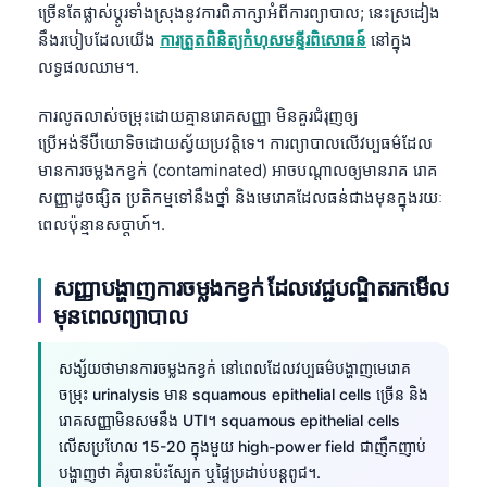
ច្រើនតែផ្លាស់ប្តូរទាំងស្រុងនូវការពិភាក្សាអំពីការព្យាបាល; នេះស្រដៀង
Frysk
នឹងរបៀបដែលយើង
ការត្រួតពិនិត្យកំហុសមន្ទីរពិសោធន៍
នៅក្នុង
Esperanto
លទ្ធផលឈាម។.
Беларуская мова
ការលូតលាស់ចម្រុះដោយគ្មានរោគសញ្ញា មិនគួរជំរុញឲ្យ
Татар теле
ប្រើអង់ទីប៊ីយោទិចដោយស្វ័យប្រវត្តិទេ។ ការព្យាបាលលើវប្បធម៌ដែល
Кыргызча
មានការចម្លងកខ្វក់ (contaminated) អាចបណ្តាលឲ្យមានរាគ រោគ
សញ្ញាដូចផ្សិត ប្រតិកម្មទៅនឹងថ្នាំ និងមេរោគដែលធន់ជាងមុនក្នុងរយៈ
ئۇيغۇرچە
ពេលប៉ុន្មានសប្តាហ៍។.
Cebuano
Basa Jawa
សញ្ញាបង្ហាញការចម្លងកខ្វក់ ដែលវេជ្ជបណ្ឌិតរកមើល
ພາສາລາວ
មុនពេលព្យាបាល
Монгол
សង្ស័យថាមានការចម្លងកខ្វក់ នៅពេលដែលវប្បធម៌បង្ហាញមេរោគ
Afrikaans
ចម្រុះ urinalysis មាន squamous epithelial cells ច្រើន និង
العربية المغربية
រោគសញ្ញាមិនសមនឹង UTI។ squamous epithelial cells
លើសប្រហែល 15-20 ក្នុងមួយ high-power field ជាញឹកញាប់
Occitan
បង្ហាញថា គំរូបានប៉ះស្បែក ឬផ្ទៃប្រដាប់បន្តពូជ។.