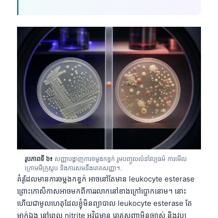
Gàidhlig
Euskara
Македонски јазик
Latviešu valoda
Galego
অসমীয়া
සිංහල
سنڌي
پښتو
រូបភាពទី ៦៖
សញ្ញាបង្ហាញការចម្លងកខ្វក់ រួមបញ្ចូលលំនាំវប្បធម៌ ការមើល
Slovenčina
ក្រោមមីក្រូស្កុប និងការសមនឹងរោគសញ្ញា។.
Hrvatski
គំរូដែលមានការចម្លងកខ្វក់ អាចនៅតែមាន leukocyte esterase
ព្រោះកោសិកាសអាចមកពីការរលាកនៅខាងក្រៅប្លោកនោម។ នោះ
Suomi
ហើយជាមូលហេតុដែលខ្ញុំមិនព្យាបាល leukocyte esterase តែ
Қазақ тілі
ម្នាក់ឯង នៅពេល nitrite អវិជ្ជមាន រោគសញ្ញាមិនច្បាស់ និងវប្ប