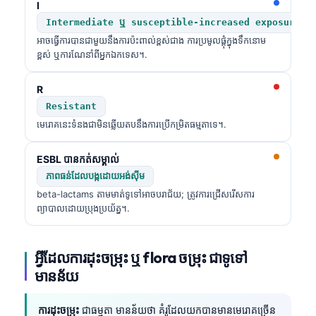
I
Intermediate ឬ susceptible-increased exposure
អាចធ្វើការបានជាមួយនឹងការប៉ះពាល់ខ្ពស់ជាង ការប្រមូលផ្តុំក្នុងទឹកនោម
ខ្ពស់ ឬការណែនាំពីអ្នកឯកទេស។.
R
Resistant
មេរោគនេះទំនងជាមិនឆ្លើយតបនឹងការប្រើកម្រិតធម្មតាទេ។.
ESBL បានកត់សម្គាល់
ភាពធន់ដែលបង្កដោយអង់ស៊ីម
beta-lactams តាមមាត់ទូទៅអាចបរាជ័យ; ត្រូវការជ្រើសរើសការ
ព្យាបាលដោយប្រុងប្រយ័ត្ន។.
អ្វីដែលការដុះចម្រុះ ឬ flora ចម្រុះ ជាទូទៅ
មានន័យ
ការដុះចម្រុះ
ជាធម្មតា មានន័យថា គំរូដែលយកបានមានមេរោគច្រើន