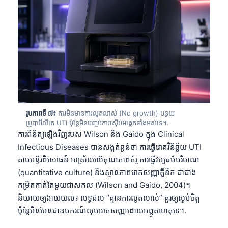
日本語
Eesti
Azərbaycan dili
Bosanski
Svenska
Српски језик
Íslenska
រូបភាពទី ៧៖
ការមិនមានការលូតលាស់ (No growth) បន្ថយ
Հայերեն
ប្រូបាប៊ីលីតេ UTI ប៉ុន្តែមិនបញ្ចប់ការស៊ើបអង្កេតទាំងអស់ទេ។.
ការពិនិត្យឡើងវិញរបស់ Wilson និង Gaido ក្នុង Clinical
Bahasa Indonesia
Infectious Diseases បានសង្កត់ធ្ងន់ថា ការធ្វើរោគវិនិច្ឆ័យ UTI
हिन्दी
តាមមន្ទីរពិសោធន៍ អាស្រ័យលើគុណភាពគំរូ ការធ្វើវប្បធម៌បរិមាណ
(quantitative culture) និងស្ថានភាពរោគសញ្ញាគ្លីនិក ជាជាង
Nederlands
កម្រិតកាត់តែមួយជាសកល (Wilson and Gaido, 2004)។
Dansk
និយាយឲ្យងាយយល់៖ លទ្ធផល “គ្មានការលូតលាស់” គួរឲ្យស្ងប់ចិត្ត
Български
ប៉ុន្តែមិនមែនជាឧបករណ៍លុបរោគសញ្ញាដោយអព្ភូតហេតុទេ។.
فارسی