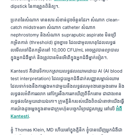
dipstick នៃការត្រួតពិនិត្យ។.
ប្រភពនៃសំណាក មានសារៈសំខាន់ដូចចំនួនដែរ។ សំណាក clean-
catch midstream សំណាក catheter សំណាក
nephrostomy និងសំណាក suprapubic aspirate មិនប្រើ
កម្រិតកាត់ (threshold) ដូចគ្នាទេ ដែលជាមូលហេតុដែលលទ្ធផ
លមើលទៅជិតកម្រិតនៅ 10,000 CFU/mL អាចត្រូវបានព្យាបាល
ក្នុងអ្នកជំងឺម្នាក់ និងត្រូវបានមិនអើពើក្នុងអ្នកជំងឺម្នាក់ទៀត។.
Kantesti គឺជាវេទិកាបកស្រាយលទ្ធផលឈាមដោយ AI (AI blood
test interpretation) ដែលជួយអ្នកជំងឺដាក់សញ្ញាសម្គាល់ឈាម
ដែលទាក់ទងនឹងការឆ្លងមកជាមួយនឹងលទ្ធផលមុខងារតម្រងនោម និង
លទ្ធផលអំពីការរលាក នៅក្បែរនឹងការរកឃើញពីទឹកនោម ជាជាងអាន
លទ្ធផលតែមួយដោយឯកោ។ ក្រុមគ្លីនិករបស់យើងពិពណ៌នាថាយើងធ្វើ
ការយ៉ាងដូចម្តេចក្នុងនាមជាក្រុមហ៊ុនបច្ចេកវិទ្យាវេជ្ជសាស្ត្រ នៅលើ
អំពី
Kantesti
.
ខ្ញុំ Thomas Klein, MD ហើយនៅក្នុងគ្លីនិក ខ្ញុំបានឃើញអ្នកជំងឺជា