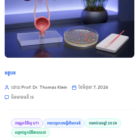
អត្ថបទ
ដោយ Prof. Dr. Thomas Klein
ខែ​មិថុនា 7, 2026
មិនមាន​មតិ​
ទេ
ការត្រួតពិនិត្យ UTI
ការបកស្រាយមន្ទីរពិសោធន៍
ការអាប់ដេតឆ្នាំ 2026
សម្រាប់អ្នកជំងឺងាយយល់