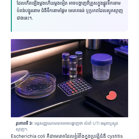
ដែលកើតឡើងម្តងហើយម្តងទៀត អាចបង្ហាញពីគ្រួសក្នុងផ្លូវទឹកនោម
បំពង់បង្ហូរនោម ជំងឺទឹកនោមផ្អែម មេរោគធន់ ឬប្រភពដែលស្មុគស្មាញ
ជាងនេះ។.
រូបភាពទី 3:
អត្តសញ្ញាណមេរោគអាចបង្ហាញថា លំនាំ UTI ធម្មតាឬស្មុគ
ស្មាញ។.
Escherichia coli គឺជាមេរោគដែលខ្ញុំរំពឹងក្នុងប្រវត្តិជំងឺ cystitis