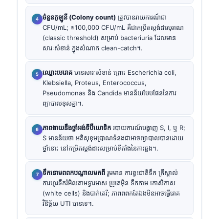
ចំនួនកូឡូនី (Colony count)
ត្រូវបានរាយការណ៍ជា
CFU/mL; ≥100,000 CFU/mL គឺជាកម្រិតស្តង់ដារបុរាណ
(classic threshold) សម្រាប់ bacteriuria ដែលមាន
សារៈសំខាន់ ក្នុងសំណាក clean-catch។.
ឈ្មោះមេរោគ
មានសារៈសំខាន់ ព្រោះ Escherichia coli,
Klebsiella, Proteus, Enterococcus,
Pseudomonas និង Candida មានន័យបែបផែននៃការ
ព្យាបាលខុសគ្នា។.
ភាពងាយនឹងថ្នាំអង់ទីប៊ីយោទិក
របាយការណ៍បង្ហាញ S, I, ឬ R;
S មានន័យថា អតិសុខុមប្រាណទំនងជាអាចព្យាបាលបានដោយ
ថ្នាំនោះ នៅកម្រិតស្តង់ដារសម្រាប់ទីតាំងនៃការឆ្លង។.
ទឹកនោមពពកបណ្តាលមកពី
រួមមាន ការខ្វះជាតិទឹក គ្រីស្តាល់
ការហូរទឹករំអិលតាមទ្វារមាស ប្រូតេអ៊ីន ទឹកកាម កោសិកាស
(white cells) និងបាក់តេរី; ភាពពពកតែឯងមិនអាចធ្វើរោគ
វិនិច្ឆ័យ UTI បានទេ។.