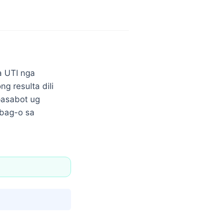
a UTI nga
 resulta dili
pasabot ug
bag-o sa