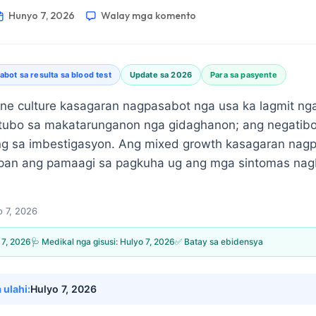
Hunyo 7, 2026
Walay mga komento
abot sa resulta sa blood test
Update sa 2026
Para sa pasyente
ine culture kasagaran nagpasabot nga usa ka lagmit ng
ubo sa makatarunganon nga gidaghanon; ang negatibong
 sa imbestigasyon. Ang mixed growth kasagaran nag
pan ang pamaagi sa pagkuha ug ang mga sintomas nag
 7, 2026
7, 2026
🩺 Medikal nga gisusi:
Hulyo 7, 2026
✅ Batay sa ebidensya
 ulahi:
Hulyo 7, 2026