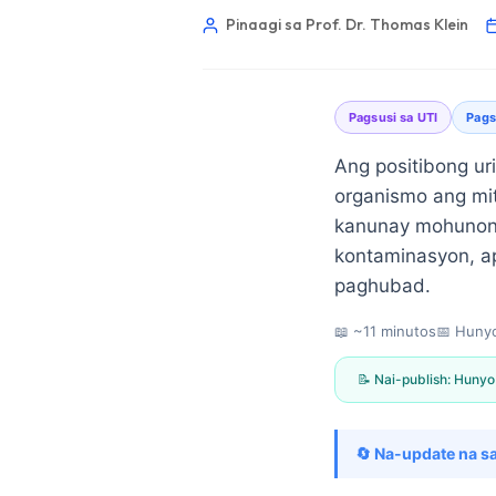
Pinaagi sa Prof. Dr. Thomas Klein
Pagsusi sa UTI
Pags
Ang positibong ur
organismo ang mit
kanunay mohunong
kontaminasyon, a
paghubad.
📖 ~11 minutos
📅
Hunyo
📝 Nai-publish:
Hunyo 
Norsk bokmål
🔄 Na-update na sa
Ślōnskŏ gŏdka