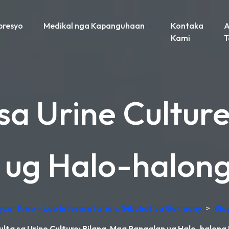
presyo
Medikal nga Kapanguhaan
Kontaka
A
Kami
sa Urine Culture
 ug Halo-halon
lyzer Free – Lab Interpretation, Gibuhat sa Germany
>
Blo
lta sa Urine Culture: Bilang, Mga Pangalan ug Halo-halon