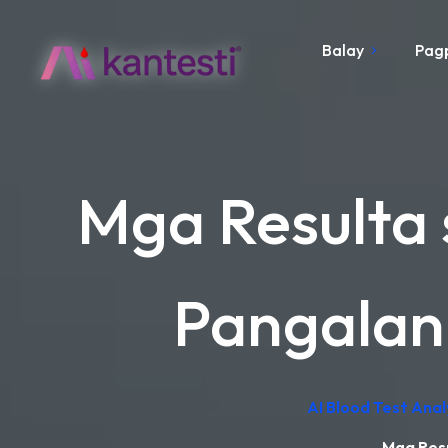
Balay
Pag
Mga Resulta 
Pangalan
AI Blood Test Ana
Mga Resu