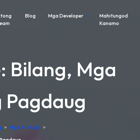
tong
Blog
Mga Developer
Mahitungod
Team
Kanamo
: Bilang, Mga
g Pagdaug
g
>
Mga Artikulo
>
g Pagdaug