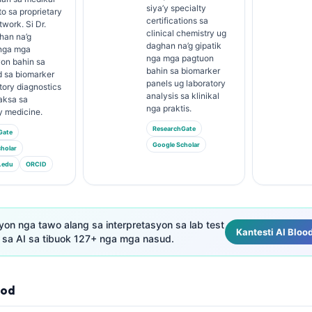
siya’y specialty
o sa proprietary
certifications sa
twork. Si Dr.
clinical chemistry ug
han na’g
daghan na’g gipatik
nga mga
nga mga pagtuon
yon bahin sa
bahin sa biomarker
 sa biomarker
panels ug laboratory
tory diagnostics
analysis sa klinikal
aksa sa
nga praktis.
y medicine.
ResearchGate
Gate
Google Scholar
holar
.edu
ORCID
lyon nga tawo alang sa interpretasyon sa lab test
Kantesti AI Bloo
sa AI sa tibuok 127+ nga mga nasud.
lod