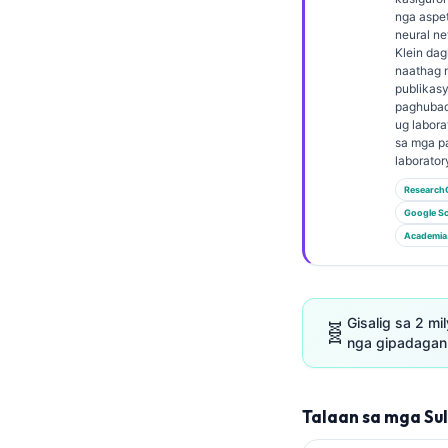
Euskara
nga aspet
Македонски јазик
neural ne
Klein dag
Latviešu valoda
naathag 
publikas
Galego
paghubad
ug labora
অসমীয়া
sa mga p
laborator
සිංහල
Research
سنڌي
Google Sc
پښتو
Academia
Slovenčina
Gisalig sa 2 mi
🧬
Hrvatski
nga gipadagan 
Suomi
Қазақ тілі
Talaan sa mga Su
Català