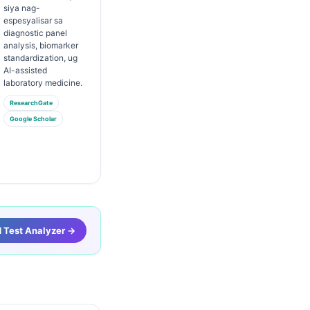
siya nag-
espesyalisar sa
diagnostic panel
analysis, biomarker
standardization, ug
AI-assisted
laboratory medicine.
ResearchGate
Google Scholar
d Test Analyzer →