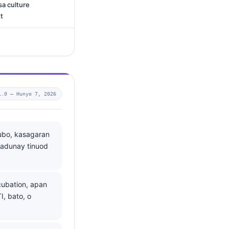
sa culture
t
1.0 —
Hunyo 7, 2026
ubo, kasagaran
adunay tinuod
ubation, apan
I, bato, o