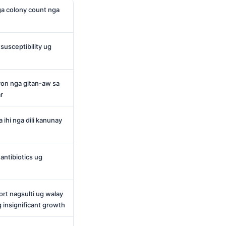
a colony count nga
susceptibility ug
yon nga gitan-aw sa
r
ihi nga dili kanunay
ntibiotics ug
rt nagsulti ug walay
g insignificant growth