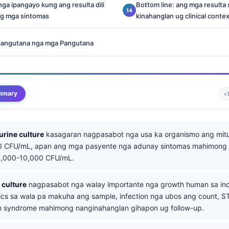
a ipangayo kung ang resulta dili
Bottom line: ang mga resulta 
g mga sintomas
kinahanglan ug clinical contex
pangutana nga mga Pangutana
mmary
v
urine culture
kasagaran nagpasabot nga usa ka organismo ang mit
0 CFU/mL, apan ang mga pasyente nga adunay sintomas mahimong 
1,000-10,000 CFU/mL.
 culture
nagpasabot nga walay importante nga growth human sa inc
tics sa wala pa makuha ang sample, infection nga ubos ang count, ST
n syndrome mahimong nanginahanglan gihapon ug follow-up.