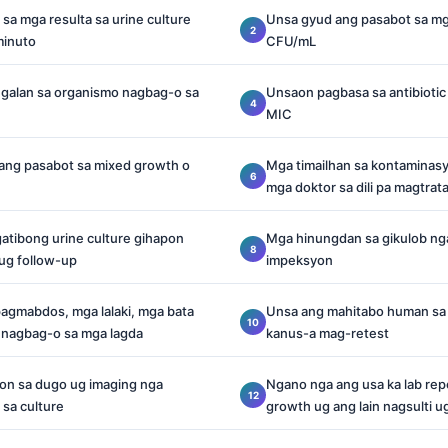
a mga resulta sa urine culture
Unsa gyud ang pasabot sa mg
minuto
CFU/mL
galan sa organismo nagbag-o sa
Unsaon pagbasa sa antibiotic 
MIC
ang pasabot sa mixed growth o
Mga timailhan sa kontaminas
mga doktor sa dili pa magtrata
atibong urine culture gihapon
Mga hinungdan sa gikulob nga 
ug follow-up
impeksyon
agmabdos, mga lalaki, mga bata
Unsa ang mahitabo human sa a
 nagbag-o sa mga lagda
kanus-a mag-retest
n sa dugo ug imaging nga
Ngano nga ang usa ka lab repo
sa culture
growth ug ang lain nagsulti u