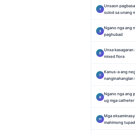
O‘zbekcha
Unsaon pagbasa s
sulod sa unang 
Українська
አማርኛ
Ngano nga ang n
Kiswahili
paghubad
ភាសាខ្មែរ
Unsa kasagaran 
ဗမာစာ
mixed flora
ไทย
Kanus-a ang neg
Tagalog
nanginahanglan 
Tiếng Việt
Ngano nga ang p
Bahasa Melayu
ug mga catheter
മലയാളം
ಕನ್ನಡ
Mga eksaminasyo
mahimong tupad 
ગુજરાતી
தமிழ்