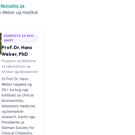
a
Konseho sa
ns Weber ug medikal
EKSPERTO SA PAG-
AMOT
Prof. Dr. Hans
Weber, PhD
Propesor sa Medisina
sa Laboratoryo ug
Klinikal nga Biokemistri
Si Prof. Dr. Hans
Weber nagdala og
30+ ka tuig nga
kahibalo sa clinical
biochemistry,
laboratory medicine,
ug biomarker
research. Kanhi nga
Presidente sa
German Society for
Clinical Chemistry,