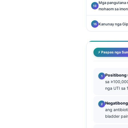
Mga pangutana ng
తెలుగు
mohaom sa imon
मराठी
Kanunay nga Gi
اردو
বাংলা
Shqip
⚡ Paspas nga Su
Magyar
Slovenščina
한국어
Positibong 
sa ≥100,00
Polski
nga UTI sa 
Lietuvių kalba
Русский
Negatibong
ang antibio
ქართული
bladder pai
Čeština