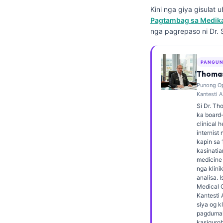
Kini nga giya gisulat
Frysk
Pagtambag sa Medikal
Esperanto
nga pagrepaso ni Dr. 
Беларуская мова
Татар теле
PANGUN
Thomas
Кыргызча
Punong Op
ئۇيغۇرچە
Kantesti A
Si Dr. Th
Basa Jawa
ka board-
clinical 
ພາສາລາວ
internist
Монгол
kapin sa 
kasinatia
Afrikaans
medicine 
nga klini
العربية المغربية
analisa. I
Medical O
Occitan
Kantesti 
siya og k
Gàidhlig
pagdumal
kasiguro