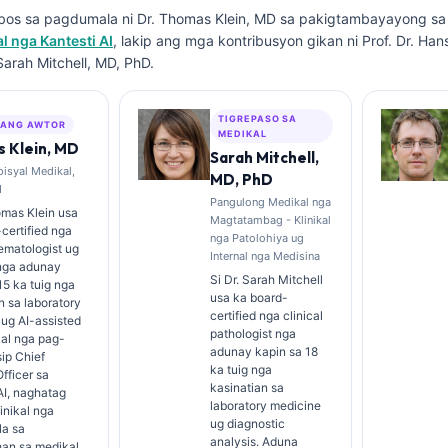
 ubos sa pagdumala ni
Dr. Thomas Klein, MD
sa pakigtambayayong s
 nga Kantesti AI
, lakip ang mga kontribusyon gikan ni Prof. Dr. Ha
Sarah Mitchell, MD, PhD.
TIGREPASO SA
ANG AWTOR
MEDIKAL
 Klein, MD
Sarah Mitchell,
isyal Medikal,
MD, PhD
I
Pangulong Medikal nga
omas Klein usa
Magtatambag - Klinikal
certified nga
nga Patolohiya ug
hematologist ug
Internal nga Medisina
 nga adunay
Si Dr. Sarah Mitchell
15 ka tuig nga
usa ka board-
n sa laboratory
certified nga clinical
ug AI-assisted
pathologist nga
kal nga pag-
adunay kapin sa 18
sip Chief
ka tuig nga
fficer sa
kasinatian sa
AI, naghatag
laboratory medicine
linikal nga
ug diagnostic
a sa
analysis. Aduna
han sa medikal