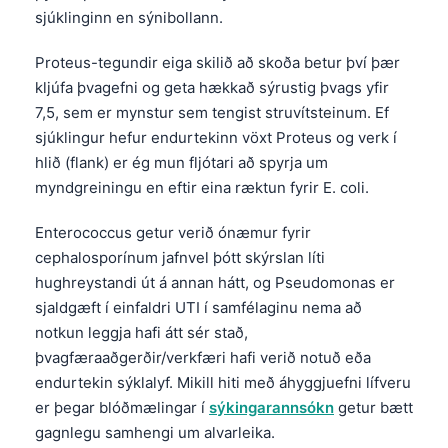
sjúklinginn en sýnibollann.
Proteus-tegundir eiga skilið að skoða betur því þær
kljúfa þvagefni og geta hækkað sýrustig þvags yfir
7,5, sem er mynstur sem tengist struvítsteinum. Ef
sjúklingur hefur endurtekinn vöxt Proteus og verk í
hlið (flank) er ég mun fljótari að spyrja um
myndgreiningu en eftir eina ræktun fyrir E. coli.
Enterococcus getur verið ónæmur fyrir
cephalosporínum jafnvel þótt skýrslan líti
hughreystandi út á annan hátt, og Pseudomonas er
sjaldgæft í einfaldri UTI í samfélaginu nema að
notkun leggja hafi átt sér stað,
þvagfæraaðgerðir/verkfæri hafi verið notuð eða
endurtekin sýklalyf. Mikill hiti með áhyggjuefni lífveru
er þegar blóðmælingar í
sýkingarannsókn
getur bætt
gagnlegu samhengi um alvarleika.