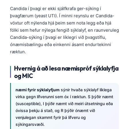
Candida í þvagi er ekki sjálfkrafa ger-sýking í
þvagfærum (yeast UTI). Í minni reynslu er Candida-
vöxtur oft nýlenda hjá þeim sem nota legg eða hjá
fólki sem hefur nýlega fengið sýklalyf, en raunveruleg
Candida-sýking í þvagi er líklegri við þvagstíflu,
ónæmisbælingu eða einkenni ásamt endurtekinni
ræktun.
Hvernig á að lesa næmispróf sýklalyfja
og MIC
næmi fyrir sýklalyfjum
sýnir hvaða sýklalyf líklega
virka gegn lífverunni sem óx í ræktun. S þýðir næmt
(susceptible), I þýðir næmt við meiri útsetningu eða
óvissa þekju á stað, og R þýðir ónæmt við
venjulegan skammt fyrir þá lífveru og
sýkingarsvæði.