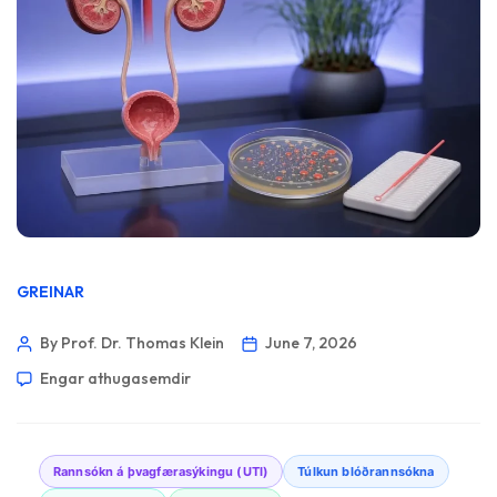
GREINAR
By Prof. Dr. Thomas Klein
June 7, 2026
Engar athugasemdir
Rannsókn á þvagfærasýkingu (UTI)
Túlkun blóðrannsókna