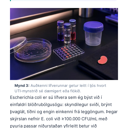
Mynd 3:
Auðkenni lífverunnar getur leitt í ljós hvort
UTI-mynstrið sé dæmigert eða flókið.
Escherichia coli er sú lífvera sem ég býst við í
einfaldri blöðrubólgusögu: skyndilegur sviði, brýnt
þvaglát, tíðni og engin einkenni frá leggöngum. Þegar
skýrslan nefnir E. coli við ≥100.000 CFU/mL með
pyuria passar niðurstaðan yfirleitt betur við