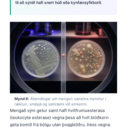
til að sýnið hafi snert húð eða kynfærayfirborð.
Català
O‘zbekcha
Українська
አማርኛ
Kiswahili
ភាសាខ្មែរ
ဗမာစာ
ไทย
Tagalog
Tiếng Việt
Bahasa Melayu
Mynd 6:
Ábendingar um mengun sameina mynstur í
ræktun, smásjá og samræmi við einkenni.
മലയാളം
Mengað sýni getur samt haft hvítfrumuesterasa
ಕನ್ನಡ
(leukocyte esterase) vegna þess að hvít blóðkorn
geta komið frá bólgu utan þvagblöðru. Þess vegna
ગુજરાતી