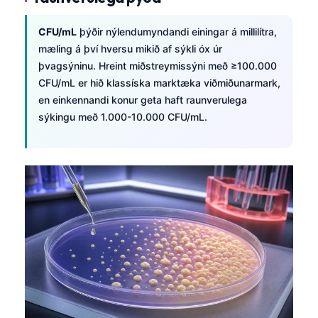
CFU/mL
þýðir nýlendumyndandi einingar á millilítra,
mæling á því hversu mikið af sýkli óx úr
þvagsýninu. Hreint miðstreymissýni með ≥100.000
CFU/mL er hið klassíska marktæka viðmiðunarmark,
en einkennandi konur geta haft raunverulega
sýkingu með 1.000-10.000 CFU/mL.