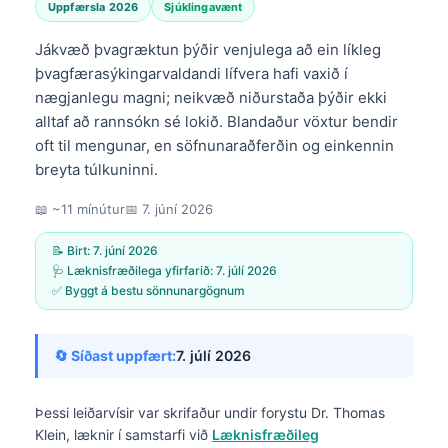
Uppfærsla 2026
Sjúklingavænt
Jákvæð þvagræktun þýðir venjulega að ein líkleg
þvagfærasýkingarvaldandi lífvera hafi vaxið í
nægjanlegu magni; neikvæð niðurstaða þýðir ekki
alltaf að rannsókn sé lokið. Blandaður vöxtur bendir
oft til mengunar, en söfnunaraðferðin og einkennin
breyta túlkuninni.
📖 ~11 mínútur
📅
7. júní 2026
📝 Birt:
7. júní 2026
🩺 Læknisfræðilega yfirfarið:
7. júlí 2026
✅ Byggt á bestu sönnunargögnum
🔄 Síðast uppfært:
7. júlí 2026
Þessi leiðarvísir var skrifaður undir forystu
Dr. Thomas
Klein, læknir
í samstarfi við
Læknisfræðileg