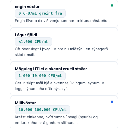
engin vöxtur
0 CFU/mL greint frá
Engin lífvera óx við venjubundnar ræktunaraðstæður.
Lágur fjöldi
<1.000 CFU/mL
Oft óverulegt í þvagi úr hreinu miðsýni, en sýnagerð
skiptir máli.
Möguleg UTI ef einkenni eru til staðar
1.000–10.000 CFU/mL
Getur skipt máli hjá einkennasjúklingum, sýnum úr
leggssýnum eða eftir sýklalyf.
Millivöxtur
10.000–100.000 CFU/mL
Krefst einkenna, hvítfrumna í þvagi (pyuria) og
endurskoðunar á gæðum söfnunar.