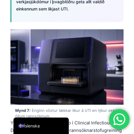
verkjasjúkdómur í þvagblöðru geta allt valdið
简体中文
einkennum sem líkjast UTI.
Română
Türkçe
Ελληνικά
Português
Español
Italiano
עִבְרִית
Français
العربية
Deutsch
Mynd 7:
Enginn vöxtur lækkar líkur á UTI en lýkur ekki
English
öllum rannsóknum.
Yfirlitsgrein Wilson og Gaido í Clinical Infectious
Íslenska
Diseases lagði áherslu á að rannsóknarstofugreining