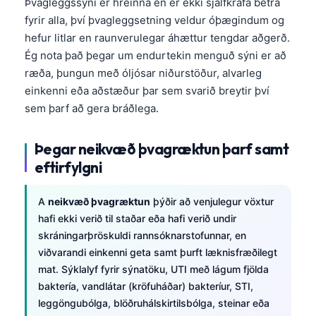
Þvagleggssýni er hreinna en er ekki sjálfkrafa betra
Čeština
fyrir alla, því þvagleggsetning veldur óþægindum og
日本語
hefur litlar en raunverulegar áhættur tengdar aðgerð.
Eesti
Ég nota það þegar um endurtekin menguð sýni er að
ræða, þungun með óljósar niðurstöður, alvarleg
Azərbaycan dili
einkenni eða aðstæður þar sem svarið breytir því
Bosanski
sem þarf að gera bráðlega.
Svenska
Þegar neikvæð þvagræktun þarf samt
Српски језик
eftirfylgni
Հայերեն
Bahasa Indonesia
A
neikvæð þvagræktun
þýðir að venjulegur vöxtur
हिन्दी
hafi ekki verið til staðar eða hafi verið undir
skráningarþröskuldi rannsóknarstofunnar, en
Nederlands
viðvarandi einkenni geta samt þurft læknisfræðilegt
Dansk
mat. Sýklalyf fyrir sýnatöku, UTI með lágum fjölda
baktería, vandlátar (kröfuháðar) bakteríur, STI,
Български
leggöngubólga, blöðruhálskirtilsbólga, steinar eða
فارسی