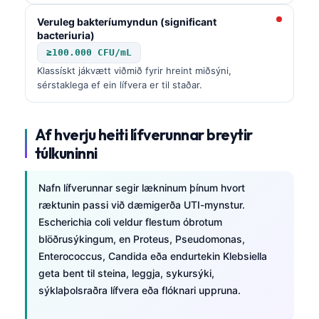
Veruleg bakteríumyndun (significant
bacteriuria)
≥100.000 CFU/mL
Klassískt jákvætt viðmið fyrir hreint miðsýni,
sérstaklega ef ein lífvera er til staðar.
Af hverju heiti lífverunnar breytir
túlkuninni
Nafn lífverunnar segir lækninum þínum hvort
ræktunin passi við dæmigerða UTI-mynstur.
Escherichia coli veldur flestum óbrotum
blöðrusýkingum, en Proteus, Pseudomonas,
Enterococcus, Candida eða endurtekin Klebsiella
geta bent til steina, leggja, sykursýki,
sýklaþolsraðra lífvera eða flóknari uppruna.