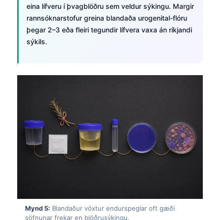
eina lífveru í þvagblöðru sem veldur sýkingu. Margir
rannsóknarstofur greina blandaða urogenital-flóru
þegar 2–3 eða fleiri tegundir lífvera vaxa án ríkjandi
sýkils.
Norsk bokmål
Mynd 5:
Blandaður vöxtur endurspeglar oft gæði
Ślōnskŏ gŏdka
söfnunar frekar en blöðrusýkingu.