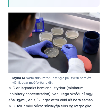
Mynd 4:
Næmisniðurstöður tengja þá lífveru sem óx
við líklegar meðferðarleiðir.
MIC er lágmarks hamlandi styrkur (minimum
inhibitory concentration), venjulega skráður í mg/L
eða µg/mL, en sjúklingar ættu ekki að bera saman
MIC-tölur milli ólíkra sýklalyfja eins og lægra gildi