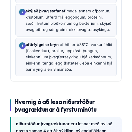
skýjað þvag stafar af
meðal annars ofþornun,
kristöllum, útferð frá leggöngum, próteini,
sæði, hvítum blóðkornum og bakteríum; skýjað
þvag eitt og sér greinir ekki þvagfærasýkingu.
eftirfylgni er brýn
ef hiti er ≥38°C, verkur í hlið
(flankverkur), hrollur, uppköst, þungun,
einkenni um þvagfærasýkingu hjá karlmönnum,
einkenni tengd legg (kateter), eða einkenni hjá
barni yngra en 3 mánaða.
Hvernig á að lesa niðurstöður
þvagræktunar á fyrstu mínútu
niðurstöður þvagræktunar
eru lesnar með því að
passa saman 4 atriði: sýkilinn, nýlendufjöldann,