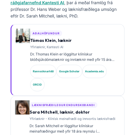
ráðgjafarnefnd Kantesti AI
, þar á meðal framlög frá
prófessor Dr. Hans Weber og læknisfræðilega umsögn
eftir Dr. Sarah Mitchell, lækni, PhD.
AÐALHÖFUNDUR
Tómas Klein, læknir
Yfirlæknir, Kantesti AI
Dr. Thomas Klein er löggiltur klínískur
blóðsjúkdómalæknir og innlæknir með yfir 15 ára
reynslu í rannsóknarstofulækningum og greiningu
með aðstoð gervigreindar. Sem læknisforstjóri hjá
Rannsóknarhlið
Google Scholar
Academia.edu
Kantesti AI veitir hann klínískt eftirlit með
læknisfræðilegum nákvæmni sérhannaðs
ORCID
taugakerfis. Dr. Klein hefur birt mikið um túlkun
lífmerkja og rannsóknarstofugreiningar á sviði
rannsóknarstofulækninga.
LÆKNISFRÆÐILEGUR ENDURSKOÐANDI
Sara Mitchell, læknir, doktor
Yfirlæknir - Klínísk meinafræði og innvortis læknisfræði
Dr. Sarah Mitchell er löggiltur klínískur
meinafræðingur með yfir 18 ára reynslu í