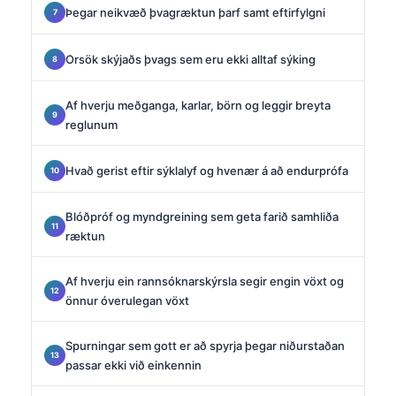
Þegar neikvæð þvagræktun þarf samt eftirfylgni
Orsök skýjaðs þvags sem eru ekki alltaf sýking
Af hverju meðganga, karlar, börn og leggir breyta
reglunum
Hvað gerist eftir sýklalyf og hvenær á að endurprófa
Blóðpróf og myndgreining sem geta farið samhliða
ræktun
Af hverju ein rannsóknarskýrsla segir engin vöxt og
önnur óverulegan vöxt
Spurningar sem gott er að spyrja þegar niðurstaðan
passar ekki við einkennin