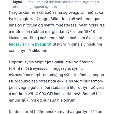
Mynd 1:
Ræktunarskýrslur hafa aðeins merkingu þegar
einkenni og tegund sýnis eru með.
Þvagræktun er ekki það sama og þvagpróf með stiku
fyrir þvagfærasýkingu. Stikur leita að vísbendingum
eins og nítrítum og hvítfrumuesterasa innan nokkurra
mínútna, en ræktun margfaldar sýkla í um 18-48
klukkustundir og auðkennir síðan það sem óx; okkar
leiðarvísir um þvagpróf
útskýrir hliðina á vinnslunni
sem snýr að stikunni.
Uppruni sýnis skiptir jafn miklu máli og fjöldinn.
Hreint miðstreymissýni, leggssýni, sýni úr
nýrnastóma (nephrostomy) og sýni úr ofanbastsogun
(suprapubic aspirate) nota ekki eins viðmiðunarmörk,
þess vegna getur niðurstaða sem lítur út fyrir að vera
á mörkum við 10.000 CFU/mL verið meðhöndluð hjá
einum sjúklingi og hunsuð hjá öðrum.
Kantesti er AI blóðrannsóknarvettvangur fyrir túlkun