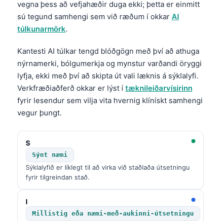
vegna þess að vefjahæðir duga ekki; þetta er einmitt
sú tegund samhengi sem við ræðum í okkar
AI
túlkunarmörk
.
Kantesti AI túlkar tengd blóðgögn með því að athuga
nýrnamerki, bólgumerkja og mynstur varðandi öryggi
lyfja, ekki með því að skipta út vali læknis á sýklalyfi.
Verkfræðiaðferð okkar er lýst í
tæknileiðarvísirinn
fyrir lesendur sem vilja vita hvernig klínískt samhengi
vegur þungt.
S
Sýnt næmi
Sýklalyfið er líklegt til að virka við staðlaða útsetningu
fyrir tilgreindan stað.
I
Millistig eða næmi-með-aukinni-útsetningu