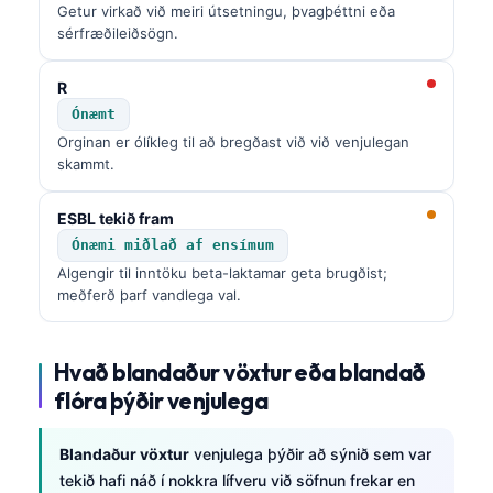
Getur virkað við meiri útsetningu, þvagþéttni eða
sérfræðileiðsögn.
R
Ónæmt
Orginan er ólíkleg til að bregðast við við venjulegan
skammt.
ESBL tekið fram
Ónæmi miðlað af ensímum
Algengir til inntöku beta-laktamar geta brugðist;
meðferð þarf vandlega val.
Hvað blandaður vöxtur eða blandað
flóra þýðir venjulega
Blandaður vöxtur
venjulega þýðir að sýnið sem var
tekið hafi náð í nokkra lífveru við söfnun frekar en