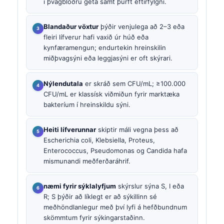
í þvagblöðru geta samt þurft eftirfylgni.
Blandaður vöxtur
þýðir venjulega að 2–3 eða
fleiri lífverur hafi vaxið úr húð eða
kynfæramengun; endurtekin hreinskilin
miðþvagsýni eða leggjasýni er oft skýrari.
Nýlendutala
er skráð sem CFU/mL; ≥100.000
CFU/mL er klassísk viðmiðun fyrir marktæka
bakteríum í hreinskildu sýni.
Heiti lífverunnar
skiptir máli vegna þess að
Escherichia coli, Klebsiella, Proteus,
Enterococcus, Pseudomonas og Candida hafa
mismunandi meðferðaráhrif.
næmi fyrir sýklalyfjum
skýrslur sýna S, I eða
R; S þýðir að líklegt er að sýkillinn sé
meðhöndlanlegur með því lyfi á hefðbundnum
skömmtum fyrir sýkingarstaðinn.