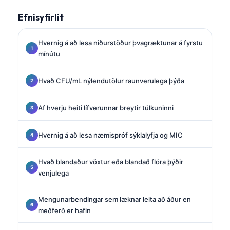
Efnisyfirlit
Hvernig á að lesa niðurstöður þvagræktunar á fyrstu
mínútu
Hvað CFU/mL nýlendutölur raunverulega þýða
Af hverju heiti lífverunnar breytir túlkuninni
Hvernig á að lesa næmispróf sýklalyfja og MIC
Hvað blandaður vöxtur eða blandað flóra þýðir
venjulega
Mengunarbendingar sem læknar leita að áður en
meðferð er hafin