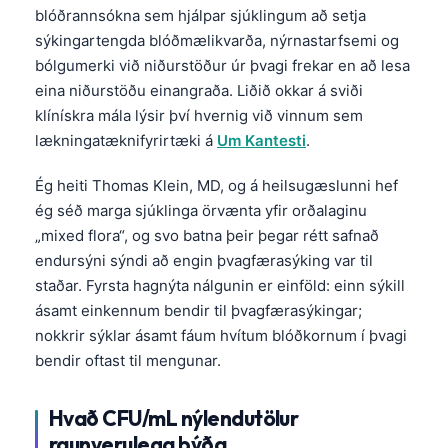
blóðrannsókna sem hjálpar sjúklingum að setja
sýkingartengda blóðmælikvarða, nýrnastarfsemi og
bólgumerki við niðurstöður úr þvagi frekar en að lesa
eina niðurstöðu einangraða. Liðið okkar á sviði
klínískra mála lýsir því hvernig við vinnum sem
lækningatæknifyrirtæki á
Um Kantesti
.
Ég heiti Thomas Klein, MD, og á heilsugæslunni hef
ég séð marga sjúklinga örvænta yfir orðalaginu
„mixed flora“, og svo batna þeir þegar rétt safnað
endursýni sýndi að engin þvagfærasýking var til
staðar. Fyrsta hagnýta nálgunin er einföld: einn sýkill
ásamt einkennum bendir til þvagfærasýkingar;
nokkrir sýklar ásamt fáum hvítum blóðkornum í þvagi
bendir oftast til mengunar.
Hvað CFU/mL nýlendutölur
raunverulega þýða