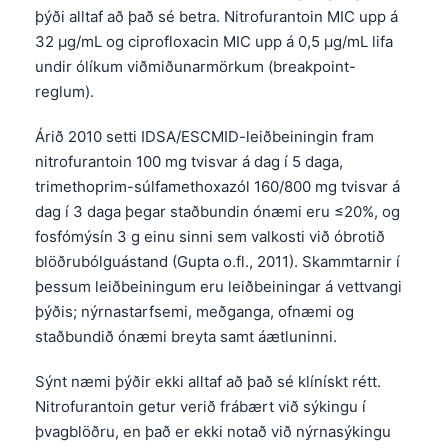
þýði alltaf að það sé betra. Nitrofurantoin MIC upp á
32 µg/mL og ciprofloxacin MIC upp á 0,5 µg/mL lifa
undir ólíkum viðmiðunarmörkum (breakpoint-
reglum).
Árið 2010 setti IDSA/ESCMID-leiðbeiningin fram
nitrofurantoin 100 mg tvisvar á dag í 5 daga,
trimethoprim-súlfamethoxazól 160/800 mg tvisvar á
dag í 3 daga þegar staðbundin ónæmi eru ≤20%, og
fosfómýsín 3 g einu sinni sem valkosti við óbrotið
blöðrubólguástand (Gupta o.fl., 2011). Skammtarnir í
þessum leiðbeiningum eru leiðbeiningar á vettvangi
þýðis; nýrnastarfsemi, meðganga, ofnæmi og
staðbundið ónæmi breyta samt áætluninni.
Sýnt næmi þýðir ekki alltaf að það sé klínískt rétt.
Nitrofurantoin getur verið frábært við sýkingu í
þvagblöðru, en það er ekki notað við nýrnasýkingu