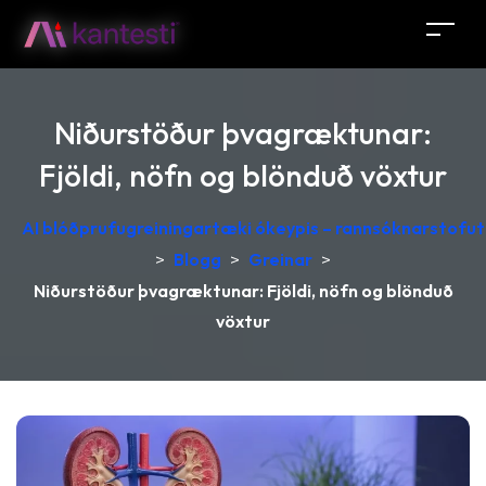
Niðurstöður þvagræktunar:
Fjöldi, nöfn og blönduð vöxtur
AI blóðprufugreiningartæki ókeypis – rannsóknarstofutú
>
Blogg
>
Greinar
>
Niðurstöður þvagræktunar: Fjöldi, nöfn og blönduð
vöxtur