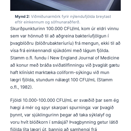
Mynd 2:
Viðmiðunarmörk fyrir nýlendufjölda breytast
eftir einkennum og söfnunaraðferð.
Skurðpunkturinn 100.000 CFU/mL kom úr eldri vinnu
sem var hönnuð til að aðgreina bakteríufjölgun í
þvagblöðru (blöðrubakteríuríu) frá mengun, ekki til að
vísa frá einkennandi sjúkdómi með lágum fjölda.
Stamm o.fl. fundu í New England Journal of Medicine
að konur með bráða sviðatilfinningu við þvaglát gætu
haft klínískt marktæka coliform-sýkingu við mun
lægri fjölda, stundum nálægt 100 CFU/mL (Stamm
o.fl., 1982).
Fjöldi 10.000-100.000 CFU/mL er svæðið þar sem ég
hægi á mér og spyr skarpari spurninga: var þvagið
þynnt, var sjúklingurinn þegar að taka sýklalyf og
voru hvít blóðkorn í smásjá? Þvagþynning getur látið
fjölda líta lægri út, þannig að samhengi frá