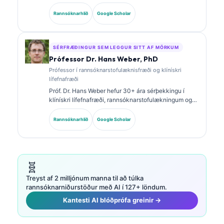
rannsóknarstofulækningum og greiningargreiningu.
Hún er með sérsviðsvottanir í klínískri efnafræði og
Rannsóknarhlið
Google Scholar
hefur birt mikið um lífmerkjasnið og
rannsóknarstofugreiningu í klínískri framkvæmd.
SÉRFRÆÐINGUR SEM LEGGUR SITT AF MÖRKUM
Prófessor Dr. Hans Weber, PhD
Prófessor í rannsóknarstofulæknisfræði og klínískri
lífefnafræði
Próf. Dr. Hans Weber hefur 30+ ára sérþekkingu í
klínískri lífefnafræði, rannsóknarstofulækningum og
rannsóknum á lífmerkjum. Fyrrverandi forseti þýska
félagsins um klíníska efnafræði, hann sérhæfir sig í
Rannsóknarhlið
Google Scholar
greiningu á greiningarsniðum, staðlaðri notkun
lífmerkja og rannsóknarstofulækningum með aðstoð
gervigreindar.
🧬
Treyst af 2 milljónum manna til að túlka
rannsóknarniðurstöður með AI í 127+ löndum.
Kantesti AI blóðprófa greinir →