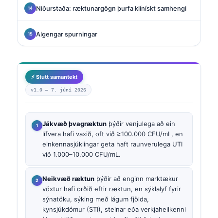
Niðurstaða: ræktunargögn þurfa klínískt samhengi
Algengar spurningar
⚡ Stutt samantekt
v1.0 —
7. júní 2026
Jákvæð þvagræktun
þýðir venjulega að ein
lífvera hafi vaxið, oft við ≥100.000 CFU/mL, en
einkennasjúklingar geta haft raunverulega UTI
við 1.000–10.000 CFU/mL.
Neikvæð ræktun
þýðir að enginn marktækur
vöxtur hafi orðið eftir ræktun, en sýklalyf fyrir
sýnatöku, sýking með lágum fjölda,
kynsjúkdómur (STI), steinar eða verkjaheilkenni