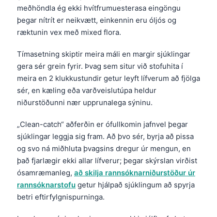
meðhöndla ég ekki hvítfrumuesterasa eingöngu
தமிழ்
þegar nítrít er neikvætt, einkennin eru óljós og
తెలుగు
ræktunin vex með mixed flora.
मराठी
Tímasetning skiptir meira máli en margir sjúklingar
اردو
gera sér grein fyrir. Þvag sem situr við stofuhita í
meira en 2 klukkustundir getur leyft lífverum að fjölga
বাংলা
sér, en kæling eða varðveislutúpa heldur
Shqip
niðurstöðunni nær upprunalega sýninu.
Magyar
„Clean-catch“ aðferðin er ófullkomin jafnvel þegar
Slovenščina
sjúklingar leggja sig fram. Að þvo sér, byrja að pissa
한국어
og svo ná miðhluta þvagsins dregur úr mengun, en
Polski
það fjarlægir ekki allar lífverur; þegar skýrslan virðist
ósamræmanleg,
að skilja rannsóknarniðurstöður úr
Lietuvių kalba
rannsóknarstofu
getur hjálpað sjúklingum að spyrja
Русский
betri eftirfylgnispurninga.
ქართული