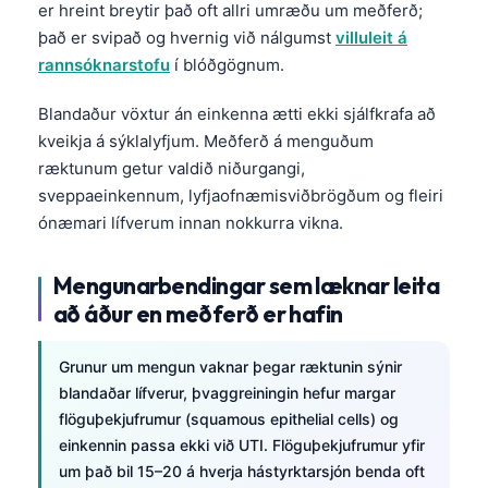
Gàidhlig
er hreint breytir það oft allri umræðu um meðferð;
það er svipað og hvernig við nálgumst
villuleit á
Euskara
rannsóknarstofu
í blóðgögnum.
Македонски јазик
Latviešu valoda
Blandaður vöxtur án einkenna ætti ekki sjálfkrafa að
kveikja á sýklalyfjum. Meðferð á menguðum
Galego
ræktunum getur valdið niðurgangi,
অসমীয়া
sveppaeinkennum, lyfjaofnæmisviðbrögðum og fleiri
සිංහල
ónæmari lífverum innan nokkurra vikna.
سنڌي
Mengunarbendingar sem læknar leita
پښتو
að áður en meðferð er hafin
Slovenčina
Grunur um mengun vaknar þegar ræktunin sýnir
blandaðar lífverur, þvaggreiningin hefur margar
Hrvatski
flöguþekjufrumur (squamous epithelial cells) og
Suomi
einkennin passa ekki við UTI. Flöguþekjufrumur yfir
Қазақ тілі
um það bil 15–20 á hverja hástyrktarsjón benda oft