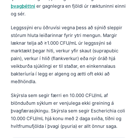
þvagþéttni
er gagnlegra en fjöldi úr ræktuninni einni
og sér.
Leggssýni eru öðruvísi vegna þess að sýnið sleppir
stórum hluta leiðarinnar fyrir ytri mengun. Margir
læknar telja að ≥1.000 CFU/mL úr leggssýni sé
marktækt þegar hiti, verkur yfir skaut (suprapubic
pain), verkur í hlið (flankverkur) eða nýr óráð hjá
veikburða sjúklingi er til staðar, en einkennalaus
bakteríuría í legg er algeng og ætti oft ekki að
meðhöndla.
Skýrsla sem segir færri en 10.000 CFU/mL af
blönduðum sýklum er venjulega ekki greining á
þvagfærasýkingu. Skýrsla sem segir Escherichia coli
10.000 CFU/mL hjá konu með 2 daga sviða, tíðni og
hvítfrumufjölda í þvagi (pyuria) er allt önnur saga.