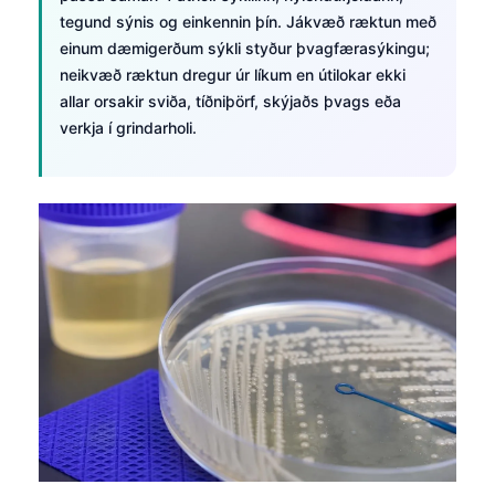
tegund sýnis og einkennin þín. Jákvæð ræktun með
einum dæmigerðum sýkli styður þvagfærasýkingu;
neikvæð ræktun dregur úr líkum en útilokar ekki
allar orsakir sviða, tíðniþörf, skýjaðs þvags eða
verkja í grindarholi.