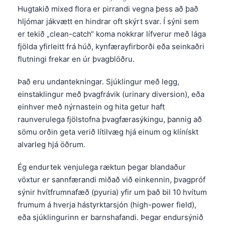
Hugtakið mixed flora er pirrandi vegna þess að það
Frysk
hljómar jákvætt en hindrar oft skýrt svar. Í sýni sem
Esperanto
er tekið „clean-catch“ koma nokkrar lífverur með lága
Беларуская мова
fjölda yfirleitt frá húð, kynfærayfirborði eða seinkaðri
flutningi frekar en úr þvagblöðru.
Татар теле
Кыргызча
Það eru undantekningar. Sjúklingur með legg,
ئۇيغۇرچە
einstaklingur með þvagfrávik (urinary diversion), eða
einhver með nýrnastein og hita getur haft
Cebuano
raunverulega fjölstofna þvagfærasýkingu, þannig að
Basa Jawa
sömu orðin geta verið lítilvæg hjá einum og klínískt
ພາສາລາວ
alvarleg hjá öðrum.
Монгол
Ég endurtek venjulega ræktun þegar blandaður
Afrikaans
vöxtur er sannfærandi miðað við einkennin, þvagpróf
sýnir hvítfrumnafæð (pyuria) yfir um það bil 10 hvítum
العربية المغربية
frumum á hverja hástyrktarsjón (high-power field),
Occitan
eða sjúklingurinn er barnshafandi. Þegar endursýnið