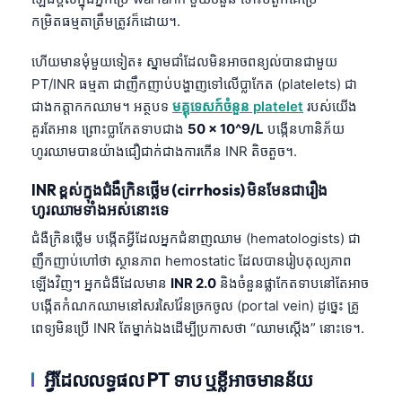
កម្រិតធម្មតាត្រឹមត្រូវក៏ដោយ។.
ហើយមានមុំមួយទៀត៖ ស្នាមជាំដែលមិនអាចពន្យល់បានជាមួយ
PT/INR ធម្មតា ជាញឹកញាប់បង្ហាញទៅលើប្លាកែត (platelets) ជា
ជាងកត្តាកកឈាម។ អត្ថបទ
មគ្គុទេសក៍ចំនួន platelet
របស់យើង
គួរតែអាន ព្រោះប្លាកែតទាបជាង
50 × 10^9/L
បង្កើនហានិភ័យ
ហូរឈាមបានយ៉ាងជឿជាក់ជាងការកើន INR តិចតួច។.
INR ខ្ពស់ក្នុងជំងឺក្រិនថ្លើម (cirrhosis) មិនមែនជារឿង
ហូរឈាមទាំងអស់នោះទេ
ជំងឺក្រិនថ្លើម បង្កើតអ្វីដែលអ្នកជំនាញឈាម (hematologists) ជា
ញឹកញាប់ហៅថា ស្ថានភាព hemostatic ដែលបានរៀបតុល្យភាព
ឡើងវិញ។ អ្នកជំងឺដែលមាន
INR 2.0
និងចំនួនផ្លាកែតទាបនៅតែអាច
បង្កើតកំណកឈាមនៅសរសៃវ៉ែនច្រកចូល (portal vein) ដូច្នេះ គ្រូ
ពេទ្យមិនប្រើ INR តែម្នាក់ឯងដើម្បីប្រកាសថា “ឈាមស្តើង” នោះទេ។.
អ្វីដែលលទ្ធផល PT ទាប ឬខ្លីអាចមានន័យ