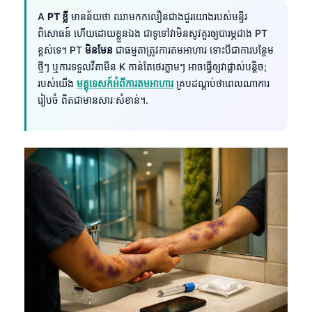
A
PT ខ្លី
មានន័យថា ឈាមកកលឿនជាងជួរយោងរបស់មន្ទីរ
ពិសោធន៍ ហើយដោយខ្លួនឯង ជាទូទៅវាមិនសូវគួរឲ្យបារម្ភជាង PT
ខ្ពស់ទេ។ PT
មិនមែន
ជាធម្មតាត្រូវការតមអាហារ ទោះបីជាការបន្ថែម
ថ្មីៗ ឬការទទួលវីតាមីន K កាន់តែថេរភ្លាមៗ អាចធ្វើឲ្យវាផ្លាស់បន្តិច;
របស់យើង
មគ្គុទេសក៍អំពីការតមអាហារ
គ្របដណ្តប់ថាពេលណាការ
រៀបចំ ពិតជាមានសារៈសំខាន់។.