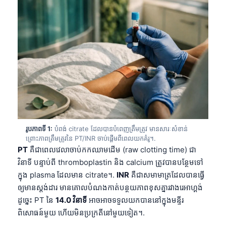
រូបភាពទី 1:
បំពង់ citrate ដែលបានបំពេញត្រឹមត្រូវ មានសារៈសំខាន់
ព្រោះភាពត្រឹមត្រូវនៃ PT/INR ចាប់ផ្តើមពីពេលយកគំរូ។.
PT
គឺជាពេលវេលាចាប់កកឈាមដើម (raw clotting time) ជា
វិនាទី បន្ទាប់ពី thromboplastin និង calcium ត្រូវបានបន្ថែមទៅ
ក្នុង plasma ដែលមាន citrate។.
INR
គឺជាសមាមាត្រដែលបានធ្វើ
ឲ្យមានស្តង់ដារ មានគោលបំណងកាត់បន្ថយភាពខុសគ្នារវាងរេអាហ្គង់
ដូច្នេះ PT នៃ
14.0 វិនាទី
អាចអាចទទួលយកបាននៅក្នុងមន្ទីរ
ពិសោធន៍មួយ ហើយមិនប្រក្រតីនៅមួយទៀត។.