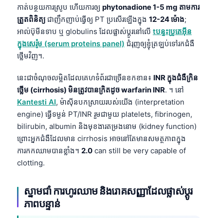
កាត់បន្ថយការស្រូប ហើយការឲ្យ
phytonadione 1-5 mg តាមការ
Frysk
ត្រួតពិនិត្យ
ជាញឹកញាប់ធ្វើឲ្យ PT ប្រសើរឡើងក្នុង
12-24 ម៉ោង
;
Esperanto
អាល់ប៊ុមីនទាប ឬ globulins ដែលផ្លាស់ប្តូរនៅលើ
tបន្ទះប្រូតេអ៊ីន
Беларуская мова
ក្នុងសេរ៉ូម (serum proteins panel)
ជំរុញឲ្យខ្ញុំត្រឡប់ទៅរកជំងឺ
ថ្លើមវិញ។.
Татар теле
Кыргызча
នេះជាចំណុចលម្អិតដែលគេហទំព័រជាច្រើនខកខាន៖
INR ក្នុងជំងឺក្រិន
ថ្លើម (cirrhosis) មិនត្រូវបានក្រិតដូច warfarin INR
. ។ នៅ
ئۇيغۇرچە
Kantesti AI
, ម៉ាស៊ីនបកស្រាយរបស់យើង (interpretation
Cebuano
engine) ធ្វើទម្ងន់ PT/INR រួមជាមួយ platelets, fibrinogen,
Basa Jawa
bilirubin, albumin និងមុខងារតម្រងនោម (kidney function)
ព្រោះអ្នកជំងឺដែលមាន cirrhosis អាចនៅតែមានសមត្ថភាពក្នុង
ພາສາລາວ
ការកកឈាមបានខ្លាំង។
2.0
can still be very capable of
Монгол
clotting.
Afrikaans
العربية المغربية
ស្នាមជាំ ការហូរឈាម និងរោគសញ្ញាដែលផ្លាស់ប្តូរ
ភាពបន្ទាន់
Occitan