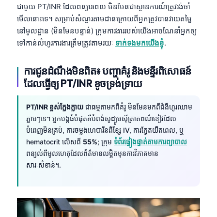
ជាមួយ PT/INR ដែលពន្យារពេល មិនមែនជាស្ថានការណ៍ត្រូវរង់ចាំ
తెలుగు
មើលនោះទេ។ សម្រាប់សំណួរតាមដានក្រោយពីអ្នកត្រូវបានវាយតម្លៃ
मराठी
នៅមូលដ្ឋាន (មិនមែនបន្ទាន់) ក្រុមការងាររបស់យើងអាចណែនាំអ្នកឲ្យ
ទៅកាន់លំហូរការងារត្រឹមត្រូវតាមរយៈ
ទាក់ទងមកយើងខ្ញុំ
.
اردو
বাংলা
ការជូនដំណឹងមិនពិត៖ បញ្ហាគំរូ និងមន្ទីរពិសោធន៍
Shqip
ដែលធ្វើឲ្យ PT/INR ខូចទ្រង់ទ្រាយ
Magyar
PT/INR ខ្ពស់ក្លែងក្លាយ
ជាធម្មតាមកពីគំរូ មិនមែនមកពីជំងឺហូរឈាម
Slovenščina
ភ្លាមៗទេ។ អ្នកបង្កធំបំផុតគឺបំពង់សូដ្យូមស៊ីត្រាតពណ៌ខៀវដែល
한국어
បំពេញមិនគ្រប់, ការចម្លងហេបារីនពីខ្សែ IV, ការក្វែតយឺតពេល, ឬ
hematocrit លើសពី
55%
; ក្រុម
ទំព័រផ្ទៀងផ្ទាត់តាមការព្យាបាល
Polski
ពន្យល់ពីមូលហេតុដែលព័ត៌មានលម្អិតមុនការវិភាគមាន
Lietuvių kalba
សារៈសំខាន់។.
Русский
ქართული
Čeština