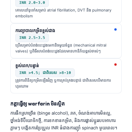
INR 2.0-3.0
គោលដៅទូទៅសម្រាប់ atrial fibrillation, DVT និង pulmonary
embolism
ការព្យាបាលកម្រិតខ្ពស់ជាង
INR 2.5-3.5
ប្រើសម្រាប់បំពង់បេះដូងមេកានិចមួយចំនួន (mechanical mitral
valves) ឬពិធីសារបំពង់បេះដូងដែលមានហានិភ័យខ្ពស់ចាស់ៗ
ខ្ពស់ពេក/បន្ទាន់
INR >4.5; ជាពិសេស >8-10
ត្រូវការពិនិត្យកម្រិតឡើងវិញ ឬការគ្រប់គ្រងបន្ទាន់ ជាពិសេសបើមានការ
ហូរឈាម
កត្តាធ្វើឲ្យ warfarin មិនស្ថិត
ការផឹកស្រាច្រើន (binge alcohol), រាគ, ចំណង់អាហារមិនល្អ,
ថ្នាំអង់ទីប៊ីយោទិកថ្មី, ការខកខានកម្រិត, និងការផ្លាស់ប្តូររបបអាហារ
ភ្លាមៗ បង្កើតការប្រែប្រួល INR ធំជាងការញ៉ាំ spinach មួយពេល។