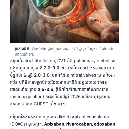
រូបភាពទី 5:
Warfarin ផ្លាស់ប្តូរគោលដៅ INR ដូច្នេះ “ធម្មតា” មិនមែនជា
គោលដៅទេ។.
សម្រាប់ atrial fibrillation, DVT និង pulmonary embolism
បង្អួចព្យាបាលទូទៅគឺ
2.0-3.0
. ។ មេកានិច aortic valves មួយ
ចំនួននៅតែប្រើ
2.0-3.0
, ខណៈដែល mitral valves មេកានិចជា
ច្រើន ឬពិធីការសម្រាប់វ៉ាល់ដែលមានហានិភ័យខ្ពស់ចាស់ៗ មាន
គោលដៅសម្រាប់
2.5-3.5
; គ្លីនិកថែទាំការការពារកំណកឈាម
(anticoagulation) ភាគច្រើននៅឆ្នាំ 2026 នៅតែអនុវត្តតាមជួ
រគោលដៅបែប CHEST ទាំងនេះ។.
ថ្នាំប្រឆាំងការកកឈាមប្រភេទ direct oral anticoagulants
(DOACs) ខុសគ្នា។.
Apixaban, rivaroxaban, edoxaban