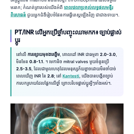
មរតក; កំណត់ត្រារបស់យើងអំពី
ពេលវេលាប្រគល់លទ្ធផលមន្ទីរ
ពិសោធន៍
ជួយអ្នកជំងឺរៀបចំផែនការធ្វើតេស្តឡើងវិញ ជាជាងទាយ។.
PT/INR លើអ្នកប្រើថ្នាំបញ្ចុះឈាមកក៖ ច្បាប់ផ្លាស់
ប្តូរ
នៅលើ
ការខ្សោយមុខងារថ្លើម
, គោលដៅ INR ជាធម្មតា
2.0-3.0
,
មិនមែន
0.8-1.1
. ។ មេកានិច mitral valves មួយចំនួនប្រើ
2.5-3.5
, ដែលជាមូលហេតុដែលមនុស្សភ័យខ្លាចដោយមិនចាំបាច់
ពេលឃើញ INR នៃ
2.8
; នៅ
Kantesti
, យើងបានបង្កើតច្បាប់
ការបកស្រាយដែលផ្អែកលើថ្នាំ ព្រោះបរិបទផ្លាស់ប្តូរអ្វីៗទាំងអស់។.