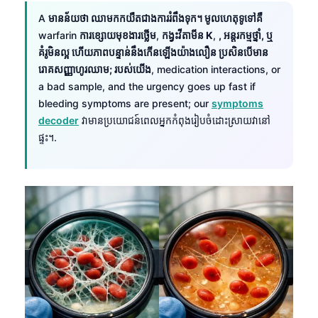
A
មានន័យថា ឈាមកកយឺតជាងការរំពឹងទុក។ មូលហេតុទូទៅគឺ
warfarin
ការខ្សោយមុខងារថ្លើម
,
កង្វះវីតាមីន K
,
, អន្តរកម្មថ្នាំ, ឬ
គំរូមិនល្អ ហើយភាពបន្ទាន់នឹងកើនឡើងយ៉ាងលឿន ប្រសិនបើមាន
រោគសញ្ញាហូរឈាម; របស់យើង
, medication interactions, or
a bad sample, and the urgency goes up fast if
bleeding symptoms are present; our
symptoms
decoder
វាមានប្រយោជន៍ពេលអ្នកកំពុងរៀបចំដោះស្រាយវានៅ
ផ្ទះ។.