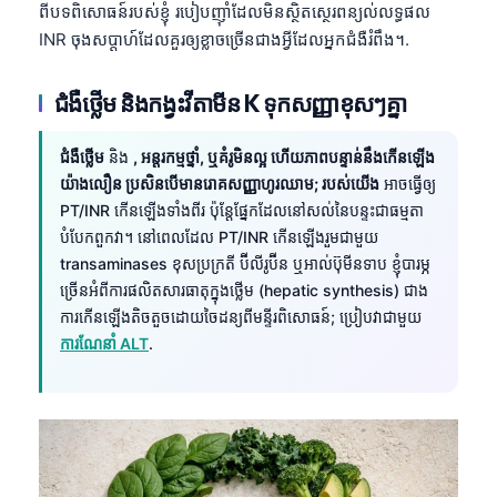
ពីបទពិសោធន៍របស់ខ្ញុំ របៀបញ៉ាំដែលមិនស្ថិតស្ថេរពន្យល់លទ្ធផល
INR ចុងសប្តាហ៍ដែលគួរឲ្យខ្លាចច្រើនជាងអ្វីដែលអ្នកជំងឺរំពឹង។.
ជំងឺថ្លើម និងកង្វះវីតាមីន K ទុកសញ្ញាខុសៗគ្នា
ជំងឺថ្លើម
និង
, អន្តរកម្មថ្នាំ, ឬគំរូមិនល្អ ហើយភាពបន្ទាន់នឹងកើនឡើង
យ៉ាងលឿន ប្រសិនបើមានរោគសញ្ញាហូរឈាម; របស់យើង
អាចធ្វើឲ្យ
PT/INR កើនឡើងទាំងពីរ ប៉ុន្តែផ្នែកដែលនៅសល់នៃបន្ទះជាធម្មតា
បំបែកពួកវា។ នៅពេលដែល PT/INR កើនឡើងរួមជាមួយ
transaminases ខុសប្រក្រតី ប៊ីលីរូប៊ីន ឬអាល់ប៊ុមីនទាប ខ្ញុំបារម្ភ
ច្រើនអំពីការផលិតសារធាតុក្នុងថ្លើម (hepatic synthesis) ជាង
ការកើនឡើងតិចតួចដោយចៃដន្យពីមន្ទីរពិសោធន៍; ប្រៀបវាជាមួយ
ការណែនាំ ALT
.