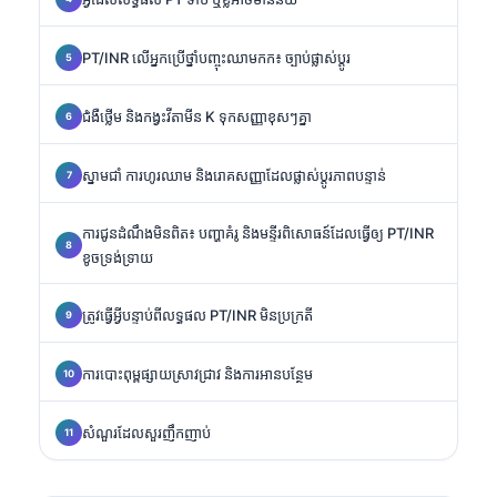
PT/INR លើអ្នកប្រើថ្នាំបញ្ចុះឈាមកក៖ ច្បាប់ផ្លាស់ប្តូរ
ជំងឺថ្លើម និងកង្វះវីតាមីន K ទុកសញ្ញាខុសៗគ្នា
ស្នាមជាំ ការហូរឈាម និងរោគសញ្ញាដែលផ្លាស់ប្តូរភាពបន្ទាន់
ការជូនដំណឹងមិនពិត៖ បញ្ហាគំរូ និងមន្ទីរពិសោធន៍ដែលធ្វើឲ្យ PT/INR
ខូចទ្រង់ទ្រាយ
ត្រូវធ្វើអ្វីបន្ទាប់ពីលទ្ធផល PT/INR មិនប្រក្រតី
ការបោះពុម្ពផ្សាយស្រាវជ្រាវ និងការអានបន្ថែម
សំណួរដែលសួរញឹកញាប់