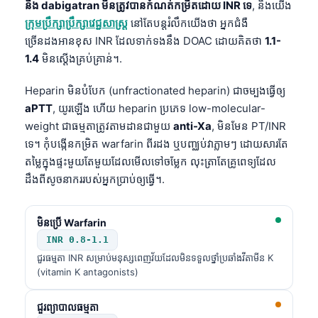
និង dabigatran មិនត្រូវបានកំណត់កម្រិតដោយ INR ទេ
, និងយើង
ក្រុមប្រឹក្សាប្រឹក្សាវេជ្ជសាស្ត្រ
នៅតែបន្តរំលឹកយើងថា អ្នកជំងឺ
ច្រើនដងអានខុស INR ដែលទាក់ទងនឹង DOAC ដោយគិតថា
1.1-
1.4
មិនស្តើងគ្រប់គ្រាន់។.
Heparin មិនបំបែក (unfractionated heparin) ជាចម្បងធ្វើឲ្យ
aPTT
, យូរឡើង ហើយ heparin ប្រភេទ low-molecular-
weight ជាធម្មតាត្រូវតាមដានជាមួយ
anti-Xa
, មិនមែន PT/INR
ទេ។ កុំបង្កើនកម្រិត warfarin ពីរដង ឬបញ្ឈប់វាភ្លាមៗ ដោយសារតែ
តម្លៃក្នុងផ្ទះមួយតែមួយដែលមើលទៅចម្លែក លុះត្រាតែគ្រូពេទ្យដែល
ដឹងពីសូចនាកររបស់អ្នកប្រាប់ឲ្យធ្វើ។.
មិនប្រើ Warfarin
INR 0.8-1.1
ជួរធម្មតា INR សម្រាប់មនុស្សពេញវ័យដែលមិនទទួលថ្នាំប្រឆាំងវីតាមីន K
(vitamin K antagonists)
ជួរព្យាបាលធម្មតា