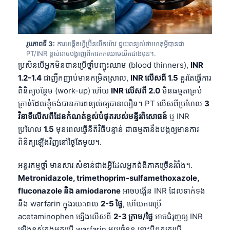
រូបភាពទី 3:
ការបង្កើតហ្វីប្រ៊ីនយឺតយ៉ាវ ជួយពន្យល់ថាហេតុអ្វីបានជា
PT/INR ខ្ពស់អាចបង្ហាញពីការកកឈាមយឺតជាងមុន។.
ប្រសិនបើអ្នកមិនបានប្រើថ្នាំបញ្ចុះឈាម (blood thinners),
INR
1.2-1.4
ជាញឹកញាប់មានកម្រិតស្រាល,
INR លើសពី 1.5
គួរតែធ្វើការ
ពិនិត្យបន្ថែម (work-up) ហើយ
INR លើសពី 2.0
មិនធម្មតាគ្រប់
គ្រាន់ដែលខ្ញុំចង់បានការពន្យល់ឲ្យបានលឿន។ PT លើសពីប្រហែល
3
វិនាទីលើសពីដែនកំណត់ខ្ពស់បំផុតរបស់មន្ទីរពិសោធន៍
ឬ INR
ប្រហែល
1.5
មុនពេលធ្វើនីតិវិធីបន្ទាន់ ជាធម្មតានឹងបង្កឲ្យមានការ
ពិនិត្យឡើងវិញនៅថ្ងៃតែមួយ។.
អន្តរកម្មថ្នាំ មានសារៈសំខាន់ជាងអ្វីដែលអ្នកជំងឺភាគច្រើនរំពឹង។.
Metronidazole, trimethoprim-sulfamethoxazole,
fluconazole និង amiodarone
អាចបង្កើន INR ដែលទាក់ទង
នឹង warfarin ក្នុងរយៈពេល
2-5 ថ្ងៃ
, ហើយការប្រើ
acetaminophen ឡើងលើសពី
2-3 ក្រាម/ថ្ងៃ
អាចជំរុញឲ្យ INR
ឡើងខ្ពស់ក្នុងអ្នកប្រើ warfarin មួយចំនួន ទោះបីពួកគេប្រើ