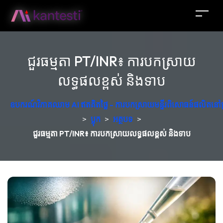
ជួរធម្មតា PT/INR៖ ការបកស្រាយ
លទ្ធផលខ្ពស់ និងទាប
ឧបករណ៍វិភាគឈាម AI ឥតគិតថ្លៃ - ការបកស្រាយមន្ទីរពិសោធន៍ផលិតនៅប
>
ប្លុក
>
អត្ថបទ
>
ជួរធម្មតា PT/INR៖ ការបកស្រាយលទ្ធផលខ្ពស់ និងទាប