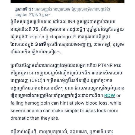
Català
រូបភាពទី ៧៖
រោគសញ្ញានៃការហូរឈាម ប្រែប្រួលកម្រិតភាពបន្ទាន់នៃ
O‘zbekcha
លទ្ធផល PT/INR ខ្ពស់។.
ខ្ញុំមិនសូវធ្វេសប្រហែសទេ នៅពេល INR ខ្ពស់ត្រូវបានភ្ជាប់ជាមួយ
Українська
អាយុលើសពី
75
, ជំងឺតម្រងនោម ការដួលថ្មីៗ ឬថ្នាំប្រឆាំងប្លាកែតមួយ
አማርኛ
ទៀតដូចជា aspirin ឬ clopidogrel។ ការហូរឈាមពីច្រមុះ
ដែលឈប់ក្នុង
3 នាទី
ខុសពីការហូរឈាមអញ្ចាញ, លាមកខ្មៅ, ឬស្នាម
Kiswahili
ជាំដែលកើនឡើងយ៉ាងលឿន។.
ဗမာစာ
ไทย
ប្រសិនបើស្នាមជាំជារោគសញ្ញាតែមួយរបស់អ្នក ហើយ PT/INR មាន
តម្លៃធម្មតា នោះតម្រុយបន្ទាប់ជាញឹកញាប់មកពីការរាប់កោសិកាឈាម
Tagalog
ពេញលេញ (CBC)។ កម្រិតហេម៉ូក្លូប៊ីនកើនឡើង ឬធ្លាក់ចុះអាច
Tiếng Việt
បង្ហាញពីការបាត់បង់ឈាមយឺតៗ ខណៈដែលភាពស្លេកស្លាំងធ្ងន់ធ្ងរអាច
Bahasa Melayu
ធ្វើឲ្យស្នាមជាំសាមញ្ញមើលទៅគួរឲ្យភ្ញាក់ផ្អើលជាងការពិត។
RDW
or
falling hemoglobin can hint at slow blood loss, while
മലയാളം
severe anemia can make simple bruises look more
ಕನ್ನಡ
dramatic than they are.
ગુજરાતી
ជម្ងឺខាន់លឿងថ្មី, ភាពច្របូកច្របល់, ងងុយដេក, ឬការហើមពោះ
தமிழ்