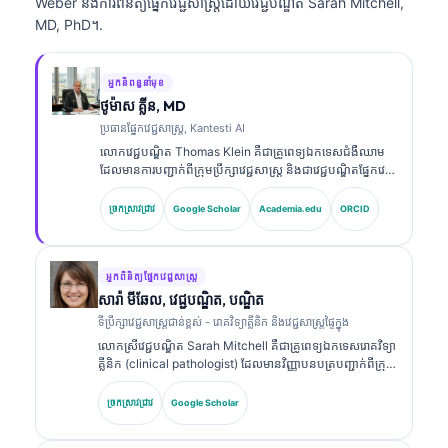
Weber និងការពិនិត្យផ្នែកវេជ្ជសាស្ត្រដោយវេជ្ជបណ្ឌិត Sarah Mitchell,
MD, PhD។.
អ្នកនិពន្ធនាំមុខ
ថូម៉ាស គ្លីន, MD
ប្រធានផ្នែកវេជ្ជសាស្ត្រ, Kantesti AI
លោកវេជ្ជបណ្ឌិត Thomas Klein គឺជាគ្រូពេទ្យឯកទេសជំងឺឈាម
ដែលមានការបញ្ជាក់ពីក្រុមប្រឹក្សាវេជ្ជសាស្ត្រ និងជាវេជ្ជបណ្ឌិតផ្នែកវេជ្ជ
សាស្ត្រផ្ទៃក្នុង ដែលមានបទពិសោធន៍ជាង 15 ឆ្នាំក្នុងវិស័យវេជ្ជ
សាស្ត្រមន្ទីរពិសោធន៍ និងការវិភាគផ្នែកព្យាបាលដែលជួយដោយ AI។
ច្រកស្រាវជ្រាវ
Google Scholar
Academia.edu
ORCID
ក្នុងតួនាទីជានាយកវេជ្ជសាស្ត្រនៅ Kantesti AI លោកផ្តល់ការត្រួត
ពិនិត្យផ្នែកវេជ្ជសាស្ត្រលើភាពត្រឹមត្រូវនៃការវិភាគផ្នែកវេជ្ជសាស្ត្ររបស់
បណ្តាញសរសៃប្រសាទដែលជាកម្មសិទ្ធិ។ លោកវេជ្ជបណ្ឌិត Klein
បានបោះពុម្ពផ្សាយយ៉ាងទូលំទូលាយលើការបកស្រាយសញ្ញា
អ្នកពិនិត្យផ្នែកវេជ្ជសាស្ត្រ
សម្គាល់ជីវសាស្ត្រ និងការធ្វើរោគវិនិច្ឆ័យក្នុងមន្ទីរពិសោធន៍លើប្រធានប
សារ៉ា មីឆែល, វេជ្ជបណ្ឌិត, បណ្ឌិត
ទទាក់ទងនឹងវេជ្ជសាស្ត្រមន្ទីរពិសោធន៍។.
ទីប្រឹក្សាវេជ្ជសាស្ត្រជាន់ខ្ពស់ - រោគវិទ្យាគ្លីនិក និងវេជ្ជសាស្ត្រផ្ទៃក្នុង
លោកស្រីវេជ្ជបណ្ឌិត Sarah Mitchell គឺជាគ្រូពេទ្យឯកទេសរោគវិទ្យា
គ្លីនិក (clinical pathologist) ដែលមានវិញ្ញាបនបត្របញ្ជាក់ពីក្រុម
ប្រឹក្សាវេជ្ជសាស្ត្រ និងមានបទពិសោធន៍ជាង 18 ឆ្នាំក្នុងវិស័យវេជ្ជ
សាស្ត្រមន្ទីរពិសោធន៍ និងការវិភាគផ្នែករោគវិនិច្ឆ័យ។ លោកស្រីមាន
ច្រកស្រាវជ្រាវ
Google Scholar
វិញ្ញាបនបត្រឯកទេសក្នុងគីមីវិទ្យាគ្លីនិក (clinical chemistry)
ហើយបានបោះពុម្ពយ៉ាងទូលំទូលាយលើបន្ទះសញ្ញាសម្គាល់ជីវសាស្ត្រ