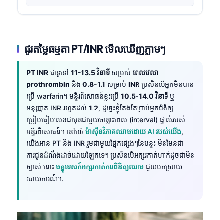
ជួរតម្លៃធម្មតា PT/INR មើលឃើញភ្លាមៗ
PT INR
ជាទូទៅ
11-13.5 វិនាទី
សម្រាប់
ពេលវេលា
prothrombin
និង
0.8-1.1
សម្រាប់
INR
ប្រសិនបើអ្នកមិនបាន
ប្រើ warfarin។ មន្ទីរពិសោធន៍ខ្លះប្រើ
10.5-14.0 វិនាទី
ឬ
អនុញ្ញាត INR រហូតដល់
1.2
, ដូច្នេះខ្ញុំតែងតែប្រាប់អ្នកជំងឺឲ្យ
ប្រៀបធៀបលេខជាមុនជាមួយចន្លោះពេល (interval) ផ្ទាល់របស់
មន្ទីរពិសោធន៍។ នៅលើ
ម៉ាស៊ីនវិភាគឈាមដោយ AI របស់យើង
,
យើងអាន PT និង INR រួមជាមួយផ្នែកផ្សេងៗនៃបន្ទះ មិនមែនជា
ការជូនដំណឹងដាច់ដោយឡែកទេ។ ប្រសិនបើអក្សរកាត់ហាក់ដូចជាមិន
ច្បាស់ នោះ
មគ្គុទេសក៍អក្សរកាត់ការពិនិត្យឈាម
ជួយបកស្រាយ
របាយការណ៍។.