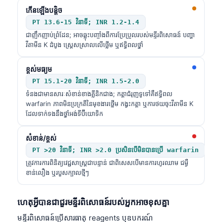
កើនឡើងបន្តិច
PT 13.6-15 វិនាទី; INR 1.2-1.4
ជាញឹកញាប់ព្រំដែន; អាចឆ្លុះបញ្ចាំងពីការប្រែប្រួលរបស់មន្ទីរពិសោធន៍ បញ្ហា
វីតាមីន K ដំបូង ស្ត្រេសស្រាលលើថ្លើម ឬឥទ្ធិពលថ្នាំ
ខ្ពស់មធ្យម
PT 15.1-20 វិនាទី; INR 1.5-2.0
ទំនងជាមានសារៈសំខាន់ខាងគ្លីនិកជាង; កត្តាជំរុញទូទៅគឺឥទ្ធិពល
warfarin ភាពមិនប្រក្រតីនៃមុខងារថ្លើម កង្វះកត្តា ឬការថយចុះវីតាមីន K
ដែលទាក់ទងនឹងថ្នាំអង់ទីប៊ីយោទិក
សំខាន់/ខ្ពស់
PT >20 វិនាទី; INR >2.0 ប្រសិនបើមិនបានប្រើ warfarin
ត្រូវការការពិនិត្យវេជ្ជសាស្ត្រជាបន្ទាន់ ជាពិសេសបើមានការហូរឈាម ជម្ងឺ
ខាន់លឿង ឬរបួសក្បាលថ្មីៗ
ហេតុអ្វីបានជាជួរមន្ទីរពិសោធន៍របស់អ្នកអាចខុសគ្នា
មន្ទីរពិសោធន៍ប្រើសារធាតុ reagents ឬឧបករណ៍