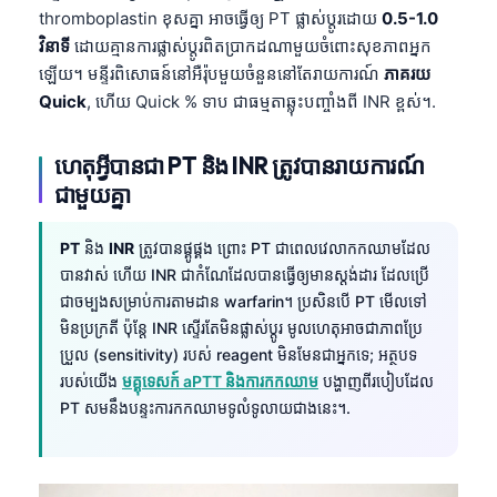
thromboplastin ខុសគ្នា អាចធ្វើឲ្យ PT ផ្លាស់ប្តូរដោយ
0.5-1.0
វិនាទី
ដោយគ្មានការផ្លាស់ប្តូរពិតប្រាកដណាមួយចំពោះសុខភាពអ្នក
ឡើយ។ មន្ទីរពិសោធន៍នៅអឺរ៉ុបមួយចំនួននៅតែរាយការណ៍
ភាគរយ
Quick
, ហើយ Quick % ទាប ជាធម្មតាឆ្លុះបញ្ចាំងពី INR ខ្ពស់។.
ហេតុអ្វីបានជា PT និង INR ត្រូវបានរាយការណ៍
ជាមួយគ្នា
PT
និង
INR
ត្រូវបានផ្គូផ្គង ព្រោះ PT ជាពេលវេលាកកឈាមដែល
បានវាស់ ហើយ INR ជាកំណែដែលបានធ្វើឲ្យមានស្តង់ដារ ដែលប្រើ
ជាចម្បងសម្រាប់ការតាមដាន warfarin។ ប្រសិនបើ PT មើលទៅ
មិនប្រក្រតី ប៉ុន្តែ INR ស្ទើរតែមិនផ្លាស់ប្តូរ មូលហេតុអាចជាភាពប្រែ
ប្រួល (sensitivity) របស់ reagent មិនមែនជាអ្នកទេ; អត្ថបទ
របស់យើង
មគ្គុទេសក៍ aPTT និងការកកឈាម
បង្ហាញពីរបៀបដែល
PT សមនឹងបន្ទះការកកឈាមទូលំទូលាយជាងនេះ។.