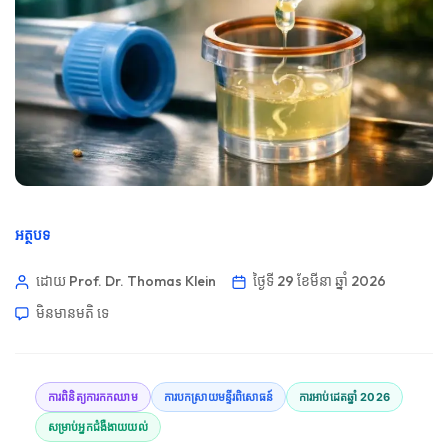
អត្ថបទ
ដោយ Prof. Dr. Thomas Klein
ថ្ងៃទី 29 ខែមីនា ឆ្នាំ 2026
មិនមាន​មតិ​
ទេ
ការពិនិត្យការកកឈាម
ការបកស្រាយមន្ទីរពិសោធន៍
ការអាប់ដេតឆ្នាំ 2026
សម្រាប់អ្នកជំងឺងាយយល់