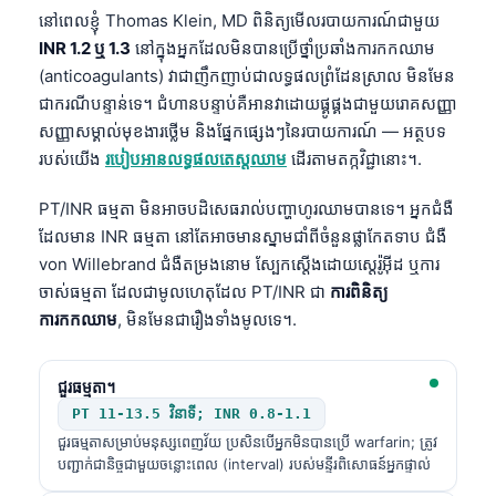
នៅពេលខ្ញុំ Thomas Klein, MD ពិនិត្យមើលរបាយការណ៍ជាមួយ
INR 1.2 ឬ 1.3
នៅក្នុងអ្នកដែលមិនបានប្រើថ្នាំប្រឆាំងការកកឈាម
(anticoagulants) វាជាញឹកញាប់ជាលទ្ធផលព្រំដែនស្រាល មិនមែន
ជាករណីបន្ទាន់ទេ។ ជំហានបន្ទាប់គឺអានវាដោយផ្គូផ្គងជាមួយរោគសញ្ញា
សញ្ញាសម្គាល់មុខងារថ្លើម និងផ្នែកផ្សេងៗនៃរបាយការណ៍ — អត្ថបទ
របស់យើង
របៀបអានលទ្ធផលតេស្តឈាម
ដើរតាមតក្កវិជ្ជានោះ។.
PT/INR ធម្មតា មិនអាចបដិសេធរាល់បញ្ហាហូរឈាមបានទេ។ អ្នកជំងឺ
ដែលមាន INR ធម្មតា នៅតែអាចមានស្នាមជាំពីចំនួនផ្លាកែតទាប ជំងឺ
von Willebrand ជំងឺតម្រងនោម ស្បែកស្តើងដោយស្តេរ៉ូអ៊ីដ ឬការ
ចាស់ធម្មតា ដែលជាមូលហេតុដែល PT/INR ជា
ការពិនិត្យ
ការកកឈាម
, មិនមែនជារឿងទាំងមូលទេ។.
ជួរធម្មតា។
PT 11-13.5 វិនាទី; INR 0.8-1.1
ជួរធម្មតាសម្រាប់មនុស្សពេញវ័យ ប្រសិនបើអ្នកមិនបានប្រើ warfarin; ត្រូវ
បញ្ជាក់ជានិច្ចជាមួយចន្លោះពេល (interval) របស់មន្ទីរពិសោធន៍អ្នកផ្ទាល់