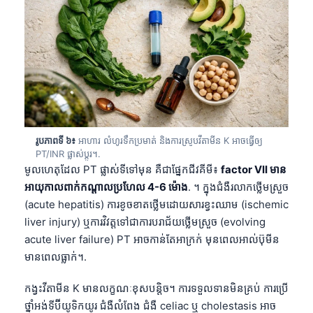
រូបភាពទី ៦៖
អាហារ លំហូរទឹកប្រមាត់ និងការស្រូបវីតាមីន K អាចធ្វើឲ្យ
PT/INR ផ្លាស់ប្តូរ។.
មូលហេតុដែល PT ផ្លាស់ទីទៅមុន គឺជាផ្នែកជីវគីមី៖
factor VII មាន
អាយុកាលពាក់កណ្តាលប្រហែល 4-6 ម៉ោង
. ។ ក្នុងជំងឺរលាកថ្លើមស្រួច
(acute hepatitis) ការខូចខាតថ្លើមដោយសារខ្វះឈាម (ischemic
liver injury) ឬការវិវត្តទៅជាការបរាជ័យថ្លើមស្រួច (evolving
acute liver failure) PT អាចកាន់តែអាក្រក់ មុនពេលអាល់ប៊ុមីន
មានពេលធ្លាក់។.
Norsk bokmål
កង្វះវីតាមីន K មានលក្ខណៈខុសបន្តិច។ ការទទួលទានមិនគ្រប់ ការប្រើ
Ślōnskŏ gŏdka
ថ្នាំអង់ទីប៊ីយូទិកយូរ ជំងឺលំពែង ជំងឺ celiac ឬ cholestasis អាច