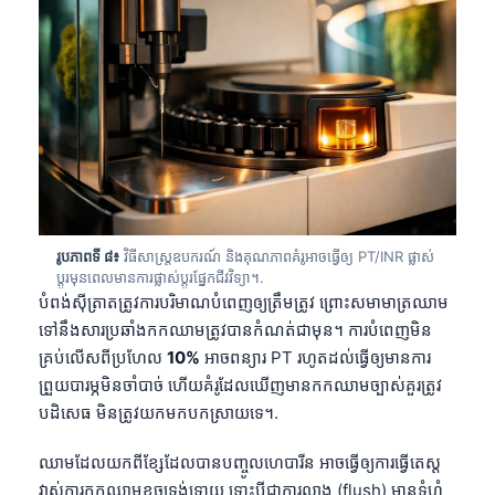
日本語
Eesti
Azərbaycan dili
Bosanski
Svenska
Српски језик
Íslenska
រូបភាពទី ៨៖
វិធីសាស្ត្រឧបករណ៍ និងគុណភាពគំរូអាចធ្វើឲ្យ PT/INR ផ្លាស់
Հայերեն
ប្តូរមុនពេលមានការផ្លាស់ប្តូរផ្នែកជីវវិទ្យា។.
បំពង់ស៊ីត្រាតត្រូវការបរិមាណបំពេញឲ្យត្រឹមត្រូវ ព្រោះសមាមាត្រឈាម
Bahasa Indonesia
ទៅនឹងសារប្រឆាំងកកឈាមត្រូវបានកំណត់ជាមុន។ ការបំពេញមិន
हिन्दी
គ្រប់លើសពីប្រហែល
10%
អាចពន្យារ PT រហូតដល់ធ្វើឲ្យមានការ
Nederlands
ព្រួយបារម្ភមិនចាំបាច់ ហើយគំរូដែលឃើញមានកកឈាមច្បាស់គួរត្រូវ
បដិសេធ មិនត្រូវយកមកបកស្រាយទេ។.
Dansk
Български
ឈាមដែលយកពីខ្សែដែលបានបញ្ចូលហេបារីន អាចធ្វើឲ្យការធ្វើតេស្ត
فارسی
វាស់ការកកឈាមខូចទ្រង់ទ្រាយ ទោះបីជាការលាង (flush) មានទំហំ