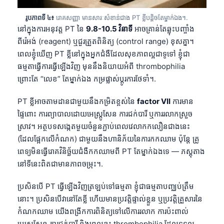
រូបភាពទី ៤៖
រោគសញ្ញា មានសារៈសំខាន់ជាង PT ខ្លីបន្តិចតែម្នាក់ឯង។.
នៅក្នុងការអនុវត្ត PT នៃ
9.8-10.5 វិនាទី
អាចគ្រាន់តែឆ្លុះបញ្ចាំង
ពីរ៉េអង់ (reagent) ឬជួរត្រួតពិនិត្យ (control range) ខុសគ្នា។
ពេលខ្ញុំឃើញ PT ខ្លីនៅក្នុងអ្នកជំងឺដែលសុខភាពល្អជាទូទៅ ខ្ញុំជា
ធម្មតាធ្វើការធ្វើឡើងវិញ មុននឹងនិយាយអំពី thrombophilia
ព្រោះតែ “លេខ” តែម្នាក់ឯង កម្រផ្លាស់ប្តូរការថែទាំ។.
PT ខ្លីអាចតាមដានជាមួយនឹងកម្រិតខ្ពស់នៃ
factor VII
ការមាន
ផ្ទៃពោះ ការព្យាបាលដោយអេស្ត្រូសែន ការជក់បារី ឬការរលាកស្រួច
ស្រាវ។ អត្ថបទសង្កេតមួយចំនួនភ្ជាប់ពេលវេលាកកលឿនជាងនេះ
(ដែលផ្អែកលើកំណក) ជាមួយនឹងហានិភ័យនៃការកកឈាម ប៉ុន្តែ គ្រូ
ពេទ្យមិនធ្វើរោគវិនិច្ឆ័យជំងឺកកឈាមពី PT តែម្នាក់ឯងទេ — ភស្តុតាង
នៅទីនេះពិតជាមានភាពចម្រុះ។.
ប្រសិនបើ PT ធ្វើឡើងវិញត្រឡប់ទៅធម្មតា ខ្ញុំជាធម្មតាបញ្ឈប់ត្រឹម
នោះ។ ប្រសិនបើវានៅតែខ្លី ហើយមានប្រវត្តិផ្ទាល់ខ្លួន ឬប្រវត្តិគ្រួសារនៃ
កំណកឈាម យើងពង្រីកការពិនិត្យទៅលើការរលាក ការប៉ះពាល់
អេស្ត្រូសែន ការជក់បារី និងពេលខ្លះ thrombophilia ដែលទទួល