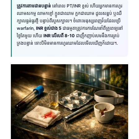
Gàidhlig
ត្រូវការតាមដានបន្ទាន់
នៅពេល PT/INR ខ្ពស់ ហើយអ្នកមានការហូរ
Euskara
ឈាមសកម្ម លាមកខ្មៅ ក្អួតជាឈាម ក្អកជាឈាម ដួលសន្លប់ ឬឈឺ
ក្បាលធ្ងន់ធ្ងរថ្មី បន្ទាប់ពីរបួសក្បាល។ ចំពោះមនុស្សពេញវ័យដែលប្រើ
Македонски јазик
warfarin,
INR ខ្ពស់ជាង 5
ជាធម្មតាត្រូវការការណែនាំពីគ្រូពេទ្យនៅ
Latviešu valoda
ថ្ងៃតែមួយ ហើយ
INR លើសពី 8-10
ជាញឹកញាប់សមនឹងការគ្រប់
Galego
គ្រងបន្ទាន់ ទោះបីមិនមានការហូរឈាមដែលមើលឃើញក៏ដោយ។.
অসমীয়া
සිංහල
سنڌي
پښتو
Slovenčina
Hrvatski
Suomi
Қазақ тілі