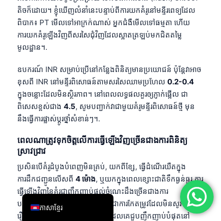
តិចក៏ដោយ។ ខ្ញុំឃើញលំនាំនេះបន្ទាប់ពីការយកគំរូនៅមន្ទីរពេទ្យដែល
简体中文
ពិបាក៖ PT មើលទៅអាក្រក់ណាស់ អ្នកជំងឺមើលទៅធម្មតា ហើយ
Română
ការយកគំរូឡើងវិញពីសរសៃជុំវិញដែលស្អាតត្រឡប់មកជិតតម្លៃ
Türkçe
មូលដ្ឋាន។.
Ελληνικά
ឧបករណ៍ INR សម្រាប់ប្រើនៅកន្លែងពិនិត្យមានប្រយោជន៍ ប៉ុន្តែវាអាច
Português
ខុសពី INR នៅមន្ទីរពិសោធន៍តាមសរសៃឈាមប្រហែល
0.2-0.4
Español
ក្នុងចន្លោះដែលមិនស្ថិរភាព។ នៅពេលលទ្ធផលគួរឲ្យភ្ញាក់ផ្អើល ជា
ពិសេសខ្ពស់ជាង
4.5
, សូមបញ្ជាក់វាជាមួយគំរូមន្ទីរពិសោធន៍ថ្មី មុន
Italiano
នឹងធ្វើការផ្លាស់ប្តូរថ្នាំសំខាន់ៗ។.
עִבְרִית
ពេលណាត្រូវទុកចិត្តលើការធ្វើឡើងវិញច្រើនជាងការពិនិត្យ
Français
ស្រាវជ្រាវ
العربية
ប្រសិនបើគំរូដំបូងបំពេញមិនគ្រប់, យកពីខ្សែ, ធ្វើដំណើរយឺតក្នុង
Deutsch
ការដឹកជញ្ជូនលើសពី
4 ម៉ោង
, ឬយកក្នុងពេលខ្សោះជាតិទឹកធ្ងន់ធ្ងរ ការ
ធ្វើឡើងវិញនៃគំរូជាញឹកញាប់ផ្តល់ចំណេះដឹងច្រើនជាងការ
English
បញ្ជាទិញតេស្តបន្ថែមជាច្រើន។ នោះជាការកែតម្រូវដែលមិនសូវមាន
ភាសាខ្មែរ
រឿងរ៉ាវមួយក្នុងចំណោមការកែតម្រូវដែលគេជួបញឹកញាប់បំផុតនៅ