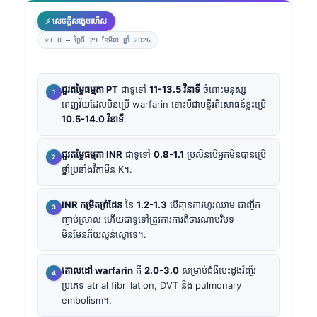
⚡ សេចក្តីសង្ខេបរហ័ស
v1.0 —
ថ្ងៃទី 29 ខែមីនា ឆ្នាំ 2026
ជួរតម្លៃធម្មតា PT
ជាទូទៅ
11-13.5 វិនាទី
ចំពោះមនុស្ស
ពេញវ័យដែលមិនប្រើ warfarin ទោះបីជាមន្ទីរពិសោធន៍ខ្លះប្រើ
10.5-14.0 វិនាទី
.
ជួរតម្លៃធម្មតា INR
ជាទូទៅ
0.8-1.1
ប្រសិនបើអ្នកមិនបានប្រើ
ថ្នាំប្រឆាំងវីតាមីន K។.
INR កម្រិតព្រំដែន
នៃ
1.2-1.3
បើគ្មានការហូរឈាម ជាញឹក
ញាប់ស្រាល ហើយជាទូទៅត្រូវការការពិចារណាបរិបទ
មិនមែនភ័យស្លន់ស្លោទេ។.
គោលដៅ warfarin
គឺ
2.0-3.0
សម្រាប់ជំងឺបេះដូងរំញ័រ
ប្រភេទ atrial fibrillation, DVT និង pulmonary
embolism។.