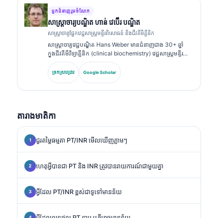
និងការវិភាគក្នុងមន្ទីរពិសោធន៍ក្នុងការអនុវត្តព្យាបាល។.
អ្នកជំនាញរួមចំណែក
សាស្ត្រាចារ្យ​បណ្ឌិត ហាន់ វេប៊ើរ បណ្ឌិត
សាស្ត្រាចារ្យផ្នែកវេជ្ជសាស្ត្រមន្ទីរពិសោធន៍ និងជីវគីមីគ្លីនិក
សាស្ត្រាចារ្យវេជ្ជបណ្ឌិត Hans Weber មានជំនាញជាង 30+ ឆ្នាំ
ក្នុងជីវគីមីវិទ្យាគ្លីនិក (clinical biochemistry) វេជ្ជសាស្ត្រមន្ទីរ
ពិសោធន៍ និងការស្រាវជ្រាវសញ្ញាសម្គាល់ជីវសាស្ត្រ (biomarker
research)។ អតីតប្រធានសមាគមគីមីវិទ្យាគ្លីនិកអាល្លឺម៉ង់
ច្រកស្រាវជ្រាវ
Google Scholar
(German Society for Clinical Chemistry) លោកមានជំនាញ
ពិសេសលើការវិភាគបន្ទះរោគវិនិច្ឆ័យ (diagnostic panel
analysis) ការធ្វើស្តង់ដារសញ្ញាសម្គាល់ជីវសាស្ត្រ (biomarker
standardization) និងការវិភាគវេជ្ជសាស្ត្រមន្ទីរពិសោធន៍ដែលជួយ
តារាងមាតិកា
ដោយ AI។.
ជួរតម្លៃធម្មតា PT/INR មើលឃើញភ្លាមៗ
ហេតុអ្វីបានជា PT និង INR ត្រូវបានរាយការណ៍ជាមួយគ្នា
អ្វីដែល PT/INR ខ្ពស់ជាទូទៅមានន័យ
អ្វីដែលលទ្ធផល PT ទាប ឬខ្លីអាចមានន័យ