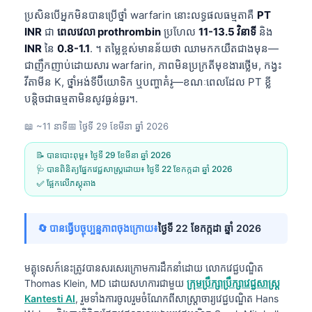
ប្រសិនបើអ្នកមិនបានប្រើថ្នាំ warfarin នោះលទ្ធផលធម្មតាគឺ
PT
INR
ជា
ពេលវេលា prothrombin
ប្រហែល
11-13.5 វិនាទី
និង
INR
នៃ
0.8-1.1
. ។ តម្លៃខ្ពស់មានន័យថា ឈាមកកយឺតជាងមុន—
ជាញឹកញាប់ដោយសារ warfarin, ភាពមិនប្រក្រតីមុខងារថ្លើម, កង្វះ
វីតាមីន K, ថ្នាំអង់ទីប៊ីយោទិក ឬបញ្ហាគំរូ—ខណៈពេលដែល PT ខ្លី
បន្តិចជាធម្មតាមិនសូវធ្ងន់ធ្ងរ។.
📖 ~11 នាទី
📅
ថ្ងៃទី 29 ខែមីនា ឆ្នាំ 2026
📝 បានបោះពុម្ព៖
ថ្ងៃទី 29 ខែមីនា ឆ្នាំ 2026
🩺 បានពិនិត្យផ្នែកវេជ្ជសាស្ត្រដោយ៖
ថ្ងៃទី 22 ខែកក្កដា ឆ្នាំ 2026
✅ ផ្អែកលើភស្តុតាង
🔄 បានធ្វើបច្ចុប្បន្នភាពចុងក្រោយ៖
ថ្ងៃទី 22 ខែកក្កដា ឆ្នាំ 2026
មគ្គុទេសក៍នេះត្រូវបានសរសេរក្រោមការដឹកនាំដោយ
លោកវេជ្ជបណ្ឌិត
Thomas Klein, MD
ដោយសហការជាមួយ
ក្រុមប្រឹក្សាប្រឹក្សាវេជ្ជសាស្ត្រ
Kantesti AI
, រួមទាំងការចូលរួមចំណែកពីសាស្ត្រាចារ្យវេជ្ជបណ្ឌិត Hans