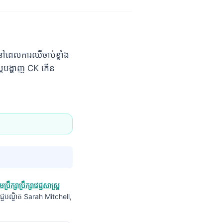
ពេលការឈឺចាប់ខ្លាំង
្តបង្ហាញ CK កើន
ុមប្រឹក្សាប្រឹក្សាវេជ្ជសាស្ត្រ
វេជ្ជបណ្ឌិត Sarah Mitchell,