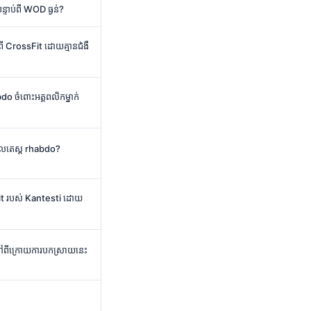
្ទាប់ពី WOD ធ្ងន់?
ពី CrossFit ដោយគ្មានជំងឺ
do ចំពោះអត្តពលិកម្នាក់
្ធផលតេស្ត rhabdo?
t របស់ Kantesti ដោយ
និកនៅពីក្រោយការបកស្រាយនេះ