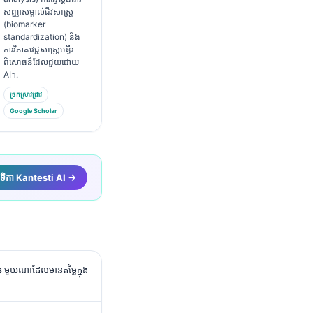
សញ្ញាសម្គាល់ជីវសាស្ត្រ
(biomarker
standardization) និង
ការវិភាគវេជ្ជសាស្ត្រមន្ទីរ
ពិសោធន៍ដែលជួយដោយ
AI។.
ច្រកស្រាវជ្រាវ
Google Scholar
េទិកា Kantesti AI →
 មួយណាដែលមានតម្លៃក្នុង