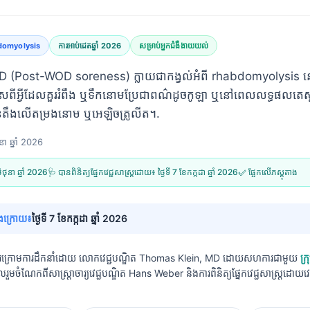
domyolysis
ការអាប់ដេតឆ្នាំ 2026
សម្រាប់អ្នកជំងឺងាយយល់
 (Post-WOD soreness) ក្លាយជាកង្វល់អំពី rhabdomyolysis នៅ
ពីអ្វីដែលគួររំពឹង ឬទឹកនោមប្រែជាពណ៌ដូចកូឡា ឬនៅពេលលទ្ធផលតេស
តឹងលើតម្រងនោម ឬអេឡិចត្រូលីត។.
ុនា ឆ្នាំ 2026
មិថុនា ឆ្នាំ 2026
🩺 បានពិនិត្យផ្នែកវេជ្ជសាស្ត្រដោយ៖
ថ្ងៃទី 7 ខែកក្កដា ឆ្នាំ 2026
✅ ផ្អែកលើភស្តុតាង
ចុងក្រោយ៖
ថ្ងៃទី 7 ខែកក្កដា ឆ្នាំ 2026
េរក្រោមការដឹកនាំដោយ
លោកវេជ្ជបណ្ឌិត Thomas Klein, MD
ដោយសហការជាមួយ
ក្រ
ូលរួមចំណែកពីសាស្ត្រាចារ្យវេជ្ជបណ្ឌិត Hans Weber និងការពិនិត្យផ្នែកវេជ្ជសាស្ត្រដោយ