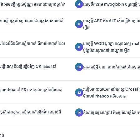
t អាចឡើងខ្ពស់ប៉ុណ្ណា មុនពេលវាគ្រោះថ្នាក់?
តេស្តទឹកនោម myoglobin បង្ហាញអ្វី បន
ងអេឡិចត្រូលីតមួយណាដែលត្រូវការការថែទាំ
ហេតុអ្វី AST និង ALT កើនឡើងបន្ទាប់
ថ្លើម
តូរដែលរំពឹងពីការហ្វឹកហាត់ ពីការបែកបាក់ដែល
ហេតុអ្វី WOD ដូចគ្នា បណ្តាលឲ្យ rhab
ប៉ុន្តែមិនបណ្តាលចំពោះម្នាក់ទៀត
ធ្វើតេស្ត និងធ្វើឡើងវិញ CK labs នៅ
អ្នកគួរធ្វើអ្វី ខណៈពេលកំពុងរង់ចាំលទ
របៀបអានរបាយការណ៍តេស្ត CrossFi
រេចថាត្រូវទៅ ER ឬតាមដានក្រៅមន្ទីរពេទ្យ
មិនហៅ rhabdo លើសហេតុ
ិភាពក្នុងការហ្វឹកហាត់ឡើងវិញ បន្ទាប់ពី
កំណត់ត្រាស្រាវជ្រាវ និងស្តង់ដារគ្លី
ាប់