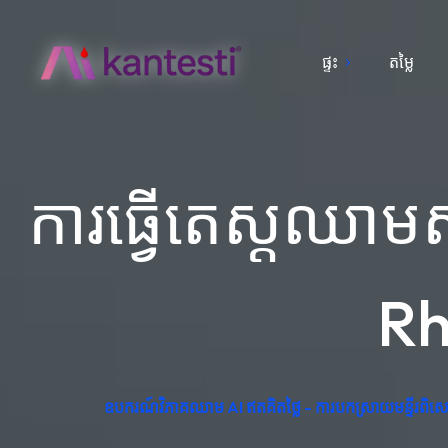
ផ្ទះ
តម្លៃ
ការធ្វើតេស្តឈាមស
Rh
ឧបករណ៍វិភាគឈាម AI ឥតគិតថ្លៃ - ការបកស្រាយមន្ទីរពិ