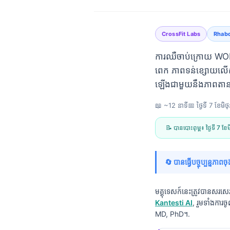
CrossFit Labs
Rhab
ការឈឺចាប់ក្រោយ WOD
ពេក ភាពទន់ខ្សោយលើស
ឡើងជាមួយនឹងភាពតាន
📖 ~12 នាទី
📅
ថ្ងៃទី 7 ខែមិថ
📝 បានបោះពុម្ព៖
ថ្ងៃទី 7 ខែ
🔄 បានធ្វើបច្ចុប្បន្នភាព
មគ្គុទេសក៍នេះត្រូវបានសរស
Kantesti AI
, រួមទាំងការច
Norsk bokmål
MD, PhD។.
Ślōnskŏ gŏdka