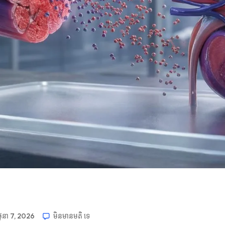
ិថុនា 7, 2026
មិនមាន​មតិ​
ទេ