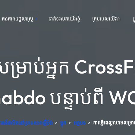
ធនធានវេជ្ជសាស្ត្រ
ទាក់ទងមកយើងខ្ញុំ
ក្រុមរបស់យើង។
ប
ម្រាប់អ្នក CrossF
abdo បន្ទាប់ពី 
សោធន៍ផលិតនៅប្រទេសអាឡឺម៉ង់
>
ប្លុក
>
អត្ថបទ
>
ការធ្វើតេស្តឈាមសម្រា