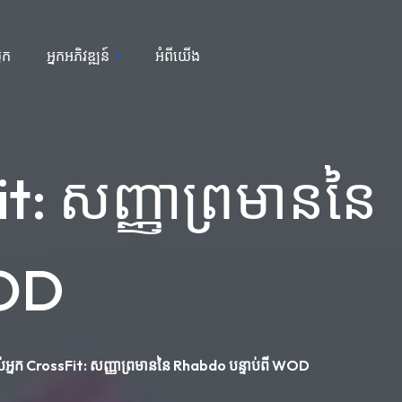
្លុក
អ្នកអភិវឌ្ឍន៍
អំពីយើង
it: សញ្ញាព្រមាននៃ
WOD
ប់អ្នក CrossFit: សញ្ញាព្រមាននៃ Rhabdo បន្ទាប់ពី WOD