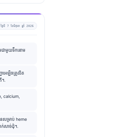
—
ថ្ងៃទី 7 ខែមិថុនា ឆ្នាំ 2026
 រួមជាមួយទឹកនោម
អេឡិចត្រូលីត
ី។.
, calcium,
មានសម្រាប់ heme
់សាច់ដុំ។.