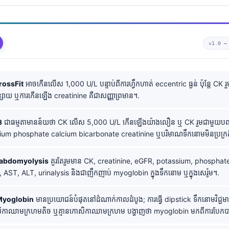
v1.0 
CrossFit
អាចកើនលើស 1,000 U/L បន្ទាប់ពីការហ្វឹកហាត់ eccentric ធ្ងន់ ប៉ុន្តែ CK
្សោយ ឬការកើនឡើង creatinine គឺជាសញ្ញាព្រមាន។.
់
ជាធម្មតាមានន័យថា CK លើស 5,000 U/L កើនឡើងយ៉ាងលឿន ឬ CK រួមជាមួយបញ្ហា
ium phosphate calcium bicarbonate creatinine ឬបរិមាណទឹកនោមមិនប្រក្រត
habdomyolysis
គួរតែរួមមាន CK, creatinine, eGFR, potassium, phosphate
AST, ALT, urinalysis និងជាញឹកញាប់ myoglobin ក្នុងទឹកនោម ឬក្នុងសេរ៉ូម។.
 Myoglobin
មានប្រយោជន៍បំផុតនៅដំណាក់កាលដំបូង; ការធ្វើ dipstick ទឹកនោមវិជ្ជ
កាឈាមក្រហមតិច ឬគ្មានកោសិកាឈាមក្រហម បង្ហាញថា myoglobin មកពីការបែកបាក