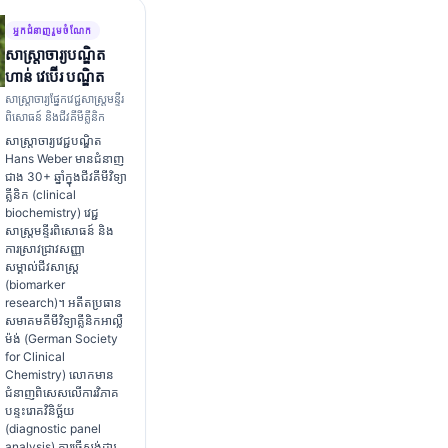
អ្នកជំនាញរួមចំណែក
សាស្ត្រាចារ្យ​បណ្ឌិត
ហាន់ វេប៊ើរ បណ្ឌិត
សាស្ត្រាចារ្យផ្នែកវេជ្ជសាស្ត្រមន្ទីរ
ពិសោធន៍ និងជីវគីមីគ្លីនិក
សាស្ត្រាចារ្យវេជ្ជបណ្ឌិត
Hans Weber មានជំនាញ
ជាង 30+ ឆ្នាំក្នុងជីវគីមីវិទ្យា
គ្លីនិក (clinical
biochemistry) វេជ្ជ
សាស្ត្រមន្ទីរពិសោធន៍ និង
ការស្រាវជ្រាវសញ្ញា
សម្គាល់ជីវសាស្ត្រ
(biomarker
research)។ អតីតប្រធាន
សមាគមគីមីវិទ្យាគ្លីនិកអាល្លឺ
ម៉ង់ (German Society
for Clinical
Chemistry) លោកមាន
ជំនាញពិសេសលើការវិភាគ
បន្ទះរោគវិនិច្ឆ័យ
(diagnostic panel
analysis) ការធ្វើស្តង់ដារ