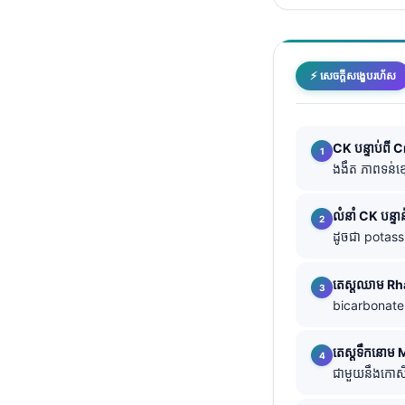
తెలుగు
मराठी
⚡ សេចក្តីសង្ខេបរហ័ស
اردو
বাংলা
Shqip
CK បន្ទាប់ពី 
ងងឹត ភាពទន់ខ
Magyar
Slovenščina
លំនាំ CK បន្ទាន
한국어
ដូចជា potass
Polski
តេស្តឈាម R
Lietuvių kalba
bicarbonate, 
Русский
តេស្តទឹកនោម
ქართული
ជាមួយនឹងកោសិ
Čeština