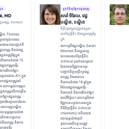
ំមុខ
អ្នកពិនិត្យផ្នែកវេជ្ជសាស្ត្រ
លីន, MD
សារ៉ា មីឆែល, វេជ្ជ
បណ្ឌិត, បណ្ឌិត
ជ្ជសាស្ត្រ, Kantesti
ទីប្រឹក្សាវេជ្ជសាស្ត្រជាន់ខ្ពស់ -
រោគវិទ្យាគ្លីនិក និងវេជ្ជសាស្ត្រផ្ទៃ
ណ្ឌិត Thomas
ក្នុង
គ្រូពេទ្យឯកទេស
លមានការបញ្ជាក់ពី
លោកស្រីវេជ្ជបណ្ឌិត Sarah
េជ្ជសាស្ត្រ និងជាវេជ្ជ
Mitchell គឺជាគ្រូពេទ្យ
្ជសាស្ត្រផ្ទៃក្នុង
ឯកទេសរោគវិទ្យាគ្លីនិក
ពិសោធន៍ជាង 15
(clinical pathologist)
វេជ្ជសាស្ត្រមន្ទីរ
ដែលមានវិញ្ញាបនបត្រ
ងការវិភាគផ្នែក
បញ្ជាក់ពីក្រុមប្រឹក្សាវេជ្ជ
លជួយដោយ AI។ ក្នុង
សាស្ត្រ និងមានបទ
កវេជ្ជសាស្ត្រនៅ
ពិសោធន៍ជាង 18 ឆ្នាំក្នុង
I លោកផ្តល់ការត្រួត
វិស័យវេជ្ជសាស្ត្រមន្ទីរ
វេជ្ជសាស្ត្រលើភាពត្រឹម
ពិសោធន៍ និងការវិភាគផ្នែក
ាគផ្នែកវេជ្ជសាស្ត្រ
រោគវិនិច្ឆ័យ។ លោកស្រីមាន
ាញសរសៃប្រសាទដែល
វិញ្ញាបនបត្រឯកទេសក្នុង
ិ។ លោកវេជ្ជបណ្ឌិត
គីមីវិទ្យាគ្លីនិក (clinical
ោះពុម្ពផ្សាយយ៉ាង
chemistry) ហើយបាន
យលើការបកស្រាយ
បោះពុម្ពយ៉ាងទូលំ
់ជីវសាស្ត្រ និងការ
ទូលាយលើបន្ទះសញ្ញា
យក្នុងមន្ទីរ
សម្គាល់ជីវសាស្ត្រ និងការ