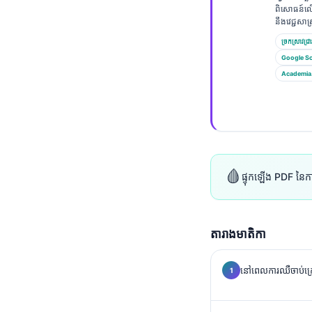
Gàidhlig
ពិសោធន៍លើ
នឹងវេជ្ជសាស្
Euskara
ច្រកស្រាវជ្រា
Македонски јазик
Google Sc
Latviešu valoda
Academia
Galego
অসমীয়া
සිංහල
سنڌي
🩸
ផ្ទុកឡើង PDF នៃកា
پښتو
Slovenčina
តារាងមាតិកា
Hrvatski
នៅពេលការឈឺចាប់ក្
Suomi
Қазақ тілі