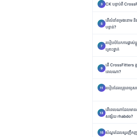
CK បន្ទាប់ពី CrossFi
Català
O‘zbekcha
តើលំនាំតម្រងនោម និ
Українська
បន្ទាន់?
አማርኛ
របៀបបំបែកការផ្លាស់ប្
Kiswahili
គ្រោះថ្នាក់
ဗမာစာ
តើ CrossFitters គួរ
ไทย
ពេលណា?
Tagalog
Tiếng Việt
របៀបដែលគ្រូពេទ្យសម្
Bahasa Melayu
മലയാളം
តើពេលណាដែលមានសុវត្ថ
ಕನ್ನಡ
សង្ស័យ rhabdo?
ગુજરાતી
សំណួរដែលសួរញឹកញ
தமிழ்