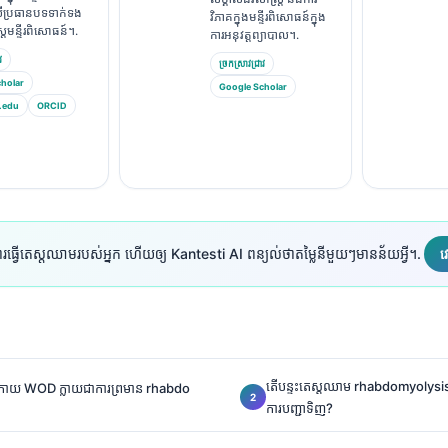
ប្រធានបទទាក់ទង
វិភាគក្នុងមន្ទីរពិសោធន៍ក្នុង
ត្រមន្ទីរពិសោធន៍។.
ការអនុវត្តព្យាបាល។.
វ
ច្រកស្រាវជ្រាវ
holar
Google Scholar
.edu
ORCID
រធ្វើតេស្តឈាមរបស់អ្នក ហើយឲ្យ Kantesti AI ពន្យល់ថាតម្លៃនីមួយៗមានន័យអ្វី។.
វ
តើបន្ទះតេស្តឈាម rhabdomyolysis
រោយ WOD ក្លាយជាការព្រមាន rhabdo
ការបញ្ជាទិញ?