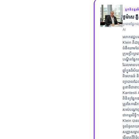
Frysk
អ្នកនិពន្ធនា
Esperanto
ថូម៉ាស គ្
ប្រធានផ្នែកវេ
Беларуская мова
AI
Татар теле
លោកវេជ្ជប
Klein គឺជា
Кыргызча
ជំងឺឈាមដែ
ក្រុមប្រឹក្សាវ
ئۇيغۇرچە
បណ្ឌិតផ្នែកវេជ
ដែលមានបទ
Cebuano
ឆ្នាំក្នុងវិស័យ
ពិសោធន៍ និ
Basa Jawa
ព្យាបាលដែ
តួនាទីជានាយ
ພາສາລາວ
Kantesti A
Монгол
ពិនិត្យផ្នែក
ត្រូវនៃការវិភ
Afrikaans
របស់បណ្ត
ជាកម្មសិទ្ធ
العربية المغربية
Klein បានប
ទូលំទូលា
Occitan
សញ្ញាសម្គាល
ធ្វើរោគវិនិច្ឆ័