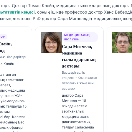
вторы
Доктор Томас Клейн, медицина ғылымдарының докторы
б
ьтативтік кеңесі
, соның ішінде профессор доктор Ханс Веберді
ның докторы, PhD доктор Сара Митчеллдің медициналық шол
МЕДИЦИНАЛЫҚ
ТОР
ШОЛУШЫ
Клейн,
Сара Митчелл,
нд
медицина
А.И. бас дәрігері
ғылымдарының
ас Кляйн —
докторы
Бас дәрігерлік
катталған
кеңесші - Клиникалық
лық гематолог
патология және ішкі
апевт,
аурулар
алық медицина
доктор Сара
да және ЖИ-
Митчелл — 18
 сүйемелденген
жылдан астам
ық талдауда 15
зертханалық
астам
медицина және
і бар. Kantesti
диагностикалық
аниясының Бас
талдау саласында
алық офицері