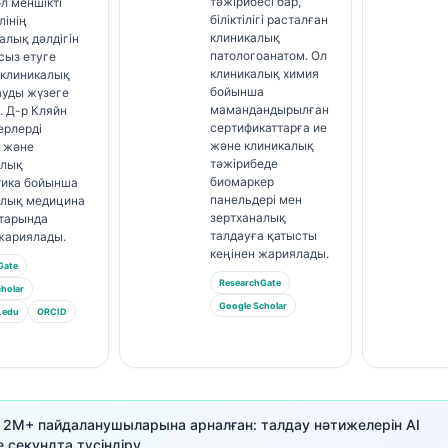
тәжірибесі бар,
ол меншікті
біліктілігі расталған
лінің
клиникалық
лық дәлдігін
патологоанатом. Ол
сыз етуге
клиникалық химия
 клиникалық
бойынша
ауды жүзеге
мамандандырылған
. Д-р Кляйн
сертификаттарға ие
ерлерді
және клиникалық
у және
тәжірибеде
алық
биомаркер
тика бойынша
панельдері мен
алық медицина
зертханалық
тарында
талдауға қатысты
жариялады.
кеңінен жариялады.
Gate
ResearchGate
holar
Google Scholar
.edu
ORCID
і 2M+ пайдаланушыларына арналған: талдау нәтижелерін AI
 секундта түсіндіру.