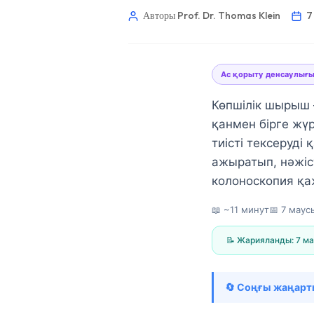
Авторы Prof. Dr. Thomas Klein
7
Ас қорыту денсаулығ
Көпшілік шырыш —
қанмен бірге жүр
тиісті тексеруд
ажыратып, нәжіс
колоноскопия қа
📖 ~11 минут
📅
7 маус
📝 Жарияланды:
7 м
Norsk bokmål
🔄 Соңғы жаңарт
Ślōnskŏ gŏdka