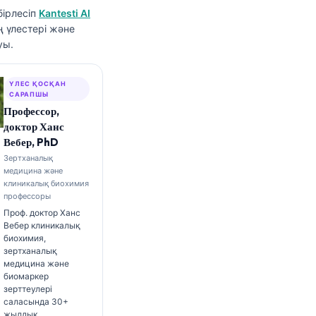
ірлесіп
Kantesti AI
ң үлестері және
уы.
ҮЛЕС ҚОСҚАН
САРАПШЫ
Профессор,
доктор Ханс
Вебер, PhD
Зертханалық
медицина және
клиникалық биохимия
профессоры
Проф. доктор Ханс
Вебер клиникалық
биохимия,
зертханалық
медицина және
биомаркер
зерттеулері
саласында 30+
жылдық