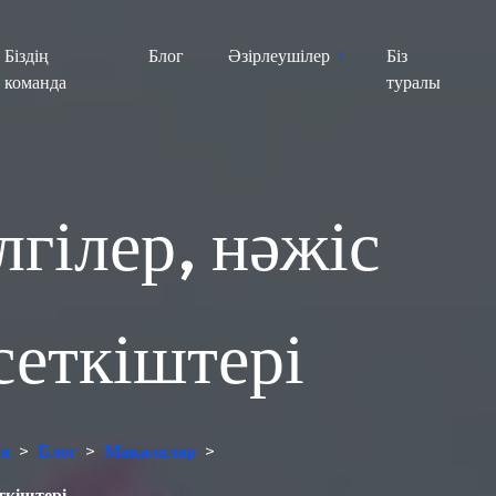
Біздің
Блог
Әзірлеушілер
Біз
команда
туралы
лгілер, нәжіс
сеткіштері
ан
>
Блог
>
Мақалалар
>
ткіштері