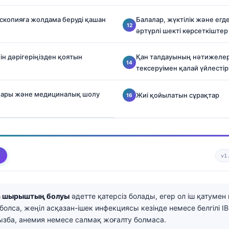
копияға жолдама беруді қашан
Балалар, жүктілік және егд
әртүрлі шекті көрсеткіштер
ін дәрігеріңізден қоятын
Қан талдауының нәтижелер
тексеруімен қалай үйлесті
лары және медициналық шолу
Жиі қойылатын сұрақтар
v1
а шырыштың болуы
әдетте қатерсіз болады, егер ол іш қатумен
 болса, жеңіл асқазан-ішек инфекциясы кезінде немесе белгілі I
қызба, анемия немесе салмақ жоғалту болмаса.