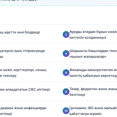
Ауруды атаудан бұрын нәжі
ш әдетте нені білдіреді
кестесін қолданыңыз
атерсіз ішек тітіркенуінде
Шырышты бақылаудан текс
ды
«қызыл жалаушалар»
н нәжіс зерттеулері, соның
Фекальды кальпротектин м
ке тексеру
ішектің қабынуын көрсетед
Темір, ферритин және жасы
к алаңдататын CBC үлгілері
белгілері
і-дәрмек және инфекциядан
Целиакия, IBD және маль
лгілері
қабаттасуы мүмкін