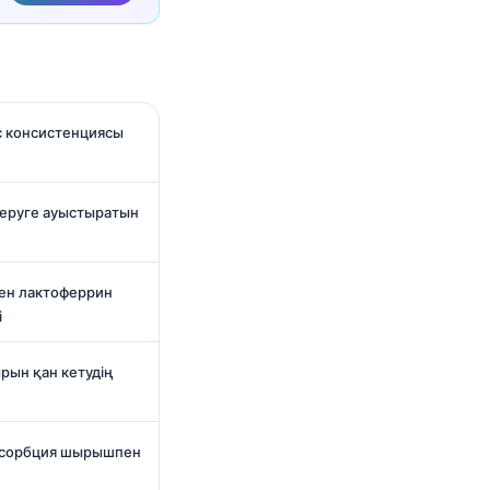
с консистенциясы
еруге ауыстыратын
ен лактоферрин
і
рын қан кетудің
абсорбция шырышпен