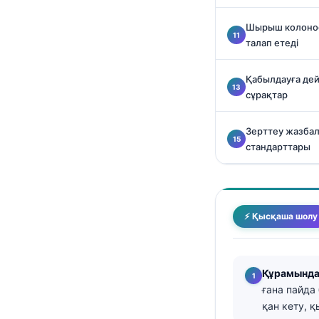
తెలుగు
Шырыш колонос
талап етеді
मराठी
اردو
Қабылдауға дей
বাংলা
сұрақтар
Shqip
Зерттеу жазба
Magyar
стандарттары
Slovenščina
한국어
Polski
⚡ Қысқаша шолу
Lietuvių kalba
Русский
Құрамынд
ქართული
ғана пайда
Čeština
қан кету, 