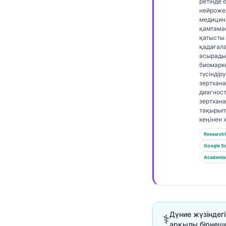
Gàidhlig
ретінде 
нейроже
Euskara
медицина
қамтама
Македонски јазик
қатысты
қадағал
Latviešu valoda
асырады
биомарк
Galego
түсіндір
зертхан
অসমীয়া
диагнос
සිංහල
зертхан
тақырып
سنڌي
кеңінен 
پښتو
Research
Google Sc
Academia
Slovenčina
Hrvatski
Suomi
Дүние жүзіндег
⚕️
Català
арқылы бірнеше