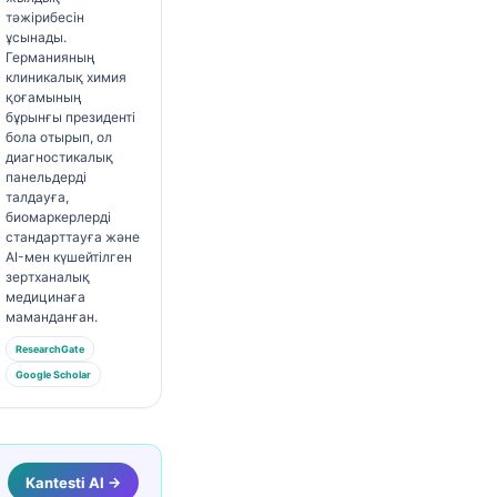
тәжірибесін
ұсынады.
Германияның
клиникалық химия
қоғамының
бұрынғы президенті
бола отырып, ол
диагностикалық
панельдерді
талдауға,
биомаркерлерді
стандарттауға және
AI-мен күшейтілген
зертханалық
медицинаға
маманданған.
ResearchGate
Google Scholar
Kantesti AI →