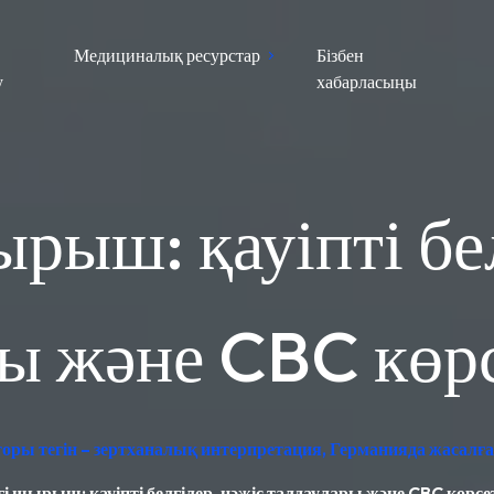
Медициналық ресурстар
Бізбен
у
хабарласыңы
рыш: қауіпті бе
ы және CBC көр
аторы тегін – зертханалық интерпретация, Германияда жасалғ
гі шырыш: қауіпті белгілер, нәжіс талдаулары және CBC көрсе