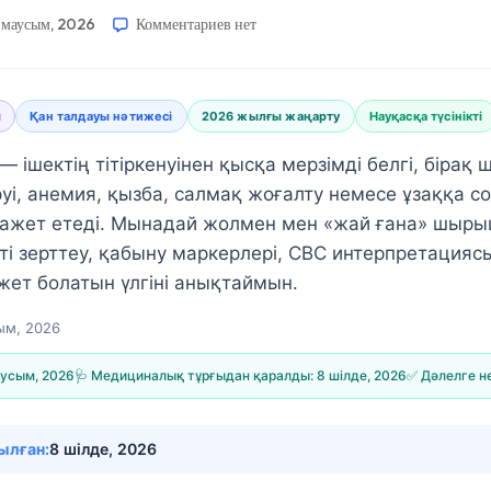
 маусым, 2026
Комментариев
нет
ы
Қан талдауы нәтижесі
2026 жылғы жаңарту
Науқасқа түсінікті
 ішектің тітіркенуінен қысқа мерзімді белгі, біра
уі, анемия, қызба, салмақ жоғалту немесе ұзаққа со
і қажет етеді. Мынадай жолмен мен «жай ғана» шыры
ті зерттеу, қабыну маркерлері, CBC интерпретацияс
жет болатын үлгіні анықтаймын.
ым, 2026
аусым, 2026
🩺 Медициналық тұрғыдан қаралды:
8 шілде, 2026
✅ Дәлелге н
ылған:
8 шілде, 2026