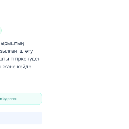
қ шырыштың
зылған іш өту
шты тітіркенуден
ы және кейде
егізделген