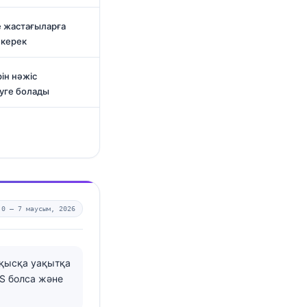
е жастағыларға
 керек
ін нәжіс
руге болады
.0 —
7 маусым, 2026
 қысқа уақытқа
BS болса және