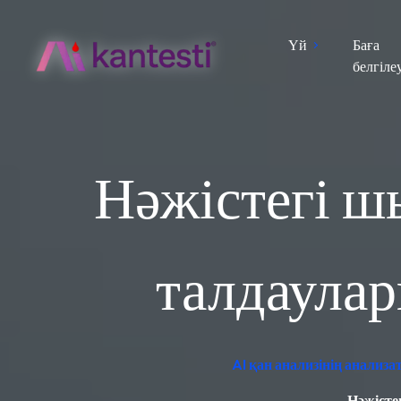
Үй
Баға
белгіле
Нәжістегі шы
талдаулар
AI қан анализінің анализ
Нәжісте