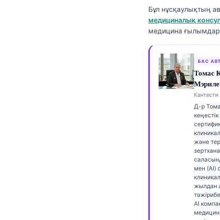
Бұл нұсқаулықтың а
Frysk
медициналық консул
Esperanto
медицина ғылымдары
Беларуская мова
Татар теле
БАС АВ
Томас 
Кыргызча
Мэриле
ئۇيغۇرچە
Кантести 
Д-р Том
Cebuano
кеңестік
Basa Jawa
сертифи
клиника
ພາສາລາວ
және тер
зертхан
Монгол
саласын
мен (AI)
Afrikaans
клиникал
жылдан 
العربية المغربية
тәжірибес
AI комп
Occitan
медицин