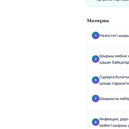
O‘zbekcha
Українська
Мазмұны
አማርኛ
Kiswahili
Нәжістегі шыры
ភាសាខ្មែរ
ဗမာစာ
Шырыш көбіне қ
ไทย
қашан байқала
Tagalog
Сұрауға болаты
Tiếng Việt
ішінде паразит
Bahasa Melayu
Шырышты көбіре
മലയാളം
ಕನ್ನಡ
ગુજરાતી
Инфекция, дәр
кейінгі шырыш ү
தமிழ்