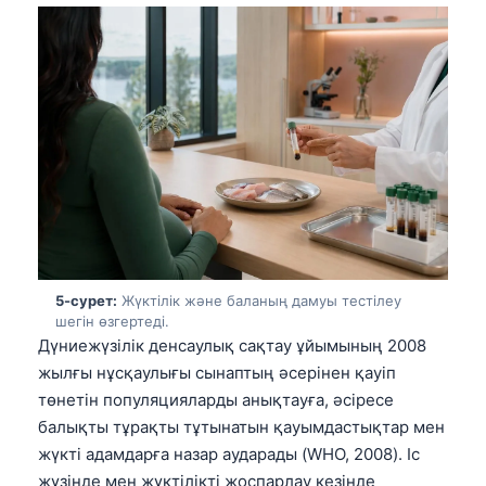
5-сурет:
Жүктілік және баланың дамуы тестілеу
шегін өзгертеді.
Дүниежүзілік денсаулық сақтау ұйымының 2008
жылғы нұсқаулығы сынаптың әсерінен қауіп
төнетін популяцияларды анықтауға, әсіресе
балықты тұрақты тұтынатын қауымдастықтар мен
Norsk bokmål
жүкті адамдарға назар аударады (WHO, 2008). Іс
Ślōnskŏ gŏdka
жүзінде мен жүктілікті жоспарлау кезінде