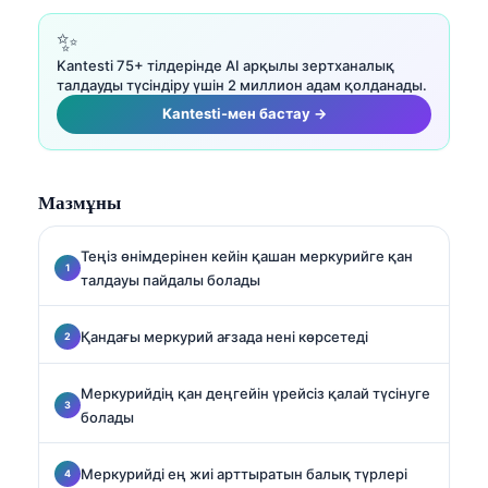
күшейтілген зертханалық медицинаға
маманданған.
✨
Kantesti 75+ тілдерінде AI арқылы зертханалық
талдауды түсіндіру үшін 2 миллион адам қолданады.
Kantesti-мен бастау →
Мазмұны
Теңіз өнімдерінен кейін қашан меркурийге қан
талдауы пайдалы болады
Қандағы меркурий ағзада нені көрсетеді
Меркурийдің қан деңгейін үрейсіз қалай түсінуге
болады
Меркурийді ең жиі арттыратын балық түрлері