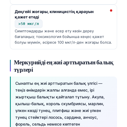
Деңгейі жоғары, клиницистің қарауын
қажет етеді
>50 мкг/л
Симптомдарды және әсер ету көзін дереу
бағалаңыз; токсикология бойынша кеңес қажет
болуы мүмкін, әсіресе 100 мкг/л-ден жоғары болса.
Меркурийді ең жиі арттыратын балық
түрлері
Сынапты ең жиі арттыратын балық үлгісі —
теңіз өнімдерін жалпы алғанда емес, ірі
жыртқыш балықты қайталап тұтыну. Акула,
қылыш-балық, король скумбриясы, марлин,
үлкен көзді тунец, плитфиш және жиі үлкен
тунец стейктері лосось, сардина, анчоус,
форель, сельдь немесе көптеген