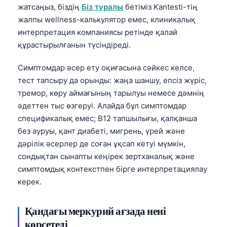
жатсаңыз, біздің
Біз туралы
бетіміз Kantesti-тің
жалпы wellness-калькулятор емес, клиникалық
интерпретация компаниясы ретінде қалай
құрастырылғанын түсіндіреді.
Симптомдар әсер ету оқиғасына сәйкес келсе,
тест тапсыру да орынды: жаңа шаншу, епсіз жүріс,
тремор, көру аймағының тарылуы немесе дәмнің
әдеттен тыс өзгеруі. Алайда бұл симптомдар
спецификалық емес; В12 тапшылығы, қалқанша
без ауруы, қант диабеті, мигрень, үрей және
дәрілік әсерлер де соған ұқсап кетуі мүмкін,
сондықтан сынапты кеңірек зертханалық және
симптомдық контекстпен бірге интерпретациялау
керек.
Қандағы меркурий ағзада нені
көрсетеді