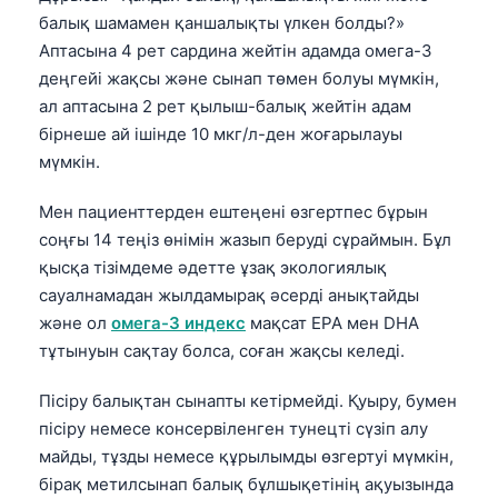
балық шамамен қаншалықты үлкен болды?»
Аптасына 4 рет сардина жейтін адамда омега-3
деңгейі жақсы және сынап төмен болуы мүмкін,
ал аптасына 2 рет қылыш-балық жейтін адам
бірнеше ай ішінде 10 мкг/л-ден жоғарылауы
мүмкін.
Мен пациенттерден ештеңені өзгертпес бұрын
соңғы 14 теңіз өнімін жазып беруді сұраймын. Бұл
қысқа тізімдеме әдетте ұзақ экологиялық
сауалнамадан жылдамырақ әсерді анықтайды
және ол
омега-3 индекс
мақсат EPA мен DHA
тұтынуын сақтау болса, соған жақсы келеді.
Пісіру балықтан сынапты кетірмейді. Қуыру, бумен
пісіру немесе консервіленген тунецті сүзіп алу
майды, тұзды немесе құрылымды өзгертуі мүмкін,
бірақ метилсынап балық бұлшықетінің ақуызында