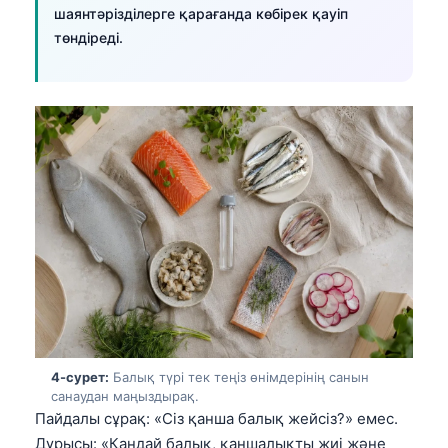
шаянтәрізділерге қарағанда көбірек қауіп
төндіреді.
4-сурет:
Балық түрі тек теңіз өнімдерінің санын
санаудан маңыздырақ.
Пайдалы сұрақ: «Сіз қанша балық жейсіз?» емес.
Дұрысы: «Қандай балық, қаншалықты жиі және