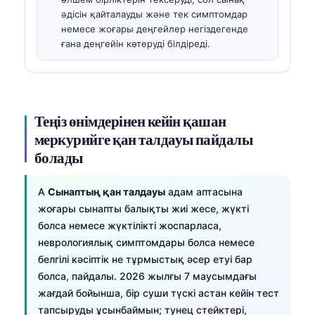
әдісін қайталауды және тек симптомдар
немесе жоғары деңгейлер негіздегенде
ғана деңгейін көтеруді білдіреді.
Теңіз өнімдерінен кейін қашан
меркурийге қан талдауы пайдалы
болады
A
Сынаптың қан талдауы
адам аптасына
жоғары сынапты балықты жиі жесе, жүкті
болса немесе жүктілікті жоспарласа,
неврологиялық симптомдары болса немесе
белгілі кәсіптік не тұрмыстық әсер етуі бар
болса, пайдалы. 2026 жылғы 7 маусымдағы
жағдай бойынша, бір суши түскі астан кейін тест
тапсыруды ұсынбаймын; тунец стейктері,