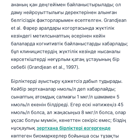
ананың қан деңгейімен байланыстырылады; ол
даму нейроуыттылығы деректерінен алынған
белгісіздік факторларымен есептелген. Grandjean
et al. Фарер аралдары когортасында жүктілік
кезіндегі метилсынаптың әсерінен кейін
балаларда когнитивтік байланыстарды хабарлады;
бұл клиницистердің жүктілік кезінде нысаналы
көрсеткіштерді неғұрлым қатаң ұстауының бір
себебі (Grandjean et al., 1997).
Бірліктерді ауыстыру қажетсіз дабыл тудырады.
Кейбір зертханалар нмоль/л деп хабарлайды;
сынаптың атомдық салмағы 1 мкг/л шамамен 5
нмоль/л екенін білдіреді. Егер ескі нәтижеңіз 45
нмоль/л болса, ал жаңасыңыз 8 мкг/л болса, олар
ұқсас болуы мүмкін, кенеттен секіріс емес; біздің
нұсқаулық
зертхана бірліктері өзгергенде
көптеген биомаркерлер бойынша осы тұзақты