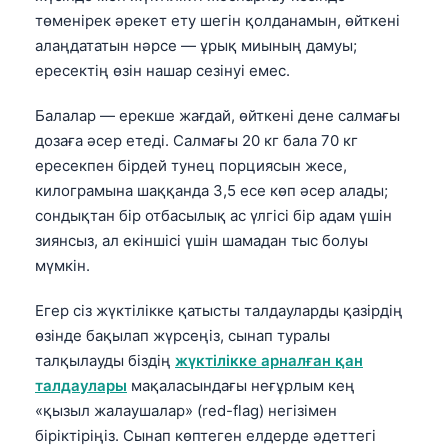
төменірек әрекет ету шегін қолданамын, өйткені
Frysk
алаңдататын нәрсе — ұрық миының дамуы;
Esperanto
ересектің өзін нашар сезінуі емес.
Беларуская мова
Балалар — ерекше жағдай, өйткені дене салмағы
Татар теле
дозаға әсер етеді. Салмағы 20 кг бала 70 кг
Кыргызча
ересекпен бірдей тунец порциясын жесе,
ئۇيغۇرچە
килограмына шаққанда 3,5 есе көп әсер алады;
сондықтан бір отбасылық ас үлгісі бір адам үшін
Cebuano
зиянсыз, ал екіншісі үшін шамадан тыс болуы
Basa Jawa
мүмкін.
ພາສາລາວ
Егер сіз жүктілікке қатысты талдауларды қазірдің
Монгол
өзінде бақылап жүрсеңіз, сынап туралы
Afrikaans
талқылауды біздің
жүктілікке арналған қан
العربية المغربية
талдаулары
мақаласындағы неғұрлым кең
«қызыл жалаушалар» (red-flag) негізімен
Occitan
біріктіріңіз. Сынап көптеген елдерде әдеттегі