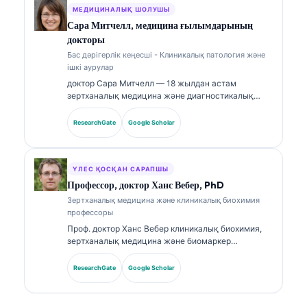
дәлдігін қамтамасыз етуге қатысты клиникалық
МЕДИЦИНАЛЫҚ ШОЛУШЫ
қадағалауды жүзеге асырады. Д-р Кляйн
Сара Митчелл, медицина ғылымдарының
биомаркерлерді түсіндіру және зертханалық
докторы
диагностика бойынша зертханалық медицина
Бас дәрігерлік кеңесші - Клиникалық патология және
тақырыптарында кеңінен жариялады.
ішкі аурулар
доктор Сара Митчелл — 18 жылдан астам
зертханалық медицина және диагностикалық
талдау саласында тәжірибесі бар, біліктілігі
расталған клиникалық патологоанатом. Ол
ResearchGate
Google Scholar
клиникалық химия бойынша мамандандырылған
сертификаттарға ие және клиникалық тәжірибеде
биомаркер панельдері мен зертханалық талдауға
қатысты кеңінен жариялады.
ҮЛЕС ҚОСҚАН САРАПШЫ
Профессор, доктор Ханс Вебер, PhD
Зертханалық медицина және клиникалық биохимия
профессоры
Проф. доктор Ханс Вебер клиникалық биохимия,
зертханалық медицина және биомаркер
зерттеулері саласында 30+ жылдық тәжірибесін
ұсынады. Германияның клиникалық химия
ResearchGate
Google Scholar
қоғамының бұрынғы президенті бола отырып, ол
диагностикалық панельдерді талдауға,
биомаркерлерді стандарттауға және AI-мен