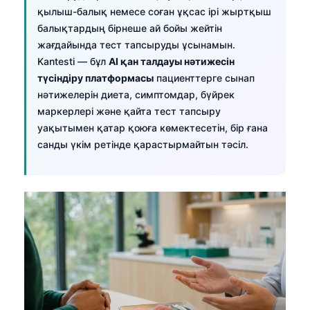
қылыш-балық немесе соған ұқсас ірі жыртқыш
балықтардың бірнеше ай бойы жейтін
жағдайында тест тапсыруды ұсынамын.
Kantesti — бұл
AI қан талдауы нәтижесін
түсіндіру платформасы
пациенттерге сынап
нәтижелерін диета, симптомдар, бүйрек
маркерлері және қайта тест тапсыру
уақытымен қатар қоюға көмектесетін, бір ғана
санды үкім ретінде қарастырмайтын тәсіл.