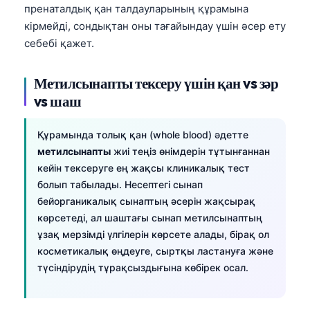
Gàidhlig
пренаталдық қан талдауларының құрамына
Euskara
кірмейді, сондықтан оны тағайындау үшін әсер ету
себебі қажет.
Македонски јазик
Latviešu valoda
Метилсынапты тексеру үшін қан vs зәр
Galego
vs шаш
অসমীয়া
Құрамында толық қан (whole blood) әдетте
සිංහල
метилсынапты
жиі теңіз өнімдерін тұтынғаннан
سنڌي
кейін тексеруге ең жақсы клиникалық тест
پښتو
болып табылады. Несептегі сынап
бейорганикалық сынаптың әсерін жақсырақ
көрсетеді, ал шаштағы сынап метилсынаптың
Slovenčina
ұзақ мерзімді үлгілерін көрсете алады, бірақ ол
косметикалық өңдеуге, сыртқы ластануға және
Hrvatski
түсіндірудің тұрақсыздығына көбірек осал.
Suomi
Català