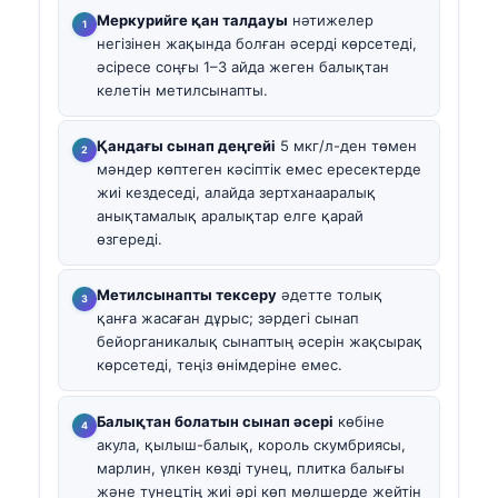
Меркурийге қан талдауы
нәтижелер
негізінен жақында болған әсерді көрсетеді,
әсіресе соңғы 1–3 айда жеген балықтан
келетін метилсынапты.
Қандағы сынап деңгейі
5 мкг/л-ден төмен
мәндер көптеген кәсіптік емес ересектерде
жиі кездеседі, алайда зертханааралық
анықтамалық аралықтар елге қарай
өзгереді.
Метилсынапты тексеру
әдетте толық
қанға жасаған дұрыс; зәрдегі сынап
бейорганикалық сынаптың әсерін жақсырақ
көрсетеді, теңіз өнімдеріне емес.
Балықтан болатын сынап әсері
көбіне
акула, қылыш-балық, король скумбриясы,
марлин, үлкен көзді тунец, плитка балығы
және тунецтің жиі әрі көп мөлшерде жейтін