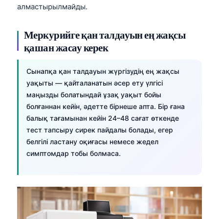
日本語
алмастырылмайды.
Eesti
Меркурийге қан талдауын ең жақсы
Azərbaycan dili
қашан жасау керек
Bosanski
Svenska
Сынапқа қан талдауын жүргізудің ең жақсы
уақыты — қайталанатын әсер ету үлгісі
Српски језик
маңызды болатындай ұзақ уақыт бойы
Íslenska
болғаннан кейін, әдетте бірнеше апта. Бір ғана
Հայերեն
балық тағамынан кейін 24–48 сағат өткенде
тест тапсыру сирек пайдалы болады, егер
Bahasa Indonesia
белгілі ластану оқиғасы немесе жедел
हिन्दी
симптомдар тобы болмаса.
Nederlands
Dansk
Български
فارسی