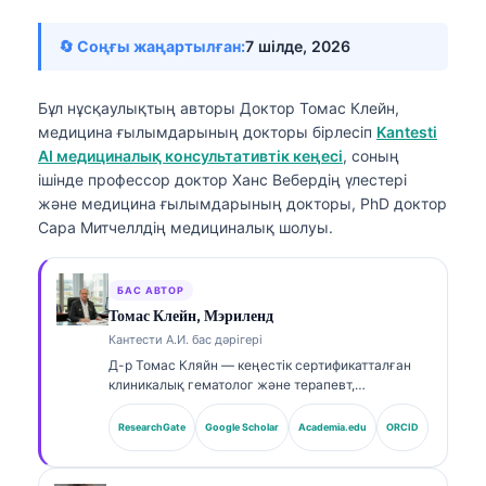
🔄 Соңғы жаңартылған:
7 шілде, 2026
Бұл нұсқаулықтың авторы
Доктор Томас Клейн,
медицина ғылымдарының докторы
бірлесіп
Kantesti
AI медициналық консультативтік кеңесі
, соның
ішінде профессор доктор Ханс Вебердің үлестері
және медицина ғылымдарының докторы, PhD доктор
Сара Митчеллдің медициналық шолуы.
БАС АВТОР
Томас Клейн, Мэриленд
Кантести А.И. бас дәрігері
Д-р Томас Кляйн — кеңестік сертификатталған
клиникалық гематолог және терапевт,
зертханалық медицина саласында және ЖИ-мен
(AI) сүйемелденген клиникалық талдауда 15
ResearchGate
Google Scholar
Academia.edu
ORCID
жылдан астам тәжірибесі бар. Kantesti AI
компаниясының Бас медициналық офицері
ретінде ол меншікті нейрожелінің медициналық