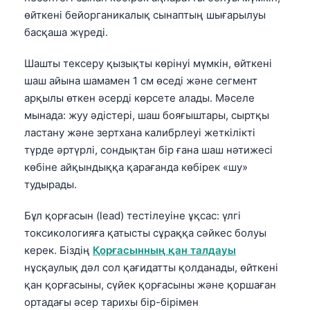
өйткені бейорганикалық сынаптың шығарылуы
తెలుగు
басқаша жүреді.
मराठी
Шашты тексеру қызықты көрінуі мүмкін, өйткені
اردو
шаш айына шамамен 1 см өседі және сегмент
বাংলা
арқылы өткен әсерді көрсете алады. Мәселе
Shqip
мынада: жуу әдістері, шаш бояғыштары, сыртқы
ластану және зертхана калибрлеуі жеткілікті
Magyar
түрде әртүрлі, сондықтан бір ғана шаш нәтижесі
Slovenščina
көбіне айқындыққа қарағанда көбірек «шу»
한국어
тудырады.
Polski
Бұл қорғасын (lead) тестілеуіне ұқсас: үлгі
Lietuvių kalba
токсикологияға қатысты сұраққа сәйкес болуы
Русский
керек. Біздің
Қорғасынның қан талдауы
нұсқаулық дәл сол қағидатты қолданады, өйткені
ქართული
қан қорғасыны, сүйек қорғасыны және қоршаған
Čeština
ортадағы әсер тарихы бір-бірімен