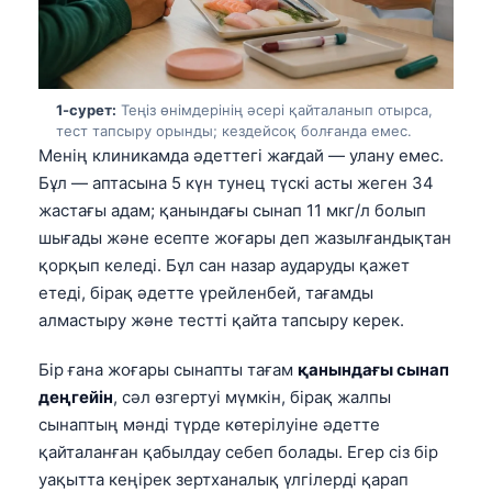
1-сурет:
Теңіз өнімдерінің әсері қайталанып отырса,
тест тапсыру орынды; кездейсоқ болғанда емес.
Менің клиникамда әдеттегі жағдай — улану емес.
Бұл — аптасына 5 күн тунец түскі асты жеген 34
жастағы адам; қанындағы сынап 11 мкг/л болып
шығады және есепте жоғары деп жазылғандықтан
қорқып келеді. Бұл сан назар аударуды қажет
етеді, бірақ әдетте үрейленбей, тағамды
алмастыру және тестті қайта тапсыру керек.
Бір ғана жоғары сынапты тағам
қанындағы сынап
деңгейін
, сәл өзгертуі мүмкін, бірақ жалпы
сынаптың мәнді түрде көтерілуіне әдетте
қайталанған қабылдау себеп болады. Егер сіз бір
уақытта кеңірек зертханалық үлгілерді қарап