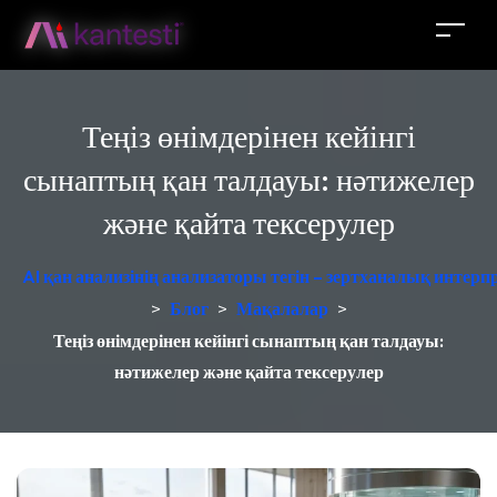
Теңіз өнімдерінен кейінгі
сынаптың қан талдауы: нәтижелер
және қайта тексерулер
AI қан анализінің анализаторы тегін – зертханалық интер
>
Блог
>
Мақалалар
>
Теңіз өнімдерінен кейінгі сынаптың қан талдауы:
нәтижелер және қайта тексерулер