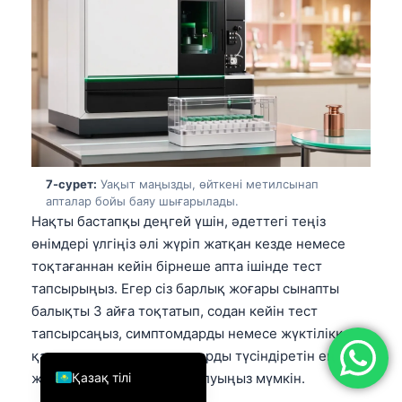
简体中文
Română
Türkçe
Ελληνικά
Português
Español
7-сурет:
Уақыт маңызды, өйткені метилсынап
Italiano
апталар бойы баяу шығарылады.
Нақты бастапқы деңгей үшін, әдеттегі теңіз
עִבְרִית
өнімдері үлгіңіз әлі жүріп жатқан кезде немесе
Français
тоқтағаннан кейін бірнеше апта ішінде тест
тапсырыңыз. Егер сіз барлық жоғары сынапты
العربية
балықты 3 айға тоқтатып, содан кейін тест
Deutsch
тапсырсаңыз, симптомдарды немесе жүктілікке
English
қатысты алаңдаушылықтарды түсіндіретін ең
Қазақ тілі
жоғары деңгейді өткізіп алуыңыз мүмкін.