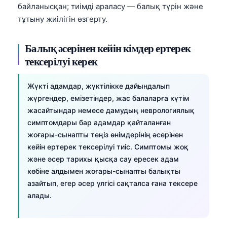
байланысқан; тиімді араласу — балық түрін және
тұтыну жиілігін өзгерту.
Балық әсерінен кейін кімдер ертерек
тексерілуі керек
Жүкті адамдар, жүктілікке дайындалып
жүргендер, емізетіндер, жас балаларға күтім
жасайтындар немесе дамудың неврологиялық
симптомдары бар адамдар қайталанған
жоғары-сынапты теңіз өнімдерінің әсерінен
кейін ертерек тексерілуі тиіс. Симптомы жоқ
және әсер тарихы қысқа сау ересек адам
көбіне алдымен жоғары-сынапты балықты
азайтып, егер әсер үлгісі сақталса ғана тексере
алады.