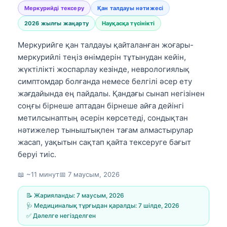
Меркурийді тексеру
Қан талдауы нәтижесі
2026 жылғы жаңарту
Науқасқа түсінікті
Меркурийге қан талдауы қайталанған жоғары-
меркурийлі теңіз өнімдерін тұтынудан кейін,
жүктілікті жоспарлау кезінде, неврологиялық
симптомдар болғанда немесе белгілі әсер ету
жағдайында ең пайдалы. Қандағы сынап негізінен
соңғы бірнеше аптадан бірнеше айға дейінгі
метилсынаптың әсерін көрсетеді, сондықтан
нәтижелер тыныштықпен тағам алмастырулар
жасап, уақытын сақтап қайта тексеруге бағыт
беруі тиіс.
📖 ~11 минут
📅
7 маусым, 2026
📝 Жарияланды:
7 маусым, 2026
🩺 Медициналық тұрғыдан қаралды:
7 шілде, 2026
✅ Дәлелге негізделген