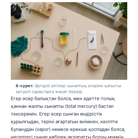
O‘zbekcha
Українська
አማርኛ
Kiswahili
ភាសាខ្មែរ
ဗမာစာ
ไทย
Tagalog
6-сурет:
Әртүрлі үлгілер сынаптың әсеріне қатысты
Tiếng Việt
әртүрлі сұрақтарға жауап береді.
Bahasa Melayu
Егер әсер балықтан болса, мен әдетте толық
қаннан жалпы сынапты (total mercury) бастап
മലയാളം
тексеремін. Егер әсер сынған өндірістік
ಕನ್ನಡ
құрылғыдан, теріні ағартатын өнімнен, кәсіптік
ગુજરાતી
буланудан (vapor) немесе ерекше қоспадан болса,
несептегі сынап көбірек ақпаратты болуы мүмкін,
தமிழ்