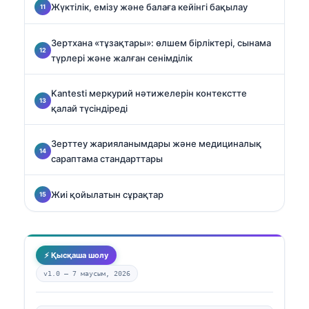
Жүктілік, емізу және балаға кейінгі бақылау
Зертхана «тұзақтары»: өлшем бірліктері, сынама
түрлері және жалған сенімділік
Kantesti меркурий нәтижелерін контекстте
қалай түсіндіреді
Зерттеу жарияланымдары және медициналық
сараптама стандарттары
Жиі қойылатын сұрақтар
⚡ Қысқаша шолу
v1.0 —
7 маусым, 2026