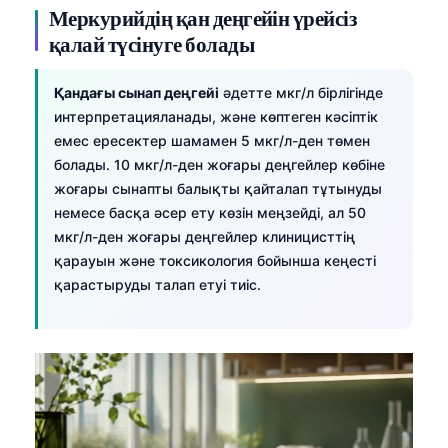
Меркурийдің қан деңгейін үрейсіз
қалай түсінуге болады
Қандағы сынап деңгейі
әдетте мкг/л бірлігінде
интерпретацияланады, және көптеген кәсіптік
емес ересектер шамамен 5 мкг/л-ден төмен
болады. 10 мкг/л-ден жоғары деңгейлер көбіне
жоғары сынапты балықты қайталап тұтынуды
немесе басқа әсер ету көзін меңзейді, ал 50
мкг/л-ден жоғары деңгейлер клиницисттің
қарауын және токсикология бойынша кеңесті
қарастыруды талап етуі тиіс.