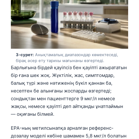
3-сурет:
Анықтамалық диапазондар көмектеседі,
бірақ әсер ету тарихы мағынаны өзгертеді.
Барлығына бірдей қауіпсіз бен қауіпті ажырататын
бір ғана шек жоқ. Жүктілік, жас, симптомдар,
балық түрі және нәтиженің бүкіл қаннан ба,
несептен бе алынғаны жоспарды өзгертеді;
сондықтан мен пациенттерге 9 мкг/л немесе
жақсы, немесе қауіпті деп айтқанды ұнатпаймын
— оқиғаны білмей.
EPA-ның метилсынапқа арналған референс-
дозалау моделі көбіне шамамен 5,8 мкг/л болатын