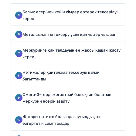
Балық әсерінен кейін кімдер ертерек тексерілуі
керек
Метилсынапты тексеру үшін қан vs зәр vs шаш
Меркурийге қан талдауын ең жақсы қашан жасау
керек
Нәтижелер қайталама тексеруді қалай
бағыттайды
Омега-3-терді жоғалтпай балықтан болатын
меркурий әсерін азайту
Жоғары нәтиже болғанда шұғылдықты
өзгертетін симптомдар