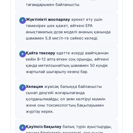
тағамдарымен байланысты.
Жүктілікті жоспарлау
әрекет ету үшін
төменірек шек қажет, өйткені EPA
анықтамалық-доза моделі ананың қанында
шамамен 5,8 мкг/л-ге сәйкес келеді.
Қайта тексеру
әдетте әсерді азайтқаннан
кейін 8–12 апта өткен соң орынды, өйткені
қанда метилсынаптың шамамен 50 күндік
жартылай шығарылу кезеңі бар.
Хелация
жұмсақ балыққа байланысты
сынап деңгейі жоғарылағанда
қолданылмайды; ол зиян келтіруі мүмкін
және оны токсикологтың бақылауымен
жүргізу керек.
Қауіпсіз бақылау
балық түрін ауыстыруды,
өлшем бірліктерін тексеруді, сол сынақ