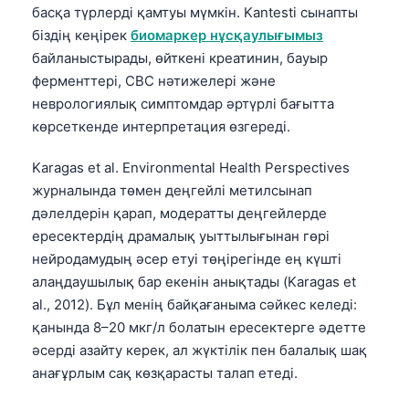
басқа түрлерді қамтуы мүмкін. Kantesti сынапты
біздің кеңірек
биомаркер нұсқаулығымыз
байланыстырады, өйткені креатинин, бауыр
ферменттері, CBC нәтижелері және
неврологиялық симптомдар әртүрлі бағытта
көрсеткенде интерпретация өзгереді.
Karagas et al. Environmental Health Perspectives
журналында төмен деңгейлі метилсынап
дәлелдерін қарап, модератты деңгейлерде
ересектердің драмалық уыттылығынан гөрі
нейродамудың әсер етуі төңірегінде ең күшті
алаңдаушылық бар екенін анықтады (Karagas et
al., 2012). Бұл менің байқағаныма сәйкес келеді:
қанында 8–20 мкг/л болатын ересектерге әдетте
әсерді азайту керек, ал жүктілік пен балалық шақ
анағұрлым сақ көзқарасты талап етеді.