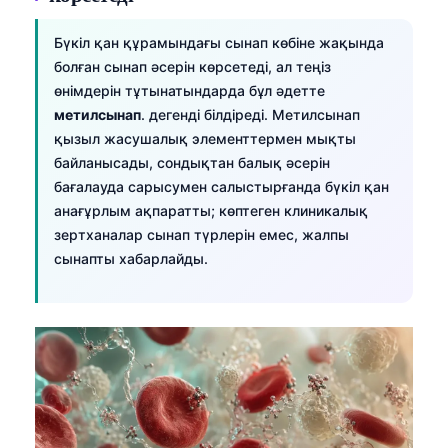
Бүкіл қан құрамындағы сынап көбіне жақында
болған сынап әсерін көрсетеді, ал теңіз
өнімдерін тұтынатындарда бұл әдетте
метилсынап
. дегенді білдіреді. Метилсынап
қызыл жасушалық элементтермен мықты
байланысады, сондықтан балық әсерін
бағалауда сарысумен салыстырғанда бүкіл қан
анағұрлым ақпаратты; көптеген клиникалық
зертханалар сынап түрлерін емес, жалпы
сынапты хабарлайды.