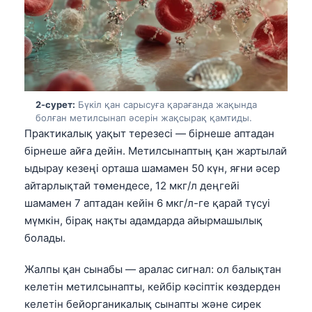
2-сурет:
Бүкіл қан сарысуға қарағанда жақында
болған метилсынап әсерін жақсырақ қамтиды.
Практикалық уақыт терезесі — бірнеше аптадан
бірнеше айға дейін. Метилсынаптың қан жартылай
ыдырау кезеңі орташа шамамен 50 күн, яғни әсер
айтарлықтай төмендесе, 12 мкг/л деңгейі
шамамен 7 аптадан кейін 6 мкг/л-ге қарай түсуі
мүмкін, бірақ нақты адамдарда айырмашылық
болады.
Жалпы қан сынабы — аралас сигнал: ол балықтан
келетін метилсынапты, кейбір кәсіптік көздерден
келетін бейорганикалық сынапты және сирек