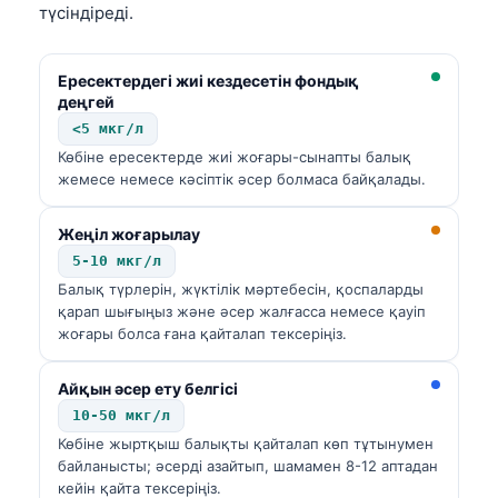
түсіндіреді.
Ересектердегі жиі кездесетін фондық
деңгей
<5 мкг/л
Көбіне ересектерде жиі жоғары-сынапты балық
жемесе немесе кәсіптік әсер болмаса байқалады.
Жеңіл жоғарылау
5-10 мкг/л
Балық түрлерін, жүктілік мәртебесін, қоспаларды
қарап шығыңыз және әсер жалғасса немесе қауіп
жоғары болса ғана қайталап тексеріңіз.
Айқын әсер ету белгісі
10-50 мкг/л
Көбіне жыртқыш балықты қайталап көп тұтынумен
байланысты; әсерді азайтып, шамамен 8-12 аптадан
кейін қайта тексеріңіз.