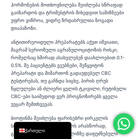
ჰორმონების მოთხოვნილება შეიძლება სწრაფად
简体中文
გაიზარდოს და ტრიმესტრის მიხედვით სამიზნეები
Română
უფრო ვიწროა, ვიდრე ზრდასრულთა ზოგადი
დიაპაზონი.
Türkçe
Ελληνικά
ანტითირეოიდული პრეპარატებს აქვთ იშვიათი,
Português
მაგრამ სერიოზული აგრანულოციტოზის რისკი,
რომელსაც ხშირად ასახელებენ დაახლოებით 0.1-
Español
0.5%. მე პაციენტებს ვეუბნები, შეწყვიტონ
Italiano
პრეპარატი და მიმართონ გადაუდებელ CBC
עִבְרִית
ტესტირებას, თუ გაჩნდა სიცხე, პირის ღრუს
წყლულები ან ძლიერი ყელის ტკივილი; რუტინული
Français
CBC-ები საიმედოდ ვერ პროგნოზირებს ყველა
العربية
უეცარ შემთხვევას.
Deutsch
ბიოტინმა შეიძლება ფარისებრი ჯირკვლის
English
სისხლის ანალიზები აჩვენოს არასწორად,
ქართული
განსაკუთრებით იმუნოანალიზზე დაფუძნებული