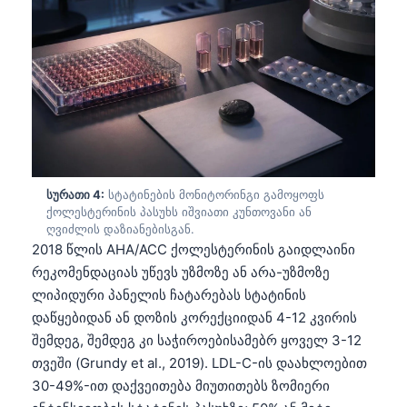
Frysk
Esperanto
Беларуская мова
Татар теле
Кыргызча
ئۇيغۇرچە
სურათი 4:
სტატინების მონიტორინგი გამოყოფს
Cebuano
ქოლესტერინის პასუხს იშვიათი კუნთოვანი ან
Basa Jawa
ღვიძლის დაზიანებისგან.
2018 წლის AHA/ACC ქოლესტერინის გაიდლაინი
ພາສາລາວ
რეკომენდაციას უწევს უზმოზე ან არა-უზმოზე
Монгол
ლიპიდური პანელის ჩატარებას სტატინის
დაწყებიდან ან დოზის კორექციიდან 4-12 კვირის
Afrikaans
შემდეგ, შემდეგ კი საჭიროებისამებრ ყოველ 3-12
العربية المغربية
თვეში (Grundy et al., 2019). LDL-C-ის დაახლოებით
Occitan
30-49%-ით დაქვეითება მიუთითებს ზომიერი