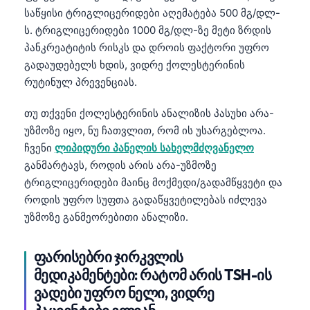
Català
საწყისი ტრიგლიცერიდები აღემატება 500 მგ/დლ-
ს. ტრიგლიცერიდები 1000 მგ/დლ-ზე მეტი ზრდის
O‘zbekcha
პანკრეატიტის რისკს და დროის ფაქტორი უფრო
Українська
გადაუდებელს ხდის, ვიდრე ქოლესტერინის
አማርኛ
რუტინულ პრევენციას.
Kiswahili
თუ თქვენი ქოლესტერინის ანალიზის პასუხი არა-
ភាសាខ្មែរ
უზმოზე იყო, ნუ ჩათვლით, რომ ის უსარგებლოა.
ჩვენი
ლიპიდური პანელის სახელმძღვანელო
ဗမာစာ
განმარტავს, როდის არის არა-უზმოზე
ไทย
ტრიგლიცერიდები მაინც მოქმედი/გადამწყვეტი და
Tagalog
როდის უფრო სუფთა გადაწყვეტილებას იძლევა
Tiếng Việt
უზმოზე განმეორებითი ანალიზი.
Bahasa Melayu
ფარისებრი ჯირკვლის
മലയാളം
მედიკამენტები: რატომ არის TSH-ის
ಕನ್ನಡ
ვადები უფრო ნელი, ვიდრე
ગુજરાતી