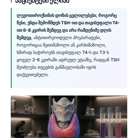
პაციენტები ელიან
தமிழ்
ლევოთიროქსინის დოზის ცვლილებები, როგორც
తెలుగు
წესი, უნდა შემოწმდეს TSH-ით და თავისუფალი T4-
मराठी
ით 6-8 კვირის შემდეგ და არა რამდენიმე დღის
შემდეგ.
ანტითირეოიდული პრეპარატები,
اردو
როგორიცაა მეთიმაზოლი ან კარბიმაზოლი,
বাংলা
ხშირად საჭიროებს თავისუფალ T4-ს და T3-ს
ყოველ 2-6 კვირაში ადრეულ ეტაპზე, რადგან TSH
Shqip
შეიძლება თვეების განმავლობაში იყოს
Magyar
დაქვეითებული.
Slovenščina
한국어
Polski
Lietuvių kalba
Русский
Čeština