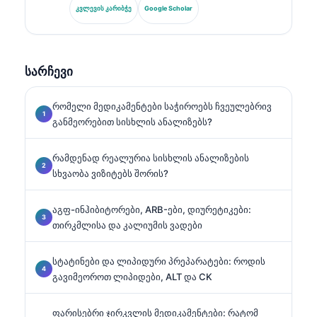
კვლევაში. ის იყო გერმანიის კლინიკური ქიმიის
კვლევის კარიბჭე
Google Scholar
საზოგადოების ყოფილი პრეზიდენტი და
სპეციალიზდება დიაგნოსტიკური პანელების
ანალიზში, ბიომარკერების სტანდარტიზაციაში და
AI-ით მხარდაჭერილ ლაბორატორიულ მედიცინაში.
სარჩევი
რომელი მედიკამენტები საჭიროებს ჩვეულებრივ
განმეორებით სისხლის ანალიზებს?
რამდენად რეალურია სისხლის ანალიზების
სხვაობა ვიზიტებს შორის?
აგფ-ინჰიბიტორები, ARB-ები, დიურეტიკები:
თირკმლისა და კალიუმის ვადები
სტატინები და ლიპიდური პრეპარატები: როდის
გავიმეოროთ ლიპიდები, ALT და CK
ფარისებრი ჯირკვლის მედიკამენტები: რატომ