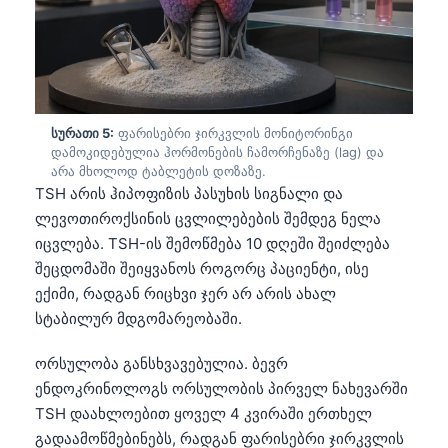
日本語
Eesti
Azərbaycan dili
Bosanski
სურათი 5:
ფარისებრი ჯირკვლის მონიტორინგი
Svenska
დამოკიდებულია ჰორმონების ჩამორჩენაზე (lag) და
არა მხოლოდ ტაბლეტის დოზაზე.
Српски језик
TSH არის ჰიპოფიზის პასუხის სიგნალი და
Íslenska
ლევოთიროქსინის ცვლილებების შემდეგ ნელა
Հայերեն
იცვლება. TSH-ის შემოწმება 10 დღეში შეიძლება
შეცდომაში შეიყვანოს როგორც პაციენტი, ისე
Bahasa Indonesia
ექიმი, რადგან რიცხვი ჯერ არ არის ახალ
हिन्दी
სტაბილურ მდგომარეობაში.
Nederlands
ორსულობა განსხვავებულია. ბევრ
Dansk
ენდოკრინოლოგს ორსულობის პირველ ნახევარში
Български
TSH დაახლოებით ყოველ 4 კვირაში ერთხელ
გადაამოწმებინებს, რადგან ფარისებრი ჯირკვლის
فارسی