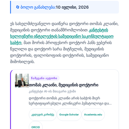
🔄 ბოლო განახლება:
10 ივლისი, 2026
ეს სახელმძღვანელო დაიწერა
დოქტორი თომას კლაინი,
მედიცინის დოქტორი
თანამშრომლობით
კანტესტის
ხელოვნური ინტელექტის სამედიცინო საკონსულტაციო
საბჭო
, მათ შორის პროფესორ დოქტორ ჰანს ვებერის
წვლილი და დოქტორ სარა მიტჩელის, მედიცინის
დოქტორის, ფილოსოფიის დოქტორის, სამედიცინო
მიმოხილვის.
ᲬᲐᲛᲧᲕᲐᲜᲘ ᲐᲕᲢᲝᲠᲘ
თომას კლაინი, მედიცინის დოქტორი
კანტესტი AI-ის მთავარი ექიმი
დოქტორი თომას კლაინი არის საბჭოს მიერ
სერტიფიცირებული კლინიკური ჰემატოლოგი და
ინტერნისტი, რომელსაც აქვს 15 წელზე მეტი
გამოცდილება ლაბორატორიულ მედიცინაში და AI-
კვლევის კარიბჭე
Google Scholar
Academia.edu
ით მხარდაჭერილ კლინიკურ ანალიზში. როგორც
Kantesti AI-ის მთავარი სამედიცინო ოფიცერი, ის
ORCID