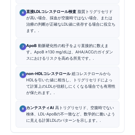
直接LDLコレステロール検査
脂質トリグリセリド
が高い場合、採血が空腹時ではない場合、または
治療の判断が正確なLDL値に依存する場合に役立ち
ます。.
ApoB
動脈硬化性の粒子をより直接的に数えま
す。ApoB ≥130 mg/dLは、AHA/ACCのガイダン
スにおけるリスクを高める所見です。.
non-HDLコレステロール
総コレステロールから
HDLを引いた値に相当し、トリグリセリドによっ
て計算上のLDLが信頼しにくくなる場合でも有用性
が保たれます。.
カンテスティAI
高トリグリセリド、空腹時でない
検体、LDL-ApoBの不一致など、数学的に脆いよう
に見える計算LDLのパターンを示します。.