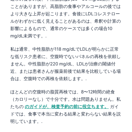
Frysk
ことがありますが、高脂肪の食事やアルコールの後では
より大きな上昇が起こります。食後にLDLコレステロー
Esperanto
ルがわずかに低く見えることがあるのは、希釈や計算の
Беларуская мова
影響によるもので、通常のケースでは多くの場合10
Татар теле
mg/dL未満です。.
Кыргызча
私は通常、中性脂肪が118 mg/dLでLDLが明らかに正常
ئۇيغۇرچە
な低リスク患者に、空腹時でないパネルの再検を依頼し
ません。中性脂肪が220 mg/dL、LDLが治療の閾値付
Cebuano
近、または患者さんが服薬前後で結果を比較している場
Basa Jawa
合は、空腹時での再検を依頼します。.
ພາສາລາວ
ほとんどの空腹時の脂質再検では、8〜12時間の絶食
Монгол
（カロリーなし）で十分です。水は問題ありません。私
Afrikaans
たちの
のガイドが、検査予約の前に役立ちます。
ガイ
العربية المغربية
ドでは、食事で本当に変わる結果と変わらない結果を説
明しています。.
Occitan