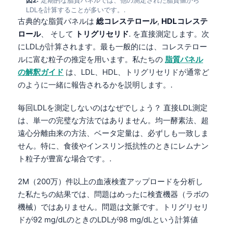
LDLを計算することが多いです。.
古典的な脂質パネルは
総コレステロール
,
HDLコレステ
ロール
、 そして
トリグリセリド
. を直接測定します。次
にLDLが計算されます。最も一般的には、コレステロー
ルに富む粒子の推定を用います。私たちの
脂質パネル
の解釈ガイド
は、LDL、HDL、トリグリセリドが通常ど
のように一緒に報告されるかを説明します。.
毎回LDLを測定しないのはなぜでしょう？ 直接LDL測定
は、単一の完璧な方法ではありません。均一酵素法、超
遠心分離由来の方法、ベータ定量は、必ずしも一致しま
せん。特に、食後やインスリン抵抗性のときにレムナン
ト粒子が豊富な場合です。.
2M（200万）件以上の血液検査アップロードを分析し
た私たちの結果では、問題はめったに検査機器（ラボの
機械）ではありません。問題は文脈です。トリグリセリ
ドが92 mg/dLのときのLDLが98 mg/dLという計算値