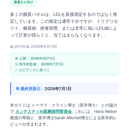
患者さん向け
多くの脂質パネルは、LDLを直接測定するのではなく推
定しています。この推定は通常十分ですが、トリグリセ
リド、糖尿病、絶食状態、または非常に低いLDL値によ
って計算が揺らぐと、当てはまらなくなります。.
📖 約11分
📅
2026年5月11日
📝 公開：
2026年5月11日
🩺 医学的監修：
2026年7月1日
✅ エビデンスに基づく
🔄 最終更新日：
2026年7月1日
本ガイドは
トーマス・クライン博士（医学博士）
との協力
で
カンテスティAI医療諮問委員会
, これには、Hans Weber
教授の寄稿と、医学博士Sarah Mitchell博士による医学的レ
ビューが含まれます。.