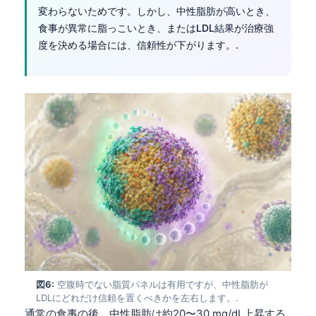
変わらないためです。しかし、中性脂肪が高いとき、
食事が異常に脂っこいとき、またはLDL結果が治療強
度を決める場合には、信頼性が下がります。.
Norsk bokmål
図6:
空腹時でない脂質パネルは有用ですが、中性脂肪が
LDLにどれだけ信頼を置くべきかを左右します。.
Ślōnskŏ gŏdka
通常の食事の後、中性脂肪は約20〜30 mg/dL上昇する