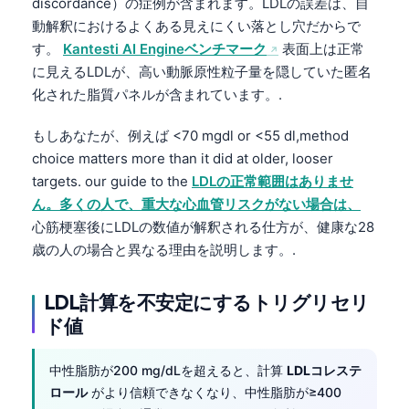
discordance）の症例が含まれます。LDLの誤差は、自
動解釈におけるよくある見えにくい落とし穴だからで
す。
Kantesti AI Engineベンチマーク
表面上は正常
に見えるLDLが、高い動脈原性粒子量を隠していた匿名
化された脂質パネルが含まれています。.
もしあなたが、例えば <70 mgdl or <55 dl,method
choice matters more than it did at older, looser
targets. our guide to the
LDLの正常範囲はありませ
ん。多くの人で、重大な心血管リスクがない場合は、
心筋梗塞後にLDLの数値が解釈される仕方が、健康な28
歳の人の場合と異なる理由を説明します。.
LDL計算を不安定にするトリグリセリ
ド値
中性脂肪が200 mg/dLを超えると、計算
LDLコレステ
ロール
がより信頼できなくなり、中性脂肪が≥400