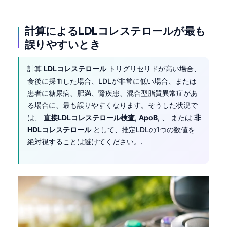
計算によるLDLコレステロールが最も
誤りやすいとき
計算
LDLコレステロール
トリグリセリドが高い場合、
食後に採血した場合、LDLが非常に低い場合、または
患者に糖尿病、肥満、腎疾患、混合型脂質異常症があ
る場合に、最も誤りやすくなります。そうした状況で
は、
直接LDLコレステロール検査
,
ApoB
, 、 または
非
HDLコレステロール
として、推定LDLの1つの数値を
絶対視することは避けてください。.