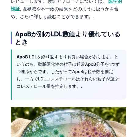
レビューします。検証アプローチについては、
医学的
Čeština
検証
, 境界域や不一致の結果をどのように扱うかを含
Eesti
め、さらに詳しく読むことができます。.
Azərbaycan dili
ApoBが別のLDL数値より優れている
Bosanski
とき
Svenska
Српски језик
ApoB
LDLを繰り返すよりも良い場合があります。と
Íslenska
いうのも、動脈硬化性の粒子は通常ApoB分子を1つず
つ運ぶからです。したがってApoBは粒子数を推定
Հայերեն
し、一方でLDLコレステロールはそれらの粒子が運ぶ
Bahasa Indonesia
コレステロール量を推定します。.
हिन्दी
Nederlands
Dansk
Български
فارسی