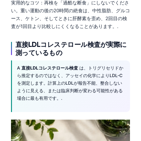
Gàidhlig
実用的なコツ：再検を「過酷な断食」にしないでくださ
い。重い運動の後の20時間の絶食は、中性脂肪、グルコ
Euskara
ース、ケトン、そしてときに肝酵素を歪め、2回目の検
Македонски јазик
査が1回目より比較しにくくなることがあります。.
Latviešu valoda
Galego
直接LDLコレステロール検査が実際に
測っているもの
অসমীয়া
සිංහල
A
直接LDLコレステロール検査
は、トリグリセリドか
سنڌي
ら推定するのではなく、アッセイの化学によりLDL-C
を測定します。計算上のLDLが報告不能、整合しない
پښتو
ように見える、または臨床判断が変わる可能性がある
場合に最も有用です。.
Slovenčina
Hrvatski
Suomi
Қазақ тілі