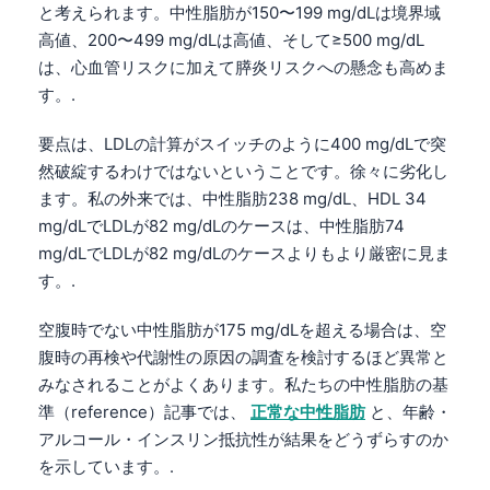
と考えられます。中性脂肪が150〜199 mg/dLは境界域
高値、200〜499 mg/dLは高値、そして≥500 mg/dL
は、心血管リスクに加えて膵炎リスクへの懸念も高めま
す。.
要点は、LDLの計算がスイッチのように400 mg/dLで突
然破綻するわけではないということです。徐々に劣化し
ます。私の外来では、中性脂肪238 mg/dL、HDL 34
mg/dLでLDLが82 mg/dLのケースは、中性脂肪74
mg/dLでLDLが82 mg/dLのケースよりもより厳密に見ま
す。.
空腹時でない中性脂肪が175 mg/dLを超える場合は、空
腹時の再検や代謝性の原因の調査を検討するほど異常と
みなされることがよくあります。私たちの中性脂肪の基
準（reference）記事では、
正常な中性脂肪
と、年齢・
アルコール・インスリン抵抗性が結果をどうずらすのか
を示しています。.