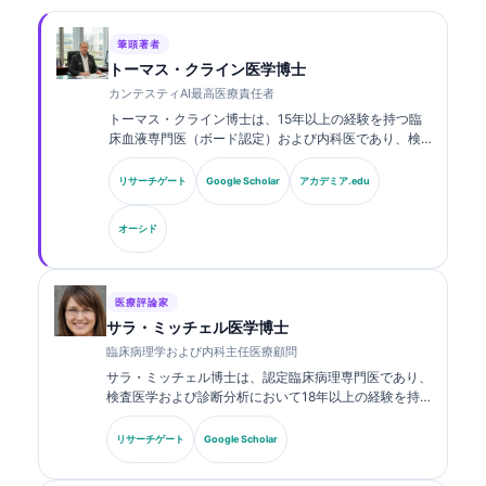
筆頭著者
トーマス・クライン医学博士
カンテスティAI最高医療責任者
トーマス・クライン博士は、15年以上の経験を持つ臨
床血液専門医（ボード認定）および内科医であり、検
査医学およびAI支援による臨床解析に関する豊富な経
験を有しています。Kantesti AIにおける最高医療責任
リサーチゲート
Google Scholar
アカデミア.edu
者（CMO）として、同社の独自のニューラルネットワ
ークの医療的正確性に関する臨床的監督を行っていま
オーシド
す。クライン博士は、バイオマーカーの解釈および検
査医学に関する研究・論文を幅広く発表しています。.
医療評論家
サラ・ミッチェル医学博士
臨床病理学および内科主任医療顧問
サラ・ミッチェル博士は、認定臨床病理専門医であり、
検査医学および診断分析において18年以上の経験を持
ちます。臨床化学の専門資格を有し、臨床現場における
バイオマーカーパネルおよび検査分析について、幅広く
リサーチゲート
Google Scholar
発表しています。.