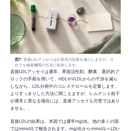
Català
O‘zbekcha
Українська
አማርኛ
Kiswahili
ភាសាខ្មែរ
図7:
直接LDLアッセイは計算式の誤差を減らしますが、そ
ဗမာစာ
れでも検査機関の方法に依存します。.
直接LDLアッセイは通常、界面活性剤、酵素、選択的ブ
ไทย
ロックの手順を用いて、HDLやVLDLからの干渉を減ら
Tagalog
しながら、LDL分画中のコレステロールを定量します。
Tiếng Việt
よりすっきりした方法に聞こえますが、レムナント粒子
が通常と異なる場合には、直接アッセイも完璧ではあり
Bahasa Melayu
ません。.
മലയാളം
ಕನ್ನಡ
直接LDLの結果は、米国では通常mg/dL、他の多くの国
ではmmol/Lで報告されます。mg/dLからmmol/LへLDL-
ગુજરાતી