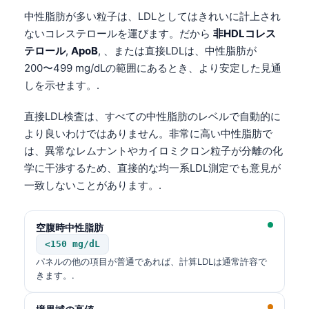
中性脂肪が多い粒子は、LDLとしてはきれいに計上され
ないコレステロールを運びます。だから
非HDLコレス
テロール
,
ApoB
, 、または直接LDLは、中性脂肪が
200〜499 mg/dLの範囲にあるとき、より安定した見通
しを示せます。.
直接LDL検査は、すべての中性脂肪のレベルで自動的に
より良いわけではありません。非常に高い中性脂肪で
は、異常なレムナントやカイロミクロン粒子が分離の化
学に干渉するため、直接的な均一系LDL測定でも意見が
一致しないことがあります。.
空腹時中性脂肪
<150 mg/dL
パネルの他の項目が普通であれば、計算LDLは通常許容で
きます。.