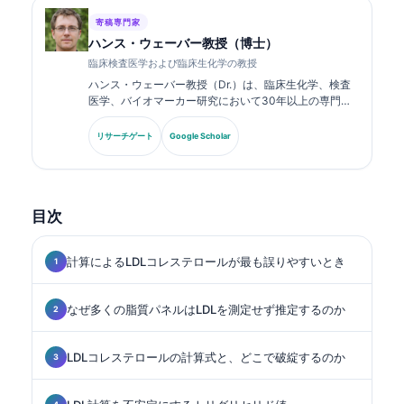
寄稿専門家
ハンス・ウェーバー教授（博士）
臨床検査医学および臨床生化学の教授
ハンス・ウェーバー教授（Dr.）は、臨床生化学、検査
医学、バイオマーカー研究において30年以上の専門知
識を持ちます。ドイツ臨床化学会の元会長であり、診断
パネル解析、バイオマーカーの標準化、AI支援による検
リサーチゲート
Google Scholar
査医学を専門としています。.
目次
計算によるLDLコレステロールが最も誤りやすいとき
なぜ多くの脂質パネルはLDLを測定せず推定するのか
LDLコレステロールの計算式と、どこで破綻するのか