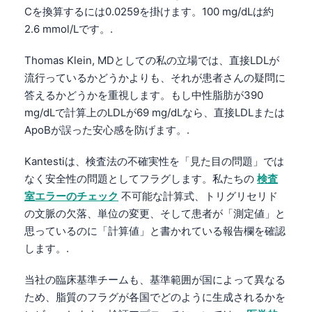
Cを換算するには0.0259を掛けます。100 mg/dLは約
தமிழ்
2.6 mmol/Lです。.
తెలుగు
Thomas Klein, MDとしての私の立場では、直接LDLが
मराठी
流行っているかどうかよりも、それが患者さんの疑問に
اردو
答えるかどうかを重視します。もし中性脂肪が390
mg/dLで計算上のLDLが69 mg/dLなら、直接LDLまたは
বাংলা
ApoBが誤った安心感を防げます。.
Shqip
Magyar
Kantestiは、検査法の不確実性を「見た目の問題」では
なく安全性の問題としてフラグします。私たちの
検査
Slovenščina
室エラーのチェック
不可能な計算式、トリグリセリド
한국어
の文脈の欠落、単位の変更、そして患者が「測定値」と
Polski
思っているのに「計算値」と書かれている報告欄を確認
します。.
Lietuvių kalba
Русский
当社の臨床基準チームも、基準範囲が国によって異なる
ქართული
ため、脂質のフラグが各国でどのように生成されるかを