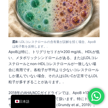
简体中文
Română
Türkçe
Ελληνικά
Português
図8:
LDLコレステロールの含有量が誤解を招く場合、ApoB
Español
は粒子数を反映します。.
ApoBは特に、トリグリセリドが≥200 mg/dL、HDLが低
Italiano
い、メタボリックシンドロームがある、またはLDLコレ
עִבְרִית
ステロールとnon-HDLコレステロールが一致しない場
Français
合に有用です。各粒子が平均より少ないコレステロール
しか運んでいない場合、その人はLDL-Cが正常でもLDL
العربية
粒子が多すぎることがあります。.
Deutsch
2018年のAHA/ACCガイドラインでは、ApoB ≥130
English
mg/dLをリスク増強因子として扱います。特にトリグリ
日本語
セリドが≥200 mg/dLの場合（Grundy et al., 2019）。