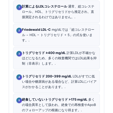
計算によるLDLコレステロール
通常、総コレステ
ロール、HDL、トリグリセリドから推定され、直
接測定されるわけではありません。.
Friedewald LDL-C
mg/dLでは「総コレステロー
ル − HDL − トリグリセリド ÷ 5」の式を使いま
す。.
トリグリセリド ≥400 mg/dL
計算LDLが不確かな
ほどになるため、多くの検査機関ではLDL結果を抑
制（非表示）します。.
トリグリセリド 200–399 mg/dL
LDLがすでに低
い場合や糖尿病がある場合など、計算LDLにバイア
スがかかることがあります。.
絶食していないトリグリセリド >175 mg/dL
多く
の場合異常として扱われ、絶食での再検査やApoB
のフォローアップの根拠になり得ます。.