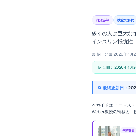
内分泌学
検査の解釈
多くの人は巨大な
インスリン抵抗性
📖 約11分
📅
2026年4月
📝 公開：
2026年4月
🔄 最終更新日：
20
本ガイドは
トーマス・
Weber教授の寄稿と、医
Norsk bokmål
筆頭著者
Ślōnskŏ gŏdka