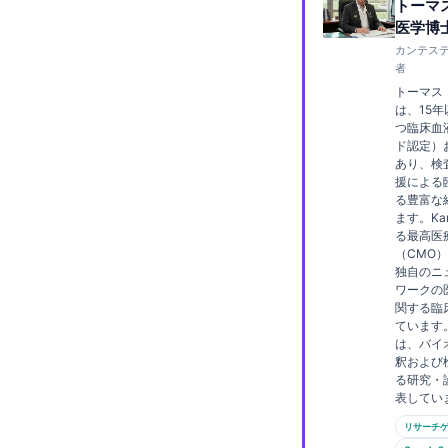
トーマ
Frysk
医学博
カンテステ
Esperanto
者
Беларуская мова
トーマス
は、15
Татар теле
つ臨床血
ド認定）
Кыргызча
あり、検
援による
ئۇيغۇرچە
る豊富な
Cebuano
ます。Kan
る最高医
Basa Jawa
（CMO
独自のニ
ພາສາລາວ
ワークの
関する臨
Монгол
ています
は、バイ
Afrikaans
釈および
る研究・
العربية المغربية
表してい
Occitan
リサーチ