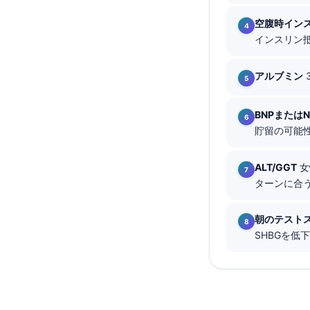
தமிழ்
空腹時イン
インスリン
తెలుగు
मराठी
アルブミン
اردو
বাংলা
BNPまたはNT
貯留の可能性
Shqip
Magyar
ALT/GGT
女
Slovenščina
ターンに合う
한국어
朝のテスト
Polski
SHBGを低
Lietuvių kalba
Русский
ქართული