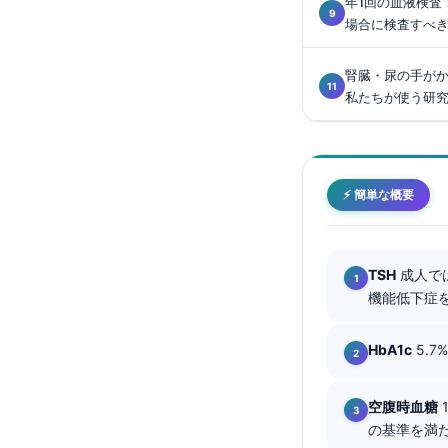
年1回の血液検査
Català
場合に検査すべ
O‘zbekcha
腎臓・尿の手が
Українська
私たちが使う研
አማርኛ
Kiswahili
ភាសាខ្មែរ
⚡ 簡単な概要
ဗမာစာ
ไทย
TSH
成人では
Tagalog
機能低下症を
Tiếng Việt
Bahasa Melayu
HbA1c
5.7
മലയാളം
空腹時血糖
ಕನ್ನಡ
の基準を満た
ગુજરાતી