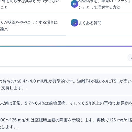
：何も明らかな異常が見つからない
検査結果を、単発の「フラグ」
きこと
ン」として理解する方法
かりが状況をややこしくする場合に
よくある質問
究論文
おおむね0.4〜4.0 mIU/Lが典型的です。遊離T4が低いのにTSHが
支持します。.
%未満は正常、5.7〜6.4%は前糖尿病、そして6.5%以上の再検で糖尿病
100〜125 mg/dLは空腹時血糖の障害を示唆します。再検で126 mg/d
します。.