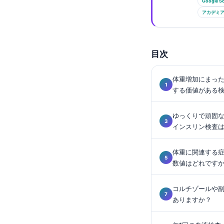
Gàidhlig
Google Sc
アカデミア.
Euskara
Македонски јазик
Latviešu valoda
目次
Galego
体重増加にまっ
অসমীয়া
する価値がある
සිංහල
ゆっくりで頑固
سنڌي
インスリン検査
پښتو
体重に関連する
数値はどれです
Slovenčina
Hrvatski
コルチゾールや
Suomi
ありますか？
Қазақ тілі