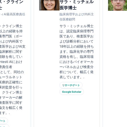
ス・クライン
サラ・ミッチェル
士
医学博士
ィAI最高医療責任
臨床病理学および内科主
任医療顧問
・クライン博士
サラ・ミッチェル博士
年以上の経験を持
は、認定臨床病理専門
液専門医（ボー
医であり、検査医学お
および内科医で
よび診断分析において
査医学およびAI支
18年以上の経験を持ち
臨床解析に関す
ます。臨床化学の専門
経験を有してい
資格を有し、臨床現場
testi AIにおけ
におけるバイオマーカ
療責任者
ーパネルおよび検査分
）として、同社の
析について、幅広く発
ューラルネット
表しています。.
医療的正確性に
リサーチゲート
床的監督を行っ
。クライン博士
Google Scholar
オマーカーの解
検査医学に関す
論文を幅広く発
ます。.
ゲート