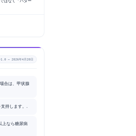
ではなく「パター
v1.0 —
2026年4月20日
高い場合は、甲状腺
を支持します。.
L以上なら糖尿病