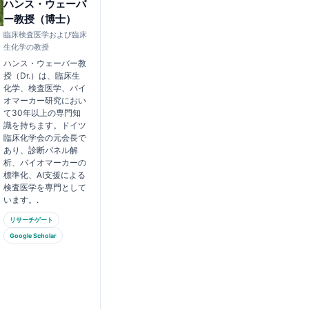
ハンス・ウェーバ
ー教授（博士）
臨床検査医学および臨床
生化学の教授
ハンス・ウェーバー教
授（Dr.）は、臨床生
化学、検査医学、バイ
オマーカー研究におい
て30年以上の専門知
識を持ちます。ドイツ
臨床化学会の元会長で
あり、診断パネル解
析、バイオマーカーの
標準化、AI支援による
検査医学を専門として
います。.
リサーチゲート
Google Scholar