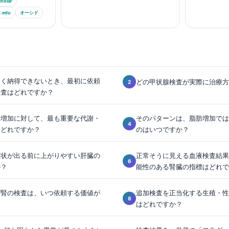
holar
edu
オーシド
たく納得できないとき、最初に依頼
どの甲状腺検査が実際に治療方
検査はどれですか？
な増加に対して、最も重要な代謝・
そのパターンは、脂肪増加では
はどれですか？
のはいつですか？
症状が出る前に上がりやすい肝臓の
正常そうに見える血液検査結果
か？
能性のある腎臓の指標はどれで
副腎の検査は、いつ依頼する価値が
追加検査を正当化する生殖・性
はどれですか？