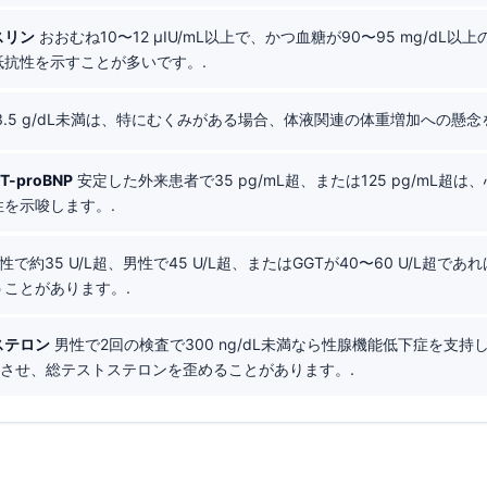
スリン
おおむね10〜12 µIU/mL以上で、かつ血糖が90〜95 mg/dL
抵抗性を示すことが多いです。.
3.5 g/dL未満は、特にむくみがある場合、体液関連の体重増加への懸念
-proBNP
安定した外来患者で35 pg/mL超、または125 pg/mL超
を示唆します。.
性で約35 U/L超、男性で45 U/L超、またはGGTが40〜60 U/L超で
ことがあります。.
ステロン
男性で2回の検査で300 ng/dL未満なら性腺機能低下症を支持
下させ、総テストステロンを歪めることがあります。.