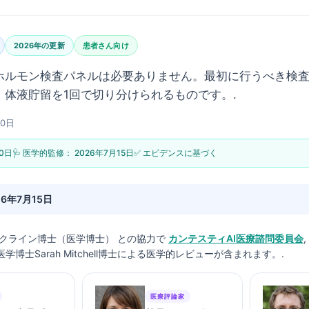
2026年の更新
患者さん向け
ホルモン検査パネルは必要ありません。最初に行うべき検
、体液貯留を1回で切り分けられるものです。.
20日
20日
🩺 医学的監修：
2026年7月15日
✅ エビデンスに基づく
26年7月15日
クライン博士（医学博士）
との協力で
カンテスティAI医療諮問委員会
学博士Sarah Mitchell博士による医学的レビューが含まれます。.
医療評論家