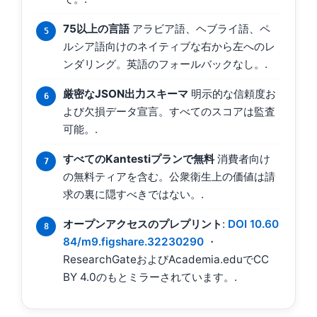
75以上の言語
アラビア語、ヘブライ語、ペ
ルシア語向けのネイティブな右から左へのレ
ンダリング。英語のフォールバックなし。.
厳密なJSON出力スキーマ
明示的な信頼度お
よび欠損データ宣言。すべてのスコアは監査
可能。.
すべてのKantestiプランで無料
消費者向け
の無料ティアを含む。公衆衛生上の価値は請
求の裏に隠すべきではない。.
オープンアクセスのプレプリント
:
DOI 10.60
84/m9.figshare.32230290
・
ResearchGateおよびAcademia.eduでCC
BY 4.0のもとミラーされています。.