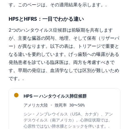
す。このページは、その適用結果を示します。.
HPSとHFRS：一目でわかる違い
2つのハンタウイルス症候群は前駆期を共有します
が、主要な臓器の関与、地理、そして保有（リザーバ
ー）が異なります。以下の表は、トリアージで重要と
なる違いを要約しています。げっ歯類への曝露がある
発熱患者を診ている臨床医は、両方を考慮すべきで
す。早期の発症は、血清学なしでは区別が難しいため
です。.
●
HPS — ハンタウイルス肺症候群
アメリカ大陸 · 致死率 30〜50%
シン・ノンブレウイルス（USA、カナダ）、アン
デスウイルス（南アメリカ）。心肺症状期では、
心原性ではない肺水腫とショックを伴います。.