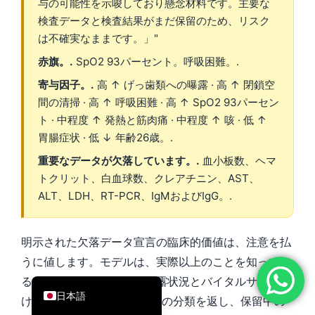
与の可能性を示唆しており懸念材料です。主要な
简体中文
検査データと検査結果がまだ保留のため、リスク
は不確実なままです。」"
Română
赤旗。.
SpO2 93パーセント。呼吸困難。.
Türkçe
寄与因子。.
高 ↑ げっ歯類への曝露 · 高 ↑ 閉鎖空
Ελληνικά
間の清掃 · 高 ↑ 呼吸困難 · 高 ↑ SpO2 93パーセン
Português
ト · 中程度 ↑ 発熱と筋肉痛 · 中程度 ↑ 咳 · 低 ↑
Español
胃腸症状 · 低 ↓ 年齢26歳。.
Italiano
重要なデータが欠落しています。.
血小板数、ヘマ
トクリット、白血球数、クレアチニン、AST、
עִבְרִית
ALT、LDH、RT-PCR、IgMおよびIgG。.
Français
العربية
明示された欠落データ宣言の臨床的価値は、注意を払
Deutsch
うに値します。モデルは、実際以上のことを知ってい
English
るふりはしていません。曝露状況とバイタルサインだ
日本語
けで「CRITICAL（重大）」の分類を返し、保留中の