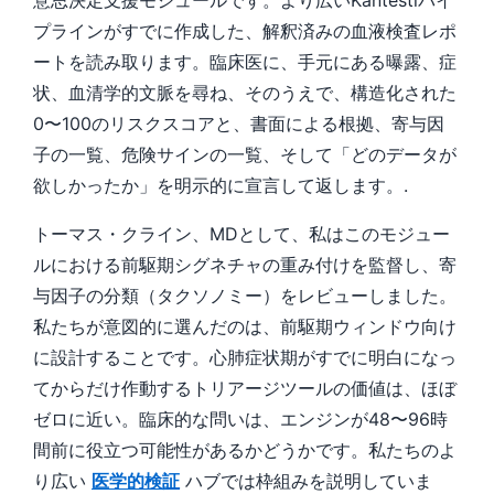
プラインがすでに作成した、解釈済みの血液検査レポ
ートを読み取ります。臨床医に、手元にある曝露、症
状、血清学的文脈を尋ね、そのうえで、構造化された
0〜100のリスクスコアと、書面による根拠、寄与因
子の一覧、危険サインの一覧、そして「どのデータが
欲しかったか」を明示的に宣言して返します。.
トーマス・クライン、MDとして、私はこのモジュー
ルにおける前駆期シグネチャの重み付けを監督し、寄
与因子の分類（タクソノミー）をレビューしました。
私たちが意図的に選んだのは、前駆期ウィンドウ向け
に設計することです。心肺症状期がすでに明白になっ
てからだけ作動するトリアージツールの価値は、ほぼ
ゼロに近い。臨床的な問いは、エンジンが48〜96時
間前に役立つ可能性があるかどうかです。私たちのよ
り広い
医学的検証
ハブでは枠組みを説明していま