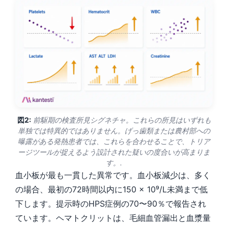
図2:
前駆期の検査所見シグネチャ。これらの所見はいずれも
単独では特異的ではありません。げっ歯類または農村部への
曝露がある発熱患者では、これらを合わせることで、トリア
ージツールが捉えるよう設計された疑いの度合いが高まりま
す。.
血小板が最も一貫した異常です。血小板減少は、多く
の場合、最初の72時間以内に150 × 10⁹/L未満まで低
下します。提示時のHPS症例の70〜90％で報告され
ています。ヘマトクリットは、毛細血管漏出と血漿量