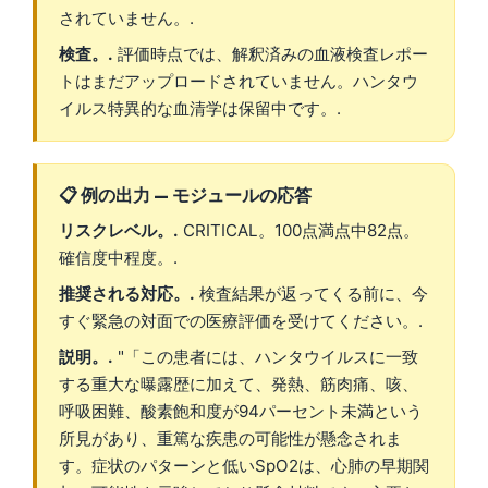
Čeština
されていません。.
Eesti
検査。.
評価時点では、解釈済みの血液検査レポー
トはまだアップロードされていません。ハンタウ
Azərbaycan dili
イルス特異的な血清学は保留中です。.
Bosanski
Svenska
Српски језик
📋 例の出力 — モジュールの応答
Íslenska
リスクレベル。.
CRITICAL。100点満点中82点。
確信度中程度。.
Հայերեն
推奨される対応。.
検査結果が返ってくる前に、今
Bahasa Indonesia
すぐ緊急の対面での医療評価を受けてください。.
हिन्दी
説明。.
"「この患者には、ハンタウイルスに一致
Nederlands
する重大な曝露歴に加えて、発熱、筋肉痛、咳、
Dansk
呼吸困難、酸素飽和度が94パーセント未満という
所見があり、重篤な疾患の可能性が懸念されま
Български
す。症状のパターンと低いSpO2は、心肺の早期関
فارسی