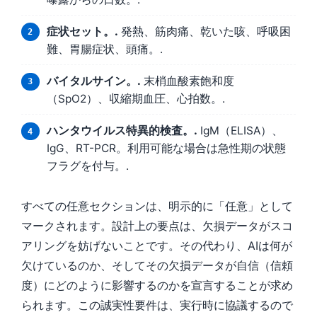
症状セット。.
発熱、筋肉痛、乾いた咳、呼吸困
難、胃腸症状、頭痛。.
バイタルサイン。.
末梢血酸素飽和度
（SpO2）、収縮期血圧、心拍数。.
ハンタウイルス特異的検査。.
IgM（ELISA）、
IgG、RT-PCR。利用可能な場合は急性期の状態
フラグを付与。.
すべての任意セクションは、明示的に「任意」として
マークされます。設計上の要点は、欠損データがスコ
アリングを妨げないことです。その代わり、AIは何が
欠けているのか、そしてその欠損データが自信（信頼
度）にどのように影響するのかを宣言することが求め
られます。この誠実性要件は、実行時に協議するので