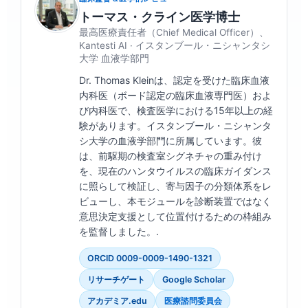
トーマス・クライン医学博士
最高医療責任者（Chief Medical Officer）、
Kantesti AI · イスタンブール・ニシャンタシ
大学 血液学部門
Dr. Thomas Kleinは、認定を受けた臨床血液
内科医（ボード認定の臨床血液専門医）およ
び内科医で、検査医学における15年以上の経
験があります。イスタンブール・ニシャンタ
シ大学の血液学部門に所属しています。彼
は、前駆期の検査室シグネチャの重み付け
を、現在のハンタウイルスの臨床ガイダンス
に照らして検証し、寄与因子の分類体系をレ
ビューし、本モジュールを診断装置ではなく
意思決定支援として位置付けるための枠組み
を監督しました。.
ORCID 0009-0009-1490-1321
リサーチゲート
Google Scholar
アカデミア.edu
医療諮問委員会