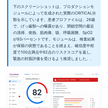
Català
下のスクリーンショットは、プロダクションモ
O‘zbekcha
ジュールによって生成された実際のCRITICAL分
類を示しています。患者プロファイルは、26歳
Українська
で、げっ歯類への曝露があり、閉鎖空間の最近
አማርኛ
の清掃、発熱、筋肉痛、咳、呼吸困難、SpO2
Kiswahili
が93パーセントです。モジュールは、検査結果
ភាសាខ្មែរ
が保留の状態であることを踏まえ、確信度中程
ဗမာစာ
度で100点満点中82点のリスクスコアを返し、
緊急の対面評価を受けるよう推奨しました。.
ไทย
Tagalog
Tiếng Việt
Bahasa Melayu
മലയാളം
ಕನ್ನಡ
ગુજરાતી