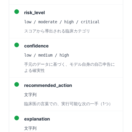
●
risk_level
low / moderate / high / critical
スコアから導出される臨床カテゴリ
●
confidence
low / medium / high
手元のデータに基づく、モデル自身の自己申告に
よる確実性
●
recommended_action
文字列
臨床医の言葉での、実行可能な次の一手（1つ）
●
Norsk bokmål
explanation
Ślōnskŏ gŏdka
文字列