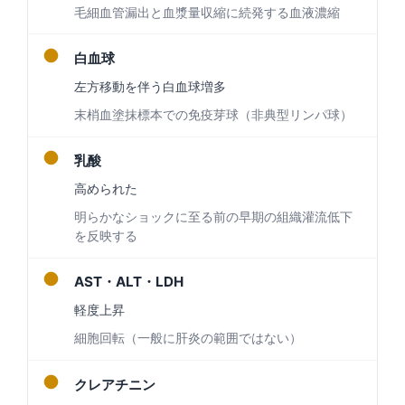
毛細血管漏出と血漿量収縮に続発する血液濃縮
●
白血球
左方移動を伴う白血球増多
末梢血塗抹標本での免疫芽球（非典型リンパ球）
●
乳酸
高められた
明らかなショックに至る前の早期の組織灌流低下
を反映する
●
AST・ALT・LDH
軽度上昇
細胞回転（一般に肝炎の範囲ではない）
●
クレアチニン