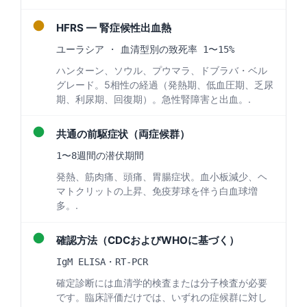
●
HFRS — 腎症候性出血熱
ユーラシア · 血清型別の致死率 1〜15%
ハンターン、ソウル、プウマラ、ドブラバ・ベル
グレード。5相性の経過（発熱期、低血圧期、乏尿
期、利尿期、回復期）。急性腎障害と出血。.
●
共通の前駆症状（両症候群）
1〜8週間の潜伏期間
発熱、筋肉痛、頭痛、胃腸症状。血小板減少、ヘ
マトクリットの上昇、免疫芽球を伴う白血球増
多。.
●
確認方法（CDCおよびWHOに基づく）
IgM ELISA・RT-PCR
確定診断には血清学的検査または分子検査が必要
です。臨床評価だけでは、いずれの症候群に対し