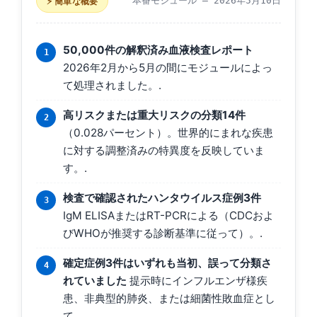
本番モジュール —
2026年5月10日
⚡ 簡単な概要
50,000件の解釈済み血液検査レポート
2026年2月から5月の間にモジュールによっ
て処理されました。.
高リスクまたは重大リスクの分類14件
（0.028パーセント）。世界的にまれな疾患
に対する調整済みの特異度を反映していま
す。.
検査で確認されたハンタウイルス症例3件
IgM ELISAまたはRT-PCRによる（CDCおよ
びWHOが推奨する診断基準に従って）。.
確定症例3件はいずれも当初、誤って分類さ
れていました
提示時にインフルエンザ様疾
患、非典型的肺炎、または細菌性敗血症とし
て。.