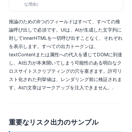
Gàidhlig
な理由）
Euskara
Македонски јазик
推論のための8つのフィールドはすべて、すべての推
論呼び出しで必須です。UIは、AIが生成した文字列に
Latviešu valoda
対してinnerHTMLを一切呼び出すことなく、それぞれ
Galego
を表示します。すべての出力トークンは、
অসমীয়া
textContentまたは属性への代入を通じてDOMに到達
සිංහල
し、AI出力が本来開いてしまう可能性のある明白なク
سنڌي
ロスサイトスクリプティングの穴を塞ぎます。許可リ
پښتو
スト化された列挙値は、レンダリング前に検証されま
す。AIの文章はマークアップを注入できません。.
Slovenčina
Hrvatski
Suomi
重要なリスク出力のサンプル
Қазақ тілі