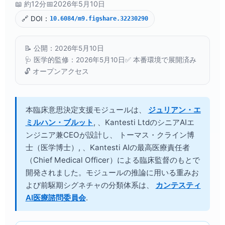
📖 約12分
📅
2026年5月10日
🔗 DOI：
10.6084/m9.figshare.32230290
📝 公開：
2026年5月10日
🩺 医学的監修：
2026年5月10日
✅ 本番環境で展開済み
🔓 オープンアクセス
本臨床意思決定支援モジュールは、
ジュリアン・エ
ミルハン・ブルット
, 、Kantesti LtdのシニアAIエ
ンジニア兼CEOが設計し、
トーマス・クライン博
士（医学博士）
, 、Kantesti AIの最高医療責任者
（Chief Medical Officer）による臨床監督のもとで
開発されました。モジュールの推論に用いる重みお
よび前駆期シグネチャの分類体系は、
カンテスティ
AI医療諮問委員会
.