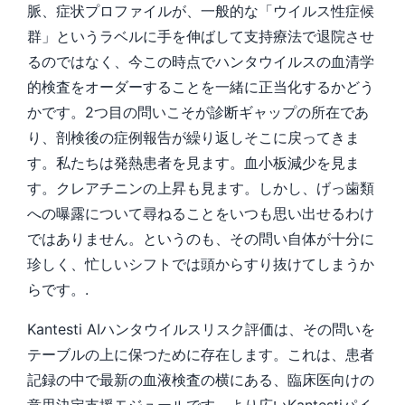
脈、症状プロファイルが、一般的な「ウイルス性症候
群」というラベルに手を伸ばして支持療法で退院させ
るのではなく、今この時点でハンタウイルスの血清学
的検査をオーダーすることを一緒に正当化するかどう
かです。2つ目の問いこそが診断ギャップの所在であ
り、剖検後の症例報告が繰り返しそこに戻ってきま
す。私たちは発熱患者を見ます。血小板減少を見ま
す。クレアチニンの上昇も見ます。しかし、げっ歯類
への曝露について尋ねることをいつも思い出せるわけ
ではありません。というのも、その問い自体が十分に
珍しく、忙しいシフトでは頭からすり抜けてしまうか
らです。.
Kantesti AIハンタウイルスリスク評価は、その問いを
テーブルの上に保つために存在します。これは、患者
記録の中で最新の血液検査の横にある、臨床医向けの
意思決定支援モジュールです。より広いKantestiパイ