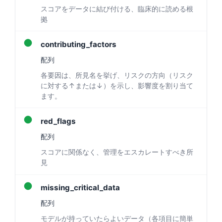
スコアをデータに結び付ける、臨床的に読める根
Frysk
拠
Esperanto
●
Беларуская мова
contributing_factors
Татар теле
配列
各要因は、所見名を挙げ、リスクの方向（リスク
Кыргызча
に対する↑または↓）を示し、影響度を割り当て
ئۇيغۇرچە
ます。
Cebuano
●
red_flags
Basa Jawa
配列
ພາສາລາວ
スコアに関係なく、管理をエスカレートすべき所
Монгол
見
Afrikaans
●
missing_critical_data
العربية المغربية
配列
Occitan
モデルが持っていたらよいデータ（各項目に簡単