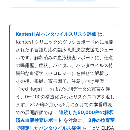
Kantesti AIハンタウイルスリスク評価
は、
Kantestiクリニックのダッシュボード内に展開
された多言語対応の臨床意思決定支援モジュー
ルです。解釈済みの血液検査レポートに、任意
の曝露歴、症状、バイタル、ハンタウイルス特
異的な血清学（セロロジー）を併せて解析し、
その後、根拠、寄与因子、注意すべき赤旗
（red flags）、および欠測データの宣言を伴
う、0〜100の構造化されたリスクスコアを返し
ます。2026年2月から5月にかけての本番環境
での展開評価では、
連続した50,000件の解釈
済み血液検査レポート
を対象に、
3件の検査室
で確定したハンタウイルス症例
を（IgM ELISA