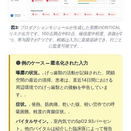
தமிழ்
తెలుగు
図3:
プロダクションモジュールが生成した実際のCRITICAL
मराठी
リスク出力です。100点満点中82点、確信度中程度、赤旗が2
اردو
つ、寄与因子が7つです。根拠は入力に直接追跡でき、行ごと
に監査可能です。.
বাংলা
Shqip
🔴 例のケース — 匿名化された入力
Magyar
曝露の状況。.
げっ歯類の活動が記録された、閉鎖
Slovenščina
空間の最近の清掃。患者は、直近14日間における
한국어
周辺環境でのげっ歯類との接触を申告していま
す。.
Polski
症状。.
発熱、筋肉痛、乾いた咳、軽い労作での呼
Lietuvių kalba
吸困難。軽度の胃腸症状。.
Русский
バイタルサイン。.
室内気でのSpO2 93パーセン
ქართული
ト。他のバイタルは紹介した臨床医によって報告