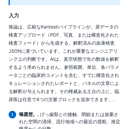
入力
推論は、広範なKantestiパイプラインが、原データの
検査アップロード（PDF、写真、または構造化された
検査フィード）から生成する、解釈済みの血液検査
JSONに基づいています。これが重要なエンジニアリ
ング上の判断です。AIは、真空状態で生の数値を解釈
するよう求められません。参照範囲、単位、各パラメ
ータごとの臨床的コメントを含む、すでに構造化され
キュレーションされたレポートと、パネルの文章によ
る解釈が与えられます。その権威ある土台の上に、臨
床医は任意で4つの文脈ブロックを追加できます。.
曝露歴。.
げっ歯類との接触、閉鎖または放棄さ
れた空間の清掃、流行地域への最近の渡航、推定
曝露からの日数。.