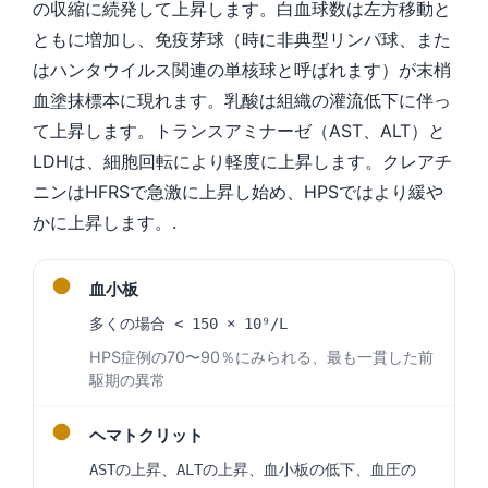
の収縮に続発して上昇します。白血球数は左方移動と
ともに増加し、免疫芽球（時に非典型リンパ球、また
はハンタウイルス関連の単核球と呼ばれます）が末梢
血塗抹標本に現れます。乳酸は組織の灌流低下に伴っ
て上昇します。トランスアミナーゼ（AST、ALT）と
LDHは、細胞回転により軽度に上昇します。クレアチ
ニンはHFRSで急激に上昇し始め、HPSではより緩や
かに上昇します。.
●
血小板
多くの場合 < 150 × 10⁹/L
HPS症例の70〜90％にみられる、最も一貫した前
駆期の異常
●
ヘマトクリット
ASTの上昇、ALTの上昇、血小板の低下、血圧の