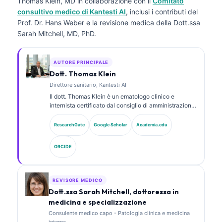
Thomas Klein, MD
in collaborazione con il
Comitato
consultivo medico di Kantesti AI
, inclusi i contributi del
Prof. Dr. Hans Weber e la revisione medica della Dott.ssa
Sarah Mitchell, MD, PhD.
AUTORE PRINCIPALE
Dott. Thomas Klein
Direttore sanitario, Kantesti AI
Il dott. Thomas Klein è un ematologo clinico e
internista certificato dal consiglio di amministrazione,
con oltre 15 anni di esperienza in medicina di
laboratorio e analisi clinica assistita da AI. In qualità
ResearchGate
Google Scholar
Academia.edu
di Chief Medical Officer presso Kantesti AI, fornisce
supervisione clinica sull’accuratezza medica della
ORCIDE
rete neurale proprietaria. Il dott. Klein ha pubblicato
ampiamente su interpretazione dei biomarcatori e
diagnostica di laboratorio su argomenti di medicina di
laboratorio.
REVISORE MEDICO
Dott.ssa Sarah Mitchell, dottoressa in
medicina e specializzazione
Consulente medico capo - Patologia clinica e medicina
interna