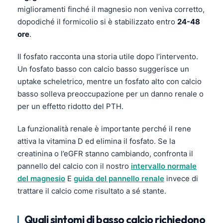
Čeština
miglioramenti finché il magnesio non veniva corretto,
dopodiché il formicolio si è stabilizzato entro
24-48
日本語
ore
.
Eesti
Azərbaycan dili
Il fosfato racconta una storia utile dopo l’intervento.
Un fosfato basso con calcio basso suggerisce un
Bosanski
uptake scheletrico, mentre un fosfato alto con calcio
Svenska
basso solleva preoccupazione per un danno renale o
Српски језик
per un effetto ridotto del PTH.
Íslenska
La funzionalità renale è importante perché il rene
Հայերեն
attiva la vitamina D ed elimina il fosfato. Se la
Bahasa Indonesia
creatinina o l’eGFR stanno cambiando, confronta il
pannello del calcio con il nostro
intervallo normale
हिन्दी
del magnesio
E
guida del pannello renale
invece di
Nederlands
trattare il calcio come risultato a sé stante.
Dansk
Quali sintomi di basso calcio richiedono
Български