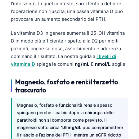
l’intervento. In quel contesto, sarei lento a definire
Català
l’operazione non riuscita; una bassa vitamina D può
O‘zbekcha
provocare un aumento secondario del PTH.
Українська
La vitamina D3 in genere aumenta il 25-OH vitamina
አማርኛ
D in modo più efficiente rispetto alla D2 per molti
Kiswahili
pazienti, anche se dose, assorbimento e aderenza
ភាសាខ្មែរ
dominano il risultato. La nostra guida a
i livelli di
vitamina D
spiega le comuni
ng/mL
E
nmol/L
soglie.
ဗမာစာ
ไทย
Magnesio, fosfato e reni: il terzetto
Tagalog
trascurato
Tiếng Việt
Magnesio, fosfato e funzionalità renale spesso
Bahasa Melayu
spiegano perché il calcio dopo la chirurgia delle
മലയാളം
paratiroidi non si comporta come previsto. Il
magnesio sotto circa
1.6 mg/dL
può compromettere
ಕನ್ನಡ
il rilascio e l’azione del PTH, mentre un eGFR ridotto
ગુજરાતી