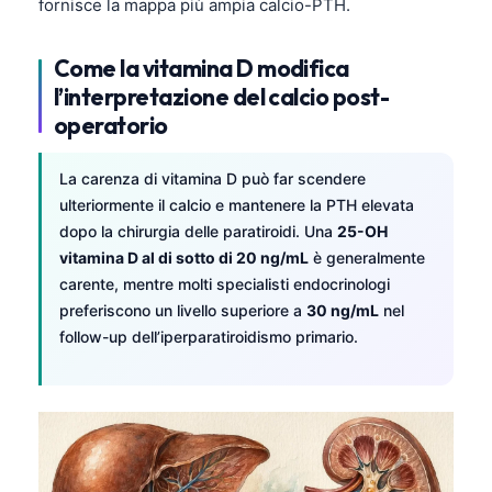
fornisce la mappa più ampia calcio-PTH.
Frysk
Esperanto
Come la vitamina D modifica
l’interpretazione del calcio post-
Беларуская мова
operatorio
Татар теле
Кыргызча
La carenza di vitamina D può far scendere
ئۇيغۇرچە
ulteriormente il calcio e mantenere la PTH elevata
dopo la chirurgia delle paratiroidi. Una
25-OH
Cebuano
vitamina D al di sotto di 20 ng/mL
è generalmente
Basa Jawa
carente, mentre molti specialisti endocrinologi
preferiscono un livello superiore a
30 ng/mL
nel
ພາສາລາວ
follow-up dell’iperparatiroidismo primario.
Монгол
Afrikaans
العربية المغربية
Occitan