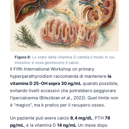
Gàidhlig
Euskara
Македонски јазик
Latviešu valoda
Galego
অসমীয়া
Figura 6:
Lo stato della vitamina D cambia il modo in cui
සිංහල
intestino e ossa gestiscono il calcio.
سنڌي
Il Fifth International Workshop on primary
hyperparathyroidism raccomanda di mantenere
la
پښتو
vitamina D 25-OH sopra 30 ng/mL
quando possibile,
evitando livelli eccessivi che potrebbero peggiorare
Slovenčina
l’ipercalcemia (Bilezikian et al., 2022). Quel limite non
è “magico”, ma è pratico per il recupero osseo.
Hrvatski
Suomi
Un paziente può avere calcio
8,4 mg/dL
, PTH
78
Қазақ тілі
pg/mL
, e la vitamina D
14 ng/mL
Un mese dopo