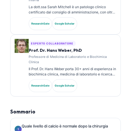
La dott.ssa Sarah Mitchell è un patologo clinico
certificato dal consiglio di amministrazione, con oltre
18 anni di esperienza in medicina di laboratorio e
analisi diagnostica. Possiede certificazioni di
ResearchGate
Google Scholar
specializzazione in chimica clinica e ha pubblicato
ampiamente su pannelli di biomarcatori e analisi di
laboratorio nella pratica clinica.
ESPERTO COLLABORATORE
Prof. Dr. Hans Weber, PhD
Professore di Medicina di Laboratorio e Biochimica
Clinica
Il Prof. Dr. Hans Weber porta 30+ anni di esperienza in
biochimica clinica, medicina di laboratorio e ricerca
sui biomarcatori. Ex Presidente della Società Tedesca
di Chimica Clinica, si specializza nell’analisi dei
ResearchGate
Google Scholar
pannelli diagnostici, nella standardizzazione dei
biomarcatori e nella medicina di laboratorio assistita
dall’IA.
Sommario
Quale livello di calcio è normale dopo la chirurgia