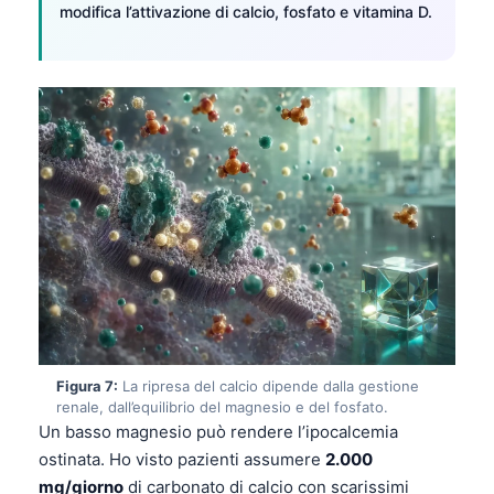
modifica l’attivazione di calcio, fosfato e vitamina D.
தமிழ்
తెలుగు
मराठी
اردو
বাংলা
Shqip
Magyar
Slovenščina
한국어
Polski
Figura 7:
La ripresa del calcio dipende dalla gestione
Lietuvių kalba
renale, dall’equilibrio del magnesio e del fosfato.
Un basso magnesio può rendere l’ipocalcemia
Русский
ostinata. Ho visto pazienti assumere
2.000
ქართული
mg/giorno
di carbonato di calcio con scarissimi