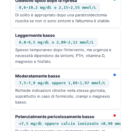
Obiettivo tipico dopo la ripresa
8,6-10,2 mg/dL o 2,15-2,55 mmol/L
Di solito è appropriato dopo una paratiroidectomia
riuscita se non ci sono sintomi e l’albumina è stabile.
Leggermente basso
8,0-8,5 mg/dL o 2,00-2,12 mmol/L
Spesso temporaneo dopo l’intervento, ma urgenza e
necessità dipendono da sintomi, PTH, vitamina D,
magnesio e fosfato.
Moderatamente basso
7,5-7,9 mg/dL oppure 1,88-1,97 mmol/L
Richiede indicazioni cliniche nella stessa giornata,
soprattutto in caso di formicolio, crampi o magnesio
basso.
Potenzialmente pericolosamente basso
<7,5 mg/dL oppure calcio ionizzato <0,90 mmol/L
Di solito è necessaria una valutazione urgente, in