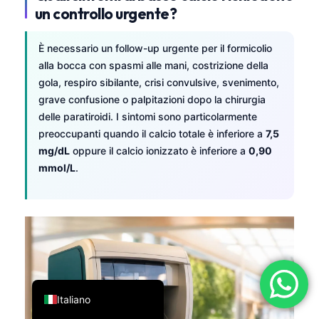
un controllo urgente?
فارسی
简体中文
È necessario un follow-up urgente per il formicolio
Română
alla bocca con spasmi alle mani, costrizione della
gola, respiro sibilante, crisi convulsive, svenimento,
Türkçe
grave confusione o palpitazioni dopo la chirurgia
Ελληνικά
delle paratiroidi. I sintomi sono particolarmente
preoccupanti quando il calcio totale è inferiore a
7,5
Português
mg/dL
oppure il calcio ionizzato è inferiore a
0,90
Español
mmol/L
.
עִבְרִית
Français
العربية
Deutsch
English
Italiano