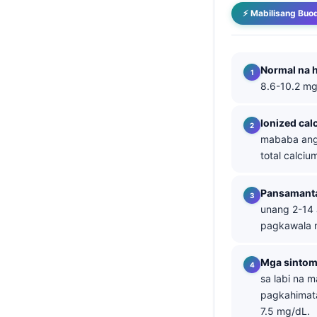
⚡ Mabilisang Buo
తెలుగు
मराठी
اردو
Normal na h
8.6-10.2 mg
বাংলা
Shqip
Ionized cal
Magyar
mababa ang 
total calciu
Slovenščina
한국어
Pansamanta
Polski
unang 2-14 
pagkawala 
Lietuvių kalba
Русский
Mga sintom
ქართული
sa labi na 
pagkahimata
Čeština
7.5 mg/dL.