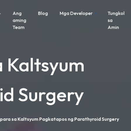
-
Ang
Blog
Mga Developer
Tungkol
aming
sa
Team
Amin
a Kaltsyum
id Surgery
para sa Kaltsyum Pagkatapos ng Parathyroid Surgery