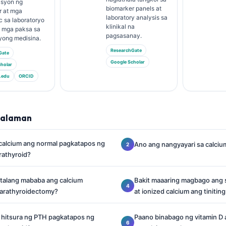
asyon ng
biomarker panels at
r at mga
laboratory analysis sa
c sa laboratoryo
klinikal na
a mga paksa sa
pagsasanay.
yong medisina.
ResearchGate
Gate
Google Scholar
holar
.edu
ORCID
lalaman
calcium ang normal pagkatapos ng
Ano ang nangyayari sa calciu
rathyroid?
talang mababa ang calcium
Bakit maaaring magbago ang 
arathyroidectomy?
at ionized calcium ang tinitin
 hitsura ng PTH pagkatapos ng
Paano binabago ng vitamin D 