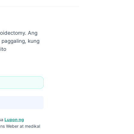
oidectomy. Ang
 paggaling, kung
ito
 sa
Lupon ng
ans Weber at medikal