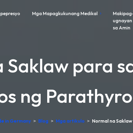
pepresyo
Mga Mapagkukunang Medikal
Makipag
ugnayan
sa Amin
 Saklaw para s
s ng Parathyro
ade in Germany
>
Blog
>
Mga artikulo
>
Normal na Saklaw 