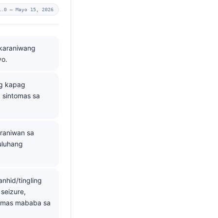
1.0 —
Mayo 15, 2026
 karaniwang
yo.
ng kapag
 sintomas sa
raniwan sa
uluhang
hid/tingling
seizure,
y mas mababa sa