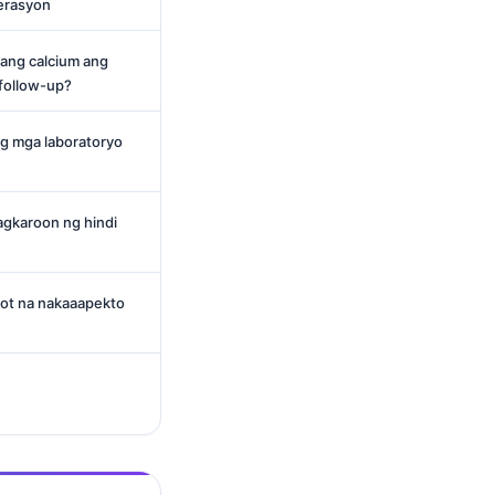
erasyon
ang calcium ang
follow-up?
ng mga laboratoryo
gkaroon ng hindi
mot na nakaaapekto