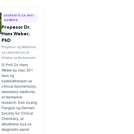
EKSPERTO SA PAG-
AAMBAG
Propesor Dr.
Hans Weber,
PhD
Propesor ng Medisina
sa Laboratoryo at
Klinikal na Biokemistri
Si Prof. Dr. Hans
Weber ay may 30+
taon ng
kadalubhasaan sa
clinical biochemistry,
laboratory medicine,
at biomarker
research. Dati siyang
Pangulo ng German
Society for Clinical
Chemistry, at
dalubhasa siya sa
diagnostic panel