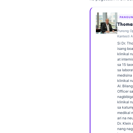
Frysk
Esperanto
PANGUN
Thomas
Беларуская мова
Punong Op
Татар теле
Kantesti A
Si Dr. Th
Кыргызча
isang boa
klinikal 
ئۇيغۇرچە
at interni
Cebuano
sa 15 ta
sa labora
Basa Jawa
medisina 
klinikal 
ພາສາລາວ
AI. Bilan
Officer sa
Монгол
nagbibiga
klinikal
Afrikaans
sa katum
medikal 
العربية المغربية
ari na ne
Occitan
Dr. Klei
nang nagl