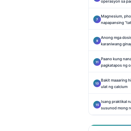
operasyon sa pa
Català
O‘zbekcha
Magnesium, phos
napapansing “tat
Українська
አማርኛ
Anong mga dosis 
Kiswahili
karaniwang gina
ភាសាខ្មែរ
Paano kung nana
ဗမာစာ
pagkatapos ng o
ไทย
Bakit maaaring 
Tiếng Việt
ulat ng calcium
Bahasa Melayu
മലയാളം
Isang praktikal 
susunod mong re
ಕನ್ನಡ
ગુજરાતી
தமிழ்