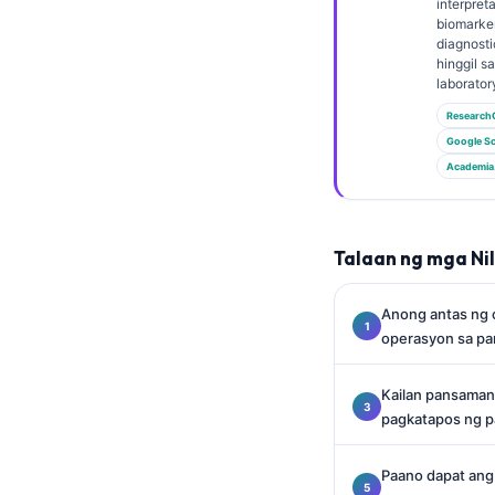
Gàidhlig
interpret
biomarke
Euskara
diagnosti
hinggil s
Македонски јазик
laborator
Latviešu valoda
Research
Google Sc
Galego
Academia
অসমীয়া
සිංහල
Talaan ng mga Ni
سنڌي
پښتو
Anong antas ng 
operasyon sa pa
Slovenčina
Kailan pansaman
Hrvatski
pagkatapos ng p
Suomi
Қазақ тілі
Paano dapat ang