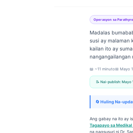
Operasyon sa Parathyro
Madalas bumababa
susi ay malaman k
kailan ito ay suma
nangangailangan 
📖 ~11 minuto
📅
Mayo 1
📝 Nai-publish:
Mayo 
🔄 Huling Na-upda
Ang gabay na ito ay 
Norsk bokmål
Tagapayo sa Medikal 
Ślōnskŏ gŏdka
na pagsusuri ni Dr. Sa