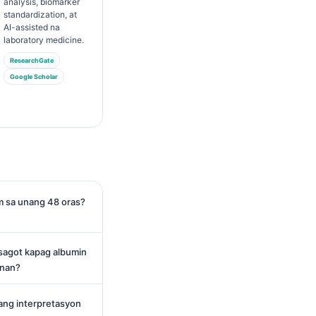
analysis, biomarker
standardization, at
AI-assisted na
laboratory medicine.
ResearchGate
Google Scholar
m sa unang 48 oras?
sagot kapag albumin
gnan?
ang interpretasyon