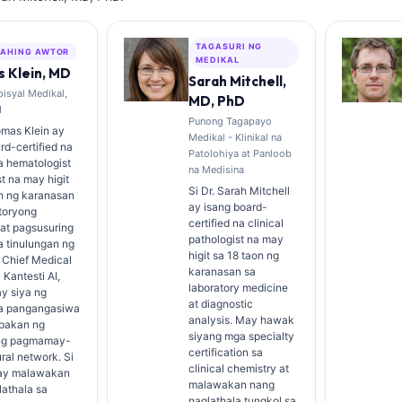
TAGASURI NG
AHING AWTOR
MEDIKAL
 Klein, MD
Sarah Mitchell,
isyal Medikal,
MD, PhD
I
Punong Tagapayo
omas Klein ay
Medikal - Klinikal na
rd-certified na
Patolohiya at Panloob
na hematologist
na Medisina
st na may higit
Si Dr. Sarah Mitchell
on ng karanasan
ay isang board-
toryong
certified na clinical
at pagsusuring
pathologist na may
na tinulungan ng
higit sa 18 taon ng
g Chief Medical
karanasan sa
 Kantesti AI,
laboratory medicine
y siya ng
at diagnostic
 na pangangasiwa
analysis. May hawak
pakan ng
siyang mga specialty
ng pagmamay-
certification sa
ural network. Si
clinical chemistry at
n ay malawakan
malawakan nang
athala sa
naglathala tungkol sa