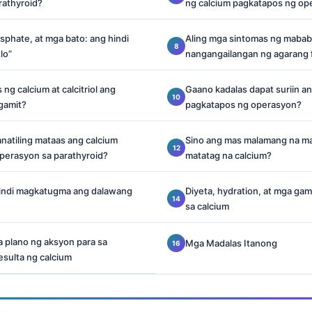
rathyroid?
ng calcium pagkatapos ng op
phate, at mga bato: ang hindi
Aling mga sintomas ng mabab
lo”
nangangailangan ng agarang 
ng calcium at calcitriol ang
Gaano kadalas dapat suriin a
gamit?
pagkatapos ng operasyon?
natiling mataas ang calcium
Sino ang mas malamang na ma
perasyon sa parathyroid?
matatag na calcium?
hindi magkatugma ang dalawang
Diyeta, hydration, at mga ga
sa calcium
na plano ng aksyon para sa
Mga Madalas Itanong
sulta ng calcium