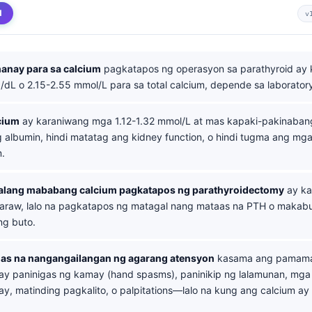
d
v
anay para sa calcium
pagkatapos ng operasyon sa parathyroid ay
/dL o 2.15-2.55 mmol/L para sa total calcium, depende sa laborator
cium
ay karaniwang mga 1.12-1.32 mmol/L at mas kapaki-pakinaba
albumin, hindi matatag ang kidney function, o hindi tugma ang mga
m.
lang mababang calcium pagkatapos ng parathyroidectomy
ay ka
araw, lalo na pagkatapos ng matagal nang mataas na PTH o makab
ng buto.
as na nangangailangan ng agarang atensyon
kasama ang pamaman
may paninigas ng kamay (hand spasms), paninikip ng lalamunan, mga 
y, matinding pagkalito, o palpitations—lalo na kung ang calcium a