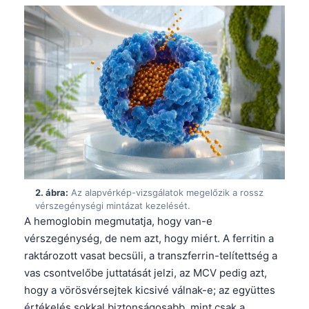
2. ábra:
Az alapvérkép-vizsgálatok megelőzik a rossz
vérszegénységi mintázat kezelését.
A hemoglobin megmutatja, hogy van-e
vérszegénység, de nem azt, hogy miért. A ferritin a
raktározott vasat becsüli, a transzferrin-telítettség a
vas csontvelőbe juttatását jelzi, az MCV pedig azt,
hogy a vörösvérsejtek kicsivé válnak-e; az együttes
értékelés sokkal biztonságosabb, mint csak a