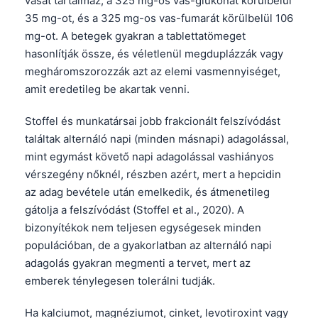
vasat tartalmaz, a 325 mg-os vas-glükonát körülbelül
35 mg-ot, és a 325 mg-os vas-fumarát körülbelül 106
mg-ot. A betegek gyakran a tablettatömeget
hasonlítják össze, és véletlenül megduplázzák vagy
megháromszorozzák azt az elemi vasmennyiséget,
amit eredetileg be akartak venni.
Stoffel és munkatársai jobb frakcionált felszívódást
találtak alternáló napi (minden másnapi) adagolással,
mint egymást követő napi adagolással vashiányos
vérszegény nőknél, részben azért, mert a hepcidin
az adag bevétele után emelkedik, és átmenetileg
gátolja a felszívódást (Stoffel et al., 2020). A
bizonyítékok nem teljesen egységesek minden
populációban, de a gyakorlatban az alternáló napi
adagolás gyakran megmenti a tervet, mert az
emberek ténylegesen tolerálni tudják.
Norsk bokmål
Ślōnskŏ gŏdka
Ha kalciumot, magnéziumot, cinket, levotiroxint vagy