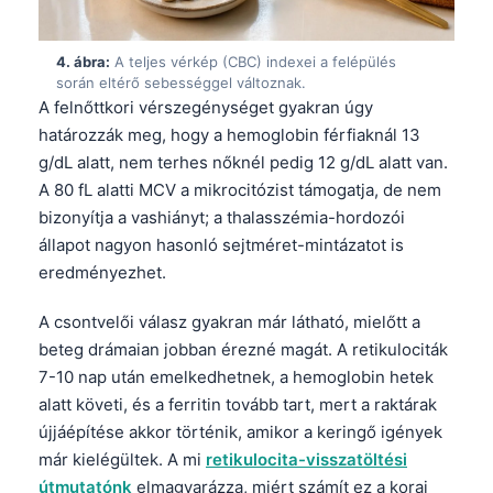
4. ábra:
A teljes vérkép (CBC) indexei a felépülés
során eltérő sebességgel változnak.
A felnőttkori vérszegénységet gyakran úgy
határozzák meg, hogy a hemoglobin férfiaknál 13
g/dL alatt, nem terhes nőknél pedig 12 g/dL alatt van.
A 80 fL alatti MCV a mikrocitózist támogatja, de nem
bizonyítja a vashiányt; a thalasszémia-hordozói
állapot nagyon hasonló sejtméret-mintázatot is
eredményezhet.
A csontvelői válasz gyakran már látható, mielőtt a
beteg drámaian jobban érezné magát. A retikulociták
7-10 nap után emelkedhetnek, a hemoglobin hetek
alatt követi, és a ferritin tovább tart, mert a raktárak
újjáépítése akkor történik, amikor a keringő igények
már kielégültek. A mi
retikulocita-visszatöltési
útmutatónk
elmagyarázza, miért számít ez a korai