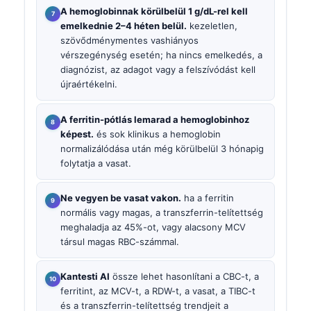
A hemoglobinnak körülbelül 1 g/dL-rel kell
emelkednie 2–4 héten belül.
kezeletlen,
szövődménymentes vashiányos
vérszegénység esetén; ha nincs emelkedés, a
diagnózist, az adagot vagy a felszívódást kell
újraértékelni.
A ferritin-pótlás lemarad a hemoglobinhoz
képest.
és sok klinikus a hemoglobin
normalizálódása után még körülbelül 3 hónapig
folytatja a vasat.
Ne vegyen be vasat vakon.
ha a ferritin
normális vagy magas, a transzferrin-telítettség
meghaladja az 45%-ot, vagy alacsony MCV
társul magas RBC-számmal.
Kantesti AI
össze lehet hasonlítani a CBC-t, a
ferritint, az MCV-t, a RDW-t, a vasat, a TIBC-t
és a transzferrin-telítettség trendjeit a