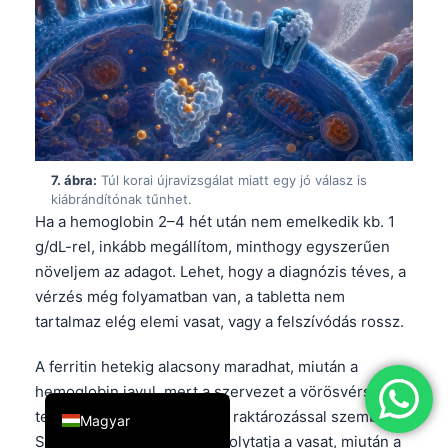
简体中文
Română
Türkçe
Ελληνικά
Português
7. ábra:
Túl korai újravizsgálat miatt egy jó válasz is
Español
kiábrándítónak tűnhet.
Ha a hemoglobin 2–4 hét után nem emelkedik kb. 1
Italiano
g/dL-rel, inkább megállítom, minthogy egyszerűen
עִבְרִית
növeljem az adagot. Lehet, hogy a diagnózis téves, a
Français
vérzés még folyamatban van, a tabletta nem
tartalmaz elég elemi vasat, vagy a felszívódás rossz.
العربية
Deutsch
A ferritin hetekig alacsony maradhat, miután a
English
hemoglobin javul, mert a szervezet a vörösvérsejt-
termelést előbbre helyezi a raktározással szemben.
Magyar
Sok klinikus kb. 3 hónapig folytatja a vasat, miután a