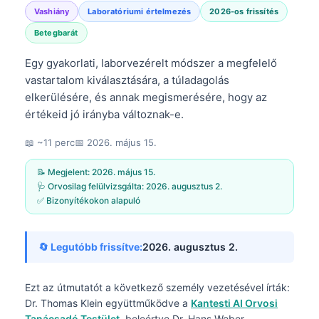
Vashiány
Laboratóriumi értelmezés
2026-os frissítés
Betegbarát
Egy gyakorlati, laborvezérelt módszer a megfelelő
vastartalom kiválasztására, a túladagolás
elkerülésére, és annak megismerésére, hogy az
értékeid jó irányba változnak-e.
📖 ~11 perc
📅
2026. május 15.
📝 Megjelent:
2026. május 15.
🩺 Orvosilag felülvizsgálta:
2026. augusztus 2.
✅ Bizonyítékokon alapuló
🔄 Legutóbb frissítve:
2026. augusztus 2.
Ezt az útmutatót a következő személy vezetésével írták:
Dr. Thomas Klein
együttműködve a
Kantesti AI Orvosi
Tanácsadó Testület
, beleértve Dr. Hans Weber