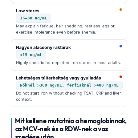
Low stores
15–30 ng/mL
May explain fatigue, hair shedding, restless legs or
exercise intolerance even before anemia.
Nagyon alacsony raktárak
<15 ng/mL
Highly specific for depleted iron stores in most adults.
Lehetséges túlterheltség vagy gyulladás
Nőknél >300 ng/mL, férfiaknál >400 ng/mL
Do not start iron without checking TSAT, CRP and liver
context.
Mit kellene mutatnia a hemoglobinnak,
az MCV-nek és a RDW-nek a vas
szedése után