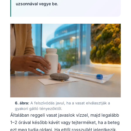
uzsonnával vegye be.
Català
O‘zbekcha
Українська
አማርኛ
Kiswahili
ភាសាខ្មែរ
ဗမာစာ
ไทย
Tagalog
Tiếng Việt
Bahasa Melayu
6. ábra:
A felszívódás javul, ha a vasat elválasztják a
gyakori gátló tényezőktől.
മലയാളം
Általában reggeli vasat javaslok vízzel, majd legalább
ಕನ್ನಡ
1–2 órával később kávét vagy tejterméket, ha a beteg
ezt meg tudja oldani. Ha ettől rosszullét jelentkezik,
ગુજરાતી