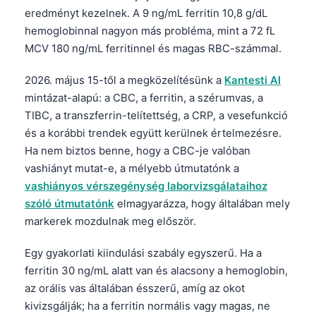
eredményt kezelnek. A 9 ng/mL ferritin 10,8 g/dL
hemoglobinnal nagyon más probléma, mint a 72 fL
MCV 180 ng/mL ferritinnel és magas RBC-számmal.
2026. május 15-től a megközelítésünk a
Kantesti AI
mintázat-alapú: a CBC, a ferritin, a szérumvas, a
TIBC, a transzferrin-telítettség, a CRP, a vesefunkció
és a korábbi trendek együtt kerülnek értelmezésre.
Ha nem biztos benne, hogy a CBC-je valóban
vashiányt mutat-e, a mélyebb útmutatónk a
vashiányos vérszegénység laborvizsgálataihoz
szóló útmutatónk
elmagyarázza, hogy általában mely
markerek mozdulnak meg először.
Egy gyakorlati kiindulási szabály egyszerű. Ha a
ferritin 30 ng/mL alatt van és alacsony a hemoglobin,
az orális vas általában ésszerű, amíg az okot
kivizsgálják; ha a ferritin normális vagy magas, ne