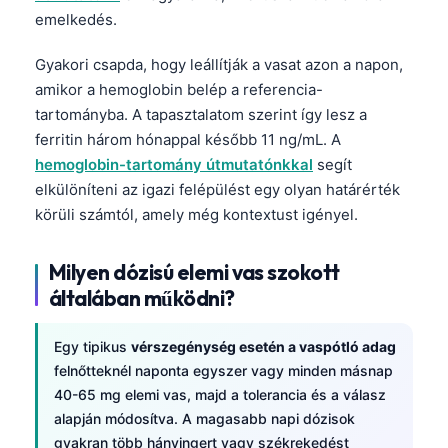
emelkedés.
Gyakori csapda, hogy leállítják a vasat azon a napon,
amikor a hemoglobin belép a referencia-
tartományba. A tapasztalatom szerint így lesz a
ferritin három hónappal később 11 ng/mL. A
hemoglobin-tartomány útmutatónkkal
segít
elkülöníteni az igazi felépülést egy olyan határérték
körüli számtól, amely még kontextust igényel.
Milyen dózisú elemi vas szokott
általában működni?
Egy tipikus
vérszegénység esetén a vaspótló adag
felnőtteknél naponta egyszer vagy minden másnap
40-65 mg elemi vas, majd a tolerancia és a válasz
alapján módosítva. A magasabb napi dózisok
gyakran több hányingert vagy székrekedést