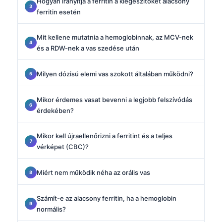
Hogyan irányítja a ferritin a kiegészítőket alacsony
ferritin esetén
Mit kellene mutatnia a hemoglobinnak, az MCV-nek
és a RDW-nek a vas szedése után
Milyen dózisú elemi vas szokott általában működni?
Mikor érdemes vasat bevenni a legjobb felszívódás
érdekében?
Mikor kell újraellenőrizni a ferritint és a teljes
vérképet (CBC)?
Miért nem működik néha az orális vas
Számít-e az alacsony ferritin, ha a hemoglobin
normális?