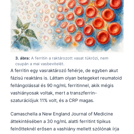
3. ábra:
A ferritin a raktározott vasat tükrözi, nem
csupán a mai vasbevitelét.
A ferritin egy vasraktározó fehérje, de egyben akut
fázisú reaktáns is. Láttam olyan betegeket reumatoid
fellángolással és 90 ng/mL ferritinnel, akik mégis
vashiányosak voltak, mert a transzferrin-
szaturációjuk 11% volt, és a CRP magas.
Camaschella a New England Journal of Medicine
áttekintésében a 30 ng/mL alatti ferritint tipikus
felnőtteknél erősen a vashiány mellett szólónak írja