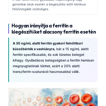
genetikai okok esetén a kiegészítés előtt klinikusi
felülvizsgálat szükséges.
Hogyan irányítja a ferritin a
kiegészítőket alacsony ferritin esetén
A 30 ng/mL alatti ferritin gyakori felnőttkori
küszöbérték a vashiányra
, bár a 15 ng/mL alatti
ferritin specifikusabb, és sok tünetes beteget
kihagy. Gyulladásos betegségben a ferritin hamisan
megnyugtatónak tűnhet, ezért a 20% alatti
transzferrin-szaturáció hasznosabbá válik.