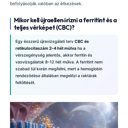
日本語
befolyásolják valóban az étkezések.
Eesti
Mikor kell újraellenőrizni a ferritint és a
Azərbaycan dili
teljes vérképet (CBC)?
Bosanski
Svenska
Egy ésszerű újravizsgálati terv
CBC és
retikulocitaszám 2–4 hét múlva
ha a
Српски језик
vérszegénység jelentős, akkor ferritin és
Íslenska
vasvizsgálatok 8–12 hét múlva. A ferritint nem
szabad túl korán megítélni, mert a hemoglobin
Հայերեն
rendeződése általában megelőzi a raktárak
Bahasa Indonesia
feltöltését.
हिन्दी
Nederlands
Dansk
Български
فارسی