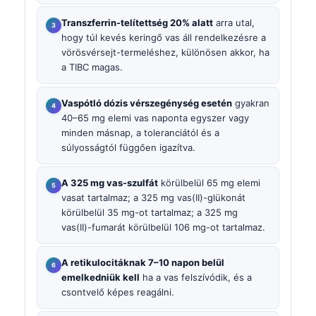
Transzferrin-telítettség 20% alatt
arra utal,
hogy túl kevés keringő vas áll rendelkezésre a
vörösvérsejt-termeléshez, különösen akkor, ha
a TIBC magas.
Vaspótló dózis vérszegénység esetén
gyakran
40–65 mg elemi vas naponta egyszer vagy
minden másnap, a toleranciától és a
súlyosságtól függően igazítva.
A 325 mg vas-szulfát
körülbelül 65 mg elemi
vasat tartalmaz; a 325 mg vas(II)-glükonát
körülbelül 35 mg-ot tartalmaz; a 325 mg
vas(II)-fumarát körülbelül 106 mg-ot tartalmaz.
A retikulocitáknak 7–10 napon belül
emelkedniük kell
ha a vas felszívódik, és a
csontvelő képes reagálni.