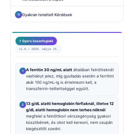
Gyakran Ismételt Kérdések
⚡ Gyors összefoglaló
v1.0 —
2026. május 15.
A ferritin 30 ng/mL alatt
általában felnőtteknél
vashiányt jelez, míg gyulladás esetén a ferritint
akár 100 ng/mL-ig is értelmezni kell, a
transzferrin-telítettséggel együtt.
13 g/dL alatti hemoglobin férfiaknál, illetve 12
g/dL alatti hemoglobin nem terhes nőknél
megfelel a felnőttkori vérszegénység gyakori
küszöbének, és okot kell keresni, nem csupán
kiegészítőt szedni.