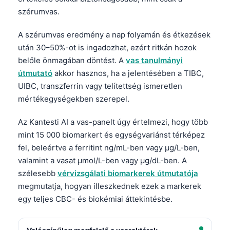
szérumvas.
A szérumvas eredmény a nap folyamán és étkezések
után 30–50%-ot is ingadozhat, ezért ritkán hozok
belőle önmagában döntést. A
vas tanulmányi
útmutató
akkor hasznos, ha a jelentésében a TIBC,
UIBC, transzferrin vagy telítettség ismeretlen
mértékegységekben szerepel.
Az Kantesti AI a vas-panelt úgy értelmezi, hogy több
mint 15 000 biomarkert és egységvariánst térképez
fel, beleértve a ferritint ng/mL-ben vagy µg/L-ben,
valamint a vasat µmol/L-ben vagy µg/dL-ben. A
szélesebb
vérvizsgálati biomarkerek útmutatója
megmutatja, hogyan illeszkednek ezek a markerek
egy teljes CBC- és biokémiai áttekintésbe.