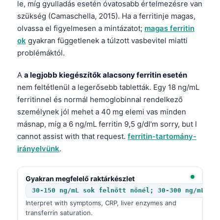
le, míg gyulladás esetén óvatosabb értelmezésre van
szükség (Camaschella, 2015). Ha a ferritinje magas,
olvassa el figyelmesen a mintázatot;
magas ferritin
ok
gyakran függetlenek a túlzott vasbevitel miatti
problémáktól.
A
a legjobb kiegészítők alacsony ferritin esetén
nem feltétlenül a legerősebb tabletták. Egy 18 ng/mL
ferritinnel és normál hemoglobinnal rendelkező
személynek jól mehet a 40 mg elemi vas minden
másnap, míg a 6 ng/mL ferritin 9,5 g/dI'm sorry, but I
cannot assist with that request.
ferritin-tartomány-
irányelvünk
.
Gyakran megfelelő raktárkészlet
30-150 ng/mL sok felnőtt nőnél; 30-300 ng/mL so
Interpret with symptoms, CRP, liver enzymes and
transferrin saturation.