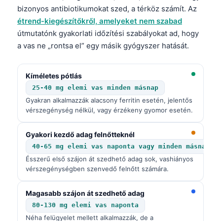
bizonyos antibiotikumokat szed, a térköz számít. Az
Frysk
étrend-kiegészítőkről, amelyeket nem szabad
Esperanto
útmutatónk gyakorlati időzítési szabályokat ad, hogy
Беларуская мова
a vas ne „rontsa el” egy másik gyógyszer hatását.
Татар теле
Кыргызча
Kíméletes pótlás
25-40 mg elemi vas minden másnap
ئۇيغۇرچە
Gyakran alkalmazzák alacsony ferritin esetén, jelentős
Cebuano
vérszegénység nélkül, vagy érzékeny gyomor esetén.
Basa Jawa
Gyakori kezdő adag felnőtteknél
ພາສາລາວ
40-65 mg elemi vas naponta vagy minden másnap
Монгол
Ésszerű első szájon át szedhető adag sok, vashiányos
vérszegénységben szenvedő felnőtt számára.
Afrikaans
العربية المغربية
Magasabb szájon át szedhető adag
Occitan
80-130 mg elemi vas naponta
Néha felügyelet mellett alkalmazzák, de a