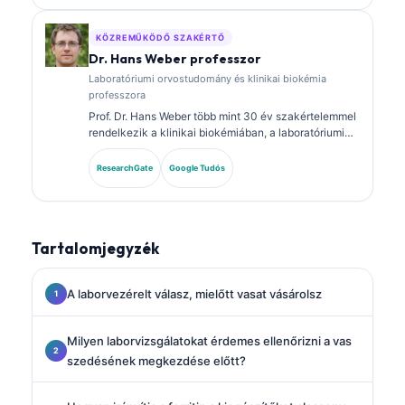
panelokról és laboratóriumi elemzésről a klinikai
gyakorlatban.
KÖZREMŰKÖDŐ SZAKÉRTŐ
Dr. Hans Weber professzor
Laboratóriumi orvostudomány és klinikai biokémia
professzora
Prof. Dr. Hans Weber több mint 30 év szakértelemmel
rendelkezik a klinikai biokémiában, a laboratóriumi
orvostudományban és a biomarker-kutatásban. A
Német Klinikai Kémiai Társaság korábbi elnöke, és a
ResearchGate
Google Tudós
diagnosztikai panel-elemzésre, a biomarkerek
standardizálására, valamint a mesterséges
intelligencia által támogatott laboratóriumi orvoslásra
specializálódott.
Tartalomjegyzék
A laborvezérelt válasz, mielőtt vasat vásárolsz
Milyen laborvizsgálatokat érdemes ellenőrizni a vas
szedésének megkezdése előtt?