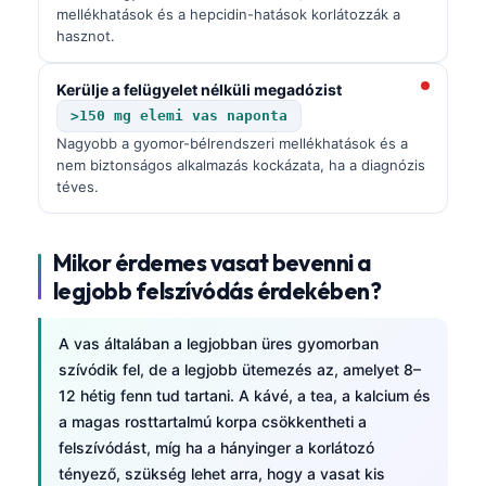
Gàidhlig
mellékhatások és a hepcidin-hatások korlátozzák a
hasznot.
Euskara
Македонски јазик
Kerülje a felügyelet nélküli megadózist
Latviešu valoda
>150 mg elemi vas naponta
Nagyobb a gyomor-bélrendszeri mellékhatások és a
Galego
nem biztonságos alkalmazás kockázata, ha a diagnózis
অসমীয়া
téves.
සිංහල
سنڌي
Mikor érdemes vasat bevenni a
legjobb felszívódás érdekében?
پښتو
A vas általában a legjobban üres gyomorban
Slovenčina
szívódik fel, de a legjobb ütemezés az, amelyet 8–
Hrvatski
12 hétig fenn tud tartani. A kávé, a tea, a kalcium és
a magas rosttartalmú korpa csökkentheti a
Suomi
felszívódást, míg ha a hányinger a korlátozó
Қазақ тілі
tényező, szükség lehet arra, hogy a vasat kis