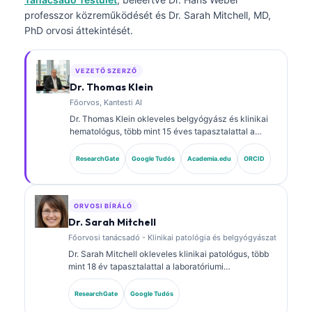
professzor közreműködését és Dr. Sarah Mitchell, MD,
PhD orvosi áttekintését.
VEZETŐ SZERZŐ
Dr. Thomas Klein
Főorvos, Kantesti AI
Dr. Thomas Klein okleveles belgyógyász és klinikai
hematológus, több mint 15 éves tapasztalattal a
laboratóriumi orvoslás és az AI-támogatott klinikai
elemzés területén. A Kantesti AI vezérorvosaként
ResearchGate
Google Tudós
Academia.edu
ORCID
(Chief Medical Officer) biztosítja a saját fejlesztésű
neurális hálózat orvosi pontosságának felügyeletét.
Dr. Klein kiterjedten publikált biomarker-
értelmezésről és laboratóriumi diagnosztikáról
ORVOSI BÍRÁLÓ
laboratóriumi orvostudományi témákban.
Dr. Sarah Mitchell
Főorvosi tanácsadó - Klinikai patológia és belgyógyászat
Dr. Sarah Mitchell okleveles klinikai patológus, több
mint 18 év tapasztalattal a laboratóriumi
orvostudomány és a diagnosztikai elemzés területén.
Klinikai kémiai szakterületi képesítésekkel
ResearchGate
Google Tudós
rendelkezik, és kiterjedten publikált biomarker-