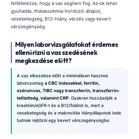
feltételezze, hogy a vas segíteni fog. Az ok lehet
gyulladás, thalasszémia-hordozói állapot,
vesebetegség, B12-hiány, vérzés vagy kevert
vérszegénység.
Milyen laborvizsgálatokat érdemes
ellenőrizni a vas szedésének
megkezdése előtt?
A vas elkezdése előtt a minimálisan hasznos
laborcsomag
a CBC indexekkel, ferritin,
szérumvas, TIBC vagy transzferrin, transzferrin-
telítettség, valamint CRP
. Gyakran hozzáadják a
kreatinin/eGFR-t és a B12/folátot is, mert a
vesebetegség és a makrocitás hiányállapotok bele
tudnak rejtőzni egy kevert vérszegénységbe.