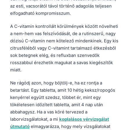
az esti, vacsorától távol történő adagolás teljesen
தமிழ்
elfogadható kompromisszum.
తెలుగు
A C-vitamin kontrollált körülmények között növelheti
मराठी
a nem-hem vas felszívódását, de a rutinszerű, nagy
اردو
dózisú C-vitamin nem kötelező mindenkinek. Egy kis
বাংলা
citrusféléből vagy C-vitamint tartalmazó étkezésből
sok betegnek elég, és refluxban szenvedők
Shqip
rosszabbul érezhetik magukat a savas kiegészítők
Slovenščina
miatt.
한국어
Ne rágódj azon, hogy böjtölj-e, ha ez rontja a
Polski
betartást. Egy tabletta, amit 10 hétig keksz/ropogós
Lietuvių kalba
kenyérrel együtt szedsz, többet ér, mint egy
Русский
tökéletesen időzített tabletta, amit 4 nap után
abbahagysz. Ha a vas köré tervezed a
ქართული
laborvizsgálatokat, a mi
koplalásos vérvizsgálat
Čeština
útmutató
elmagyarázza, hogy mely vizsgálatokat