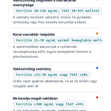
Valószínűleg megfelelő a vasraktárak
mennyisége
Ferritin 30-150 ng/mL, TSAT 20-45% mellett
A vashiány kevésbé valószínű, kivéve ha gyulladás,
terhesség vagy friss kezelés bonyolítja a képet.
Korai vasraktár-leépülés
Ferritin 15-30 ng/mL normál hemoglobin mellett
A vastermelékek alacsonyak a nyilvánvaló
vérszegénység előtt; egyes betegeknél tünetek is
jelentkezhetnek.
Valószínűleg vashiány
Ferritin <15-30 ng/mL vagy TSAT <20%
Orális vasat gyakran alkalmaznak, ha az ok ismert vagy
vizsgálat alatt áll.
Ne kezelje magát vaktában
Ferritin >300 ng/mL vagy TSAT >45%
A vas-túlterhelés, gyulladás, májbetegség vagy