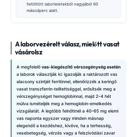
feltöltött laborleletekből nagyjából 60
másodperc alatt.
A laborvezérelt válasz, mielőtt vasat
vásárolsz
A megfelelő
vas-kiegészítő vérszegénység esetén
a laborok választják ki: igazolják a raktározott vas
alacsony szintjét ferritinnel, ellenőrizzék a keringő
vasat transzferrin-telítettséggel, erősítsék meg a
vérszegénységet hemoglobinnal, majd 2–4 hét
múlva ismételjék meg a hemoglobin-emelkedés
vizsgálatát. A legtöbb felnőttnél a 40–65 mg elemi
vas naponta egyszer vagy minden másnap
elegendő a kezdéshez, kivéve, ha a terhesség,
vesebetegség, vérzés vagy a felszívódási zavar