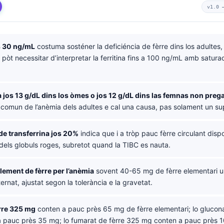
v1.0
os 30 ng/mL
costuma sosténer la deficiéncia de fèrre dins los adultes
n pòt necessitar d’interpretar la ferritina fins a 100 ng/mL amb satura
jos 13 g/dL dins los òmes o jos 12 g/dL dins las femnas non preg
l comun de l’anèmia dels adultes e cal una causa, pas solament un s
de transferrina jos 20%
indica que i a tròp pauc fèrre circulant dispo
dels globuls roges, subretot quand la TIBC es nauta.
lement de fèrre per l’anèmia
sovent 40-65 mg de fèrre elementari un
ternat, ajustat segon la tolerància e la gravetat.
èrre 325 mg
conten a pauc près 65 mg de fèrre elementari; lo glucon
 pauc près 35 mg; lo fumarat de fèrre 325 mg conten a pauc près 