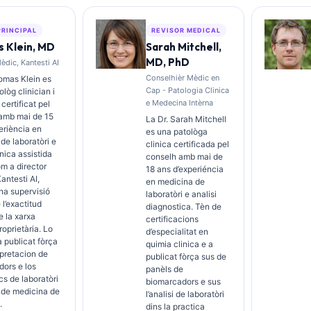
PRINCIPAL
REVISOR MEDICAL
 Klein, MD
Sarah Mitchell,
MD, PhD
èdic, Kantesti AI
Conselhièr Mèdic en
omas Klein es
Cap - Patologia Clinica
lòg clinician i
e Medecina Intèrna
 certificat pel
 amb mai de 15
La Dr. Sarah Mitchell
eriència en
es una patològa
de laboratòri e
clinica certificada pel
inica assistida
conselh amb mai de
om a director
18 ans d’experiéncia
antesti AI,
en medicina de
na supervisió
laboratòri e analisi
 l’exactitud
diagnostica. Tèn de
 la xarxa
certificacions
roprietària. Lo
d’especialitat en
a publicat fòrça
quimia clinica e a
erpretacion de
publicat fòrça sus de
ors e los
panèls de
cs de laboratòri
biomarcadors e sus
 de medicina de
l’analisi de laboratòri
.
dins la practica