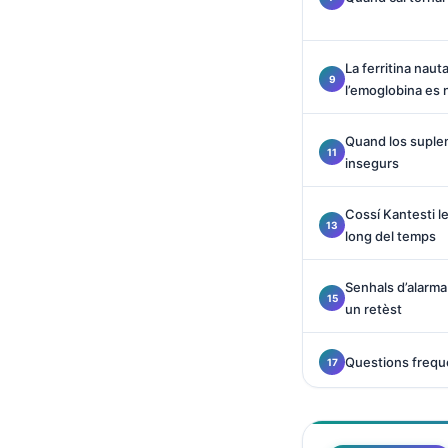
O‘zbekcha
Українська
La ferritina nau
አማርኛ
l’emoglobina es 
Kiswahili
Quand los suple
ភាសាខ្មែរ
insegurs
ဗမာစာ
ไทย
Cossí Kantesti le
long del temps
Tagalog
Tiếng Việt
Senhals d’alarma
un retèst
Bahasa Melayu
മലയാളം
Questions frequ
ಕನ್ನಡ
ગુજરાતી
தமிழ்