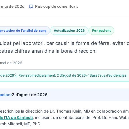
e mai de 2026
Pas cap de comentaris
pretacion de l’analisi de sang
Actualizacion 2026
Per pacient
uidat pel laboratòri, per causir la forma de fèrre, evitar
òstres chifres anan dins la bona direccion.
 mai de 2026
 de 2026
🩺 Revisat medicalament:
2 d’agost de 2026
✅ Basat sus d’evidéncias
zacion:
2 d’agost de 2026
escrich jos la direccion de
Dr. Thomas Klein, MD
en collaboracion am
e l'IA de Kantesti
, inclusent de contribucions del Prof. Dr. Hans Webe
rah Mitchell, MD, PhD.