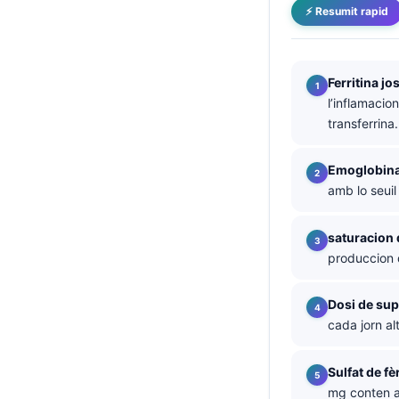
⚡ Resumit rapid
తెలుగు
मराठी
Ferritina j
اردو
l’inflamacio
বাংলা
transferrina.
Shqip
Emoglobina 
Magyar
amb lo seui
Slovenščina
한국어
saturacion 
produccion 
Polski
Lietuvių kalba
Dosi de sup
Русский
cada jorn al
ქართული
Sulfat de f
Čeština
mg conten a