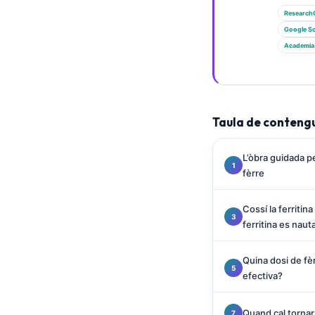
Euskara
Research
Македонски јазик
Google Sc
Latviešu valoda
Academia
Galego
অসমীয়া
සිංහල
Taula de conteng
سنڌي
L’òbra guidada p
پښتو
fèrre
Cossí la ferriti
Slovenčina
ferritina es naut
Hrvatski
Suomi
Quina dosi de fè
efectiva?
Қазақ тілі
Català
Quand cal tornar 