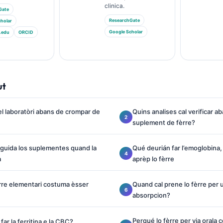
clinica.
Gate
ResearchGate
holar
Google Scholar
.edu
ORCID
ut
el laboratòri abans de crompar de
Quins analises cal verificar ab
suplement de fèrre?
na guida los suplementes quand la
Qué deurián far l’emoglobina
a
aprèp lo fèrre
rre elementari costuma èsser
Quand cal prene lo fèrre per
absorpcion?
Perqué lo fèrre per via orala
far la ferritina e la CBC?