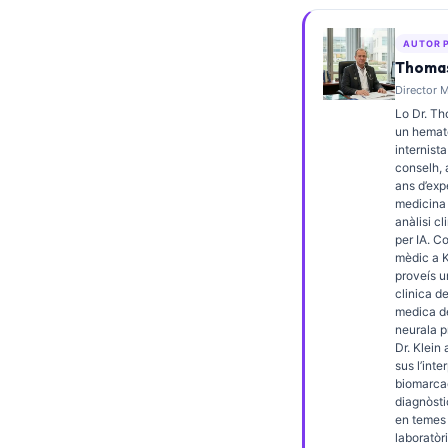
Frysk
AUTOR 
Esperanto
Thomas
Беларуская мова
Director M
Lo Dr. Th
Татар теле
un hemato
internista
Кыргызча
conselh,
ئۇيغۇرچە
ans d’exp
medicina 
Cebuano
anàlisi cl
per IA. C
Basa Jawa
mèdic a K
proveís u
ພາສາລາວ
clinica de
medica de
Монгол
neurala p
Dr. Klein 
Afrikaans
sus l’int
العربية المغربية
biomarcad
diagnòsti
Gàidhlig
en temes
laboratòri