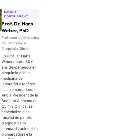
EXPÈRT
CONTRIBUENT
Prof. Dr. Hans
Weber, PhD
Professor de Medecina
de Laboratòri e
Bioquimia Clinica
Lo Prof. Dr. Hans
Weber aporta 30+
ans d’experiéncia en
bioquimia clinica,
medicina de
laboratòri e recèrca
sus biomarcadors.
Ancià President de la
Societat Alemana de
Quimia Clinica, se
especializa dins
l’analisi de panèls
diagnostics, la
standardizacion dels
biomarcadors e la