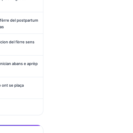
o fèrre del postpartum
tas
icion del fèrre sens
inician abans e aprèp
e ont se plaça