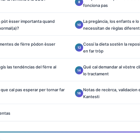
fonciona pas
ta pòt èsser importanta quand
La pregància, los enfants e l
normal(a)?
necessitan de règlas diferen
mentes de fèrre pòdon èsser
Cossí la dieta sostèn la repos
en far tròp
gís las tendéncias del fèrre al
Qué cal demandar al vòstre cl
lo tractament
 que cal pas esperar per tornar far
Notas de recèrca, validacion 
Kantesti
entas