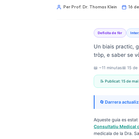
Per Prof. Dr. Thomas Klein
16 d
Deficita de fèr
Inter
Un biais practic, g
tròp, e saber se v
📖 ~11 minutas
📅
15 de
📝 Publicat:
15 de mai
🔄 Darrera actuali
Aqueste guia es estat 
Norsk bokmål
Consultatiu Medical d
medicala de la Dra. Sa
Ślōnskŏ gŏdka