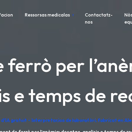
facion
Ressorsas medicalas
Contactatz-
Nòs
nos
equ
 ferrò per l’anè
is e temps de r
d'IA gratuit – Interpretacion de laboratòri, fabricat en A
ent de ferrò per l’anèmia: dosatge, analisis e temps de r