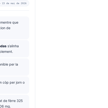
 —
15 de mai de 2026
, mentre que
cion de
adas
s’alinha
uplement.
nible per la
 còp per jorn o
at de fèrre 325
106 mg.