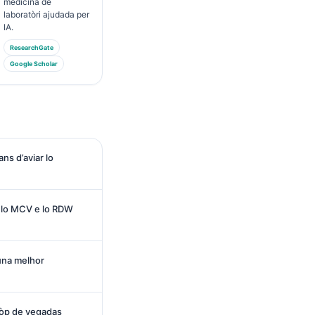
medicina de
laboratòri ajudada per
IA.
ResearchGate
Google Scholar
ans d’aviar lo
, lo MCV e lo RDW
 una melhor
 còp de vegadas