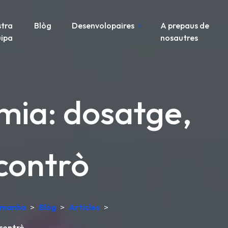
tra
Blòg
Desenvolopaires
A prepaus de
ipa
nosautres
mia: dosatge,
econtrò
lemanha
>
Blòg
>
Articles
>
econtrò