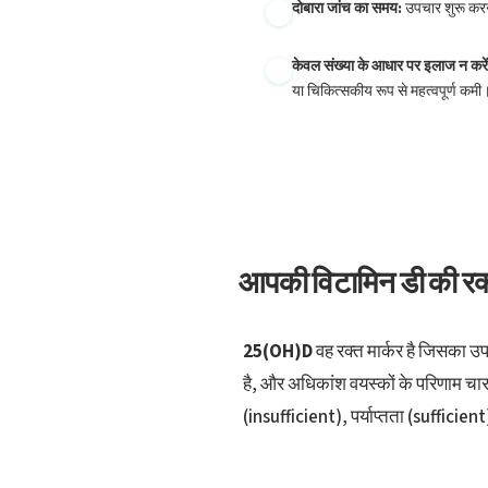
दोबारा जांच का समय:
उपचार शुरू कर
தமிழ்
केवल संख्या के आधार पर इलाज न करें
తెలుగు
या चिकित्सकीय रूप से महत्वपूर्ण कमी
मराठी
اردو
বাংলা
Shqip
Magyar
आपकी विटामिन डी की रक्त 
Slovenščina
한국어
25(OH)D
वह रक्त मार्कर है जिसका 
Polski
है, और अधिकांश वयस्कों के परिणाम चार व्
Lietuvių kalba
(insufficient), पर्याप्तता (sufficien
Русский
ქართული