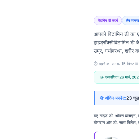
विटामिन डी संदर्भ
लैब व्याख्या
आपको विटामिन डी का ए
हाइड्रॉक्सीविटामिन डी 
उम्र, गर्भावस्था, शरी
⏱️ पढ़ने का समय: 15 मिनट📅
📝 प्रकाशित: 26 मार्च, 20
🔄 अंतिम अपडेट:
23 जुल
यह गाइड डॉ. थॉमस क्लाइन, ए
योगदान और डॉ. सारा मिशेल, एम
Norsk bokmål
Ślōnskŏ gŏdka