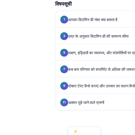
Gàidhlig
विषयसूची
Euskara
आपका विटामिन डी नंबर क्या बताता है
Македонски јазик
Latviešu valoda
उम्र के अनुसार विटामिन डी की सामान्य सीमा
Galego
অসমীয়া
लक्षण, हड्डियों का स्वास्थ्य, और मांसपेशियों पर प
සිංහල
कब कम परिणाम को सप्लीमेंट से अधिक की जरूरत 
سنڌي
پښتو
दोबारा टेस्ट कैसे कराएं और उपचार का पालन कैसे 
Slovenčina
अक्सर पूछे जाने वाले प्रश्नों
Hrvatski
Suomi
Қазақ тілі
⚡ संक्षिप्त सारांश