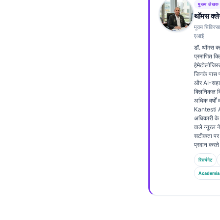
मुख्य लेखक
Frysk
थॉमस क्ले
Esperanto
मुख्य चिकित्स
एआई
Беларуская мова
डॉ. थॉमस क्
प्रमाणित क
Татар теле
हेमेटोलॉजिस्ट
जिनके पास प
Кыргызча
और AI-सहाय
ئۇيغۇرچە
क्लिनिकल विश
अधिक वर्षों
Cebuano
Kantesti AI 
अधिकारी के रू
Basa Jawa
वाले न्यूरल 
सटीकता पर क
ພາສາລາວ
प्रदान करते 
Монгол
रिसर्चगेट
Afrikaans
Academia
العربية المغربية
Occitan