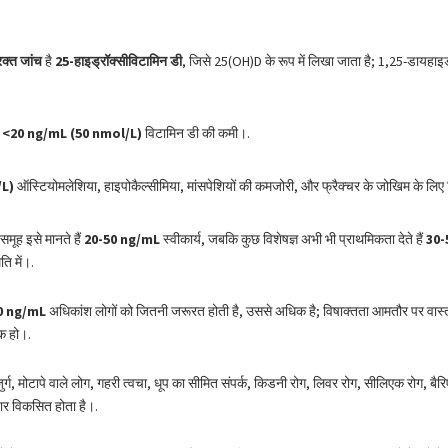
रक्त जांच
है
25-हाइड्रॉक्सीविटामिन डी
, जिसे 25(OH)D के रूप में लिखा जाता है; 1,25-डायहा
ं
<20 ng/mL (50 nmol/L)
विटामिन डी की कमी।.
/L)
ऑस्टियोमलेशिया, हाइपोकैल्सीमिया, मांसपेशियों की कमजोरी, और फ्रैक्चर के जोखिम के लिए च
मूह इसे मानते हैं
20-50 ng/mL
स्वीकार्य, जबकि कुछ विशेषज्ञ अभी भी प्राथमिकता देते हैं
30-
ति में।.
0 ng/mL
अधिकांश लोगों को जितनी जरूरत होती है, उससे अधिक है; विषाक्तता आमतौर पर वास
क हो।.
़ुर्ग, मोटापे वाले लोग, गहरी त्वचा, धूप का सीमित संपर्क, किडनी रोग, लिवर रोग, सीलिएक रोग, बैर
बार विकसित होता है।.