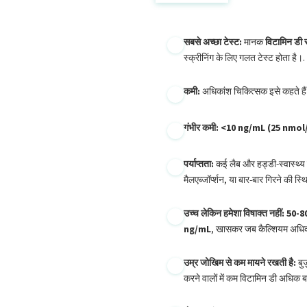
Català
O‘zbekcha
सबसे अच्छा टेस्ट:
मानक
विटामिन डी 
Українська
स्क्रीनिंग के लिए गलत टेस्ट होता है।.
አማርኛ
कमी:
अधिकांश चिकित्सक इसे कहते है
Kiswahili
ភាសាខ្មែរ
गंभीर कमी:
<10 ng/mL (25 nmol
ဗမာစာ
पर्याप्तता:
कई लैब और हड्डी-स्वास्थ्य स
ไทย
मैलएब्जॉर्प्शन, या बार-बार गिरने की स्थि
Tagalog
उच्च लेकिन हमेशा विषाक्त नहीं:
50-8
Tiếng Việt
ng/mL
, खासकर जब कैल्शियम अधि
Bahasa Melayu
മലയാളം
उम्र जोखिम से कम मायने रखती है:
बुज
करने वालों में कम विटामिन डी अधिक 
ಕನ್ನಡ
ગુજરાતી