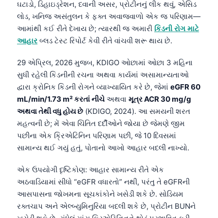
ઘટાડો, ડિહાઇડ્રેશન, દવાની અસર, પ્રોટીનનું લીક થવું, એસિડ
લોડ, ખનિજ અસંતુલન કે ફક્ત અવાજવાળો એક જ પરિણામ—
આમાંથી કઈ રીતે દેખાય છે; ત્યારથી જ અમારી
કિડની રોગ માટે
આહાર
બ્લડ ટેસ્ટ રિપોર્ટ કેવી રીતે વાંચવી શરૂ થાય છે.
29 એપ્રિલ, 2026 મુજબ, KDIGO ઓછામાં ઓછા 3 મહિના
સુધી રહેલી કિડનીની રચના અથવા કાર્યમાં અસામાન્યતાઓ
દ્વારા ક્રોનિક કિડની રોગને વ્યાખ્યાયિત કરે છે, જેમાં
eGFR 60
mL/min/1.73 m² કરતાં નીચે
અથવા
મૂત્ર ACR 30 mg/g
અથવા તેથી વધુ હોય છે
(KDIGO, 2024). આ સમયની શરત
મહત્વની છે; મેં એવા ચિંતિત દર્દીઓને જોયા છે જેમણે જીમ
પછીના એક ક્રિએટિનિન પરિણામ પછી, જે 10 દિવસમાં
સામાન્ય થઈ ગયું હતું, પોતાનો આખો આહાર બદલી નાખ્યો.
એક ઉપયોગી દૃષ્ટિકોણ: આહાર સામાન્ય રીતે એક
અઠવાડિયામાં સીધો “eGFR વધારતો” નથી, પરંતુ તે eGFRની
આસપાસના જોખમના સૂચકાંકોને ખસેડી શકે છે. સોડિયમ
રક્તચાપ અને એલ્બ્યુમિનુરિયા બદલી શકે છે, પ્રોટીન BUNને