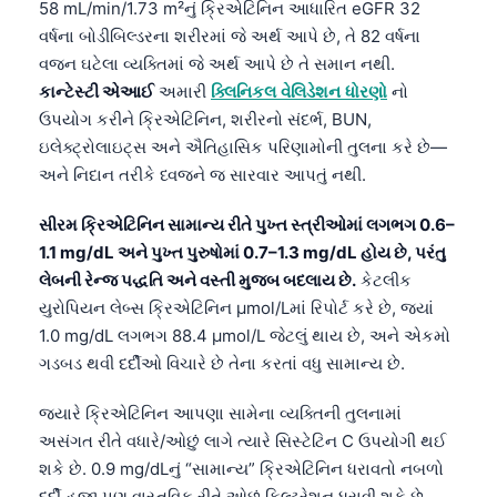
58 mL/min/1.73 m²નું ક્રિએટિનિન આધારિત eGFR 32
વર્ષના બોડીબિલ્ડરના શરીરમાં જે અર્થ આપે છે, તે 82 વર્ષના
વજન ઘટેલા વ્યક્તિમાં જે અર્થ આપે છે તે સમાન નથી.
કાન્ટેસ્ટી એઆઈ
અમારી
ક્લિનિકલ વેલિડેશન ધોરણો
નો
ઉપયોગ કરીને ક્રિએટિનિન, શરીરનો સંદર્ભ, BUN,
ઇલેક્ટ્રોલાઇટ્સ અને ઐતિહાસિક પરિણામોની તુલના કરે છે—
અને નિદાન તરીકે ધ્વજને જ સારવાર આપતું નથી.
સીરમ ક્રિએટિનિન સામાન્ય રીતે પુખ્ત સ્ત્રીઓમાં લગભગ 0.6–
1.1 mg/dL અને પુખ્ત પુરુષોમાં 0.7–1.3 mg/dL હોય છે, પરંતુ
લેબની રેન્જ પદ્ધતિ અને વસ્તી મુજબ બદલાય છે.
કેટલીક
યુરોપિયન લેબ્સ ક્રિએટિનિન µmol/Lમાં રિપોર્ટ કરે છે, જ્યાં
1.0 mg/dL લગભગ 88.4 µmol/L જેટલું થાય છે, અને એકમો
ગડબડ થવી દર્દીઓ વિચારે છે તેના કરતાં વધુ સામાન્ય છે.
જ્યારે ક્રિએટિનિન આપણા સામેના વ્યક્તિની તુલનામાં
અસંગત રીતે વધારે/ઓછું લાગે ત્યારે સિસ્ટેટિન C ઉપયોગી થઈ
શકે છે. 0.9 mg/dLનું “સામાન્ય” ક્રિએટિનિન ધરાવતો નબળો
દર્દી હજી પણ વાસ્તવિક રીતે ઓછું ફિલ્ટ્રેશન ધરાવી શકે છે,