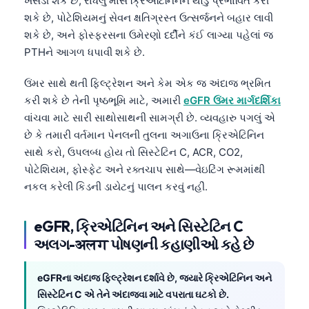
ખસેડી શકે છે, રાંધેલું માંસ ક્રિએટિનિનને થોડું પ્રભાવિત કરી
શકે છે, પોટેશિયમનું સેવન ક્ષતિગ્રસ્ત ઉત્સર્જનને બહાર લાવી
શકે છે, અને ફોસ્ફરસના ઉમેરણો દર્દીને કંઈ લાગ્યા પહેલાં જ
PTHને આગળ ધપાવી શકે છે.
ઉંમર સાથે થતી ફિલ્ટ્રેશન અને કેમ એક જ અંદાજ ભ્રમિત
કરી શકે છે તેની પૃષ્ઠભૂમિ માટે, અમારી
eGFR ઉંમર માર્ગદર્શિકા
વાંચવા માટે સારી સાથોસાથની સામગ્રી છે. વ્યવહારુ પગલું એ
છે કે તમારી વર્તમાન પેનલની તુલના અગાઉના ક્રિએટિનિન
સાથે કરો, ઉપલબ્ધ હોય તો સિસ્ટેટિન C, ACR, CO2,
પોટેશિયમ, ફોસ્ફેટ અને રક્તચાપ સાથે—વેઇટિંગ રૂમમાંથી
નકલ કરેલી કિડની ડાયેટનું પાલન કરવું નહીં.
eGFR, ક્રિએટિનિન અને સિસ્ટેટિન C
અલગ-अलग પોષણની કહાણીઓ કહે છે
eGFRના અંદાજ ફિલ્ટ્રેશન દર્શાવે છે, જ્યારે ક્રિએટિનિન અને
સિસ્ટેટિન C એ તેને અંદાજવા માટે વપરાતા ઘટકો છે.