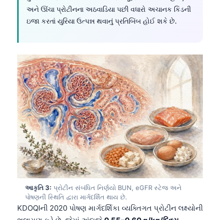
અને ઊંચા પ્રોટીનના અઠવાડિયા પછી વધારો અચાનક કિડની
ઇજા કરતાં યુરિયા ઉત્પન્ન થવાનું પ્રતિબિંબ હોઈ શકે છે.
આકૃતિ 3:
પ્રોટીન સંબંધિત નિર્ણયો BUN, eGFR સ્ટેજ અને
પોષણની સ્થિતિ દ્વારા માર્ગદર્શિત થાય છે.
KDOQIની 2020 પોષણ માર્ગદર્શિકા વ્યક્તિગત પ્રોટીન લક્ષ્યોની