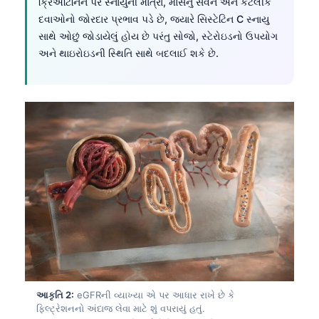
ક્રિએટિનિન પર સ્નાયુની માત્રા, માંસનું સેવન અને કેટલીક
દવાઓનો જોરદાર પ્રભાવ પડે છે, જ્યારે સિસ્ટેટિન C સ્નાયુ
સાથે ઓછું જોડાયેલું હોય છે પરંતુ સોજો, સ્ટેરોઇડનો ઉપયોગ
અને થાઇરોઇડની સ્થિતિ સાથે બદલાઈ શકે છે.
આકૃતિ 2:
eGFRની વ્યાખ્યા એ પર આધાર રાખે છે કે
ફિલ્ટ્રેશનનો અંદાજ લેવા માટે શું વપરાયું હતું.