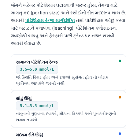
Català
જેમને ખરેખર પોટેશિયમ ઘટાડવાની જરૂર હોય, તેમના માટે
ભાગનું કદ (portion size) અને રસોઈની રીત મદદરૂપ થાય છે.
O‘zbekcha
અમારી
પોટેશિયમ રેન્જ માર્ગદર્શિકા
તેમાં પોટેશિયમ ઓછું કરવા
Українська
માટે બટાટાંને પલાળવા (leaching), પોટેશિયમ ક્લોરાઇડના
አማርኛ
લવણોથી બચવું અને ફેરફારો પછી ટ્રેન્ડ પર નજર રાખવી
આવરી લેવાય છે.
Kiswahili
ភាសាខ្មែរ
સામાન્ય પોટેશિયમ રેન્જ
ဗမာစာ
3.5–5.0 mmol/L
ไทย
જો સ્થિતિ સ્થિર હોય અને દવાઓ સુસંગત હોય તો ખોરાક
પ્રતિબંધ આપમેળે જરૂરી નથી
Tagalog
Tiếng Việt
થોડું ઊંચું
Bahasa Melayu
5.1–5.5 mmol/L
નમૂનાની ગુણવત્તા, દવાઓ, મીઠાના વિકલ્પો અને પુનઃપરીક્ષણનો
മലയാളം
સમય તપાસો
ಕನ್ನಡ
મધ્યમ રીતે ઊંચું
தமிழ்