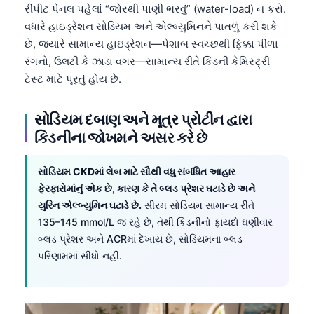
રીપીટ પેનલ પહેલાં “જોરથી પાણી ભરવું” (water-load) ન કરો.
વધારે હાઇડ્રેશન સોડિયમ અને એલ્બ્યુમિનને પાતળું કરી શકે
છે, જ્યારે સામાન્ય હાઇડ્રેશન—પેશાબ સ્વચ્છથી ફિક્કા પીળા
રંગનો, ઉલટી કે ઝાડા વગર—સામાન્ય રીતે કિડની કેમિસ્ટ્રી
ટેસ્ટ માટે પૂરતું હોય છે.
સોડિયમ દબાણ અને મૂત્ર પ્રોટીન દ્વારા
કિડનીના જોખમને અસર કરે છે
સોડિયમ CKDમાં લેબ માટે સૌથી વધુ સંબંધિત આહાર
ફેરફારોમાંનું એક છે, કારણ કે તે બ્લડ પ્રેશર ઘટાડે છે અને
યુરિન એલ્બ્યુમિન ઘટાડે છે.
સીરમ સોડિયમ સામાન્ય રીતે
135–145 mmol/L જ રહે છે, તેથી કિડનીનો ફાયદો ઘણીવાર
બ્લડ પ્રેશર અને ACRમાં દેખાય છે, સોડિયમના બ્લડ
પરિણામમાં સીધો નહીં.