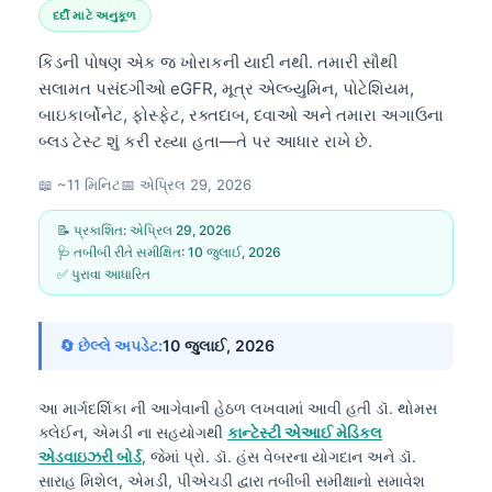
દર્દી માટે અનુકૂળ
કિડની પોષણ એક જ ખોરાકની યાદી નથી. તમારી સૌથી
સલામત પસંદગીઓ eGFR, મૂત્ર એલ્બ્યુમિન, પોટેશિયમ,
બાઇકાર્બોનેટ, ફોસ્ફેટ, રક્તદાબ, દવાઓ અને તમારા અગાઉના
બ્લડ ટેસ્ટ શું કરી રહ્યા હતા—તે પર આધાર રાખે છે.
📖 ~11 મિનિટ
📅
એપ્રિલ 29, 2026
📝 પ્રકાશિત:
એપ્રિલ 29, 2026
🩺 તબીબી રીતે સમીક્ષિત:
10 જુલાઈ, 2026
✅ પુરાવા આધારિત
🔄 છેલ્લે અપડેટ:
10 જુલાઈ, 2026
આ માર્ગદર્શિકા ની આગેવાની હેઠળ લખવામાં આવી હતી
ડૉ. થોમસ
ક્લેઈન, એમડી
ના સહયોગથી
કાન્ટેસ્ટી એઆઈ મેડિકલ
એડવાઇઝરી બોર્ડ
, જેમાં પ્રો. ડૉ. હંસ વેબરના યોગદાન અને ડૉ.
સારાહ મિશેલ, એમડી, પીએચડી દ્વારા તબીબી સમીક્ષાનો સમાવેશ