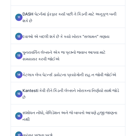
DASH પેટર્નમાં ફેરફાર કર્યા પછી તે કિડની માટે અનુકૂળ બની
શકે છે
દવાઓ એ બદલી શકે છે કે કયો ખોરાક “સલામત” ગણાય
પુનરાવર્તિત લેબ્સને એક જ પ્રશ્નનો જવાબ આપવા માટે
સમયસર કરવી જોઈએ
કેટલાક લેબ પેટર્ન્સ ડાયેટના પ્રયોગોની રાહ ન જોવી જોઈએ
Kantesti કેવી રીતે કિડની લેબ્સને ખોરાકના નિર્ણયો સાથે જોડે
છે
સંશોધન નોંધો, વેલિડેશન અને જે બાબતો આપણે હજી જાણતા
નથી
વારંવાર પૂછાતા પ્રશ્નો