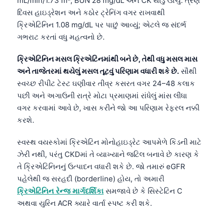
mL/min/1.73 m², BUN 28 mg/dL અને CK થોડું ઊંચું. ત્રણ
દિવસ હાઇડ્રેશન અને કઠોર ટ્રેનિંગ વગર રાખવાથી
ક્રિએટિનિન 1.08 mg/dL પર પાછું આવ્યું; એટલે જ સંદર્ભ
ગભરાટ કરતાં વધુ મહત્વનો છે.
ક્રિએટિનિન મસલ ક્રિએટિનમાંથી બને છે, તેથી વધુ મસલ માસ
અને તાજેતરમાં થયેલું મસલ તૂટવું પરિણામ વધારી શકે છે.
સૌથી
સ્વચ્છ રીપીટ ટેસ્ટ ઘણીવાર તીવ્ર કસરત વગર 24–48 કલાક
પછી અને અગાઉની રાત્રે મોટા પ્રમાણમાં રાંધેલું માંસ લીધા
વગર કરવામાં આવે છે, ખાસ કરીને જો આ પરિણામ રેફરલ નક્કી
કરશે.
સ્વસ્થ વયસ્કોમાં ક્રિએટિન મોનોહાઇડ્રેટ આપમેળે કિડની માટે
ઝેરી નથી, પરંતુ CKDમાં તે વ્યાખ્યાને જટિલ બનાવે છે કારણ કે
તે ક્રિએટિનિનનું ઉત્પાદન વધારી શકે છે. જો તમારું eGFR
પહેલેથી જ સરહદી (borderline) હોય, તો અમારી
ક્રિએટિનિન રેન્જ માર્ગદર્શિકા
સમજાવે છે કે સિસ્ટેટિન C
અથવા યુરિન ACR ક્યારે વાર્તા સ્પષ્ટ કરી શકે.