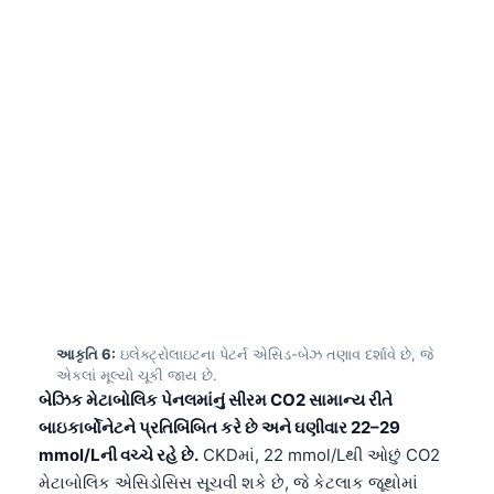
日本語
Eesti
Azərbaycan dili
Bosanski
Svenska
Српски језик
Íslenska
Հայերեն
Bahasa Indonesia
આકૃતિ 6:
ઇલેક્ટ્રોલાઇટના પેટર્ન એસિડ-બેઝ તણાવ દર્શાવે છે, જે
हिन्दी
એકલાં મૂલ્યો ચૂકી જાય છે.
બેઝિક મેટાબોલિક પેનલમાંનું સીરમ CO2 સામાન્ય રીતે
Nederlands
બાઇકાર્બોનેટને પ્રતિબિંબિત કરે છે અને ઘણીવાર 22–29
Dansk
mmol/Lની વચ્ચે રહે છે.
CKDમાં, 22 mmol/Lથી ઓછું CO2
Български
મેટાબોલિક એસિડોસિસ સૂચવી શકે છે, જે કેટલાક જૂથોમાં
સ્નાયુ ગુમાવા, હાડકાંમાં બફરિંગ અને કિડનીની ગતિશીલ
فارسی