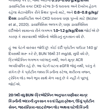
ભલામણ કરે છે, જેમાં અંદાજે
0.55–0.60 g/kg/દિવસ
ડાયાબિટીસ વગર CKD સ્ટેજ 3–5 ધરાવતા અને દેખરેખ હેઠળ
રહેલા મેટાબોલિક રીતે સ્થિર પુખ્તો માટે, અને
0.6–0.8 g/kg/
દિવસ
ડાયાબિટીસ અને CKD ધરાવતા ઘણા પુખ્તો માટે (Ikizler
et al., 2020). ડાયાલિસિસ અલગ છે; ઘણા ડાયાલિસિસ
દર્દીઓને સામાન્ય રીતે લગભગ
1.0–1.2 g/kg/દિવસ
જોઈએ છે
કારણ કે સારવારથી એમિનો એસિડનું નુકસાન વધે છે.
હું આ પેટર્ન વારંવાર જોઉં છું: કોઈ દર્દી પ્રોટીન પાઉડર 140 g/
દિવસથી શરૂ કરે છે, BUN 16થી 31 mg/dL સુધી વધે છે,
ક્રિએટિનિન લગભગ બદલાતું નથી, અને મૂત્ર ACR
અપરિવર્તિત રહે છે. આ પેટર્ન ઘટતા eGFR જેવું નથી, પરંતુ તે
સંકેત છે કે પ્રોટીન લક્ષ્ય કિડનીના સ્ટેજ, શરીરના વજન,
ટ્રેનિંગ લોડ અને ભૂખ સાથે મેળ ખાતું છે કે નહીં તે પૂછવું
જોઈએ.
20:1થી વધુ BUN-ક્રિએટિનિન અનુપાત ઘણીવાર માત્ર
કિડનીની અંદરની નુકસાન કરતાં ડિહાઇડ્રેશન, ઊંચું પ્રોટીન
સેવન, જઠરાંત્રિય નાઇટ્રોજન લોડ અથવા ઘટેલી કિડની