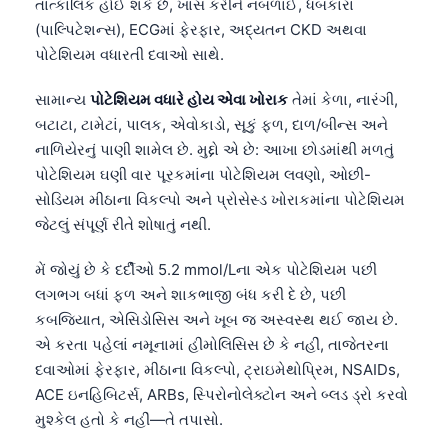
Gàidhlig
તાત્કાલિક હોઈ શકે છે, ખાસ કરીને નબળાઈ, ધબકારા
(પાલ્પિટેશન્સ), ECGમાં ફેરફાર, અદ્યતન CKD અથવા
Euskara
પોટેશિયમ વધારતી દવાઓ સાથે.
Македонски јазик
સામાન્ય
પોટેશિયમ વધારે હોય એવા ખોરાક
તેમાં કેળા, નારંગી,
Latviešu valoda
બટાટા, ટામેટાં, પાલક, એવોકાડો, સૂકું ફળ, દાળ/બીન્સ અને
Galego
નાળિયેરનું પાણી શામેલ છે. મુદ્દો એ છે: આખા છોડમાંથી મળતું
অসমীয়া
પોટેશિયમ ઘણી વાર પૂરકમાંના પોટેશિયમ લવણો, ઓછી-
સોડિયમ મીઠાના વિકલ્પો અને પ્રોસેસ્ડ ખોરાકમાંના પોટેશિયમ
සිංහල
જેટલું સંપૂર્ણ રીતે શોષાતું નથી.
سنڌي
پښتو
મેં જોયું છે કે દર્દીઓ 5.2 mmol/Lના એક પોટેશિયમ પછી
લગભગ બધાં ફળ અને શાકભાજી બંધ કરી દે છે, પછી
કબજિયાત, એસિડોસિસ અને ખૂબ જ અસ્વસ્થ થઈ જાય છે.
Slovenčina
એ કરતા પહેલાં નમૂનામાં હીમોલિસિસ છે કે નહીં, તાજેતરના
Hrvatski
દવાઓમાં ફેરફાર, મીઠાના વિકલ્પો, ટ્રાઇમેથોપ્રિમ, NSAIDs,
ACE ઇનહિબિટર્સ, ARBs, સ્પિરોનોલેક્ટોન અને બ્લડ ડ્રો કરવો
Suomi
મુશ્કેલ હતો કે નહીં—તે તપાસો.
Қазақ тілі