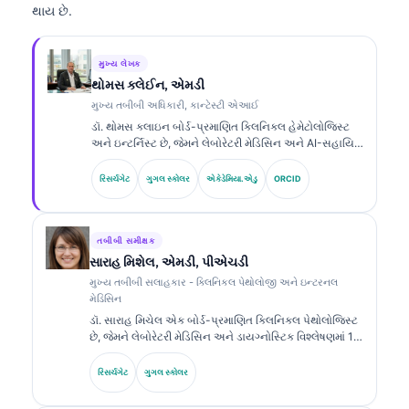
થાય છે.
મુખ્ય લેખક
થોમસ ક્લેઈન, એમડી
મુખ્ય તબીબી અધિકારી, કાન્ટેસ્ટી એઆઈ
ડૉ. થોમસ ક્લાઇન બોર્ડ-પ્રમાણિત ક્લિનિકલ હેમેટોલોજિસ્ટ
અને ઇન્ટર્નિસ્ટ છે, જેમને લેબોરેટરી મેડિસિન અને AI-સહાયિત
ક્લિનિકલ વિશ્લેષણમાં 15 વર્ષથી વધુનો અનુભવ છે. Kantesti
AI ખાતે ચીફ મેડિકલ ઓફિસર તરીકે, તેઓ માલિકી હક્ક ધરાવતા
રિસર્ચગેટ
ગુગલ સ્કોલર
એકેડેમિયા.એડુ
ORCID
ન્યુરલ નેટવર્કની તબીબી ચોકસાઈ અંગે ક્લિનિકલ દેખરેખ પૂરી
પાડે છે. ડૉ. ક્લાઇન બાયોમાર્કર વ્યાખ્યા અને લેબોરેટરી
મેડિસિન સંબંધિત લેબોરેટરી ડાયગ્નોસ્ટિક્સ પર વ્યાપક રીતે
પ્રકાશિત કરી ચૂક્યા છે.
તબીબી સમીક્ષક
સારાહ મિશેલ, એમડી, પીએચડી
મુખ્ય તબીબી સલાહકાર - ક્લિનિકલ પેથોલોજી અને ઇન્ટરનલ
મેડિસિન
ડૉ. સારાહ મિચેલ એક બોર્ડ-પ્રમાણિત ક્લિનિકલ પેથોલોજિસ્ટ
છે, જેમને લેબોરેટરી મેડિસિન અને ડાયગ્નોસ્ટિક વિશ્લેષણમાં 18
વર્ષથી વધુનો અનુભવ છે. તેઓ ક્લિનિકલ કેમિસ્ટ્રીમાં વિશેષ
પ્રમાણપત્રો ધરાવે છે અને ક્લિનિકલ પ્રેક્ટિસમાં બાયોમાર્કર
રિસર્ચગેટ
ગુગલ સ્કોલર
પેનલ્સ અને લેબોરેટરી વિશ્લેષણ પર વ્યાપક રીતે પ્રકાશિત કરે
છે.