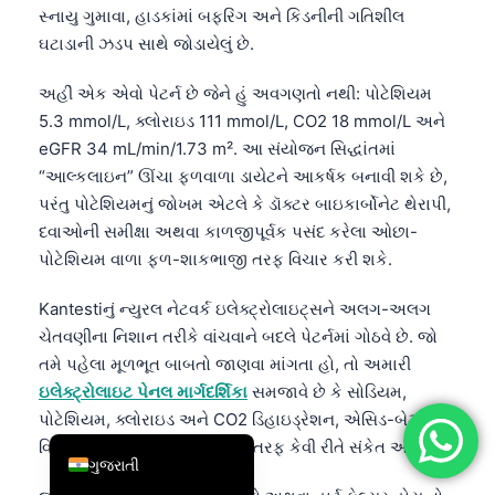
ઘટાડાની ઝડપ સાથે જોડાયેલું છે.
简体中文
અહીં એક એવો પેટર્ન છે જેને હું અવગણતો નથી: પોટેશિયમ
Română
5.3 mmol/L, ક્લોરાઇડ 111 mmol/L, CO2 18 mmol/L અને
Türkçe
eGFR 34 mL/min/1.73 m². આ સંયોજન સિદ્ધાંતમાં
Ελληνικά
“આલ્કલાઇન” ઊંચા ફળવાળા ડાયેટને આકર્ષક બનાવી શકે છે,
પરંતુ પોટેશિયમનું જોખમ એટલે કે ડૉક્ટર બાઇકાર્બોનેટ થેરાપી,
Português
દવાઓની સમીક્ષા અથવા કાળજીપૂર્વક પસંદ કરેલા ઓછા-
Español
પોટેશિયમ વાળા ફળ-શાકભાજી તરફ વિચાર કરી શકે.
Italiano
Kantestiનું ન્યુરલ નેટવર્ક ઇલેક્ટ્રોલાઇટ્સને અલગ-અલગ
עִבְרִית
ચેતવણીના નિશાન તરીકે વાંચવાને બદલે પેટર્નમાં ગોઠવે છે. જો
Français
તમે પહેલા મૂળભૂત બાબતો જાણવા માંગતા હો, તો અમારી
العربية
ઇલેક્ટ્રોલાઇટ પેનલ માર્ગદર્શિકા
સમજાવે છે કે સોડિયમ,
પોટેશિયમ, ક્લોરાઇડ અને CO2 ડિહાઇડ્રેશન, એસિડ-બેઝ
Deutsch
વિકારો અથવા દવાઓના પ્રભાવ તરફ કેવી રીતે સંકેત આપે છે.
English
ગુજરાતી
જો તમને ઊંચું બ્લડ પ્રેશર, સોજો અથવા હાર્ટ ફેલ્યર હોય તો
પોતાની રીતે બેકિંગ સોડાનો ઉપયોગ ન કરો. એક ચમચીમાં