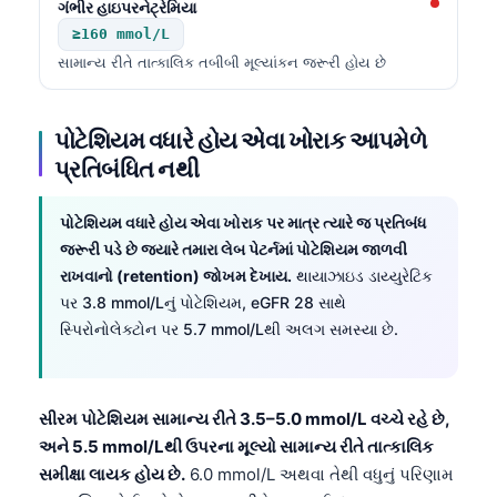
ગંભીર હાઇપરનેટ્રેમિયા
Frysk
≥160 mmol/L
Esperanto
સામાન્ય રીતે તાત્કાલિક તબીબી મૂલ્યાંકન જરૂરી હોય છે
Беларуская мова
Татар теле
પોટેશિયમ વધારે હોય એવા ખોરાક આપમેળે
પ્રતિબંધિત નથી
Кыргызча
ئۇيغۇرچە
પોટેશિયમ વધારે હોય એવા ખોરાક પર માત્ર ત્યારે જ પ્રતિબંધ
Cebuano
જરૂરી પડે છે જ્યારે તમારા લેબ પેટર્નમાં પોટેશિયમ જાળવી
રાખવાનો (retention) જોખમ દેખાય.
થાયાઝાઇડ ડાય્યુરેટિક
Basa Jawa
પર 3.8 mmol/Lનું પોટેશિયમ, eGFR 28 સાથે
ພາສາລາວ
સ્પિરોનોલેક્ટોન પર 5.7 mmol/Lથી અલગ સમસ્યા છે.
Монгол
Afrikaans
સીરમ પોટેશિયમ સામાન્ય રીતે 3.5–5.0 mmol/L વચ્ચે રહે છે,
العربية المغربية
અને 5.5 mmol/Lથી ઉપરના મૂલ્યો સામાન્ય રીતે તાત્કાલિક
Occitan
સમીક્ષા લાયક હોય છે.
6.0 mmol/L અથવા તેથી વધુનું પરિણામ