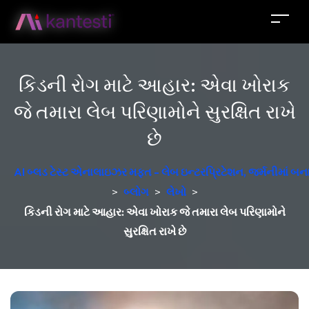
કિડની રોગ માટે આહાર: એવા ખોરાક
જે તમારા લેબ પરિણામોને સુરક્ષિત રાખે
છે
AI બ્લડ ટેસ્ટ એનાલાઇઝર મફત - લેબ ઇન્ટરપ્રિટેશન, જર્મનીમાં બન
>
બ્લોગ
>
લેખો
>
કિડની રોગ માટે આહાર: એવા ખોરાક જે તમારા લેબ પરિણામોને
સુરક્ષિત રાખે છે