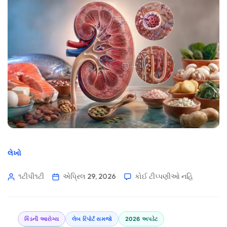
લેખો
૧ટીપી૧ટી
એપ્રિલ 29, 2026
કોઈ ટીપ્પણીઓ નહિ
કિડની આરોગ્ય
લેબ રિપોર્ટ સમજો
2026 અપડેટ