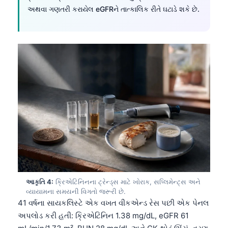
અથવા ગણતરી કરાયેલ eGFRને તાત્કાલિક રીતે ઘટાડે શકે છે.
આકૃતિ 4:
ક્રિએટિનિનના ટ્રેન્ડ્સ માટે ખોરાક, સપ્લિમેન્ટ્સ અને
વ્યાયામના સમયની વિગતો જરૂરી છે.
41 વર્ષના સાયકલિસ્ટે એક વખત વીકએન્ડ રેસ પછી એક પેનલ
અપલોડ કરી હતી: ક્રિએટિનિન 1.38 mg/dL, eGFR 61