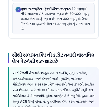
મૂત્ર એલ્બ્યુમિન-ક્રિએટિનિન અનુપાત
30 mg/gથી
નીચે સામાન્ય રીતે સામાન્ય ગણાય છે, 30–300 mg/g
મધ્યમ રીતે વધેલું ગણાય છે, અને 300 mg/gથી ઉપર
કિડની તથા હૃદયસંબંધિત જોખમ વધુ હોવાનું સંકેત આપે
છે.
સૌથી સલામત કિડની ડાયેટ તમારી વાસ્તવિક
લેબ પેટર્નથી શરૂ થાય છે
સારું
કિડની રોગ માટે આહાર
તમારા eGFR, મૂત્ર પ્રોટીન,
ઇલેક્ટ્રોલાઇટ્સ અને દવાઓ સાથે પ્રોટીન, સોડિયમ,
પોટેશિયમ અને ફોસ્ફરસનું મેળ બેસાડીને લેબ રિપોર્ટને સુરક્ષિત
રાખે છે—બધા માટે એ જ ખોરાક પર પ્રતિબંધ મૂકીને નહીં. જો
પોટેશિયમ 4.2 mmol/L હોય, ફોસ્ફેટ 3.6 mg/dL હોય અને
મૂત્ર ACR ઊંચું હોય, તો હું ઘણીવાર કેળા કરતાં સોડિયમ અને