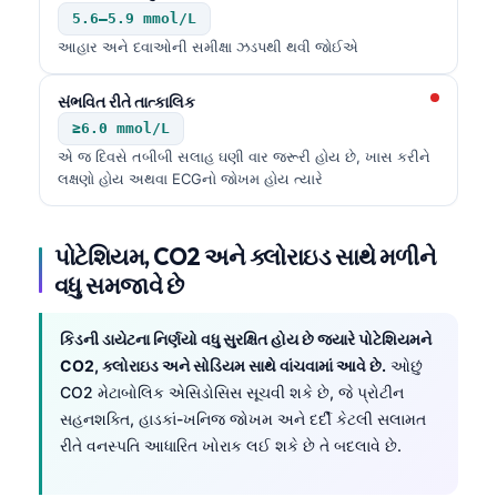
5.6–5.9 mmol/L
తెలుగు
આહાર અને દવાઓની સમીક્ષા ઝડપથી થવી જોઈએ
मराठी
સંભવિત રીતે તાત્કાલિક
اردو
≥6.0 mmol/L
বাংলা
એ જ દિવસે તબીબી સલાહ ઘણી વાર જરૂરી હોય છે, ખાસ કરીને
Shqip
લક્ષણો હોય અથવા ECGનો જોખમ હોય ત્યારે
Magyar
પોટેશિયમ, CO2 અને ક્લોરાઇડ સાથે મળીને
Slovenščina
વધુ સમજાવે છે
한국어
Polski
કિડની ડાયેટના નિર્ણયો વધુ સુરક્ષિત હોય છે જ્યારે પોટેશિયમને
Lietuvių kalba
CO2, ક્લોરાઇડ અને સોડિયમ સાથે વાંચવામાં આવે છે.
ઓછું
CO2 મેટાબોલિક એસિડોસિસ સૂચવી શકે છે, જે પ્રોટીન
Русский
સહનશક્તિ, હાડકાં-ખનિજ જોખમ અને દર્દી કેટલી સલામત
ქართული
રીતે વનસ્પતિ આધારિત ખોરાક લઈ શકે છે તે બદલાવે છે.
Čeština