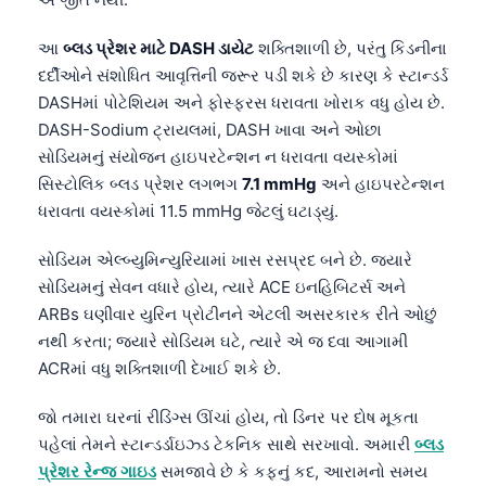
આ
બ્લડ પ્રેશર માટે DASH ડાયેટ
શક્તિશાળી છે, પરંતુ કિડનીના
દર્દીઓને સંશોધિત આવૃત્તિની જરૂર પડી શકે છે કારણ કે સ્ટાન્ડર્ડ
DASHમાં પોટેશિયમ અને ફોસ્ફરસ ધરાવતા ખોરાક વધુ હોય છે.
DASH-Sodium ટ્રાયલમાં, DASH ખાવા અને ઓછા
સોડિયમનું સંયોજન હાઇપરટેન્શન ન ધરાવતા વયસ્કોમાં
સિસ્ટોલિક બ્લડ પ્રેશર લગભગ
7.1 mmHg
અને હાઇપરટેન્શન
ધરાવતા વયસ્કોમાં 11.5 mmHg જેટલું ઘટાડ્યું.
સોડિયમ એલ્બ્યુમિન્યુરિયામાં ખાસ રસપ્રદ બને છે. જ્યારે
સોડિયમનું સેવન વધારે હોય, ત્યારે ACE ઇનહિબિટર્સ અને
ARBs ઘણીવાર યુરિન પ્રોટીનને એટલી અસરકારક રીતે ઓછું
નથી કરતા; જ્યારે સોડિયમ ઘટે, ત્યારે એ જ દવા આગામી
ACRમાં વધુ શક્તિશાળી દેખાઈ શકે છે.
જો તમારા ઘરનાં રીડિંગ્સ ઊંચાં હોય, તો ડિનર પર દોષ મૂકતા
પહેલાં તેમને સ્ટાન્ડર્ડાઇઝ્ડ ટેકનિક સાથે સરખાવો. અમારી
બ્લડ
પ્રેશર રેન્જ ગાઇડ
સમજાવે છે કે કફનું કદ, આરામનો સમય