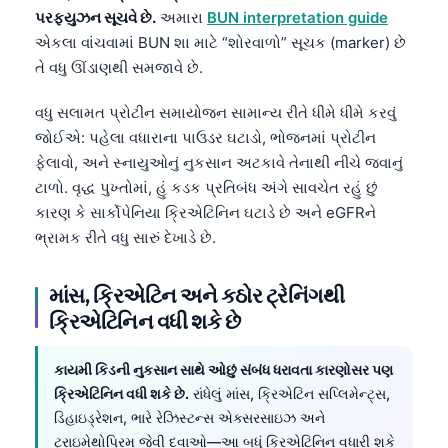
પરફ્યુઝન સૂચવે છે.
અમારા
BUN interpretation guide
એકલા વાંચવામાં BUN શા માટે “શોરવાળો” સૂચક (marker) છે
તે વધુ ઊંડાણથી સમજાવે છે.
વધુ સલામત પ્રોટીન સમાયોજન સામાન્ય રીતે ધીમે ધીમે કરવું
જોઈએ: પહેલા વધારાના પાઉડર ઘટાડો, ભોજનમાં પ્રોટીન
ફેલાવો, અને સ્નાયુઓનું નુકસાન અટકાવે તેનાથી નીચે જવાનું
ટાળો. વૃદ્ધ પુખ્તોમાં, હું કડક પ્રતિબંધ અંગે સાવચેત રહું છું
કારણ કે સાર્કોપેનિયા ક્રિએટિનિન ઘટાડે છે અને eGFRને
ભ્રામક રીતે વધુ સારું દેખાડે છે.
માંસ, ક્રિએટિન અને કઠોર ટ્રેનિંગથી
ક્રિએટિનિન વધી શકે છે
કાયમી કિડની નુકસાન સાથે ઓછું સંબંધ ધરાવતા કારણોસર પણ
ક્રિએટિનિન વધી શકે છે.
રાંધેલું માંસ, ક્રિએટિન સપ્લિમેન્ટ્સ,
ડિહાઇડ્રેશન, ભારે રેઝિસ્ટન્સ એક્સરસાઇઝ અને
ટ્રાઇમેથોપ્રિમ જેવી દવાઓ—આ બધું ક્રિએટિનિન વધારી શકે