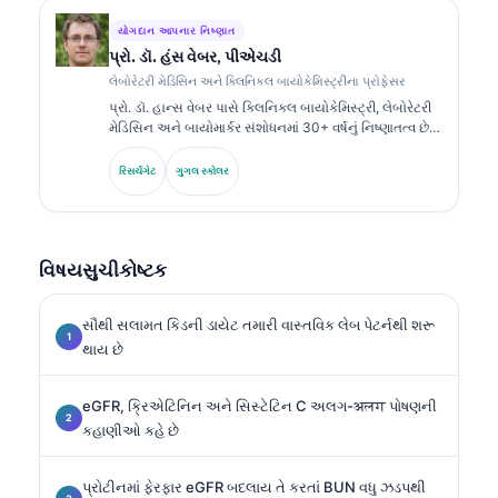
યોગદાન આપનાર નિષ્ણાત
પ્રો. ડૉ. હંસ વેબર, પીએચડી
લેબોરેટરી મેડિસિન અને ક્લિનિકલ બાયોકેમિસ્ટ્રીના પ્રોફેસર
પ્રો. ડૉ. હાન્સ વેબર પાસે ક્લિનિકલ બાયોકેમિસ્ટ્રી, લેબોરેટરી
મેડિસિન અને બાયોમાર્કર સંશોધનમાં 30+ વર્ષનું નિષ્ણાતત્વ છે.
જર્મન સોસાયટી ફોર ક્લિનિકલ કેમિસ્ટ્રીના ભૂતપૂર્વ પ્રમુખ
તરીકે, તેઓ ડાયગ્નોસ્ટિક પેનલ વિશ્લેષણ, બાયોમાર્કર
રિસર્ચગેટ
ગુગલ સ્કોલર
સ્ટાન્ડર્ડાઇઝેશન અને AI-સહાયિત લેબોરેટરી મેડિસિનમાં
વિશેષતા ધરાવે છે.
વિષયસુચીકોષ્ટક
સૌથી સલામત કિડની ડાયેટ તમારી વાસ્તવિક લેબ પેટર્નથી શરૂ
થાય છે
eGFR, ક્રિએટિનિન અને સિસ્ટેટિન C અલગ-अलग પોષણની
કહાણીઓ કહે છે
પ્રોટીનમાં ફેરફાર eGFR બદલાય તે કરતાં BUN વધુ ઝડપથી