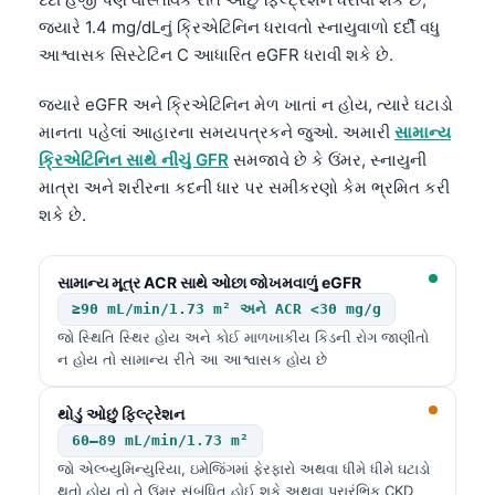
જ્યારે 1.4 mg/dLનું ક્રિએટિનિન ધરાવતો સ્નાયુવાળો દર્દી વધુ
આશ્વાસક સિસ્ટેટિન C આધારિત eGFR ધરાવી શકે છે.
જ્યારે eGFR અને ક્રિએટિનિન મેળ ખાતાં ન હોય, ત્યારે ઘટાડો
માનતા પહેલાં આહારના સમયપત્રકને જુઓ. અમારી
સામાન્ય
ક્રિએટિનિન સાથે નીચું GFR
સમજાવે છે કે ઉંમર, સ્નાયુની
માત્રા અને શરીરના કદની ધાર પર સમીકરણો કેમ ભ્રમિત કરી
શકે છે.
સામાન્ય મૂત્ર ACR સાથે ઓછા જોખમવાળું eGFR
≥90 mL/min/1.73 m² અને ACR <30 mg/g
જો સ્થિતિ સ્થિર હોય અને કોઈ માળખાકીય કિડની રોગ જાણીતો
ન હોય તો સામાન્ય રીતે આ આશ્વાસક હોય છે
થોડું ઓછું ફિલ્ટ્રેશન
60–89 mL/min/1.73 m²
જો એલ્બ્યુમિન્યુરિયા, ઇમેજિંગમાં ફેરફારો અથવા ધીમે ધીમે ઘટાડો
થતો હોય તો તે ઉંમર સંબંધિત હોઈ શકે અથવા પ્રારંભિક CKD