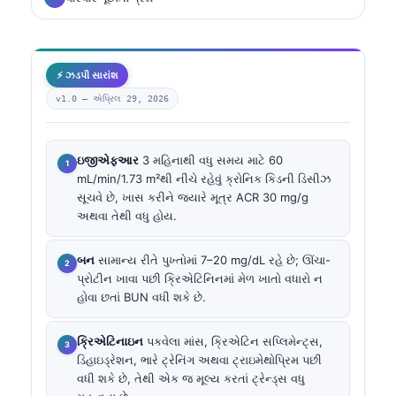
⚡ ઝડપી સારાંશ
v1.0 —
એપ્રિલ 29, 2026
ઇજીએફઆર
3 મહિનાથી વધુ સમય માટે 60
mL/min/1.73 m²થી નીચે રહેવું ક્રોનિક કિડની ડિસીઝ
સૂચવે છે, ખાસ કરીને જ્યારે મૂત્ર ACR 30 mg/g
અથવા તેથી વધુ હોય.
બન
સામાન્ય રીતે પુખ્તોમાં 7–20 mg/dL રહે છે; ઊંચા-
પ્રોટીન ખાવા પછી ક્રિએટિનિનમાં મેળ ખાતો વધારો ન
હોવા છતાં BUN વધી શકે છે.
ક્રિએટિનાઇન
પકવેલા માંસ, ક્રિએટિન સપ્લિમેન્ટ્સ,
ડિહાઇડ્રેશન, ભારે ટ્રેનિંગ અથવા ટ્રાઇમેથોપ્રિમ પછી
વધી શકે છે, તેથી એક જ મૂલ્ય કરતાં ટ્રેન્ડ્સ વધુ