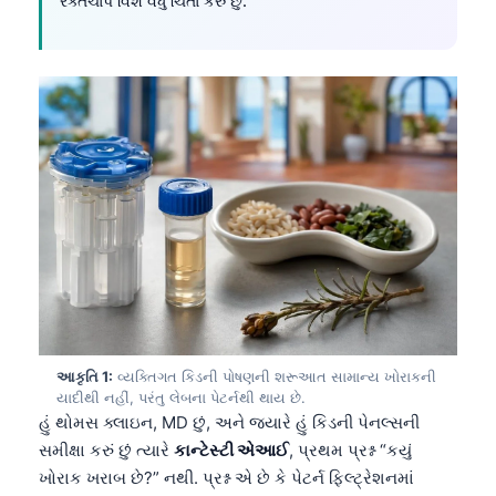
રક્તચાપ વિશે વધુ ચિંતા કરું છું.
આકૃતિ 1:
વ્યક્તિગત કિડની પોષણની શરૂઆત સામાન્ય ખોરાકની
યાદીથી નહીં, પરંતુ લેબના પેટર્નથી થાય છે.
હું થોમસ ક્લાઇન, MD છું, અને જ્યારે હું કિડની પેનલ્સની
સમીક્ષા કરું છું ત્યારે
કાન્ટેસ્ટી એઆઈ
, પ્રથમ પ્રશ્ન “કયું
ખોરાક ખરાબ છે?” નથી. પ્રશ્ન એ છે કે પેટર્ન ફિલ્ટ્રેશનમાં