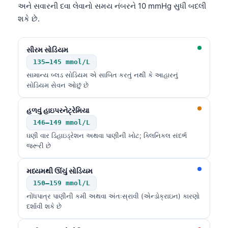
અને સવારની દવા લેવાનો સમય નંબરને 10 mmHg સુધી બદલી
શકે છે.
સીરમ સોડિયમ
135–145 mmol/L
સામાન્ય બ્લડ સોડિયમ એ સાબિત કરતું નથી કે આહારનું
સોડિયમ સેવન ઓછું છે
હળવું હાઇપરનેટ્રેમિયા
146–149 mmol/L
ઘણી વાર ડિહાઇડ્રેશન અથવા પાણીની ખોટ; ક્લિનિકલ સંદર્ભ
જરૂરી છે
મધ્યમથી ઊંચું સોડિયમ
150–159 mmol/L
નોંધપાત્ર પાણીની કમી અથવા અંતઃસ્રાવી (એન્ડોક્રાઇન) કારણો
Norsk bokmål
દર્શાવી શકે છે
Ślōnskŏ gŏdka