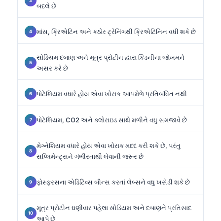
બદલે છે
માંસ, ક્રિએટિન અને કઠોર ટ્રેનિંગથી ક્રિએટિનિન વધી શકે છે
સોડિયમ દબાણ અને મૂત્ર પ્રોટીન દ્વારા કિડનીના જોખમને
અસર કરે છે
પોટેશિયમ વધારે હોય એવા ખોરાક આપમેળે પ્રતિબંધિત નથી
પોટેશિયમ, CO2 અને ક્લોરાઇડ સાથે મળીને વધુ સમજાવે છે
મેગ્નેશિયમ વધારે હોય એવા ખોરાક મદદ કરી શકે છે, પરંતુ
સપ્લિમેન્ટ્સને ગંભીરતાથી લેવાની જરૂર છે
ફોસ્ફરસના એડિટિવ્સ બીન્સ કરતાં લેબ્સને વધુ ખસેડી શકે છે
મૂત્ર પ્રોટીન ઘણીવાર પહેલા સોડિયમ અને દબાણને પ્રતિસાદ
આપે છે