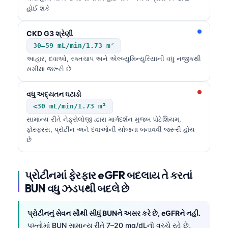
હોઈ શકે
CKD G3 શ્રેણી
30–59 mL/min/1.73 m²
આહાર, દવાઓ, રક્તચાપ અને એલ્બ્યુમિન્યુરિયાની વધુ નજીકથી
સમીક્ષા જરૂરી છે
વધુ અદ્યતન ઘટાડો
<30 mL/min/1.73 m²
સામાન્ય રીતે નેફ્રોલોજી દ્વારા માર્ગદર્શન મુજબ પોટેશિયમ,
ફોસ્ફરસ, પ્રોટીન અને દવાઓની યોજના બનાવવી જરૂરી હોય
છે
પ્રોટીનમાં ફેરફાર eGFR બદલાય તે કરતાં
BUN વધુ ઝડપથી બદલે છે
પ્રોટીનનું સેવન સૌથી સીધું BUNને અસર કરે છે, eGFRને નહીં.
પુખ્તોમાં BUN સામાન્ય રીતે 7–20 mg/dLની વચ્ચે રહે છે,