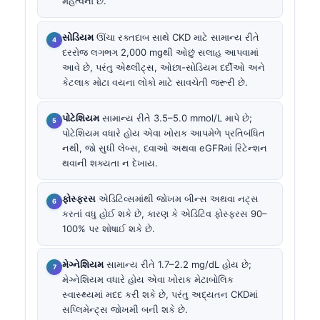
મહત્વના છે.
સોડિયમ
ઊંચા રક્તદાબ સાથે CKD માટે સામાન્ય રીતે
દરરોજ લગભગ 2,000 mgથી ઓછું સલાહ આપવામાં
આવે છે, પરંતુ એથ્લીટ્સ, ઓછા-સોડિયમ દર્દીઓ અને
કેટલાક મોટા વયના લોકો માટે સાવચેતી જરૂરી છે.
પોટેશિયમ
સામાન્ય રીતે 3.5–5.0 mmol/L માપે છે;
પોટેશિયમ વધારે હોય એવા ખોરાક આપમેળે પ્રતિબંધિત
નથી, જો સુધી લેબ્સ, દવાઓ અથવા eGFRમાં રિટેન્શન
થવાની શક્યતા ન દેખાય.
ફોસ્ફરસ
એડિટિવ્સમાંથી જોખમ બીન્સ અથવા નટ્સ
કરતાં વધુ હોઈ શકે છે, કારણ કે એડિટિવ ફોસ્ફરસ 90–
100% પર શોષાઈ શકે છે.
મેગ્નેશિયમ
સામાન્ય રીતે 1.7–2.2 mg/dL હોય છે;
મેગ્નેશિયમ વધારે હોય એવા ખોરાક મેટાબોલિક
સ્વાસ્થ્યમાં મદદ કરી શકે છે, પરંતુ અદ્યતન CKDમાં
સપ્લિમેન્ટ્સ જોખમી બની શકે છે.