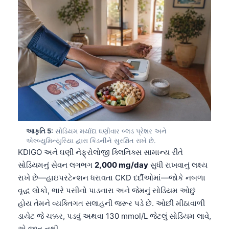
આકૃતિ 5:
સોડિયમ મર્યાદા ઘણીવાર બ્લડ પ્રેશર અને
એલ્બ્યુમિન્યુરિયા દ્વારા કિડનીને સુરક્ષિત રાખે છે.
KDIGO અને ઘણી નેફ્રોલોજી ક્લિનિક્સ સામાન્ય રીતે
સોડિયમનું સેવન લગભગ
2,000 mg/day
સુધી રાખવાનું લક્ષ્ય
રાખે છે—હાઇપરટેન્શન ધરાવતા CKD દર્દીઓમાં—જોકે નબળા
વૃદ્ધ લોકો, ભારે પસીનો પાડનારા અને જેમનું સોડિયમ ઓછું
હોય તેમને વ્યક્તિગત સલાહની જરૂર પડે છે. ઓછી મીઠાવાળી
ડાયેટ જે ચક્કર, પડવું અથવા 130 mmol/L જેટલું સોડિયમ લાવે,
એ જીત નથી.