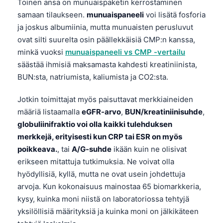
Toinen ansa on munuaispaketin kerrostaminen
samaan tilaukseen.
munuaispaneeli
voi lisätä fosforia
ja joskus albumiinia, mutta munuaisten perusluvut
ovat silti suurelta osin päällekkäisiä CMP:n kanssa,
minkä vuoksi
munuaispaneeli vs CMP -vertailu
säästää ihmisiä maksamasta kahdesti kreatiniinista,
BUN:sta, natriumista, kaliumista ja CO2:sta.
Jotkin toimittajat myös paisuttavat merkkiaineiden
määriä listaamalla
eGFR-arvo
,
BUN/kreatiniinisuhde
,
globuliinifraktio voi olla kaikki tulehduksen
merkkejä, erityisesti kun CRP tai ESR on myös
poikkeava.
, tai
A/G-suhde
ikään kuin ne olisivat
erikseen mitattuja tutkimuksia. Ne voivat olla
hyödyllisiä, kyllä, mutta ne ovat usein johdettuja
arvoja. Kun kokonaisuus mainostaa 65 biomarkkeria,
kysy, kuinka moni niistä on laboratoriossa tehtyjä
yksilöllisiä määrityksiä ja kuinka moni on jälkikäteen