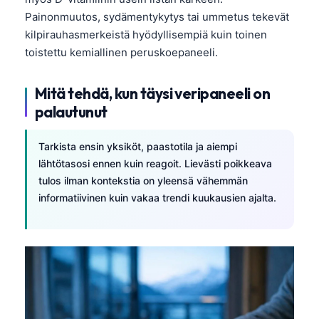
Painonmuutos, sydämentykytys tai ummetus tekevät
తెలుగు
kilpirauhasmerkeistä hyödyllisempiä kuin toinen
मराठी
toistettu kemiallinen peruskoepaneeli.
اردو
Mitä tehdä, kun täysi veripaneeli on
বাংলা
palautunut
Shqip
Magyar
Tarkista ensin yksiköt, paastotila ja aiempi
Slovenščina
lähtötasosi ennen kuin reagoit. Lievästi poikkeava
tulos ilman kontekstia on yleensä vähemmän
한국어
informatiivinen kuin vakaa trendi kuukausien ajalta.
Polski
Lietuvių kalba
Русский
ქართული
Čeština