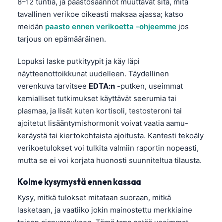
8–12 tuntia, ja paastosäännöt muuttavat sitä, mitä
tavallinen verikoe oikeasti maksaa ajassa; katso
meidän
paasto ennen verikoetta -ohjeemme
jos
tarjous on epämääräinen.
Lopuksi laske putkityypit ja käy läpi
näytteenottoikkunat uudelleen. Täydellinen
verenkuva tarvitsee
EDTA:n
-putken, useimmat
kemialliset tutkimukset käyttävät seerumia tai
plasmaa, ja lisät kuten kortisoli, testosteroni tai
ajoitetut lisääntymishormonit voivat vaatia aamu-
keräystä tai kiertokohtaista ajoitusta. Kantesti tekoäly
verikoetulokset voi tulkita valmiin raportin nopeasti,
mutta se ei voi korjata huonosti suunniteltua tilausta.
Kolme kysymystä ennen kassaa
Kysy, mitkä tulokset mitataan suoraan, mitkä
Norsk bokmål
lasketaan, ja vaatiiko jokin mainostettu merkkiaine
Ślōnskŏ gŏdka