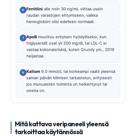
Ferritiini
alle noin 30 ng/mL viittaa usein
raudan varastojen ehtymiseen, vaikka
hemoglobiini olisi edelleen normaali.
ApoB
muuttuu erityisen hyödylliseksi, kun
triglyseridit ovat yli 200 mg/dL tai LDL-C ei
vastaa kokonaisriskiä, kuten Grundy ym., 2019
heijastaa.
Kalium
6.0 mmol/L tai korkeampi vaatii yleensä
saman päivän kliinisen tarkastelun, erityisesti
jos munuaisten toiminta on heikentynyt tai
oireita on.
Mitä kattava veripaneeli yleensä
tarkoittaa käytännössä