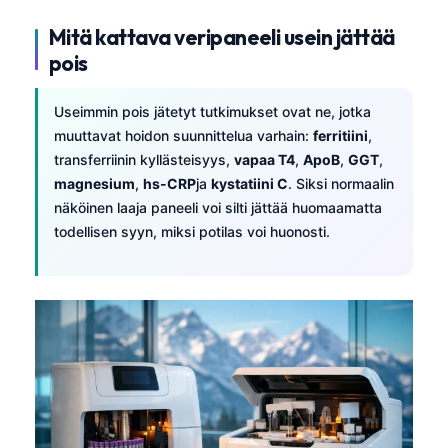
Mitä kattava veripaneeli usein jättää
pois
Useimmin pois jätetyt tutkimukset ovat ne, jotka
muuttavat hoidon suunnittelua varhain:
ferritiini
,
transferriinin kyllästeisyys,
vapaa T4
,
ApoB
,
GGT
,
magnesium
,
hs-CRP
ja
kystatiini C
. Siksi normaalin
näköinen laaja paneeli voi silti jättää huomaamatta
todellisen syyn, miksi potilas voi huonosti.