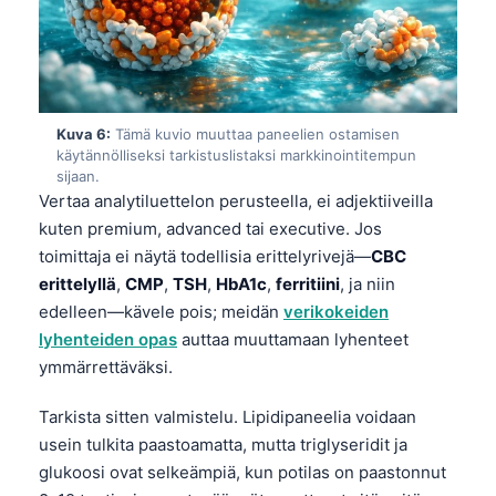
Kuva 6:
Tämä kuvio muuttaa paneelien ostamisen
käytännölliseksi tarkistuslistaksi markkinointitempun
sijaan.
Vertaa analytiluettelon perusteella, ei adjektiiveilla
kuten premium, advanced tai executive. Jos
toimittaja ei näytä todellisia erittelyrivejä—
CBC
erittelyllä
,
CMP
,
TSH
,
HbA1c
,
ferritiini
, ja niin
edelleen—kävele pois; meidän
verikokeiden
lyhenteiden opas
auttaa muuttamaan lyhenteet
ymmärrettäväksi.
Tarkista sitten valmistelu. Lipidipaneelia voidaan
usein tulkita paastoamatta, mutta triglyseridit ja
glukoosi ovat selkeämpiä, kun potilas on paastonnut