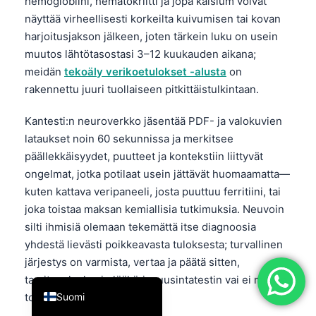
hemoglobiini, hematokriitti ja jopa kalsium voivat
简体中文
näyttää virheellisesti korkeilta kuivumisen tai kovan
harjoitusjakson jälkeen, joten tärkein luku on usein
Română
muutos lähtötasostasi 3–12 kuukauden aikana;
Türkçe
meidän
tekoäly verikoetulokset -alusta
on
Ελληνικά
rakennettu juuri tuollaiseen pitkittäistulkintaan.
Português
Kantesti:n neuroverkko jäsentää PDF- ja valokuvien
Español
lataukset noin 60 sekunnissa ja merkitsee
päällekkäisyydet, puutteet ja kontekstiin liittyvät
Italiano
ongelmat, jotka potilaat usein jättävät huomaamatta—
עִבְרִית
kuten kattava veripaneeli, josta puuttuu ferritiini, tai
Français
joka toistaa maksan kemiallisia tutkimuksia. Neuvoin
silti ihmisiä olemaan tekemättä itse diagnoosia
العربية
yhdestä lievästi poikkeavasta tuloksesta; turvallinen
Deutsch
järjestys on varmista, vertaa ja päätä sitten,
English
tarvitseeko kuvio lääkärin, uusintatestin vai ei mitään
Suomi
toimenpiteitä.