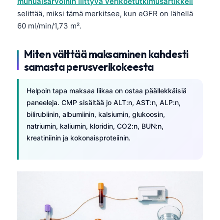
munuaisarvoihin liittyvä verikoetutkimusartikkeli
selittää, miksi tämä merkitsee, kun eGFR on lähellä
60 ml/min/1,73 m².
Miten välttää maksaminen kahdesti
samasta perusverikokeesta
Helpoin tapa maksaa liikaa on ostaa päällekkäisiä
paneeleja. CMP sisältää jo ALT:n, AST:n, ALP:n,
bilirubiinin, albumiinin, kalsiumin, glukoosin,
natriumin, kaliumin, kloridin, CO2:n, BUN:n,
kreatiniinin ja kokonaisproteiinin.