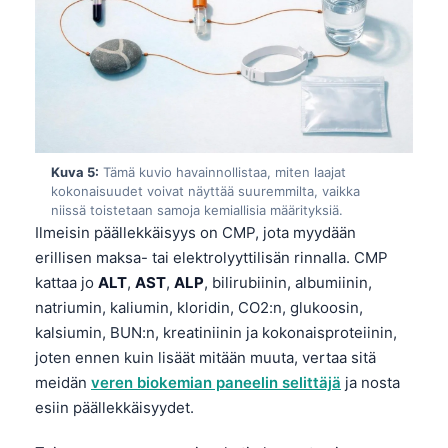
Kuva 5:
Tämä kuvio havainnollistaa, miten laajat
kokonaisuudet voivat näyttää suuremmilta, vaikka
niissä toistetaan samoja kemiallisia määrityksiä.
Ilmeisin päällekkäisyys on CMP, jota myydään
erillisen maksa- tai elektrolyyttilisän rinnalla. CMP
kattaa jo
ALT
,
AST
,
ALP
, bilirubiinin, albumiinin,
natriumin, kaliumin, kloridin, CO2:n, glukoosin,
kalsiumin, BUN:n, kreatiniinin ja kokonaisproteiinin,
joten ennen kuin lisäät mitään muuta, vertaa sitä
meidän
veren biokemian paneelin selittäjä
ja nosta
esiin päällekkäisyydet.