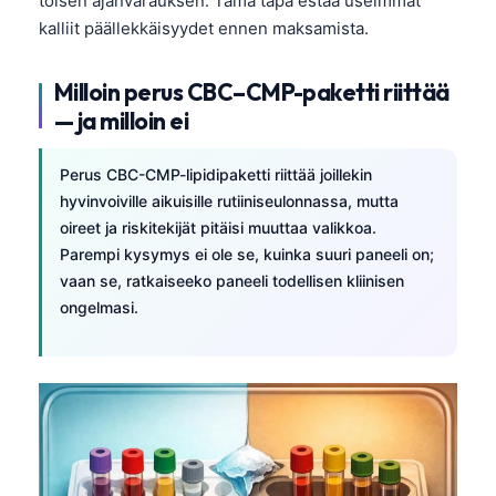
toisen ajanvarauksen. Tämä tapa estää useimmat
Frysk
kalliit päällekkäisyydet ennen maksamista.
Esperanto
Milloin perus CBC–CMP-paketti riittää
Беларуская мова
— ja milloin ei
Татар теле
Кыргызча
Perus CBC-CMP-lipidipaketti riittää joillekin
hyvinvoiville aikuisille rutiiniseulonnassa, mutta
ئۇيغۇرچە
oireet ja riskitekijät pitäisi muuttaa valikkoa.
Cebuano
Parempi kysymys ei ole se, kuinka suuri paneeli on;
Basa Jawa
vaan se, ratkaiseeko paneeli todellisen kliinisen
ongelmasi.
ພາສາລາວ
Монгол
Afrikaans
العربية المغربية
Occitan