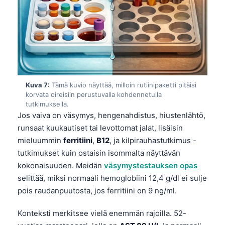
Gàidhlig
Euskara
Македонски јазик
Latviešu valoda
Galego
অসমীয়া
Kuva 7:
Tämä kuvio näyttää, milloin rutiinipaketti pitäisi
korvata oireisiin perustuvalla kohdennetulla
සිංහල
tutkimuksella.
Jos vaiva on väsymys, hengenahdistus, hiustenlähtö,
سنڌي
runsaat kuukautiset tai levottomat jalat, lisäisin
پښتو
mieluummin
ferritiini
,
B12
, ja kilpirauhastutkimus -
tutkimukset kuin ostaisin isommalta näyttävän
kokonaisuuden. Meidän
väsymystestauksen opas
Slovenčina
selittää, miksi normaali hemoglobiini 12,4 g/dl ei sulje
Hrvatski
pois raudanpuutosta, jos ferritiini on 9 ng/ml.
Қазақ тілі
Konteksti merkitsee vielä enemmän rajoilla. 52-
Català