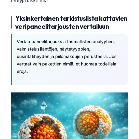
tehtyjä laskelmia.
Yksinkertainen tarkistuslista kattavien
veripaneelitarjousten vertailuun
Vertaa paneelitarjouksia täsmällisten analyytien,
valmistelusääntöjen, näytetyyppien,
uusintatiheyden ja piilomaksujen perusteella. Jos
vertaat vain pakettien nimiä, et huomaa todellisia
eroja.