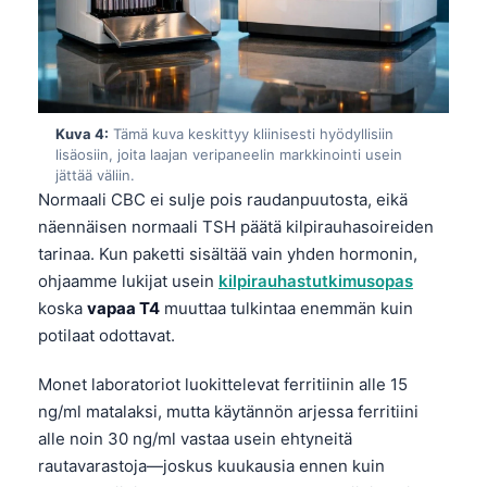
Kuva 4:
Tämä kuva keskittyy kliinisesti hyödyllisiin
lisäosiin, joita laajan veripaneelin markkinointi usein
jättää väliin.
Normaali CBC ei sulje pois raudanpuutosta, eikä
näennäisen normaali TSH päätä kilpirauhasoireiden
tarinaa. Kun paketti sisältää vain yhden hormonin,
ohjaamme lukijat usein
kilpirauhastutkimusopas
koska
vapaa T4
muuttaa tulkintaa enemmän kuin
potilaat odottavat.
Monet laboratoriot luokittelevat ferritiinin alle 15
ng/ml matalaksi, mutta käytännön arjessa ferritiini
alle noin 30 ng/ml vastaa usein ehtyneitä
rautavarastoja—joskus kuukausia ennen kuin