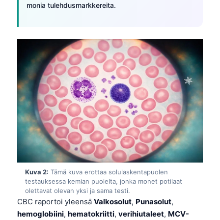
monia tulehdusmarkkereita.
Kuva 2:
Tämä kuva erottaa solulaskentapuolen
testauksessa kemian puolelta, jonka monet potilaat
olettavat olevan yksi ja sama testi.
CBC raportoi yleensä
Valkosolut
,
Punasolut
,
hemoglobiini
,
hematokriitti
,
verihiutaleet
,
MCV-