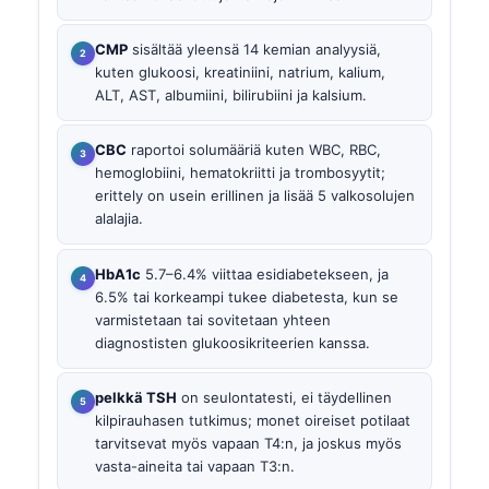
CMP
sisältää yleensä 14 kemian analyysiä,
kuten glukoosi, kreatiniini, natrium, kalium,
ALT, AST, albumiini, bilirubiini ja kalsium.
CBC
raportoi solumääriä kuten WBC, RBC,
hemoglobiini, hematokriitti ja trombosyytit;
erittely on usein erillinen ja lisää 5 valkosolujen
alalajia.
HbA1c
5.7–6.4% viittaa esidiabetekseen, ja
6.5% tai korkeampi tukee diabetesta, kun se
varmistetaan tai sovitetaan yhteen
diagnostisten glukoosikriteerien kanssa.
pelkkä TSH
on seulontatesti, ei täydellinen
kilpirauhasen tutkimus; monet oireiset potilaat
tarvitsevat myös vapaan T4:n, ja joskus myös
vasta-aineita tai vapaan T3:n.