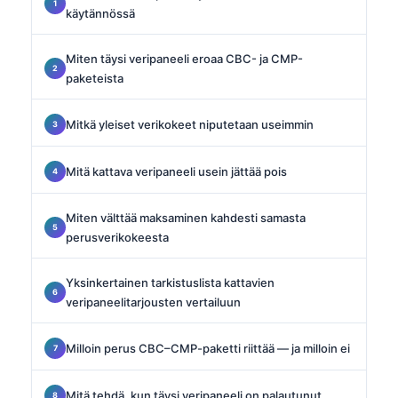
käytännössä
Miten täysi veripaneeli eroaa CBC- ja CMP-
paketeista
Mitkä yleiset verikokeet niputetaan useimmin
Mitä kattava veripaneeli usein jättää pois
Miten välttää maksaminen kahdesti samasta
perusverikokeesta
Yksinkertainen tarkistuslista kattavien
veripaneelitarjousten vertailuun
Milloin perus CBC–CMP-paketti riittää — ja milloin ei
Mitä tehdä, kun täysi veripaneeli on palautunut