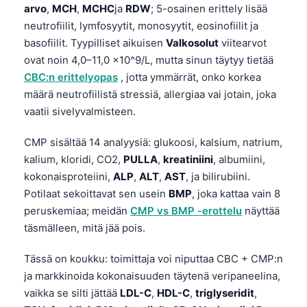
arvo
,
MCH
,
MCHC
ja
RDW
; 5-osainen erittely lisää
neutrofiilit, lymfosyytit, monosyytit, eosinofiilit ja
basofiilit. Tyypilliset aikuisen
Valkosolut
viitearvot
ovat noin 4,0–11,0 ×10^9/L, mutta sinun täytyy tietää
CBC:n erittelyopas
, jotta ymmärrät, onko korkea
määrä neutrofiilistä stressiä, allergiaa vai jotain, joka
vaatii sivelyvalmisteen.
CMP sisältää 14 analyysiä: glukoosi, kalsium, natrium,
kalium, kloridi, CO2,
PULLA
,
kreatiniini
, albumiini,
kokonaisproteiini,
ALP
,
ALT
,
AST
, ja bilirubiini.
Potilaat sekoittavat sen usein
BMP
, joka kattaa vain 8
peruskemiaa; meidän
CMP vs BMP -erottelu
näyttää
täsmälleen, mitä jää pois.
Tässä on koukku: toimittaja voi niputtaa CBC + CMP:n
ja markkinoida kokonaisuuden täytenä veripaneelina,
vaikka se silti jättää
LDL-C
,
HDL-C
,
triglyseridit
,