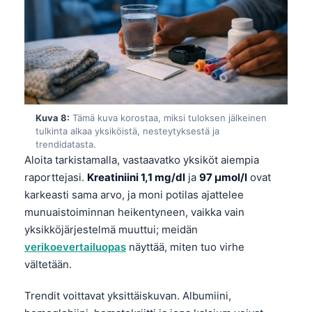
日本語
Eesti
Azərbaycan dili
Bosanski
Svenska
Kuva 8:
Tämä kuva korostaa, miksi tuloksen jälkeinen
Српски језик
tulkinta alkaa yksiköistä, nesteytyksestä ja
trendidatasta.
Íslenska
Aloita tarkistamalla, vastaavatko yksiköt aiempia
Հայերեն
raporttejasi.
Kreatiniini 1,1 mg/dl
ja
97 µmol/l
ovat
Bahasa Indonesia
karkeasti sama arvo, ja moni potilas ajattelee
munuaistoiminnan heikentyneen, vaikka vain
हिन्दी
yksikköjärjestelmä muuttui; meidän
Nederlands
verikoevertailuopas
näyttää, miten tuo virhe
Dansk
vältetään.
Български
Trendit voittavat yksittäiskuvan. Albumiini,
فارسی