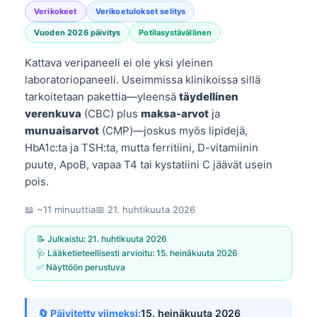
Verikokeet
Verikoetulokset selitys
Vuoden 2026 päivitys
Potilasystävällinen
Kattava veripaneeli ei ole yksi yleinen
laboratoriopaneeli. Useimmissa klinikoissa sillä
tarkoitetaan pakettia—yleensä
täydellinen
verenkuva
(CBC) plus
maksa-arvot
ja
munuaisarvot
(CMP)—joskus myös lipidejä,
HbA1c:ta ja TSH:ta, mutta ferritiini, D-vitamiinin
puute, ApoB, vapaa T4 tai kystatiini C jäävät usein
pois.
📖 ~11 minuuttia
📅
21. huhtikuuta 2026
📝 Julkaistu:
21. huhtikuuta 2026
🩺 Lääketieteellisesti arvioitu:
15. heinäkuuta 2026
✅ Näyttöön perustuva
🔄 Päivitetty viimeksi:
15. heinäkuuta 2026