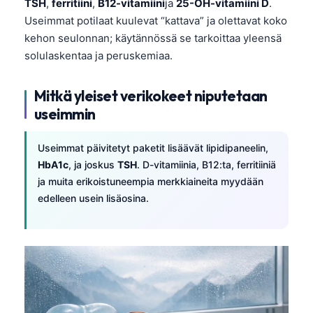
TSH
,
ferritiini
,
B12-vitamiini
ja
25-OH-vitamiini D
.
Useimmat potilaat kuulevat “kattava” ja olettavat koko
kehon seulonnan; käytännössä se tarkoittaa yleensä
solulaskentaa ja peruskemiaa.
Mitkä yleiset verikokeet niputetaan
useimmin
Useimmat päivitetyt paketit lisäävät lipidipaneelin,
HbA1c
, ja joskus
TSH
. D-vitamiinia, B12:ta, ferritiiniä
ja muita erikoistuneempia merkkiaineita myydään
edelleen usein lisäosina.