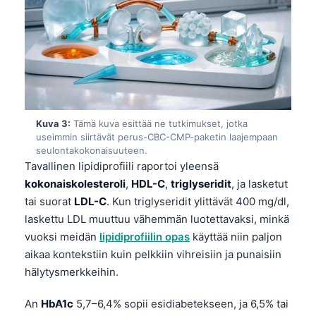
Kuva 3:
Tämä kuva esittää ne tutkimukset, jotka
useimmin siirtävät perus-CBC-CMP-paketin laajempaan
seulontakokonaisuuteen.
Tavallinen lipidiprofiili raportoi yleensä
kokonaiskolesteroli
,
HDL-C
,
triglyseridit
, ja lasketut
tai suorat
LDL-C
. Kun triglyseridit ylittävät 400 mg/dl,
laskettu LDL muuttuu vähemmän luotettavaksi, minkä
vuoksi meidän
lipidiprofiilin opas
käyttää niin paljon
aikaa kontekstiin kuin pelkkiin vihreisiin ja punaisiin
hälytysmerkkeihin.
An
HbA1c
5,7–6,4% sopii esidiabetekseen, ja 6,5% tai