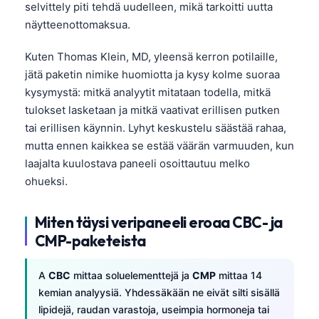
selvittely piti tehdä uudelleen, mikä tarkoitti uutta
näytteenottomaksua.
Kuten Thomas Klein, MD, yleensä kerron potilaille,
jätä paketin nimike huomiotta ja kysy kolme suoraa
kysymystä: mitkä analyytit mitataan todella, mitkä
tulokset lasketaan ja mitkä vaativat erillisen putken
tai erillisen käynnin. Lyhyt keskustelu säästää rahaa,
mutta ennen kaikkea se estää väärän varmuuden, kun
laajalta kuulostava paneeli osoittautuu melko
ohueksi.
Miten täysi veripaneeli eroaa CBC- ja
CMP-paketeista
A
CBC
mittaa soluelementtejä ja
CMP
mittaa 14
kemian analyysiä. Yhdessäkään ne eivät silti sisällä
lipidejä, raudan varastoja, useimpia hormoneja tai