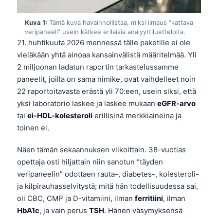
Kuva 1:
Tämä kuva havainnollistaa, miksi ilmaus “kattava
veripaneeli” usein kätkee erilaisia analyyttiluetteloita.
21. huhtikuuta 2026 mennessä tälle paketille ei ole
vieläkään yhtä ainoaa kansainvälistä määritelmää. Yli
2 miljoonan ladatun raportin tarkastelussamme
paneelit, joilla on sama nimike, ovat vaihdelleet noin
22 raportoitavasta erästä yli 70:een, usein siksi, että
yksi laboratorio laskee ja laskee mukaan
eGFR-arvo
tai
ei-HDL-kolesteroli
erillisinä merkkiaineina ja
toinen ei.
Näen tämän sekaannuksen viikoittain. 38-vuotias
opettaja osti hiljattain niin sanotun “täyden
veripaneelin” odottaen rauta-, diabetes-, kolesteroli-
ja kilpirauhasselvitystä; mitä hän todellisuudessa sai,
oli CBC, CMP ja D-vitamiini, ilman
ferritiini
, ilman
HbA1c
, ja vain perus
TSH
. Hänen väsymyksensä