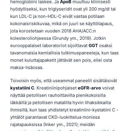
hemoglobiini laskee. Ja
ApoB
muuttuu kliinisesti
hyödylliseksi, kun triglyseridit ovat yli 200 mg/dl tai
kun LDL-C ja non-HDL-C eivät vastaa potilaan
kokonaisriskikuvaa, mikä on juuri se käyttötapaus,
jota korostetaan vuoden 2018 AHA/ACC:n
kolesteroliohjeessa (Grundy ym., 2019). Jotkin
eurooppalaiset laboratoriot sijoittavat
GGT
osaksi
tavanomaisia kemiallisia tutkimuspaneeleja, kun taas
monet kuluttajapaketit jättävät sen pois, ellei osta
maksa-lisäosaa.
Toivoisin myös, että useammat paneelit sisältäisivät
kystatiini C
. Kreatiniinipohjaiset
eGFR-arvo
voivat
näyttää petollisen rauhoittavilta pienikokoisilla
iäkkäillä ja petollisen matalilta hyvin lihaksikkailla
ihmisillä, kun taas yhdistetyt kreatiniini–kystatiini C -
yhtälöt parantavat CKD-luokittelua monissa
rajatapauksissa (Inker ym., 2021); meidän