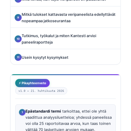
Mitkä tulokset kattavasta veripaneelista edellyttävät
nopeampaa jatkoseurantaa
Tutkimus, työkalut ja miten Kantesti arvioi
paneeliraportteja
Usein kysytyt kysymykset
⚡ Pikayhteenveto
v1.0 —
21. huhtikuuta 2026
Epästandardi termi
tarkoittaa, ettei ole yhtä
vaadittua analyysiluetteloa; yhdessä paneelissa
voi olla 25 raportoitavaa arvoa, kun taas toinen
väittää 70 laskettujen arvojen mukaan.