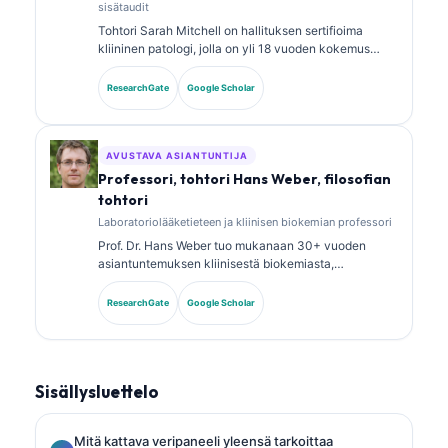
sisätaudit
Tohtori Sarah Mitchell on hallituksen sertifioima
kliininen patologi, jolla on yli 18 vuoden kokemus
laboratoriolääketieteestä ja diagnostisesta
analyysistä. Hänellä on erikoistason sertifikaatit
ResearchGate
Google Scholar
kliinisen kemian alalta, ja hän on julkaissut laajasti
biomarkkeripaneeleista ja laboratoriotutkimusten
analyysistä kliinisessä käytännössä.
AVUSTAVA ASIANTUNTIJA
Professori, tohtori Hans Weber, filosofian
tohtori
Laboratoriolääketieteen ja kliinisen biokemian professori
Prof. Dr. Hans Weber tuo mukanaan 30+ vuoden
asiantuntemuksen kliinisestä biokemiasta,
laboratoriolääketieteestä ja
biomarkkeritutkimuksesta. Hän oli aiemmin Saksan
ResearchGate
Google Scholar
kliinisen kemian seuran (German Society for Clinical
Chemistry) presidentti, ja hän erikoistuu diagnostisten
paneelien analyysiin, biomarkkereiden
standardointiin sekä tekoälyavusteiseen
Sisällysluettelo
laboratoriolääketieteeseen.
Mitä kattava veripaneeli yleensä tarkoittaa