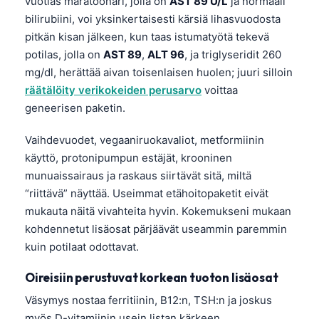
vuotias maratoonari, jolla on
AST 89 U/L
ja normaali
O‘zbekcha
bilirubiini, voi yksinkertaisesti kärsiä lihasvuodosta
Українська
pitkän kisan jälkeen, kun taas istumatyötä tekevä
potilas, jolla on
AST 89
,
ALT 96
, ja triglyseridit 260
አማርኛ
mg/dl, herättää aivan toisenlaisen huolen; juuri silloin
Kiswahili
räätälöity verikokeiden perusarvo
voittaa
ភាសាខ្មែរ
geneerisen paketin.
ဗမာစာ
Vaihdevuodet, vegaaniruokavaliot, metformiinin
ไทย
käyttö, protonipumpun estäjät, krooninen
munuaissairaus ja raskaus siirtävät sitä, miltä
Tagalog
“riittävä” näyttää. Useimmat etähoitopaketit eivät
Tiếng Việt
mukauta näitä vivahteita hyvin. Kokemukseni mukaan
Bahasa Melayu
kohdennetut lisäosat pärjäävät useammin paremmin
മലയാളം
kuin potilaat odottavat.
ಕನ್ನಡ
Oireisiin perustuvat korkean tuoton lisäosat
ગુજરાતી
Väsymys nostaa ferritiinin, B12:n, TSH:n ja joskus
தமிழ்
myös D-vitamiinin usein listan kärkeen.