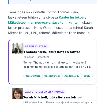
Tämä opas on kirjoitettu
Tohtori Thomas Klein,
lääketieteen tohtori
yhteistyössä
Kantestin tekoälyn
lääketieteellinen neuvoa-antava toimikunta
, mukaan
lukien professori Hans Weberin osuudet ja tohtori Sarah
Mitchellin, MD, PhD, tekemä lääketieteellinen katsaus.
PÄÄKIRJOITTAJA
Thomas Klein, lääketieteen tohtori
Ylilääkäri, Kantesti AI
Tohtori Thomas Klein on hallituksen hyväksymä
kliininen hematologi ja sisätautilääkäri, jolla on yli 15
vuoden kokemus laboratoriolääketieteestä ja
tekoälyavusteisesta kliinisestä analyysistä.
ResearchGate
Google Scholar
Academia.edu
ORCID
Lääketieteellisena johtajana (Chief Medical Officer)
yrityksessä Kantesti AI hän valvoo kliinisesti
omistusoikeudellisen hermoverkon lääketieteellistä
tarkkuutta. Tohtori Klein on julkaissut laajasti
LÄÄKETIETEELLINEN ARVIOIJA
biomarkkereiden tulkinnasta ja
Sarah Mitchell, lääketieteen tohtori
laboratoriotutkimusten diagnostiikasta
Lääketieteellinen pääneuvonantaja - kliininen patologia ja
laboratoriolääketieteen aiheista.