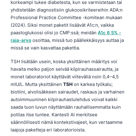
korkeampi tukee diabetesta, kun se varmistetaan tai
yhdistetään diagnostisiin glukoosikriteereihin ADA:n
Professional Practice Committee -komitean mukaan
(2024). Siksi monet paketit lisäävät A1c:n, vaikka
paastoglukoosi olisi jo CMP:ssä; meidän
A1c 6,5% -
raja-arvo
osoittaa, missä tuo päällekkäisyys auttaa ja
missä se vain kasvattaa pakettia.
TSH lisätään usein, koska yksittäinen määritys voi
havaita melko paljon selvää kilpirauhassairautta, ja
monet laboratoriot käyttävät viiteväliä noin 0,4–4,5
mIU/L. Mutta yksittäinen
TSH
on karkea työkalu;
biotiini, aivolisäkkeen sairaudet, raskaus ja varhainen
autoimmuuninen kilpirauhastulehdus voivat kaikki
saada tuon luvun näyttämään rauhallisemmalta kuin
potilas itse tuntee. Kantesti AI merkitsee
säännöllisesti nämä kontekstivajeet, kun vertaamme
laajoja paketteja eri laboratorioista.