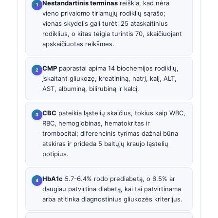
Nestandartinis terminas
reiškia, kad nėra
vieno privalomo tiriamųjų rodiklių sąrašo;
vienas skydelis gali turėti 25 ataskaitinius
rodiklius, o kitas teigia turintis 70, skaičiuojant
apskaičiuotas reikšmes.
CMP
paprastai apima 14 biochemijos rodiklių,
įskaitant gliukozę, kreatininą, natrį, kalį, ALT,
AST, albuminą, bilirubiną ir kalcį.
CBC
pateikia ląstelių skaičius, tokius kaip WBC,
RBC, hemoglobinas, hematokritas ir
trombocitai; diferencinis tyrimas dažnai būna
atskiras ir prideda 5 baltųjų kraujo ląstelių
potipius.
HbA1c
5.7-6.4% rodo prediabetą, o 6.5% ar
daugiau patvirtina diabetą, kai tai patvirtinama
arba atitinka diagnostinius gliukozės kriterijus.