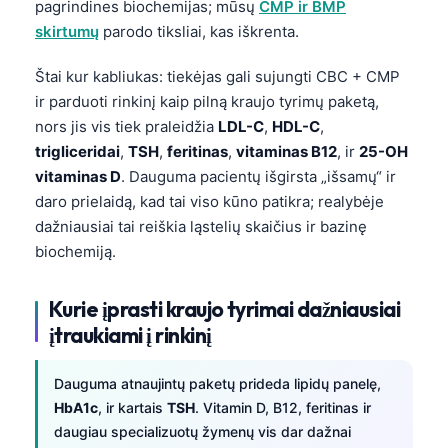
pagrindines biochemijas; mūsų
CMP ir BMP
skirtumų
parodo tiksliai, kas iškrenta.
Štai kur kabliukas: tiekėjas gali sujungti CBC + CMP
ir parduoti rinkinį kaip pilną kraujo tyrimų paketą,
nors jis vis tiek praleidžia
LDL-C
,
HDL-C
,
trigliceridai
,
TSH
,
feritinas
,
vitaminas B12
, ir
25-OH
vitaminas D
. Dauguma pacientų išgirsta „išsamų“ ir
daro prielaidą, kad tai viso kūno patikra; realybėje
dažniausiai tai reiškia ląstelių skaičius ir bazinę
biochemiją.
Kurie įprasti kraujo tyrimai dažniausiai
įtraukiami į rinkinį
Dauguma atnaujintų paketų prideda lipidų panelę,
HbA1c
, ir kartais
TSH
. Vitamin D, B12, feritinas ir
daugiau specializuotų žymenų vis dar dažnai