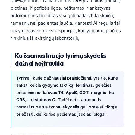
0,4–4,5 mIU/L. Tačiau vienas
TSH
yra bukas įrankis;
biotinas, hipofizės ligos, nėštumas ir ankstyvas
autoimuninis tiroiditas visi gali padaryti tą skaičių
ramesnį, nei pacientas jaučia. Kantesti AI reguliariai
pažymi šias konteksto spragas, kai lyginame plačius
rinkinius iš skirtingų laboratorijų.
Ko išsamus kraujo tyrimų skydelis
dažnai neįtraukia
Tyrimai, kurie dažniausiai praleidžiami, yra tie, kurie
anksti keičia gydymo taktiką:
feritinas
, geležies
prisotinimas,
laisvas T4
,
ApoB
,
GGT
,
magnis
,
hs-
CRB
, ir
cistatinas C
. Todėl net ir atrodantis
normalus platus tyrimų skydelis gali praleisti tikrąją
priežastį, dėl kurios pacientas jaučiasi blogai.