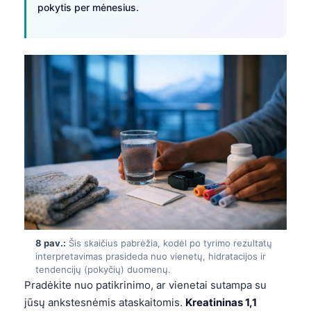
日本語
pokytis per mėnesius.
Eesti
Azərbaycan dili
Bosanski
Svenska
Српски језик
Íslenska
Հայերեն
Bahasa Indonesia
हिन्दी
Nederlands
8 pav.:
Šis skaičius pabrėžia, kodėl po tyrimo rezultatų
interpretavimas prasideda nuo vienetų, hidratacijos ir
Dansk
tendencijų (pokyčių) duomenų.
Български
Pradėkite nuo patikrinimo, ar vienetai sutampa su
jūsų ankstesnėmis ataskaitomis.
Kreatininas 1,1
فارسی