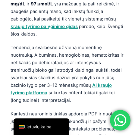
mg/dL
ir
97 µmol/L
yra maždaug ta pati reikšmė, ir
简体中文
daugelis pacientų mano, kad inkstų funkcija
Română
pablogėjo, kai pasikeitė tik vienetų sistema; mūsų
kraujo tyrimo palyginimo gidas
parodo, kaip išvengti
Türkçe
šios klaidos.
Ελληνικά
Português
Tendencija svarbesnė už vieną momentinę
nuotrauką. Albuminas, hemoglobinas, hematokritas ir
Español
net kalcis po dehidratacijos ar intensyvaus
Italiano
treniruočių bloko gali atrodyti klaidingai aukšti, todėl
עִבְרִית
svarbiausias skaičius dažnai yra pokytis nuo jūsų
bazinio lygio per 3–12 mėnesių; mūsų
AI kraujo
Français
tyrimo platforma
sukurtas būtent tokiai ilgalaikei
العربية
(longitudinei) interpretacijai.
Deutsch
Kantesti neuroninis tinklas apdoroja PDF ir nuotraukų
English
įkėlimus per maždaug 60 sekundžių ir pažymi
Lietuvių kalba
sutapimus, praleidimus bei konteksto problemas,