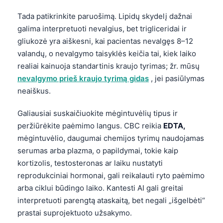
Tada patikrinkite paruošimą. Lipidų skydelį dažnai
galima interpretuoti nevalgius, bet trigliceridai ir
gliukozė yra aiškesni, kai pacientas nevalgęs 8–12
valandų, o nevalgymo taisyklės keičia tai, kiek laiko
realiai kainuoja standartinis kraujo tyrimas; žr. mūsų
nevalgymo prieš kraujo tyrimą gidas
, jei pasiūlymas
neaiškus.
Galiausiai suskaičiuokite mėgintuvėlių tipus ir
peržiūrėkite paėmimo langus. CBC reikia
EDTA,
mėgintuvėlio, daugumai chemijos tyrimų naudojamas
serumas arba plazma, o papildymai, tokie kaip
kortizolis, testosteronas ar laiku nustatyti
reprodukciniai hormonai, gali reikalauti ryto paėmimo
arba ciklui būdingo laiko. Kantesti AI gali greitai
interpretuoti parengtą ataskaitą, bet negali „išgelbėti“
Norsk bokmål
prastai suprojektuoto užsakymo.
Ślōnskŏ gŏdka