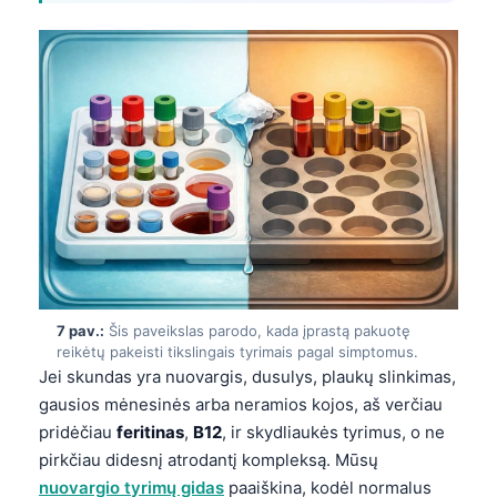
Gàidhlig
Euskara
Македонски јазик
Latviešu valoda
Galego
অসমীয়া
සිංහල
سنڌي
پښتو
7 pav.:
Šis paveikslas parodo, kada įprastą pakuotę
reikėtų pakeisti tikslingais tyrimais pagal simptomus.
Slovenčina
Jei skundas yra nuovargis, dusulys, plaukų slinkimas,
gausios mėnesinės arba neramios kojos, aš verčiau
Hrvatski
pridėčiau
feritinas
,
B12
, ir skydliaukės tyrimus, o ne
Suomi
pirkčiau didesnį atrodantį kompleksą. Mūsų
Қазақ тілі
nuovargio tyrimų gidas
paaiškina, kodėl normalus