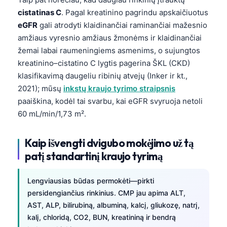
cistatinas C
. Pagal kreatinino pagrindu apskaičiuotus
eGFR
gali atrodyti klaidinančiai raminančiai mažesnio
amžiaus vyresnio amžiaus žmonėms ir klaidinančiai
žemai labai raumeningiems asmenims, o sujungtos
kreatinino–cistatino C lygtis pagerina ŠKL (CKD)
klasifikavimą daugeliu ribinių atvejų (Inker ir kt.,
2021); mūsų
inkstų kraujo tyrimo straipsnis
paaiškina, kodėl tai svarbu, kai eGFR svyruoja netoli
60 mL/min/1,73 m².
Kaip išvengti dvigubo mokėjimo už tą
patį standartinį kraujo tyrimą
Lengviausias būdas permokėti—pirkti
persidengiančius rinkinius. CMP jau apima ALT,
AST, ALP, bilirubiną, albuminą, kalcį, gliukozę, natrį,
kalį, chloridą, CO2, BUN, kreatininą ir bendrą