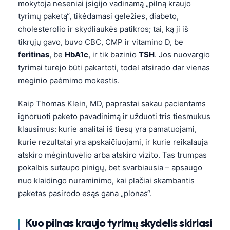
mokytoja neseniai įsigijo vadinamą „pilną kraujo
tyrimų paketą“, tikėdamasi geležies, diabeto,
cholesterolio ir skydliaukės patikros; tai, ką ji iš
tikrųjų gavo, buvo CBC, CMP ir vitamino D, be
feritinas
, be
HbA1c
, ir tik bazinio
TSH
. Jos nuovargio
tyrimai turėjo būti pakartoti, todėl atsirado dar vienas
mėginio paėmimo mokestis.
Kaip Thomas Klein, MD, paprastai sakau pacientams
ignoruoti paketo pavadinimą ir užduoti tris tiesmukus
klausimus: kurie analitai iš tiesų yra pamatuojami,
kurie rezultatai yra apskaičiuojami, ir kurie reikalauja
atskiro mėgintuvėlio arba atskiro vizito. Tas trumpas
pokalbis sutaupo pinigų, bet svarbiausia – apsaugo
nuo klaidingo nuraminimo, kai plačiai skambantis
paketas pasirodo esąs gana „plonas“.
Kuo pilnas kraujo tyrimų skydelis skiriasi