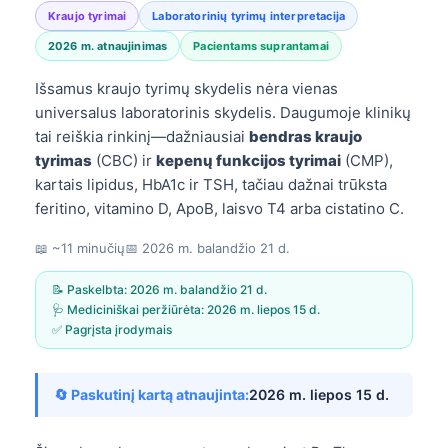
Kraujo tyrimai
Laboratorinių tyrimų interpretacija
2026 m. atnaujinimas
Pacientams suprantamai
Išsamus kraujo tyrimų skydelis nėra vienas
universalus laboratorinis skydelis. Daugumoje klinikų
tai reiškia rinkinį—dažniausiai
bendras kraujo
tyrimas
(CBC) ir
kepenų funkcijos tyrimai
(CMP),
kartais lipidus, HbA1c ir TSH, tačiau dažnai trūksta
feritino, vitamino D, ApoB, laisvo T4 arba cistatino C.
📖 ~11 minučių
📅
2026 m. balandžio 21 d.
📝 Paskelbta:
2026 m. balandžio 21 d.
🩺 Mediciniškai peržiūrėta:
2026 m. liepos 15 d.
✅ Pagrįsta įrodymais
🔄 Paskutinį kartą atnaujinta:
2026 m. liepos 15 d.