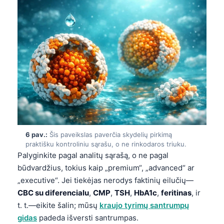
6 pav.:
Šis paveikslas paverčia skydelių pirkimą
praktišku kontroliniu sąrašu, o ne rinkodaros triuku.
Palyginkite pagal analitų sąrašą, o ne pagal
būdvardžius, tokius kaip „premium“, „advanced“ ar
„executive“. Jei tiekėjas nerodys faktinių eilučių—
CBC su diferencialu
,
CMP
,
TSH
,
HbA1c
,
feritinas
, ir
t. t.—eikite šalin; mūsų
kraujo tyrimų santrumpų
gidas
padeda išversti santrumpas.