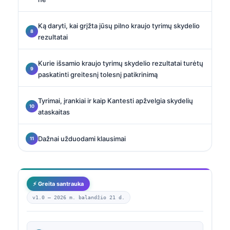
Ką daryti, kai grįžta jūsų pilno kraujo tyrimų skydelio
rezultatai
Kurie išsamio kraujo tyrimų skydelio rezultatai turėtų
paskatinti greitesnį tolesnį patikrinimą
Tyrimai, įrankiai ir kaip Kantesti apžvelgia skydelių
ataskaitas
Dažnai užduodami klausimai
⚡ Greita santrauka
v1.0 —
2026 m. balandžio 21 d.