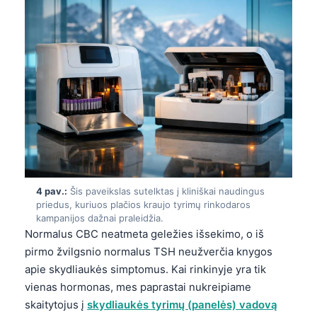
4 pav.:
Šis paveikslas sutelktas į kliniškai naudingus
priedus, kuriuos plačios kraujo tyrimų rinkodaros
kampanijos dažnai praleidžia.
Normalus CBC neatmeta geležies išsekimo, o iš
pirmo žvilgsnio normalus TSH neužverčia knygos
apie skydliaukės simptomus. Kai rinkinyje yra tik
vienas hormonas, mes paprastai nukreipiame
skaitytojus į
skydliaukės tyrimų (panelės) vadovą