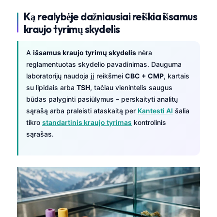
Ką realybėje dažniausiai reiškia išsamus
kraujo tyrimų skydelis
A
išsamus kraujo tyrimų skydelis
nėra
reglamentuotas skydelio pavadinimas. Dauguma
laboratorijų naudoja jį reikšmei
CBC + CMP
, kartais
su lipidais arba
TSH
, tačiau vienintelis saugus
būdas palyginti pasiūlymus – perskaityti analitų
sąrašą arba praleisti ataskaitą per
Kantesti AI
šalia
tikro
standartinis kraujo tyrimas
kontrolinis
sąrašas.