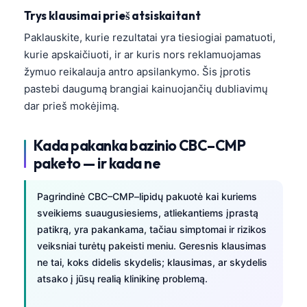
Frysk
Trys klausimai prieš atsiskaitant
Esperanto
Paklauskite, kurie rezultatai yra tiesiogiai pamatuoti,
kurie apskaičiuoti, ir ar kuris nors reklamuojamas
Беларуская мова
žymuo reikalauja antro apsilankymo. Šis įprotis
Татар теле
pastebi daugumą brangiai kainuojančių dubliavimų
Кыргызча
dar prieš mokėjimą.
ئۇيغۇرچە
Kada pakanka bazinio CBC–CMP
Cebuano
paketo — ir kada ne
Basa Jawa
ພາສາລາວ
Pagrindinė CBC–CMP–lipidų pakuotė kai kuriems
sveikiems suaugusiesiems, atliekantiems įprastą
Монгол
patikrą, yra pakankama, tačiau simptomai ir rizikos
Afrikaans
veiksniai turėtų pakeisti meniu. Geresnis klausimas
ne tai, koks didelis skydelis; klausimas, ar skydelis
العربية المغربية
atsako į jūsų realią klinikinę problemą.
Occitan