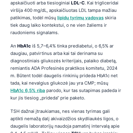
apskaičiuoti arba tiesioginiai
LDL-C
. Kai trigliceridai
viršija 400 mg/dL, apskaičiuotas LDL tampa mažiau
patikimas, todėl mūsų
lipidų tyrimų vadovas
skiria
tiek daug laiko kontekstui, o ne vien žaliems ir
raudoniems signalams.
An
HbA1c
iš 5,7–6,4% tinka prediabetui, o 6,5% ar
daugiau, patvirtinus arba kai tai derinama su
diagnostiniais gliukozės kriterijais, palaiko diabetą,
remiantis ADA Profesinės praktikos komitetu, 2024
m. Būtent todėl daugelis rinkinių prideda HbA1c net
tada, kai nevalgius gliukozė jau yra CMP; mūsų
HbA1c 6,5% riba
parodo, kur tas sutapimas padeda ir
kur jis tiesiog „prideda“ prie paketo.
TSH dažnai įtraukiamas, nes vienas tyrimas gali
aptikti nemažą dalį akivaizdžios skydliaukės ligos, o
daugelis laboratorijų naudoja pamatinį intervalą apie