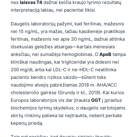
nes
laisvas T4
dažnai keičia kraujo tyrimo rezultatų
interpretaciją labiau, nei pacientai tikisi.
Daugelis laboratorijų pažymi, kad feritinas, mažesnis
nei 15 ng/mL, yra mažas, tačiau kasdienėje praktikoje
feritinas, mažesnis nei apie 30 ng/mL, dažnai atitinka
išsekusias geležies atsargas—kartais mėnesiais
anksčiau, nei sumažėja hemoglobinas. O
ApoB
tampa
kliniškai naudingas, kai trigliceridai yra didesni nei
200 mg/dL arba kai LDL-C ir ne-HDL-C neatitinka
paciento bendro rizikos vaizdo—būtent toks
naudojimo atvejis pabrėžiamas 2018 m. AHA/ACC
cholesterolio gairėse (Grundy ir kt., 2019). Kai kurios
Europos laboratorijos vis dar įtraukia
GGT
į įprastus
biochemijos tyrimų skydelius, o daugelis vartotojams
skirtų rinkinių palieka tai neįtraukta, nebent perkate
kepenų priedą.
Taip pat norėčiau, kad daugiau rinkinių įtrauktų