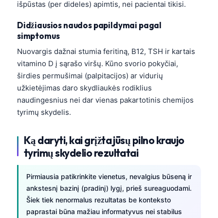
išpūstas (per dideles) apimtis, nei pacientai tikisi.
தமிழ்
Didžiausios naudos papildymai pagal
తెలుగు
simptomus
मराठी
Nuovargis dažnai stumia feritiną, B12, TSH ir kartais
اردو
vitamino D į sąrašo viršų. Kūno svorio pokyčiai,
širdies permušimai (palpitacijos) ar vidurių
বাংলা
užkietėjimas daro skydliaukės rodiklius
Shqip
naudingesnius nei dar vienas pakartotinis chemijos
Magyar
tyrimų skydelis.
Slovenščina
Ką daryti, kai grįžta jūsų pilno kraujo
한국어
tyrimų skydelio rezultatai
Polski
Русский
Pirmiausia patikrinkite vienetus, nevalgius būseną ir
ankstesnį bazinį (pradinį) lygį, prieš sureaguodami.
ქართული
Šiek tiek nenormalus rezultatas be konteksto
Čeština
paprastai būna mažiau informatyvus nei stabilus