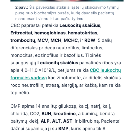
2 pav.:
Šis paveikslas atskiria ląstelių skaičiavimo tyrimų
pusę nuo biochemijos pusės, kurią daugelis pacientų
mano esant vienu ir tuo pačiu tyrimu.
CBC paprastai pateikia
Leukocitų skaičius
,
Eritrocitai
,
hemoglobinas
,
hematokritas
,
trombocitų
,
MCV
,
MCH
,
MCHC
, ir
RDW
; 5 dalių
diferencialas prideda neutrofilus, limfocitus,
monocitus, eozinofilus ir bazofilus. Tipinės
suaugusiųjų
Leukocitų skaičius
pamatinės ribos yra
apie 4,0–11,0 ×10^9/L, bet jums reikia
CBC leukocitų
formulės vadovą
kad žinotumėte, ar didelis skaičius
rodo neutrofilinį stresą, alergiją, ar kažką, kam reikia
tepinėlio.
CMP apima 14 analitų: gliukozę, kalcį, natrį, kalį,
chloridą, CO2,
BUN
,
kreatinino
, albuminą, bendrą
baltymų kiekį,
ALP
,
ALT
,
AST
, ir bilirubiną. Pacientai
dažnai supainioja jį su
BMP
, kuris apima tik 8