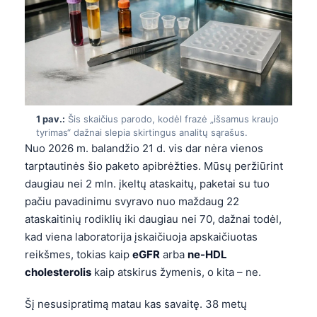
1 pav.:
Šis skaičius parodo, kodėl frazė „išsamus kraujo
tyrimas“ dažnai slepia skirtingus analitų sąrašus.
Nuo 2026 m. balandžio 21 d. vis dar nėra vienos
tarptautinės šio paketo apibrėžties. Mūsų peržiūrint
daugiau nei 2 mln. įkeltų ataskaitų, paketai su tuo
pačiu pavadinimu svyravo nuo maždaug 22
ataskaitinių rodiklių iki daugiau nei 70, dažnai todėl,
kad viena laboratorija įskaičiuoja apskaičiuotas
reikšmes, tokias kaip
eGFR
arba
ne-HDL
cholesterolis
kaip atskirus žymenis, o kita – ne.
Šį nesusipratimą matau kas savaitę. 38 metų