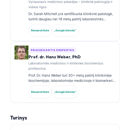
Vyriausiasis medicinos patarėjas – klinikinė patologija ir
vidaus ligos
Dr. Sarah Mitchell yra sertifikuota klinikinė patologė,
turinti daugiau nei 18 metų patirtį laboratorinės
medicinos ir diagnostinės analizės srityje. Ji turi
klinikinės chemijos specializacijos sertifikatus ir
ResearchGate
„Google Scholar“
plačiai publikavo biomarkerių panelių bei
laboratorinės analizės klausimais klinikinėje
praktikoje.
PRISIDEDANTIS EKSPERTAS
Prof. dr. Hans Weber, PhD
Laboratorinės medicinos ir klinikinės biochemijos
profesorius
Prof. Dr. Hans Weber turi 30+ metų patirtį klinikinėje
biochemijoje, laboratorinėje medicinoje ir biomarkerių
tyrimuose. Buvęs Vokietijos klinikinės chemijos
draugijos prezidentas, jis specializuojasi diagnostinių
ResearchGate
„Google Scholar“
panelių analizėje, biomarkerių standartizavime ir AI
paremtos laboratorinės medicinos srityje.
Turinys