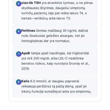
vien tik TSH
yra atrankinis tyrimas, o ne pilnas
skydliaukės ištyrimas; daugeliui simptomų
turinčių pacientų taip pat reikia laisvo T4, o
kartais—antikūnų arba laisvo T3.
Feritinas
žemiau maždaug 30 ng/mL dažnai
rodo išsekusias geležies atsargas, net jei
hemoglobinas dar yra normalus.
ApoB
tampa ypač naudingas, kai trigliceridai
yra virš 200 mg/dL arba LDL-C neatitinka
bendros rizikos, kaip nurodyta Grundy et al.,
2019.
Kalis
6.0 mmol/L ar daugiau paprastai
reikalauja peržiūros tą pačią dieną, ypač jei
inkstų funkcija sumažėjusi arba yra simptomų.