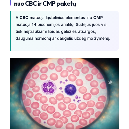
nuo CBC ir CMP paketų
A
CBC
matuoja ląstelinius elementus ir a
CMP
matuoja 14 biochemijos analitų. Sudėjus juos vis
tiek neįtraukiami lipidai, geležies atsargos,
dauguma hormonų ar daugelis uždegimo žymenų.