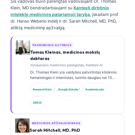
Šis vadovas buvo parengtas vadovaujant
Dr. Thomas
Klein, MD
bendradarbiaujant su
Kantesti dirbtinio
intelekto medicinos patariamoji taryba
, įskaitant prof.
dr. Hanso Weberio indėlį ir dr. Sarah Mitchell, MD, PhD,
atliktą medicininę apžvalgą.
PAGRINDINIS AUTORIUS
Tomas Kleinas, medicinos mokslų
daktaras
Vyriausiasis medicinos pareigūnas, Kantesti AI
Dr. Thomas Klein yra valdybos patvirtintas klinikinis
hematologas ir internistas, turintis daugiau nei 15
metų patirtį laboratorinės medicinos ir AI pagalba
atliekamos klinikinės analizės srityse. Būdamas
ResearchGate
„Google Scholar“
Academia.edu
Kantesti AI vyriausiuoju medicinos pareigūnu, jis
užtikrina klinikinę nuosavo neuroninio tinklo
ORCID
medicininio tikslumo priežiūrą. Dr. Klein yra plačiai
publikavęs biomarkerių interpretavimo ir
laboratorinės diagnostikos laboratorinės medicinos
temomis.
MEDICINOS APŽVALGININKAS
Sarah Mitchell, MD, PhD