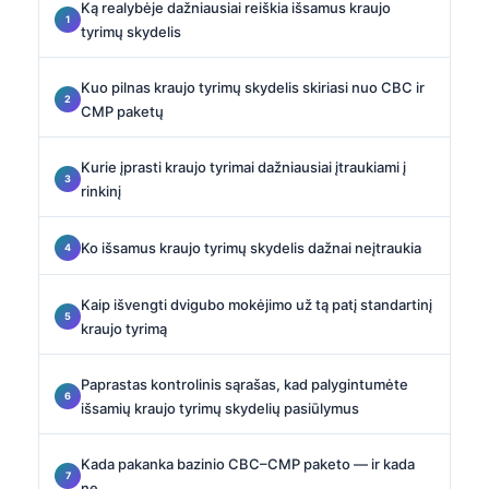
Ką realybėje dažniausiai reiškia išsamus kraujo
tyrimų skydelis
Kuo pilnas kraujo tyrimų skydelis skiriasi nuo CBC ir
CMP paketų
Kurie įprasti kraujo tyrimai dažniausiai įtraukiami į
rinkinį
Ko išsamus kraujo tyrimų skydelis dažnai neįtraukia
Kaip išvengti dvigubo mokėjimo už tą patį standartinį
kraujo tyrimą
Paprastas kontrolinis sąrašas, kad palygintumėte
išsamių kraujo tyrimų skydelių pasiūlymus
Kada pakanka bazinio CBC–CMP paketo — ir kada
ne