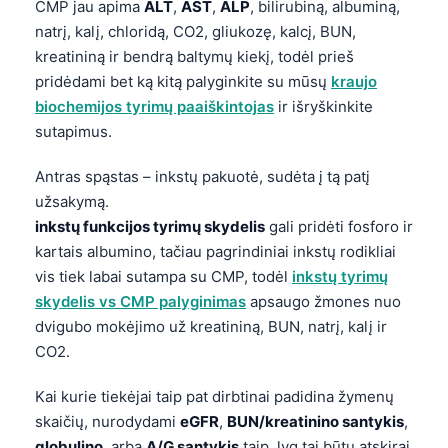
CMP jau apima
ALT
,
AST
,
ALP
, bilirubiną, albuminą,
natrį, kalį, chloridą, CO2, gliukozę, kalcį, BUN,
kreatininą ir bendrą baltymų kiekį, todėl prieš
pridėdami bet ką kitą palyginkite su mūsų
kraujo
biochemijos tyrimų paaiškintojas
ir išryškinkite
sutapimus.
Antras spąstas – inkstų pakuotė, sudėta į tą patį
užsakymą.
inkstų funkcijos tyrimų skydelis
gali pridėti fosforo ir
kartais albumino, tačiau pagrindiniai inkstų rodikliai
vis tiek labai sutampa su CMP, todėl
inkstų tyrimų
skydelis vs CMP palyginimas
apsaugo žmones nuo
dvigubo mokėjimo už kreatininą, BUN, natrį, kalį ir
CO2.
Kai kurie tiekėjai taip pat dirbtinai padidina žymenų
skaičių, nurodydami
eGFR
,
BUN/kreatinino santykis
,
globulino
, arba
A/G santykis
taip, lyg tai būtų atskirai