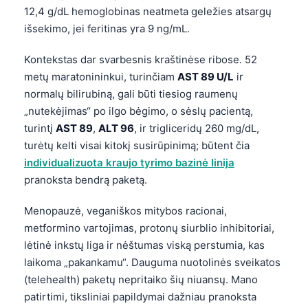
Català
12,4 g/dL hemoglobinas neatmeta geležies atsargų
išsekimo, jei feritinas yra 9 ng/mL.
O‘zbekcha
Українська
Kontekstas dar svarbesnis kraštinėse ribose. 52
metų maratonininkui, turinčiam
AST 89 U/L
ir
አማርኛ
normalų bilirubiną, gali būti tiesiog raumenų
Kiswahili
„nutekėjimas“ po ilgo bėgimo, o sėslų pacientą,
ភាសាខ្មែរ
turintį
AST 89
,
ALT 96
, ir trigliceridų 260 mg/dL,
turėtų kelti visai kitokį susirūpinimą; būtent čia
ဗမာစာ
individualizuota kraujo tyrimo bazinė linija
ไทย
pranoksta bendrą paketą.
Tagalog
Menopauzė, veganiškos mitybos racionai,
Tiếng Việt
metformino vartojimas, protonų siurblio inhibitoriai,
Bahasa Melayu
lėtinė inkstų liga ir nėštumas viską perstumia, kas
മലയാളം
laikoma „pakankamu“. Dauguma nuotolinės sveikatos
(telehealth) paketų nepritaiko šių niuansų. Mano
ಕನ್ನಡ
patirtimi, tiksliniai papildymai dažniau pranoksta
ગુજરાતી