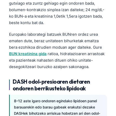
日本語
gutxiago eta zuntz gehiago egin ondoren bada,
bolumen-kontrakzio sinplea izan daiteke; 24 mg/dL-
Eesti
ko BUN-a eta kreatinina 1,0etik 1,5era igotzen bada,
Azərbaycan dili
beste kontu bat da.
Bosanski
Europako laborategi batzuek BUNren ordez urea
Svenska
ematen dute, beraz unitateen bihurketak emaitza
Српски језик
bera ezohikoa dirudien moduan ager daiteke. Gure
BUN kreatinina gida
ratioa, hidratazioaren arrastoak
Íslenska
eta pazienteak nahasten dituen ohiko unitate-
Հայերեն
desegokitzeari buruzko azalpen sakonagoa.
Bahasa Indonesia
हिन्दी
DASH odol-presioaren dietaren
ondoren berrikusteko lipidoak
Nederlands
Dansk
8–12 aste igaro ondoren egindako lipidoen panel
Български
barauarekin edo barau gabeak erakutsi dezake
DASHek bihotzeko arriskua hobetzen ari den odol-
فارسی