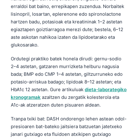
erraldoi bat baino, errepikapen zuzendua. Norbaitek
lisinopril, losartan, eplerenone edo spironolactone
hartzen badu, potasioak eta kreatininak 1–2 astetan
egiaztapen goiztiarragoa merezi dute; bestela, 6–12
aste askotan nahikoa izaten da lipidoetarako eta
glukosarako.
Ordutegi praktiko batek honela dirudi: gernu-sodio
2–4 astetan, gatzaren murrizketa helburu nagusia
bada; BMP edo CMP 1–4 astetan, giltzurruneko edo
potasio-arriskua badago; lipidoak 8–12 astetan; eta
HbA1c 12 astetan. Gure artikuluak
dieta-laborategiko
kronogramak
azaltzen du zergatik kolesterola eta
A1c-ak atzeratzen duten pisuaren aldean.
Tranpa txiki bat: DASH ondorengo lehen astean odol-
presioaren bat-bateko jaitsiera batzuetan jatetxeko
janari gutxiago eta fluidoen atxikipen gutxiago