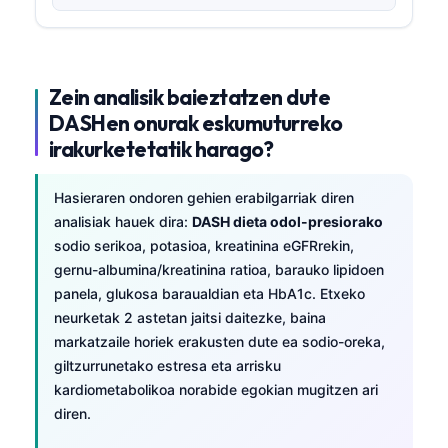
Zein analisik baieztatzen dute
DASHen onurak eskumuturreko
irakurketetatik harago?
Hasieraren ondoren gehien erabilgarriak diren
analisiak hauek dira:
DASH dieta odol-presiorako
sodio serikoa, potasioa, kreatinina eGFRrekin,
gernu-albumina/kreatinina ratioa, barauko lipidoen
panela, glukosa baraualdian eta HbA1c. Etxeko
neurketak 2 astetan jaitsi daitezke, baina
markatzaile horiek erakusten dute ea sodio-oreka,
giltzurrunetako estresa eta arrisku
kardiometabolikoa norabide egokian mugitzen ari
diren.