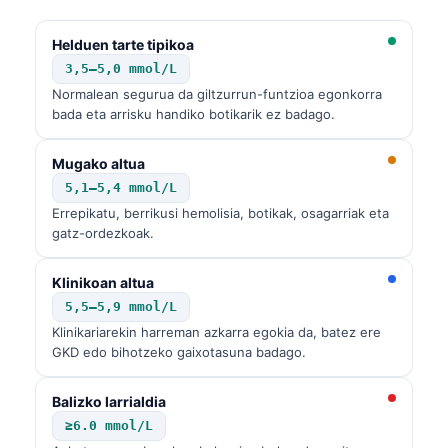
Helduen tarte tipikoa
3,5–5,0 mmol/L
Normalean segurua da giltzurrun-funtzioa egonkorra
bada eta arrisku handiko botikarik ez badago.
Mugako altua
5,1–5,4 mmol/L
Errepikatu, berrikusi hemolisia, botikak, osagarriak eta
gatz-ordezkoak.
Klinikoan altua
5,5–5,9 mmol/L
Klinikariarekin harreman azkarra egokia da, batez ere
GKD edo bihotzeko gaixotasuna badago.
Balizko larrialdia
≥6.0 mmol/L