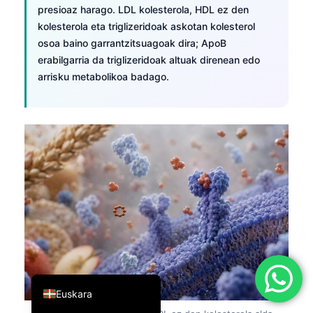
presioaz harago. LDL kolesterola, HDL ez den
简体中文
kolesterola eta triglizeridoak askotan kolesterol
Română
osoa baino garrantzitsuagoak dira; ApoB
erabilgarria da triglizeridoak altuak direnean edo
Türkçe
arrisku metabolikoa badago.
Ελληνικά
Português
Español
Italiano
עִבְרִית
Français
العربية
Deutsch
English
Euskara