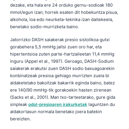
dezake, eta hala ere 24 orduko gernu-sodioak 180
mmol/egun izan; horrek esaten dit hobekuntza pisua,
alkohola, loa edo neurketa-teknika izan daitekeela,
benetako sodio-murrizketa baino.
Jatorrizko DASH saiakerak presio sistolikoa gutxi
gorabehera 5,5 mmHg jaitsi zuen oro har, eta
hipertentsioa zuten parte-hartzaileetan 11,4 mmHg
inguru (Appel et al., 1997). Geroago, DASH-Sodium
saiakerak erakutsi zuen DASH sodio baxuagoarekin
konbinatzeak presioa gehiago murrizten zuela bi
aldaketetako bakoitzak bakarrik eginda baino, batez
ere 140/90 mmHg-tik gorakoekin hasten zirenean
(Sacks et al., 2001). Man txo-tarteetarako, gure gida
sinpleak
odol-presioaren irakurketak
laguntzen du
aldakortasun normala benetako joera batekin
bereizten.