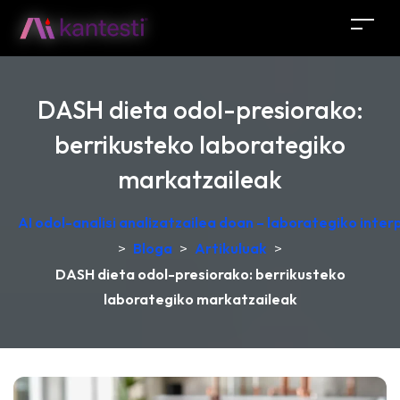
DASH dieta odol-presiorako:
berrikusteko laborategiko
markatzaileak
AI odol-analisi analizatzailea doan – laborategiko inte
>
Bloga
>
Artikuluak
>
DASH dieta odol-presiorako: berrikusteko
laborategiko markatzaileak