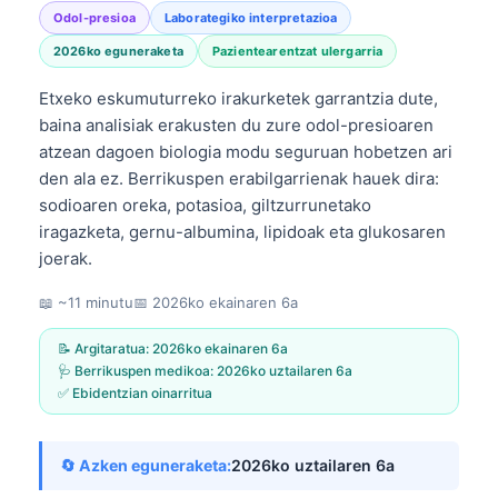
Odol-presioa
Laborategiko interpretazioa
2026ko eguneraketa
Pazientearentzat ulergarria
Etxeko eskumuturreko irakurketek garrantzia dute,
baina analisiak erakusten du zure odol-presioaren
atzean dagoen biologia modu seguruan hobetzen ari
den ala ez. Berrikuspen erabilgarrienak hauek dira:
sodioaren oreka, potasioa, giltzurrunetako
iragazketa, gernu-albumina, lipidoak eta glukosaren
joerak.
📖 ~11 minutu
📅
2026ko ekainaren 6a
📝 Argitaratua:
2026ko ekainaren 6a
🩺 Berrikuspen medikoa:
2026ko uztailaren 6a
✅ Ebidentzian oinarritua
🔄 Azken eguneraketa:
2026ko uztailaren 6a