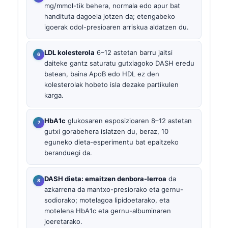
mg/mmol-tik behera, normala edo apur bat
handituta dagoela jotzen da; etengabeko
igoerak odol-presioaren arriskua aldatzen du.
LDL kolesterola
6–12 astetan barru jaitsi
daiteke gantz saturatu gutxiagoko DASH eredu
batean, baina ApoB edo HDL ez den
kolesterolak hobeto isla dezake partikulen
karga.
HbA1c
glukosaren esposizioaren 8–12 astetan
gutxi gorabehera islatzen du, beraz, 10
eguneko dieta-esperimentu bat epaitzeko
beranduegi da.
DASH dieta: emaitzen denbora-lerroa
da
azkarrena da mantxo-presiorako eta gernu-
sodiorako; motelagoa lipidoetarako, eta
motelena HbA1c eta gernu-albuminaren
joeretarako.