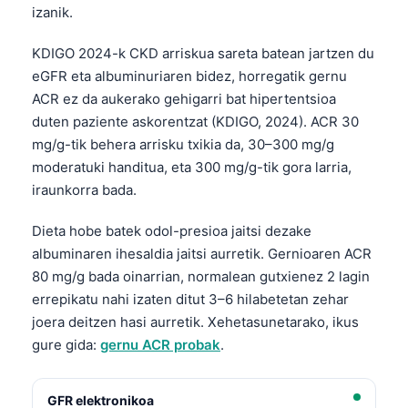
izanik.
Frysk
Esperanto
KDIGO 2024-k CKD arriskua sareta batean jartzen du
eGFR eta albuminuriaren bidez, horregatik gernu
Беларуская мова
ACR ez da aukerako gehigarri bat hipertentsioa
Татар теле
duten paziente askorentzat (KDIGO, 2024). ACR 30
Кыргызча
mg/g-tik behera arrisku txikia da, 30–300 mg/g
moderatuki handitua, eta 300 mg/g-tik gora larria,
ئۇيغۇرچە
iraunkorra bada.
Cebuano
Basa Jawa
Dieta hobe batek odol-presioa jaitsi dezake
albuminaren ihesaldia jaitsi aurretik. Gernioaren ACR
ພາສາລາວ
80 mg/g bada oinarrian, normalean gutxienez 2 lagin
Монгол
errepikatu nahi izaten ditut 3–6 hilabetetan zehar
Afrikaans
joera deitzen hasi aurretik. Xehetasunetarako, ikus
gure gida:
gernu ACR probak
.
العربية المغربية
Occitan
GFR elektronikoa