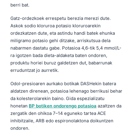
berri bat.
Gatz-ordezkoek errespetu berezia merezi dute.
Askok sodio kloruroa potasio kloruroarekin
ordezkatzen dute, eta astindu handi batek ehunka
miligramo potasio gehi ditzake, arriskutsua dela
nabarmen dastatu gabe. Potasioa 4,6-tik 5,4 mmol/L-
ra igotzen bada dieta-aldaketa baten ondoren,
produktu horiei buruz galdetzen dut, babarrunak
erruduntzat jo aurretik.
Odol-presioaren aurkako botikak DASHekin batera
aldatzen direnean, potasioa lehenago berrikusi behar
da kolesterolarekin baino. Gida espezializatu
honetan
BP botiken ondorengo potasioa
azaltzen da
zergatik den ohikoa 7–14 eguneko tartea ACE
inhibitzaile, ARB edo espironolaktona doikuntzen
ondoren.