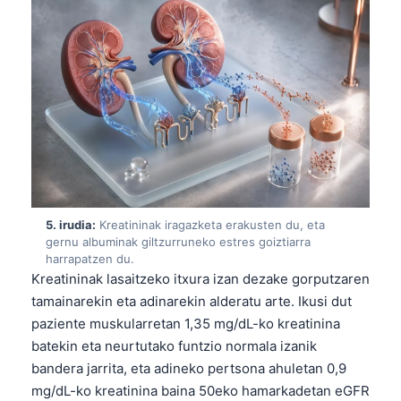
5. irudia:
Kreatininak iragazketa erakusten du, eta
gernu albuminak giltzurruneko estres goiztiarra
harrapatzen du.
Kreatininak lasaitzeko itxura izan dezake gorputzaren
tamainarekin eta adinarekin alderatu arte. Ikusi dut
paziente muskularretan 1,35 mg/dL-ko kreatinina
batekin eta neurtutako funtzio normala izanik
Norsk bokmål
bandera jarrita, eta adineko pertsona ahuletan 0,9
Ślōnskŏ gŏdka
mg/dL-ko kreatinina baina 50eko hamarkadetan eGFR