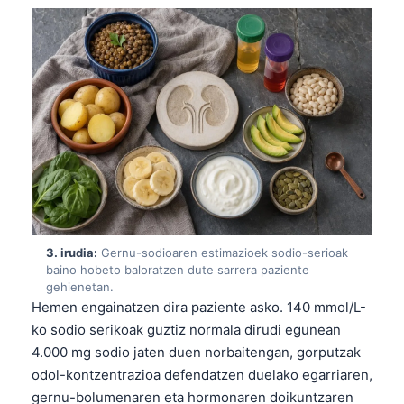
3. irudia:
Gernu-sodioaren estimazioek sodio-serioak
baino hobeto baloratzen dute sarrera paziente
gehienetan.
Hemen engainatzen dira paziente asko. 140 mmol/L-
ko sodio serikoak guztiz normala dirudi egunean
4.000 mg sodio jaten duen norbaitengan, gorputzak
odol-kontzentrazioa defendatzen duelako egarriaren,
gernu-bolumenaren eta hormonaren doikuntzaren