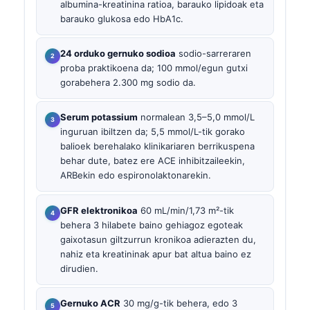
albumina-kreatinina ratioa, barauko lipidoak eta
barauko glukosa edo HbA1c.
24 orduko gernuko sodioa
sodio-sarreraren
proba praktikoena da; 100 mmol/egun gutxi
gorabehera 2.300 mg sodio da.
Serum potassium
normalean 3,5–5,0 mmol/L
inguruan ibiltzen da; 5,5 mmol/L-tik gorako
balioek berehalako klinikariaren berrikuspena
behar dute, batez ere ACE inhibitzaileekin,
ARBekin edo espironolaktonarekin.
GFR elektronikoa
60 mL/min/1,73 m²-tik
behera 3 hilabete baino gehiagoz egoteak
gaixotasun giltzurrun kronikoa adierazten du,
nahiz eta kreatininak apur bat altua baino ez
dirudien.
Gernuko ACR
30 mg/g-tik behera, edo 3