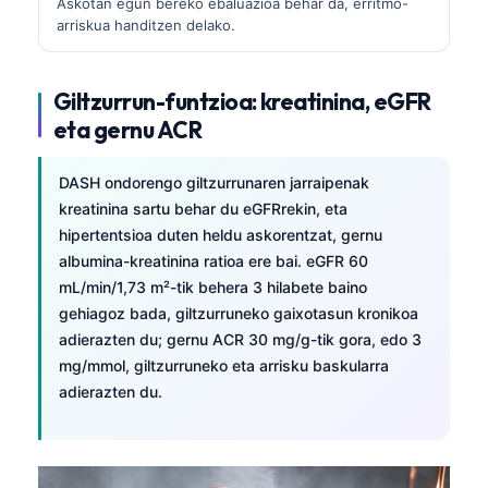
Askotan egun bereko ebaluazioa behar da, erritmo-
arriskua handitzen delako.
Giltzurrun-funtzioa: kreatinina, eGFR
eta gernu ACR
DASH ondorengo giltzurrunaren jarraipenak
kreatinina sartu behar du eGFRrekin, eta
hipertentsioa duten heldu askorentzat, gernu
albumina-kreatinina ratioa ere bai. eGFR 60
mL/min/1,73 m²-tik behera 3 hilabete baino
gehiagoz bada, giltzurruneko gaixotasun kronikoa
adierazten du; gernu ACR 30 mg/g-tik gora, edo 3
mg/mmol, giltzurruneko eta arrisku baskularra
adierazten du.