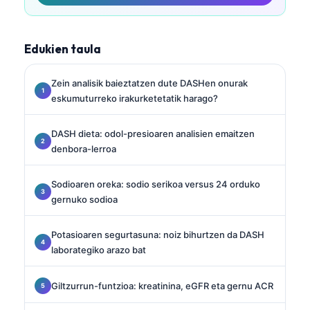
Edukien taula
Zein analisik baieztatzen dute DASHen onurak
eskumuturreko irakurketetatik harago?
DASH dieta: odol-presioaren analisien emaitzen
denbora-lerroa
Sodioaren oreka: sodio serikoa versus 24 orduko
gernuko sodioa
Potasioaren segurtasuna: noiz bihurtzen da DASH
laborategiko arazo bat
Giltzurrun-funtzioa: kreatinina, eGFR eta gernu ACR