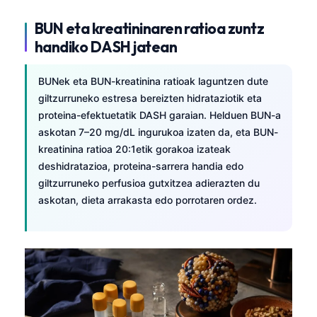
O‘zbekcha
BUN eta kreatininaren ratioa zuntz
Українська
handiko DASH jatean
አማርኛ
Kiswahili
BUNek eta BUN-kreatinina ratioak laguntzen dute
giltzurruneko estresa bereizten hidrataziotik eta
ភាសាខ្មែរ
proteina-efektuetatik DASH garaian. Helduen BUN-a
ဗမာစာ
askotan 7–20 mg/dL ingurukoa izaten da, eta BUN-
kreatinina ratioa 20:1etik gorakoa izateak
ไทย
deshidratazioa, proteina-sarrera handia edo
Tagalog
giltzurruneko perfusioa gutxitzea adierazten du
Tiếng Việt
askotan, dieta arrakasta edo porrotaren ordez.
Bahasa Melayu
മലയാളം
ಕನ್ನಡ
ગુજરાતી
தமிழ்