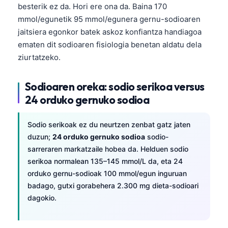
besterik ez da. Hori ere ona da. Baina 170
mmol/egunetik 95 mmol/egunera gernu-sodioaren
jaitsiera egonkor batek askoz konfiantza handiagoa
ematen dit sodioaren fisiologia benetan aldatu dela
ziurtatzeko.
Sodioaren oreka: sodio serikoa versus
24 orduko gernuko sodioa
Sodio serikoak ez du neurtzen zenbat gatz jaten
duzun;
24 orduko gernuko sodioa
sodio-
sarreraren markatzaile hobea da. Helduen sodio
serikoa normalean 135–145 mmol/L da, eta 24
orduko gernu-sodioak 100 mmol/egun inguruan
badago, gutxi gorabehera 2.300 mg dieta-sodioari
dagokio.