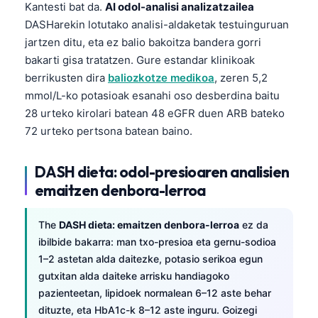
Kantesti bat da.
AI odol-analisi analizatzailea
DASHarekin lotutako analisi-aldaketak testuinguruan
jartzen ditu, eta ez balio bakoitza bandera gorri
bakarti gisa tratatzen. Gure estandar klinikoak
berrikusten dira
baliozkotze medikoa
, zeren 5,2
mmol/L-ko potasioak esanahi oso desberdina baitu
28 urteko kirolari batean 48 eGFR duen ARB bateko
72 urteko pertsona batean baino.
DASH dieta: odol-presioaren analisien
emaitzen denbora-lerroa
The
DASH dieta: emaitzen denbora-lerroa
ez da
ibilbide bakarra: man txo-presioa eta gernu-sodioa
1–2 astetan alda daitezke, potasio serikoa egun
gutxitan alda daiteke arrisku handiagoko
pazienteetan, lipidoek normalean 6–12 aste behar
dituzte, eta HbA1c-k 8–12 aste inguru. Goizegi