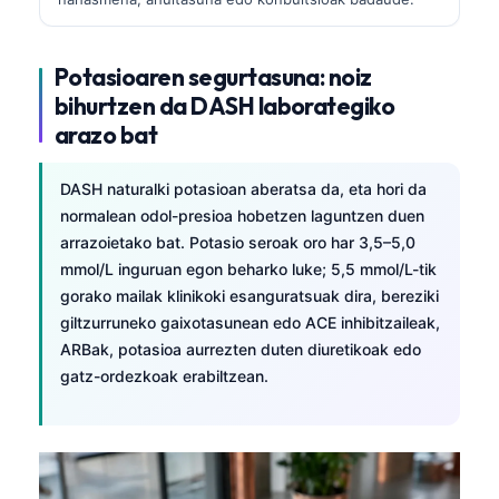
Potasioaren segurtasuna: noiz
bihurtzen da DASH laborategiko
arazo bat
DASH naturalki potasioan aberatsa da, eta hori da
normalean odol-presioa hobetzen laguntzen duen
arrazoietako bat. Potasio seroak oro har 3,5–5,0
mmol/L inguruan egon beharko luke; 5,5 mmol/L-tik
gorako mailak klinikoki esanguratsuak dira, bereziki
giltzurruneko gaixotasunean edo ACE inhibitzaileak,
ARBak, potasioa aurrezten duten diuretikoak edo
gatz-ordezkoak erabiltzean.