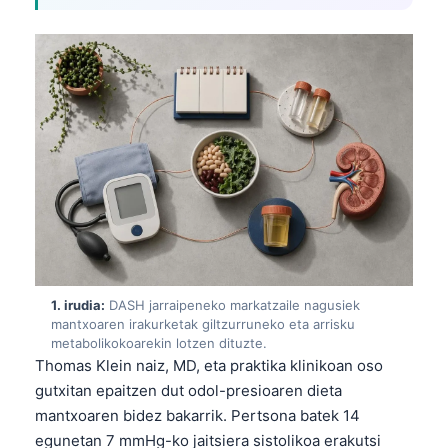
1. irudia:
DASH jarraipeneko markatzaile nagusiek
mantxoaren irakurketak giltzurruneko eta arrisku
metabolikokoarekin lotzen dituzte.
Thomas Klein naiz, MD, eta praktika klinikoan oso
gutxitan epaitzen dut odol-presioaren dieta
mantxoaren bidez bakarrik. Pertsona batek 14
egunetan 7 mmHg-ko jaitsiera sistolikoa erakutsi