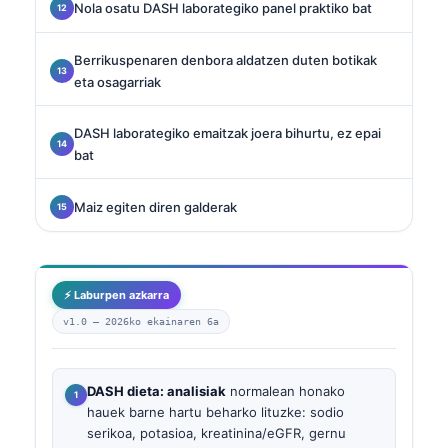
Nola osatu DASH laborategiko panel praktiko bat
Berrikuspenaren denbora aldatzen duten botikak
eta osagarriak
DASH laborategiko emaitzak joera bihurtu, ez epai
bat
Maiz egiten diren galderak
⚡ Laburpen azkarra
v1.0 —
2026ko ekainaren 6a
DASH dieta: analisiak
normalean honako
hauek barne hartu beharko lituzke: sodio
serikoa, potasioa, kreatinina/eGFR, gernu