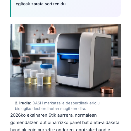
egiteak zarata sortzen du.
2. irudia:
DASH markatzaile desberdinak erloju
biologiko desberdinetan mugitzen dira.
2026ko ekainaren 6tik aurrera, normalean
gomendatzen dut oinarrizko panel bat dieta-aldaketa
handiak egin aurretik; ondoren, ongizate-bundle