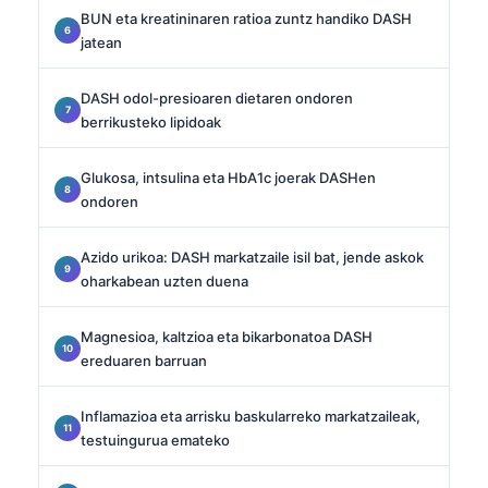
BUN eta kreatininaren ratioa zuntz handiko DASH
jatean
DASH odol-presioaren dietaren ondoren
berrikusteko lipidoak
Glukosa, intsulina eta HbA1c joerak DASHen
ondoren
Azido urikoa: DASH markatzaile isil bat, jende askok
oharkabean uzten duena
Magnesioa, kaltzioa eta bikarbonatoa DASH
ereduaren barruan
Inflamazioa eta arrisku baskularreko markatzaileak,
testuingurua emateko