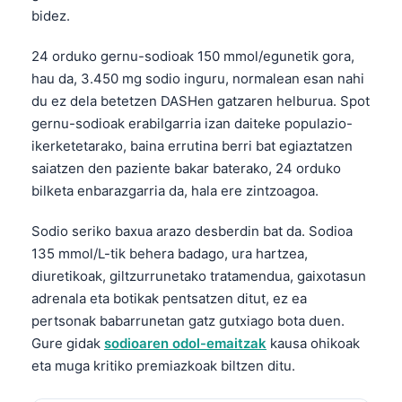
bidez.
24 orduko gernu-sodioak 150 mmol/egunetik gora,
hau da, 3.450 mg sodio inguru, normalean esan nahi
du ez dela betetzen DASHen gatzaren helburua. Spot
gernu-sodioak erabilgarria izan daiteke populazio-
ikerketetarako, baina errutina berri bat egiaztatzen
saiatzen den paziente bakar baterako, 24 orduko
bilketa enbarazgarria da, hala ere zintzoagoa.
Sodio seriko baxua arazo desberdin bat da. Sodioa
135 mmol/L-tik behera badago, ura hartzea,
diuretikoak, giltzurrunetako tratamendua, gaixotasun
adrenala eta botikak pentsatzen ditut, ez ea
pertsonak babarrunetan gatz gutxiago bota duen.
Gure gidak
sodioaren odol-emaitzak
kausa ohikoak
eta muga kritiko premiazkoak biltzen ditu.