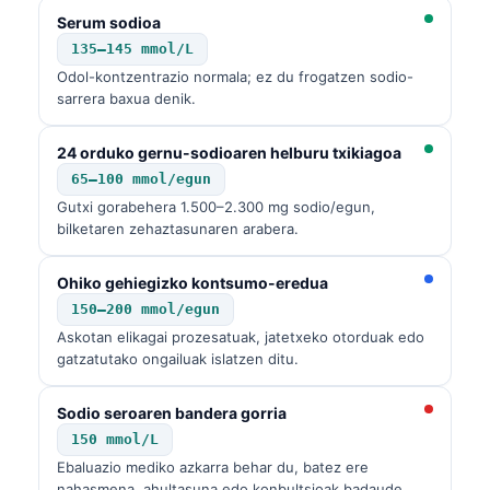
Serum sodioa
135–145 mmol/L
Odol-kontzentrazio normala; ez du frogatzen sodio-
sarrera baxua denik.
24 orduko gernu-sodioaren helburu txikiagoa
65–100 mmol/egun
Gutxi gorabehera 1.500–2.300 mg sodio/egun,
bilketaren zehaztasunaren arabera.
Ohiko gehiegizko kontsumo-eredua
150–200 mmol/egun
Askotan elikagai prozesatuak, jatetxeko otorduak edo
gatzatutako ongailuak islatzen ditu.
Sodio seroaren bandera gorria
150 mmol/L
Ebaluazio mediko azkarra behar du, batez ere
nahasmena, ahultasuna edo konbultsioak badaude.