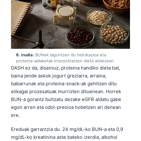
తెలుగు
मराठी
اردو
বাংলা
Shqip
6. irudia:
BUNek laguntzen du hidratazioa eta
proteina-aldaketak interpretatzen dieta aldatzean.
Magyar
DASH ez da, diseinuz, proteina handiko dieta bat,
Slovenščina
baina jende askok jogurt greziarra, arraina,
한국어
babarrunak eta proteina-snack-ak gehitzen ditu
elikagai prozesatuak murrizten dituenean. Horrek
Polski
BUN-a gorantz bultzatu dezake eGFR aldatu gabe
Lietuvių kalba
egon arren eta odol-presioa hobetzen ari denean
Русский
ere.
ქართული
Ereduak garrantzia du. 24 mg/dL-ko BUN-a eta 0,9
Čeština
mg/dL-ko kreatinina aste bateko izerdia, alkohol