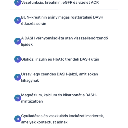
Vesefunkció: kreatinin, eGFR és vizelet ACR
BUN–kreatinin arány magas rosttartalmú DASH
étkezés során
A DASH vérnyomásdiéta után visszaellenőrzendő
lipidek
Glükóz, inzulin és HbA1c trendek DASH után
Ursav: egy csendes DASH-jelző, amit sokan
kihagynak
Magnézium, kalcium és bikarbonát a DASH-
mintázatban
Gyulladásos és vaszkuláris kockázati markerek,
amelyek kontextust adnak