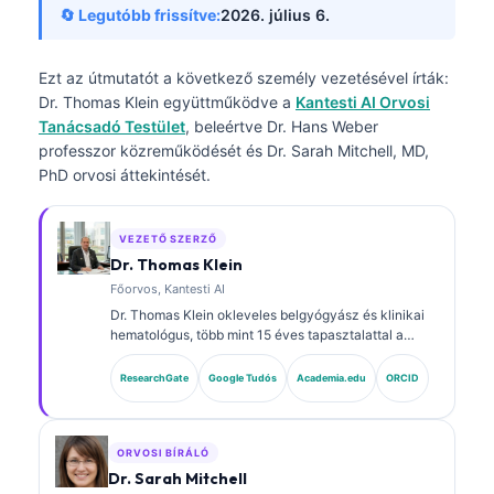
🔄 Legutóbb frissítve:
2026. július 6.
Ezt az útmutatót a következő személy vezetésével írták:
Dr. Thomas Klein
együttműködve a
Kantesti AI Orvosi
Tanácsadó Testület
, beleértve Dr. Hans Weber
professzor közreműködését és Dr. Sarah Mitchell, MD,
PhD orvosi áttekintését.
VEZETŐ SZERZŐ
Dr. Thomas Klein
Főorvos, Kantesti AI
Dr. Thomas Klein okleveles belgyógyász és klinikai
hematológus, több mint 15 éves tapasztalattal a
laboratóriumi orvoslás és az AI-támogatott klinikai
elemzés területén. A Kantesti AI vezérorvosaként
ResearchGate
Google Tudós
Academia.edu
ORCID
(Chief Medical Officer) biztosítja a saját fejlesztésű
neurális hálózat orvosi pontosságának felügyeletét.
Dr. Klein kiterjedten publikált biomarker-
értelmezésről és laboratóriumi diagnosztikáról
ORVOSI BÍRÁLÓ
laboratóriumi orvostudományi témákban.
Dr. Sarah Mitchell