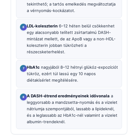
tekinthető; a tartós emelkedés megváltoztatja
a vérnyomás-kockázatot.
LDL-koleszterin
6–12 héten belül csökkenhet
egy alacsonyabb telített zsírtartalmú DASH-
mintázat mellett, de az ApoB vagy a non-HDL-
koleszterin jobban tükrözheti a
részecsketerhelést.
HbA1c
nagyjából 8–12 hétnyi glükóz-expozíciót
tükröz, ezért túl lassú egy 10 napos
diétakísérlet megítélésére.
A DASH-étrend eredményeinek idővonala
a
leggyorsabb a mandzsetta-nyomás és a vizelet
nátriumja szempontjából, lassabb a lipideknél,
és a leglassabb az HbA1c-nél valamint a vizelet
albumin-trendeknél.