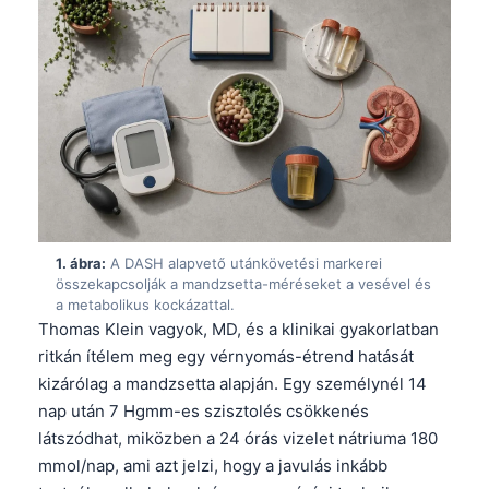
1. ábra:
A DASH alapvető utánkövetési markerei
összekapcsolják a mandzsetta-méréseket a vesével és
a metabolikus kockázattal.
Thomas Klein vagyok, MD, és a klinikai gyakorlatban
ritkán ítélem meg egy vérnyomás-étrend hatását
kizárólag a mandzsetta alapján. Egy személynél 14
nap után 7 Hgmm-es szisztolés csökkenés
látszódhat, miközben a 24 órás vizelet nátriuma 180
mmol/nap, ami azt jelzi, hogy a javulás inkább