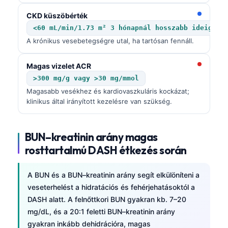
Gàidhlig
CKD küszöbérték
Euskara
<60 mL/min/1.73 m² 3 hónapnál hosszabb ideig
Македонски јазик
A krónikus vesebetegségre utal, ha tartósan fennáll.
Latviešu valoda
Magas vizelet ACR
Galego
>300 mg/g vagy >30 mg/mmol
অসমীয়া
Magasabb vesékhez és kardiovaszkuláris kockázat;
සිංහල
klinikus által irányított kezelésre van szükség.
سنڌي
BUN–kreatinin arány magas
پښتو
rosttartalmú DASH étkezés során
Slovenčina
A BUN és a BUN–kreatinin arány segít elkülöníteni a
Hrvatski
veseterhelést a hidratációs és fehérjehatásoktól a
DASH alatt. A felnőttkori BUN gyakran kb. 7–20
Suomi
mg/dL, és a 20:1 feletti BUN–kreatinin arány
Қазақ тілі
gyakran inkább dehidrációra, magas