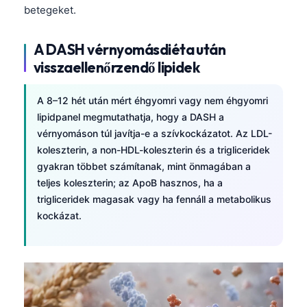
日本語
betegeket.
Eesti
A DASH vérnyomásdiéta után
Azərbaycan dili
visszaellenőrzendő lipidek
Bosanski
Svenska
A 8–12 hét után mért éhgyomri vagy nem éhgyomri
lipidpanel megmutathatja, hogy a DASH a
Српски језик
vérnyomáson túl javítja-e a szívkockázatot. Az LDL-
Íslenska
koleszterin, a non-HDL-koleszterin és a trigliceridek
Հայերեն
gyakran többet számítanak, mint önmagában a
teljes koleszterin; az ApoB hasznos, ha a
Bahasa Indonesia
trigliceridek magasak vagy ha fennáll a metabolikus
हिन्दी
kockázat.
Nederlands
Dansk
Български
فارسی