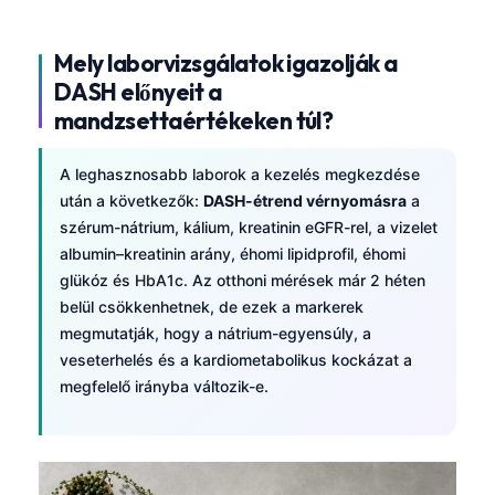
Mely laborvizsgálatok igazolják a
DASH előnyeit a
mandzsettaértékeken túl?
A leghasznosabb laborok a kezelés megkezdése
után a következők:
DASH-étrend vérnyomásra
a
szérum-nátrium, kálium, kreatinin eGFR-rel, a vizelet
albumin–kreatinin arány, éhomi lipidprofil, éhomi
glükóz és HbA1c. Az otthoni mérések már 2 héten
belül csökkenhetnek, de ezek a markerek
megmutatják, hogy a nátrium-egyensúly, a
veseterhelés és a kardiometabolikus kockázat a
megfelelő irányba változik-e.