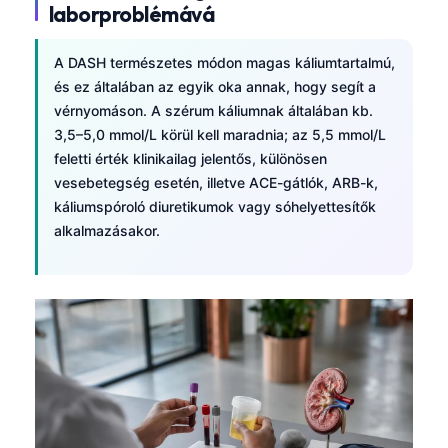
laborproblémává
A DASH természetes módon magas káliumtartalmú,
és ez általában az egyik oka annak, hogy segít a
vérnyomáson. A szérum káliumnak általában kb.
3,5–5,0 mmol/L körül kell maradnia; az 5,5 mmol/L
feletti érték klinikailag jelentős, különösen
vesebetegség esetén, illetve ACE-gátlók, ARB-k,
káliumspóroló diuretikumok vagy sóhelyettesítők
alkalmazásakor.