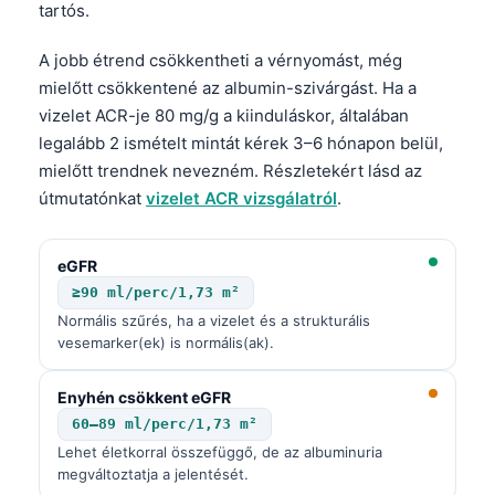
tartós.
Frysk
Esperanto
A jobb étrend csökkentheti a vérnyomást, még
mielőtt csökkentené az albumin-szivárgást. Ha a
Беларуская мова
vizelet ACR-je 80 mg/g a kiinduláskor, általában
Татар теле
legalább 2 ismételt mintát kérek 3–6 hónapon belül,
Кыргызча
mielőtt trendnek nevezném. Részletekért lásd az
útmutatónkat
vizelet ACR vizsgálatról
.
ئۇيغۇرچە
Cebuano
eGFR
Basa Jawa
≥90 ml/perc/1,73 m²
ພາສາລາວ
Normális szűrés, ha a vizelet és a strukturális
vesemarker(ek) is normális(ak).
Монгол
Afrikaans
Enyhén csökkent eGFR
العربية المغربية
60–89 ml/perc/1,73 m²
Lehet életkorral összefüggő, de az albuminuria
Occitan
megváltoztatja a jelentését.