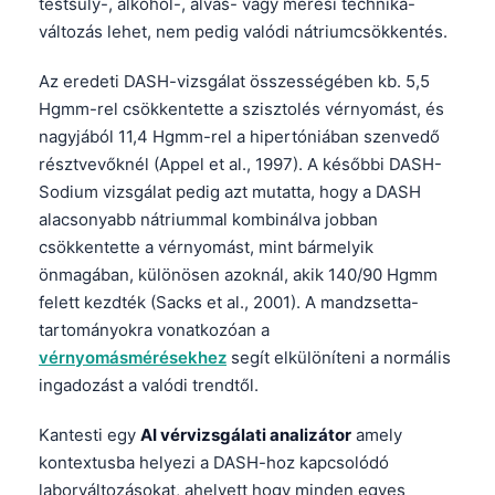
testsúly-, alkohol-, alvás- vagy mérési technika-
változás lehet, nem pedig valódi nátriumcsökkentés.
Az eredeti DASH-vizsgálat összességében kb. 5,5
Hgmm-rel csökkentette a szisztolés vérnyomást, és
nagyjából 11,4 Hgmm-rel a hipertóniában szenvedő
résztvevőknél (Appel et al., 1997). A későbbi DASH-
Sodium vizsgálat pedig azt mutatta, hogy a DASH
alacsonyabb nátriummal kombinálva jobban
csökkentette a vérnyomást, mint bármelyik
önmagában, különösen azoknál, akik 140/90 Hgmm
felett kezdték (Sacks et al., 2001). A mandzsetta-
tartományokra vonatkozóan a
vérnyomásmérésekhez
segít elkülöníteni a normális
ingadozást a valódi trendtől.
Kantesti egy
AI vérvizsgálati analizátor
amely
kontextusba helyezi a DASH-hoz kapcsolódó
laborváltozásokat, ahelyett hogy minden egyes