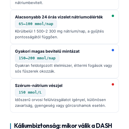
nátriumbevitelt.
Alacsonyabb 24 órás vizelet nátriumcélérték
65–100 mmol/nap
Körülbelül 1 500–2 300 mg nátrium/nap, a gyűjtés
pontosságától függően.
Gyakori magas bevitelű mintázat
150–200 mmol/nap
Gyakran feldolgozott élelmiszer, éttermi fogások vagy
sós fűszerek okozzák.
Szérum-nátrium vészjel
150 mmol/L
Időszerű orvosi felülvizsgálatot igényel, különösen
zavartság, gyengeség vagy görcsrohamok esetén.
Káliumbiztonság: mikor válik a DASH