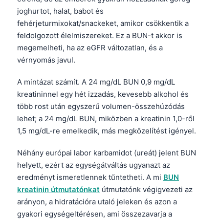
joghurtot, halat, babot és
தமிழ்
fehérjeturmixokat/snackeket, amikor csökkentik a
తెలుగు
feldolgozott élelmiszereket. Ez a BUN-t akkor is
मराठी
megemelheti, ha az eGFR változatlan, és a
vérnyomás javul.
اردو
বাংলা
A mintázat számít. A 24 mg/dL BUN 0,9 mg/dL
kreatininnel egy hét izzadás, kevesebb alkohol és
Shqip
több rost után egyszerű volumen-összehúzódás
Slovenščina
lehet; a 24 mg/dL BUN, miközben a kreatinin 1,0-ről
한국어
1,5 mg/dL-re emelkedik, más megközelítést igényel.
Polski
Néhány európai labor karbamidot (ureát) jelent BUN
Lietuvių kalba
helyett, ezért az egységátváltás ugyanazt az
Русский
eredményt ismeretlennek tűntetheti. A mi
BUN
kreatinin útmutatónkat
útmutatónk végigvezeti az
ქართული
arányon, a hidratációra utaló jeleken és azon a
Čeština
gyakori egységeltérésen, ami összezavarja a