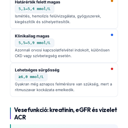
Határérték felett magas
5,1–5,4 mmol/L
Ismétlés, hemolízis felülvizsgálata, gyógyszerek,
kiegészítők és sóhelyettesítők.
Klinikailag magas
5,5–5,9 mmol/L
Azonnali orvosi kapcsolatfelvétel indokolt, különösen
CKD vagy szívbetegség esetén.
Lehetséges sürgősség
≥6,0 mmol/L
Gyakran még aznapos felmérésre van szükség, mert a
ritmuszavar kockázata emelkedik.
Vesefunkció: kreatinin, eGFR és vizelet
ACR