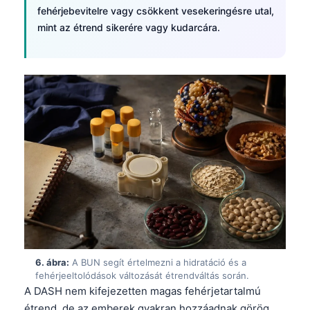
Català
fehérjebevitelre vagy csökkent vesekeringésre utal,
mint az étrend sikerére vagy kudarcára.
O‘zbekcha
Українська
አማርኛ
Kiswahili
ភាសាខ្មែរ
ဗမာစာ
ไทย
Tagalog
Tiếng Việt
Bahasa Melayu
മലയാളം
6. ábra:
A BUN segít értelmezni a hidratáció és a
fehérjeeltolódások változását étrendváltás során.
ಕನ್ನಡ
A DASH nem kifejezetten magas fehérjetartalmú
ગુજરાતી
étrend, de az emberek gyakran hozzáadnak görög