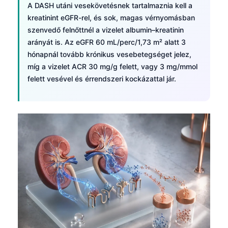
A DASH utáni vesekövetésnek tartalmaznia kell a
kreatinint eGFR-rel, és sok, magas vérnyomásban
szenvedő felnőttnél a vizelet albumin–kreatinin
arányát is. Az eGFR 60 mL/perc/1,73 m² alatt 3
hónapnál tovább krónikus vesebetegséget jelez,
míg a vizelet ACR 30 mg/g felett, vagy 3 mg/mmol
felett vesével és érrendszeri kockázattal jár.