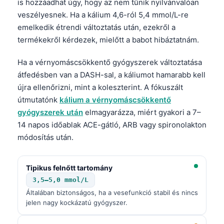
is hozzáadhat úgy, hogy az nem tűnik nyilvánvalóan
veszélyesnek. Ha a kálium 4,6-ról 5,4 mmol/L-re
emelkedik étrendi változtatás után, ezekről a
termékekről kérdezek, mielőtt a babot hibáztatnám.
Ha a vérnyomáscsökkentő gyógyszerek változtatása
átfedésben van a DASH-sal, a káliumot hamarabb kell
újra ellenőrizni, mint a koleszterint. A fókuszált
útmutatónk
kálium a vérnyomáscsökkentő
gyógyszerek után
elmagyarázza, miért gyakori a 7–
14 napos időablak ACE-gátló, ARB vagy spironolakton
módosítás után.
Tipikus felnőtt tartomány
3,5–5,0 mmol/L
Általában biztonságos, ha a vesefunkció stabil és nincs
jelen nagy kockázatú gyógyszer.