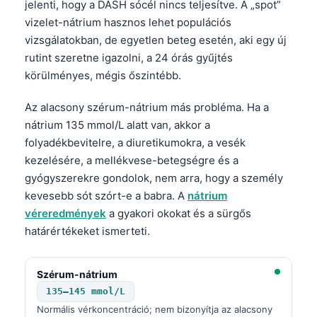
jelenti, hogy a DASH sócél nincs teljesítve. A „spot”
vizelet-nátrium hasznos lehet populációs
vizsgálatokban, de egyetlen beteg esetén, aki egy új
rutint szeretne igazolni, a 24 órás gyűjtés
körülményes, mégis őszintébb.
Az alacsony szérum-nátrium más probléma. Ha a
nátrium 135 mmol/L alatt van, akkor a
folyadékbevitelre, a diuretikumokra, a vesék
kezelésére, a mellékvese-betegségre és a
gyógyszerekre gondolok, nem arra, hogy a személy
kevesebb sót szórt-e a babra. A
nátrium
véreredmények
a gyakori okokat és a sürgős
határértékeket ismerteti.
Szérum-nátrium
135–145 mmol/L
Normális vérkoncentráció; nem bizonyítja az alacsony