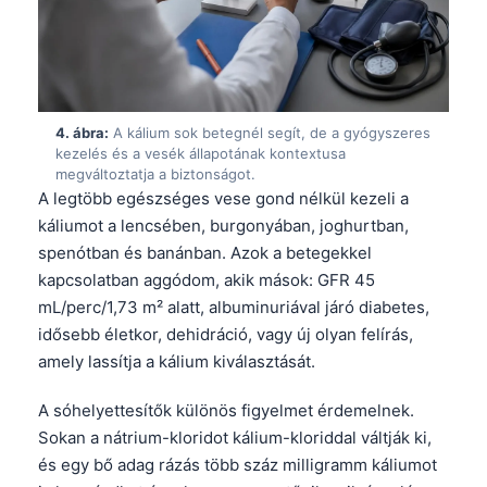
4. ábra:
A kálium sok betegnél segít, de a gyógyszeres
kezelés és a vesék állapotának kontextusa
megváltoztatja a biztonságot.
A legtöbb egészséges vese gond nélkül kezeli a
káliumot a lencsében, burgonyában, joghurtban,
spenótban és banánban. Azok a betegekkel
kapcsolatban aggódom, akik mások: GFR 45
mL/perc/1,73 m² alatt, albuminuriával járó diabetes,
idősebb életkor, dehidráció, vagy új olyan felírás,
amely lassítja a kálium kiválasztását.
A sóhelyettesítők különös figyelmet érdemelnek.
Sokan a nátrium-kloridot kálium-kloriddal váltják ki,
és egy bő adag rázás több száz milligramm káliumot