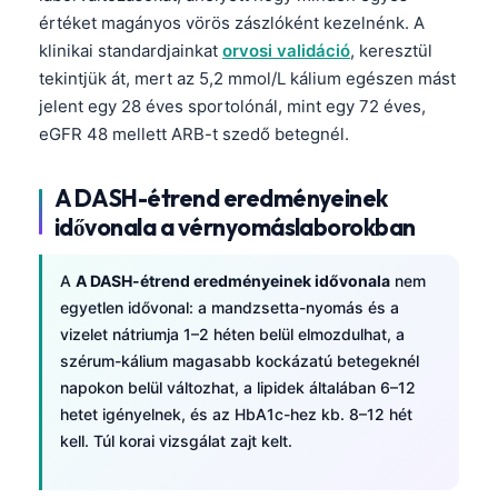
értéket magányos vörös zászlóként kezelnénk. A
klinikai standardjainkat
orvosi validáció
, keresztül
tekintjük át, mert az 5,2 mmol/L kálium egészen mást
jelent egy 28 éves sportolónál, mint egy 72 éves,
eGFR 48 mellett ARB-t szedő betegnél.
A DASH-étrend eredményeinek
idővonala a vérnyomáslaborokban
A
A DASH-étrend eredményeinek idővonala
nem
egyetlen idővonal: a mandzsetta-nyomás és a
vizelet nátriumja 1–2 héten belül elmozdulhat, a
szérum-kálium magasabb kockázatú betegeknél
napokon belül változhat, a lipidek általában 6–12
hetet igényelnek, és az HbA1c-hez kb. 8–12 hét
kell. Túl korai vizsgálat zajt kelt.