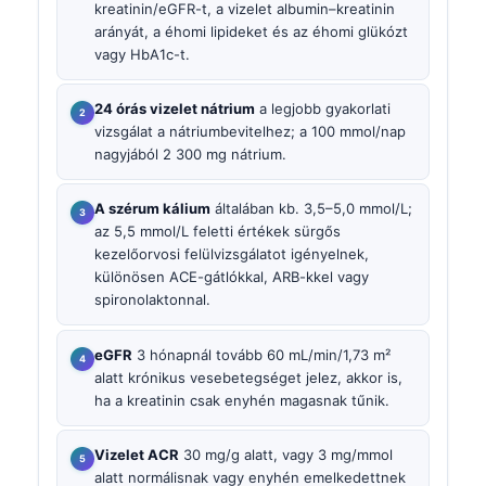
kreatinin/eGFR-t, a vizelet albumin–kreatinin
arányát, a éhomi lipideket és az éhomi glükózt
vagy HbA1c-t.
24 órás vizelet nátrium
a legjobb gyakorlati
vizsgálat a nátriumbevitelhez; a 100 mmol/nap
nagyjából 2 300 mg nátrium.
A szérum kálium
általában kb. 3,5–5,0 mmol/L;
az 5,5 mmol/L feletti értékek sürgős
kezelőorvosi felülvizsgálatot igényelnek,
különösen ACE-gátlókkal, ARB-kkel vagy
spironolaktonnal.
eGFR
3 hónapnál tovább 60 mL/min/1,73 m²
alatt krónikus vesebetegséget jelez, akkor is,
ha a kreatinin csak enyhén magasnak tűnik.
Vizelet ACR
30 mg/g alatt, vagy 3 mg/mmol
alatt normálisnak vagy enyhén emelkedettnek