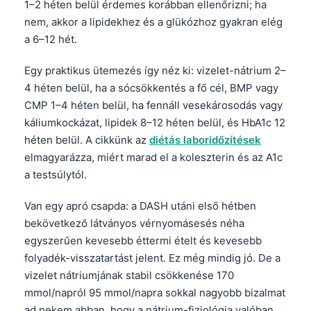
1–2 héten belül érdemes korábban ellenőrizni; ha
nem, akkor a lipidekhez és a glükózhoz gyakran elég
a 6–12 hét.
Egy praktikus ütemezés így néz ki: vizelet-nátrium 2–
4 héten belül, ha a sócsökkentés a fő cél, BMP vagy
CMP 1–4 héten belül, ha fennáll vesekárosodás vagy
káliumkockázat, lipidek 8–12 héten belül, és HbA1c 12
héten belül. A cikkünk az
diétás laboridőzítések
elmagyarázza, miért marad el a koleszterin és az A1c
a testsúlytól.
Van egy apró csapda: a DASH utáni első hétben
bekövetkező látványos vérnyomásesés néha
egyszerűen kevesebb éttermi ételt és kevesebb
folyadék-visszatartást jelent. Ez még mindig jó. De a
vizelet nátriumjának stabil csökkenése 170
mmol/napról 95 mmol/napra sokkal nagyobb bizalmat
ad nekem abban, hogy a nátrium-fiziológia valóban