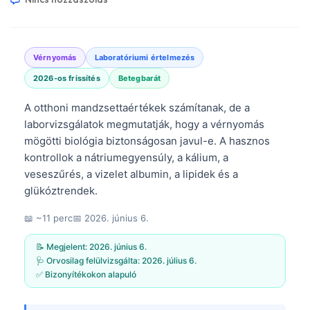
Vérnyomás
Laboratóriumi értelmezés
2026-os frissítés
Betegbarát
A otthoni mandzsettaértékek számítanak, de a
laborvizsgálatok megmutatják, hogy a vérnyomás
mögötti biológia biztonságosan javul-e. A hasznos
kontrollok a nátriumegyensúly, a kálium, a
veseszűrés, a vizelet albumin, a lipidek és a
glükóztrendek.
📖 ~11 perc
📅
2026. június 6.
📝 Megjelent:
2026. június 6.
🩺 Orvosilag felülvizsgálta:
2026. július 6.
✅ Bizonyítékokon alapuló