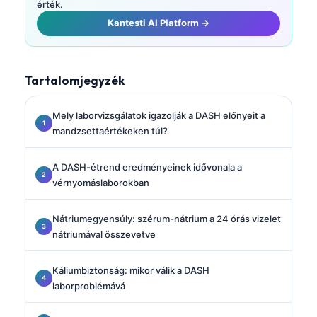
érték.
Kantesti AI Platform →
Tartalomjegyzék
Mely laborvizsgálatok igazolják a DASH előnyeit a
mandzsettaértékeken túl?
A DASH-étrend eredményeinek idővonala a
vérnyomáslaborokban
Nátriumegyensúly: szérum-nátrium a 24 órás vizelet
nátriumával összevetve
Káliumbiztonság: mikor válik a DASH
laborproblémává