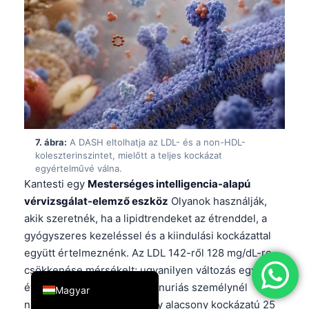
简体中文
Română
Türkçe
Ελληνικά
Português
Español
7. ábra:
A DASH eltolhatja az LDL- és a non-HDL-
Italiano
koleszterinszintet, mielőtt a teljes kockázat
egyértelművé válna.
עִבְרִית
Kantesti egy
Mesterséges intelligencia-alapú
Français
vérvizsgálat-elemző eszköz
Olyanok használják,
akik szeretnék, ha a lipidtrendeket az étrenddel, a
العربية
gyógyszeres kezeléssel és a kiindulási kockázattal
Deutsch
együtt értelmeznénk. Az LDL 142-ről 128 mg/dL-re
English
csökkenése mérsékelt; ugyanilyen változás egy 45
éves, cukorbeteg és albuminuriás személynél
Magyar
nagyobb súllyal bír, mint egy alacsony kockázatú 25