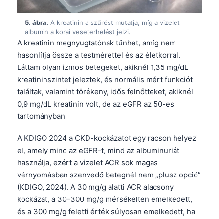
5. ábra:
A kreatinin a szűrést mutatja, míg a vizelet
albumin a korai veseterhelést jelzi.
A kreatinin megnyugtatónak tűnhet, amíg nem
hasonlítja össze a testmérettel és az életkorral.
Láttam olyan izmos betegeket, akiknél 1,35 mg/dL
kreatininszintet jeleztek, és normális mért funkciót
találtak, valamint törékeny, idős felnőtteket, akiknél
0,9 mg/dL kreatinin volt, de az eGFR az 50-es
tartományban.
A KDIGO 2024 a CKD-kockázatot egy rácson helyezi
el, amely mind az eGFR-t, mind az albuminuriát
használja, ezért a vizelet ACR sok magas
vérnyomásban szenvedő betegnél nem „plusz opció”
(KDIGO, 2024). A 30 mg/g alatti ACR alacsony
Norsk bokmål
kockázat, a 30–300 mg/g mérsékelten emelkedett,
és a 300 mg/g feletti érték súlyosan emelkedett, ha
Ślōnskŏ gŏdka