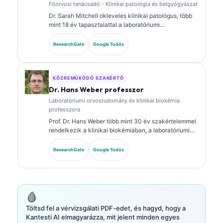
Főorvosi tanácsadó - Klinikai patológia és belgyógyászat
Dr. Sarah Mitchell okleveles klinikai patológus, több
mint 18 év tapasztalattal a laboratóriumi
orvostudomány és a diagnosztikai elemzés területén.
Klinikai kémiai szakterületi képesítésekkel
ResearchGate
Google Tudós
rendelkezik, és kiterjedten publikált biomarker-
panelokról és laboratóriumi elemzésről a klinikai
gyakorlatban.
KÖZREMŰKÖDŐ SZAKÉRTŐ
Dr. Hans Weber professzor
Laboratóriumi orvostudomány és klinikai biokémia
professzora
Prof. Dr. Hans Weber több mint 30 év szakértelemmel
rendelkezik a klinikai biokémiában, a laboratóriumi
orvostudományban és a biomarker-kutatásban. A
Német Klinikai Kémiai Társaság korábbi elnöke, és a
ResearchGate
Google Tudós
diagnosztikai panel-elemzésre, a biomarkerek
standardizálására, valamint a mesterséges
intelligencia által támogatott laboratóriumi orvoslásra
specializálódott.
🩸
Töltsd fel a vérvizsgálati PDF-edet, és hagyd, hogy a
Kantesti AI elmagyarázza, mit jelent minden egyes