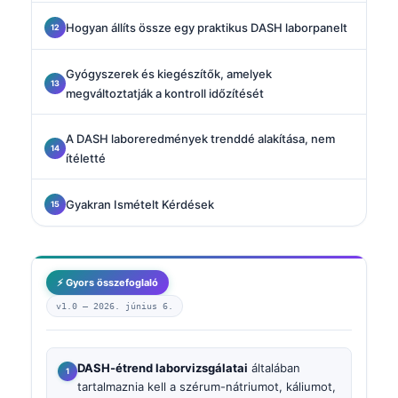
Hogyan állíts össze egy praktikus DASH laborpanelt
Gyógyszerek és kiegészítők, amelyek
megváltoztatják a kontroll időzítését
A DASH laboreredmények trenddé alakítása, nem
ítéletté
Gyakran Ismételt Kérdések
⚡ Gyors összefoglaló
v1.0 —
2026. június 6.
DASH-étrend laborvizsgálatai
általában
tartalmaznia kell a szérum-nátriumot, káliumot,