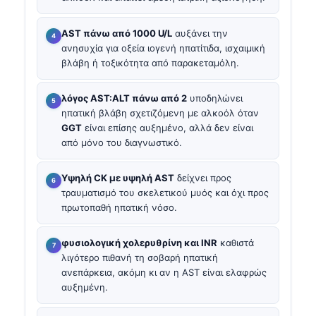
AST πάνω από 1000 U/L
αυξάνει την
ανησυχία για οξεία ιογενή ηπατίτιδα, ισχαιμική
βλάβη ή τοξικότητα από παρακεταμόλη.
λόγος AST:ALT πάνω από 2
υποδηλώνει
ηπατική βλάβη σχετιζόμενη με αλκοόλ όταν
GGT
είναι επίσης αυξημένο, αλλά δεν είναι
από μόνο του διαγνωστικό.
Υψηλή CK με υψηλή AST
δείχνει προς
τραυματισμό του σκελετικού μυός και όχι προς
πρωτοπαθή ηπατική νόσο.
φυσιολογική χολερυθρίνη και INR
καθιστά
λιγότερο πιθανή τη σοβαρή ηπατική
ανεπάρκεια, ακόμη κι αν η AST είναι ελαφρώς
αυξημένη.