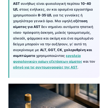
AST
συνήθως είναι φυσιολογική περίπου
10-40
U/L
στους ενήλικες, αν και ορισμένα εργαστήρια
χρησιμοποιούν
8-35 U/L
για τις γυναίκες ή
χαμηλότερα γενικά όρια. Μια υψηλή
εξέταση
αίματος για AST
δεν σημαίνει αυτόματα ηπατική
νόσο· πρόσφατη άσκηση, μυϊκός τραυματισμός,
αλκοόλ, φάρμακα και ακόμη και ένα αιμολυμένο
δείγμα μπορούν να την αυξήσουν, γι’ αυτό τη
συγκρίνουμε με
ALT, GGT, CK, χολερυθρίνη και
συμπτώματα
χρησιμοποιώντας
εργαλεία
φυσιολογικών ορίων εξετάσεων αίματος
και τον
οδηγό για τις συντομογραφίες της AST
.