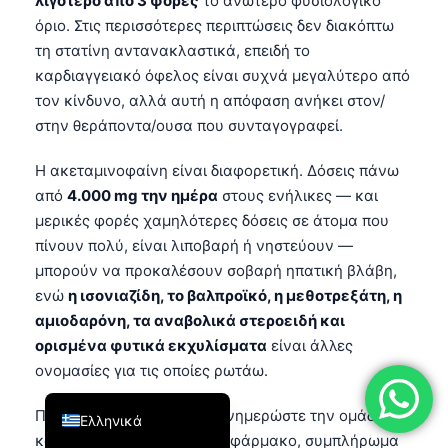
λιγότερο από 3 φορές
το ανώτερο φυσιολογικό
فارسی
όριο. Στις περισσότερες περιπτώσεις δεν διακόπτω
τη στατίνη αντανακλαστικά, επειδή το
简体中文
καρδιαγγειακό όφελος είναι συχνά μεγαλύτερο από
Română
τον κίνδυνο, αλλά αυτή η απόφαση ανήκει στον/
Türkçe
στην θεράποντα/ουσα που συνταγογραφεί.
Português
Η ακεταμινοφαίνη είναι διαφορετική. Δόσεις πάνω
Español
από
4.000 mg την ημέρα
στους ενήλικες — και
μερικές φορές χαμηλότερες δόσεις σε άτομα που
Italiano
πίνουν πολύ, είναι λιποβαρή ή νηστεύουν —
עִבְרִית
μπορούν να προκαλέσουν σοβαρή ηπατική βλάβη,
Français
ενώ
η ισονιαζίδη, το βαλπροϊκό, η μεθοτρεξάτη, η
αμιοδαρόνη, τα αναβολικά στεροειδή και
العربية
ορισμένα φυτικά εκχυλίσματα
είναι άλλες
Deutsch
ονομασίες για τις οποίες ρωτάω.
English
Πριν από το χειρουργείο, ενημερώστε την ομάδα για
Ελληνικά
κάθε συνταγογραφούμενο φάρμακο, συμπλήρωμα