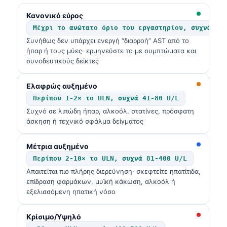
Κανονικό εύρος
Μέχρι το ανώτατο όριο του εργαστηρίου, συχνά 10
Συνήθως δεν υπάρχει ενεργή “διαρροή” AST από το
ήπαρ ή τους μύες· ερμηνεύστε το με συμπτώματα και
συνοδευτικούς δείκτες
Ελαφρώς αυξημένο
Περίπου 1-2× το ULN, συχνά 41-80 U/L
Συχνό σε λιπώδη ήπαρ, αλκοόλ, στατίνες, πρόσφατη
άσκηση ή τεχνικό σφάλμα δείγματος
Μέτρια αυξημένο
Περίπου 2-10× το ULN, συχνά 81-400 U/L
Απαιτείται πιο πλήρης διερεύνηση· σκεφτείτε ηπατίτιδα,
επίδραση φαρμάκων, μυϊκή κάκωση, αλκοόλ ή
εξελισσόμενη ηπατική νόσο
Κρίσιμο/Υψηλό