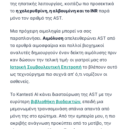
της ηπατικής λειτουργίας, κοιτάζω πιο προσεκτικά
το
η χολερυθρίνη, η αλβουμίνη και το INR
παρά
μόνο τον αριθμό της AST.
Μια πρόχειρη αιμοληψία μπορεί να σας
παραπλανήσει.
Αιμόλυση
απελευθερώνει AST από
τα ερυθρά αιμοσφαίρια και πολλοί βιοχημικοί
αναλυτές δημιουργούν έναν δείκτη αιμόλυσης πριν
καν δώσουν την τελική τιμή· οι γιατροί μας στο
Ιατρική Συμβουλευτική Επιτροπή
το βλέπουν αυτό
ως τεχνούργημα πιο συχνά απ’ ό,τι νομίζουν οι
ασθενείς.
Το Kantesti AI κάνει διασταύρωση της AST με την
ευρύτερη
βιβλιοθήκη βιοδεικτών.
επειδή μια
μεμονωμένη τρανσαμινάση σπάνια απαντά από
μόνη της στο ερώτημα. Από την εμπειρία μου, η πιο
ακριβής ανάγνωση προκύπτει από το μοτίβο, την