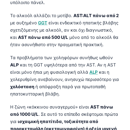
υπόλοιπο πάνελ.
Το αλκοόλ αλλάζει το μοτίβο.
AST:ALT πάνω από 2
με αυξημένο
GGT
είναι ενδεικτικό ηπατικής βλάβης
σχετιζόμενης με αλκοόλ, αν και όχι διαγνωστικό,
και
AST πάνω από 500 U/L
μόνο από το αλκοόλ θα
ήταν ασυνήθιστο στην πραγματική πρακτική.
Τα προβλήματα των χοληφόρων συνήθως ωθούν
ALP
και τη GGT υψηλότερα από την AST. Αν η AST
είναι μόνο ήπια μη φυσιολογική αλλά
ALP
και η
χολερυθρίνη ανεβαίνουν, ανησυχώ περισσότερο για
χολόσταση
ή απόφραξη παρά για πρωτοπαθή
ηπατοκυτταρική βλάβη.
Η ζώνη «κόκκινου συναγερμού» είναι
AST πάνω
από 1000 U/L
. Σε αυτό το επίπεδο σκέφτομαι πρώτα
για
ισχαιμική ηπατίτιδα, τοξικότητα από
παρακεταμόλη (ακεταμινοφαίνη) ή οξεία ιογενή