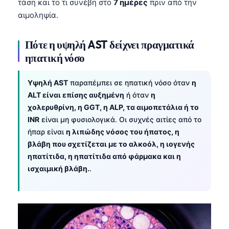
τάση και το τι συνέβη στο
7 ημέρες
πριν από την
αιμοληψία.
Πότε η υψηλή AST δείχνει πραγματικά
ηπατική νόσο
Υψηλή AST
παραπέμπει σε ηπατική νόσο όταν
η
ALT είναι επίσης αυξημένη
ή όταν
η
χολερυθρίνη, η GGT, η ALP, τα αιμοπετάλια ή το
INR
είναι μη φυσιολογικά. Οι συχνές αιτίες από το
ήπαρ είναι
η λιπώδης νόσος του ήπατος, η
βλάβη που σχετίζεται με το αλκοόλ, η ιογενής
ηπατίτιδα, η ηπατίτιδα από φάρμακα και η
ισχαιμική βλάβη.
.