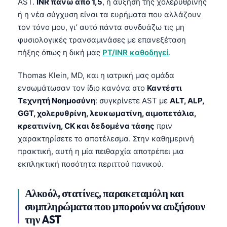
AST.
INR πάνω από 1,5
, η αύξηση της χολερυθρίνης
Català
ή η νέα σύγχυση είναι τα ευρήματα που αλλάζουν
O‘zbekcha
τον τόνο μου, γι’ αυτό πάντα συνδυάζω τις μη
φυσιολογικές τρανσαμινάσες με επανεξέταση
Українська
πήξης όπως η δική μας
PT/INR καθοδηγεί
.
አማርኛ
Kiswahili
Thomas Klein, MD, και η ιατρική μας ομάδα
ενσωμάτωσαν τον ίδιο κανόνα στο
Καντέστι
ភាសាខ្មែរ
Τεχνητή Νοημοσύνη
: συγκρίνετε AST με
ALT, ALP,
ဗမာစာ
GGT, χολερυθρίνη, λευκωματίνη, αιμοπετάλια,
ไทย
κρεατινίνη, CK και δεδομένα τάσης
πριν
χαρακτηρίσετε το αποτέλεσμα. Στην καθημερινή
Tagalog
πρακτική, αυτή η μία πειθαρχία αποτρέπει μια
Tiếng Việt
εκπληκτική ποσότητα περιττού πανικού.
Bahasa Melayu
Αλκοόλ, στατίνες, παρακεταμόλη και
മലയാളം
συμπληρώματα που μπορούν να αυξήσουν
ಕನ್ನಡ
την AST
ગુજરાતી