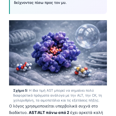
δείχνοντας πίσω προς τον μυ.
Frysk
Esperanto
Беларуская мова
Татар теле
Кыргызча
ئۇيغۇرچە
Cebuano
Basa Jawa
ພາສາລາວ
Монгол
Σχήμα 5:
Η ίδια τιμή AST μπορεί να σημαίνει πολύ
Afrikaans
διαφορετικά πράγματα ανάλογα με την ALT, την CK, τη
العربية المغربية
χολερυθρίνη, τα αιμοπετάλια και τις εξετάσεις πήξης.
Ο λόγος χρησιμοποιείται υπερβολικά συχνά στο
Occitan
διαδίκτυο.
AST:ALT πάνω από 2
έχει αρκετά καλή