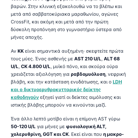
βαρών. Στην κλινική εξακολουθώ να το βλέπω και
μετά από σαββατοκύριακα μαραθωνίου, αγώνες
CrossFit, και ακόμη και μετά από την πρώτη
δύσκολη προπόνηση στο γυμναστήριο ύστερα από
μήνες αποχής.
Αν
ΚΚ
είναι σημαντικά αυξημένη· σκεφτείτε πρώτα
τους μύες. Ένας ασθενής με
AST 210 U/L
,
ALT 68
U/L
,
CK 4.800 U/L
, μυϊκό πόνο, και σκούρα ούρα
χρειάζεται αξιολόγηση για
ραβδομυόλυση
, νεφρική
βλάβη, και την κατάσταση ενυδάτωσης, και ο
LDH
και ο δικτυοερυθροκυτταρικός δείκτης
καθοδηγούν
εξηγεί γιατί οι δείκτες αιμόλυσης και
ιστικής βλάβης μπορούν να κινούνται μαζί.
Ένα άλλο λεπτό μοτίβο είναι η επίμονη AST γύρω
50-120 U/L
για μήνες με
φυσιολογική ALT,
χολερυθρίνη, GGT και CK
. Εκεί είναι που
η μακρο-