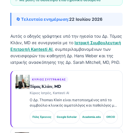
🔄 Τελευταία ενημέρωση:
22 Ιουλίου 2026
Αυτός ο οδηγός γράφτηκε υπό την ηγεσία του
Δρ. Τόμας
Κλάιν, MD
σε συνεργασία με το
Ιατρική Συμβουλευτική
Επιτροπή Kantesti AI
, συμπεριλαμβανομένων των
συνεισφορών του καθηγητή Δρ. Hans Weber και της
ιατρικής ανασκόπησης της Δρ. Sarah Mitchell, MD, PhD.
ΚΎΡΙΟΣ ΣΥΓΓΡΑΦΈΑΣ
Τόμας Κλάιν, MD
Κύριος Ιατρός, Kantesti AI
Ο Δρ. Thomas Klein είναι πιστοποιημένος από το
συμβούλιο κλινικός αιματολόγος και παθολόγος με
πάνω από 15 χρόνια εμπειρίας στη εργαστηριακή
ιατρική και στην ανάλυση κλινικών δεδομένων με
Πύλη Έρευνας
Google Scholar
Academia.edu
ORCID
υποβοήθηση AI. Ως Chief Medical Officer στην
Kantesti AI, παρέχει κλινική εποπτεία για την
ιατρική ακρίβεια του ιδιόκτητου νευρωνικού