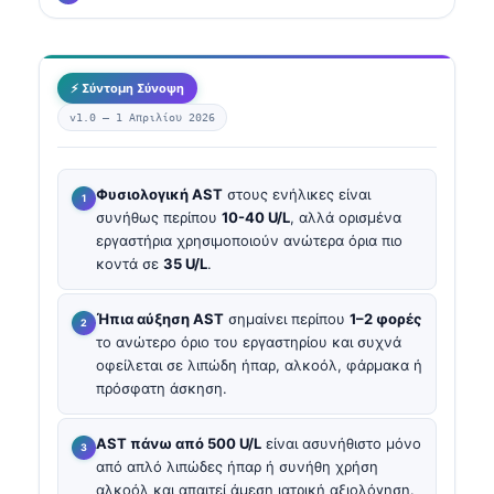
⚡ Σύντομη Σύνοψη
v1.0 —
1 Απριλίου 2026
Φυσιολογική AST
στους ενήλικες είναι
συνήθως περίπου
10-40 U/L
, αλλά ορισμένα
εργαστήρια χρησιμοποιούν ανώτερα όρια πιο
κοντά σε
35 U/L
.
Ήπια αύξηση AST
σημαίνει περίπου
1–2 φορές
το ανώτερο όριο του εργαστηρίου και συχνά
οφείλεται σε λιπώδη ήπαρ, αλκοόλ, φάρμακα ή
πρόσφατη άσκηση.
AST πάνω από 500 U/L
είναι ασυνήθιστο μόνο
από απλό λιπώδες ήπαρ ή συνήθη χρήση
αλκοόλ και απαιτεί άμεση ιατρική αξιολόγηση.