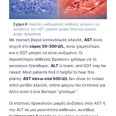
Čeština
日本語
Eesti
Σχήμα 6:
Αρκετές καθημερινές εκθέσεις μπορούν να
Azərbaycan dili
αυξήσουν την AST, μερικές φορές ήπια και μερικές
φορές δραματικά.
Bosanski
Με τακτική βαριά κατανάλωση αλκοόλ,
AST
είναι
Svenska
συχνά στο
εύρος 50-300 U/L,
είναι χαμηλότερο,
και η GGT μπορεί να είναι αυξημένη. Οι
Српски језик
περισσότεροι ασθενείς βρίσκουν χρήσιμο να το
Íslenska
ακούσουν ξεκάθαρα:,
ALT
is lower, and GGT may be
Հայերեն
raised. Most patients find it helpful to hear this
plainly:
AST πάνω από 500 U/L
δεν είναι το τυπικό
Bahasa Indonesia
απλό μοτίβο αλκοόλ, οπότε ψάχνω πιο εντατικά για
हिन्दी
άλλη αιτία ή ένα δεύτερο “χτύπημα”.
Nederlands
Οι στατίνες προκαλούν μικρές αυξήσεις στην AST ή
Dansk
την ALT σε μια μειονότητα ασθενών, συνήθως
Български