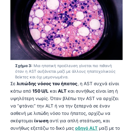
Σχήμα 3:
Μια ηπατική προέλευση γίνεται πιο πιθανή
όταν η AST αυξάνεται μαζί με άλλους ηπατοχολικούς
δείκτες και όχι μεμονωμένα.
Σε
λιπώδης νόσος του ήπατος
, η AST συχνά είναι
κάτω από
150 U/L
και
ALT
και συνήθως είναι ίση ή
υψηλότερη νωρίς. Όταν βλέπω την AST να αρχίζει
να “φτάνει” την ALT ή να την ξεπερνά σε έναν
ασθενή με λιπώδη νόσο του ήπατος, αρχίζω να
σκέφτομαι
ίνωση
αντί για απλή στεάτωση, και
συνήθως εξετάζω το δικό μας
οδηγό ALT
μαζί με το