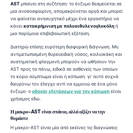
AST
μπαίνει στη συζήτηση· το ένζυμο δεσμεύεται σε
μια ανοσοσφαιρίνη, απομακρύνεται αργά και μπορεί
να φαίνεται ανησυχητικό μέχρι ένα εργαστήριο να
κάνει
κατακρήμνιση με πολυαιθυλενογλυκόλη
ή
μια παρόμοια επιβεβαιωτική εξέταση.
Διατηρώ επίσης ευρύτερη διαφορική διάγνωση. Μη
αντιμετωπισμένη θυρεοειδική νόσος, κοιλιοκάκη και
συστηματική φλεγμονή μπορούν να ωθήσουν την
AST προς τα πάνω, ειδικά σε ασθενείς των οποίων
το κύριο σύμπτωμα είναι η κόπωση· γι’ αυτό συχνά
διευρύνω τον έλεγχο αντί να εμμονώ σε ένα μόνο
ένζυμο· ο
οδηγός εξετάσεων για την κόπωση
είναι
χρήσιμος εδώ.
Η μακρο-AST είναι σπάνια, αλλά αξίζει να την
θυμάστε
Η μακρο-AST είναι μία από εκείνες τις διαγνώσεις