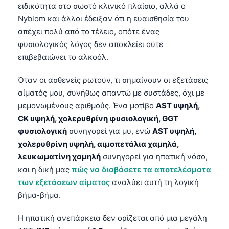
Gàidhlig
ειδικότητα στο σωστό κλινικό πλαίσιο, αλλά ο
Euskara
Nyblom και άλλοι έδειξαν ότι η ευαισθησία του
απέχει πολύ από το τέλειο, οπότε ένας
Македонски јазик
φυσιολογικός λόγος δεν αποκλείει ούτε
Latviešu valoda
επιβεβαιώνει το αλκοόλ.
Galego
Όταν οι ασθενείς ρωτούν, τι σημαίνουν οι εξετάσεις
অসমীয়া
αίματός μου, συνήθως απαντώ με συστάδες, όχι με
සිංහල
μεμονωμένους αριθμούς. Ένα μοτίβο
AST υψηλή,
CK υψηλή, χολερυθρίνη φυσιολογική, GGT
سنڌي
φυσιολογική
συνηγορεί για μυ, ενώ
AST υψηλή,
پښتو
χολερυθρίνη υψηλή, αιμοπετάλια χαμηλά,
λευκωματίνη χαμηλή
συνηγορεί για ηπατική νόσο,
και η δική μας
πώς να διαβάσετε τα αποτελέσματα
Slovenčina
των εξετάσεων αίματος
αναλύει αυτή τη λογική
Hrvatski
βήμα-βήμα.
Suomi
Η ηπατική ανεπάρκεια δεν ορίζεται από μια μεγάλη
Қазақ тілі