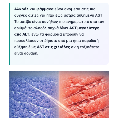
தமிழ்
Αλκοόλ και φάρμακα
είναι ανάμεσα στις πιο
συχνές αιτίες για ήπια έως μέτρια αυξημένη AST.
తెలుగు
Το μοτίβο είναι συνήθως πιο ενημερωτικό από τον
मराठी
αριθμό: το αλκοόλ συχνά δίνει
AST μεγαλύτερη
اردو
από ALT
, ενώ τα φάρμακα μπορούν να
προκαλέσουν οτιδήποτε από μια ήπια παροδική
বাংলা
αύξηση έως
AST στις χιλιάδες
αν η τοξικότητα
Shqip
είναι σοβαρή.
Magyar
Slovenščina
한국어
Polski
Lietuvių kalba
Русский
ქართული