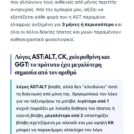
που γλιτώνουν τους ασθενείς από μήνες περιττής
ανησυχίας. Από την εμπειρία μου, αξίζει να
εξετάζεται κάθε φορά που η AST παραμένει
ελαφρώς αυξημένη για
3 μήνες ή περισσότερο
και
όλοι οι άλλοι δείκτες ήπατος και μυών παραμένουν
καθησυχαστικά φυσιολογικοί.
Λόγος AST:ALT, CK, χολερυθρίνη και
GGT: το πρότυπο έχει μεγαλύτερη
σημασία από τον αριθμό
λόγος AST:ALT
βοηθά, αλλά δεν “κλειδώνει” ποτέ
τη διάγνωση από μόνη της. Χρησιμοποιώ τον λόγο
για να ταξινομήσω τα μοτίβα:
λιγότερο από 1
συχνά ταιριάζει με λιπώδη διήθηση του ήπατος ή
ιογενή βλάβη,
μεγαλύτερο από 2
υποστηρίζει
Norsk bokmål
βλάβη σχετιζόμενη με αλκοόλ και μια υψηλή
ΚΚ
μπορεί να παρακάμψει ολόκληρο τον λόγο
Ślōnskŏ gŏdka