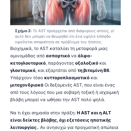
Σχήμα 2:
Το AST προέρχεται από διάφορους ιστούς, γι’
αυτό δεν μπορεί να θεωρηθεί ότι ένα υψηλό επίπεδο
οφείλεται απαραίτητα σε πρόβλημα του ήπατος.
Βιοχημικά, το AST καταλύει τη μεταφορά μιας
αμινομάδας από
ασπαρτικό
να
άλφα-
κετογλουταρικό
, παράγοντας
οξαλοξικό
και
γλουταμικό
, και εξαρτάται από
τη βιταμίνη B6
.
Υπάρχουν τόσο
κυτταροπλασματικό
και
μιτοχονδριακό
Οι δεξαμενές AST, που είναι ένας
από τους λόγους που μια σοβαρή τοξική ή ισχαιμική
βλάβη μπορεί να ωθήσει την AST πολύ ψηλά.
Να τι έχει σημασία στην πράξη:
Η AST και η ALT
είναι δείκτες βλάβης, όχι εξετάσεις ηπατικής
λειτουργίας.
. Αν ανησυχώ για πραγματική απώλεια