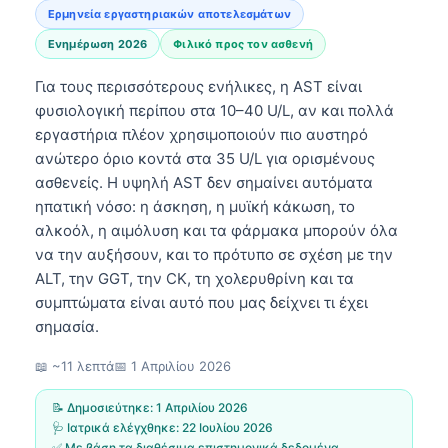
Ερμηνεία εργαστηριακών αποτελεσμάτων
Ενημέρωση 2026
Φιλικό προς τον ασθενή
Για τους περισσότερους ενήλικες, η AST είναι
φυσιολογική περίπου στα 10–40 U/L, αν και πολλά
εργαστήρια πλέον χρησιμοποιούν πιο αυστηρό
ανώτερο όριο κοντά στα 35 U/L για ορισμένους
ασθενείς. Η υψηλή AST δεν σημαίνει αυτόματα
ηπατική νόσο: η άσκηση, η μυϊκή κάκωση, το
αλκοόλ, η αιμόλυση και τα φάρμακα μπορούν όλα
να την αυξήσουν, και το πρότυπο σε σχέση με την
ALT, την GGT, την CK, τη χολερυθρίνη και τα
συμπτώματα είναι αυτό που μας δείχνει τι έχει
σημασία.
📖 ~11 λεπτά
📅
1 Απριλίου 2026
📝 Δημοσιεύτηκε:
1 Απριλίου 2026
🩺 Ιατρικά ελέγχθηκε:
22 Ιουλίου 2026
✅ Με βάση τα διαθέσιμα επιστημονικά δεδομένα