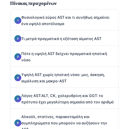
Πίνακας περιεχομένων
Φυσιολογικό εύρος AST και τι συνήθως σημαίνει
ένα υψηλό αποτέλεσμα
Τι μετρά πραγματικά η εξέταση αίματος AST
Πότε η υψηλή AST δείχνει πραγματικά ηπατική
νόσο
Υψηλή AST χωρίς ηπατική νόσο: μυς, άσκηση,
αιμόλυση και μακρο-AST
Λόγος AST:ALT, CK, χολερυθρίνη και GGT: το
πρότυπο έχει μεγαλύτερη σημασία από τον αριθμό
Αλκοόλ, στατίνες, παρακεταμόλη και
συμπληρώματα που μπορούν να αυξήσουν την