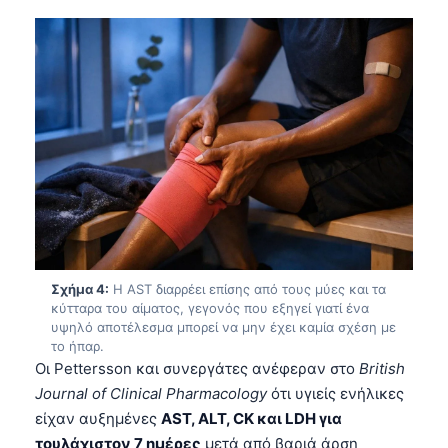
Σχήμα 4:
Η AST διαρρέει επίσης από τους μύες και τα
κύτταρα του αίματος, γεγονός που εξηγεί γιατί ένα
υψηλό αποτέλεσμα μπορεί να μην έχει καμία σχέση με
το ήπαρ.
Οι Pettersson και συνεργάτες ανέφεραν στο
British
Journal of Clinical Pharmacology
ότι υγιείς ενήλικες
είχαν αυξημένες
AST, ALT, CK και LDH για
τουλάχιστον 7 ημέρες
μετά από βαριά άρση