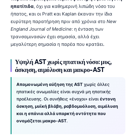
ηπατίτιδα
, όχι για καθημερινή λιπώδη νόσο του
ήπατος, και οι Pratt και Kaplan έκαναν την ίδια
ευρύτερη παρατήρηση πριν από χρόνια στο
New
England Journal of Medicine
: η ένταση των
τρανσαμινασών έχει σημασία, αλλά έχει
μεγαλύτερη σημασία η παρέα που κρατάει.
Υψηλή AST χωρίς ηπατική νόσο: μυς,
άσκηση, αιμόλυση και μακρο-AST
Απομονωμένη αύξηση της AST
χωρίς άλλες
ηπατικές ανωμαλίες είναι συχνά μη ηπατικής
προέλευσης. Οι συνήθεις «ένοχοι» είναι
έντονη
άσκηση, μυϊκή βλάβη, ραβδομυόλυση, αιμόλυση
και η σπάνια αλλά υπαρκτή οντότητα που
ονομάζεται μακρο-AST
.