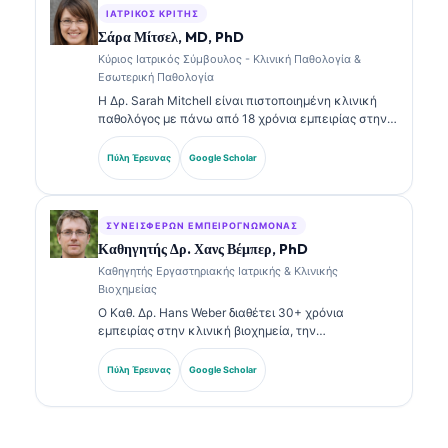
δικτύου. Ο Δρ. Klein έχει δημοσιεύσει εκτενώς
ΙΑΤΡΙΚΌΣ ΚΡΙΤΉΣ
σχετικά με την ερμηνεία βιοδεικτών και τη
Σάρα Μίτσελ, MD, PhD
εργαστηριακή διάγνωση σε θέματα εργαστηριακής
Κύριος Ιατρικός Σύμβουλος - Κλινική Παθολογία &
ιατρικής.
Εσωτερική Παθολογία
Η Δρ. Sarah Mitchell είναι πιστοποιημένη κλινική
παθολόγος με πάνω από 18 χρόνια εμπειρίας στην
εργαστηριακή ιατρική και στην διαγνωστική
ανάλυση. Διαθέτει εξειδικευμένες πιστοποιήσεις
Πύλη Έρευνας
Google Scholar
στην κλινική χημεία και έχει δημοσιεύσει εκτενώς
σχετικά με πάνελ βιοδεικτών και εργαστηριακή
ανάλυση στην κλινική πρακτική.
ΣΥΝΕΙΣΦΈΡΩΝ ΕΜΠΕΙΡΟΓΝΏΜΟΝΑΣ
Καθηγητής Δρ. Χανς Βέμπερ, PhD
Καθηγητής Εργαστηριακής Ιατρικής & Κλινικής
Βιοχημείας
Ο Καθ. Δρ. Hans Weber διαθέτει 30+ χρόνια
εμπειρίας στην κλινική βιοχημεία, την
εργαστηριακή ιατρική και την έρευνα βιοδεικτών.
Πρώην Πρόεδρος της Γερμανικής Εταιρείας Κλινικής
Πύλη Έρευνας
Google Scholar
Χημείας, ειδικεύεται στην ανάλυση διαγνωστικών
πάνελ, στην τυποποίηση βιοδεικτών και στην
εργαστηριακή ιατρική με υποβοήθηση AI.