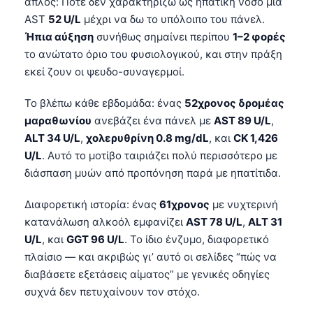
απλός: Ποτέ δεν χαρακτηρίζω ως ηπατική νόσο μια
AST
52 U/L
μέχρι να δω το υπόλοιπο του πάνελ.
Ήπια αύξηση
συνήθως σημαίνει περίπου
1–2 φορές
το ανώτατο όριο του φυσιολογικού, και στην πράξη
εκεί ζουν οι ψευδο-συναγερμοί.
Το βλέπω κάθε εβδομάδα: ένας
52χρονος δρομέας
μαραθωνίου
ανεβάζει ένα πάνελ με
AST 89 U/L
,
ALT 34 U/L
,
χολερυθρίνη 0.8 mg/dL
, και
CK 1,426
U/L
. Αυτό το μοτίβο ταιριάζει πολύ περισσότερο με
διάσπαση μυών από προπόνηση παρά με ηπατίτιδα.
Διαφορετική ιστορία: ένας
61χρονος
με νυχτερινή
κατανάλωση αλκοόλ εμφανίζει
AST 78 U/L
,
ALT 31
U/L
, και
GGT 96 U/L
. Το ίδιο ένζυμο, διαφορετικό
πλαίσιο — και ακριβώς γι’ αυτό οι σελίδες “πώς να
διαβάσετε εξετάσεις αίματος” με γενικές οδηγίες
συχνά δεν πετυχαίνουν τον στόχο.