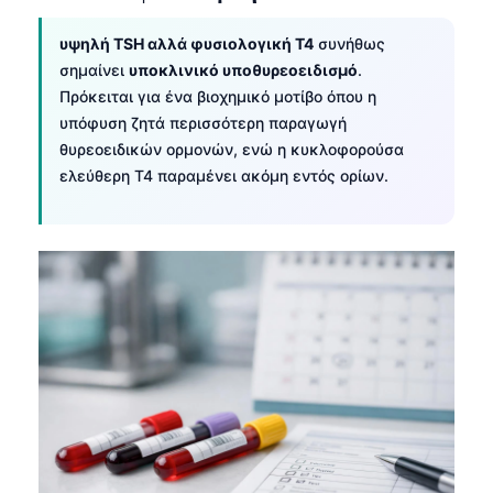
Frysk
υψηλή TSH αλλά φυσιολογική T4
συνήθως
Esperanto
σημαίνει
υποκλινικό υποθυρεοειδισμό
.
Беларуская мова
Πρόκειται για ένα βιοχημικό μοτίβο όπου η
υπόφυση ζητά περισσότερη παραγωγή
Татар теле
θυρεοειδικών ορμονών, ενώ η κυκλοφορούσα
Кыргызча
ελεύθερη T4 παραμένει ακόμη εντός ορίων.
ئۇيغۇرچە
Cebuano
Basa Jawa
ພາສາລາວ
Монгол
Afrikaans
العربية المغربية
Occitan