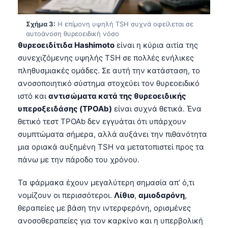
Σχήμα 3:
Η επίμονη υψηλή TSH συχνά οφείλεται σε
αυτοάνοση θυρεοειδική νόσο
θυρεοειδίτιδα Hashimoto
είναι η κύρια αιτία της
συνεχιζόμενης υψηλής TSH σε πολλές ενήλικες
πληθυσμιακές ομάδες. Σε αυτή την κατάσταση, το
ανοσοποιητικό σύστημα στοχεύει τον θυρεοειδικό
ιστό και
αντισώματα κατά της θυρεοειδικής
υπεροξειδάσης (TPOAb)
είναι συχνά θετικά. Ένα
θετικό τεστ TPOAb δεν εγγυάται ότι υπάρχουν
συμπτώματα σήμερα, αλλά αυξάνει την πιθανότητα
μια οριακά αυξημένη TSH να μετατοπιστεί προς τα
πάνω με την πάροδο του χρόνου.
Τα φάρμακα έχουν μεγαλύτερη σημασία απ’ ό,τι
νομίζουν οι περισσότεροι.
Λίθιο
,
αμιοδαρόνη
,
θεραπείες με βάση την ιντερφερόνη, ορισμένες
ανοσοθεραπείες για τον καρκίνο και η υπερβολική