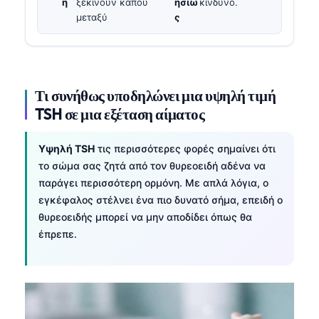
η
ξεκινούν κάπου
ησίω
κίνδυνο.
μεταξύ
ς
Τι συνήθως υποδηλώνει μια υψηλή τιμή
TSH σε μια εξέταση αίματος
Υψηλή TSH
τις περισσότερες φορές σημαίνει ότι
το σώμα σας ζητά από τον θυρεοειδή αδένα να
παράγει περισσότερη ορμόνη. Με απλά λόγια, ο
εγκέφαλος στέλνει ένα πιο δυνατό σήμα, επειδή ο
θυρεοειδής μπορεί να μην αποδίδει όπως θα
έπρεπε.