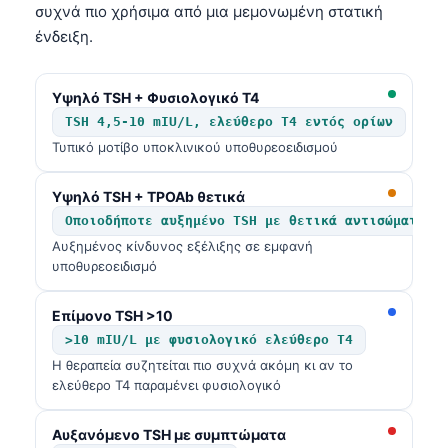
συχνά πιο χρήσιμα από μια μεμονωμένη στατική
தமிழ்
ένδειξη.
తెలుగు
मराठी
Υψηλό TSH + Φυσιολογικό T4
TSH 4,5-10 mIU/L, ελεύθερο T4 εντός ορίων
اردو
Τυπικό μοτίβο υποκλινικού υποθυρεοειδισμού
বাংলা
Shqip
Υψηλό TSH + TPOAb θετικά
Οποιοδήποτε αυξημένο TSH με θετικά αντισώματα
Magyar
Αυξημένος κίνδυνος εξέλιξης σε εμφανή
Slovenščina
υποθυρεοειδισμό
한국어
Επίμονο TSH >10
Polski
>10 mIU/L με φυσιολογικό ελεύθερο T4
Lietuvių kalba
Η θεραπεία συζητείται πιο συχνά ακόμη κι αν το
ελεύθερο T4 παραμένει φυσιολογικό
Русский
ქართული
Αυξανόμενο TSH με συμπτώματα