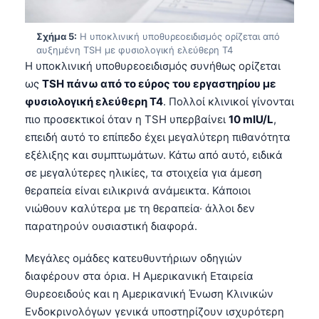
Gàidhlig
Euskara
Σχήμα 5:
Η υποκλινική υποθυρεοειδισμός ορίζεται από
Македонски јазик
αυξημένη TSH με φυσιολογική ελεύθερη T4
Η υποκλινική υποθυρεοειδισμός συνήθως ορίζεται
Latviešu valoda
ως
TSH πάνω από το εύρος του εργαστηρίου με
Galego
φυσιολογική ελεύθερη T4
. Πολλοί κλινικοί γίνονται
অসমীয়া
πιο προσεκτικοί όταν η TSH υπερβαίνει
10 mIU/L
,
επειδή αυτό το επίπεδο έχει μεγαλύτερη πιθανότητα
සිංහල
εξέλιξης και συμπτωμάτων. Κάτω από αυτό, ειδικά
سنڌي
σε μεγαλύτερες ηλικίες, τα στοιχεία για άμεση
پښتو
θεραπεία είναι ειλικρινά ανάμεικτα. Κάποιοι
νιώθουν καλύτερα με τη θεραπεία· άλλοι δεν
παρατηρούν ουσιαστική διαφορά.
Slovenčina
Μεγάλες ομάδες κατευθυντήριων οδηγιών
Hrvatski
διαφέρουν στα όρια. Η Αμερικανική Εταιρεία
Suomi
Θυρεοειδούς και η Αμερικανική Ένωση Κλινικών
Қазақ тілі
Ενδοκρινολόγων γενικά υποστηρίζουν ισχυρότερη