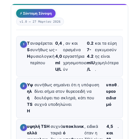
⚡ Σύντομη Σύνοψη
v1.0 —
27 Μαρτίου 2026
T
αναφέρεται
0,4
, αν και
0.2
και τα εύρη
S
συνήθως ως
-
ορισμένα
7-
εγκυμοσύν
H
φυσιολογική
4,0
εργαστήρια
4.2
ης είναι
περίπου
mI
χρησιμοποιο
mIU
χαμηλότερα
U/L
ύν
/L
.
Υψ
συνήθως σημαίνει ότι η υπόφυση
υποθ
.
ηλ
δίνει σήμα στον θυρεοειδή να
υρεο
ή
δουλέψει πιο σκληρά, κάτι που
ειδισ
TS
συχνά υποδηλώνει
μό
H
υψηλή TSH
συχνά
υποκλινικ
, ειδικά
4,5
.
αλλά
ταιριά
ό
όταν η
και