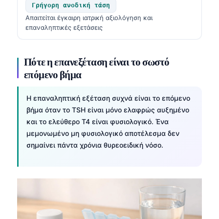
Čeština
Γρήγορη ανοδική τάση
Απαιτείται έγκαιρη ιατρική αξιολόγηση και
日本語
επαναληπτικές εξετάσεις
Eesti
Azərbaycan dili
Πότε η επανεξέταση είναι το σωστό
Bosanski
επόμενο βήμα
Svenska
Η επαναληπτική εξέταση συχνά είναι το επόμενο
Српски језик
βήμα όταν το TSH είναι μόνο ελαφρώς αυξημένο
Íslenska
και το ελεύθερο T4 είναι φυσιολογικό. Ένα
μεμονωμένο μη φυσιολογικό αποτέλεσμα δεν
Հայերեն
σημαίνει πάντα χρόνια θυρεοειδική νόσο.
Bahasa Indonesia
हिन्दी
Nederlands
Dansk
Български