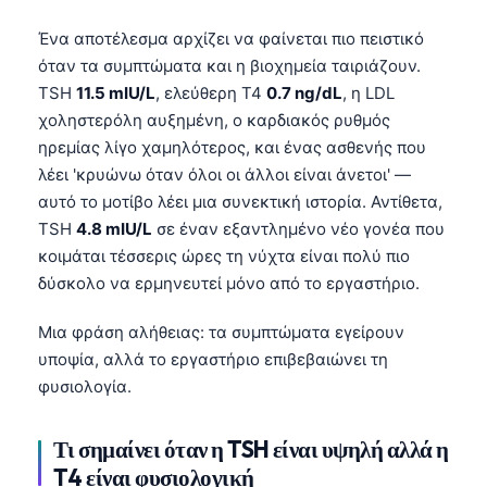
Ένα αποτέλεσμα αρχίζει να φαίνεται πιο πειστικό
όταν τα συμπτώματα και η βιοχημεία ταιριάζουν.
TSH
11.5 mIU/L
, ελεύθερη T4
0.7 ng/dL
, η LDL
χοληστερόλη αυξημένη, ο καρδιακός ρυθμός
ηρεμίας λίγο χαμηλότερος, και ένας ασθενής που
λέει 'κρυώνω όταν όλοι οι άλλοι είναι άνετοι' —
αυτό το μοτίβο λέει μια συνεκτική ιστορία. Αντίθετα,
TSH
4.8 mIU/L
σε έναν εξαντλημένο νέο γονέα που
κοιμάται τέσσερις ώρες τη νύχτα είναι πολύ πιο
δύσκολο να ερμηνευτεί μόνο από το εργαστήριο.
Μια φράση αλήθειας: τα συμπτώματα εγείρουν
υποψία, αλλά το εργαστήριο επιβεβαιώνει τη
φυσιολογία.
Norsk bokmål
Τι σημαίνει όταν η TSH είναι υψηλή αλλά η
T4 είναι φυσιολογική
Ślōnskŏ gŏdka