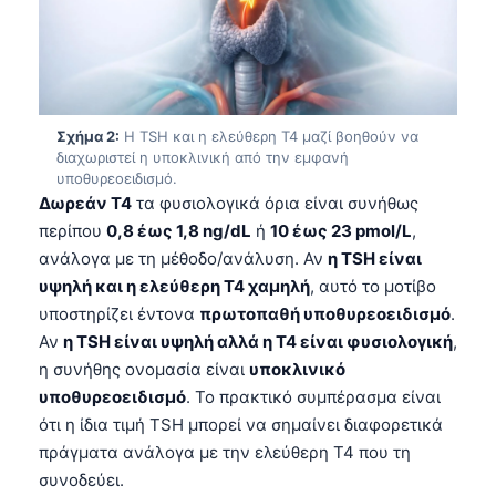
Σχήμα 2:
Η TSH και η ελεύθερη T4 μαζί βοηθούν να
διαχωριστεί η υποκλινική από την εμφανή
υποθυρεοειδισμό.
Δωρεάν T4
τα φυσιολογικά όρια είναι συνήθως
περίπου
0,8 έως 1,8 ng/dL
ή
10 έως 23 pmol/L
,
ανάλογα με τη μέθοδο/ανάλυση. Αν
η TSH είναι
υψηλή και η ελεύθερη T4 χαμηλή
, αυτό το μοτίβο
υποστηρίζει έντονα
πρωτοπαθή υποθυρεοειδισμό
.
Αν
η TSH είναι υψηλή αλλά η T4 είναι φυσιολογική
,
η συνήθης ονομασία είναι
υποκλινικό
υποθυρεοειδισμό
. Το πρακτικό συμπέρασμα είναι
ότι η ίδια τιμή TSH μπορεί να σημαίνει διαφορετικά
πράγματα ανάλογα με την ελεύθερη T4 που τη
συνοδεύει.