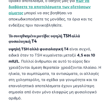
οριακό αποτέλεσμα, ο οδηγός μας για
πώς να
διαβάσετε τα αποτελέσματα των εξετάσεων
αίματος
μπορεί να σας βοηθήσει να
αποκωδικοποιήσετε τις μονάδες, τα όρια και τις
ενδείξεις πριν πανικοβληθείτε.
Το συνηθισμένο μοτίβο: υψηλή TSH αλλά
φυσιολογική T4
υψηλή TSH αλλά φυσιολογική T4
είναι συχνό,
ειδικά όταν το TSH κυμαίνεται μεταξύ
4,5 και 10
mIU/L
. Πολλοί άνθρωποι σε αυτό το εύρος δεν
χρειάζονται άμεση θεραπεία· χρειάζονται πλαίσιο. Η
ηλικία, τα συμπτώματα, τα αντισώματα, οι αλλαγές
στη χοληστερόλη, τα σχέδια για γονιμότητα και τα
επαναληπτικά αποτελέσματα έχουν μεγαλύτερη
σημασία από έναν μόνο ελαφρώς μη φυσιολογικό
αριθμό.