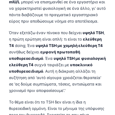
mIU/L
μπορεί να επισημανθεί σε ένα εργαστήριο και
να χαρακτηριστεί φυσιολογική σε ένα άλλο, γι’ αυτό
πάντα διαβάζουμε το πραγματικό εργαστηριακό
εύρος πριν αποδώσουμε νόημα στο αποτέλεσμα.
Όταν εξετάζω έναν πίνακα που δείχνει
υψηλό TSH
,
η πρώτη ερώτηση είναι απλή: τι είναι το
ελεύθερη
T4
doing; Ένα
υψηλό TSH με χαμηλή ελεύθερη T4
συνήθως δείχνει
εμφανή πρωτοπαθή
υποθυρεοειδισμό
. Ένα
υψηλό TSH με φυσιολογική
ελεύθερη T4
συχνά ταιριάζει με
υποκλινικό
υποθυρεοειδισμό
. Αυτή η διάκριση αλλάζει τη
συζήτηση από 'αυτό σίγουρα χρειάζεται θεραπεία'
σε 'ας δούμε συμπτώματα, τάσεις, αντισώματα και
χρονισμό πριν αποφασίσουμε'.'
Το θέμα είναι ότι το TSH δεν είναι η ίδια η
θυρεοειδική ορμόνη. Είναι το μήνυμα της υπόφυσης
προς τον θυρεοειδή. Σκεφτείτε το σαν σήμα