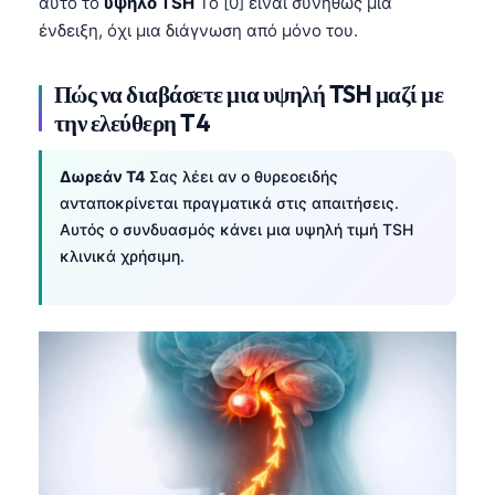
αυτό το
υψηλό TSH
Το [0] είναι συνήθως μια
ένδειξη, όχι μια διάγνωση από μόνο του.
Πώς να διαβάσετε μια υψηλή TSH μαζί με
την ελεύθερη T4
Δωρεάν T4
Σας λέει αν ο θυρεοειδής
ανταποκρίνεται πραγματικά στις απαιτήσεις.
Αυτός ο συνδυασμός κάνει μια υψηλή τιμή TSH
κλινικά χρήσιμη.