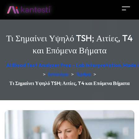
Τι Σημαίνει Υψηλό TSH; Αιτίες, T4
και Επόμενα Βήματα
AI Blood Test Analyzer Free – Lab Interpretation, Made
>
Ιστολόγιο
>
Άρθρα
>
Τι Σημαίνει Υψηλό TSH; Αιτίες, T4 και Επόμενα Βήματα