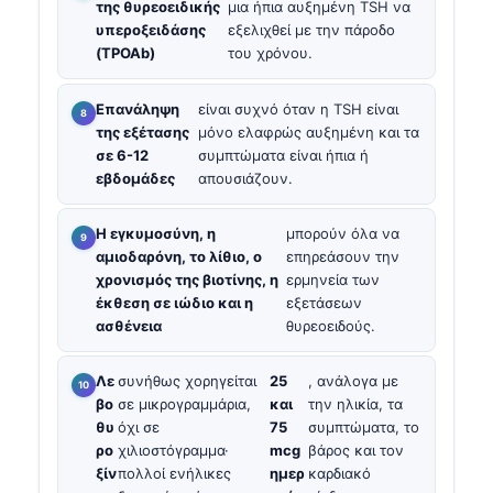
της θυρεοειδικής
μια ήπια αυξημένη TSH να
υπεροξειδάσης
εξελιχθεί με την πάροδο
(TPOAb)
του χρόνου.
Επανάληψη
είναι συχνό όταν η TSH είναι
της εξέτασης
μόνο ελαφρώς αυξημένη και τα
σε 6-12
συμπτώματα είναι ήπια ή
εβδομάδες
απουσιάζουν.
Η εγκυμοσύνη, η
μπορούν όλα να
αμιοδαρόνη, το λίθιο, ο
επηρεάσουν την
χρονισμός της βιοτίνης, η
ερμηνεία των
έκθεση σε ιώδιο και η
εξετάσεων
ασθένεια
θυρεοειδούς.
Λε
συνήθως χορηγείται
25
, ανάλογα με
βο
σε μικρογραμμάρια,
και
την ηλικία, τα
θυ
όχι σε
75
συμπτώματα, το
ρο
χιλιοστόγραμμα·
mcg
βάρος και τον
ξίν
πολλοί ενήλικες
ημερ
καρδιακό