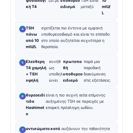
φυσιολογι
ζει με
υποθυρεο
TSH είναι
10
κή T4
ειδισμό
μεταξύ
mIU/
L
TSH
σχετίζεται πιο έντονα με εμφανή
πάνω
υποθυρεοειδισμό και είναι το επίπεδο
από 10
στο οποίο συζητείται συχνότερα η
mIU/L
θεραπεία.
Ελεύθερη
συνήθ
πρωτοπα
παρά μια
T4 χαμηλή
ως
θή
παροδική
+ TSH
υποδηλ
υποθυρεο
διακύμανση
υψηλή
ώνει
ειδισμό
στις εξετάσεις.
θυρεοειδί
είναι η πιο συχνή αιτία επίμονης
τιδα
αυξημένης TSH σε περιοχές με
Hashimot
επαρκή πρόσληψη ιωδίου.
o
αντισώματα κατά
αυξάνουν την πιθανότητα