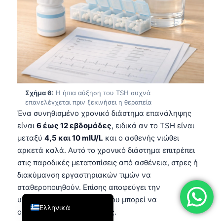
فارسی
简体中文
Română
Türkçe
Português
Σχήμα 6:
Η ήπια αύξηση του TSH συχνά
Español
επανελέγχεται πριν ξεκινήσει η θεραπεία
Italiano
Ένα συνηθισμένο χρονικό διάστημα επανάληψης
είναι
6 έως 12 εβδομάδες
, ειδικά αν το TSH είναι
עִבְרִית
μεταξύ
4,5 και 10 mIU/L
και ο ασθενής νιώθει
Français
αρκετά καλά. Αυτό το χρονικό διάστημα επιτρέπει
العربية
στις παροδικές μετατοπίσεις από ασθένεια, στρες ή
διακύμανση εργαστηριακών τιμών να
Deutsch
σταθεροποιηθούν. Επίσης αποφεύγει την
English
υπερθεραπεία μιας τιμής που μπορεί να
Ελληνικά
ομαλοποιηθεί από μόνη της.