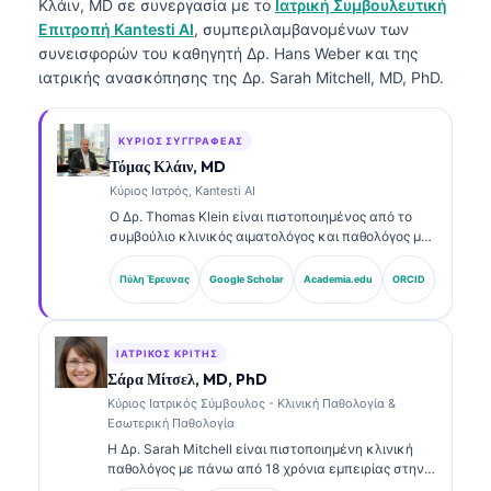
Κλάιν, MD
σε συνεργασία με το
Ιατρική Συμβουλευτική
Επιτροπή Kantesti AI
, συμπεριλαμβανομένων των
συνεισφορών του καθηγητή Δρ. Hans Weber και της
ιατρικής ανασκόπησης της Δρ. Sarah Mitchell, MD, PhD.
ΚΎΡΙΟΣ ΣΥΓΓΡΑΦΈΑΣ
Τόμας Κλάιν, MD
Κύριος Ιατρός, Kantesti AI
Ο Δρ. Thomas Klein είναι πιστοποιημένος από το
συμβούλιο κλινικός αιματολόγος και παθολόγος με
πάνω από 15 χρόνια εμπειρίας στη εργαστηριακή
ιατρική και στην ανάλυση κλινικών δεδομένων με
Πύλη Έρευνας
Google Scholar
Academia.edu
ORCID
υποβοήθηση AI. Ως Chief Medical Officer στην
Kantesti AI, παρέχει κλινική εποπτεία για την
ιατρική ακρίβεια του ιδιόκτητου νευρωνικού
δικτύου. Ο Δρ. Klein έχει δημοσιεύσει εκτενώς
ΙΑΤΡΙΚΌΣ ΚΡΙΤΉΣ
σχετικά με την ερμηνεία βιοδεικτών και τη
Σάρα Μίτσελ, MD, PhD
εργαστηριακή διάγνωση σε θέματα εργαστηριακής
Κύριος Ιατρικός Σύμβουλος - Κλινική Παθολογία &
ιατρικής.
Εσωτερική Παθολογία
Η Δρ. Sarah Mitchell είναι πιστοποιημένη κλινική
παθολόγος με πάνω από 18 χρόνια εμπειρίας στην
εργαστηριακή ιατρική και στην διαγνωστική