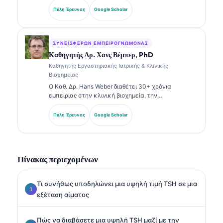
ανάλυση. Διαθέτει εξειδικευμένες πιστοποιήσεις
Πύλη Έρευνας
Google Scholar
στην κλινική χημεία και έχει δημοσιεύσει εκτενώς
σχετικά με πάνελ βιοδεικτών και εργαστηριακή
ανάλυση στην κλινική πρακτική.
ΣΥΝΕΙΣΦΈΡΩΝ ΕΜΠΕΙΡΟΓΝΏΜΟΝΑΣ
Καθηγητής Δρ. Χανς Βέμπερ, PhD
Καθηγητής Εργαστηριακής Ιατρικής & Κλινικής
Βιοχημείας
Ο Καθ. Δρ. Hans Weber διαθέτει 30+ χρόνια
εμπειρίας στην κλινική βιοχημεία, την
εργαστηριακή ιατρική και την έρευνα βιοδεικτών.
Πρώην Πρόεδρος της Γερμανικής Εταιρείας Κλινικής
Πύλη Έρευνας
Google Scholar
Χημείας, ειδικεύεται στην ανάλυση διαγνωστικών
πάνελ, στην τυποποίηση βιοδεικτών και στην
εργαστηριακή ιατρική με υποβοήθηση AI.
Πίνακας περιεχομένων
Τι συνήθως υποδηλώνει μια υψηλή τιμή TSH σε μια
εξέταση αίματος
Πώς να διαβάσετε μια υψηλή TSH μαζί με την