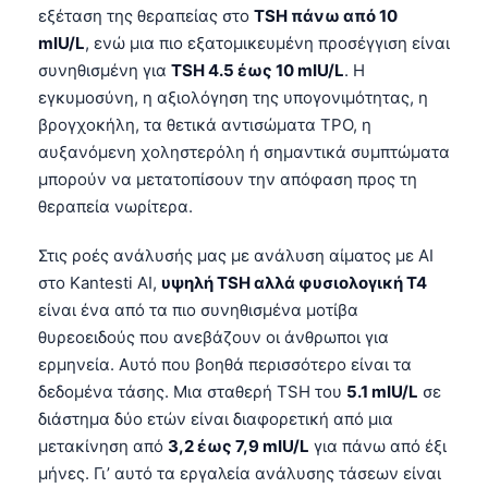
εξέταση της θεραπείας στο
TSH πάνω από 10
Català
mIU/L
, ενώ μια πιο εξατομικευμένη προσέγγιση είναι
O‘zbekcha
συνηθισμένη για
TSH 4.5 έως 10 mIU/L
. Η
Українська
εγκυμοσύνη, η αξιολόγηση της υπογονιμότητας, η
βρογχοκήλη, τα θετικά αντισώματα TPO, η
አማርኛ
αυξανόμενη χοληστερόλη ή σημαντικά συμπτώματα
Kiswahili
μπορούν να μετατοπίσουν την απόφαση προς τη
ភាសាខ្មែរ
θεραπεία νωρίτερα.
ဗမာစာ
Στις ροές ανάλυσής μας με ανάλυση αίματος με AI
ไทย
στο Kantesti AI,
υψηλή TSH αλλά φυσιολογική T4
Tagalog
είναι ένα από τα πιο συνηθισμένα μοτίβα
θυρεοειδούς που ανεβάζουν οι άνθρωποι για
Tiếng Việt
ερμηνεία. Αυτό που βοηθά περισσότερο είναι τα
Bahasa Melayu
δεδομένα τάσης. Μια σταθερή TSH του
5.1 mIU/L
σε
മലയാളം
διάστημα δύο ετών είναι διαφορετική από μια
μετακίνηση από
3,2 έως 7,9 mIU/L
για πάνω από έξι
ಕನ್ನಡ
μήνες. Γι’ αυτό τα εργαλεία ανάλυσης τάσεων είναι
ગુજરાતી