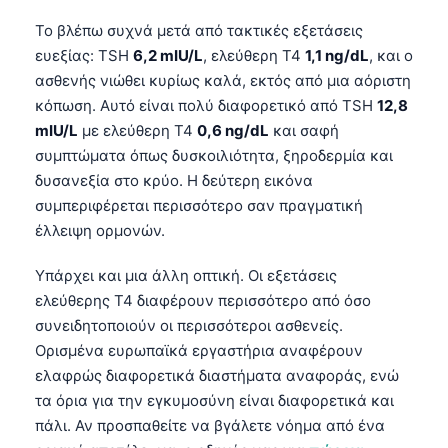
Το βλέπω συχνά μετά από τακτικές εξετάσεις
ευεξίας: TSH
6,2 mIU/L
, ελεύθερη T4
1,1 ng/dL
, και ο
ασθενής νιώθει κυρίως καλά, εκτός από μια αόριστη
κόπωση. Αυτό είναι πολύ διαφορετικό από TSH
12,8
mIU/L
με ελεύθερη T4
0,6 ng/dL
και σαφή
συμπτώματα όπως δυσκοιλιότητα, ξηροδερμία και
δυσανεξία στο κρύο. Η δεύτερη εικόνα
συμπεριφέρεται περισσότερο σαν πραγματική
έλλειψη ορμονών.
Υπάρχει και μια άλλη οπτική. Οι εξετάσεις
ελεύθερης T4 διαφέρουν περισσότερο από όσο
συνειδητοποιούν οι περισσότεροι ασθενείς.
Ορισμένα ευρωπαϊκά εργαστήρια αναφέρουν
ελαφρώς διαφορετικά διαστήματα αναφοράς, ενώ
τα όρια για την εγκυμοσύνη είναι διαφορετικά και
πάλι. Αν προσπαθείτε να βγάλετε νόημα από ένα