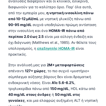
αναλύσεις διαφέρουν και οι κλινικοί, ειλικρινά,
διαφωνούν για το καλύτερο όριο. Παρ’ όλα αυτά,
από την εμπειρία μου,
η νηστική ινσουλίνη πάνω
από 10-12 µIU/mL
με νηστική γλυκόζη πάνω από
90-95 mg/dL
συχνά υποδηλώνει πρώιμη αντίσταση
στην ινσουλίνη και ένα
HOMA-IR πάνω από
περίπου 2.0 έως 2.5
είναι μια εύλογη ένδειξη και
όχι διάγνωση (Matthews et al., 1985). Αν θέλετε τους
υπολογισμούς, η
επεξηγητής HOMA-IR
είναι
πρακτικός.
Στην ανάλυσή μας για
2M+ μεταφορτώσεις
απέναντι
127+ χώρες
, το πιο συχνό «μυστήριο»
σύμπλεγμα αύξησης βάρους δεν είναι δραματική
ενδοκρινική νόσος. Είναι
A1c 5.6-6.2%
,
τριγλυκερίδια πάνω από
150 mg/dL
, HDL κάτω από
40 mg/dL στους άνδρες
ή
50 mg/dL στις
γυναίκες
, και μια ελαφρώς αυξημένη ALT ή νηστική