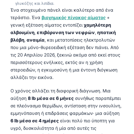
γλυκόζης και λιπίδια.
Ένα στοχευμένο πάνελ είναι καλύτερο από ένα
τεράστιο. Ένα
βιοχημικός πίνακας αίματος
+
γενική εξέταση αίματος εντοπίζει
χαμηλότερη
αλβουμίνη
,
επιβάρυνση των νεφρών
,
ηπατική
βλάβη
,
αναιμία
, και μετατοπίσεις ηλεκτρολυτών
που μια μόνο-θυρεοειδική εξέταση δεν πιάνει. Από
τις 20 Απριλίου 2026, ξεκινώ ακόμα από εκεί στους
περισσότερους ενήλικες, εκτός αν η χρήση
στεροειδών, η εγκυμοσύνη ή μια έντονη διόγκωση
αλλάζει την εικόνα.
Ο χρόνος αλλάζει τη διαφορική διάγνωση. Μια
αύξηση
8 lb μέσα σε 6 μήνες
συνήθως παραπέμπει
σε πλεόνασμα θερμίδων, αντίσταση στην ινσουλίνη,
εμμηνόπαυση ή επιδράσεις φαρμάκων· μια αύξηση
6 lb μέσα σε 4 ημέρες
είναι πολύ πιο ύποπτη για
υγρό, δυσκοιλιότητα ή μία από αυτές τις