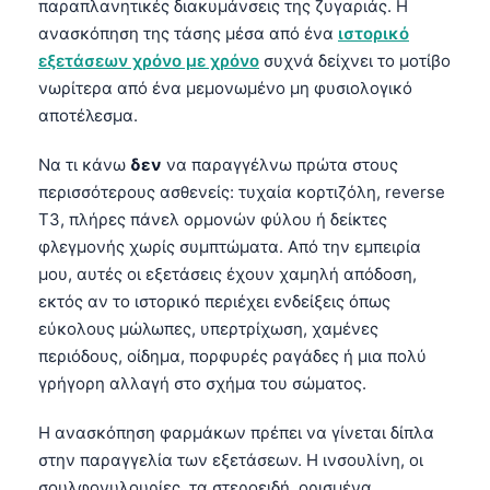
παραπλανητικές διακυμάνσεις της ζυγαριάς. Η
ανασκόπηση της τάσης μέσα από ένα
ιστορικό
εξετάσεων χρόνο με χρόνο
συχνά δείχνει το μοτίβο
νωρίτερα από ένα μεμονωμένο μη φυσιολογικό
αποτέλεσμα.
Να τι κάνω
δεν
να παραγγέλνω πρώτα στους
περισσότερους ασθενείς: τυχαία κορτιζόλη, reverse
T3, πλήρες πάνελ ορμονών φύλου ή δείκτες
φλεγμονής χωρίς συμπτώματα. Από την εμπειρία
μου, αυτές οι εξετάσεις έχουν χαμηλή απόδοση,
εκτός αν το ιστορικό περιέχει ενδείξεις όπως
εύκολους μώλωπες, υπερτρίχωση, χαμένες
περιόδους, οίδημα, πορφυρές ραγάδες ή μια πολύ
γρήγορη αλλαγή στο σχήμα του σώματος.
Η ανασκόπηση φαρμάκων πρέπει να γίνεται δίπλα
στην παραγγελία των εξετάσεων. Η ινσουλίνη, οι
σουλφονυλουρίες, τα στεροειδή, ορισμένα