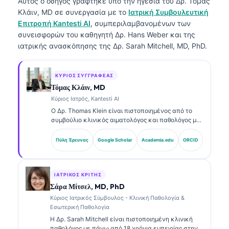
Αυτός ο οδηγός γράφτηκε υπό την ηγεσία του
Δρ. Τόμας
Κλάιν, MD
σε συνεργασία με το
Ιατρική Συμβουλευτική
Επιτροπή Kantesti AI
, συμπεριλαμβανομένων των
συνεισφορών του καθηγητή Δρ. Hans Weber και της
ιατρικής ανασκόπησης της Δρ. Sarah Mitchell, MD, PhD.
ΚΎΡΙΟΣ ΣΥΓΓΡΑΦΈΑΣ
Τόμας Κλάιν, MD
Κύριος Ιατρός, Kantesti AI
Ο Δρ. Thomas Klein είναι πιστοποιημένος από το
συμβούλιο κλινικός αιματολόγος και παθολόγος με
πάνω από 15 χρόνια εμπειρίας στη εργαστηριακή
ιατρική και στην ανάλυση κλινικών δεδομένων με
Πύλη Έρευνας
Google Scholar
Academia.edu
ORCID
υποβοήθηση AI. Ως Chief Medical Officer στην
Kantesti AI, παρέχει κλινική εποπτεία για την
ιατρική ακρίβεια του ιδιόκτητου νευρωνικού
δικτύου. Ο Δρ. Klein έχει δημοσιεύσει εκτενώς
ΙΑΤΡΙΚΌΣ ΚΡΙΤΉΣ
σχετικά με την ερμηνεία βιοδεικτών και τη
Σάρα Μίτσελ, MD, PhD
εργαστηριακή διάγνωση σε θέματα εργαστηριακής
Κύριος Ιατρικός Σύμβουλος - Κλινική Παθολογία &
ιατρικής.
Εσωτερική Παθολογία
Η Δρ. Sarah Mitchell είναι πιστοποιημένη κλινική
παθολόγος με πάνω από 18 χρόνια εμπειρίας στην