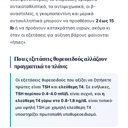
αντικαταθλιπτικά, τα αντιψυχωσικά, οι β-
αναστολείς, η γκαμπαπεντίνη και μερικά
αντισυλληπτικά μπορούν να προσθέσουν
2 έως 15
lb
ή να προάγουν κατακράτηση υγρών, ακόμα κι
όταν οι εξετάσεις για αύξηση βάρους φαίνονται
«ήπιες».
Ποιες εξετάσεις θυρεοειδούς αλλάζουν
πραγματικά το πλάνο;
Οι εξετάσεις θυρεοειδούς που αξίζει να ζητήσετε
πρώτες είναι
TSH
και
ελεύθερη T4
. Σε ενήλικες,
TSH περίπου 0.4-4.0 mIU/L
είναι συχνό, και
η
ελεύθερη T4 γύρω στο 0.8-1.8 ng/dL
είναι τυπικό·
μια υψηλή TSH με χαμηλή ελεύθερη T4
υποστηρίζει πρωτοπαθή υποθυρεοειδισμό.