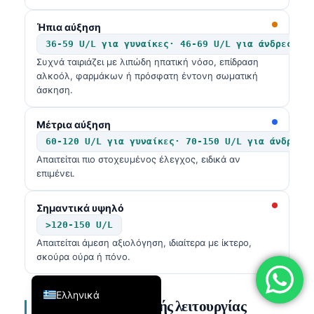
فارسی
Ήπια αύξηση
简体中文
36-59 U/L για γυναίκες· 46-69 U/L για άνδρες
Συχνά ταιριάζει με λιπώδη ηπατική νόσο, επίδραση
Română
αλκοόλ, φαρμάκων ή πρόσφατη έντονη σωματική
Türkçe
άσκηση.
Português
Μέτρια αύξηση
Español
60-120 U/L για γυναίκες· 70-150 U/L για άνδρες
Italiano
Απαιτείται πιο στοχευμένος έλεγχος, ειδικά αν
επιμένει.
עִבְרִית
Français
Σημαντικά υψηλό
العربية
>120-150 U/L
Απαιτείται άμεση αξιολόγηση, ιδιαίτερα με ίκτερο,
Deutsch
σκούρα ούρα ή πόνο.
English
Ελληνικά
Ποιοι δείκτες νεφρικής λειτουργίας