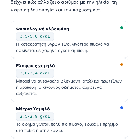
δείχνει πώς αλλάζει ο αριθμός με την ηλικία, τη
Frysk
νεφρική λειτουργία και την παχυσαρκία.
Esperanto
Беларуская мова
Φυσιολογική αλβουμίνη
3,5-5,0 g/dL
Татар теле
Η κατακράτηση υγρών είναι λιγότερο πιθανό να
Кыргызча
οφείλεται σε χαμηλή ογκοτική πίεση.
ئۇيغۇرچە
Ελαφρώς χαμηλό
Cebuano
3,0-3,4 g/dL
Basa Jawa
Μπορεί να αντανακλά φλεγμονή, απώλεια πρωτεϊνών
ή αραίωση· ο κίνδυνος οιδήματος αρχίζει να
ພາສາລາວ
αυξάνεται.
Монгол
Afrikaans
Μέτρια Χαμηλό
2,5-2,9 g/dL
العربية المغربية
Το οίδημα γίνεται πολύ πιο πιθανό, ειδικά με πρήξιμο
Occitan
στα πόδια ή στην κοιλιά.