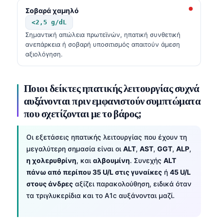
Gàidhlig
Σοβαρά χαμηλό
Euskara
<2,5 g/dL
Македонски јазик
Σημαντική απώλεια πρωτεϊνών, ηπατική συνθετική
ανεπάρκεια ή σοβαρή υποσιτισμός απαιτούν άμεση
Latviešu valoda
αξιολόγηση.
Galego
অসমীয়া
Ποιοι δείκτες ηπατικής λειτουργίας συχνά
සිංහල
αυξάνονται πριν εμφανιστούν συμπτώματα
που σχετίζονται με το βάρος;
سنڌي
پښتو
Οι εξετάσεις ηπατικής λειτουργίας που έχουν τη
μεγαλύτερη σημασία είναι οι
ALT
,
AST
,
GGT
,
ALP
,
η χολερυθρίνη
, και
αλβουμίνη
. Συνεχής
ALT
Slovenčina
πάνω από περίπου 35 U/L στις γυναίκες
ή
45 U/L
Hrvatski
στους άνδρες
αξίζει παρακολούθηση, ειδικά όταν
Suomi
τα τριγλυκερίδια και το A1c αυξάνονται μαζί.
Қазақ тілі