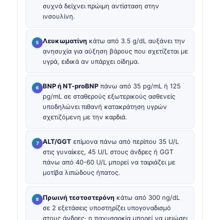
συχνά δείχνει πρώιμη αντίσταση στην
ινσουλίνη.
Λευκωματίνη
κάτω από 3.5 g/dL αυξάνει την
ανησυχία για αύξηση βάρους που σχετίζεται με
υγρά, ειδικά αν υπάρχει οίδημα.
BNP ή NT-proBNP
πάνω από 35 pg/mL ή 125
pg/mL σε σταθερούς εξωτερικούς ασθενείς
υποδηλώνει πιθανή κατακράτηση υγρών
σχετιζόμενη με την καρδιά.
ALT/GGT
επίμονα πάνω από περίπου 35 U/L
στις γυναίκες, 45 U/L στους άνδρες ή GGT
πάνω από 40-60 U/L μπορεί να ταιριάζει με
μοτίβα λιπώδους ήπατος.
Πρωινή τεστοστερόνη
κάτω από 300 ng/dL
σε 2 εξετάσεις υποστηρίζει υπογοναδισμό
στους άνδρες· η παχυσαρκία μπορεί να μειώσει