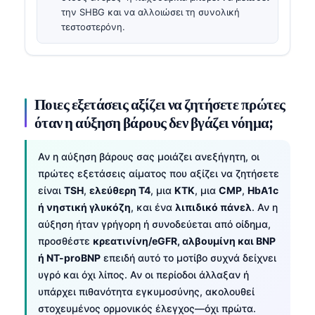
την SHBG και να αλλοιώσει τη συνολική
τεστοστερόνη.
Ποιες εξετάσεις αξίζει να ζητήσετε πρώτες
όταν η αύξηση βάρους δεν βγάζει νόημα;
Αν η αύξηση βάρους σας μοιάζει ανεξήγητη, οι
πρώτες εξετάσεις αίματος που αξίζει να ζητήσετε
είναι
TSH
,
ελεύθερη T4
, μια
ΚΤΚ
, μια
CMP
,
HbA1c
ή νηστική γλυκόζη
, και ένα
λιπιδικό πάνελ
. Αν η
αύξηση ήταν γρήγορη ή συνοδεύεται από οίδημα,
προσθέστε
κρεατινίνη/eGFR, αλβουμίνη και BNP
ή NT-proBNP
επειδή αυτό το μοτίβο συχνά δείχνει
υγρό και όχι λίπος. Αν οι περίοδοι άλλαξαν ή
υπάρχει πιθανότητα εγκυμοσύνης, ακολουθεί
στοχευμένος ορμονικός έλεγχος—όχι πρώτα.