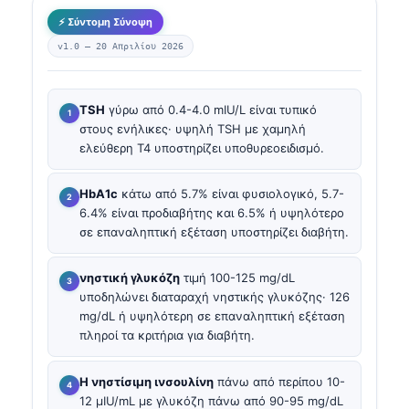
⚡ Σύντομη Σύνοψη
v1.0 —
20 Απριλίου 2026
TSH
γύρω από 0.4-4.0 mIU/L είναι τυπικό
στους ενήλικες· υψηλή TSH με χαμηλή
ελεύθερη T4 υποστηρίζει υποθυρεοειδισμό.
HbA1c
κάτω από 5.7% είναι φυσιολογικό, 5.7-
6.4% είναι προδιαβήτης και 6.5% ή υψηλότερο
σε επαναληπτική εξέταση υποστηρίζει διαβήτη.
νηστική γλυκόζη
τιμή 100-125 mg/dL
υποδηλώνει διαταραχή νηστικής γλυκόζης· 126
mg/dL ή υψηλότερη σε επαναληπτική εξέταση
πληροί τα κριτήρια για διαβήτη.
Η νηστίσιμη ινσουλίνη
πάνω από περίπου 10-
12 µIU/mL με γλυκόζη πάνω από 90-95 mg/dL