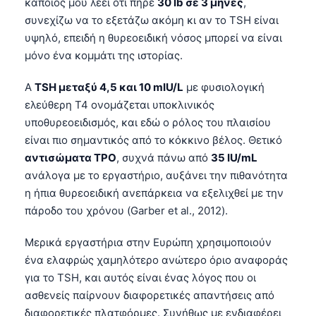
κάποιος μου λέει ότι πήρε
30 lb σε 3 μήνες
,
συνεχίζω να το εξετάζω ακόμη κι αν το TSH είναι
υψηλό, επειδή η θυρεοειδική νόσος μπορεί να είναι
μόνο ένα κομμάτι της ιστορίας.
A
TSH μεταξύ 4,5 και 10 mIU/L
με φυσιολογική
ελεύθερη T4 ονομάζεται υποκλινικός
υποθυρεοειδισμός, και εδώ ο ρόλος του πλαισίου
είναι πιο σημαντικός από το κόκκινο βέλος. Θετικό
αντισώματα TPO
, συχνά πάνω από
35 IU/mL
ανάλογα με το εργαστήριο, αυξάνει την πιθανότητα
η ήπια θυρεοειδική ανεπάρκεια να εξελιχθεί με την
πάροδο του χρόνου (Garber et al., 2012).
Μερικά εργαστήρια στην Ευρώπη χρησιμοποιούν
ένα ελαφρώς χαμηλότερο ανώτερο όριο αναφοράς
για το TSH, και αυτός είναι ένας λόγος που οι
ασθενείς παίρνουν διαφορετικές απαντήσεις από
διαφορετικές πλατφόρμες. Συνήθως με ενδιαφέρει