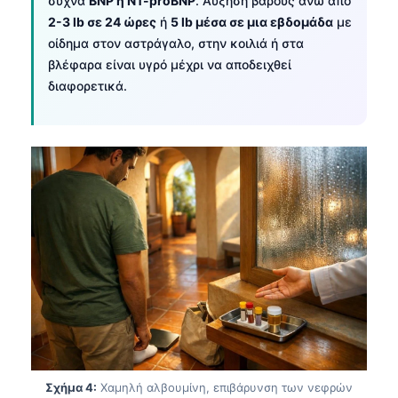
συχνά
BNP ή NT-proBNP
. Αύξηση βάρους άνω από
2-3 lb σε 24 ώρες
ή
5 lb μέσα σε μια εβδομάδα
με
οίδημα στον αστράγαλο, στην κοιλιά ή στα
βλέφαρα είναι υγρό μέχρι να αποδειχθεί
διαφορετικά.
Σχήμα 4:
Χαμηλή αλβουμίνη, επιβάρυνση των νεφρών