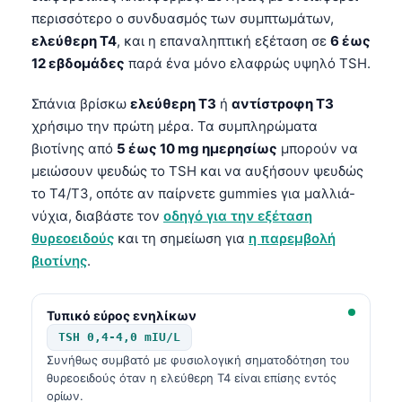
περισσότερο ο συνδυασμός των συμπτωμάτων,
ελεύθερη T4
, και η επαναληπτική εξέταση σε
6 έως
12 εβδομάδες
παρά ένα μόνο ελαφρώς υψηλό TSH.
Σπάνια βρίσκω
ελεύθερη T3
ή
αντίστροφη Τ3
χρήσιμο την πρώτη μέρα. Τα συμπληρώματα
βιοτίνης από
5 έως 10 mg ημερησίως
μπορούν να
μειώσουν ψευδώς το TSH και να αυξήσουν ψευδώς
το T4/T3, οπότε αν παίρνετε gummies για μαλλιά-
νύχια, διαβάστε τον
οδηγό για την εξέταση
θυρεοειδούς
και τη σημείωση για
η παρεμβολή
βιοτίνης
.
Τυπικό εύρος ενηλίκων
TSH 0,4-4,0 mIU/L
Συνήθως συμβατό με φυσιολογική σηματοδότηση του
θυρεοειδούς όταν η ελεύθερη T4 είναι επίσης εντός
ορίων.