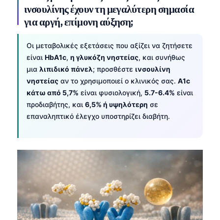
ινσουλίνης έχουν τη μεγαλύτερη σημασία
για αργή, επίμονη αύξηση;
Οι μεταβολικές εξετάσεις που αξίζει να ζητήσετε
είναι
HbA1c
,
η γλυκόζη νηστείας
, και συνήθως
μια
λιπιδικό πάνελ
; προσθέστε
ινσουλίνη
νηστείας
αν το χρησιμοποιεί ο κλινικός σας.
A1c
κάτω από 5,7%
είναι φυσιολογική,
5.7-6.4%
είναι
προδιαβήτης, και
6,5% ή υψηλότερη
σε
επαναληπτικό έλεγχο υποστηρίζει διαβήτη.