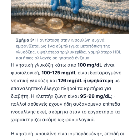
Σχήμα 3:
Η αντίσταση στην ινσουλίνη συχνά
εμφανίζεται ως ένα σύμπλεγμα: μετατόπιση της
γλυκόζης, υψηλότερα τριγλυκερίδια, χαμηλότερο HDL
και ήπιες αλλαγές σε ηπατικά ένζυμα.
Η νηστική γλυκόζη κάτω από
100 mg/dL
είναι
φυσιολογική,
100-125 mg/dL
είναι διαταραγμένη
νηστική γλυκόζη και
126 mg/dL ή υψηλότερη
σε
επαναληπτικό έλεγχο πληροί τα κριτήρια για
διαβήτη. Η «λεπτή» ζώνη είναι
95-99 mg/dL
; ·
πολλοί ασθενείς έχουν ήδη αυξανόμενα επίπεδα
ινσουλίνης εκεί, ακόμη κι όταν το εργαστήριο τα
χαρακτηρίζει ακόμη ως φυσιολογικά.
Η νηστική ινσουλίνη είναι «μπερδεμένη», επειδή οι