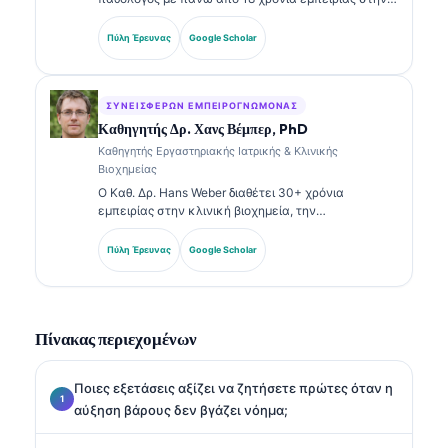
εργαστηριακή ιατρική και στην διαγνωστική
ανάλυση. Διαθέτει εξειδικευμένες πιστοποιήσεις
Πύλη Έρευνας
Google Scholar
στην κλινική χημεία και έχει δημοσιεύσει εκτενώς
σχετικά με πάνελ βιοδεικτών και εργαστηριακή
ανάλυση στην κλινική πρακτική.
ΣΥΝΕΙΣΦΈΡΩΝ ΕΜΠΕΙΡΟΓΝΏΜΟΝΑΣ
Καθηγητής Δρ. Χανς Βέμπερ, PhD
Καθηγητής Εργαστηριακής Ιατρικής & Κλινικής
Βιοχημείας
Ο Καθ. Δρ. Hans Weber διαθέτει 30+ χρόνια
εμπειρίας στην κλινική βιοχημεία, την
εργαστηριακή ιατρική και την έρευνα βιοδεικτών.
Πρώην Πρόεδρος της Γερμανικής Εταιρείας Κλινικής
Πύλη Έρευνας
Google Scholar
Χημείας, ειδικεύεται στην ανάλυση διαγνωστικών
πάνελ, στην τυποποίηση βιοδεικτών και στην
εργαστηριακή ιατρική με υποβοήθηση AI.
Πίνακας περιεχομένων
Ποιες εξετάσεις αξίζει να ζητήσετε πρώτες όταν η
αύξηση βάρους δεν βγάζει νόημα;