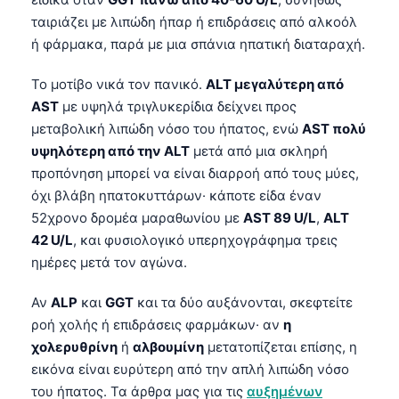
ταιριάζει με λιπώδη ήπαρ ή επιδράσεις από αλκοόλ
தமிழ்
ή φάρμακα, παρά με μια σπάνια ηπατική διαταραχή.
తెలుగు
Το μοτίβο νικά τον πανικό.
ALT μεγαλύτερη από
मराठी
AST
με υψηλά τριγλυκερίδια δείχνει προς
اردو
μεταβολική λιπώδη νόσο του ήπατος, ενώ
AST πολύ
বাংলা
υψηλότερη από την ALT
μετά από μια σκληρή
προπόνηση μπορεί να είναι διαρροή από τους μύες,
Shqip
όχι βλάβη ηπατοκυττάρων· κάποτε είδα έναν
Magyar
52χρονο δρομέα μαραθωνίου με
AST 89 U/L
,
ALT
Slovenščina
42 U/L
, και φυσιολογικό υπερηχογράφημα τρεις
한국어
ημέρες μετά τον αγώνα.
Polski
Αν
ALP
και
GGT
και τα δύο αυξάνονται, σκεφτείτε
Lietuvių kalba
ροή χολής ή επιδράσεις φαρμάκων· αν
η
χολερυθρίνη
ή
αλβουμίνη
μετατοπίζεται επίσης, η
Русский
εικόνα είναι ευρύτερη από την απλή λιπώδη νόσο
ქართული
του ήπατος. Τα άρθρα μας για τις
αυξημένων