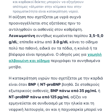
και καρδιακοί δείκτες μπορούν να εξηγήσουν
απότομες «άλματα» στην κλίμακα που στην
πραγματικότητα είναι κατακράτηση νερού.
Η αύξηση που σχετίζεται με υγρά συχνά
προαναγγέλλεται στις εξετάσεις πριν το
αντιληφθούν οι ασθενείς στον καθρέφτη.
Λευκωματίνη
συνήθως κυμαίνεται περίπου
3,5-5,0
g/dL
; επίπεδα κάτω από
3.0 g/dL
κάνει το οίδημα
πολύ πιο πιθανό, ειδικά αν τα πόδια, η κοιλιά ή τα
βλέφαρα είναι πρησμένα. Ο οδηγός μας για
χαμηλή
αλβουμίνη και οίδημα
περιγράφει τα συνηθισμένα
μοτίβα.
Η κατακράτηση υγρών που σχετίζεται με την καρδιά
είναι όταν
BNP
ή
NT-proBNP
βοηθά. Σε σταθερούς
εξωτερικούς ασθενείς,
BNP πάνω από 35 pg/mL
ή
NT-proBNP πάνω από 125 pg/mL
αξίζει να
ερμηνεύεται σε συνδυασμό με την ηλικία και τη
νεφρική λειτουργία, αν και η παχυσαρκία μπορεί να