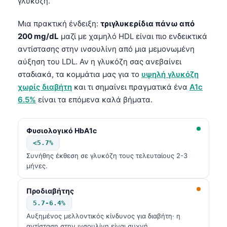
γλυκόζη.
Μια πρακτική ένδειξη:
τριγλυκερίδια πάνω από
200 mg/dL
μαζί με χαμηλό HDL είναι πιο ενδεικτικά
αντίστασης στην ινσουλίνη από μια μεμονωμένη
αύξηση του LDL. Αν η γλυκόζη σας ανεβαίνει
σταδιακά, τα κομμάτια μας για το
υψηλή γλυκόζη
χωρίς διαβήτη
και τι σημαίνει πραγματικά ένα
A1c
6.5%
είναι τα επόμενα καλά βήματα.
Φυσιολογικό HbA1c
<5.7%
Συνήθης έκθεση σε γλυκόζη τους τελευταίους 2-3
μήνες.
Προδιαβήτης
5.7-6.4%
Αυξημένος μελλοντικός κίνδυνος για διαβήτη· η
αντίσταση στην ινσουλίνη είναι συχνή.