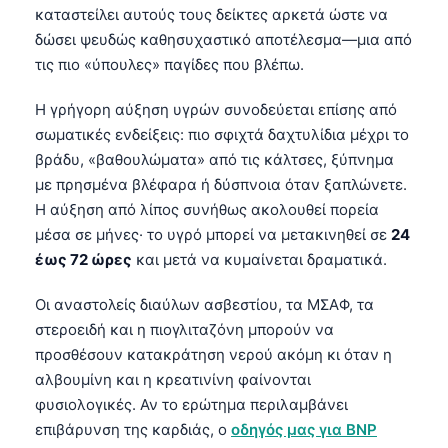
καταστείλει αυτούς τους δείκτες αρκετά ώστε να
δώσει ψευδώς καθησυχαστικό αποτέλεσμα—μια από
τις πιο «ύπουλες» παγίδες που βλέπω.
Η γρήγορη αύξηση υγρών συνοδεύεται επίσης από
σωματικές ενδείξεις: πιο σφιχτά δαχτυλίδια μέχρι το
βράδυ, «βαθουλώματα» από τις κάλτσες, ξύπνημα
με πρησμένα βλέφαρα ή δύσπνοια όταν ξαπλώνετε.
Η αύξηση από λίπος συνήθως ακολουθεί πορεία
μέσα σε μήνες· το υγρό μπορεί να μετακινηθεί σε
24
έως 72 ώρες
και μετά να κυμαίνεται δραματικά.
Οι αναστολείς διαύλων ασβεστίου, τα ΜΣΑΦ, τα
στεροειδή και η πιογλιταζόνη μπορούν να
προσθέσουν κατακράτηση νερού ακόμη κι όταν η
αλβουμίνη και η κρεατινίνη φαίνονται
Norsk bokmål
φυσιολογικές. Αν το ερώτημα περιλαμβάνει
επιβάρυνση της καρδιάς, ο
οδηγός μας για BNP
Ślōnskŏ gŏdka