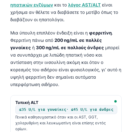
Čeština
ηπατικών ενζύμων
και το
λόγος AST/ALT
είναι
χρήσιμα αν θέλετε να διαβάσετε το μοτίβο όπως το
日本語
διαβάζουν οι ηπατολόγοι.
Eesti
Azərbaycan dili
Μια ύπουλη επιπλέον ένδειξη είναι η
φερριτίνη
.
Φερριτίνη πάνω από
200 ng/mL σε πολλές
Bosanski
γυναίκες
ή
300 ng/mL σε πολλούς άνδρες
μπορεί
Svenska
να συνυπάρχει με λιπώδη ηπατική νόσο και
Српски језик
αντίσταση στην ινσουλίνη ακόμη και όταν ο
κορεσμός του σιδήρου είναι φυσιολογικός, γι’ αυτό η
Íslenska
υψηλή φερριτίνη δεν σημαίνει αυτόματα
Հայերեն
υπερφόρτωση σιδήρου.
Bahasa Indonesia
हिन्दी
Τυπική ALT
≤35 U/L για γυναίκες· ≤45 U/L για άνδρες
Nederlands
Γενικά καθησυχαστικό όταν και οι AST, GGT,
Dansk
χολερυθρίνη και λευκωματίνη είναι επίσης εντός
ορίων.
Български