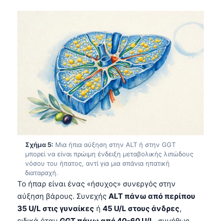
Català
O‘zbekcha
Українська
አማርኛ
Kiswahili
ភាសាខ្មែរ
ဗမာစာ
ไทย
Tagalog
Σχήμα 5:
Μια ήπια αύξηση στην ALT ή στην GGT
Tiếng Việt
μπορεί να είναι πρώιμη ένδειξη μεταβολικής λιπώδους
νόσου του ήπατος, αντί για μια σπάνια ηπατική
Bahasa Melayu
διαταραχή.
Το ήπαρ είναι ένας «ήσυχος» συνεργός στην
മലയാളം
αύξηση βάρους. Συνεχής
ALT πάνω από περίπου
ಕನ್ನಡ
35 U/L στις γυναίκες
ή
45 U/L στους άνδρες
,
ગુજરાતી
ειδικά όταν
GGT πάνω από 40-60 U/L
, συνήθως