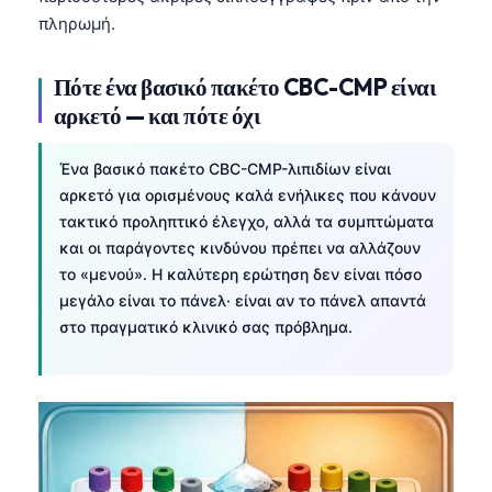
πληρωμή.
தமிழ்
తెలుగు
Πότε ένα βασικό πακέτο CBC-CMP είναι
मराठी
αρκετό — και πότε όχι
اردو
Ένα βασικό πακέτο CBC-CMP-λιπιδίων είναι
বাংলা
αρκετό για ορισμένους καλά ενήλικες που κάνουν
Shqip
τακτικό προληπτικό έλεγχο, αλλά τα συμπτώματα
και οι παράγοντες κινδύνου πρέπει να αλλάζουν
Magyar
το «μενού». Η καλύτερη ερώτηση δεν είναι πόσο
Slovenščina
μεγάλο είναι το πάνελ· είναι αν το πάνελ απαντά
한국어
στο πραγματικό κλινικό σας πρόβλημα.
Polski
Lietuvių kalba
Русский
ქართული