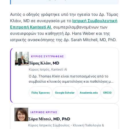
Αυτός ο οδηγός γράφτηκε υπό την ηγεσία του
Δρ. Τόμας
Κλάιν, MD
σε συνεργασία με το
Ιατρική Συμβουλευτική
Επιτροπή Kantesti AI
, συμπεριλαμβανομένων των
συνεισφορών του καθηγητή Δρ. Hans Weber και της
ιατρικής ανασκόπησης της Δρ. Sarah Mitchell, MD, PhD.
ΚΎΡΙΟΣ ΣΥΓΓΡΑΦΈΑΣ
Τόμας Κλάιν, MD
Κύριος Ιατρός, Kantesti AI
Ο Δρ. Thomas Klein είναι πιστοποιημένος από το
συμβούλιο κλινικός αιματολόγος και παθολόγος με
πάνω από 15 χρόνια εμπειρίας στη εργαστηριακή
ιατρική και στην ανάλυση κλινικών δεδομένων με
Πύλη Έρευνας
Google Scholar
Academia.edu
ORCID
υποβοήθηση AI. Ως Chief Medical Officer στην
Kantesti AI, παρέχει κλινική εποπτεία για την
ιατρική ακρίβεια του ιδιόκτητου νευρωνικού
δικτύου. Ο Δρ. Klein έχει δημοσιεύσει εκτενώς
ΙΑΤΡΙΚΌΣ ΚΡΙΤΉΣ
σχετικά με την ερμηνεία βιοδεικτών και τη
Σάρα Μίτσελ, MD, PhD
εργαστηριακή διάγνωση σε θέματα εργαστηριακής
Κύριος Ιατρικός Σύμβουλος - Κλινική Παθολογία &
ιατρικής.