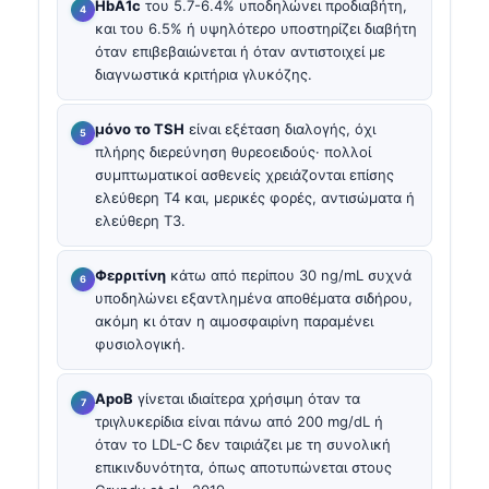
HbA1c
του 5.7-6.4% υποδηλώνει προδιαβήτη,
και του 6.5% ή υψηλότερο υποστηρίζει διαβήτη
όταν επιβεβαιώνεται ή όταν αντιστοιχεί με
διαγνωστικά κριτήρια γλυκόζης.
μόνο το TSH
είναι εξέταση διαλογής, όχι
πλήρης διερεύνηση θυρεοειδούς· πολλοί
συμπτωματικοί ασθενείς χρειάζονται επίσης
ελεύθερη T4 και, μερικές φορές, αντισώματα ή
ελεύθερη T3.
Φερριτίνη
κάτω από περίπου 30 ng/mL συχνά
υποδηλώνει εξαντλημένα αποθέματα σιδήρου,
ακόμη κι όταν η αιμοσφαιρίνη παραμένει
φυσιολογική.
ApoB
γίνεται ιδιαίτερα χρήσιμη όταν τα
τριγλυκερίδια είναι πάνω από 200 mg/dL ή
όταν το LDL-C δεν ταιριάζει με τη συνολική
επικινδυνότητα, όπως αποτυπώνεται στους