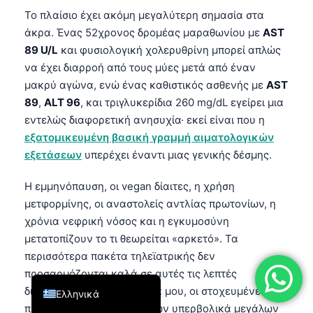
Το πλαίσιο έχει ακόμη μεγαλύτερη σημασία στα
فارسی
άκρα. Ένας 52χρονος δρομέας μαραθωνίου με
AST
简体中文
89 U/L
και φυσιολογική χολερυθρίνη μπορεί απλώς
Română
να έχει διαρροή από τους μύες μετά από έναν
μακρύ αγώνα, ενώ ένας καθιστικός ασθενής με
AST
Türkçe
89
,
ALT 96
, και τριγλυκερίδια 260 mg/dL εγείρει μια
Português
εντελώς διαφορετική ανησυχία· εκεί είναι που η
Español
εξατομικευμένη βασική γραμμή αιματολογικών
εξετάσεων
υπερέχει έναντι μιας γενικής δέσμης.
Italiano
עִבְרִית
Η εμμηνόπαυση, οι vegan δίαιτες, η χρήση
Français
μετφορμίνης, οι αναστολείς αντλίας πρωτονίων, η
χρόνια νεφρική νόσος και η εγκυμοσύνη
العربية
μετατοπίζουν το τι θεωρείται «αρκετό». Τα
Deutsch
περισσότερα πακέτα τηλεϊατρικής δεν
English
προσαρμόζονται καλά σε αυτές τις λεπτές
διαφορές. Από την εμπειρία μου, οι στοχευμένες
Ελληνικά
προσθήκες υπερισχύουν των υπερβολικά μεγάλων