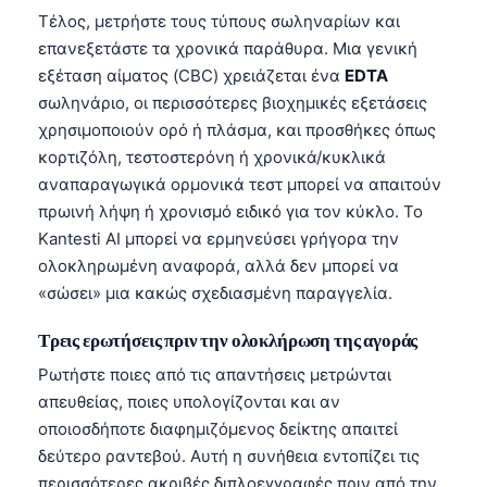
Català
Τέλος, μετρήστε τους τύπους σωληναρίων και
επανεξετάστε τα χρονικά παράθυρα. Μια γενική
O‘zbekcha
εξέταση αίματος (CBC) χρειάζεται ένα
EDTA
Українська
σωληνάριο, οι περισσότερες βιοχημικές εξετάσεις
አማርኛ
χρησιμοποιούν ορό ή πλάσμα, και προσθήκες όπως
κορτιζόλη, τεστοστερόνη ή χρονικά/κυκλικά
Kiswahili
αναπαραγωγικά ορμονικά τεστ μπορεί να απαιτούν
ភាសាខ្មែរ
πρωινή λήψη ή χρονισμό ειδικό για τον κύκλο. Το
ဗမာစာ
Kantesti AI μπορεί να ερμηνεύσει γρήγορα την
ολοκληρωμένη αναφορά, αλλά δεν μπορεί να
ไทย
«σώσει» μια κακώς σχεδιασμένη παραγγελία.
Tagalog
Τρεις ερωτήσεις πριν την ολοκλήρωση της αγοράς
Tiếng Việt
Ρωτήστε ποιες από τις απαντήσεις μετρώνται
Bahasa Melayu
απευθείας, ποιες υπολογίζονται και αν
മലയാളം
οποιοσδήποτε διαφημιζόμενος δείκτης απαιτεί
ಕನ್ನಡ
δεύτερο ραντεβού. Αυτή η συνήθεια εντοπίζει τις
περισσότερες ακριβές διπλοεγγραφές πριν από την
ગુજરાતી