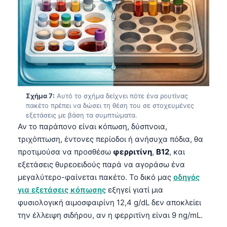
Čeština
日本語
Eesti
Azərbaycan dili
Bosanski
Svenska
Σχήμα 7:
Αυτό το σχήμα δείχνει πότε ένα ρουτίνας
Српски језик
πακέτο πρέπει να δώσει τη θέση του σε στοχευμένες
εξετάσεις με βάση τα συμπτώματα.
Íslenska
Αν το παράπονο είναι κόπωση, δύσπνοια,
τριχόπτωση, έντονες περίοδοι ή ανήσυχα πόδια, θα
Հայերեն
προτιμούσα να προσθέσω
φερριτίνη
,
Β12
, και
Bahasa Indonesia
εξετάσεις θυρεοειδούς παρά να αγοράσω ένα
हिन्दी
μεγαλύτερο-φαίνεται πακέτο. Το δικό μας
οδηγός
Nederlands
για εξετάσεις κόπωσης
εξηγεί γιατί μια
φυσιολογική αιμοσφαιρίνη 12,4 g/dL δεν αποκλείει
Dansk
την έλλειψη σιδήρου, αν η φερριτίνη είναι 9 ng/mL.
Български