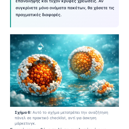
επανάληψης και τυχόν κρυφές χρεώσεις. Αν
Frysk
συγκρίνετε μόνο ονόματα πακέτων, θα χάσετε τις
πραγματικές διαφορές.
Esperanto
Беларуская мова
Татар теле
Кыргызча
ئۇيغۇرچە
Cebuano
Basa Jawa
ພາສາລາວ
Монгол
Afrikaans
العربية المغربية
Σχήμα 6:
Αυτό το σχήμα μετατρέπει την αναζήτηση
πάνελ σε πρακτικό checklist, αντί για άσκηση
Occitan
μάρκετινγκ.