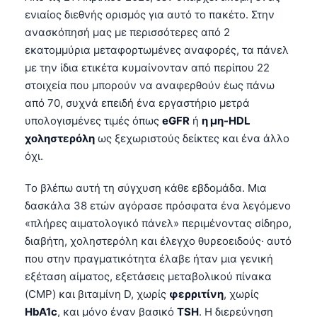
ενιαίος διεθνής ορισμός για αυτό το πακέτο. Στην
ανασκόπησή μας με περισσότερες από 2
εκατομμύρια μεταφορτωμένες αναφορές, τα πάνελ
με την ίδια ετικέτα κυμαίνονταν από περίπου 22
στοιχεία που μπορούν να αναφερθούν έως πάνω
από 70, συχνά επειδή ένα εργαστήριο μετρά
υπολογισμένες τιμές όπως
eGFR
ή
η μη-HDL
χοληστερόλη
ως ξεχωριστούς δείκτες και ένα άλλο
όχι.
Το βλέπω αυτή τη σύγχυση κάθε εβδομάδα. Μια
δασκάλα 38 ετών αγόρασε πρόσφατα ένα λεγόμενο
«πλήρες αιματολογικό πάνελ» περιμένοντας σίδηρο,
διαβήτη, χοληστερόλη και έλεγχο θυρεοειδούς· αυτό
που στην πραγματικότητα έλαβε ήταν μια γενική
εξέταση αίματος, εξετάσεις μεταβολικού πίνακα
(CMP) και βιταμίνη D, χωρίς
φερριτίνη
, χωρίς
HbA1c
, και μόνο έναν βασικό
TSH
. Η διερεύνηση