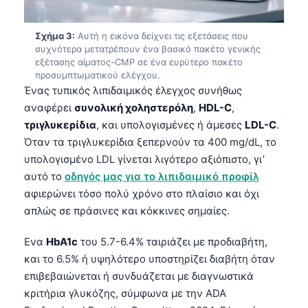
Σχήμα 3:
Αυτή η εικόνα δείχνει τις εξετάσεις που
συχνότερα μετατρέπουν ένα βασικό πακέτο γενικής
εξέτασης αίματος-CMP σε ένα ευρύτερο πακέτο
προσυμπτωματικού ελέγχου.
Ένας τυπικός λιπιδαιμικός έλεγχος συνήθως
αναφέρει
συνολική χοληστερόλη
,
HDL-C
,
τριγλυκερίδια
, και υπολογισμένες ή άμεσες
LDL-C
.
Όταν τα τριγλυκερίδια ξεπερνούν τα 400 mg/dL, το
υπολογισμένο LDL γίνεται λιγότερο αξιόπιστο, γι’
αυτό το
οδηγός μας για το λιπιδαιμικό προφίλ
αφιερώνει τόσο πολύ χρόνο στο πλαίσιο και όχι
απλώς σε πράσινες και κόκκινες σημαίες.
Ενα
HbA1c
του 5.7-6.4% ταιριάζει με προδιαβήτη,
και το 6.5% ή υψηλότερο υποστηρίζει διαβήτη όταν
επιβεβαιώνεται ή συνδυάζεται με διαγνωστικά
κριτήρια γλυκόζης, σύμφωνα με την ADA