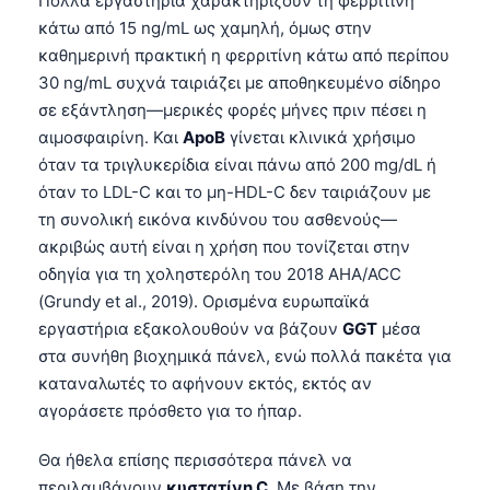
Πολλά εργαστήρια χαρακτηρίζουν τη φερριτίνη
κάτω από 15 ng/mL ως χαμηλή, όμως στην
καθημερινή πρακτική η φερριτίνη κάτω από περίπου
30 ng/mL συχνά ταιριάζει με αποθηκευμένο σίδηρο
σε εξάντληση—μερικές φορές μήνες πριν πέσει η
αιμοσφαιρίνη. Και
ApoB
γίνεται κλινικά χρήσιμο
όταν τα τριγλυκερίδια είναι πάνω από 200 mg/dL ή
όταν το LDL-C και το μη-HDL-C δεν ταιριάζουν με
τη συνολική εικόνα κινδύνου του ασθενούς—
ακριβώς αυτή είναι η χρήση που τονίζεται στην
οδηγία για τη χοληστερόλη του 2018 AHA/ACC
(Grundy et al., 2019). Ορισμένα ευρωπαϊκά
εργαστήρια εξακολουθούν να βάζουν
GGT
μέσα
στα συνήθη βιοχημικά πάνελ, ενώ πολλά πακέτα για
καταναλωτές το αφήνουν εκτός, εκτός αν
αγοράσετε πρόσθετο για το ήπαρ.
Θα ήθελα επίσης περισσότερα πάνελ να
περιλαμβάνουν
κυστατίνη C
. Με βάση την