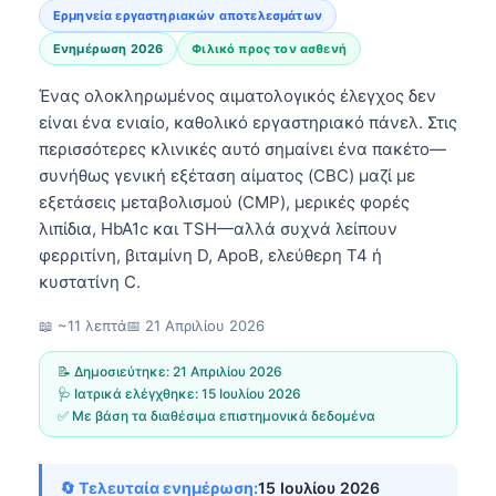
Ερμηνεία εργαστηριακών αποτελεσμάτων
Ενημέρωση 2026
Φιλικό προς τον ασθενή
Ένας ολοκληρωμένος αιματολογικός έλεγχος δεν
είναι ένα ενιαίο, καθολικό εργαστηριακό πάνελ. Στις
περισσότερες κλινικές αυτό σημαίνει ένα πακέτο—
συνήθως γενική εξέταση αίματος (CBC) μαζί με
εξετάσεις μεταβολισμού (CMP), μερικές φορές
λιπίδια, HbA1c και TSH—αλλά συχνά λείπουν
φερριτίνη, βιταμίνη D, ApoB, ελεύθερη T4 ή
κυστατίνη C.
📖 ~11 λεπτά
📅
21 Απριλίου 2026
📝 Δημοσιεύτηκε:
21 Απριλίου 2026
🩺 Ιατρικά ελέγχθηκε:
15 Ιουλίου 2026
✅ Με βάση τα διαθέσιμα επιστημονικά δεδομένα
🔄 Τελευταία ενημέρωση:
15 Ιουλίου 2026