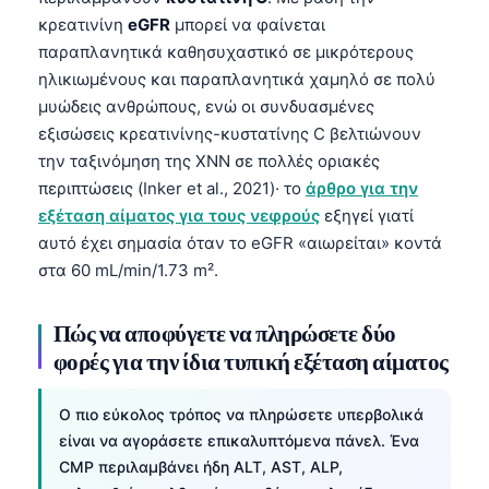
κρεατινίνη
eGFR
μπορεί να φαίνεται
παραπλανητικά καθησυχαστικό σε μικρότερους
ηλικιωμένους και παραπλανητικά χαμηλό σε πολύ
μυώδεις ανθρώπους, ενώ οι συνδυασμένες
εξισώσεις κρεατινίνης-κυστατίνης C βελτιώνουν
την ταξινόμηση της ΧΝΝ σε πολλές οριακές
περιπτώσεις (Inker et al., 2021)· το
άρθρο για την
εξέταση αίματος για τους νεφρούς
εξηγεί γιατί
αυτό έχει σημασία όταν το eGFR «αιωρείται» κοντά
στα 60 mL/min/1.73 m².
Πώς να αποφύγετε να πληρώσετε δύο
φορές για την ίδια τυπική εξέταση αίματος
Ο πιο εύκολος τρόπος να πληρώσετε υπερβολικά
είναι να αγοράσετε επικαλυπτόμενα πάνελ. Ένα
CMP περιλαμβάνει ήδη ALT, AST, ALP,