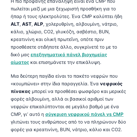
Η πιο προφανής επανάληψη είναι ένα CMP που
πωλείται μαζί με μια ξεχωριστή προσθήκη για το
ήπαρ ή τους ηλεκτρολύτες. Ένα CMP καλύπτει ήδη
ALT
,
AST
,
ALP
, χολερυθρίνη, αλβουμίνη, νάτριο,
κάλιο, χλώριο, CO2, γλυκόζη, ασβέστιο, BUN,
κρεατινίνη και ολική πρωτεΐνη, οπότε πριν
προσθέσετε οτιδήποτε άλλο, συγκρίνετέ το με το
δικό μας
επεξηγηματικό πάνελ βιοχημείας
αίματος
και επισημάνετε την επικάλυψη.
Μια δεύτερη παγίδα είναι το πακέτο νεφρών που
«κουμπώνει» στην ίδια παραγγελία. Ένα
νεφρικός
πίνακας
μπορεί να προσθέσει φωσφόρο και μερικές
φορές αλβουμίνη, αλλά οι βασικοί αριθμοί των
νεφρών επικαλύπτονται σε μεγάλο βαθμό με ένα
CMP, γι’ αυτό η
σύγκριση νεφρικού πάνελ vs CMP
γλιτώνει τους ανθρώπους από το να πληρώνουν δύο
φορές για κρεατινίνη, BUN, νάτριο, κάλιο και CO2.