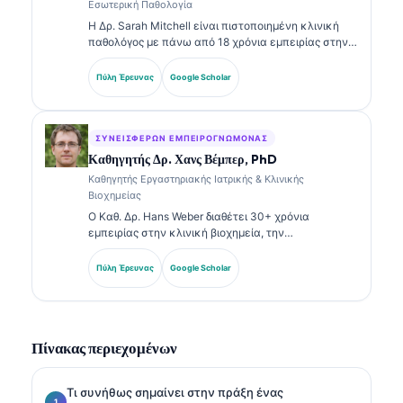
Εσωτερική Παθολογία
Η Δρ. Sarah Mitchell είναι πιστοποιημένη κλινική
παθολόγος με πάνω από 18 χρόνια εμπειρίας στην
εργαστηριακή ιατρική και στην διαγνωστική
ανάλυση. Διαθέτει εξειδικευμένες πιστοποιήσεις
Πύλη Έρευνας
Google Scholar
στην κλινική χημεία και έχει δημοσιεύσει εκτενώς
σχετικά με πάνελ βιοδεικτών και εργαστηριακή
ανάλυση στην κλινική πρακτική.
ΣΥΝΕΙΣΦΈΡΩΝ ΕΜΠΕΙΡΟΓΝΏΜΟΝΑΣ
Καθηγητής Δρ. Χανς Βέμπερ, PhD
Καθηγητής Εργαστηριακής Ιατρικής & Κλινικής
Βιοχημείας
Ο Καθ. Δρ. Hans Weber διαθέτει 30+ χρόνια
εμπειρίας στην κλινική βιοχημεία, την
εργαστηριακή ιατρική και την έρευνα βιοδεικτών.
Πρώην Πρόεδρος της Γερμανικής Εταιρείας Κλινικής
Πύλη Έρευνας
Google Scholar
Χημείας, ειδικεύεται στην ανάλυση διαγνωστικών
πάνελ, στην τυποποίηση βιοδεικτών και στην
εργαστηριακή ιατρική με υποβοήθηση AI.
Πίνακας περιεχομένων
Τι συνήθως σημαίνει στην πράξη ένας