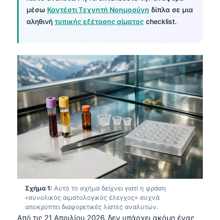
μέσω
Καντέστι Τεχνητή Νοημοσύνη
δίπλα σε μια
αληθινή
τυπικής εξέτασης αίματος
checklist.
Σχήμα 1:
Αυτό το σχήμα δείχνει γιατί η φράση
«συνολικός αιματολογικός έλεγχος» συχνά
αποκρύπτει διαφορετικές λίστες αναλυτών.
Από τις 21 Απριλίου 2026, δεν υπάρχει ακόμη ένας