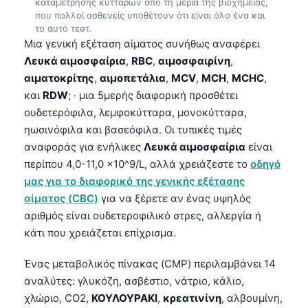
καταμέτρησης κυττάρων από τη μεριά της βιοχημείας,
που πολλοί ασθενείς υποθέτουν ότι είναι όλο ένα και
το αυτό τεστ.
Μια γενική εξέταση αίματος συνήθως αναφέρει
Λευκά αιμοσφαίρια
,
RBC
,
αιμοσφαιρίνη
,
αιματοκρίτης
,
αιμοπετάλια
,
MCV
,
MCH
,
MCHC
,
και
RDW
; · μια 5μερής διαφορική προσθέτει
ουδετερόφιλα, λεμφοκύτταρα, μονοκύτταρα,
ηωσινόφιλα και βασεόφιλα. Οι τυπικές τιμές
αναφοράς για ενήλικες
Λευκά αιμοσφαίρια
είναι
περίπου 4,0-11,0 ×10^9/L, αλλά χρειάζεστε το
οδηγό
μας για το διαφορικό της γενικής εξέτασης
αίματος (CBC)
για να ξέρετε αν ένας υψηλός
αριθμός είναι ουδετεροφιλικό στρες, αλλεργία ή
κάτι που χρειάζεται επίχρισμα.
Ένας μεταβολικός πίνακας (CMP) περιλαμβάνει 14
αναλύτες: γλυκόζη, ασβέστιο, νάτριο, κάλιο,
χλώριο, CO2,
ΚΟΥΛΟΥΡΑΚΙ
,
κρεατινίνη
, αλβουμίνη,