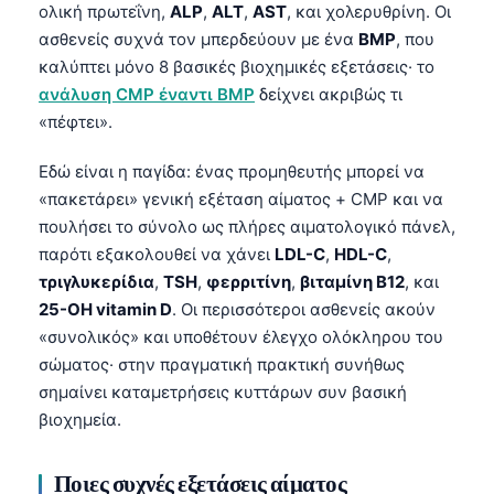
ολική πρωτεΐνη,
ALP
,
ALT
,
AST
, και χολερυθρίνη. Οι
ασθενείς συχνά τον μπερδεύουν με ένα
BMP
, που
καλύπτει μόνο 8 βασικές βιοχημικές εξετάσεις· το
ανάλυση CMP έναντι BMP
δείχνει ακριβώς τι
«πέφτει».
Εδώ είναι η παγίδα: ένας προμηθευτής μπορεί να
«πακετάρει» γενική εξέταση αίματος + CMP και να
πουλήσει το σύνολο ως πλήρες αιματολογικό πάνελ,
παρότι εξακολουθεί να χάνει
LDL-C
,
HDL-C
,
τριγλυκερίδια
,
TSH
,
φερριτίνη
,
βιταμίνη Β12
, και
25-OH vitamin D
. Οι περισσότεροι ασθενείς ακούν
«συνολικός» και υποθέτουν έλεγχο ολόκληρου του
σώματος· στην πραγματική πρακτική συνήθως
σημαίνει καταμετρήσεις κυττάρων συν βασική
βιοχημεία.
Ποιες συχνές εξετάσεις αίματος