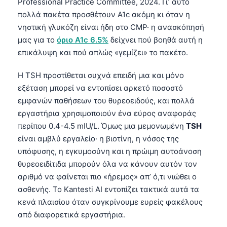
Professional Practice Committee, 2024. Γι’ αυτό
πολλά πακέτα προσθέτουν A1c ακόμη κι όταν η
νηστική γλυκόζη είναι ήδη στο CMP· η ανασκόπησή
μας για το
όριο A1c 6.5%
δείχνει πού βοηθά αυτή η
επικάλυψη και πού απλώς «γεμίζει» το πακέτο.
Η TSH προστίθεται συχνά επειδή μια και μόνο
εξέταση μπορεί να εντοπίσει αρκετό ποσοστό
εμφανών παθήσεων του θυρεοειδούς, και πολλά
εργαστήρια χρησιμοποιούν ένα εύρος αναφοράς
περίπου 0.4-4.5 mIU/L. Όμως μια μεμονωμένη
TSH
είναι αμβλύ εργαλείο· η βιοτίνη, η νόσος της
υπόφυσης, η εγκυμοσύνη και η πρώιμη αυτοάνοση
θυρεοειδίτιδα μπορούν όλα να κάνουν αυτόν τον
αριθμό να φαίνεται πιο «ήρεμος» απ’ ό,τι νιώθει ο
ασθενής. Το Kantesti AI εντοπίζει τακτικά αυτά τα
κενά πλαισίου όταν συγκρίνουμε ευρείς φακέλους
από διαφορετικά εργαστήρια.