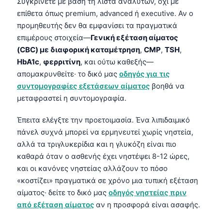
Gàidhlig
Συγκρίνετε με βάση τη λίστα αναλυτών, όχι με
επίθετα όπως premium, advanced ή executive. Αν ο
Euskara
προμηθευτής δεν θα εμφανίσει τα πραγματικά
Македонски јазик
επιμέρους στοιχεία—
Γενική εξέταση αίματος
Latviešu valoda
(CBC) με διαφορική καταμέτρηση
,
CMP
,
TSH
,
HbA1c
,
φερριτίνη
, και ούτω καθεξής—
Galego
απομακρυνθείτε· το δικό μας
οδηγός για τις
অসমীয়া
συντομογραφίες εξετάσεων αίματος
βοηθά να
සිංහල
μεταφραστεί η συντομογραφία.
سنڌي
Έπειτα ελέγξτε την προετοιμασία. Ένα λιπιδαιμικό
پښتو
πάνελ συχνά μπορεί να ερμηνευτεί χωρίς νηστεία,
αλλά τα τριγλυκερίδια και η γλυκόζη είναι πιο
καθαρά όταν ο ασθενής έχει νηστέψει 8-12 ώρες,
Slovenčina
και οι κανόνες νηστείας αλλάζουν το πόσο
Hrvatski
«κοστίζει» πραγματικά σε χρόνο μια τυπική εξέταση
αίματος· δείτε το δικό μας
οδηγός νηστείας πριν
Suomi
από εξέταση αίματος
αν η προσφορά είναι ασαφής.
Қазақ тілі