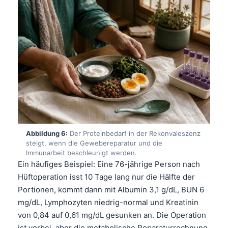
Frysk
Esperanto
Беларуская мова
Татар теле
Кыргызча
ئۇيغۇرچە
Cebuano
Basa Jawa
Abbildung 6:
Der Proteinbedarf in der Rekonvaleszenz
steigt, wenn die Gewebereparatur und die
ພາສາລາວ
Immunarbeit beschleunigt werden.
Монгол
Ein häufiges Beispiel: Eine 76-jährige Person nach
Hüftoperation isst 10 Tage lang nur die Hälfte der
Afrikaans
Portionen, kommt dann mit Albumin 3,1 g/dL, BUN 6
العربية المغربية
mg/dL, Lymphozyten niedrig-normal und Kreatinin
Occitan
von 0,84 auf 0,61 mg/dL gesunken an. Die Operation
ist vorbei, aber die metabolische Reparaturrechnung