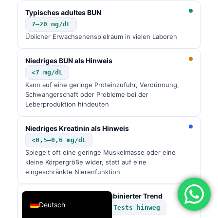
فارسی
Typisches adultes BUN
7–20 mg/dL
简体中文
Üblicher Erwachsenenspielraum in vielen Laboren
Română
Türkçe
Niedriges BUN als Hinweis
<7 mg/dL
Ελληνικά
Kann auf eine geringe Proteinzufuhr, Verdünnung,
Português
Schwangerschaft oder Probleme bei der
Leberproduktion hindeuten
Español
Italiano
Niedriges Kreatinin als Hinweis
עִבְרִית
<0,5–0,6 mg/dL
Spiegelt oft eine geringe Muskelmasse oder eine
Français
kleine Körpergröße wider, statt auf eine
eingeschränkte Nierenfunktion
العربية
English
Besorgniserregender kombinierter Trend
Deutsch
Beides fällt über 2+ Tests hinweg