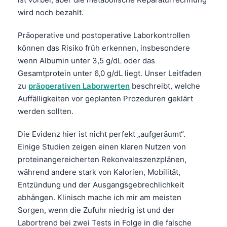
Gàidhlig
wird noch bezahlt.
Euskara
Македонски јазик
Präoperative und postoperative Laborkontrollen
können das Risiko früh erkennen, insbesondere
Latviešu valoda
wenn Albumin unter 3,5 g/dL oder das
Galego
Gesamtprotein unter 6,0 g/dL liegt. Unser Leitfaden
অসমীয়া
zu
präoperativen Laborwerten
beschreibt, welche
Auffälligkeiten vor geplanten Prozeduren geklärt
සිංහල
werden sollten.
سنڌي
Die Evidenz hier ist nicht perfekt „aufgeräumt“.
پښتو
Einige Studien zeigen einen klaren Nutzen von
proteinangereicherten Rekonvaleszenzplänen,
Slovenčina
während andere stark von Kalorien, Mobilität,
Entzündung und der Ausgangsgebrechlichkeit
Hrvatski
abhängen. Klinisch mache ich mir am meisten
Suomi
Sorgen, wenn die Zufuhr niedrig ist und der
Қазақ тілі
Labortrend bei zwei Tests in Folge in die falsche