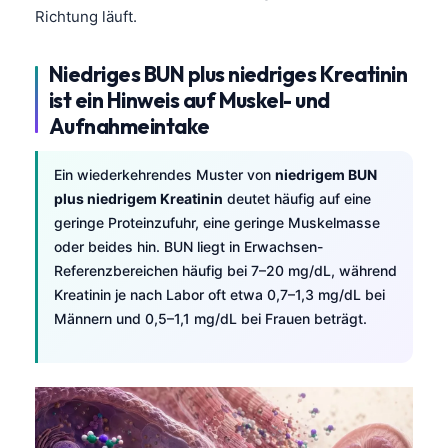
Català
Richtung läuft.
O‘zbekcha
Niedriges BUN plus niedriges Kreatinin
Українська
ist ein Hinweis auf Muskel- und
አማርኛ
Aufnahmeintake
Kiswahili
Ein wiederkehrendes Muster von
niedrigem BUN
ភាសាខ្មែរ
plus niedrigem Kreatinin
deutet häufig auf eine
ဗမာစာ
geringe Proteinzufuhr, eine geringe Muskelmasse
ไทย
oder beides hin. BUN liegt in Erwachsen-
Referenzbereichen häufig bei 7–20 mg/dL, während
Tagalog
Kreatinin je nach Labor oft etwa 0,7–1,3 mg/dL bei
Tiếng Việt
Männern und 0,5–1,1 mg/dL bei Frauen beträgt.
Bahasa Melayu
മലയാളം
ಕನ್ನಡ
ગુજરાતી