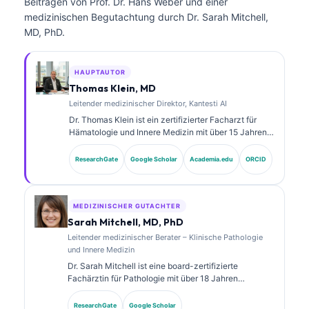
Beiträgen von Prof. Dr. Hans Weber und einer
medizinischen Begutachtung durch Dr. Sarah Mitchell,
MD, PhD.
HAUPTAUTOR
Thomas Klein, MD
Leitender medizinischer Direktor, Kantesti AI
Dr. Thomas Klein ist ein zertifizierter Facharzt für
Hämatologie und Innere Medizin mit über 15 Jahren
Erfahrung in der Labormedizin und in der KI-
gestützten klinischen Analyse. Als Chief Medical
ResearchGate
Google Scholar
Academia.edu
ORCID
Officer bei Kantesti AI übernimmt er die klinische
Aufsicht über die medizinische Richtigkeit des
proprietären neuronalen Netzwerks. Dr. Klein hat
umfangreich zu der Interpretation von Biomarkern
MEDIZINISCHER GUTACHTER
und zu Labor- diagnostik in Themen der
Sarah Mitchell, MD, PhD
Labormedizin veröffentlicht.
Leitender medizinischer Berater – Klinische Pathologie
und Innere Medizin
Dr. Sarah Mitchell ist eine board-zertifizierte
Fachärztin für Pathologie mit über 18 Jahren
Erfahrung in der Laboratoriumsmedizin und in der
diagnostischen Analyse. Sie verfügt über
ResearchGate
Google Scholar