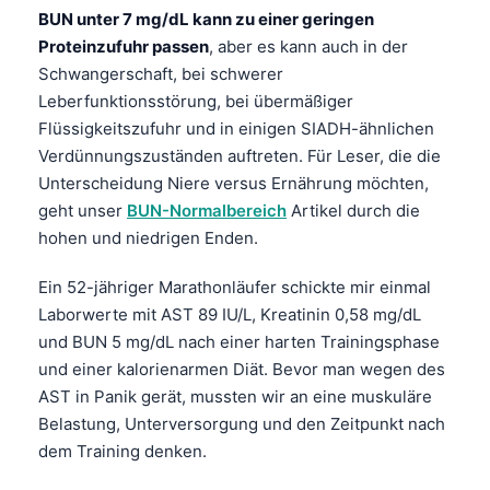
Čeština
BUN unter 7 mg/dL kann zu einer geringen
Proteinzufuhr passen
, aber es kann auch in der
日本語
Schwangerschaft, bei schwerer
Eesti
Leberfunktionsstörung, bei übermäßiger
Azərbaycan dili
Flüssigkeitszufuhr und in einigen SIADH-ähnlichen
Verdünnungszuständen auftreten. Für Leser, die die
Bosanski
Unterscheidung Niere versus Ernährung möchten,
Svenska
geht unser
BUN-Normalbereich
Artikel durch die
Српски језик
hohen und niedrigen Enden.
Íslenska
Ein 52-jähriger Marathonläufer schickte mir einmal
Հայերեն
Laborwerte mit AST 89 IU/L, Kreatinin 0,58 mg/dL
Bahasa Indonesia
und BUN 5 mg/dL nach einer harten Trainingsphase
und einer kalorienarmen Diät. Bevor man wegen des
हिन्दी
AST in Panik gerät, mussten wir an eine muskuläre
Nederlands
Belastung, Unterversorgung und den Zeitpunkt nach
Dansk
dem Training denken.
Български