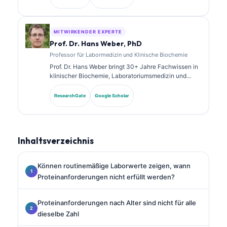
Spezialzertifizierungen in klinischer Chemie und hat
umfangreich zu Biomarker-Panels und
Laboranalysen in der klinischen Praxis veröffentlicht.
MITWIRKENDER EXPERTE
Prof. Dr. Hans Weber, PhD
Professor für Labormedizin und Klinische Biochemie
Prof. Dr. Hans Weber bringt 30+ Jahre Fachwissen in
klinischer Biochemie, Laboratoriumsmedizin und
Biomarkerforschung mit. Als ehemaliger Präsident der
Deutschen Gesellschaft für Klinische Chemie ist er
ResearchGate
Google Scholar
auf die Analyse diagnostischer Panels, die
Standardisierung von Biomarkern und KI-gestützte
Laboratoriumsmedizin spezialisiert.
Inhaltsverzeichnis
Können routinemäßige Laborwerte zeigen, wann
Proteinanforderungen nicht erfüllt werden?
Proteinanforderungen nach Alter sind nicht für alle
dieselbe Zahl