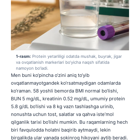
1-rasm:
Protein yetarliligi odatda mushak, buyrak, jigar
va ovqatlanish markerlari bo‘yicha naqsh sifatida
namoyon bo‘ladi.
Men buni ko‘pincha o‘zini aniq to‘yib
ovqatlanmayotgandek ko‘rsatmaydigan odamlarda
ko‘raman. 58 yoshli bemorda BMI normal bo‘lishi,
BUN 5 mg/dL, kreatinin 0.52 mg/dL, umumiy protein
5.8 g/dL bo‘lishi va 8 kg vazn tashlashga urinib,
nonushta uchun tost, salatlar va qahva iste’mol
qilganlik tarixi bo‘lishi mumkin. Bu raqamlarning hech
biri favqulodda holatni baqirib aytmaydi, lekin
birgalikda ular yanada sokinroq hikoyani aytib beradi.