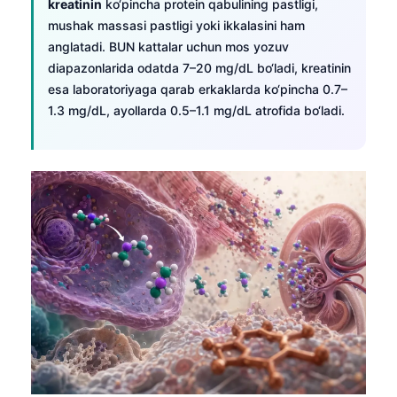
kreatinin
ko‘pincha protein qabulining pastligi,
mushak massasi pastligi yoki ikkalasini ham
తెలుగు
anglatadi. BUN kattalar uchun mos yozuv
मराठी
diapazonlarida odatda 7–20 mg/dL bo‘ladi, kreatinin
اردو
esa laboratoriyaga qarab erkaklarda ko‘pincha 0.7–
1.3 mg/dL, ayollarda 0.5–1.1 mg/dL atrofida bo‘ladi.
বাংলা
Shqip
Magyar
Slovenščina
한국어
Polski
Lietuvių kalba
Русский
ქართული
Čeština