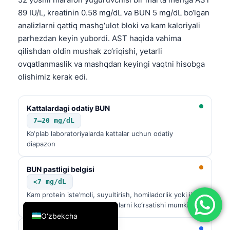
89 IU/L, kreatinin 0.58 mg/dL va BUN 5 mg/dL bo‘lgan
简体中文
analizlarni qattiq mashg‘ulot bloki va kam kaloriyali
Română
parhezdan keyin yubordi. AST haqida vahima
Türkçe
qilishdan oldin mushak zo‘riqishi, yetarli
Ελληνικά
ovqatlanmaslik va mashqdan keyingi vaqtni hisobga
olishimiz kerak edi.
Português
Español
Kattalardagi odatiy BUN
Italiano
7–20 mg/dL
עִבְרִית
Ko‘plab laboratoriyalarda kattalar uchun odatiy
diapazon
Français
العربية
BUN pastligi belgisi
Deutsch
<7 mg/dL
Kam protein iste’moli, suyultirish, homiladorlik yoki jigar
English
sintezi bilan bog‘liq muammolarni ko‘rsatishi mumkin
O‘zbekcha