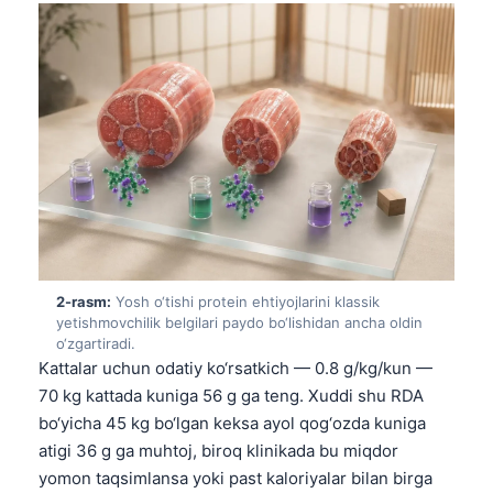
2-rasm:
Yosh o‘tishi protein ehtiyojlarini klassik
yetishmovchilik belgilari paydo bo‘lishidan ancha oldin
o‘zgartiradi.
Kattalar uchun odatiy ko‘rsatkich — 0.8 g/kg/kun —
70 kg kattada kuniga 56 g ga teng. Xuddi shu RDA
bo‘yicha 45 kg bo‘lgan keksa ayol qog‘ozda kuniga
atigi 36 g ga muhtoj, biroq klinikada bu miqdor
yomon taqsimlansa yoki past kaloriyalar bilan birga