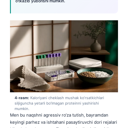
o‘tkazib yuborishi mumkin.
4-rasm:
Kaloriyani cheklash mushak ko‘rsatkichlari
siljiguncha yetarli bo‘lmagan proteinni yashirishi
mumkin.
Men bu naqshni agressiv ro‘za tutish, bayramdan
keyingi parhez va ishtahani pasaytiruvchi dori rejalari