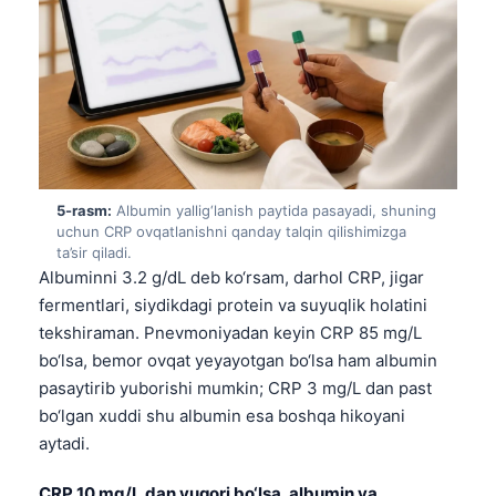
5-rasm:
Albumin yallig‘lanish paytida pasayadi, shuning
uchun CRP ovqatlanishni qanday talqin qilishimizga
ta’sir qiladi.
Albuminni 3.2 g/dL deb ko‘rsam, darhol CRP, jigar
fermentlari, siydikdagi protein va suyuqlik holatini
tekshiraman. Pnevmoniyadan keyin CRP 85 mg/L
bo‘lsa, bemor ovqat yeyayotgan bo‘lsa ham albumin
pasaytirib yuborishi mumkin; CRP 3 mg/L dan past
bo‘lgan xuddi shu albumin esa boshqa hikoyani
aytadi.
CRP 10 mg/L dan yuqori bo‘lsa, albumin va