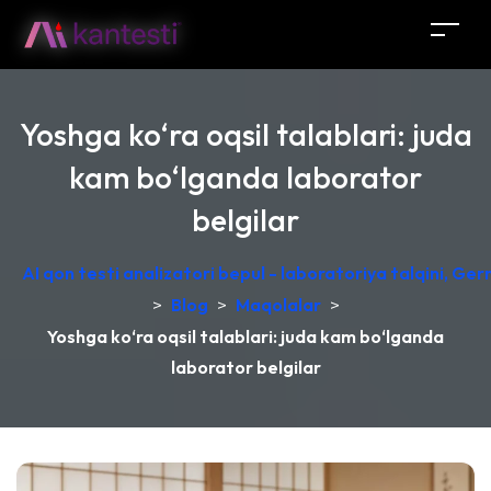
Yoshga ko‘ra oqsil talablari: juda
kam bo‘lganda laborator
belgilar
AI qon testi analizatori bepul - laboratoriya talqini, Ge
>
Blog
>
Maqolalar
>
Yoshga ko‘ra oqsil talablari: juda kam bo‘lganda
laborator belgilar