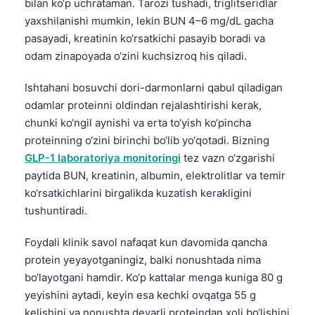
bilan ko‘p uchrataman. Tarozi tushadi, triglitseridlar
yaxshilanishi mumkin, lekin BUN 4–6 mg/dL gacha
pasayadi, kreatinin ko‘rsatkichi pasayib boradi va
odam zinapoyada o‘zini kuchsizroq his qiladi.
Ishtahani bosuvchi dori-darmonlarni qabul qiladigan
odamlar proteinni oldindan rejalashtirishi kerak,
chunki ko‘ngil aynishi va erta to‘yish ko‘pincha
proteinning o‘zini birinchi bo‘lib yo‘qotadi. Bizning
GLP-1 laboratoriya monitoringi
tez vazn o‘zgarishi
paytida BUN, kreatinin, albumin, elektrolitlar va temir
ko‘rsatkichlarini birgalikda kuzatish kerakligini
tushuntiradi.
Foydali klinik savol nafaqat kun davomida qancha
protein yeyayotganingiz, balki nonushtada nima
bo‘layotgani hamdir. Ko‘p kattalar menga kuniga 80 g
yeyishini aytadi, keyin esa kechki ovqatga 55 g
kelishini va nonushta deyarli proteindan xoli bo‘lishini