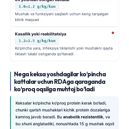
1.0–1.2 g/kg/kun
Mushak va funksiyani saqlash uchun keng tarqalgan
klinik maqsad
Kasallik yoki reabilitatsiya
1.2–1.5 g/kg/kun
Ko‘pincha yara, infeksiya tiklanishi yoki mushakni qayta
tiklash talabi oshganda qo‘llanadi
Nega keksa yoshdagilar ko‘pincha
kattalar uchun RDAga qaraganda
ko‘proq oqsilga muhtoj bo‘ladi
Keksalar ko‘pincha ko‘proq protein kerak bo‘ladi,
chunki qarish mushaklari kichik protein dozalariga
kamroq javob beradi. Bu
anabolik rezistentlik
, va
bu shuni anglatadiki, nonushtada 15 g mushak oqsil