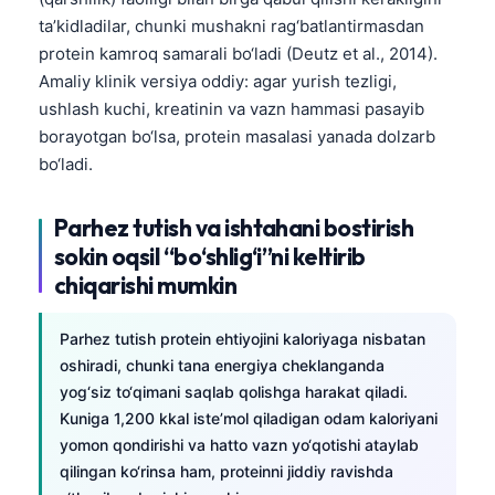
ta’kidladilar, chunki mushakni rag‘batlantirmasdan
protein kamroq samarali bo‘ladi (Deutz et al., 2014).
Amaliy klinik versiya oddiy: agar yurish tezligi,
ushlash kuchi, kreatinin va vazn hammasi pasayib
borayotgan bo‘lsa, protein masalasi yanada dolzarb
bo‘ladi.
Parhez tutish va ishtahani bostirish
sokin oqsil “bo‘shlig‘i”ni keltirib
chiqarishi mumkin
Parhez tutish protein ehtiyojini kaloriyaga nisbatan
oshiradi, chunki tana energiya cheklanganda
yog‘siz to‘qimani saqlab qolishga harakat qiladi.
Kuniga 1,200 kkal iste’mol qiladigan odam kaloriyani
yomon qondirishi va hatto vazn yo‘qotishi ataylab
qilingan ko‘rinsa ham, proteinni jiddiy ravishda