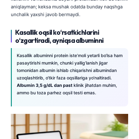
aniqlayman; keksa mushak odatda bunday naqshga
unchalik yaxshi javob bermaydi.
Kasallik oqsil ko‘rsatkichlarini
o‘zgartiradi, ayniqsa albuminni
Kasallik albuminni protein iste’moli yetarli bo‘lsa ham
pasaytirishi mumkin, chunki yallig‘lanish jigar
tomonidan albumin ishlab chiqarishni albumindan
uzoqlashtirib, o‘tkir faza oqsillariga yo‘naltiradi.
Albumin 3,5 g/dL dan past
klinik jihatdan muhim,
ammo bu toza parhez oqsil testi emas.