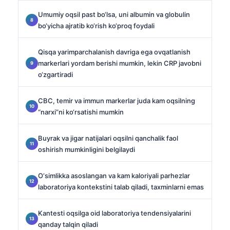
Umumiy oqsil past bo‘lsa, uni albumin va globulin
bo‘yicha ajratib ko‘rish ko‘proq foydali
Qisqa yarimparchalanish davriga ega ovqatlanish
markerlari yordam berishi mumkin, lekin CRP javobni
o‘zgartiradi
CBC, temir va immun markerlar juda kam oqsilning
“narxi”ni ko‘rsatishi mumkin
Buyrak va jigar natijalari oqsilni qanchalik faol
oshirish mumkinligini belgilaydi
O‘simlikka asoslangan va kam kaloriyali parhezlar
laboratoriya kontekstini talab qiladi, taxminlarni emas
Kantesti oqsilga oid laboratoriya tendensiyalarini
qanday talqin qiladi