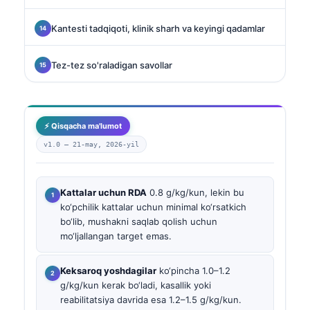
Kantesti tadqiqoti, klinik sharh va keyingi qadamlar
Tez-tez so'raladigan savollar
⚡ Qisqacha ma'lumot
v1.0 —
21-may, 2026-yil
Kattalar uchun RDA
0.8 g/kg/kun, lekin bu
ko‘pchilik kattalar uchun minimal ko‘rsatkich
bo‘lib, mushakni saqlab qolish uchun
mo‘ljallangan target emas.
Keksaroq yoshdagilar
ko‘pincha 1.0–1.2
g/kg/kun kerak bo‘ladi, kasallik yoki
reabilitatsiya davrida esa 1.2–1.5 g/kg/kun.