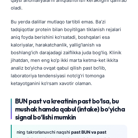
qaysi anomaliyalarni aniqlashtirish kerakligini qamrab
Català
oladi.
Українська
Bu yerda dalillar mutlaqo tartibli emas. Ba’zi
አማርኛ
tadqiqotlar protein bilan boyitilgan tiklanish rejalari
Kiswahili
aniq foyda berishini ko‘rsatadi, boshqalari esa
kaloriyalar, harakatchanlik, yallig‘lanish va
ភាសាខ្មែរ
boshlang‘ich darajadagi zaiflikka juda bog‘liq. Klinik
ဗမာစာ
jihatdan, men eng ko‘p ikki marta ketma-ket ikkita
ไทย
analiz bo‘yicha ovqat qabul qilish past bo‘lib,
laboratoriya tendensiyasi noto‘g‘ri tomonga
Tagalog
ketayotganini ko‘rsam xavotir olaman.
Tiếng Việt
Bahasa Melayu
BUN past va kreatinin past bo‘lsa, bu
മലയാളം
mushak hamda qabul (intake) bo‘yicha
signal bo‘lishi mumkin
ಕನ್ನಡ
ગુજરાતી
ning takrorlanuvchi naqshi
past BUN va past
தமிழ்