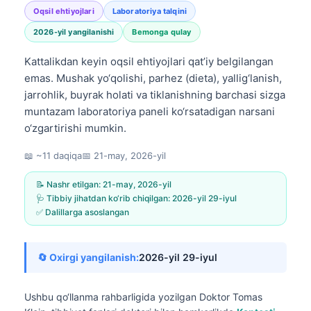
Oqsil ehtiyojlari
Laboratoriya talqini
2026-yil yangilanishi
Bemonga qulay
Kattalikdan keyin oqsil ehtiyojlari qat’iy belgilangan
emas. Mushak yo‘qolishi, parhez (dieta), yallig‘lanish,
jarrohlik, buyrak holati va tiklanishning barchasi sizga
muntazam laboratoriya paneli ko‘rsatadigan narsani
o‘zgartirishi mumkin.
📖 ~11 daqiqa
📅
21-may, 2026-yil
📝 Nashr etilgan:
21-may, 2026-yil
🩺 Tibbiy jihatdan ko‘rib chiqilgan:
2026-yil 29-iyul
✅ Dalillarga asoslangan
🔄 Oxirgi yangilanish:
2026-yil 29-iyul
Ushbu qo‘llanma rahbarligida yozilgan
Doktor Tomas