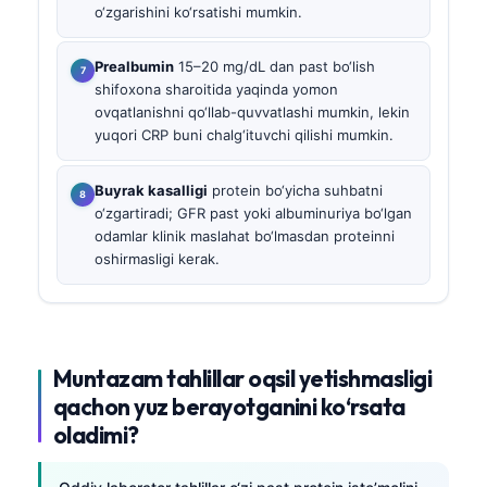
o‘zgarishini ko‘rsatishi mumkin.
Prealbumin
15–20 mg/dL dan past bo‘lish
shifoxona sharoitida yaqinda yomon
ovqatlanishni qo‘llab-quvvatlashi mumkin, lekin
yuqori CRP buni chalg‘ituvchi qilishi mumkin.
Buyrak kasalligi
protein bo‘yicha suhbatni
o‘zgartiradi; GFR past yoki albuminuriya bo‘lgan
odamlar klinik maslahat bo‘lmasdan proteinni
oshirmasligi kerak.
Muntazam tahlillar oqsil yetishmasligi
qachon yuz berayotganini ko‘rsata
oladimi?