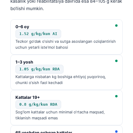
kasallik yoki reabilitatsiya davrida esa 84–105 g kerak
bo‘lishi mumkin.
0–6 oy
1.52 g/kg/kun AI
Tezkor go‘dak o‘sishi va sutga asoslangan oziqlantirish
uchun yetarli iste’mol bahosi
1–3 yosh
1.05 g/kg/kun RDA
Kattalarga nisbatan kg boshiga ehtiyoj yuqoriroq,
chunki o‘sish faol kechadi
Kattalar 19+
0.8 g/kg/kun RDA
Sog‘lom kattalar uchun minimal o‘rtacha maqsad,
tiklanish maqsadi emas
65 yoshdan oshgan kattalar