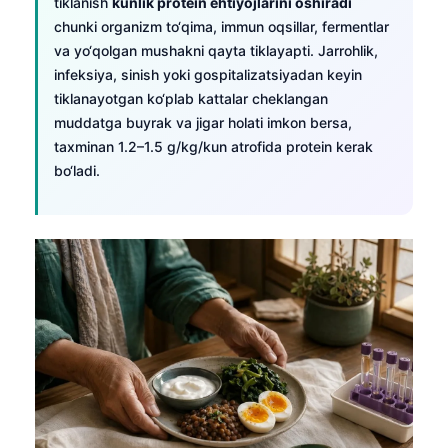
tiklanish
kunlik protein ehtiyojlarini oshiradi
Frysk
chunki organizm to‘qima, immun oqsillar, fermentlar
va yo‘qolgan mushakni qayta tiklayapti. Jarrohlik,
Esperanto
infeksiya, sinish yoki gospitalizatsiyadan keyin
Беларуская мова
tiklanayotgan ko‘plab kattalar cheklangan
Татар теле
muddatga buyrak va jigar holati imkon bersa,
taxminan 1.2–1.5 g/kg/kun atrofida protein kerak
Кыргызча
bo‘ladi.
ئۇيغۇرچە
Cebuano
Basa Jawa
ພາສາລາວ
Монгол
Afrikaans
العربية المغربية
Occitan