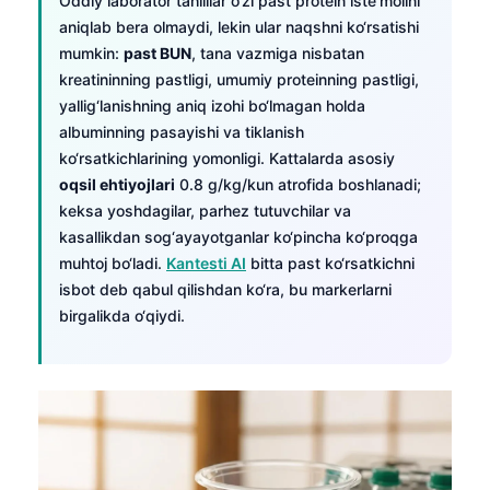
Oddiy laborator tahlillar o‘zi past protein iste’molini
aniqlab bera olmaydi, lekin ular naqshni ko‘rsatishi
mumkin:
past BUN
, tana vazmiga nisbatan
kreatininning pastligi, umumiy proteinning pastligi,
yallig‘lanishning aniq izohi bo‘lmagan holda
albuminning pasayishi va tiklanish
ko‘rsatkichlarining yomonligi. Kattalarda asosiy
oqsil ehtiyojlari
0.8 g/kg/kun atrofida boshlanadi;
keksa yoshdagilar, parhez tutuvchilar va
kasallikdan sog‘ayayotganlar ko‘pincha ko‘proqga
muhtoj bo‘ladi.
Kantesti AI
bitta past ko‘rsatkichni
isbot deb qabul qilishdan ko‘ra, bu markerlarni
birgalikda o‘qiydi.