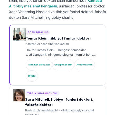
Klein, tibbiyot fanlari doktori
bilan hamkorlikda
Kantesti
AI tibbiy maslahat kengashi
, jumladan, professor doktor
Xans Veberning hissalari va tibbiyot fanlari doktori, falsafa
doktori Sara Mitchellning tibbiy sharhi.
BOSH MUALLIF
Tomas Klein, tibbiyot fanlari doktori
Kantesti AI bosh tibbiyot xodimi
Doktor Tomas Klein — kengash tomonidan
tasdiqlangan klinik gematolog va internist bo‘lib,
laboratoriya tibbiyoti va AI yordamida klinik tahlil
sohasida 15 yildan ortiq tajribaga ega. Kantesti AI
Tadqiqot darvozasi
Google Scholar
Academia.edu
kompaniyasida Bosh tibbiy xodim sifatida u xususiy
neyron tarmoqning tibbiy aniqligi bo‘yicha klinik
ORCID
nazoratni ta’minlaydi. Doktor Klein biomarkerlar
talqini va laboratoriya diagnostikasi bo‘yicha
laboratoriya tibbiyoti mavzularida keng ko‘lamli ilmiy
ishlar e’lon qilgan.
TIBBIY SHARHLOVCHI
Sara Mitchell, tibbiyot fanlari doktori,
falsafa doktori
Bosh tibbiy maslahatchi - Klinik patologiya va ichki
kasalliklar