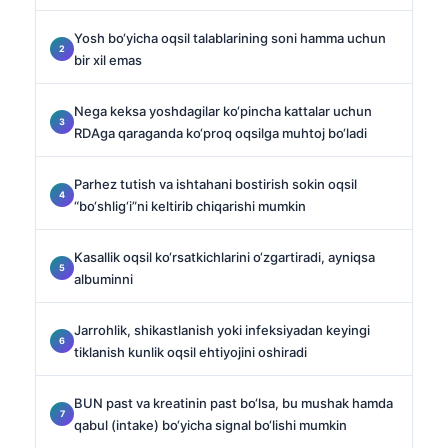
Yosh bo‘yicha oqsil talablarining soni hamma uchun
bir xil emas
Nega keksa yoshdagilar ko‘pincha kattalar uchun
RDAga qaraganda ko‘proq oqsilga muhtoj bo‘ladi
Parhez tutish va ishtahani bostirish sokin oqsil
“bo‘shlig‘i”ni keltirib chiqarishi mumkin
Kasallik oqsil ko‘rsatkichlarini o‘zgartiradi, ayniqsa
albuminni
Jarrohlik, shikastlanish yoki infeksiyadan keyingi
tiklanish kunlik oqsil ehtiyojini oshiradi
BUN past va kreatinin past bo‘lsa, bu mushak hamda
qabul (intake) bo‘yicha signal bo‘lishi mumkin