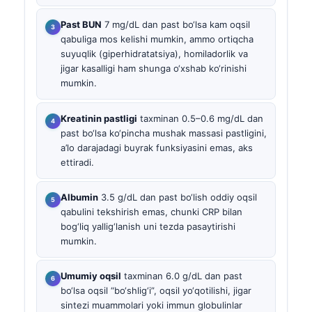
Past BUN
7 mg/dL dan past bo‘lsa kam oqsil
qabuliga mos kelishi mumkin, ammo ortiqcha
suyuqlik (giperhidratatsiya), homiladorlik va
jigar kasalligi ham shunga o‘xshab ko‘rinishi
mumkin.
Kreatinin pastligi
taxminan 0.5–0.6 mg/dL dan
past bo‘lsa ko‘pincha mushak massasi pastligini,
a’lo darajadagi buyrak funksiyasini emas, aks
ettiradi.
Albumin
3.5 g/dL dan past bo‘lish oddiy oqsil
qabulini tekshirish emas, chunki CRP bilan
bog‘liq yallig‘lanish uni tezda pasaytirishi
mumkin.
Umumiy oqsil
taxminan 6.0 g/dL dan past
bo‘lsa oqsil “bo‘shlig‘i”, oqsil yo‘qotilishi, jigar
sintezi muammolari yoki immun globulinlar