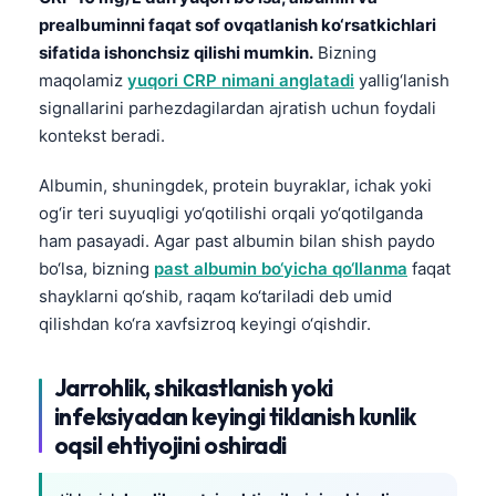
prealbuminni faqat sof ovqatlanish ko‘rsatkichlari
sifatida ishonchsiz qilishi mumkin.
Bizning
maqolamiz
yuqori CRP nimani anglatadi
yallig‘lanish
signallarini parhezdagilardan ajratish uchun foydali
kontekst beradi.
Albumin, shuningdek, protein buyraklar, ichak yoki
og‘ir teri suyuqligi yo‘qotilishi orqali yo‘qotilganda
ham pasayadi. Agar past albumin bilan shish paydo
bo‘lsa, bizning
past albumin bo‘yicha qo‘llanma
faqat
shayklarni qo‘shib, raqam ko‘tariladi deb umid
qilishdan ko‘ra xavfsizroq keyingi o‘qishdir.
Jarrohlik, shikastlanish yoki
infeksiyadan keyingi tiklanish kunlik
oqsil ehtiyojini oshiradi
Norsk bokmål
Ślōnskŏ gŏdka