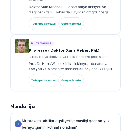
Doktor Sara Mitchell — laboratoriya tibbiyoti va
diagnostik tahlil sohasida 18 yildan ortiq tajribaga
ega, kengash tomonidan tasdiqlangan klinik patolog.
U klinik biokimyo bo‘yicha ixtisoslashtirilgan
Tadqiqot darvozasi
Google Scholar
sertifikatlarga ega va klinik amaliyotda biomarker
panellari hamda laboratoriya tahlili bo‘yicha keng
ko‘lamli ishlar e’lon qilgan.
MUTAXASSIS
Professor Doktor Xans Veber, PhD
Laboratoriya tibbiyoti va klinik biokimyo professori
Prof. Dr. Hans Weber klinik biokimyo, laboratoriya
tibbiyoti va biomarker tadqiqotlari bo‘yicha 30+ yillik
tajribaga ega. Germaniya Klinik biokimyo jamiyatining
sobiq prezidenti bo‘lib, u diagnostik panellar tahlili,
Tadqiqot darvozasi
Google Scholar
biomarkerlarni standartlashtirish va AI yordamidagi
laboratoriya tibbiyoti yo‘nalishlariga ixtisoslashgan.
Mundarija
Muntazam tahlillar oqsil yetishmasligi qachon yuz
berayotganini ko‘rsata oladimi?