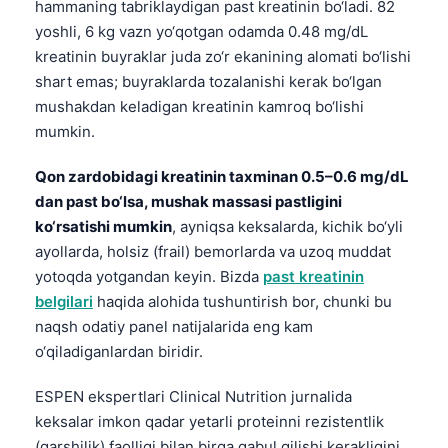
hammaning tabriklaydigan past kreatinin bo‘ladi. 82
yoshli, 6 kg vazn yo‘qotgan odamda 0.48 mg/dL
kreatinin buyraklar juda zo‘r ekanining alomati bo‘lishi
shart emas; buyraklarda tozalanishi kerak bo‘lgan
mushakdan keladigan kreatinin kamroq bo‘lishi
mumkin.
Qon zardobidagi kreatinin taxminan 0.5–0.6 mg/dL
dan past bo‘lsa, mushak massasi pastligini
ko‘rsatishi mumkin
, ayniqsa keksalarda, kichik bo‘yli
ayollarda, holsiz (frail) bemorlarda va uzoq muddat
yotoqda yotgandan keyin. Bizda
past kreatinin
belgilari
haqida alohida tushuntirish bor, chunki bu
naqsh odatiy panel natijalarida eng kam
o‘qiladiganlardan biridir.
ESPEN ekspertlari Clinical Nutrition jurnalida
keksalar imkon qadar yetarli proteinni rezistentlik
(qarshilik) faolligi bilan birga qabul qilishi kerakligini