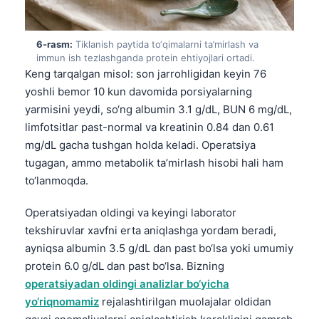
Gàidhlig
Euskara
6-rasm:
Tiklanish paytida to‘qimalarni ta’mirlash va
Македонски јазик
immun ish tezlashganda protein ehtiyojlari ortadi.
Latviešu valoda
Keng tarqalgan misol: son jarrohligidan keyin 76
yoshli bemor 10 kun davomida porsiyalarning
Galego
yarmisini yeydi, so‘ng albumin 3.1 g/dL, BUN 6 mg/dL,
অসমীয়া
limfotsitlar past-normal va kreatinin 0.84 dan 0.61
සිංහල
mg/dL gacha tushgan holda keladi. Operatsiya
tugagan, ammo metabolik ta’mirlash hisobi hali ham
سنڌي
to‘lanmoqda.
پښتو
Operatsiyadan oldingi va keyingi laborator
tekshiruvlar xavfni erta aniqlashga yordam beradi,
Slovenčina
ayniqsa albumin 3.5 g/dL dan past bo‘lsa yoki umumiy
Hrvatski
protein 6.0 g/dL dan past bo‘lsa. Bizning
Suomi
operatsiyadan oldingi analizlar bo‘yicha
yo‘riqnomamiz
rejalashtirilgan muolajalar oldidan
Қазақ тілі