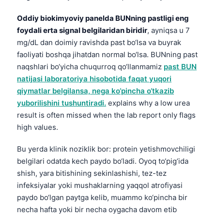
Oddiy biokimyoviy panelda BUNning pastligi eng
foydali erta signal belgilaridan biridir
, ayniqsa u 7
mg/dL dan doimiy ravishda past bo‘lsa va buyrak
faoliyati boshqa jihatdan normal bo‘lsa. BUNning past
naqshlari bo‘yicha chuqurroq qo‘llanmamiz
past BUN
natijasi laboratoriya hisobotida faqat yuqori
qiymatlar belgilansa, nega ko‘pincha o‘tkazib
yuborilishini tushuntiradi.
explains why a low urea
result is often missed when the lab report only flags
high values.
Bu yerda klinik noziklik bor: protein yetishmovchiligi
belgilari odatda kech paydo bo‘ladi. Oyoq to‘pig‘ida
shish, yara bitishining sekinlashishi, tez-tez
infeksiyalar yoki mushaklarning yaqqol atrofiyasi
paydo bo‘lgan paytga kelib, muammo ko‘pincha bir
necha hafta yoki bir necha oygacha davom etib