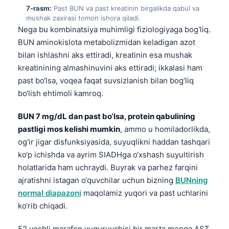
日本語
7-rasm:
Past BUN va past kreatinin birgalikda qabul va
mushak zaxirasi tomon ishora qiladi.
Eesti
Nega bu kombinatsiya muhimligi fiziologiyaga bog‘liq.
Azərbaycan dili
BUN aminokislota metabolizmidan keladigan azot
bilan ishlashni aks ettiradi, kreatinin esa mushak
Bosanski
kreatinining almashinuvini aks ettiradi; ikkalasi ham
Svenska
past bo‘lsa, voqea faqat suvsizlanish bilan bog‘liq
Српски језик
bo‘lish ehtimoli kamroq.
Íslenska
BUN 7 mg/dL dan past bo‘lsa, protein qabulining
Հայերեն
pastligi mos kelishi mumkin
, ammo u homiladorlikda,
Bahasa Indonesia
og‘ir jigar disfunksiyasida, suyuqlikni haddan tashqari
ko‘p ichishda va ayrim SIADHga o‘xshash suyultirish
हिन्दी
holatlarida ham uchraydi. Buyrak va parhez farqini
Nederlands
ajratishni istagan o‘quvchilar uchun bizning
BUNning
Dansk
normal diapazoni
maqolamiz yuqori va past uchlarini
ko‘rib chiqadi.
Български
فارسی
52 yoshli marafon yuguruvchisi bir marta menga AST