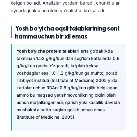
kelgan bo‘ladi. Analizlar yordam beradi, chunki ular
oynadagi aksdan oldin yo‘nalishni ko‘rsatadi.
Yosh bo‘yicha oqsil talablarining soni
hamma uchun bir xil emas
Yosh bo‘yicha protein talablari
erta go‘daklikda
taxminan 1.52 g/kg/kun dan sog‘lom kattalarda 0.8
g/kg/kun gacha o‘zgaradi, ko‘plab keksa
yoshdagilar esa 1.0–1.2 g/kg/kun ga muhtoj bo‘ladi.
Tibbiyot instituti (Institute of Medicine) 2005 yilda
kattalar uchun RDAni 0.8 g/kg/kun qilib belgilagan,
ammo bu maqsad yetishmovchilikning oldini olish
uchun mo‘ljallangan edi, qarish yoki kasallik davrida
mushakni albatta saqlab qolish uchun emas
(Institute of Medicine, 2005).