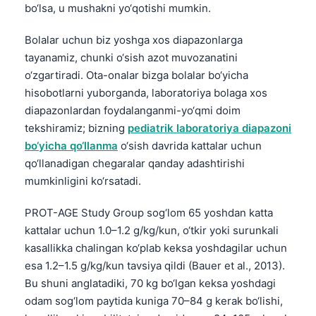
bo‘lsa, u mushakni yo‘qotishi mumkin.
Bolalar uchun biz yoshga xos diapazonlarga
tayanamiz, chunki o‘sish azot muvozanatini
o‘zgartiradi. Ota-onalar bizga bolalar bo‘yicha
hisobotlarni yuborganda, laboratoriya bolaga xos
diapazonlardan foydalanganmi-yo‘qmi doim
tekshiramiz; bizning
pediatrik laboratoriya diapazoni
bo‘yicha qo‘llanma
o‘sish davrida kattalar uchun
qo‘llanadigan chegaralar qanday adashtirishi
mumkinligini ko‘rsatadi.
PROT-AGE Study Group sog‘lom 65 yoshdan katta
kattalar uchun 1.0–1.2 g/kg/kun, o‘tkir yoki surunkali
kasallikka chalingan ko‘plab keksa yoshdagilar uchun
esa 1.2–1.5 g/kg/kun tavsiya qildi (Bauer et al., 2013).
Bu shuni anglatadiki, 70 kg bo‘lgan keksa yoshdagi
odam sog‘lom paytida kuniga 70–84 g kerak bo‘lishi,