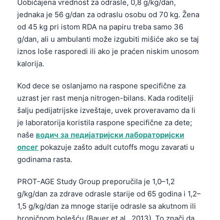
Uobičajena vrednost za odrasle, 0,8 g/kg/dan,
jednaka je 56 g/dan za odraslu osobu od 70 kg. Žena
od 45 kg pri istom RDA na papiru treba samo 36
g/dan, ali u ambulanti može izgubiti mišiće ako se taj
iznos loše rasporedi ili ako je praćen niskim unosom
kalorija.
Kod dece se oslanjamo na rasponе specifične za
uzrast jer rast menja nitrogen-bilans. Kada roditelji
šalju pedijatrijske izveštaje, uvek proveravamo da li
je laboratorija koristila rasponе specifične za dete;
naše
водич за педијатријски лабораторијски
опсег
pokazuje zašto adult cutoffs mogu zavarati u
godinama rasta.
PROT-AGE Study Group preporučila je 1,0–1,2
g/kg/dan za zdrave odrasle starije od 65 godina i 1,2–
1,5 g/kg/dan za mnoge starije odrasle sa akutnom ili
hroničnom bolešću (Bauer et al., 2013). To znači da