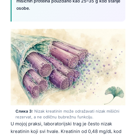
mišićnih proteina pouzdano kao 25–35 g kod starije
osobe.
Слика 3:
Nizak kreatinin može odražavati nizak mišićni
rezervat, a ne odličnu bubrežnu funkciju.
U mojoj praksi, laboratorijski trag je često nizak
kreatinin koji svi hvale. Kreatinin od 0,48 mg/dL kod