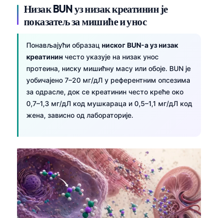
Gàidhlig
Низак BUN уз низак креатинин је
Euskara
показатељ за мишиће и унос
Македонски јазик
Понављајући образац
ниског BUN-а уз низак
Latviešu valoda
креатинин
често указује на низак унос
Galego
протеина, ниску мишићну масу или обоје. BUN је
уобичајено 7–20 мг/дЛ у референтним опсезима
অসমীয়া
за одрасле, док се креатинин често креће око
සිංහල
0,7–1,3 мг/дЛ код мушкараца и 0,5–1,1 мг/дЛ код
سنڌي
жена, зависно од лабораторије.
پښتو
Slovenčina
Hrvatski
Suomi
Қазақ тілі