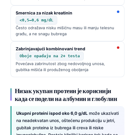
Čeština
Smernica za nizak kreatinin
日本語
<0,5–0,6 mg/dL
Eesti
Često odražava nisku mišićnu masu ili manju telesnu
Azərbaycan dili
građu, a ne snagu bubrega
Bosanski
Zabrinjavajući kombinovani trend
Svenska
Oboje opadaju na 2+ testa
Íslenska
Povećava zabrinutost zbog nedovoljnog unosa,
gubitka mišića ili produženog oboljenja
Հայերեն
Bahasa Indonesia
Низак укупан протеин је кориснији
हिन्दी
када се подели на албумин и глобулин
Nederlands
Dansk
Ukupni proteini ispod oko 6,0 g/dL
može ukazivati
na neadekvatan unos, oštećenu produkciju u jetri,
Български
gubitak proteina iz bubrega ili creva ili niske
فارسی
imunoglobuline. Postaje klinički korisno tek kada se