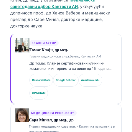
саветодавни одбор Кантести АИ
, укључујући
доприносе проф. др Ханса Вебера и медицински
преглед др Саре Мичел, докторке медицине,
докторке наука.
ГЛАВНИ АУТОР
Томас Клајн, др мед.
Главни медицински службеник, Кантести АИ
Др Томас Клајн је сертификовани клинички
хематолог и интерниста са више од 15 година
искуства у лабораторијској медицини и клиничкој
анализи уз помоћ вештачке интелигенције. Као
ResearchGate
Google Scholar
Academia.edu
главни медицински директор у Kantesti AI, он
пружа клинички надзор над медицинском
ОРГАЗАМ
тачношћу власничке неуралне мреже. Др Клајн је
објавио опсежно радове о тумачењу биомаркера
и лабораторијској дијагностици у темама из
лабораторијске медицине.
МЕДИЦИНСКИ РЕЦЕНЗЕНТ
Сара Мичел, др мед., др
Главни медицински саветник - Клиничка патологија и
интерна медицина