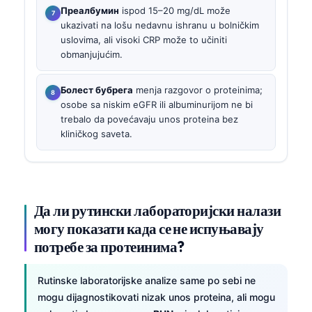
Преалбумин
ispod 15–20 mg/dL može
ukazivati na lošu nedavnu ishranu u bolničkim
uslovima, ali visoki CRP može to učiniti
obmanjujućim.
Болест бубрега
menja razgovor o proteinima;
osobe sa niskim eGFR ili albuminurijom ne bi
trebalo da povećavaju unos proteina bez
kliničkog saveta.
Да ли рутински лабораторијски налази
могу показати када се не испуњавају
потребе за протеинима?
Rutinske laboratorijske analize same po sebi ne
mogu dijagnostikovati nizak unos proteina, ali mogu