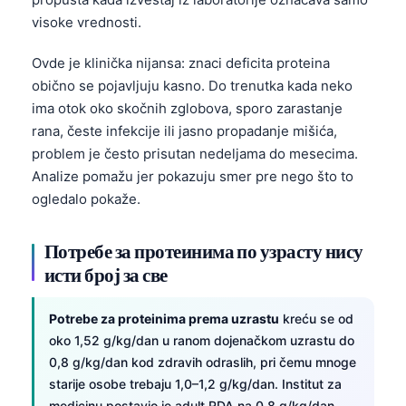
visoke vrednosti.
Ovdе je klinička nijansa: znaci deficita proteina
obično se pojavljuju kasno. Do trenutka kada neko
ima otok oko skočnih zglobova, sporo zarastanje
rana, česte infekcije ili jasno propadanje mišića,
problem je često prisutan nedeljama do mesecima.
Analize pomažu jer pokazuju smer pre nego što to
ogledalo pokaže.
Потребе за протеинима по узрасту нису
исти број за све
Potrebe za proteinima prema uzrastu
kreću se od
oko 1,52 g/kg/dan u ranom dojenačkom uzrastu do
0,8 g/kg/dan kod zdravih odraslih, pri čemu mnoge
starije osobe trebaju 1,0–1,2 g/kg/dan. Institut za
medicinu postavio je adult RDA na 0,8 g/kg/dan