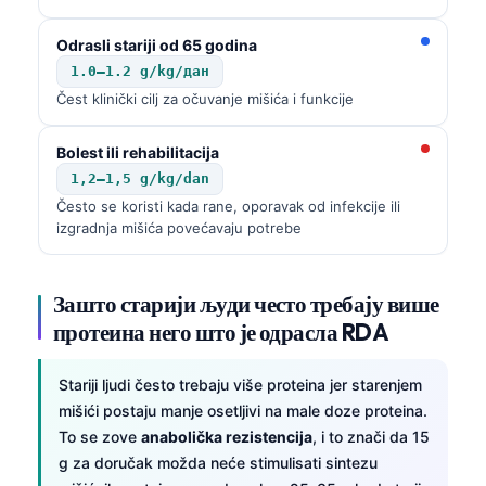
Odrasli stariji od 65 godina
1.0–1.2 g/kg/дан
Čest klinički cilj za očuvanje mišića i funkcije
Bolest ili rehabilitacija
1,2–1,5 g/kg/dan
Često se koristi kada rane, oporavak od infekcije ili
izgradnja mišića povećavaju potrebe
Зашто старији људи често требају више
протеина него што је одрасла RDA
Stariji ljudi često trebaju više proteina jer starenjem
mišići postaju manje osetljivi na male doze proteina.
To se zove
anabolička rezistencija
, i to znači da 15
g za doručak možda neće stimulisati sintezu