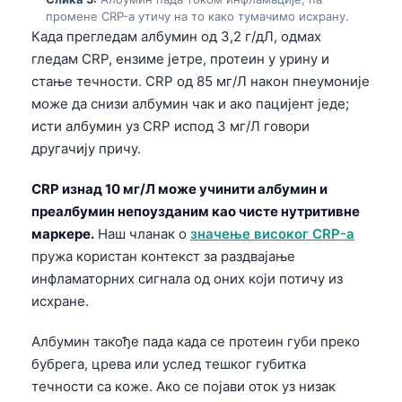
промене CRP-а утичу на то како тумачимо исхрану.
Када прегледам албумин од 3,2 г/дЛ, одмах
гледам CRP, ензиме јетре, протеин у урину и
стање течности. CRP од 85 мг/Л након пнеумоније
може да снизи албумин чак и ако пацијент једе;
исти албумин уз CRP испод 3 мг/Л говори
другачију причу.
CRP изнад 10 мг/Л може учинити албумин и
преалбумин непоузданим као чисте нутритивне
маркере.
Наш чланак о
значење високог CRP-а
пружа користан контекст за раздвајање
инфламаторних сигнала од оних који потичу из
исхране.
Албумин такође пада када се протеин губи преко
бубрега, црева или услед тешког губитка
течности са коже. Ако се појави оток уз низак