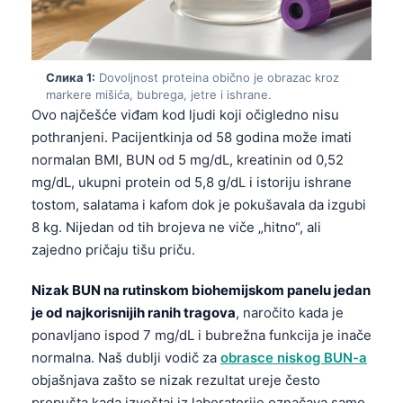
Слика 1:
Dovoljnost proteina obično je obrazac kroz
markere mišića, bubrega, jetre i ishrane.
Ovo najčešće viđam kod ljudi koji očigledno nisu
pothranjeni. Pacijentkinja od 58 godina može imati
normalan BMI, BUN od 5 mg/dL, kreatinin od 0,52
mg/dL, ukupni protein od 5,8 g/dL i istoriju ishrane
tostom, salatama i kafom dok je pokušavala da izgubi
8 kg. Nijedan od tih brojeva ne viče „hitno“, ali
zajedno pričaju tišu priču.
Nizak BUN na rutinskom biohemijskom panelu jedan
je od najkorisnijih ranih tragova
, naročito kada je
ponavljano ispod 7 mg/dL i bubrežna funkcija je inače
normalna. Naš dublji vodič za
obrasce niskog BUN-a
objašnjava zašto se nizak rezultat ureje često
propušta kada izveštaj iz laboratorije označava samo