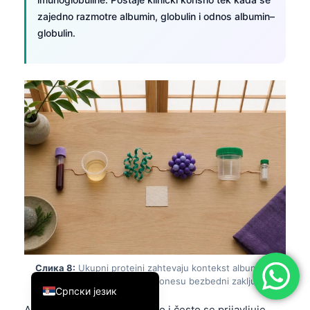
zajedno razmotre albumin, globulin i odnos albumin–
简体中文
globulin.
Română
Türkçe
Ελληνικά
Português
Español
Italiano
עִבְרִית
Français
العربية
Deutsch
English
Слика 8:
Ukupni proteini zahtevaju kontekst albumina
i globulina pre nego što se donesu bezbedni zaključci
Српски језик
o ishrani.
Albumin je veći frakcioni deo i često se prijavljuje