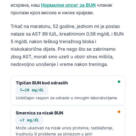
исхрана, наш
Нормални опсег за BUN
чланак
தமிழ்
пролази кроз високе и ниске крајеве.
తెలుగు
Trkač na maratonu, 52 godine, jednom mi je poslao
मराठी
nalaze sa AST 89 IU/L, kreatininom 0,58 mg/dL i BUN
اردو
5 mg/dL nakon teškog trenažnog bloka i
niskokalorične dijete. Pre nego što se zabrinemo
বাংলা
zbog AST, morali smo uzeti u obzir stres mišića,
Shqip
nedovoljno unošenje i vreme nakon treninga.
Magyar
Slovenščina
Tipičan BUN kod odraslih
한국어
7–20 mg/dL
Uobičajen raspon za odrasle u mnogim laboratorijama
Polski
Lietuvių kalba
Smernica za nizak BUN
Русский
<7 mg/dL
Može ukazivati na nizak unos proteina, razblaženje,
ქართული
trudnoću ili probleme sa sintezom u jetri