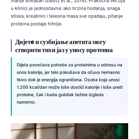
manje efikasan (Deutz et al., 2014). Praktična verzija
u klinici je jednostavna: ako brzina hodanja, snaga
stiska, kreatinin i telesna masa sve opadaju, pitanje
proteina postaje hitnije.
Дијетe и сузбијање апетита могу
створити тихи јаз у уносу протеина
Dijeta povećava potrebe za proteinima u odnosu na
unos kalorija, jer telo pokušava da očuva nemasno
tkivo dok je energija ograničena. Osoba koja unosi
1.200 kcal/dan može loše dostići kalorije i loše uneti
proteine, čak i kada gubitak težine izgleda
namerno.