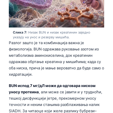
Català
O‘zbekcha
Українська
አማርኛ
Слика 7:
Низак BUN и низак креатинин заједно
Kiswahili
указују на унос и резерву мишића.
Разлог зашто је та комбинација важна је
ភាសាខ្មែរ
физиологија. BUN одражава руковање азотом из
ဗမာစာ
метаболизма аминокиселина, док креатинин
одражава обртање креатина у мишићима; када су
ไทย
оба ниска, прича је мање вероватно да буде само о
Tagalog
хидратацији.
Tiếng Việt
BUN испод 7 мг/дЛ може да одговара ниском
Bahasa Melayu
уносу протеина
, али може се јавити и у трудноћи,
മലയാളം
тешкој дисфункцији јетре, прекомерном уносу
ಕನ್ನಡ
течности и неким стањима разблаживања налик
SIADH. За читаоце који желе разлику бубрези–
ગુજરાતી