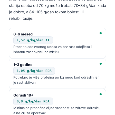
starija osoba od 70 kg može trebati 70–84 g/dan kada
je dobro, a 84–105 g/dan tokom bolesti ili
rehabilitacije.
0–6 meseci
1,52 g/kg/dan AI
Procena adekvatnog unosa za brz rast odojčeta i
ishranu zasnovanu na mleku
1–3 godine
1,05 g/kg/dan RDA
Potrebno je više proteina po kg nego kod odraslih jer
je rast aktivan
Odrasli 19+
0,8 g/kg/dan RDA
Minimalna prosečna ciljna vrednost za zdrave odrasle,
a ne cilj za oporavak