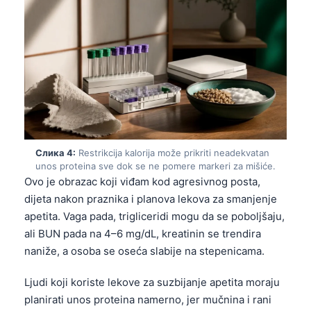
Слика 4:
Restrikcija kalorija može prikriti neadekvatan
unos proteina sve dok se ne pomere markeri za mišiće.
Ovo je obrazac koji viđam kod agresivnog posta,
dijeta nakon praznika i planova lekova za smanjenje
apetita. Vaga pada, trigliceridi mogu da se poboljšaju,
ali BUN pada na 4–6 mg/dL, kreatinin se trendira
naniže, a osoba se oseća slabije na stepenicama.
Ljudi koji koriste lekove za suzbijanje apetita moraju
planirati unos proteina namerno, jer mučnina i rani