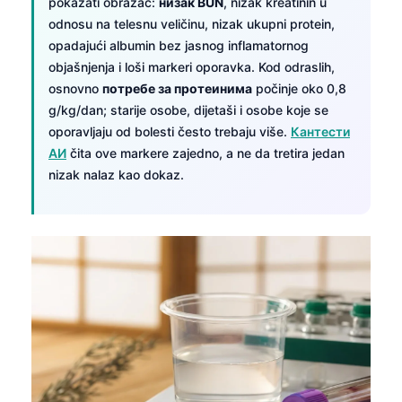
pokazati obrazac:
низак BUN
, nizak kreatinin u
odnosu na telesnu veličinu, nizak ukupni protein,
opadajući albumin bez jasnog inflamatornog
objašnjenja i loši markeri oporavka. Kod odraslih,
osnovno
потребе за протеинима
počinje oko 0,8
g/kg/dan; starije osobe, dijetaši i osobe koje se
oporavljaju od bolesti često trebaju više.
Кантести
АИ
čita ove markere zajedno, a ne da tretira jedan
nizak nalaz kao dokaz.