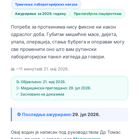
Тумачење лабораторијских налаза
Ажурирање за 2026. годину
Прилагођено пацијентима
Потребе за протеинима нису фиксне ни након
одраслог доба. Губитак мишићне масе, дијета,
упала, операција, стање бубрега и опоравак могу
све променити оно што вам рутински
лабораторијски панел изгледа да говори.
📖 ~11 минута
📅
21. мај 2026.
📝 Објављено:
21. мај 2026.
🩺 Медицински прегледано:
29. јул 2026.
✅ Засновано на доказима
🔄 Последње ажурирано:
29. јул 2026.
Овај водич је написан под руководством
Др Томас
Клајн, др мед.
у сарадњи са
Медицински