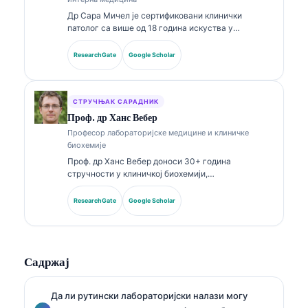
Др Сара Мичел је сертификовани клинички
патолог са више од 18 година искуства у
лабораторијској медицини и дијагностичкој
анализи. Поседује специјалистичке сертификате
ResearchGate
Google Scholar
из клиничке хемије и опширно је објављивала
радове о панелима биомаркера и лабораторијској
анализи у клиничкој пракси.
СТРУЧЊАК САРАДНИК
Проф. др Ханс Вебер
Професор лабораторијске медицине и клиничке
биохемије
Проф. др Ханс Вебер доноси 30+ година
стручности у клиничкој биохемији,
лабораторијској медицини и истраживању
биомаркера. Бивши председник Немачког
ResearchGate
Google Scholar
друштва за клиничку хемију, специјализован је за
анализу дијагностичких панела, стандардизацију
биомаркера и лабораторијску медицину уз помоћ
вештачке интелигенције.
Садржај
Да ли рутински лабораторијски налази могу