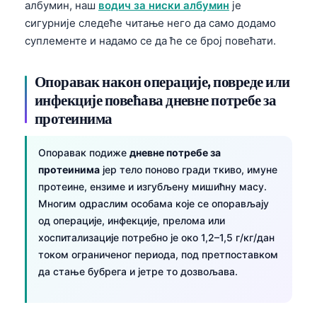
албумин, наш
водич за ниски албумин
је
сигурније следеће читање него да само додамо
суплементе и надамо се да ће се број повећати.
Опоравак након операције, повреде или
инфекције повећава дневне потребе за
протеинима
Опоравак подиже
дневне потребе за
протеинима
јер тело поново гради ткиво, имуне
протеине, ензиме и изгубљену мишићну масу.
Многим одраслим особама које се опорављају
од операције, инфекције, прелома или
хоспитализације потребно је око 1,2–1,5 г/кг/дан
током ограниченог периода, под претпоставком
да стање бубрега и јетре то дозвољава.