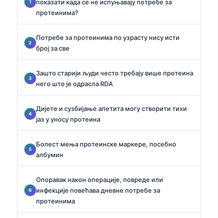
показати када се не испуњавају потребе за
протеинима?
Потребе за протеинима по узрасту нису исти
број за све
Зашто старији људи често требају више протеина
него што је одрасла RDA
Дијетe и сузбијање апетита могу створити тихи
јаз у уносу протеина
Болест мења протеинске маркере, посебно
албумин
Опоравак након операције, повреде или
инфекције повећава дневне потребе за
протеинима