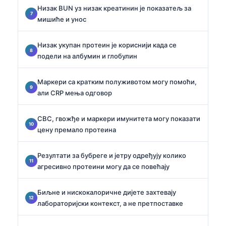
Низак BUN уз низак креатинин је показатељ за
мишиће и унос
Низак укупан протеин је кориснији када се
подели на албумин и глобулин
Маркери са кратким полуживотом могу помоћи,
али CRP мења одговор
CBC, гвожђе и маркери имунитета могу показати
цену премало протеина
Резултати за бубреге и јетру одређују колико
агресивно протеини могу да се повећају
Биљне и нискокалоричне дијете захтевају
лабораторијски контекст, а не претпоставке