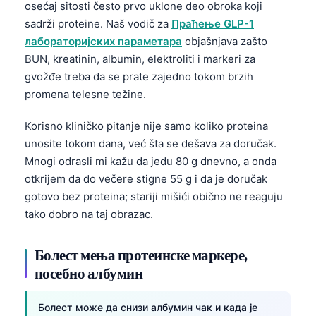
osećaj sitosti često prvo uklone deo obroka koji
sadrži proteine. Naš vodič za
Праћење GLP-1
лабораторијских параметара
objašnjava zašto
BUN, kreatinin, albumin, elektroliti i markeri za
gvožđe treba da se prate zajedno tokom brzih
promena telesne težine.
Korisno kliničko pitanje nije samo koliko proteina
unosite tokom dana, već šta se dešava za doručak.
Mnogi odrasli mi kažu da jedu 80 g dnevno, a onda
otkrijem da do večere stigne 55 g i da je doručak
gotovo bez proteina; stariji mišići obično ne reaguju
tako dobro na taj obrazac.
Болест мења протеинске маркере,
посебно албумин
Болест може да снизи албумин чак и када је