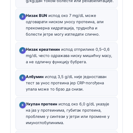
g/kg/дан током болести или рехабилитације.
Низак BUN
испод око 7 mg/dL може
одговарати ниском уносу протеина, али
прекомерна хидратација, трудноћа и
болести јетре могу изгледати слично.
Низак креатинин
испод отприлике 0,5–0,6
mg/dL често одражава ниску мишићну масу,
а не одличну функцију бубрега.
Албумин
испод 3,5 g/dL није једноставан
тест за унос протеина јер CRP-погођена
упала може то брзо да снизи.
Укупан протеин
испод око 6,0 g/dL указује
на јаз у протеинима, губитак протеина,
проблеме у синтези у јетри или промене у
имуноглобулинима.