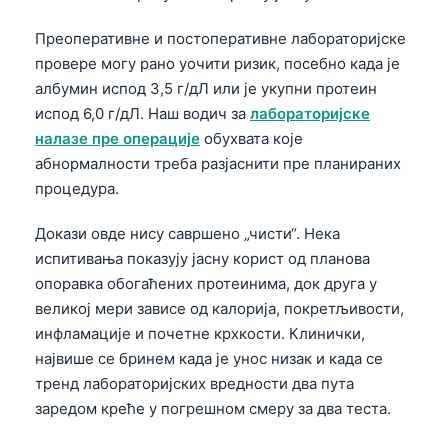
Frysk
Преоперативне и постоперативне лабораторијске
Esperanto
провере могу рано уочити ризик, посебно када је
Беларуская мова
албумин испод 3,5 г/дЛ или је укупни протеин
испод 6,0 г/дЛ. Наш водич за
лабораторијске
Татар теле
налазе пре операције
обухвата које
Кыргызча
абнормалности треба разјаснити пре планираних
ئۇيغۇرچە
процедура.
Cebuano
Докази овде нису савршено „чисти“. Нека
Basa Jawa
испитивања показују јасну корист од планова
опоравка обогаћених протеинима, док друга у
ພາສາລາວ
великој мери зависе од калорија, покретљивости,
Монгол
инфламације и почетне крхкости. Клинички,
Afrikaans
највише се бринем када је унос низак и када се
тренд лабораторијских вредности два пута
العربية المغربية
заредом креће у погрешном смеру за два теста.
Occitan