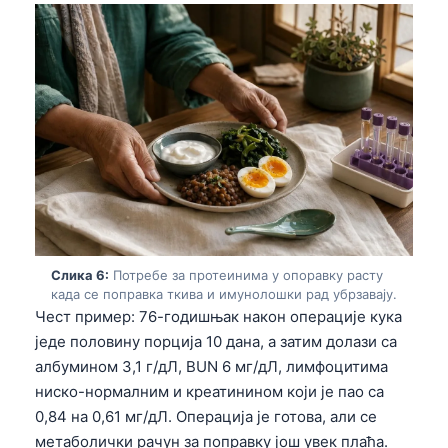
Слика 6:
Потребе за протеинима у опоравку расту
када се поправка ткива и имунолошки рад убрзавају.
Чест пример: 76-годишњак након операције кука
једе половину порција 10 дана, а затим долази са
албумином 3,1 г/дЛ, BUN 6 мг/дЛ, лимфоцитима
ниско-нормалним и креатинином који је пао са
Norsk bokmål
0,84 на 0,61 мг/дЛ. Операција је готова, али се
Ślōnskŏ gŏdka
метаболички рачун за поправку још увек плаћа.