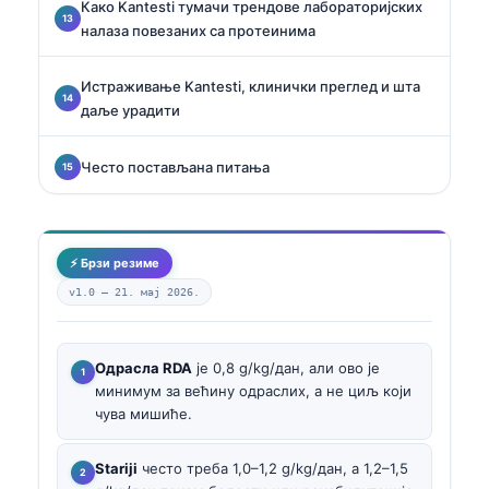
Како Kantesti тумачи трендове лабораторијских
налаза повезаних са протеинима
Истраживање Kantesti, клинички преглед и шта
даље урадити
Често постављана питања
⚡ Брзи резиме
v1.0 —
21. мај 2026.
Одрасла RDA
је 0,8 g/kg/дан, али ово је
минимум за већину одраслих, а не циљ који
чува мишиће.
Stariji
често треба 1,0–1,2 g/kg/дан, а 1,2–1,5