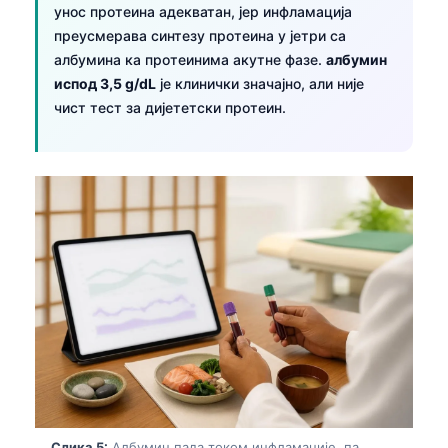
унос протеина адекватан, јер инфламација
преусмерава синтезу протеина у јетри са
албумина ка протеинима акутне фазе.
албумин
испод 3,5 g/dL
је клинички значајно, али није
чист тест за дијететски протеин.
Слика 5:
Албумин пада током инфламације, па