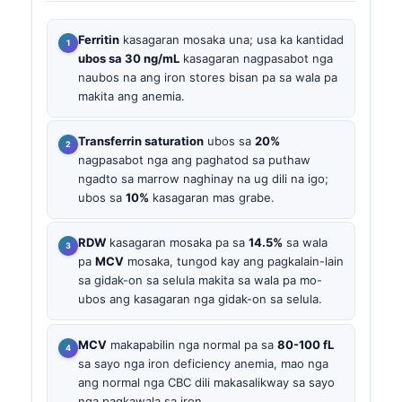
Ferritin
kasagaran mosaka una; usa ka kantidad
ubos sa 30 ng/mL
kasagaran nagpasabot nga
naubos na ang iron stores bisan pa sa wala pa
makita ang anemia.
Transferrin saturation
ubos sa
20%
nagpasabot nga ang paghatod sa puthaw
ngadto sa marrow naghinay na ug dili na igo;
ubos sa
10%
kasagaran mas grabe.
RDW
kasagaran mosaka pa sa
14.5%
sa wala
pa
MCV
mosaka, tungod kay ang pagkalain-lain
sa gidak-on sa selula makita sa wala pa mo-
ubos ang kasagaran nga gidak-on sa selula.
MCV
makapabilin nga normal pa sa
80-100 fL
sa sayo nga iron deficiency anemia, mao nga
ang normal nga CBC dili makasalikway sa sayo
nga pagkawala sa iron.