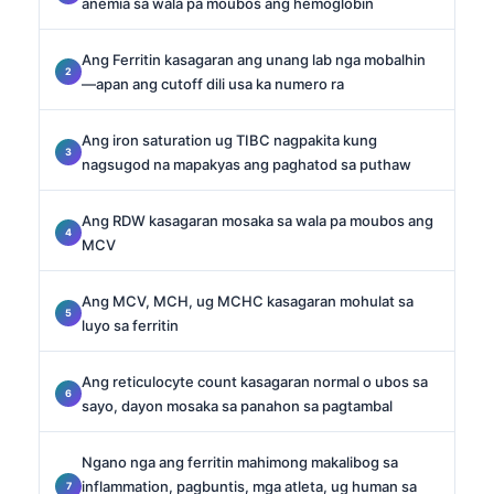
anemia sa wala pa moubos ang hemoglobin
Ang Ferritin kasagaran ang unang lab nga mobalhin
—apan ang cutoff dili usa ka numero ra
Ang iron saturation ug TIBC nagpakita kung
nagsugod na mapakyas ang paghatod sa puthaw
Ang RDW kasagaran mosaka sa wala pa moubos ang
MCV
Ang MCV, MCH, ug MCHC kasagaran mohulat sa
luyo sa ferritin
Ang reticulocyte count kasagaran normal o ubos sa
sayo, dayon mosaka sa panahon sa pagtambal
Ngano nga ang ferritin mahimong makalibog sa
inflammation, pagbuntis, mga atleta, ug human sa