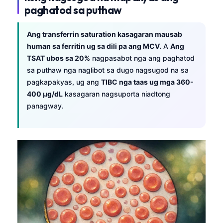
paghatod sa puthaw
Ang transferrin saturation kasagaran mausab
human sa ferritin ug sa dili pa ang MCV.
A
Ang
TSAT ubos sa 20%
nagpasabot nga ang paghatod
sa puthaw nga naglibot sa dugo nagsugod na sa
pagkapakyas, ug ang
TIBC nga taas ug mga 360-
400 µg/dL
kasagaran nagsuporta niadtong
panagway.