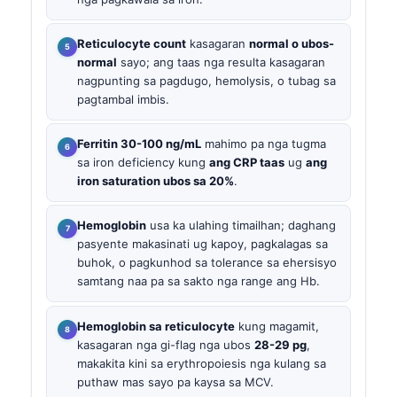
Reticulocyte count
kasagaran
normal o ubos-
normal
sayo; ang taas nga resulta kasagaran
nagpunting sa pagdugo, hemolysis, o tubag sa
pagtambal imbis.
Ferritin 30-100 ng/mL
mahimo pa nga tugma
sa iron deficiency kung
ang CRP taas
ug
ang
iron saturation ubos sa 20%
.
Hemoglobin
usa ka ulahing timailhan; daghang
pasyente makasinati ug kapoy, pagkalagas sa
buhok, o pagkunhod sa tolerance sa ehersisyo
samtang naa pa sa sakto nga range ang Hb.
Hemoglobin sa reticulocyte
kung magamit,
kasagaran nga gi-flag nga ubos
28-29 pg
,
makakita kini sa erythropoiesis nga kulang sa
puthaw mas sayo pa kaysa sa MCV.