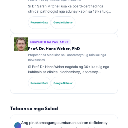
Si Dr. Sarah Mitchell usa ka board-certified nga
clinical pathologist nga adunay kapin sa 18 ka tuig
nga kasinatian sa laboratory medicine ug diagnostic
analysis. Aduna siya’y specialty certifications sa
ResearchGate
Google Scholar
clinical chemistry ug daghan na’g gipatik nga mga
pagtuon bahin sa biomarker panels ug laboratory
analysis sa klinikal nga praktis.
EKSPERTO SA PAG-AMOT
Prof. Dr. Hans Weber, PhD
Propesor sa Medisina sa Laboratoryo ug Klinikal nga
Biokemistri
Si Prof. Dr. Hans Weber nagdala og 30+ ka tuig nga
kahibalo sa clinical biochemistry, laboratory
medicine, ug biomarker research. Kanhi nga
Presidente sa German Society for Clinical Chemistry,
ResearchGate
Google Scholar
siya nag-espesyalisar sa diagnostic panel analysis,
biomarker standardization, ug AI-assisted laboratory
medicine.
Talaan sa mga Sulod
Ang pinakamaagang sumbanan sa iron deficiency