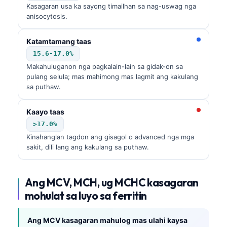
Kasagaran usa ka sayong timailhan sa nag-uswag nga
Frysk
anisocytosis.
Esperanto
Katamtamang taas
Беларуская мова
15.6-17.0%
Татар теле
Makahuluganon nga pagkalain-lain sa gidak-on sa
pulang selula; mas mahimong mas lagmit ang kakulang
Кыргызча
sa puthaw.
ئۇيغۇرچە
Basa Jawa
Kaayo taas
>17.0%
ພາສາລາວ
Kinahanglan tagdon ang gisagol o advanced nga mga
Монгол
sakit, dili lang ang kakulang sa puthaw.
Afrikaans
العربية المغربية
Ang MCV, MCH, ug MCHC kasagaran
mohulat sa luyo sa ferritin
Occitan
Gàidhlig
Ang MCV kasagaran mahulog mas ulahi kaysa