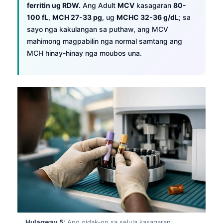
Euskara
ferritin ug RDW.
Ang Adult
MCV
kasagaran
80-
Македонски јазик
100 fL
,
MCH 27-33 pg
, ug
MCHC 32-36 g/dL
; sa
sayo nga kakulangan sa puthaw, ang MCV
Latviešu valoda
mahimong magpabilin nga normal samtang ang
Galego
MCH hinay-hinay nga moubos una.
অসমীয়া
සිංහල
سنڌي
پښتو
Slovenčina
Hrvatski
Suomi
Қазақ тілі
Català
Hulagway 5:
Ang gidak-on sa selula kasagaran