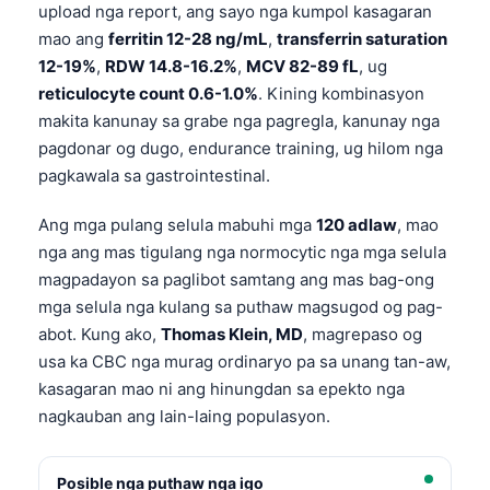
upload nga report, ang sayo nga kumpol kasagaran
mao ang
ferritin 12-28 ng/mL
,
transferrin saturation
12-19%
,
RDW 14.8-16.2%
,
MCV 82-89 fL
, ug
reticulocyte count 0.6-1.0%
. Kining kombinasyon
makita kanunay sa grabe nga pagregla, kanunay nga
pagdonar og dugo, endurance training, ug hilom nga
pagkawala sa gastrointestinal.
Ang mga pulang selula mabuhi mga
120 adlaw
, mao
nga ang mas tigulang nga normocytic nga mga selula
magpadayon sa paglibot samtang ang mas bag-ong
mga selula nga kulang sa puthaw magsugod og pag-
abot. Kung ako,
Thomas Klein, MD
, magrepaso og
usa ka CBC nga murag ordinaryo pa sa unang tan-aw,
kasagaran mao ni ang hinungdan sa epekto nga
nagkauban ang lain-laing populasyon.
Posible nga puthaw nga igo