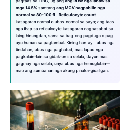
pagtaas sa
TIBC
, ug ang
ang RDW nga labaw sa
mga 14.5%
samtang
ang MCV nagpabilin nga
normal sa 80-100 fL
.
Reticulocyte count
kasagaran normal o ubos-normal sa sayo; ang taas
nga ihap sa reticulocyte kasagaran nagpasabot sa
laing hinungdan, sama sa bag-ong pagdugo o pag-
ayo human sa pagtambal. Kining han-ay—ubos nga
tindahan, ubos nga paghatod, mas lapad nga
pagkalain-lain sa gidak-on sa selula, dayon mas
gagmay nga selula, unya ubos nga hemoglobin—
mao ang sumbanan nga akong pinaka-gisaligan.