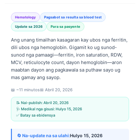
Hematology
Pagsabot sa resulta sa blood test
Update sa 2026
Para sa pasyente
Ang unang timailhan kasagaran kay ubos nga ferritin,
dili ubos nga hemoglobin. Gigamit ko ug sunod-
sunod nga pamaagi—ferritin, iron saturation, RDW,
MCV, reticulocyte count, dayon hemoglobin—aron
maabtan dayon ang pagkawala sa puthaw sayo ug
mas gamay ang sayop.
📖 ~11 minutos
📅
Abril 20, 2026
📝 Nai-publish:
Abril 20, 2026
🩺 Medikal nga gisusi:
Hulyo 15, 2026
✅ Batay sa ebidensya
🔄 Na-update na sa ulahi:
Hulyo 15, 2026