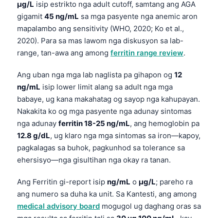
µg/L
isip estrikto nga adult cutoff, samtang ang AGA
gigamit
45 ng/mL
sa mga pasyente nga anemic aron
mapalambo ang sensitivity (WHO, 2020; Ko et al.,
2020). Para sa mas lawom nga diskusyon sa lab-
range, tan-awa ang among
ferritin range review
.
Ang uban nga mga lab naglista pa gihapon og
12
ng/mL
isip lower limit alang sa adult nga mga
babaye, ug kana makahatag og sayop nga kahupayan.
Nakakita ko og mga pasyente nga adunay sintomas
nga adunay
ferritin 18-25 ng/mL
, ang hemoglobin pa
12.8 g/dL
, ug klaro nga mga sintomas sa iron—kapoy,
pagkalagas sa buhok, pagkunhod sa tolerance sa
ehersisyo—nga gisultihan nga okay ra tanan.
Ang Ferritin gi-report isip
ng/mL
o
µg/L
; pareho ra
ang numero sa duha ka unit. Sa Kantesti, ang among
medical advisory board
mogugol ug daghang oras sa