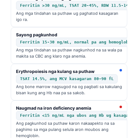
Ferritin >30 ng/mL, TSAT 20-45%, RDW 11.5-14.5%
Ang mga tindahan sa puthaw ug paghatod kasagaran
igo ra.
Sayong pagkunhod
Ferritin 15-30 ng/mL, normal pa ang hemoglobin
Ang mga tindahan sa puthaw nagkunhod na sa wala pa
makita sa CBC ang klaro nga anemia.
Erythropoiesis nga kulang sa puthaw
TSAT 14.5%, ang MCV kasagaran 80-90 fL
Ang bone marrow nagsugod na og pagbati sa kakulang
bisan kung ang Hb naa pa sa sakob.
Naugmad na iron deficiency anemia
Ferritin <15 ng/mL nga ubos ang Hb ug kasagaran
Ang pagkunhod sa puthaw karon nakaapekto na sa
paghimo sa mga pulang selula aron moubos ang
hemoglobin.