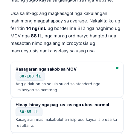
తెలుగు
Usa ka lit-ag: ang magkasagol nga kakulangan
मराठी
mahimong magpahapsay sa average. Nakakita ko ug
ferritin
14 ng/mL
ug borderline B12 nga naghimo ug
اردو
MCV nga
88 fL
, nga murag ordinaryo hangtod nga
বাংলা
masabtan nimo nga ang microcytosis ug
Shqip
macrocytosis nagkanselaay sa usag usa.
Magyar
Slovenščina
Kasagaran nga sakob sa MCV
80-100 fL
한국어
Ang gidak-on sa selula sulod sa standard nga
Polski
limitasyon sa hamtong.
Lietuvių kalba
Hinay-hinay nga pag-us-os nga ubos-normal
Русский
80-85 fL
ქართული
Kasagaran mas makabuluhan isip uso kaysa isip usa ka
resulta ra.
Čeština