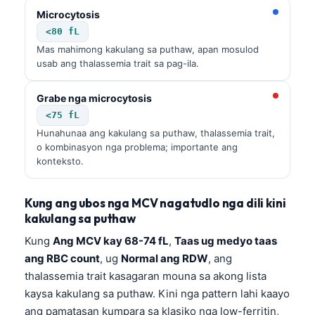
日本語
Microcytosis
Eesti
<80 fL
Mas mahimong kakulang sa puthaw, apan mosulod
Azərbaycan dili
usab ang thalassemia trait sa pag-ila.
Bosanski
Grabe nga microcytosis
Svenska
<75 fL
Српски језик
Hunahunaa ang kakulang sa puthaw, thalassemia trait,
Íslenska
o kombinasyon nga problema; importante ang
konteksto.
Հայերեն
Bahasa Indonesia
Kung ang ubos nga MCV nagatudlo nga dili kini
हिन्दी
kakulang sa puthaw
Nederlands
Kung
Ang MCV kay 68-74 fL
,
Taas ug medyo taas
ang RBC count
, ug
Normal ang RDW
, ang
Dansk
thalassemia trait kasagaran mouna sa akong lista
Български
kaysa kakulang sa puthaw. Kini nga pattern lahi kaayo
فارسی
ang pamatasan kumpara sa klasiko nga low-ferritin,