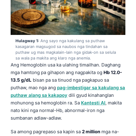
Hulagway 1:
Ang sayo nga kakulang sa puthaw
kasagaran magsugod sa naubos nga tindahan sa
puthaw ug mas magkalain-lain nga gidak-on sa selula
sa wala pa makita ang klaro nga anemia.
Ang Hemoglobin usa ka ulahing timailhan. Daghang
mga hamtong pa gihapon ang nagpakita og
Hb 12.0-
13.5 g/dL
bisan pa sa tinuod nga pagkapuo sa
puthaw, mao nga ang
pag-imbestigar sa kakulang sa
puthaw alang sa kakapoy
dili gyud kinahanglan
mohunong sa hemoglobin ra. Sa
Kantesti AI
, makita
nato kini nga normal-Hb, abnormal-iron nga
sumbanan adlaw-adlaw.
Sa among pagrepaso sa kapin sa
2 million
mga na-