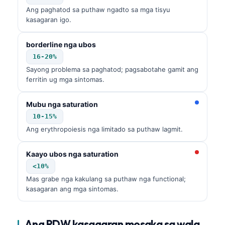
Ang paghatod sa puthaw ngadto sa mga tisyu
kasagaran igo.
borderline nga ubos
16-20%
Sayong problema sa paghatod; pagsabotahe gamit ang
ferritin ug mga sintomas.
Mubu nga saturation
10-15%
Ang erythropoiesis nga limitado sa puthaw lagmit.
Kaayo ubos nga saturation
<10%
Mas grabe nga kakulang sa puthaw nga functional;
kasagaran ang mga sintomas.
Ang RDW kasagaran mosaka sa wala