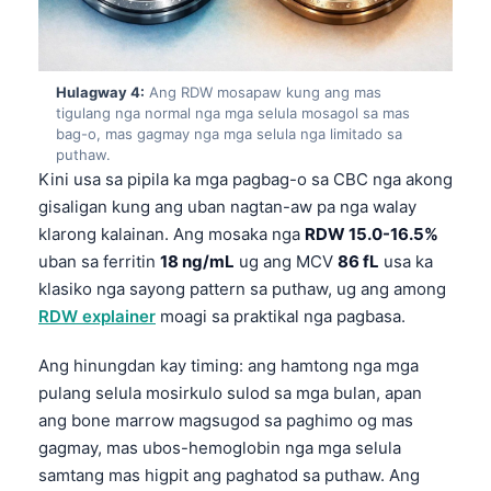
Hulagway 4:
Ang RDW mosapaw kung ang mas
tigulang nga normal nga mga selula mosagol sa mas
bag-o, mas gagmay nga mga selula nga limitado sa
puthaw.
Kini usa sa pipila ka mga pagbag-o sa CBC nga akong
gisaligan kung ang uban nagtan-aw pa nga walay
klarong kalainan. Ang mosaka nga
RDW 15.0-16.5%
uban sa ferritin
18 ng/mL
ug ang MCV
86 fL
usa ka
klasiko nga sayong pattern sa puthaw, ug ang among
RDW explainer
moagi sa praktikal nga pagbasa.
Ang hinungdan kay timing: ang hamtong nga mga
pulang selula mosirkulo sulod sa mga bulan, apan
ang bone marrow magsugod sa paghimo og mas
gagmay, mas ubos-hemoglobin nga mga selula
samtang mas higpit ang paghatod sa puthaw. Ang