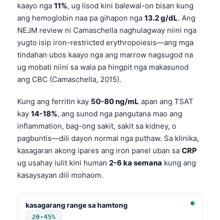
kaayo nga
11%
, ug lisod kini balewal-on bisan kung
ang hemoglobin naa pa gihapon nga
13.2 g/dL
. Ang
NEJM review ni Camaschella naghulagway niini nga
yugto isip iron-restricted erythropoiesis—ang mga
tindahan ubos kaayo nga ang marrow nagsugod na
ug mobati niini sa wala pa hingpit nga makasunod
ang CBC (Camaschella, 2015).
Kung ang ferritin kay
50-80 ng/mL
apan ang TSAT
kay
14-18%
, ang sunod nga pangutana mao ang
inflammation, bag-ong sakit, sakit sa kidney, o
pagbuntis—dili dayon normal nga puthaw. Sa klinika,
kasagaran akong ipares ang iron panel uban sa
CRP
ug usahay iulit kini human
2-6 ka semana
kung ang
kasaysayan dili mohaom.
kasagarang range sa hamtong
20-45%