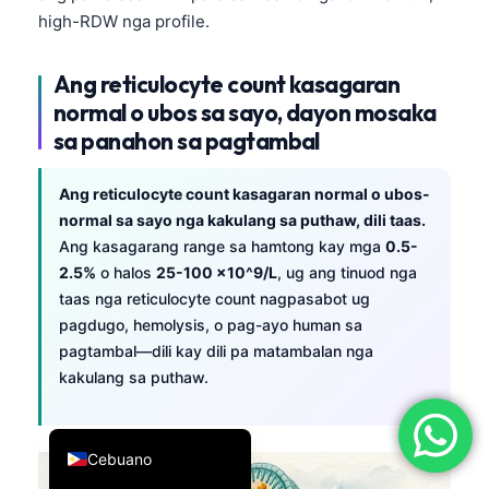
high-RDW nga profile.
简体中文
Română
Ang reticulocyte count kasagaran
Türkçe
normal o ubos sa sayo, dayon mosaka
Ελληνικά
sa panahon sa pagtambal
Português
Ang reticulocyte count kasagaran normal o ubos-
Español
normal sa sayo nga kakulang sa puthaw, dili taas.
Italiano
Ang kasagarang range sa hamtong kay mga
0.5-
2.5%
o halos
25-100 ×10^9/L
, ug ang tinuod nga
עִבְרִית
taas nga reticulocyte count nagpasabot ug
Français
pagdugo, hemolysis, o pag-ayo human sa
العربية
pagtambal—dili kay dili pa matambalan nga
kakulang sa puthaw.
Deutsch
English
Cebuano