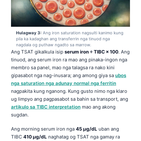
Hulagway 3:
Ang iron saturation nagsulti kanimo kung
pila ka kadaghan ang transferrin nga tinuod nga
nagdala og puthaw ngadto sa marrow.
Ang TSAT gikalkula isip
serum iron ÷ TIBC × 100
. Ang
tinuod, ang serum iron ra mao ang pinaka-ingon nga
membro sa panel, mao nga talagsa ra nako kini
gipasabot nga nag-inusara; ang among giya sa
ubos
nga saturation nga adunay normal nga ferritin
nagpakita kung nganong. Kung gusto nimo nga klaro
ug limpyo ang pagpasabot sa bahin sa transport, ang
artikulo sa TIBC interpretation
mao ang akong
sugdan.
Ang morning serum iron nga
45 µg/dL
uban ang
TIBC
410 µg/dL
naghatag og TSAT nga gamay ra