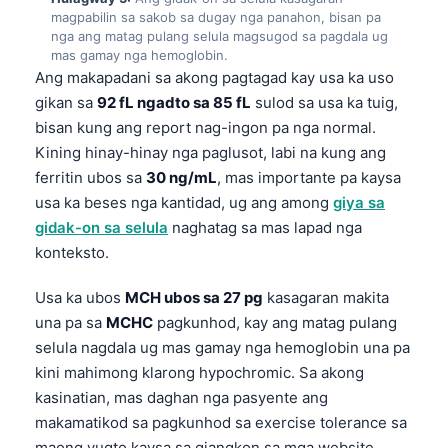
O‘zbekcha
magpabilin sa sakob sa dugay nga panahon, bisan pa
nga ang matag pulang selula magsugod sa pagdala ug
Українська
mas gamay nga hemoglobin.
Ang makapadani sa akong pagtagad kay usa ka uso
አማርኛ
gikan sa
92 fL ngadto sa 85 fL
sulod sa usa ka tuig,
Kiswahili
bisan kung ang report nag-ingon pa nga normal.
ភាសាខ្មែរ
Kining hinay-hinay nga paglusot, labi na kung ang
ferritin ubos sa
30 ng/mL
, mas importante pa kaysa
ဗမာစာ
usa ka beses nga kantidad, ug ang among
giya sa
ไทย
gidak-on sa selula
naghatag sa mas lapad nga
Tagalog
konteksto.
Tiếng Việt
Usa ka ubos
MCH ubos sa 27 pg
kasagaran makita
Bahasa Melayu
una pa sa
MCHC
pagkunhod, kay ang matag pulang
മലയാളം
selula nagdala ug mas gamay nga hemoglobin una pa
kini mahimong klarong hypochromic. Sa akong
ಕನ್ನಡ
kasinatian, mas daghan nga pasyente ang
ગુજરાતી
makamatikod sa pagkunhod sa exercise tolerance sa
தமிழ்
maong yugto kaysa sa giangkon sa mga website.