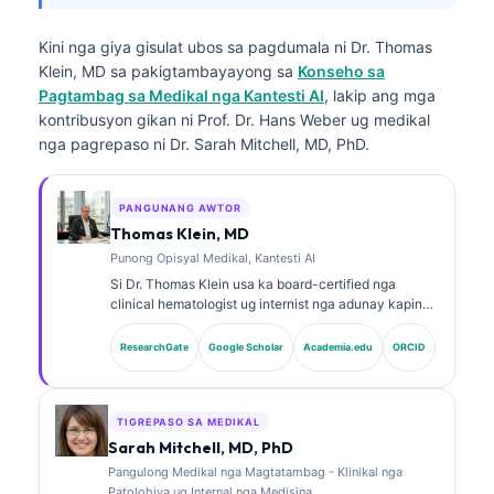
Kini nga giya gisulat ubos sa pagdumala ni
Dr. Thomas
Klein, MD
sa pakigtambayayong sa
Konseho sa
Pagtambag sa Medikal nga Kantesti AI
, lakip ang mga
kontribusyon gikan ni Prof. Dr. Hans Weber ug medikal
nga pagrepaso ni Dr. Sarah Mitchell, MD, PhD.
PANGUNANG AWTOR
Thomas Klein, MD
Punong Opisyal Medikal, Kantesti AI
Si Dr. Thomas Klein usa ka board-certified nga
clinical hematologist ug internist nga adunay kapin
sa 15 ka tuig nga kasinatian sa laboratory medicine
ug AI-assisted nga klinikal nga pag-analisa. Isip
ResearchGate
Google Scholar
Academia.edu
ORCID
Chief Medical Officer sa Kantesti AI, naghatag siya
og klinikal nga pagdumala sa kasigurohan sa medikal
nga aspeto sa proprietary neural network. Si Dr. Klein
daghan na’g naathag nga mga publikasyon bahin sa
TIGREPASO SA MEDIKAL
paghubad sa biomarker ug laboratory diagnostics sa
Sarah Mitchell, MD, PhD
mga paksa sa laboratory medicine.
Pangulong Medikal nga Magtatambag - Klinikal nga
Patolohiya ug Internal nga Medisina