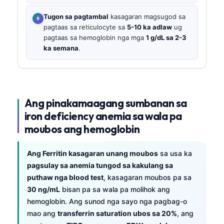
Tugon sa pagtambal
kasagaran magsugod sa
pagtaas sa reticulocyte sa
5-10 ka adlaw
ug
pagtaas sa hemoglobin nga mga
1 g/dL sa 2-3
ka semana
.
Ang pinakamaagang sumbanan sa
iron deficiency anemia sa wala pa
moubos ang hemoglobin
Ang Ferritin kasagaran unang moubos
sa usa ka
pagsulay sa anemia tungod sa kakulang sa
puthaw nga blood test
, kasagaran moubos pa sa
30 ng/mL
bisan pa sa wala pa molihok ang
hemoglobin. Ang sunod nga sayo nga pagbag-o
mao ang
transferrin saturation ubos sa 20%
, ang