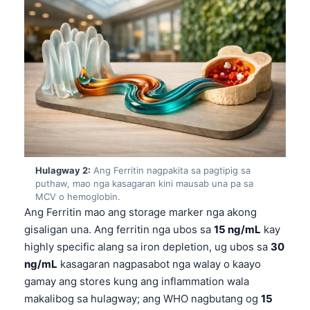
Hulagway 2:
Ang Ferritin nagpakita sa pagtipig sa
puthaw, mao nga kasagaran kini mausab una pa sa
MCV o hemoglobin.
Ang Ferritin mao ang storage marker nga akong
gisaligan una. Ang ferritin nga ubos sa
15 ng/mL
kay
highly specific alang sa iron depletion, ug ubos sa
30
ng/mL
kasagaran nagpasabot nga walay o kaayo
gamay ang stores kung ang inflammation wala
makalibog sa hulagway; ang WHO nagbutang og
15