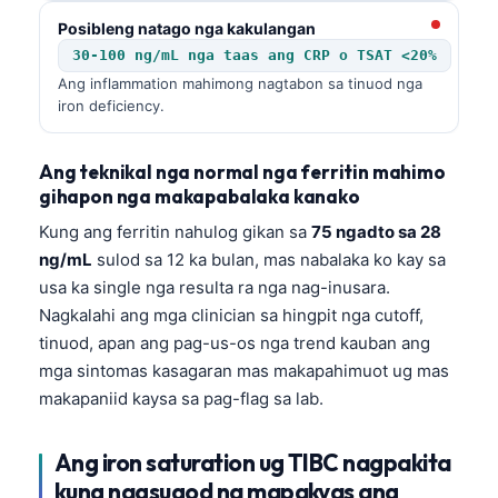
Posibleng natago nga kakulangan
30-100 ng/mL nga taas ang CRP o TSAT <20%
Ang inflammation mahimong nagtabon sa tinuod nga
iron deficiency.
Ang teknikal nga normal nga ferritin mahimo
gihapon nga makapabalaka kanako
Kung ang ferritin nahulog gikan sa
75 ngadto sa 28
ng/mL
sulod sa 12 ka bulan, mas nabalaka ko kay sa
usa ka single nga resulta ra nga nag-inusara.
Nagkalahi ang mga clinician sa hingpit nga cutoff,
tinuod, apan ang pag-us-os nga trend kauban ang
mga sintomas kasagaran mas makapahimuot ug mas
makapaniid kaysa sa pag-flag sa lab.
Ang iron saturation ug TIBC nagpakita
kung nagsugod na mapakyas ang