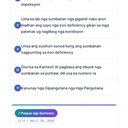
impeksyon
Lima ka lab nga sumbanan nga gigamit nako aron
mailhan ang sayo nga iron deficiency gikan sa mga
parehas ug naglibog nga kondisyon
Unsa ang susihon sunod kung ang sumbanan
nagpunting sa iron deficiency
Giunsa sa Kantesti AI pagbasa ang tibuok nga
sumbanan sa puthaw, dili usa ka numero ra
Kanunay nga Gipangutana nga mga Pangutana
⚡ Paspas nga Summary
v1.0 —
Abril 20, 2026