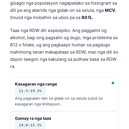
gisagol nga populasyon nagapadako sa histogram sa
dili pa ang aberids nga gidak-on sa selula, nga
MCV
,
tinuod nga mobalhin sa ubos pa sa
80 fL
.
Taas nga RDW dili espesipiko. Ang paggamit og
alkohol, bag-ong pagsalin og dugo, mga problema sa
B12 o folate, ug ang pagkaayo human sa pagdugo
mahimong tanan makapataas sa RDW, mao nga dili ko
dayon tawgon nga kakulang sa puthaw base sa RDW
ra.
Kasagaran nga range
11.5-14.5%
Ang pagkalain-lain sa gidak-on sa selula sulod sa
kasagaran nga limitasyon.
Norsk bokmål
Gamay ra nga taas
Ślōnskŏ gŏdka
14.6-15.5%