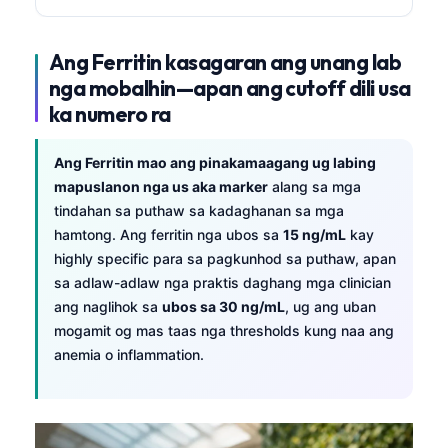
Ang Ferritin kasagaran ang unang lab
nga mobalhin—apan ang cutoff dili usa
ka numero ra
Ang Ferritin mao ang pinakamaagang ug labing
mapuslanon nga us aka marker
alang sa mga
tindahan sa puthaw sa kadaghanan sa mga
hamtong. Ang ferritin nga ubos sa
15 ng/mL
kay
highly specific para sa pagkunhod sa puthaw, apan
sa adlaw-adlaw nga praktis daghang mga clinician
ang naglihok sa
ubos sa 30 ng/mL
, ug ang uban
mogamit og mas taas nga thresholds kung naa ang
anemia o inflammation.