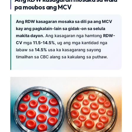
pa moubos ang MCV
Ang RDW kasagaran mosaka sa dili pa ang MCV
kay ang pagkalain-lain sa gidak-on sa selula
makita dayon.
Ang kasagaran nga hamtong
RDW-
CV
mga
11.5-14.5%
, ug ang mga kantidad nga
labaw sa
14.5%
usa ka kasagarang sayong
timailhan sa CBC alang sa kakulang sa puthaw.