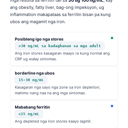
mga resulta sa ferritin tali sa
30 ug 100 ng/mL
, kay
ang obesity, fatty liver, bag-ong impeksyon, ug
inflammation makapataas sa ferritin bisan pa kung
ubos ang magamit nga iron.
Posibleng igo nga stores
>30 ng/mL sa kadaghanan sa mga adult
Ang iron stores kasagaran maayo ra kung normal ang
CRP ug walay sintomas.
borderline nga ubos
15-30 ng/mL
Kasagaran nga sayo nga zone sa iron depletion;
mahimo nang naa na ang mga sintomas.
Mababang ferritin
<15 ng/mL
Ang depleted nga iron stores kaayo lagmit.