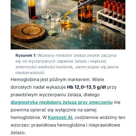
Rysunek 1:
Wczesny niedobór żelaza zwykle zaczyna
się od wyczerpanych zapasów żelaza i większej
zmienności wielkości komórek, zanim pojawi się jawna
niedokrwistość.
Hemoglobina jest późnym markerem. Wiele
dorosłych nadal wykazuje
Hb 12,0–13,5 g/dl
przy
prawdziwym wyczerpaniu żelaza, dlatego
diagnostyka niedoboru żelaza przy zmęczeniu
nie
powinna opierać się wyłącznie na samej
hemoglobinie. W
Kantesti AI
, codziennie widzimy ten
wzorzec: prawidłowa hemoglobina i nieprawidłowe
żelazo.