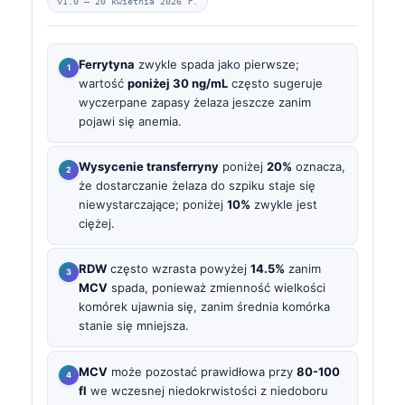
v1.0 —
20 kwietnia 2026 r.
Ferrytyna
zwykle spada jako pierwsze;
wartość
poniżej 30 ng/mL
często sugeruje
wyczerpane zapasy żelaza jeszcze zanim
pojawi się anemia.
Wysycenie transferryny
poniżej
20%
oznacza,
że dostarczanie żelaza do szpiku staje się
niewystarczające; poniżej
10%
zwykle jest
ciężej.
RDW
często wzrasta powyżej
14.5%
zanim
MCV
spada, ponieważ zmienność wielkości
komórek ujawnia się, zanim średnia komórka
stanie się mniejsza.
MCV
może pozostać prawidłowa przy
80-100
fl
we wczesnej niedokrwistości z niedoboru