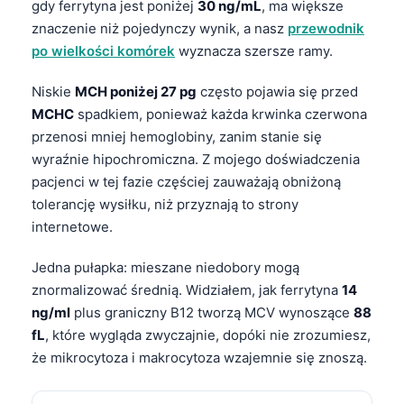
gdy ferrytyna jest poniżej
30 ng/mL
, ma większe
Català
znaczenie niż pojedynczy wynik, a nasz
przewodnik
O‘zbekcha
po wielkości komórek
wyznacza szersze ramy.
Українська
Niskie
MCH poniżej 27 pg
często pojawia się przed
አማርኛ
MCHC
spadkiem, ponieważ każda krwinka czerwona
Kiswahili
przenosi mniej hemoglobiny, zanim stanie się
wyraźnie hipochromiczna. Z mojego doświadczenia
ភាសាខ្មែរ
pacjenci w tej fazie częściej zauważają obniżoną
ဗမာစာ
tolerancję wysiłku, niż przyznają to strony
ไทย
internetowe.
Tagalog
Jedna pułapka: mieszane niedobory mogą
Tiếng Việt
znormalizować średnią. Widziałem, jak ferrytyna
14
Bahasa Melayu
ng/ml
plus graniczny B12 tworzą MCV wynoszące
88
fL
, które wygląda zwyczajnie, dopóki nie zrozumiesz,
മലയാളം
że mikrocytoza i makrocytoza wzajemnie się znoszą.
ಕನ್ನಡ
ગુજરાતી