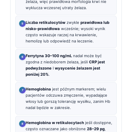
żelaza, więc prawidłowa morfologia krwi nie
wyklucza wczesnej utraty żelaza.
Liczba retikulocytów
zwykle
prawidłowa lub
nisko-prawidłowa
wcześnie; wysoki wynik
często wskazuje raczej na krwawienie,
hemolizę lub odpowiedź na leczenie.
Ferrytyna 30–100 ng/mL
nadal może być
zgodna z niedoborem żelaza, jeśli
CRP jest
podwyższone
I
wysycenie żelazem jest
poniżej 20%
.
Hemoglobina
jest późnym markerem; wielu
pacjentów odczuwa zmęczenie, wypadające
włosy lub gorszą tolerancję wysiłku, zanim Hb
nadal będzie w zakresie.
Hemoglobina w retikulocytach
jeśli dostępne,
często oznaczane jako obniżone
28–29 pg
,