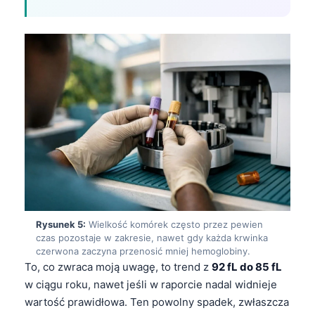
Gàidhlig
Euskara
Македонски јазик
Latviešu valoda
Galego
অসমীয়া
සිංහල
سنڌي
پښتو
Rysunek 5:
Wielkość komórek często przez pewien
Slovenčina
czas pozostaje w zakresie, nawet gdy każda krwinka
czerwona zaczyna przenosić mniej hemoglobiny.
Hrvatski
To, co zwraca moją uwagę, to trend z
92 fL do 85 fL
Suomi
w ciągu roku, nawet jeśli w raporcie nadal widnieje
wartość prawidłowa. Ten powolny spadek, zwłaszcza
Қазақ тілі