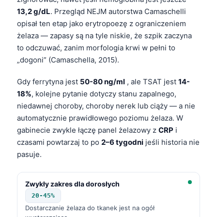
13,2 g/dL
. Przegląd NEJM autorstwa Camaschelli
opisał ten etap jako erytropoezę z ograniczeniem
żelaza — zapasy są na tyle niskie, że szpik zaczyna
to odczuwać, zanim morfologia krwi w pełni to
„dogoni” (Camaschella, 2015).
Gdy ferrytyna jest
50-80 ng/ml
, ale TSAT jest
14-
18%
, kolejne pytanie dotyczy stanu zapalnego,
niedawnej choroby, choroby nerek lub ciąży — a nie
automatycznie prawidłowego poziomu żelaza. W
gabinecie zwykle łączę panel żelazowy z
CRP
i
czasami powtarzaj to po
2–6 tygodni
jeśli historia nie
pasuje.
Zwykły zakres dla dorosłych
20-45%
Dostarczanie żelaza do tkanek jest na ogół