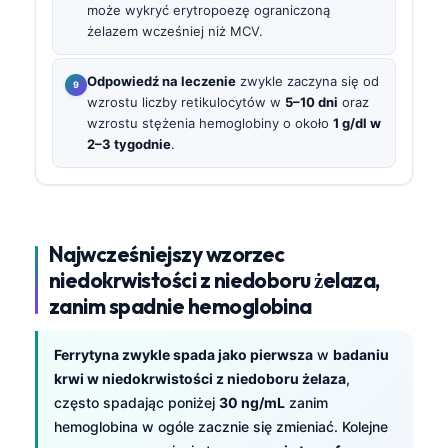
może wykryć erytropoezę ograniczoną
żelazem wcześniej niż MCV.
Odpowiedź na leczenie
zwykle zaczyna się od
wzrostu liczby retikulocytów w
5–10 dni
oraz
wzrostu stężenia hemoglobiny o około
1 g/dl w
2–3 tygodnie
.
Najwcześniejszy wzorzec
niedokrwistości z niedoboru żelaza,
zanim spadnie hemoglobina
Ferrytyna zwykle spada jako pierwsza
w
badaniu
krwi w niedokrwistości z niedoboru żelaza
,
często spadając poniżej
30 ng/mL
zanim
hemoglobina w ogóle zacznie się zmieniać. Kolejne