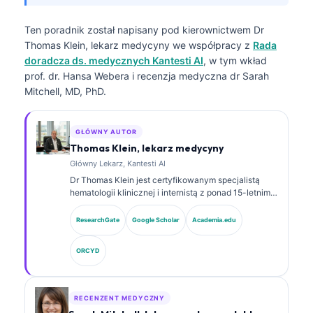
Ten poradnik został napisany pod kierownictwem
Dr
Thomas Klein, lekarz medycyny
we współpracy z
Rada
doradcza ds. medycznych Kantesti AI
, w tym wkład
prof. dr. Hansa Webera i recenzja medyczna dr Sarah
Mitchell, MD, PhD.
GŁÓWNY AUTOR
Thomas Klein, lekarz medycyny
Główny Lekarz, Kantesti AI
Dr Thomas Klein jest certyfikowanym specjalistą
hematologii klinicznej i internistą z ponad 15-letnim
doświadczeniem w medycynie laboratoryjnej oraz
analizie klinicznej wspomaganej przez AI. Jako Chief
ResearchGate
Google Scholar
Academia.edu
Medical Officer w Kantesti AI sprawuje nadzór
kliniczny nad medyczną dokładnością zastrzeżonej
ORCYD
sieci neuronowej. Dr Klein opublikował obszernie
prace dotyczące interpretacji biomarkerów i
diagnostyki laboratoryjnej w obszarze medycyny
laboratoryjnej.
RECENZENT MEDYCZNY