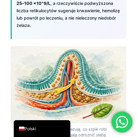
25–100 ×10^9/L
, a rzeczywiście podwyższona
简体中文
liczba retikulocytów sugeruje krwawienie, hemolizę
Română
lub powrót po leczeniu, a nie nieleczony niedobór
żelaza.
Türkçe
Ελληνικά
Português
Español
Italiano
עִבְרִית
Français
العربية
Deutsch
English
Polski
Rysunek 6:
Retikulocyty pokazują, co szpik robi
właśnie teraz, dlatego pomagają odróżnić słabą