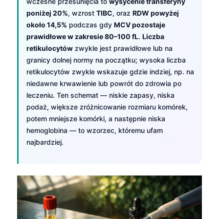
wczesne przesunięcia to
wysycenie transferyny
poniżej 20%
, wzrost
TIBC
, oraz
RDW powyżej
około 14,5%
podczas gdy
MCV pozostaje
prawidłowe w zakresie 80–100 fL
.
Liczba
retikulocytów
zwykle jest prawidłowe lub na
granicy dolnej normy na początku; wysoka liczba
retikulocytów zwykle wskazuje gdzie indziej, np. na
niedawne krwawienie lub powrót do zdrowia po
leczeniu. Ten schemat — niskie zapasy, niska
podaż, większe zróżnicowanie rozmiaru komórek,
potem mniejsze komórki, a następnie niska
hemoglobina — to wzorzec, któremu ufam
najbardziej.