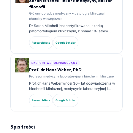
Sarah Mitchell, lekarz medycyny, doktor
filozofii
Główny doradca medyczny – patologia kliniczna i
choroby wewnętrzne
Dr Sarah Mitchell jest certyfikowaną lekarką
patomorfologiem klinicznym, z ponad 18-letnim
doświadczeniem w medycynie laboratoryjnej i
analizie diagnostycznej. Posiada specjalistyczne
ResearchGate
Google Scholar
certyfikaty z chemii klinicznej i opublikowała
obszernie prace dotyczące paneli biomarkerów oraz
analizy laboratoryjnej w praktyce klinicznej.
EKSPERT WSPÓŁPRACUJĄCY
Prof. dr Hans Weber, PhD
Profesor medycyny laboratoryjnej i biochemii klinicznej
Prof. dr Hans Weber wnosi 30+ lat doświadczenia w
biochemii klinicznej, medycynie laboratoryjnej i
badaniach nad biomarkerami. Były prezes
Niemieckiego Towarzystwa Chemii Klinicznej,
ResearchGate
Google Scholar
specjalizuje się w analizie paneli diagnostycznych,
standaryzacji biomarkerów oraz w medycynie
laboratoryjnej wspomaganej przez AI.
Spis treści