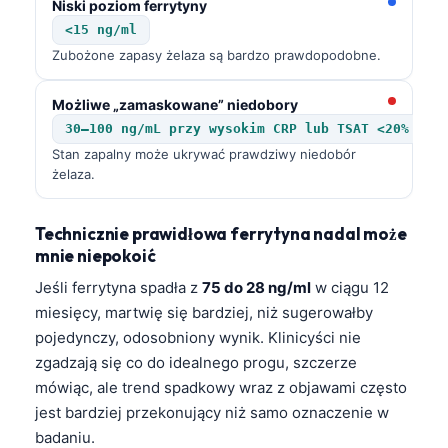
Niski poziom ferrytyny
<15 ng/ml
Zubożone zapasy żelaza są bardzo prawdopodobne.
Możliwe „zamaskowane” niedobory
30–100 ng/mL przy wysokim CRP lub TSAT <20%
Stan zapalny może ukrywać prawdziwy niedobór
żelaza.
Technicznie prawidłowa ferrytyna nadal może
mnie niepokoić
Jeśli ferrytyna spadła z
75 do 28 ng/ml
w ciągu 12
miesięcy, martwię się bardziej, niż sugerowałby
pojedynczy, odosobniony wynik. Klinicyści nie
zgadzają się co do idealnego progu, szczerze
mówiąc, ale trend spadkowy wraz z objawami często
jest bardziej przekonujący niż samo oznaczenie w
badaniu.