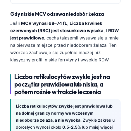
日本語
Eesti
Gdy niskie MCV odsuwa niedobór żelaza
Azərbaycan dili
Jeśli
MCV wynosi 68–74 fL
,
Liczba krwinek
czerwonych (RBC) jest stosunkowo wysoka
, I
RDW
Bosanski
jest prawidłowe
, cecha talasemii wysuwa się u mnie
Svenska
na pierwsze miejsce przed niedoborem żelaza. Ten
Српски језик
wzorzec zachowuje się zupełnie inaczej niż
klasyczny profil: niskie ferrytyny i wysokie RDW.
Íslenska
Հայերեն
Liczba retikulocytów zwykle jest na
Bahasa Indonesia
początku prawidłowa lub niska, a
हिन्दी
potem rośnie w trakcie leczenia
Nederlands
Liczba retikulocytów zwykle jest prawidłowa lub
Dansk
na dolnej granicy normy we wczesnym
Български
niedoborze żelaza, a nie wysoka.
Zwykle zakres u
dorosłych wynosi około
0.5-2.5%
lub mniej więcej
فارسی