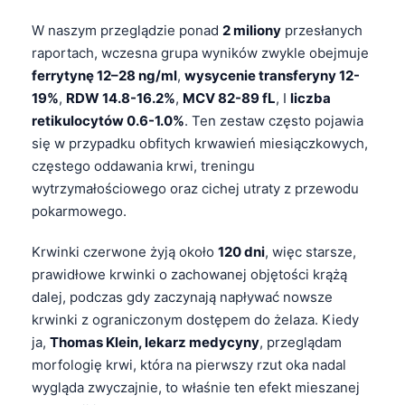
W naszym przeglądzie ponad
2 miliony
przesłanych
raportach, wczesna grupa wyników zwykle obejmuje
ferrytynę 12–28 ng/ml
,
wysycenie transferyny 12-
19%
,
RDW 14.8-16.2%
,
MCV 82-89 fL
, I
liczba
retikulocytów 0.6-1.0%
. Ten zestaw często pojawia
się w przypadku obfitych krwawień miesiączkowych,
częstego oddawania krwi, treningu
wytrzymałościowego oraz cichej utraty z przewodu
pokarmowego.
Krwinki czerwone żyją około
120 dni
, więc starsze,
prawidłowe krwinki o zachowanej objętości krążą
dalej, podczas gdy zaczynają napływać nowsze
krwinki z ograniczonym dostępem do żelaza. Kiedy
ja,
Thomas Klein, lekarz medycyny
, przeglądam
morfologię krwi, która na pierwszy rzut oka nadal
wygląda zwyczajnie, to właśnie ten efekt mieszanej