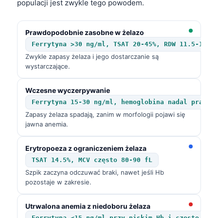
populacji jest zwykle tego powodem.
Prawdopodobnie zasobne w żelazo
Ferrytyna >30 ng/ml, TSAT 20-45%, RDW 11.5-14.5
Zwykle zapasy żelaza i jego dostarczanie są
wystarczające.
Wczesne wyczerpywanie
Ferrytyna 15-30 ng/ml, hemoglobina nadal prawid
Zapasy żelaza spadają, zanim w morfologii pojawi się
jawna anemia.
Erytropoeza z ograniczeniem żelaza
TSAT 14.5%, MCV często 80-90 fL
Szpik zaczyna odczuwać braki, nawet jeśli Hb
pozostaje w zakresie.
Utrwalona anemia z niedoboru żelaza
Ferrytyna <15 ng/ml przy niskim Hb i często MCV