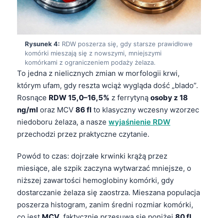
Rysunek 4:
RDW poszerza się, gdy starsze prawidłowe
komórki mieszają się z nowszymi, mniejszymi
komórkami z ograniczeniem podaży żelaza.
To jedna z nielicznych zmian w morfologii krwi,
którym ufam, gdy reszta wciąż wygląda dość „blado”.
Rosnące
RDW 15,0–16,5%
z ferrytyną
osoby z 18
ng/ml
oraz MCV
86 fl
to klasyczny wczesny wzorzec
niedoboru żelaza, a nasze
wyjaśnienie RDW
przechodzi przez praktyczne czytanie.
Powód to czas: dojrzałe krwinki krążą przez
miesiące, ale szpik zaczyna wytwarzać mniejsze, o
niższej zawartości hemoglobiny komórki, gdy
dostarczanie żelaza się zaostrza. Mieszana populacja
poszerza histogram, zanim średni rozmiar komórki,
co jest
MCV
, faktycznie przesuwa się poniżej
80 fL
.