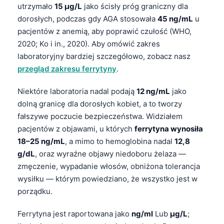
utrzymało
15 µg/L
jako ścisły próg graniczny dla
dorosłych, podczas gdy AGA stosowała
45 ng/mL
u
pacjentów z anemią, aby poprawić czułość (WHO,
2020; Ko i in., 2020). Aby omówić zakres
laboratoryjny bardziej szczegółowo, zobacz nasz
przegląd zakresu ferrytyny
.
Niektóre laboratoria nadal podają
12 ng/mL
jako
dolną granicę dla dorosłych kobiet, a to tworzy
fałszywe poczucie bezpieczeństwa. Widziałem
pacjentów z objawami, u których
ferrytyna wynosiła
18–25 ng/mL
, a mimo to hemoglobina nadal
12,8
g/dL
, oraz wyraźne objawy niedoboru żelaza —
zmęczenie, wypadanie włosów, obniżona tolerancja
wysiłku — którym powiedziano, że wszystko jest w
porządku.
Ferrytyna jest raportowana jako
ng/ml
Lub
µg/L
;