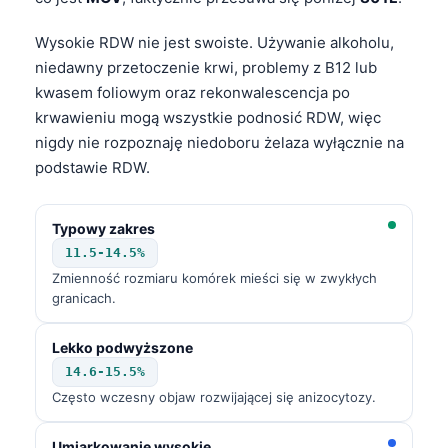
Wysokie RDW nie jest swoiste. Używanie alkoholu,
niedawny przetoczenie krwi, problemy z B12 lub
kwasem foliowym oraz rekonwalescencja po
krwawieniu mogą wszystkie podnosić RDW, więc
nigdy nie rozpoznaję niedoboru żelaza wyłącznie na
podstawie RDW.
Typowy zakres
11.5-14.5%
Zmienność rozmiaru komórek mieści się w zwykłych
granicach.
Lekko podwyższone
14.6-15.5%
Często wczesny objaw rozwijającej się anizocytozy.
Norsk bokmål
Ślōnskŏ gŏdka
Umiarkowanie wysokie