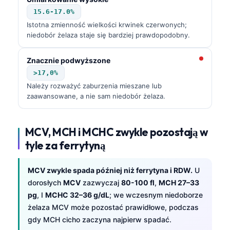
Frysk
15.6-17.0%
Istotna zmienność wielkości krwinek czerwonych;
Esperanto
niedobór żelaza staje się bardziej prawdopodobny.
Беларуская мова
Znacznie podwyższone
Татар теле
>17,0%
Кыргызча
Należy rozważyć zaburzenia mieszane lub
ئۇيغۇرچە
zaawansowane, a nie sam niedobór żelaza.
Cebuano
Basa Jawa
MCV, MCH i MCHC zwykle pozostają w
tyle za ferrytyną
ພາສາລາວ
Монгол
MCV zwykle spada później niż ferrytyna i RDW.
U
Afrikaans
dorosłych
MCV
zazwyczaj
80-100 fl
,
MCH 27–33
pg
, I
MCHC 32–36 g/dL
; we wczesnym niedoborze
العربية المغربية
żelaza MCV może pozostać prawidłowe, podczas
Occitan
gdy MCH cicho zaczyna najpierw spadać.