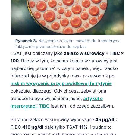
Rysunek 3:
Nasycenie żelazem mówi ci, ile transferyny
faktycznie przenosi żelazo do szpiku.
TSAT jest obliczany jako
żelazo w surowicy ÷ TIBC ×
100
. Rzecz w tym, że samo żelazo w surowicy jest
najbardziej „szumne” w całym panelu, więc rzadko
interpretuję je w pojedynkę; nasz przewodnik po
niskim wysyceniu przy prawidłowej ferrytynie
pokazuje, dlaczego. Gdy chcesz, żeby strona
transportu była wyjaśniona jasno,
artykuł o
interpretacji TIBC
jest tym, od czego zacząłbym.
Poranne żelazo w surowicy wynoszące
45 µg/dl
z
TIBC
410 µg/dl
daje tylko TSAT
11%
, i trudno to
zignorować, nawet jeśli hemoglobina jest jeszcze