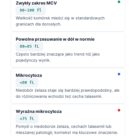
Zwykły zakres MCV
தமிழ்
80-100 fl
Wielkość komórek mieści się w standardowych
తెలుగు
granicach dla dorosłych.
मराठी
اردو
Powolne przesuwanie w dół w normie
80–85 fL
বাংলা
Często bardziej znaczące jako trend niż jako
Shqip
pojedynczy wynik.
Magyar
Mikrocytoza
Slovenščina
<80 fL
한국어
Niedobór żelaza staje się bardziej prawdopodobny, ale
do różnicowania wchodzi też cecha talasemii.
Lietuvių kalba
Русский
Wyraźna mikrocytoza
<75 fL
ქართული
Pomyśl o niedoborze żelaza, cechach talasemii lub
Čeština
mieszanej patologii; kontekst ma kluczowe znaczenie.