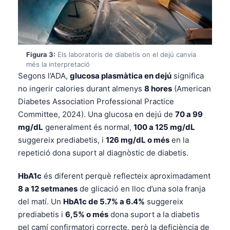
Figura 3:
Els laboratoris de diabetis on el dejú canvia
més la interpretació
Segons l’ADA,
glucosa plasmàtica en dejú
significa
no ingerir calories durant almenys
8 hores
(American
Diabetes Association Professional Practice
Committee, 2024). Una glucosa en dejú de
70 a 99
mg/dL
generalment és normal,
100 a 125 mg/dL
suggereix prediabetis, i
126 mg/dL o més
en la
repetició dona suport al diagnòstic de diabetis.
HbA1c
és diferent perquè reflecteix aproximadament
8 a 12 setmanes
de glicació en lloc d’una sola franja
del matí. Un
HbA1c de 5.7% a 6.4%
suggereix
prediabetis i
6,5% o més
dona suport a la diabetis
pel camí confirmatori correcte, però la deficiència de