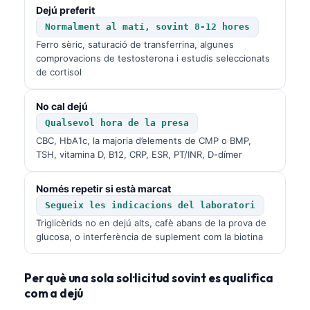
Dejú preferit
Normalment al matí, sovint 8-12 hores
Ferro sèric, saturació de transferrina, algunes
comprovacions de testosterona i estudis seleccionats
de cortisol
No cal dejú
Qualsevol hora de la presa
CBC, HbA1c, la majoria d’elements de CMP o BMP,
TSH, vitamina D, B12, CRP, ESR, PT/INR, D-dímer
Només repetir si està marcat
Segueix les indicacions del laboratori
Triglicèrids no en dejú alts, cafè abans de la prova de
glucosa, o interferència de suplement com la biotina
Per què una sola sol·licitud sovint es qualifica
com a dejú