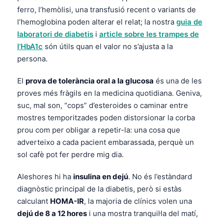
ferro, l’hemòlisi, una transfusió recent o variants de
l’hemoglobina poden alterar el relat; la nostra
guia de
laboratori de diabetis
i
article sobre les trampes de
l’HbA1c
són útils quan el valor no s’ajusta a la
persona.
El
prova de tolerància oral a la glucosa
és una de les
proves més fràgils en la medicina quotidiana. Geniva,
suc, mal son, “cops” d’esteroides o caminar entre
mostres temporitzades poden distorsionar la corba
prou com per obligar a repetir-la: una cosa que
adverteixo a cada pacient embarassada, perquè un
sol cafè pot fer perdre mig dia.
Aleshores hi ha
insulina en dejú
. No és l’estàndard
diagnòstic principal de la diabetis, però si estàs
calculant
HOMA-IR
, la majoria de clínics volen una
dejú de 8 a 12 hores
i una mostra tranquil·la del matí,