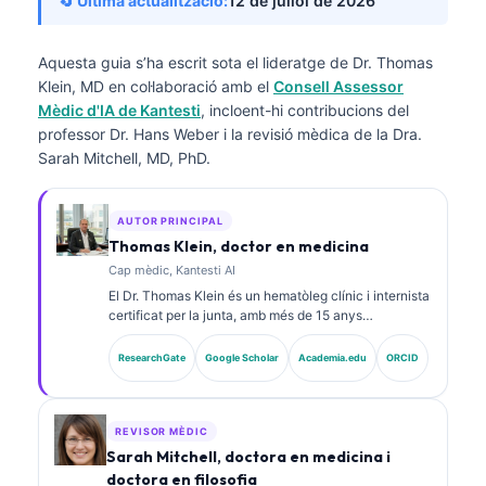
🔄 Última actualització:
12 de juliol de 2026
Aquesta guia s’ha escrit sota el lideratge de
Dr. Thomas
Klein, MD
en col·laboració amb el
Consell Assessor
Mèdic d'IA de Kantesti
, incloent-hi contribucions del
professor Dr. Hans Weber i la revisió mèdica de la Dra.
Sarah Mitchell, MD, PhD.
AUTOR PRINCIPAL
Thomas Klein, doctor en medicina
Cap mèdic, Kantesti AI
El Dr. Thomas Klein és un hematòleg clínic i internista
certificat per la junta, amb més de 15 anys
d’experiència en medicina de laboratori i anàlisi
clínica assistida per IA. Com a director mèdic a
ResearchGate
Google Scholar
Academia.edu
ORCID
Kantesti AI, proporciona supervisió clínica de
l’exactitud mèdica de la xarxa neuronal propietària. El
Dr. Klein ha publicat extensament sobre la
interpretació de biomarcadors i els diagnòstics de
REVISOR MÈDIC
laboratori en temes de medicina de laboratori.
Sarah Mitchell, doctora en medicina i
doctora en filosofia