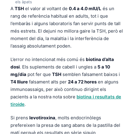
els àpats
O‘zbekcha
A
TSH
el valor al voltant de
0.4 a 4.0 mIU/L
és un
Українська
rang de referència habitual en adults, tot i que
l’embaràs i alguns laboratoris fan servir punts de tall
አማርኛ
més estrets. El dejuni no millora gaire la TSH, però el
Kiswahili
moment del dia, la malaltia i la interferència de
ភាសាខ្មែរ
l’assaig absolutament poden.
ဗမာစာ
L’error no intencionat més comú és
biotina d’alta
ไทย
dosi
. Els suplements de cabell i ungles a
5 a 10
Tagalog
mg/dia
pot fer que
TSH
semblen falsament baixos i
T4 lliure
falsament alts per
24 a 72 hores
en alguns
Tiếng Việt
immunoassaigs, per això continuo dirigint els
Bahasa Melayu
pacients a la nostra nota sobre
biotina i resultats de
മലയാളം
tiroide
.
ಕನ್ನಡ
Si prens
levotiroxina
, molts endocrinòlegs
ગુજરાતી
prefereixen la presa de sang abans de la pastilla del
matí perquè els resultats en sèrie siguin
தமிழ்