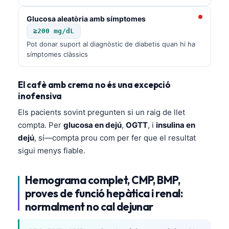
Glucosa aleatòria amb símptomes
≥200 mg/dL
Pot donar suport al diagnòstic de diabetis quan hi ha
símptomes clàssics
El cafè amb crema no és una excepció
inofensiva
Els pacients sovint pregunten si un raig de llet
compta. Per
glucosa en dejú
,
OGTT
, i
insulina en
dejú
, sí—compta prou com per fer que el resultat
sigui menys fiable.
Hemograma complet, CMP, BMP,
proves de funció hepàtica i renal:
normalment no cal dejunar