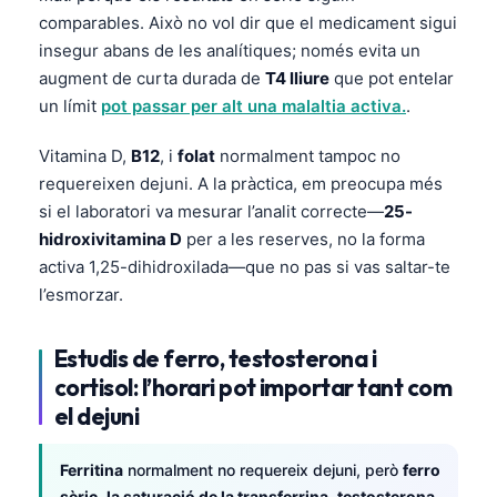
comparables. Això no vol dir que el medicament sigui
తెలుగు
insegur abans de les analítiques; només evita un
मराठी
augment de curta durada de
T4 lliure
que pot entelar
un límit
pot passar per alt una malaltia activa.
.
اردو
বাংলা
Vitamina D,
B12
, i
folat
normalment tampoc no
Shqip
requereixen dejuni. A la pràctica, em preocupa més
si el laboratori va mesurar l’analit correcte—
25-
Magyar
hidroxivitamina D
per a les reserves, no la forma
Slovenščina
activa 1,25-dihidroxilada—que no pas si vas saltar-te
한국어
l’esmorzar.
Polski
Estudis de ferro, testosterona i
Lietuvių kalba
cortisol: l’horari pot importar tant com
Русский
el dejuni
ქართული
Ferritina
normalment no requereix dejuni, però
ferro
Čeština
sèric
,
la saturació de la transferrina
,
testosterona
,