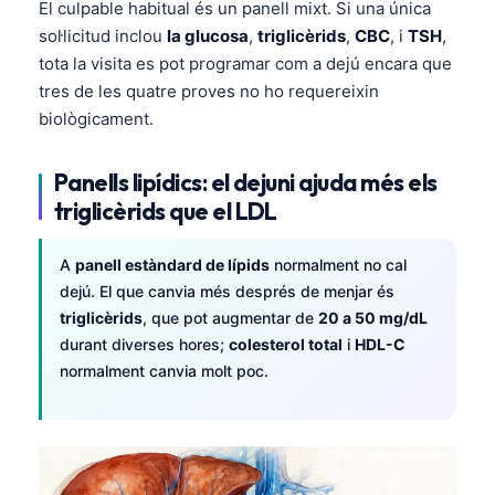
El culpable habitual és un panell mixt. Si una única
sol·licitud inclou
la glucosa
,
triglicèrids
,
CBC
, i
TSH
,
tota la visita es pot programar com a dejú encara que
tres de les quatre proves no ho requereixin
biològicament.
Panells lipídics: el dejuni ajuda més els
triglicèrids que el LDL
A
panell estàndard de lípids
normalment no cal
dejú. El que canvia més després de menjar és
triglicèrids
, que pot augmentar de
20 a 50 mg/dL
durant diverses hores;
colesterol total
i
HDL-C
normalment canvia molt poc.