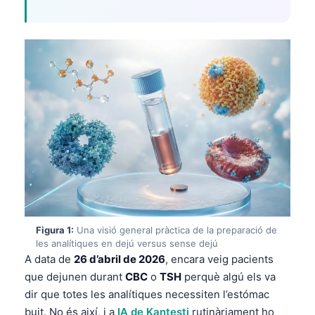
Figura 1:
Una visió general pràctica de la preparació de
les analítiques en dejú versus sense dejú
A data de
26 d’abril de 2026
, encara veig pacients
que dejunen durant
CBC
o
TSH
perquè algú els va
dir que totes les analítiques necessiten l’estómac
buit. No és així, i a
IA de Kantesti
rutinàriament ho