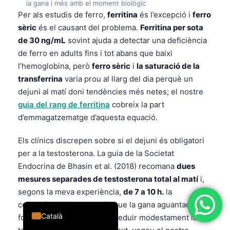
la gana i més amb el moment biològic
简体中文
Per als estudis de ferro,
ferritina
és l’excepció i
ferro
sèric
és el causant del problema.
Ferritina per sota
Română
de 30 ng/mL
sovint ajuda a detectar una deficiència
Türkçe
de ferro en adults fins i tot abans que baixi
Ελληνικά
l’hemoglobina, però
ferro sèric
i
la saturació de la
transferrina
varia prou al llarg del dia perquè un
Português
dejuni al matí doni tendències més netes; el nostre
Español
guia del rang de ferritina
cobreix la part
Italiano
d’emmagatzematge d’aquesta equació.
עִבְרִית
Els clínics discrepen sobre si el dejuni és obligatori
Français
per a la testosterona. La guia de la Societat
العربية
Endocrina de Bhasin et al. (2018) recomana
dues
mesures separades de testosterona total al matí
i,
Deutsch
segons la meva experiència,
de 7 a 10 h.
la
English
consistència importa més que la gana aguantada amb
Català
força, tot i que un àpat pot reduir modestament la