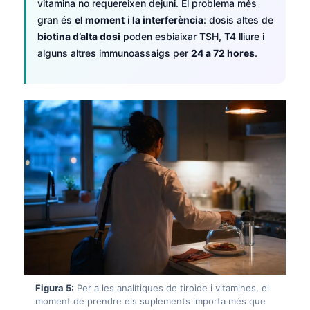
Gàidhlig
vitamina no requereixen dejuni. El problema més
gran és
el moment
i
la interferència
: dosis altes de
Euskara
biotina d’alta dosi
poden esbiaixar TSH, T4 lliure i
Македонски јазик
alguns altres immunoassaigs per
24 a 72 hores
.
Latviešu valoda
Galego
অসমীয়া
සිංහල
سنڌي
پښتو
Slovenčina
Hrvatski
Suomi
Figura 5:
Per a les analítiques de tiroide i vitamines, el
Қазақ тілі
moment de prendre els suplements importa més que