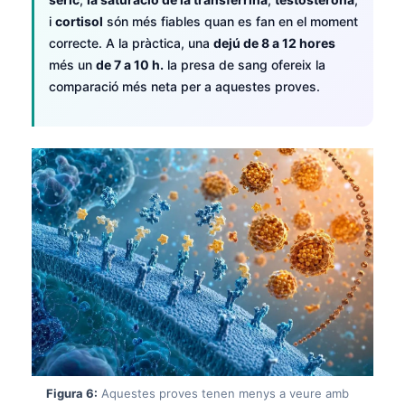
日本語
i
cortisol
són més fiables quan es fan en el moment
Eesti
correcte. A la pràctica, una
dejú de 8 a 12 hores
més un
de 7 a 10 h.
la presa de sang ofereix la
Azərbaycan dili
comparació més neta per a aquestes proves.
Bosanski
Svenska
Српски језик
Íslenska
Հայերեն
Bahasa Indonesia
हिन्दी
Nederlands
Dansk
Български
Figura 6:
Aquestes proves tenen menys a veure amb
فارسی