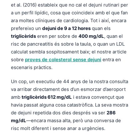
et al. (2016) estableix que no cal el dejuni rutinari per
a un perfil lipídic, cosa que coincideix amb el que fan
ara moltes clíniques de cardiologia. Tot i així, encara
prefereixo un
dejuni de 9 a 12 hores
quan els
triglicèrids
eren per sobre de
400 mg/dL
, quan el
risc de pancreatitis és sobre la taula, o quan un LDL
calculat sembla sospitosament baix; el nostre article
sobre
proves de colesterol sense dejuni
entra en
escenaris pràctics.
Un cop, un executiu de 44 anys de la nostra consulta
va arribar directament des d’un esmorzar d’aeroport
amb
triglicèrids 612 mg/dL
i estava convençut que
havia passat alguna cosa catastròfica. La seva mostra
de dejuni repetida dos dies després va ser
286
mg/dL
—encara massa alta, però una conversa de
risc molt diferent i sense anar a urgències.