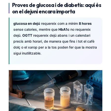
Proves de glucosa i de diabetis: aquí és
on el dejuni encara importa
glucosa en dejú
requereix com a mínim
8 hores
sense calories, mentre que
HbA1c
no requereix
dejú.
OGTT
requereix dejú abans i un calendari
precís amb horari, de manera que fins i tot el cafè
dolç o el xarop per a la tos poden fer que la mostra
sigui inutilitzable.