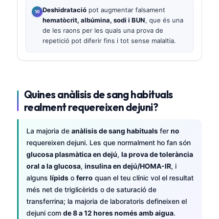
Deshidratació
pot augmentar falsament
hematòcrit, albúmina, sodi i BUN
, que és una
de les raons per les quals una prova de
repetició pot diferir fins i tot sense malaltia.
Quines anàlisis de sang habituals
realment requereixen dejuni?
La majoria de
anàlisis de sang habituals
fer
no
requereixen dejuni. Les que normalment ho fan són
glucosa plasmàtica en dejú
,
la prova de tolerància
oral a la glucosa
,
insulina en dejú/HOMA-IR
, i
alguns
lípids
o
ferro
quan el teu clínic vol el resultat
més net de triglicèrids o de saturació de
transferrina; la majoria de laboratoris defineixen el
dejuni com
de 8 a 12 hores només amb aigua
.