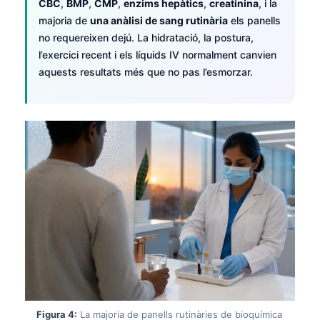
CBC
,
BMP
,
CMP
,
enzims hepàtics
,
creatinina
, i la
majoria de
una anàlisi de sang rutinària
els panells
no requereixen dejú. La hidratació, la postura,
l’exercici recent i els líquids IV normalment canvien
aquests resultats més que no pas l’esmorzar.
Figura 4:
La majoria de panells rutinàries de bioquímica