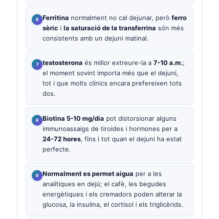
Ferritina
normalment no cal dejunar, però
ferro
sèric
i
la saturació de la transferrina
són més
consistents amb un dejuni matinal.
testosterona
és millor extreure-la a
7-10 a.m.
;
el moment sovint importa més que el dejuni,
tot i que molts clínics encara prefereixen tots
dos.
Biotina 5-10 mg/dia
pot distorsionar alguns
immunoassaigs de tiroides i hormones per a
24-72 hores
, fins i tot quan el dejuni ha estat
perfecte.
Normalment es permet aigua
per a les
analítiques en dejú; el cafè, les begudes
energètiques i els cremadors poden alterar la
glucosa, la insulina, el cortisol i els triglicèrids.