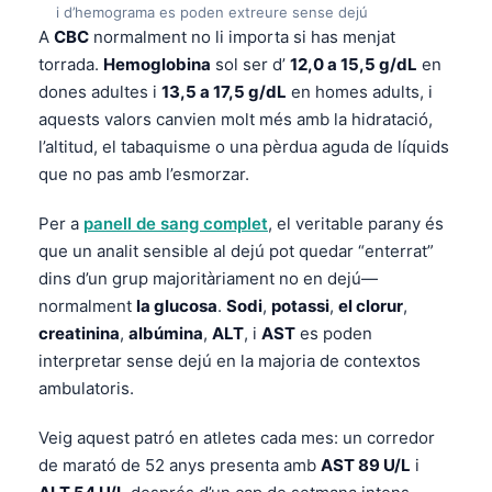
i d’hemograma es poden extreure sense dejú
A
CBC
normalment no li importa si has menjat
torrada.
Hemoglobina
sol ser d’
12,0 a 15,5 g/dL
en
dones adultes i
13,5 a 17,5 g/dL
en homes adults, i
aquests valors canvien molt més amb la hidratació,
l’altitud, el tabaquisme o una pèrdua aguda de líquids
que no pas amb l’esmorzar.
Per a
panell de sang complet
, el veritable parany és
que un analit sensible al dejú pot quedar “enterrat”
dins d’un grup majoritàriament no en dejú—
normalment
la glucosa
.
Sodi
,
potassi
,
el clorur
,
creatinina
,
albúmina
,
ALT
, i
AST
es poden
interpretar sense dejú en la majoria de contextos
ambulatoris.
Veig aquest patró en atletes cada mes: un corredor
Norsk bokmål
de marató de 52 anys presenta amb
AST 89 U/L
i
Ślōnskŏ gŏdka