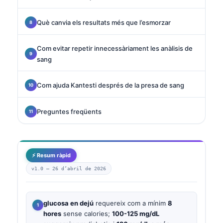
Què canvia els resultats més que l’esmorzar
Com evitar repetir innecessàriament les anàlisis de
sang
Com ajuda Kantesti després de la presa de sang
Preguntes freqüents
⚡ Resum ràpid
v1.0 —
26 d’abril de 2026
glucosa en dejú
requereix com a mínim
8
hores
sense calories;
100-125 mg/dL