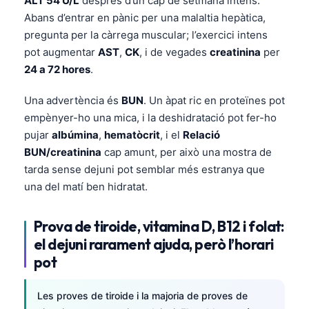
ALT 54 U/L
després d’un cap de setmana intens.
Frysk
Abans d’entrar en pànic per una malaltia hepàtica,
pregunta per la càrrega muscular; l’exercici intens
Esperanto
pot augmentar
AST
,
CK
, i de vegades
creatinina
per
Беларуская мова
24 a 72 hores
.
Татар теле
Una advertència és
BUN
. Un àpat ric en proteïnes pot
Кыргызча
empènyer-ho una mica, i la deshidratació pot fer-ho
ئۇيغۇرچە
pujar
albúmina
,
hematòcrit
, i el
Relació
Cebuano
BUN/creatinina
cap amunt, per això una mostra de
tarda sense dejuni pot semblar més estranya que
Basa Jawa
una del matí ben hidratat.
ພາສາລາວ
Монгол
Prova de tiroide, vitamina D, B12 i folat:
el dejuni rarament ajuda, però l’horari
Afrikaans
pot
العربية المغربية
Occitan
Les proves de tiroide i la majoria de proves de