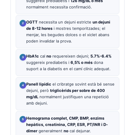
suggereix prediabetis i
126 mg/dL o més
normalment necessita confirmació.
OGTT
necessita un dejuni estricte
un dejuni
de 8-12 hores
i mostres temporitzades; el
menjar, les begudes dolces o el xiclet abans
poden invalidar la prova.
HbA1c
cal
no
requereixen dejuni;
5.7%-6.4%
suggereix prediabetis i
6,5% o més
dona
suport a la diabetis en el camí clínic adequat.
Panell lipídic
el cribratge sovint està bé sense
dejuni, però
triglicèrids per sobre de 400
mg/dL
normalment justifiquen una repetició
amb dejuni.
Hemograma complet, CMP, BMP, enzims
hepàtics, creatinina, CRP, ESR, PT/INR i D-
dímer
generalment
no
cal dejunar.