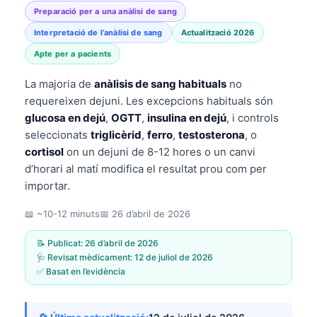
Preparació per a una anàlisi de sang
Interpretació de l’anàlisi de sang
Actualització 2026
Apte per a pacients
La majoria de
anàlisis de sang habituals
no
requereixen dejuni. Les excepcions habituals són
glucosa en dejú
,
OGTT
,
insulina en dejú
, i controls
seleccionats
triglicèrid
,
ferro
,
testosterona
, o
cortisol
on un dejuni de 8-12 hores o un canvi
d’horari al matí modifica el resultat prou com per
importar.
📖 ~10-12 minuts
📅
26 d’abril de 2026
📝 Publicat:
26 d’abril de 2026
🩺 Revisat mèdicament:
12 de juliol de 2026
✅ Basat en l’evidència