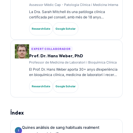
Assessor Mèdic Cap - Patologia Clínica i Medicina Interna
La Dra. Sarah Mitchell és una patòloga clínica
certificada pel consell, amb més de 18 anys
d’experiència en medicina de laboratori i anàlisi
diagnòstica. Té certificacions d’especialitat en
ResearchGate
Google Scholar
química clínica i ha publicat extensament sobre
panells de biomarcadors i anàlisi de laboratori en la
pràctica clínica.
EXPERT COL·LABORADOR
Prof. Dr. Hans Weber, PhD
Professor de Medicina de Laboratori i Bioquímica Clínica
El Prof. Dr. Hans Weber aporta 30+ anys d’experiència
en bioquímica clínica, medicina de laboratori i recerca
de biomarcadors. Ex president de la Societat
Alemanya de Química Clínica, s’especialitza en
ResearchGate
Google Scholar
anàlisi de panells diagnòstics, estandardització de
biomarcadors i medicina de laboratori assistida per IA.
Índex
Quines anàlisis de sang habituals realment