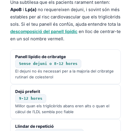
Una subtilesa que els pacients rarament senten:
ApoB
i
Lp(a)
no requereixen dejuni, i sovint són més
estables per al risc cardiovascular que els triglicèrids
sols. Si el teu panell és confús, ajuda entendre tota la
descomposició del panell lipídic
en lloc de centrar-te
en un sol nombre vermell.
Panell lipídic de cribratge
Sense dejuni o 8-12 hores
El dejuni no és necessari per a la majoria del cribratge
rutinari de colesterol
Dejú preferit
9-12 hores
Millor quan els triglicèrids abans eren alts o quan el
càlcul de l’LDL sembla poc fiable
Llindar de repetició