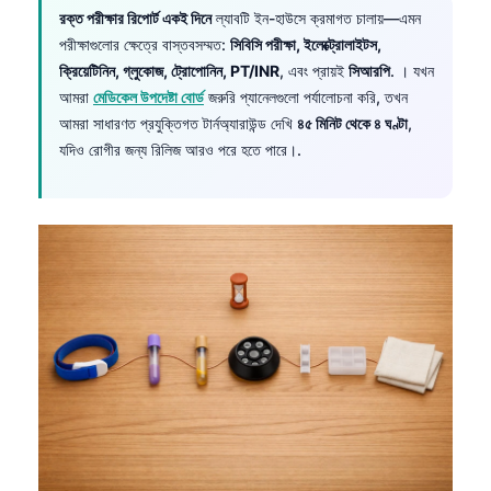
রক্ত পরীক্ষার রিপোর্ট একই দিনে
ল্যাবটি ইন-হাউসে ক্রমাগত চালায়—এমন
পরীক্ষাগুলোর ক্ষেত্রে বাস্তবসম্মত:
সিবিসি পরীক্ষা, ইলেক্ট্রোলাইটস,
ক্রিয়েটিনিন, গ্লুকোজ, ট্রোপোনিন, PT/INR
, এবং প্রায়ই
সিআরপি
. । যখন
আমরা
মেডিকেল উপদেষ্টা বোর্ড
জরুরি প্যানেলগুলো পর্যালোচনা করি, তখন
আমরা সাধারণত প্রযুক্তিগত টার্নঅ্যারাউন্ড দেখি
৪৫ মিনিট থেকে ৪ ঘণ্টা
,
যদিও রোগীর জন্য রিলিজ আরও পরে হতে পারে।.