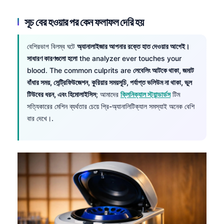
সূচ বের হওয়ার পর কেন ফলাফল দেরি হয়
বেশিরভাগ বিলম্ব ঘটে
অ্যানালাইজার আপনার রক্তে হাত দেওয়ার আগেই।
সাধারণ কারণগুলো হলো
the analyzer ever touches your
blood. The common culprits are
লেবেলিং আটকে থাকা, জমাট
বাঁধার সময়, সেন্ট্রিফিউজেশন, কুরিয়ার সময়সূচি, পর্যাপ্ত ভলিউম না থাকা, ভুল
টিউবের ধরন, এবং হিমোলাইসিস
; আমাদের
ক্লিনিক্যাল স্ট্যান্ডার্ডস
টিম
সত্যিকারের মেশিন ব্যর্থতার চেয়ে প্রি-অ্যানালিটিক্যাল সমস্যাই অনেক বেশি
বার দেখে।.