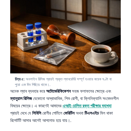
চিত্র ৫:
অনলাইন রিলিজ প্রায়ই প্রকৃত ল্যাবরেটরি সম্পূর্ণ হওয়ার কয়েক ঘণ্টা বা
পুরো এক দিন পিছিয়ে থাকে।.
অনেক ল্যাব ব্যবহার করে
অটোভেরিফিকেশন
সহজ ফলাফলের ক্ষেত্রে এবং
ম্যানুয়াল রিলিজ
যেকোনো অস্বাভাবিক, শিশু রোগী, বা ক্লিনিক্যালি সংবেদনশীল
বিষয়ের ক্ষেত্রে। এ কারণেই আমাদের
এআই-চালিত রক্ত পরীক্ষার ব্যাখ্যা
প্রায়ই দেখে যে
সিবিসি
রোগীর পোর্টালে
ফেরিটিন
অথবা
টিএসএইচ
মিল থাকা
রিপোর্টটি আসার আগেই আপলোড হয়ে যায়।.