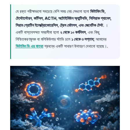
Català
যে রক্ত পরীক্ষাগুলো সবচেয়ে বেশি সময় নেয় সেগুলো হলো
ভিটামিন ডি,
O‘zbekcha
টেস্টোস্টেরন, কর্টিসল, ACTH, অটোইমিউন অ্যান্টিবডি, সিলিয়াক প্যানেল,
Українська
সিরাম প্রোটিন ইলেক্ট্রোফোরেসিস, ট্রেস মেটালস, এবং জেনেটিক টেস্ট
. ।
একটি বাস্তবসম্মত সময়সীমা হলো
২ থেকে ১০ কর্মদিবস
, এবং কিছু
አማርኛ
নিশ্চিতকরণমূলক বা মলিকিউলার স্টাডি চলে
১ থেকে ৩ সপ্তাহ
; আমাদের
Kiswahili
ভিটামিন ডি এর মাত্রা
প্রবন্ধে একটি সাধারণ উদাহরণ দেখানো হয়েছে।.
ភាសាខ្មែរ
ဗမာစာ
ไทย
Tagalog
Tiếng Việt
Bahasa Melayu
മലയാളം
ಕನ್ನಡ
ગુજરાતી