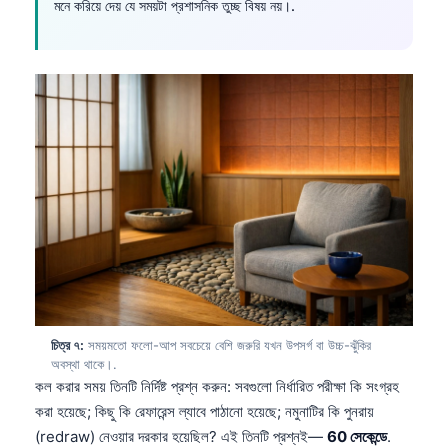
মনে করিয়ে দেয় যে সময়টা প্রশাসনিক তুচ্ছ বিষয় নয়।.
চিত্র ৭:
সময়মতো ফলো-আপ সবচেয়ে বেশি জরুরি যখন উপসর্গ বা উচ্চ-ঝুঁকির
অবস্থা থাকে।.
কল করার সময় তিনটি নির্দিষ্ট প্রশ্ন করুন: সবগুলো নির্ধারিত পরীক্ষা কি সংগ্রহ
করা হয়েছে; কিছু কি রেফারেন্স ল্যাবে পাঠানো হয়েছে; নমুনাটির কি পুনরায়
(redraw) নেওয়ার দরকার হয়েছিল? এই তিনটি প্রশ্নই—
60 সেকেন্ডে
.