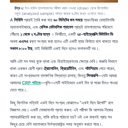
চিত্র ২:
ইন-হাউস হাসপাতালের পরীক্ষা রক্ত নেওয়া (draw) থেকে বিশ্লেষিত
নমুনা (analyzed sample) পর্যন্ত কয়েক ঘণ্টার মধ্যে এগোতে পারে।.
A
সিবিসি
প্রায়ই তৈরি করা যায়
৬০ মিনিটের কম সময়ে
স্বয়ংক্রিয় হেমাটোলজি
অ্যানালাইজারে, এবং
বেসিক মেটাবলিক প্যানেল
প্রায়ই হাসপাতালের পরিবেশে
পৌঁছায়
১ থেকে ২ ঘণ্টার মধ্যে
। বিপরীতে, একটি
২৫-হাইড্রোক্সি ভিটামিন ডি
অথবা
এএনএ
রক্ত সংগ্রহ করা হলেও এটি একটি ব্যাচ কিউতে বসে থাকতে পারে
সকাল ৮:০০ টায়
, তাই ভিজিটটি একই দিনে হলেও ফলাফলটি নয়।.
আমি এটা সব সময় বুকে ব্যথা এবং ডিহাইড্রেশনের ক্ষেত্রে দেখি। জরুরি বিভাগে
থাকা একজন রোগী দ্রুত
ট্রোপোনিন
,
ক্রিয়েটিনিন
, এবং
পটাশিয়াম
পেতে পারেন,
কারণ এই সংখ্যাগুলো তাৎক্ষণিক সিদ্ধান্ত চালায়; কিন্তু
সিআরপি
—যেটা আমরা
আমাদের
CRP গাইডে
—খুলি—সেটি সাইটভেদে একই দিন বা পরের দিনও পাওয়া
যেতে পারে।.
কিছু ক্লিনিক সত্যিই একই দিনে সংগ্রহ বোঝালেও “একই দিনে রিপোর্ট” বলে
বিজ্ঞাপন দেয়। একটি সোজাসাপ্টা প্রশ্ন করুন: এই পরীক্ষা কি আপনার নিজের
ল্যাবরেটরিতেই করা হয়, নাকি বাইরে পাঠানো হয়? ওই এক বাক্যই প্রায় সব
কিছুর চেয়ে বেশি ভালোভাবে টার্নঅ্যারাউন্ড সময় অনুমান করতে পারে।.