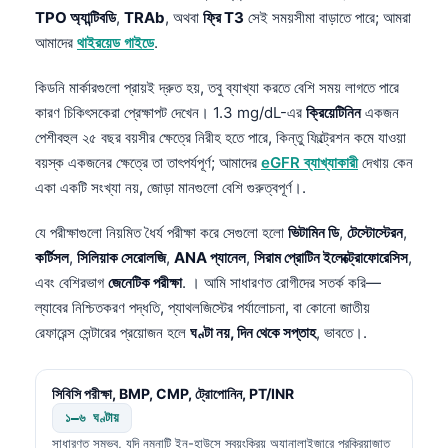
TPO অ্যান্টিবডি
,
TRAb
, অথবা
ফ্রি T3
সেই সময়সীমা বাড়াতে পারে; আমরা
আমাদের
থাইরয়েড গাইডে
.
কিডনি মার্কারগুলো প্রায়ই দ্রুত হয়, তবু ব্যাখ্যা করতে বেশি সময় লাগতে পারে
কারণ চিকিৎসকেরা প্রেক্ষাপট দেখেন। 1.3 mg/dL-এর
ক্রিয়েটিনিন
একজন
পেশীবহুল ২৫ বছর বয়সীর ক্ষেত্রে নিরীহ হতে পারে, কিন্তু ফিল্ট্রেশন কমে যাওয়া
বয়স্ক একজনের ক্ষেত্রে তা তাৎপর্যপূর্ণ; আমাদের
eGFR ব্যাখ্যাকারী
দেখায় কেন
একা একটি সংখ্যা নয়, জোড়া মানগুলো বেশি গুরুত্বপূর্ণ।.
যে পরীক্ষাগুলো নিয়মিত ধৈর্য পরীক্ষা করে সেগুলো হলো
ভিটামিন ডি
,
টেস্টোস্টেরন
,
কর্টিসল
,
সিলিয়াক সেরোলজি
,
ANA প্যানেল
,
সিরাম প্রোটিন ইলেক্ট্রোফোরেসিস
,
এবং বেশিরভাগ
জেনেটিক পরীক্ষা
. । আমি সাধারণত রোগীদের সতর্ক করি—
ল্যাবের নিশ্চিতকরণ পদ্ধতি, প্যাথলজিস্টের পর্যালোচনা, বা কোনো জাতীয়
রেফারেন্স সেন্টারের প্রয়োজন হলে
ঘণ্টা নয়, দিন থেকে সপ্তাহ
, ভাবতে।.
সিবিসি পরীক্ষা, BMP, CMP, ট্রোপোনিন, PT/INR
১–৬ ঘণ্টায়
সাধারণত সম্ভব, যদি নমুনাটি ইন-হাউসে স্বয়ংক্রিয় অ্যানালাইজারে প্রক্রিয়াজাত