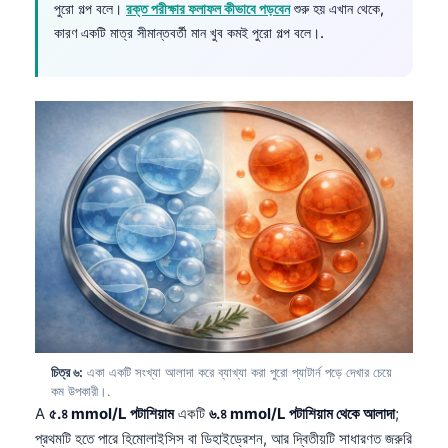
পুরো গল্প বলে।
রক্ত পরীক্ষার ফলাফল কীভাবে পড়বেন
শুরু হয় এখান থেকে,
কারণ একটি মাত্র সীমান্তবর্তী মান খুব কমই পুরো গল্প বলে।.
চিত্র ৬:
একা একটি সংখ্যা আলাদা করে ব্যাখ্যা করা পুরো প্যাটার্ন পড়ে দেখার চেয়ে
কম উপকারী।.
A
৫.৪ mmol/L পটাশিয়াম
একটি
৬.৪ mmol/L পটাশিয়াম থেকে আলাদা
;
প্রথমটি হতে পারে হিমোলাইসিস বা ডিহাইড্রেশন, আর দ্বিতীয়টি সাধারণত জরুরি