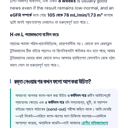
(লো-নরমাল) থাকলেও, এবং একটি
8 weeks
is usually good
news even if the result remains low-normal, and an
eGFR সম্পর্কে
কমে গেছে
105 থেকে 78 mL/min/1.73 m²
কাগজে
দুটো মানই গ্রহণযোগ্য দেখালেও তা গুরুত্বপূর্ণ হতে পারে।.
H এবং L পতাকাগুলো যা মিস করে
ল্যাবের পতাকা পরিসংখ্যানভিত্তিক, ডায়াগনস্টিক নয়। কোনো ফল রেফারেন্স
ইন্টারভালের ঠিক বাইরে পড়লেও তা ক্লিনিক্যালি ক্ষতিকর নাও হতে পারে; আবার
ইন্টারভালের ভেতরে থাকা কোনো ফলও আপনার ব্যক্তিগত বেসলাইন থেকে হঠাৎ
বদলে গেলে তা গুরুত্বপূর্ণ হতে পারে।.
রক্ত নেওয়ার পর কখন ফলো আপ করা উচিত?
সাধারণত আপনার ফলো-আপ করা উচিত
৩ কর্মদিবস পরে
রুটিন আউটপেশেন্ট
প্যানেলের ক্ষেত্রে এবং
৫ কর্মদিবস পরে
যদি সপ্তাহান্ত, ছুটি, বা স্যাম্পল
বাইরের ল্যাবে পাঠানোর (send-out) পরীক্ষা জড়িত থাকে। আমি দেখেছি
—দুই দিকেই—দেরিতে ফলো-আপের ফলে চিকিৎসা বদলেছে—একদিকে
আশ্বস্ত করেছে, অন্যদিকে করেনি—তাই আমাদের
রোগীর অভিজ্ঞতাগুলো