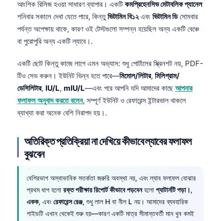
আংশিক রিলিজ হওয়া সাধারণ ব্যাপার। একটি
কমপ্রিহেনসিভ মেটাবলিক প্যানেল
শনিবার সকালে দেখা যেতে পারে, কিন্তু
ভিটামিন বি১২
এবং
ভিটামিন ডি
সোমবার
পর্যন্ত অপেক্ষায় থাকে, কারণ ওই টেস্টগুলো সম্পন্ন হয়েছিল অন্য একটি বেঞ্চে
বা পুরোপুরি অন্য একটি ল্যাবে।.
একটি ছোট কিন্তু কাজে লাগে এমন অভ্যাস: শুধু পোর্টালের স্ক্রিনশট নয়, PDF-
টিও সেভ করুন। ইউনিট ভিন্ন হতে পারে—
মিমোল/লিটার
,
মিলিগ্রাম/
ডেসিলিটার
,
IU/L
,
mIU/L
—এবং পরে আপনি যদি আমাদের কাছে
আপনার
ফলাফল অনুবাদ করতে বলেন
, সম্পূর্ণ ইউনিট ও রেফারেন্স ইন্টারভাল থাকলে
ব্যাখ্যা করা অনেক বেশি নিরাপদ হয়।.
অতিরিক্ত প্রতিক্রিয়া না দেখিয়ে কীভাবে ল্যাবের ফলাফল
বুঝবেন
বেশিরভাগ অস্বাভাবিক সতর্কতা জরুরি অবস্থা নয়, এবং ল্যাব ফলাফল বোঝার
প্রথম ধাপ হলো
রক্ত পরীক্ষার রিপোর্ট কীভাবে পড়বেন
হলো
প্যাটার্নটি পড়া।
,
একক
, এবং
রেফারেন্স রেঞ্জ
, শুধু লাল H বা নীল L নয়। আমাদের ব্যবহারিক
গাইডটি এখান থেকেই শুরু হয়—কারণ একটি মাত্র সীমান্তবর্তী মান খুব কমই