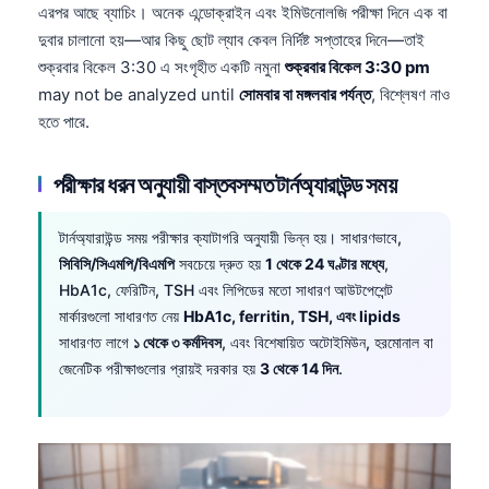
এরপর আছে ব্যাচিং। অনেক এন্ডোক্রাইন এবং ইমিউনোলজি পরীক্ষা দিনে এক বা
দুবার চালানো হয়—আর কিছু ছোট ল্যাব কেবল নির্দিষ্ট সপ্তাহের দিনে—তাই
শুক্রবার বিকেল 3:30 এ সংগৃহীত একটি নমুনা
শুক্রবার বিকেল 3:30 pm
may not be analyzed until
সোমবার বা মঙ্গলবার পর্যন্ত
, বিশ্লেষণ নাও
হতে পারে.
পরীক্ষার ধরন অনুযায়ী বাস্তবসম্মত টার্নঅ্যারাউন্ড সময়
টার্নঅ্যারাউন্ড সময় পরীক্ষার ক্যাটাগরি অনুযায়ী ভিন্ন হয়। সাধারণভাবে,
সিবিসি/সিএমপি/বিএমপি
সবচেয়ে দ্রুত হয়
1 থেকে 24 ঘণ্টার মধ্যে
,
HbA1c, ফেরিটিন, TSH এবং লিপিডের মতো সাধারণ আউটপেশেন্ট
মার্কারগুলো সাধারণত নেয়
HbA1c, ferritin, TSH, এবং lipids
সাধারণত লাগে
১ থেকে ৩ কর্মদিবস
, এবং বিশেষায়িত অটোইমিউন, হরমোনাল বা
জেনেটিক পরীক্ষাগুলোর প্রায়ই দরকার হয়
3 থেকে 14 দিন
.