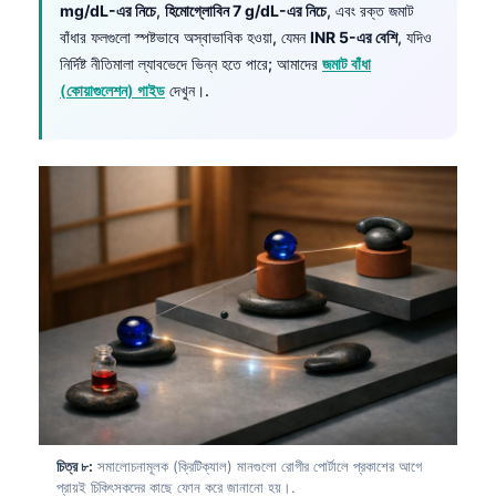
mg/dL-এর নিচে
,
হিমোগ্লোবিন 7 g/dL-এর নিচে
, এবং রক্ত জমাট
Frysk
বাঁধার ফলগুলো স্পষ্টভাবে অস্বাভাবিক হওয়া, যেমন
INR 5-এর বেশি
, যদিও
Esperanto
নির্দিষ্ট নীতিমালা ল্যাবভেদে ভিন্ন হতে পারে; আমাদের
জমাট বাঁধা
(কোয়াগুলেশন) গাইড
দেখুন।.
Беларуская мова
Татар теле
Кыргызча
ئۇيغۇرچە
Cebuano
Basa Jawa
ພາສາລາວ
Монгол
Afrikaans
العربية المغربية
Occitan
চিত্র ৮:
সমালোচনামূলক (ক্রিটিক্যাল) মানগুলো রোগীর পোর্টালে প্রকাশের আগে
প্রায়ই চিকিৎসকদের কাছে ফোন করে জানানো হয়।.