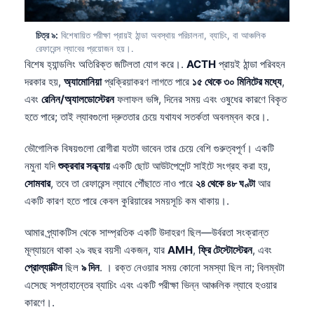
தமிழ்
চিত্র ৯:
বিশেষায়িত পরীক্ষা প্রায়ই ঠান্ডা অবস্থায় পরিচালনা, ব্যাচিং, বা আঞ্চলিক
తెలుగు
রেফারেন্স ল্যাবের প্রয়োজন হয়।.
বিশেষ হ্যান্ডলিং অতিরিক্ত জটিলতা যোগ করে।.
ACTH
প্রায়ই ঠান্ডা পরিবহন
मराठी
দরকার হয়,
অ্যামোনিয়া
প্রক্রিয়াকরণ লাগতে পারে
১৫ থেকে ৩০ মিনিটের মধ্যে
,
اردو
এবং
রেনিন/অ্যালডোস্টেরন
ফলাফল ভঙ্গি, দিনের সময় এবং ওষুধের কারণে বিকৃত
Shqip
হতে পারে; তাই ল্যাবগুলো দ্রুততার চেয়ে যথাযথ সতর্কতা অবলম্বন করে।.
Magyar
ভৌগোলিক বিষয়গুলো রোগীরা যতটা ভাবেন তার চেয়ে বেশি গুরুত্বপূর্ণ। একটি
Slovenščina
নমুনা যদি
শুক্রবার সন্ধ্যায়
একটি ছোট আউটপেশেন্ট সাইটে সংগ্রহ করা হয়,
한국어
সোমবার
, তবে তা রেফারেন্স ল্যাবে পৌঁছাতে নাও পারে
২৪ থেকে ৪৮ ঘণ্টা
আর
একটি কারণ হতে পারে কেবল কুরিয়ারের সময়সূচি কম থাকায়।.
Polski
Lietuvių kalba
আমার প্র্যাকটিস থেকে সাম্প্রতিক একটি উদাহরণ ছিল—উর্বরতা সংক্রান্ত
মূল্যায়নে থাকা ২৯ বছর বয়সী একজন, যার
AMH
,
ফ্রি টেস্টোস্টেরন
, এবং
Русский
প্রোল্যাক্টিন
ছিল
৯ দিন
. । রক্ত নেওয়ার সময় কোনো সমস্যা ছিল না; বিলম্বটা
ქართული
এসেছে সপ্তাহান্তের ব্যাচিং এবং একটি পরীক্ষা ভিন্ন আঞ্চলিক ল্যাবে হওয়ার
Čeština
কারণে।.