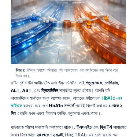
চিত্র ৪:
বিভিন্ন অ্যাসে পরিবারের গতি অটোমেশন এবং ব্যাচিংয়ের ওপর নির্ভর করে
ভিন্ন হয়।.
রুটিন কেমিস্ট্রি অটোমেটেড এবং উচ্চ-ভলিউম, তাই
গ্লুকোজকে
,
সোডিয়াম
,
ALT
,
AST
, এবং
ক্রিয়েটিনিন
সাধারণত দ্রুত এগোয়। আপনি যদি
ডায়াবেটিসের মার্কারের জন্য অপেক্ষা করেন, আমাদের পর্যালোচনা
HbA1c-এর
কাটঅফ
ব্যাখ্যা করে কেন
HbA1c সম্পর্কে
প্রায়ই রিপোর্ট করা হয়
১ থেকে ২
দিন
এমনকি যখন একই বিকেলে ফাস্টিং গ্লুকোজ একই থাকে।.
থাইরয়েড পরীক্ষা মাঝামাঝি অবস্থানে থাকে।.
টিএসএইচ
এবং
ফ্রি T4
সাধারণত
আবার ফিরে আসে
২৪ থেকে ৭২ ঘণ্টা
, কিন্তু TRAb-এর মতো অ্যাড-অন