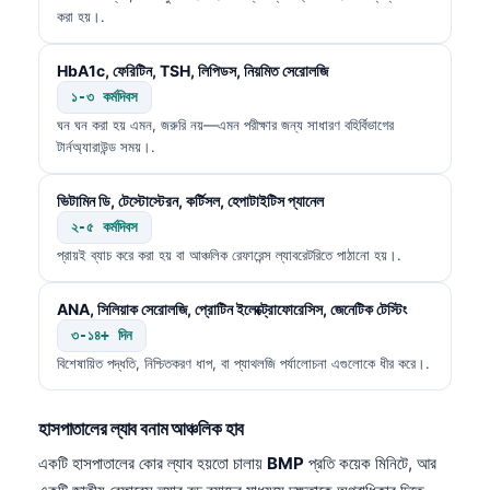
করা হয়।.
HbA1c, ফেরিটিন, TSH, লিপিডস, নিয়মিত সেরোলজি
১-৩ কর্মদিবস
ঘন ঘন করা হয় এমন, জরুরি নয়—এমন পরীক্ষার জন্য সাধারণ বহির্বিভাগের
টার্নঅ্যারাউন্ড সময়।.
ভিটামিন ডি, টেস্টোস্টেরন, কর্টিসল, হেপাটাইটিস প্যানেল
২-৫ কর্মদিবস
প্রায়ই ব্যাচ করে করা হয় বা আঞ্চলিক রেফারেন্স ল্যাবরেটরিতে পাঠানো হয়।.
ANA, সিলিয়াক সেরোলজি, প্রোটিন ইলেক্ট্রোফোরেসিস, জেনেটিক টেস্টিং
৩-১৪+ দিন
বিশেষায়িত পদ্ধতি, নিশ্চিতকরণ ধাপ, বা প্যাথলজি পর্যালোচনা এগুলোকে ধীর করে।.
হাসপাতালের ল্যাব বনাম আঞ্চলিক হাব
একটি হাসপাতালের কোর ল্যাব হয়তো চালায়
BMP
প্রতি কয়েক মিনিটে, আর