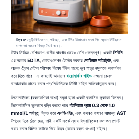
চিত্র ৩:
সেন্ট্রিফিউজেশন, পরিবহন, এবং টিউব মিলানোর মতো প্রি-অ্যানালিটিক্যাল
ধাপগুলো অনেক বিলম্ব তৈরি করে।.
টিউব নির্বাচন বেশিরভাগ রোগীর ধারণার চেয়েও বেশি গুরুত্বপূর্ণ। একটি
সিবিসি
এর দরকার
EDTA
, কোয়াগুলেশন টেস্টের দরকার
সোডিয়াম সাইট্রেট
, এবং
অনেক ট্রেস মেটাল পরীক্ষায় বিশেষ টিউব লাগে; ভুল পাত্র নমুনাকে অকার্যকর
করে দিতে পারে—এ কারণেই আমাদের
বায়োমার্কার গাইড
এগুলো কেবল
বায়োমার্কার নামের বদলে পদ্ধতিভিত্তিক নির্দিষ্ট চাহিদা তালিকাভুক্ত করে।.
হিমোলাইজড (রক্তকণিকা ভাঙা) নমুনা হলো একটি ক্লাসিক লুকানো বিলম্ব।
হিমোলাইসিস ভুলভাবে বৃদ্ধি করতে পারে
পটাশিয়াম প্রায় 0.3 থেকে 1.0
mmol/L পর্যন্ত
, বিকৃত করে
এলডিএইচ
, এবং কখনও কখনও সামান্য
AST
উপরের দিকে ঠেলে দেয়, তাই একটি সতর্ক ল্যাব বিভ্রান্তিকর ফলাফল পোস্ট
করার বদলে রিলিজ আটকে দিয়ে রিড্র (আবার রক্ত নেওয়া) চাইবে।.