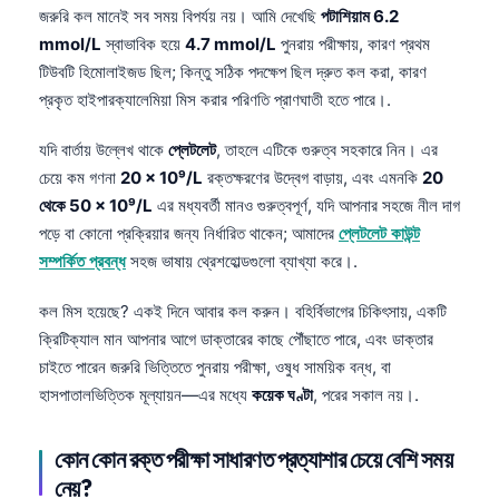
Gàidhlig
জরুরি কল মানেই সব সময় বিপর্যয় নয়। আমি দেখেছি
পটাশিয়াম 6.2
Euskara
mmol/L
স্বাভাবিক হয়ে
4.7 mmol/L
পুনরায় পরীক্ষায়, কারণ প্রথম
টিউবটি হিমোলাইজড ছিল; কিন্তু সঠিক পদক্ষেপ ছিল দ্রুত কল করা, কারণ
Македонски јазик
প্রকৃত হাইপারক্যালেমিয়া মিস করার পরিণতি প্রাণঘাতী হতে পারে।.
Latviešu valoda
Galego
যদি বার্তায় উল্লেখ থাকে
প্লেটলেট
, তাহলে এটিকে গুরুত্ব সহকারে নিন। এর
চেয়ে কম গণনা
20 × 10⁹/L
রক্তক্ষরণের উদ্বেগ বাড়ায়, এবং এমনকি
20
অসমীয়া
থেকে 50 × 10⁹/L
এর মধ্যবর্তী মানও গুরুত্বপূর্ণ, যদি আপনার সহজে নীল দাগ
සිංහල
পড়ে বা কোনো প্রক্রিয়ার জন্য নির্ধারিত থাকেন; আমাদের
প্লেটলেট কাউন্ট
سنڌي
সম্পর্কিত প্রবন্ধ
সহজ ভাষায় থ্রেশহোল্ডগুলো ব্যাখ্যা করে।.
پښتو
কল মিস হয়েছে? একই দিনে আবার কল করুন। বহির্বিভাগের চিকিৎসায়, একটি
ক্রিটিক্যাল মান আপনার আগে ডাক্তারের কাছে পৌঁছাতে পারে, এবং ডাক্তার
চাইতে পারেন জরুরি ভিত্তিতে পুনরায় পরীক্ষা, ওষুধ সাময়িক বন্ধ, বা
Slovenčina
হাসপাতালভিত্তিক মূল্যায়ন—এর মধ্যে
কয়েক ঘণ্টা
, পরের সকাল নয়।.
Hrvatski
Suomi
কোন কোন রক্ত পরীক্ষা সাধারণত প্রত্যাশার চেয়ে বেশি সময়
Қазақ тілі
নেয়?