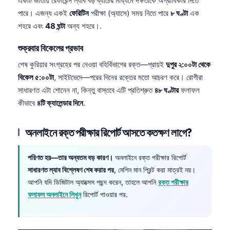
একটি জাতীয় রেফারেন্স ল্যাব বড় ব্যাচের মাধ্যমে দক্ষতাকে অগ্রাধিকার দিতে
পারে। এজন্য একই
ফেরিটিন
পরীক্ষা (অ্যাসে) সময় নিতে পারে
৮ ঘণ্টা
এক
শহরে এবং
48 ঘন্টা
অন্য শহরে।.
শুক্রবার বিকেলের প্রভাব
শেষ কুরিয়ার সংগ্রহের পর নেওয়া বহির্বিভাগের রক্ত—প্রায়ই
দুপুর ২:০০টা থেকে
বিকেল ৫:০০টা
, সাইটভেদে—পরের দিনের রক্তের মতো আচরণ করে। রোগীরা
সাধারণত এটা শোনেন না, কিন্তু বাস্তবে এটি প্রতিশ্রুত
৪৮ ঘণ্টার
ফলাফল
কীভাবে
৪টি ক্যালেন্ডার দিনে
.
অনলাইনে রক্ত পরীক্ষার রিপোর্ট আসতে কতক্ষণ লাগে?
পরিণত হয়—তার অন্যতম বড় কারণ।
অনলাইনে রক্ত পরীক্ষার রিপোর্ট
সাধারণত ল্যাব বিশ্লেষণ শেষ করার পর
, মেশিন মান প্রিন্ট করা মাত্রই নয়।
আপনি যদি ডিজিটাল অ্যাক্সেস পছন্দ করেন, তাহলে আপনি
রক্ত পরীক্ষার
ফলাফল অনলাইনে লিখুন
রিপোর্ট পাওয়ার পর.