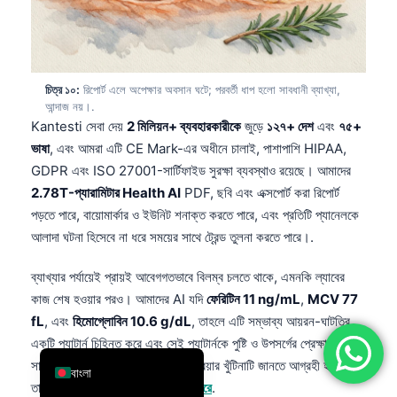
简体中文
Română
Türkçe
চিত্র ১০:
রিপোর্ট এলে অপেক্ষার অবসান ঘটে; পরবর্তী ধাপ হলো সাবধানী ব্যাখ্যা,
আন্দাজ নয়।.
Ελληνικά
Kantesti সেবা দেয়
2 মিলিয়ন+ ব্যবহারকারীকে
জুড়ে
১২৭+ দেশ
এবং
৭৫+
Português
ভাষা
, এবং আমরা এটি CE Mark-এর অধীনে চালাই, পাশাপাশি HIPAA,
Español
GDPR এবং ISO 27001-সার্টিফাইড সুরক্ষা ব্যবস্থাও রয়েছে। আমাদের
2.78T-প্যারামিটার Health AI
PDF, ছবি এবং এক্সপোর্ট করা রিপোর্ট
Italiano
পড়তে পারে, বায়োমার্কার ও ইউনিট শনাক্ত করতে পারে, এবং প্রতিটি প্যানেলকে
עִבְרִית
আলাদা ঘটনা হিসেবে না ধরে সময়ের সাথে ট্রেন্ড তুলনা করতে পারে।.
Français
ব্যাখ্যার পর্যায়েই প্রায়ই আবেগগতভাবে বিলম্ব চলতে থাকে, এমনকি ল্যাবের
العربية
কাজ শেষ হওয়ার পরও। আমাদের AI যদি
ফেরিটিন 11 ng/mL
,
MCV 77
Deutsch
fL
, এবং
হিমোগ্লোবিন 10.6 g/dL
, তাহলে এটি সম্ভাব্য আয়রন-ঘাটতির
একটি প্যাটার্ন চিহ্নিত করে এবং সেই প্যাটার্নকে পুষ্টি ও উপসর্গের প্রেক্ষাপটের
English
সাথে যুক্ত করতে পারে; আপনি যদি প্রক্রিয়ার খুঁটিনাটি জানতে আগ্রহী হন,
বাংলা
তাহলে দেখুন
আমাদের AI কীভাবে কাজ করে
.