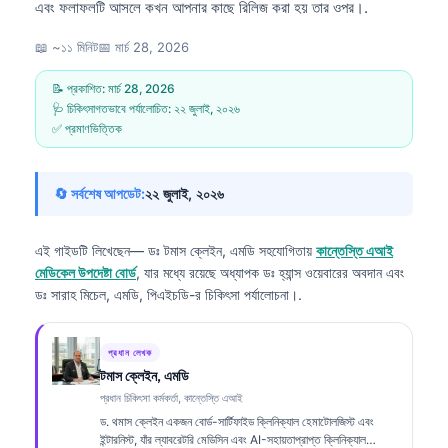
এবং ফলাফলটি আসলে কখন আপনার কাছে রিলিজ করা হয় তার ওপর।.
📖 ~১১ মিনিট
📅
মার্চ 28, 2026
📝 প্রকাশিত:
মার্চ 28, 2026
🩺 চিকিৎসাগতভাবে পর্যালোচিত:
২২ জুলাই, ২০২৬
✅ প্রমাণভিত্তিক
🔄 সর্বশেষ আপডেট:
২২ জুলাই, ২০২৬
এই গাইডটি লিখেছেন—
ডঃ টমাস ক্লেইন, এমডি
সহযোগিতায়
কান্তেস্তি এআই
মেডিকেল উপদেষ্টা বোর্ড
, যার মধ্যে রয়েছে অধ্যাপক ডঃ হ্যান্স ওয়েবারের অবদান এবং
ডঃ সারাহ মিচেল, এমডি, পিএইচডি-র চিকিৎসা পর্যালোচনা।.
প্রধান লেখক
টমাস ক্লেইন, এমডি
প্রধান চিকিৎসা কর্মকর্তা, কান্তেস্তি এআই
ড. থমাস ক্লেইন একজন বোর্ড-সার্টিফাইড ক্লিনিক্যাল হেমাটোলজিস্ট এবং
ইন্টারনিস্ট, যাঁর ল্যাবরেটরি মেডিসিন এবং AI-সহায়তাপ্রাপ্ত ক্লিনিক্যাল