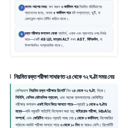
ফলো-আপের সময়
: কল করুন
৩ কর্মদিবস পরে
নিয়মিত বহির্বিভাগের
প্যানেলের জন্য, অথবা
৫ কর্মদিবস পরে
যদি সপ্তাহান্ত, ছুটি, বা
রেফারেন্স-ল্যাব টেস্টিং জড়িত থাকে।.
রক্ত পরীক্ষার ফলাফল বোঝা
প্যাটার্ন, একক এবং প্রবণতার ওপর নির্ভর
করে—একটি
48 U/L মাত্রার ALT
যখন
AST
,
বিলিরুবিন
, বা
উপসর্গগুলিও অস্বাভাবিক থাকে।.
নিয়মিত রক্ত পরীক্ষা সাধারণত ২৪ থেকে ৭২ ঘণ্টা সময় নেয়
বেশিরভাগ
নিয়মিত রক্ত পরীক্ষার রিপোর্ট
নিন
২৪ থেকে ৭২ ঘণ্টা
. দিকে।
সিবিসি
,
বেসিক মেটাবলিক প্যানেল
, এবং অনেক হাসপাতালের কেমিস্ট্রি
পরীক্ষার ফলাফল
একই দিনে ফিরে আসতে পারে
—প্রায়ই
১ থেকে ৬ ঘণ্টার
মধ্যে
—যদি নমুনাটি সাইটেই বিশ্লেষণ করা হয়;
থাইরয়েড পরীক্ষা
,
HbA1c
সম্পর্কে
, এবং
ফেরিটিন
আরও প্রায়ই সময় নেয়
১ থেকে ৩ কর্মদিবস
; বিশেষায়িত
পাঠানো-আউট পরীক্ষা লাগতে পারে
৩ থেকে ১০ দিন
বা আরও বেশি। রিপোর্টটি