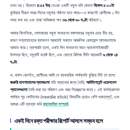
তখন নয়। বিকেলে
৪:৫৫ টায়
নেওয়া একটি নমুনা যদি কোনো
বিকেল ৫:০০টা
কুরিয়ার নীরবে পরের দিনের নমুনায় পরিণত হতে পারে—এ কারণেই রোগীদের ২ দিন
সময় বলা হয় এবং তারা অভিজ্ঞতা পান
৩৬ থেকে ৬০ ঘণ্টা
পরিবর্তে।.
আমার ক্লিনিকে, সোমবারের নমুনা সাধারণত মঙ্গলবারের নমুনার চেয়ে ধীর হয়,
কারণ সপ্তাহান্তের ব্যাকলগ প্রথমেই সকালে আঞ্চলিক রেফারেন্স ল্যাবগুলোকে
আঘাত করে। ব্যাপারটা হলো, একই দিন সাধারণত মানে অ্যানালাইজারটি
উপলব্ধ ছিল, নমুনাটি যথেষ্ট ছিল, এবং কোনো রিলিজ নীতি আরেকটি
৬ থেকে ২৪
ঘণ্টা
.
ড. থমাস ক্লেইন, রোগীদের আমি যে ব্যবহারিক পার্থক্যটা বুঝিয়ে দিই তা হলো:
জরুরি হাসপাতালের ল্যাবগুলো
গতি বাড়ানোর জন্য তৈরি;
আউটপেশেন্ট ওয়েলনেস
প্যানেলগুলো
তৈরি করা হয় পরিমাণ এবং খরচ নিয়ন্ত্রণের জন্য। এই কার্যক্রমগত
পার্থক্য সূচ ফোটানোর (needle stick) বিষয়টির চেয়েও বেশি গুরুত্বপূর্ণ, এবং
আমরা এটি ব্যাখ্যা করি
কান্তেস্তি সম্পর্কে
.
একই দিনে রক্ত পরীক্ষার রিপোর্ট আসলে সম্ভব হলে