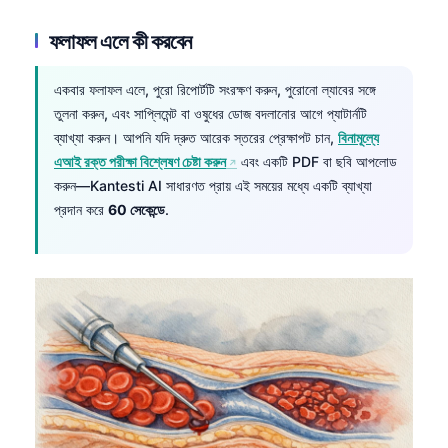
日本語
ফলাফল এলে কী করবেন
Eesti
Azərbaycan dili
একবার ফলাফল এলে, পুরো রিপোর্টটি সংরক্ষণ করুন, পুরোনো ল্যাবের সঙ্গে
Bosanski
তুলনা করুন, এবং সাপ্লিমেন্ট বা ওষুধের ডোজ বদলানোর আগে প্যাটার্নটি
ব্যাখ্যা করুন। আপনি যদি দ্রুত আরেক স্তরের প্রেক্ষাপট চান,
বিনামূল্যে
Svenska
এআই রক্ত পরীক্ষা বিশ্লেষণ চেষ্টা করুন
এবং একটি PDF বা ছবি আপলোড
Српски језик
করুন—Kantesti AI সাধারণত প্রায় এই সময়ের মধ্যে একটি ব্যাখ্যা
Íslenska
প্রদান করে
60 সেকেন্ডে
.
Հայերեն
Bahasa Indonesia
हिन्दी
Nederlands
Dansk
Български
فارسی