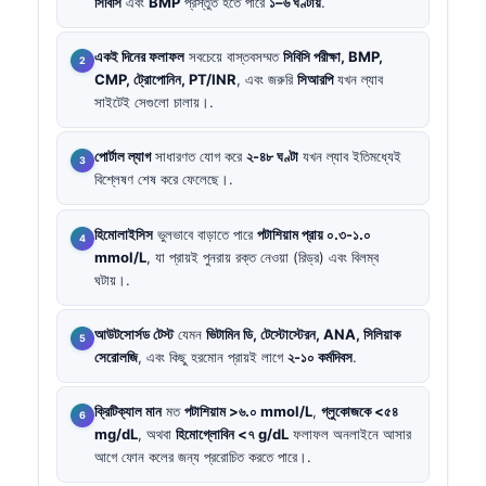
সিবিসি
এবং
BMP
প্রস্তুত হতে পারে
১–৬ ঘণ্টায়
.
একই দিনের ফলাফল
সবচেয়ে বাস্তবসম্মত
সিবিসি পরীক্ষা, BMP,
CMP, ট্রোপোনিন, PT/INR
, এবং জরুরি
সিআরপি
যখন ল্যাব
সাইটেই সেগুলো চালায়।.
পোর্টাল ল্যাগ
সাধারণত যোগ করে
২-৪৮ ঘণ্টা
যখন ল্যাব ইতিমধ্যেই
বিশ্লেষণ শেষ করে ফেলেছে।.
হিমোলাইসিস
ভুলভাবে বাড়াতে পারে
পটাশিয়াম প্রায় ০.৩-১.০
mmol/L
, যা প্রায়ই পুনরায় রক্ত নেওয়া (রিড্র) এবং বিলম্ব
ঘটায়।.
আউটসোর্সড টেস্ট
যেমন
ভিটামিন ডি, টেস্টোস্টেরন, ANA, সিলিয়াক
সেরোলজি
, এবং কিছু হরমোন প্রায়ই লাগে
২-১০ কর্মদিবস
.
ক্রিটিক্যাল মান
মত
পটাশিয়াম >৬.০ mmol/L
,
গ্লুকোজকে <৫৪
mg/dL
, অথবা
হিমোগ্লোবিন <৭ g/dL
ফলাফল অনলাইনে আসার
আগে ফোন কলের জন্য প্ররোচিত করতে পারে।.