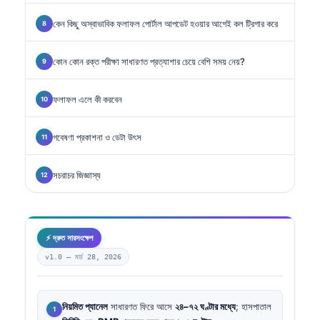
কেন কিছু অস্বাভাবিক ফলাফল পোর্টাল আপডেট হওয়ার আগেই কল ট্রিগার করে
কোন কোন রক্ত পরীক্ষা সাধারণত প্রত্যাশার চেয়ে বেশি সময় নেয়?
ফলাফল এলে কী করবেন
গবেষণা প্রকাশনা ও ডেটা উৎস
সচরাচর জিজ্ঞাস্য
⚡ দ্রুত সারসংক্ষেপ
v1.0 —
মার্চ 28, 2026
নিয়মিত প্যানেল
সাধারণত ফিরে আসে
২৪–৭২ ঘণ্টার মধ্যে
; হাসপাতাল