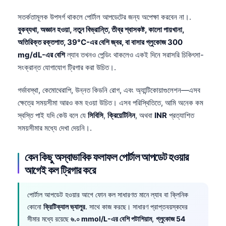
সতর্কতামূলক উপসর্গ থাকলে পোর্টাল আপডেটের জন্য অপেক্ষা করবেন না।.
বুকব্যথা, অজ্ঞান হওয়া, নতুন বিভ্রান্তি, তীব্র শ্বাসকষ্ট, কালো পায়খানা,
অতিরিক্ত রক্তপাত, 39°C-এর বেশি জ্বর, বা বাসার গ্লুকোজ 300
mg/dL-এর বেশি
ল্যাব তখনও পেন্ডিং থাকলেও একই দিনে সরাসরি চিকিৎসা-
সংক্রান্ত যোগাযোগ ট্রিগার করা উচিত।.
গর্ভাবস্থা, কেমোথেরাপি, উন্নত কিডনি রোগ, এবং অ্যান্টিকোয়াগুলেশন—এসব
ক্ষেত্রে সময়সীমা আরও কম হওয়া উচিত। এসব পরিস্থিতিতে, আমি অনেক কম
স্বস্তি পাই যদি কেউ বলে যে
সিবিসি
,
ক্রিয়েটিনিন
, অথবা
INR
প্রত্যাশিত
সময়সীমার মধ্যে দেখা দেয়নি।.
কেন কিছু অস্বাভাবিক ফলাফল পোর্টাল আপডেট হওয়ার
আগেই কল ট্রিগার করে
পোর্টাল আপডেট হওয়ার আগে ফোন কল সাধারণত মানে ল্যাব বা ক্লিনিক
Norsk bokmål
কোনো
ক্রিটিক্যাল ভ্যালুর
. সাথে কাজ করছে। সাধারণ প্রাপ্তবয়স্কদের
সীমার মধ্যে রয়েছে
৬.০ mmol/L-এর বেশি পটাশিয়াম
,
গ্লুকোজ 54
Ślōnskŏ gŏdka