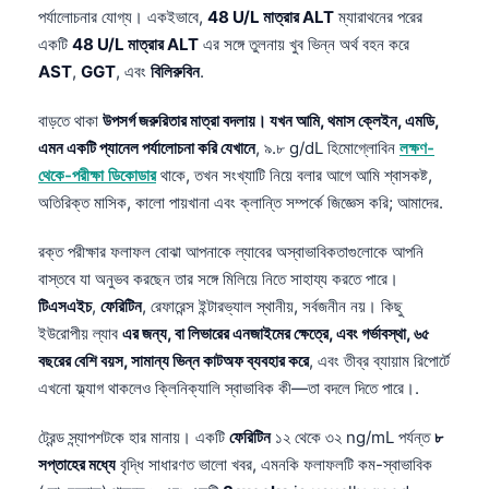
পর্যালোচনার যোগ্য। একইভাবে,
48 U/L মাত্রার ALT
ম্যারাথনের পরের
একটি
48 U/L মাত্রার ALT
এর সঙ্গে তুলনায় খুব ভিন্ন অর্থ বহন করে
AST
,
GGT
, এবং
বিলিরুবিন
.
বাড়তে থাকা
উপসর্গ জরুরিতার মাত্রা বদলায়। যখন আমি, থমাস ক্লেইন, এমডি,
এমন একটি প্যানেল পর্যালোচনা করি যেখানে
, ৯.৮ g/dL হিমোগ্লোবিন
লক্ষণ-
থেকে-পরীক্ষা ডিকোডার
থাকে, তখন সংখ্যাটি নিয়ে বলার আগে আমি শ্বাসকষ্ট,
অতিরিক্ত মাসিক, কালো পায়খানা এবং ক্লান্তি সম্পর্কে জিজ্ঞেস করি; আমাদের.
রক্ত পরীক্ষার ফলাফল বোঝা আপনাকে ল্যাবের অস্বাভাবিকতাগুলোকে আপনি
বাস্তবে যা অনুভব করছেন তার সঙ্গে মিলিয়ে নিতে সাহায্য করতে পারে।
টিএসএইচ
,
ফেরিটিন
, রেফারেন্স ইন্টারভ্যাল স্থানীয়, সর্বজনীন নয়। কিছু
ইউরোপীয় ল্যাব
এর জন্য, বা লিভারের এনজাইমের ক্ষেত্রে, এবং গর্ভাবস্থা, ৬৫
বছরের বেশি বয়স, সামান্য ভিন্ন কাটঅফ ব্যবহার করে
, এবং তীব্র ব্যায়াম রিপোর্টে
এখনো ফ্ল্যাগ থাকলেও ক্লিনিক্যালি স্বাভাবিক কী—তা বদলে দিতে পারে।.
ট্রেন্ড স্ন্যাপশটকে হার মানায়। একটি
ফেরিটিন
১২ থেকে ৩২ ng/mL পর্যন্ত
৮
সপ্তাহের মধ্যে
বৃদ্ধি সাধারণত ভালো খবর, এমনকি ফলাফলটি কম-স্বাভাবিক