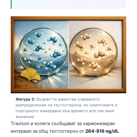
Фигура 2:
Възрастта измества очакваното
разпределение на тестостерона, но симптомите и
повторното измерване във времето все пак имат
значение.
Travison и колеги съобщават за хармонизиран
интервал за общ тестостерон от
264-916 ng/dL