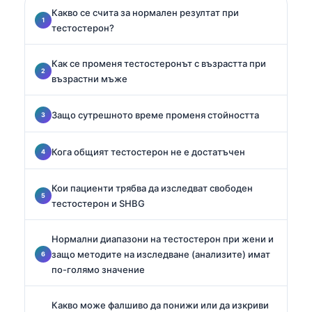
Какво се счита за нормален резултат при
тестостерон?
Как се променя тестостеронът с възрастта при
възрастни мъже
Защо сутрешното време променя стойността
Кога общият тестостерон не е достатъчен
Кои пациенти трябва да изследват свободен
тестостерон и SHBG
Нормални диапазони на тестостерон при жени и
защо методите на изследване (анализите) имат
по-голямо значение
Какво може фалшиво да понижи или да изкриви