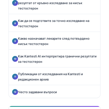
резултат от кръвно изследване за нисък
тестостерон
Как да се подготвите за точно изследване на
тестостерон
Какво назначават лекарите след потвърдено
нисък тестостерон
Как Kantesti AI интерпретира гранични резултати
за тестостерон
Публикации от изследвания на Kantesti и
редакционен архив
Често задавани въпроси