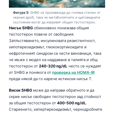
Фигура 5:
SHBG се произвежда до голяма степен от
черния дроб, така че метаболитните и щитовидните
състояния могат да изкривят общия тестостерон.
Нисък SHBG
обикновено понижава общия
тестостерон повече от свободния.
Затлъстяването, инсулиновата резистентност,
хипотиреоидизмът, глюкокортикоидите и
нефротичният синдром са чести виновници, така
че мъже с модел на наддаване в талията и общ
тестостерон от
240-320 ng/dL
често се нуждаят
от SHBG и понякога от
проверка на HOMA-IR
преди някой да го нарече истински нисък Т.
Висок SHBG
може да направи обратното и да
скрие нисък свободен тестостерон зад стойност
Norsk bokmål
за общия тестостерон от
400-500 ng/dL
.
Стареенето, хипертиреоидизмът, чернодробните
Ślōnskŏ gŏdka