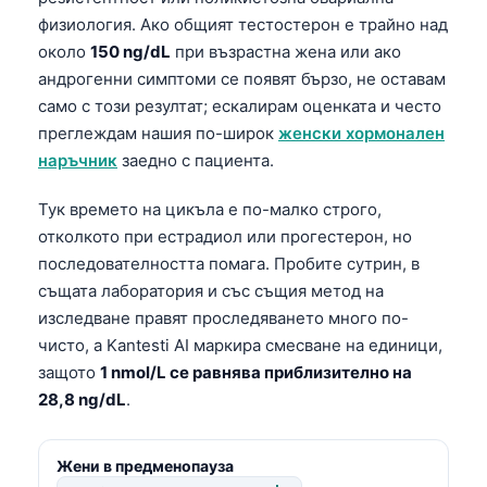
физиология. Ако общият тестостерон е трайно над
தமிழ்
около
150 ng/dL
при възрастна жена или ако
తెలుగు
андрогенни симптоми се появят бързо, не оставам
मराठी
само с този резултат; ескалирам оценката и често
преглеждам нашия по-широк
женски хормонален
اردو
наръчник
заедно с пациента.
বাংলা
Тук времето на цикъла е по-малко строго,
Shqip
отколкото при естрадиол или прогестерон, но
Magyar
последователността помага. Пробите сутрин, в
Slovenščina
същата лаборатория и със същия метод на
изследване правят проследяването много по-
한국어
чисто, а Kantesti AI маркира смесване на единици,
Polski
защото
1 nmol/L се равнява приблизително на
Lietuvių kalba
28,8 ng/dL
.
Русский
ქართული
Жени в предменопауза