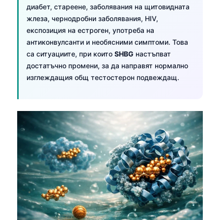
диабет, стареене, заболявания на щитовидната
жлеза, чернодробни заболявания, HIV,
експозиция на естроген, употреба на
антиконвулсанти и необясними симптоми. Това
са ситуациите, при които
SHBG
настъпват
достатъчно промени, за да направят нормално
изглеждащия общ тестостерон подвеждащ.