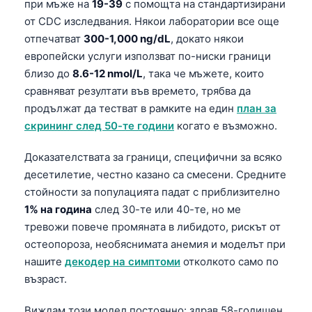
при мъже на
19-39
с помощта на стандартизирани
от CDC изследвания. Някои лаборатории все още
отпечатват
300-1,000 ng/dL
, докато някои
европейски услуги използват по-ниски граници
близо до
8.6-12 nmol/L
, така че мъжете, които
сравняват резултати във времето, трябва да
продължат да тестват в рамките на един
план за
скрининг след 50-те години
когато е възможно.
Доказателствата за граници, специфични за всяко
десетилетие, честно казано са смесени. Средните
стойности за популацията падат с приблизително
1% на година
след 30-те или 40-те, но ме
тревожи повече промяната в либидото, рискът от
остеопороза, необяснимата анемия и моделът при
нашите
декодер на симптоми
отколкото само по
възраст.
Виждам този модел постоянно: здрав 58-годишен