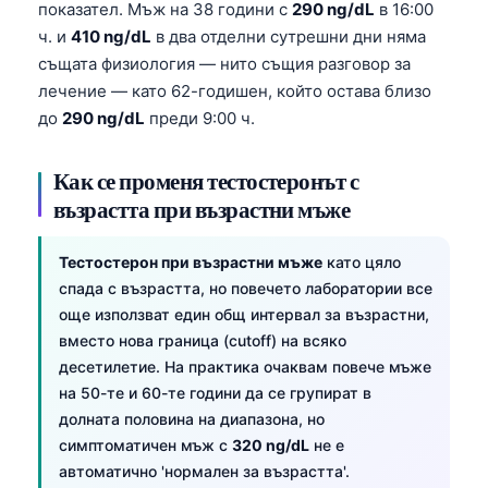
показател. Мъж на 38 години с
290 ng/dL
в 16:00
ч. и
410 ng/dL
в два отделни сутрешни дни няма
същата физиология — нито същия разговор за
лечение — като 62-годишен, който остава близо
до
290 ng/dL
преди 9:00 ч.
Как се променя тестостеронът с
възрастта при възрастни мъже
Тестостерон при възрастни мъже
като цяло
спада с възрастта, но повечето лаборатории все
още използват един общ интервал за възрастни,
вместо нова граница (cutoff) на всяко
десетилетие. На практика очаквам повече мъже
на 50-те и 60-те години да се групират в
долната половина на диапазона, но
симптоматичен мъж с
320 ng/dL
не е
автоматично 'нормален за възрастта'.