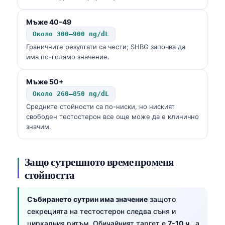
Мъже 40–49
Около 300–900 ng/dL
Граничните резултати са чести; SHBG започва да
има по-голямо значение.
Мъже 50+
Около 260–850 ng/dL
Средните стойности са по-ниски, но ниският
свободен тестостерон все още може да е клинично
значим.
Защо сутрешното време променя
стойността
Събирането сутрин има значение
защото
секрецията на тестостерон следва съня и
циркадния ритъм. Обичайният таргет е
7-10 ч.
, а