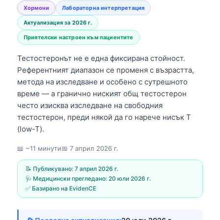
Хормони
Лабораторна интерпретация
Актуализация за 2026 г.
Приятелски настроен към пациентите
Тестостеронът не е една фиксирана стойност.
Референтният диапазон се променя с възрастта,
метода на изследване и особено с сутрешното
време — а гранично ниският общ тестостерон
често изисква изследване на свободния
тестостерон, преди някой да го нарече нисък Т
(low-T).
📖 ~11 минути
📅
7 април 2026 г.
📝 Публикувано:
7 април 2026 г.
🩺 Медицински прегледано:
20 юли 2026 г.
✅ Базирано на EvidenCE