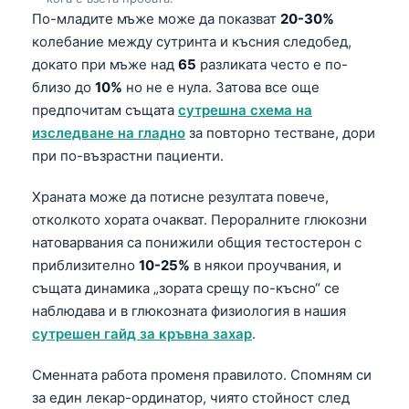
По-младите мъже може да показват
20-30%
колебание между сутринта и късния следобед,
докато при мъже над
65
разликата често е по-
близо до
10%
но не е нула. Затова все още
предпочитам същата
сутрешна схема на
изследване на гладно
за повторно тестване, дори
при по-възрастни пациенти.
Храната може да потисне резултата повече,
отколкото хората очакват. Пероралните глюкозни
натоварвания са понижили общия тестостерон с
приблизително
10-25%
в някои проучвания, и
същата динамика „зората срещу по-късно“ се
наблюдава и в глюкозната физиология в нашия
сутрешен гайд за кръвна захар
.
Сменната работа променя правилото. Спомням си
за един лекар-ординатор, чиято стойност след