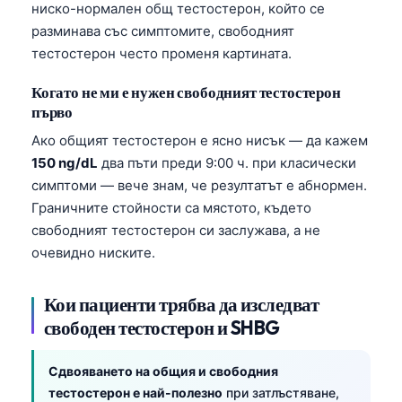
ниско-нормален общ тестостерон, който се
разминава със симптомите, свободният
тестостерон често променя картината.
Когато не ми е нужен свободният тестостерон
първо
Ако общият тестостерон е ясно нисък — да кажем
150 ng/dL
два пъти преди 9:00 ч. при класически
симптоми — вече знам, че резултатът е абнормен.
Граничните стойности са мястото, където
свободният тестостерон си заслужава, а не
очевидно ниските.
Кои пациенти трябва да изследват
свободен тестостерон и SHBG
Сдвояването на общия и свободния
тестостерон е най-полезно
при затлъстяване,