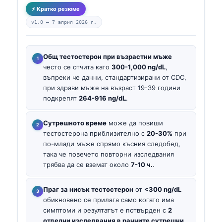
⚡ Кратко резюме
v1.0 —
7 април 2026 г.
Общ тестостерон при възрастни мъже
често се отчита като
300-1,000 ng/dL
,
въпреки че данни, стандартизирани от CDC,
при здрави мъже на възраст 19-39 години
подкрепят
264-916 ng/dL
.
Сутрешното време
може да повиши
тестостерона приблизително с
20-30%
при
по-млади мъже спрямо късния следобед,
така че повечето повторни изследвания
трябва да се вземат около
7-10 ч.
.
Праг за нисък тестостерон
от
<300 ng/dL
обикновено се прилага само когато има
симптоми и резултатът е потвърден с
2
отделни изследвания в ранните сутрешни