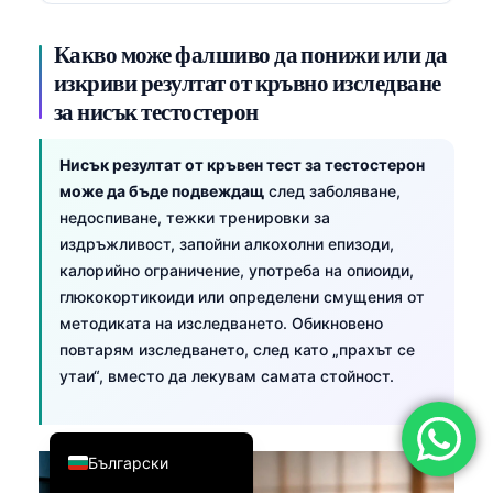
简体中文
Какво може фалшиво да понижи или да
Română
изкриви резултат от кръвно изследване
Türkçe
за нисък тестостерон
Ελληνικά
Нисък резултат от кръвен тест за тестостерон
Português
може да бъде подвеждащ
след заболяване,
Español
недоспиване, тежки тренировки за
издръжливост, запойни алкохолни епизоди,
Italiano
калорийно ограничение, употреба на опиоиди,
עִבְרִית
глюкокортикоиди или определени смущения от
Français
методиката на изследването. Обикновено
повтарям изследването, след като „прахът се
العربية
утаи“, вместо да лекувам самата стойност.
Deutsch
English
Български