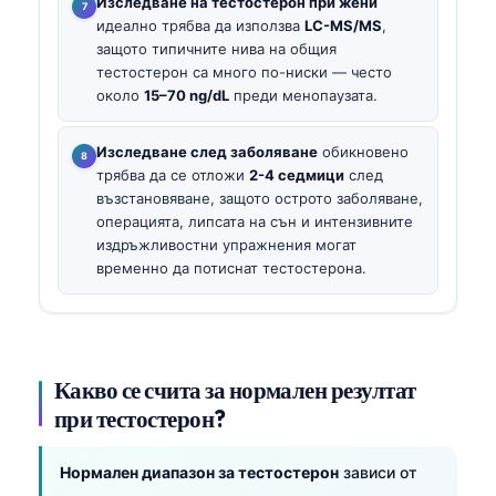
Изследване на тестостерон при жени
идеално трябва да използва
LC-MS/MS
,
защото типичните нива на общия
тестостерон са много по-ниски — често
около
15–70 ng/dL
преди менопаузата.
Изследване след заболяване
обикновено
трябва да се отложи
2-4 седмици
след
възстановяване, защото острото заболяване,
операцията, липсата на сън и интензивните
издръжливостни упражнения могат
временно да потиснат тестостерона.
Какво се счита за нормален резултат
при тестостерон?
Нормален диапазон за тестостерон
зависи от