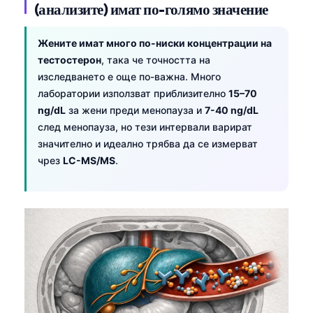
Gàidhlig
(анализите) имат по-голямо значение
Euskara
Жените имат много по-ниски концентрации на
Македонски јазик
тестостерон
, така че точността на
Latviešu valoda
изследването е още по-важна. Много
Galego
лаборатории използват приблизително
15–70
ng/dL
за жени преди менопауза и
7-40 ng/dL
অসমীয়া
след менопауза, но тези интервали варират
සිංහල
значително и идеално трябва да се измерват
чрез
LC-MS/MS
.
سنڌي
پښتو
Slovenčina
Hrvatski
Suomi
Қазақ тілі