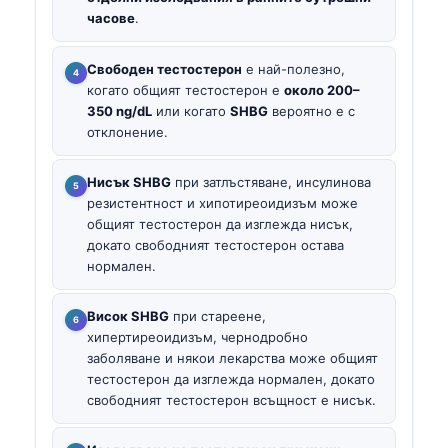
часове
.
Свободен тестостерон
е най-полезно,
когато общият тестостерон е
около 200–
350 ng/dL
или когато
SHBG
вероятно е с
отклонение.
Нисък SHBG
при затлъстяване, инсулинова
резистентност и хипотиреоидизъм може
общият тестостерон да изглежда нисък,
докато свободният тестостерон остава
нормален.
Висок SHBG
при стареене,
хипертиреоидизъм, чернодробно
заболяване и някои лекарства може общият
тестостерон да изглежда нормален, докато
свободният тестостерон всъщност е нисък.