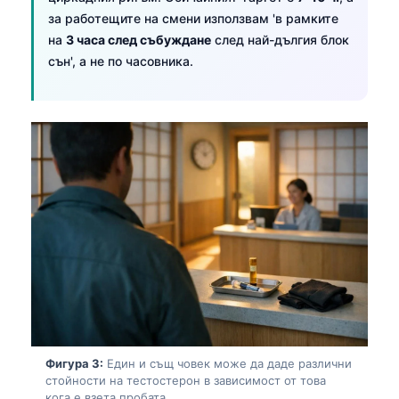
за работещите на смени използвам 'в рамките
на
3 часа след събуждане
след най-дългия блок
сън', а не по часовника.
Фигура 3:
Един и същ човек може да даде различни
стойности на тестостерон в зависимост от това
кога е взета пробата.