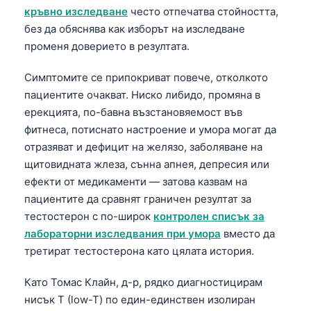
кръвно изследване
често отпечатва стойността,
без да обяснява как изборът на изследване
променя доверието в резултата.
Симптомите се припокриват повече, отколкото
пациентите очакват. Ниско либидо, промяна в
ерекцията, по-бавна възстановяемост във
фитнеса, потиснато настроение и умора могат да
отразяват и дефицит на желязо, заболяване на
щитовидната жлеза, сънна апнея, депресия или
ефекти от медикаменти — затова казвам на
пациентите да сравнят граничен резултат за
тестостерон с по-широк
контролен списък за
лабораторни изследвания при умора
вместо да
третират тестостерона като цялата история.
Като Томас Клайн, д-р, рядко диагностицирам
нисък Т (low-T) по един-единствен изолиран