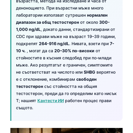
възрастта, метода на изследване и часа от
денонощието. При възрастни мъже много
лаборатории използват сутрешен
нормален
диапазон за общ тестостерон
от около
300-
1,000 ng/dL
, докато данни, стандартизирани от
CDC при здрави мъже на възраст 19–39 години,
подкрепят
264-916 ng/dL
. Нивата, взети при
7-
10 ч.
, могат да са
20–30% по-високи
от
стойностите в късния следобед при по-млади
мъже. Ако резултатът е граничен, симптомите
не съответстват на числото или
SHBG
вероятно
е с отклонение, комбинирам
свободен
тестостерон
със стойността на общия
тестостерон, преди да го определим като нисък
T; нашият
Кантести ИИ
работен процес прави
същото.