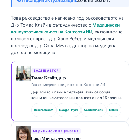
🔄 Последна актуализация:
20 юли 2026 г.
Това ръководство е написано под ръководството на
Д-р Томас Клайн
в сътрудничество с
Медицински
консултативен съвет на Кантести ИИ
, включително
приноси от проф. д-р Ханс Вебер и медицински
преглед от д-р Сара Мичъл, доктор по медицина,
доктор по медицина.
ВОДЕЩ АВТОР
Томас Клайн, д-р
Главен медицински директор, Кантести АИ
Д-р Томас Клайн е сертифициран от борда
клиничен хематолог и интернист с над 15 години
опит в лабораторната медицина и асистирания от
AI клиничен анализ. Като главен медицински
ResearchGate
Google Наука
Academia.edu
ORCID
директор в Kantesti AI, той осигурява клиничен
надзор върху медицинската точност на
патентованата невронна мрежа. Д-р Клайн е
публикувал обширно по тълкуване на биомаркери
МЕДИЦИНСКИ РЕЦЕНЗЕНТ
и лабораторна диагностика по теми от
Сара Мичъл, д-р, доктор