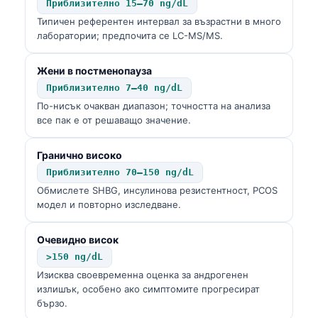
Приблизително 15–70 ng/dL
Čeština
Типичен референтен интервал за възрастни в много
日本語
лаборатории; предпочита се LC-MS/MS.
Eesti
Жени в постменопауза
Azərbaycan dili
Приблизително 7–40 ng/dL
Bosanski
По-нисък очакван диапазон; точността на анализа
все пак е от решаващо значение.
Svenska
Српски језик
Гранично високо
Íslenska
Приблизително 70–150 ng/dL
Обмислете SHBG, инсулинова резистентност, PCOS
Հայերեն
модел и повторно изследване.
Bahasa Indonesia
Очевидно висок
हिन्दी
>150 ng/dL
Nederlands
Изисква своевременна оценка за андрогенен
Dansk
излишък, особено ако симптомите прогресират
бързо.
فارسی