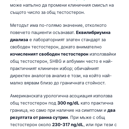
може напълно да промени клиничния смисъл на
същото число за общ тестостерон.
Методът има по-голямо значение, отколкото
повечето пациенти осъзнават.
Еквилибриумна
диализа
е лабораторният златен стандарт за
свободен тестостерон, докато внимателно
изчисленият свободен тестостерон
използвайки
общ тестостерон, SHBG и албумин често е най-
практичният клиничен избор; обичайният
директен аналогов анализ е този, на който най-
малко вярвам близо до граничната стойност.
Американската урологична асоциация използва
общ тестостерон под
300 ng/dL
като практична
граница, но само при наличие на симптоми и
два
резултата от ранна сутрин
. При мъже с общ
тестостерон около
230-317 ng/dL
, или при тези с