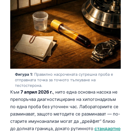
Фигура 1:
Правилно насрочената сутрешна проба е
отправната точка за точното тълкуване на
тестостерона.
Към
7 април 2026 г.
, нито една основна насока не
препоръчва диагностициране на хипогонадизъм
по една проба без уточнен час. Лабораториите се
разминават, защото методите се разминават — по-
старите имуноанализи могат да „дрейфят“ близо
до долната граница, докато рутинното
стандартно