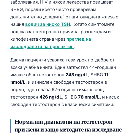
заболявания, HIV и някои лекарства повишават
Frysk
SHBG, поради което често проверявам
Esperanto
допълнително „следите“ от щитовидната жлеза с
нашия
водич за ниско TSH
. Когато симптомите
Беларуская мова
подсказват централна причина, разглеждам и
Татар теле
хипофизната страна чрез
преглед на
Кыргызча
изследването на пролактин
.
ئۇيغۇرچە
Двама пациенти усвоиха този урок по-добре от
Cebuano
всяка учебна книга. Един затлъстял 44-годишен
имаше общ тестостерон
248 ng/dL
, SHBG
11
Basa Jawa
nmol/L
, и изчислен свободен тестостерон в
ພາສາລາວ
норма; една слаба 62-годишна имаше общ
Монгол
тестостерон
426 ng/dL
, SHBG
78 nmol/L
, и нисък
Afrikaans
свободен тестостерон с класически симптоми.
العربية المغربية
Нормални диапазони на тестостерон
Occitan
при жени и защо методите на изследване