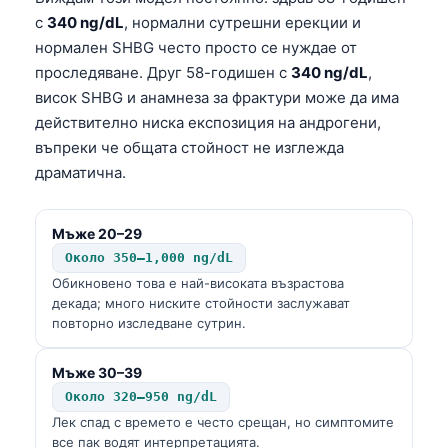
с
340 ng/dL
, нормални сутрешни ерекции и
нормален SHBG често просто се нуждае от
проследяване. Друг 58-годишен с
340 ng/dL
,
висок SHBG и анамнеза за фрактури може да има
действително ниска експозиция на андрогени,
въпреки че общата стойност не изглежда
драматична.
Мъже 20–29
Около 350–1,000 ng/dL
Обикновено това е най-високата възрастова
декада; много ниските стойности заслужават
повторно изследване сутрин.
Мъже 30–39
Около 320–950 ng/dL
Лек спад с времето е често срещан, но симптомите
все пак водят интерпретацията.