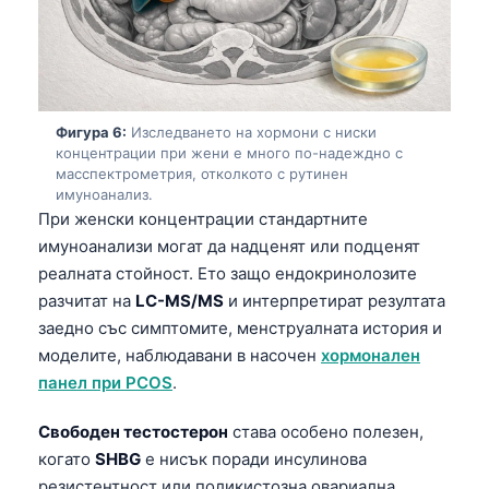
Català
O‘zbekcha
Українська
አማርኛ
Фигура 6:
Изследването на хормони с ниски
концентрации при жени е много по-надеждно с
Kiswahili
масспектрометрия, отколкото с рутинен
имуноанализ.
ភាសាខ្មែរ
При женски концентрации стандартните
ဗမာစာ
имуноанализи могат да надценят или подценят
ไทย
реалната стойност. Ето защо ендокринолозите
разчитат на
LC-MS/MS
и интерпретират резултата
Tagalog
заедно със симптомите, менструалната история и
Tiếng Việt
моделите, наблюдавани в насочен
хормонален
Bahasa Melayu
панел при PCOS
.
മലയാളം
Свободен тестостерон
става особено полезен,
ಕನ್ನಡ
когато
SHBG
е нисък поради инсулинова
ગુજરાતી
резистентност или поликистозна овариална