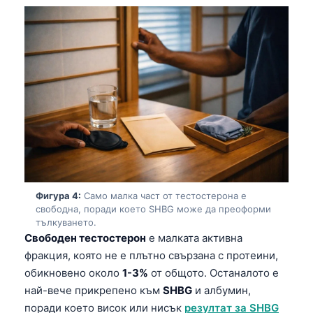
Фигура 4:
Само малка част от тестостерона е
свободна, поради което SHBG може да преоформи
тълкуването.
Свободен тестостерон
е малката активна
фракция, която не е плътно свързана с протеини,
обикновено около
1-3%
от общото. Останалото е
най-вече прикрепено към
SHBG
и албумин,
поради което висок или нисък
резултат за SHBG