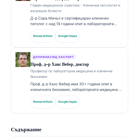
лабораторната медицина.
Главен медицински съветник - Клинична патология и
вътрешни болести
Д-р Сара Мичъл е сертифициран клиничен
патолог с над 18 години опит в лабораторната
медицина и диагностичния анализ. Тя притежава
специализирани сертификати по клинична химия и
ResearchGate
Google Наука
е публикувала обширно относно панели с
биомаркери и лабораторен анализ в клиничната
практика.
ДОПРИНАСЯЩ ЕКСПЕРТ
Проф. д-р Ханс Вебер, доктор
Професор по лабораторна медицина и клинична
биохимия
Проф. д-р Ханс Вебер има 30+ години опит в
клиничната биохимия, лабораторната медицина и
изследванията на биомаркери. Бивш президент на
Германското дружество по клинична химия, той
ResearchGate
Google Наука
се специализира в анализ на диагностични
панели, стандартизация на биомаркери и
лабораторна медицина с подпомагане от AI.
Съдържание