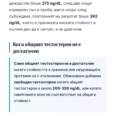
дежурство беше
275 ng/dL
; след две нощи
нормален сън и проба, взета скоро след
събуждане, повторният му резултат беше
362
ng/dL
, което е причината ниската стойност в
късния ден да е сигнал, а не диагноза.
Кога общият тестостерон не е
достатъчен
Само общият тестостерон не е достатъчен
когато стойността е гранична или свързващите
протеини са с отклонения. Обикновено добавям
свободен тестостерон
когато общият
тестостерон е около
200-350 ng/dL
, или когато
симптомите ясно не съответстват на общата
стойност.