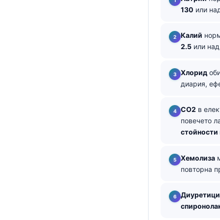
130
или на
தமிழ்
తెలుగు
Калий
норм
2.5
или на
मराठी
اردو
Хлорид
оби
বাংলা
диария, еф
Shqip
CO2
в елек
Magyar
повечето л
Slovenščina
стойности 
한국어
Хемолиза
м
Polski
повторна пр
Lietuvių kalba
Русский
Диуретици
спиронола
ქართული