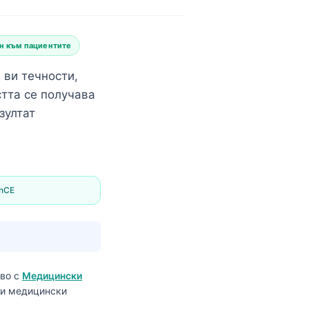
н към пациентите
 ви течности,
тта се получава
зултат
enCE
тво с
Медицински
р и медицински