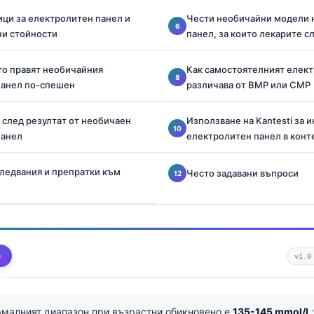
ци за електролитен панел и
Чести необичайни модели 
ни стойности
панел, за които лекарите с
о правят необичайния
Как самостоятелният елект
панел по-спешен
различава от BMP или CMP
а след резултат от необичаен
Използване на Kantesti за 
панел
електролитен панел в конт
ледвания и препратки към
Често задавани въпроси
е
v1.0
малният диапазон при възрастни обикновено е
135-145 mmol/L