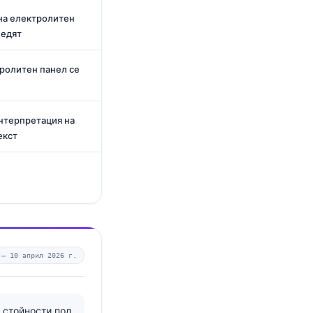
на електролитен
ледят
ролитен панел се
интерпретация на
екст
 —
10 април 2026 г.
; стойности под