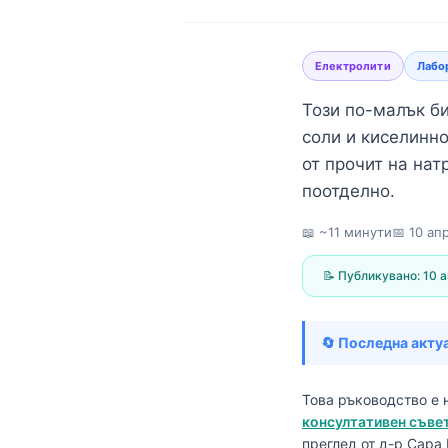
Електролити
Лабо
Този по-малък би
соли и киселинн
от прочит на нат
поотделно.
📖 ~11 минути
📅
10 ап
📝 Публикувано:
10 а
🔄 Последна акту
Това ръководство е 
Norsk bokmål
консултативен съвет
Ślōnskŏ gŏdka
преглед от д-р Сара