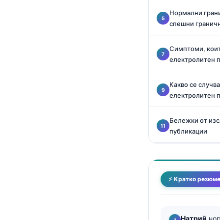
Català
Нормални грани
O‘zbekcha
спешни гранич
Українська
Симптоми, коит
አማርኛ
електролитен 
Kiswahili
Какво се случв
ភាសាខ្មែរ
електролитен 
ဗမာစာ
Бележки от изс
ไทย
публикации
Tagalog
Tiếng Việt
Bahasa Melayu
⚡ Кратко резюм
മലയാളം
ಕನ್ನಡ
ગુજરાતી
Натрий
нор