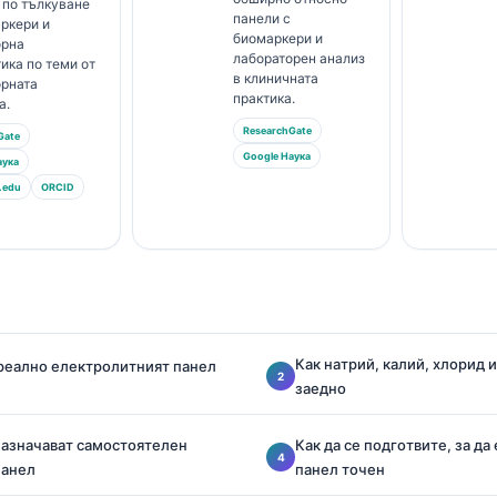
 по тълкуване
панели с
ркери и
биомаркери и
орна
лабораторен анализ
ика по теми от
в клиничната
орната
практика.
а.
ResearchGate
Gate
Google Наука
аука
.edu
ORCID
Как натрий, калий, хлорид 
реално електролитният панел
заедно
назначават самостоятелен
Как да се подготвите, за д
панел
панел точен