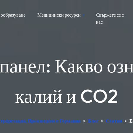
ообразуване
Медицински ресурси
Свържете се с
нас
панел: Какво озн
калий и CO2
нтерпретация, Произведено в Германия
>
Блог
>
Статии
>
Е