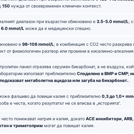
д
150
нужда от своевременен клиничен контекст.
алният диапазон при възрастни обикновено е
3.5-5.0 mmol/L
; 
д
6.0 mmol/L
може да е медицински спешно.
кновено е
98–106 mmol/L
; в комбинация с CO2 често разкрива
ект от физиологичен разтвор или промени в киселинно-алкалния
тролитен панел отразява серумен бикарбонат, а не въздуха, кой
аборатории използват приблизително
Споделено в BMP и CMP; н
подсказват метаболитна ацидоза или загуба на бикарбонат.
.
оже фалшиво да повиши калия с приблизително
0,3 до 1,0+ mm
оба е честа, когато резултатът не се вписва в „историята“.
често понижават натрия и калия, докато
ACE инхибитори, ARB,
ктон и триметоприм
могат да повишат калия.