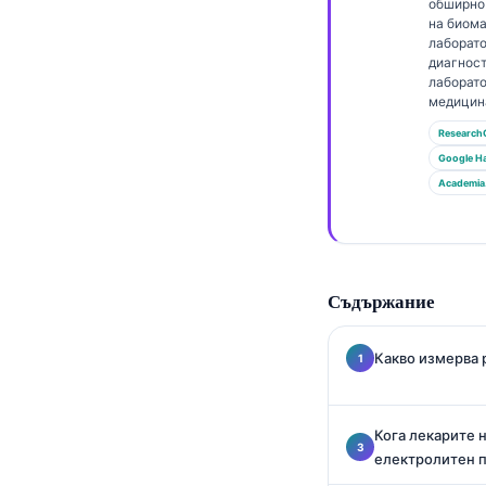
Gàidhlig
обширно
на биома
Euskara
лаборат
диагност
Македонски јазик
лаборат
медицин
Latviešu valoda
Research
Galego
Google Н
অসমীয়া
Academia
සිංහල
سنڌي
پښتو
Съдържание
Какво измерва 
Slovenčina
Hrvatski
Suomi
Кога лекарите 
електролитен 
Қазақ тілі