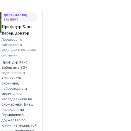
ДОПРИНАСЯЩ
ЕКСПЕРТ
Проф. д-р Ханс
Вебер, доктор
Професор по
лабораторна
медицина и клинична
биохимия
Проф. д-р Ханс
Вебер има 30+
години опит в
клиничната
биохимия,
лабораторната
медицина и
изследванията на
биомаркери. Бивш
президент на
Германското
дружество по
клинична химия, той
се специализира в