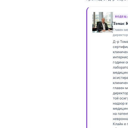
Frysk
Esperanto
ВОДЕЩ 
Томас К
Беларуская мова
Главен м
Татар теле
директор
Д-р Тома
Кыргызча
сертифиц
клиничен
ئۇيغۇرچە
интернис
Cebuano
години о
лаборат
Basa Jawa
медицин
асистира
ພາສາລາວ
клиничен
главен 
Монгол
директор 
той осиг
Afrikaans
надзор в
медицин
العربية المغربية
на патен
Occitan
невронн
Клайн е 