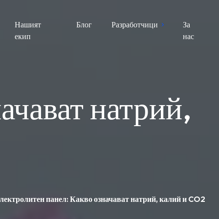
Нашият
Блог
Разработчици
За
екип
нас
ачават натрий,
лектролитен панел: Какво означават натрий, калий и CO2