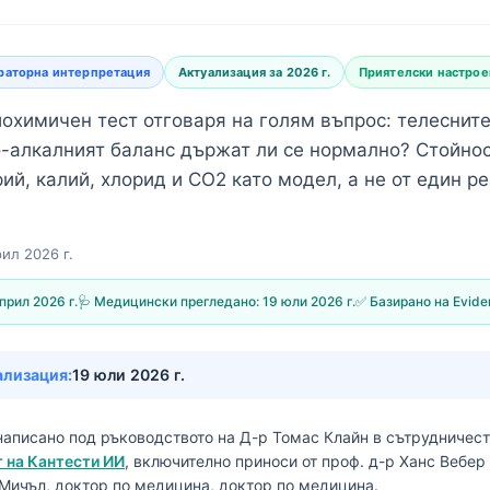
раторна интерпретация
Актуализация за 2026 г.
Приятелски настрое
охимичен тест отговаря на голям въпрос: телесните
о-алкалният баланс държат ли се нормално? Стойнос
рий, калий, хлорид и CO2 като модел, а не от един ре
рил 2026 г.
прил 2026 г.
🩺 Медицински прегледано:
19 юли 2026 г.
✅ Базирано на Evid
ализация:
19 юли 2026 г.
написано под ръководството на
Д-р Томас Клайн
в сътрудничес
 на Кантести ИИ
, включително приноси от проф. д-р Ханс Вебе
 Мичъл, доктор по медицина, доктор по медицина.