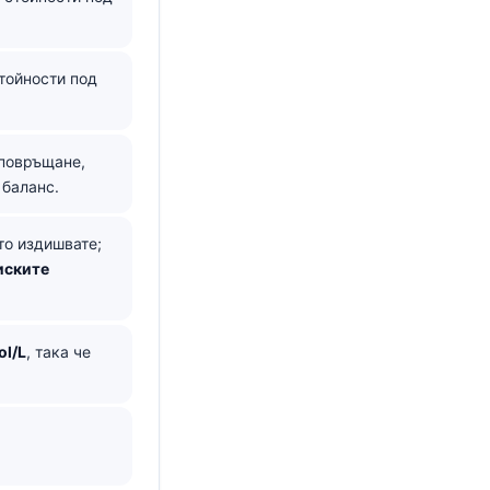
стойности под
 повръщане,
 баланс.
то издишвате;
иските
ol/L
, така че