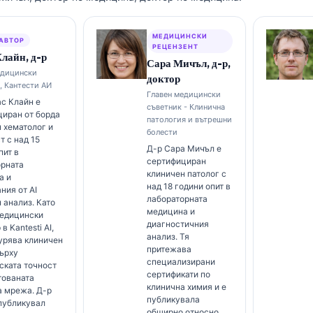
МЕДИЦИНСКИ
АВТОР
РЕЦЕНЗЕНТ
лайн, д-р
Сара Мичъл, д-р,
едицински
доктор
, Кантести АИ
Главен медицински
с Клайн е
съветник - Клинична
иран от борда
патология и вътрешни
 хематолог и
болести
т с над 15
Д-р Сара Мичъл е
пит в
сертифициран
орната
клиничен патолог с
а и
над 18 години опит в
ния от AI
лабораторната
 анализ. Като
медицина и
медицински
диагностичния
в Kantesti AI,
анализ. Тя
урява клиничен
притежава
ърху
специализирани
ската точност
сертификати по
тованата
клинична химия и е
а мрежа. Д-р
публикувала
публикувал
обширно относно