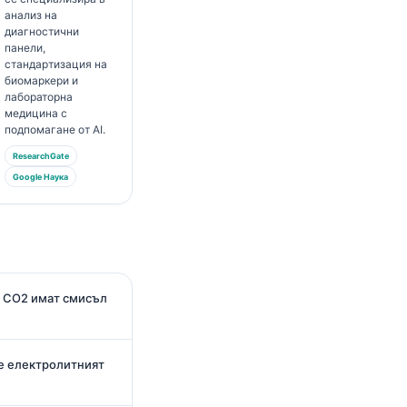
анализ на
диагностични
панели,
стандартизация на
биомаркери и
лабораторна
медицина с
подпомагане от AI.
ResearchGate
Google Наука
и CO2 имат смисъл
а е електролитният