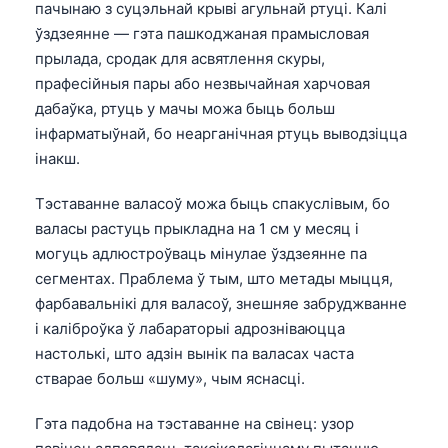
пачынаю з суцэльнай крыві агульнай ртуці. Калі
O‘zbekcha
ўздзеянне — гэта пашкоджаная прамысловая
Українська
прылада, сродак для асвятлення скуры,
አማርኛ
прафесійныя пары або незвычайная харчовая
дабаўка, ртуць у мачы можа быць больш
Kiswahili
інфарматыўнай, бо неарганічная ртуць выводзіцца
ភាសាខ្មែរ
інакш.
ဗမာစာ
Тэставанне валасоў можа быць спакуслівым, бо
ไทย
валасы растуць прыкладна на 1 см у месяц і
Tagalog
могуць адлюстроўваць мінулае ўздзеянне па
сегментах. Праблема ў тым, што метады мыцця,
Tiếng Việt
фарбавальнікі для валасоў, знешняе забруджванне
Bahasa Melayu
і каліброўка ў лабараторыі адрозніваюцца
മലയാളം
настолькі, што адзін вынік па валасах часта
стварае больш «шуму», чым яснасці.
ಕನ್ನಡ
ગુજરાતી
Гэта падобна на тэставанне на свінец: узор
தமிழ்