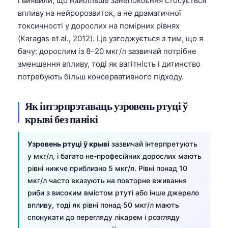
і виявили, що найбільше занепокоєння стосується
впливу на нейророзвиток, а не драматичної
токсичності у дорослих на помірних рівнях
(Karagas et al., 2012). Це узгоджується з тим, що я
бачу: дорослим із 8–20 мкг/л зазвичай потрібне
зменшення впливу, тоді як вагітність і дитинство
потребують більш консервативного підходу.
Як інтэрпрэтаваць узровень ртуці ў
крыві без панікі
Узровень ртуці ў крыві
зазвичай інтерпретують
у мкг/л, і багато не-професійних дорослих мають
рівні нижче приблизно 5 мкг/л. Рівні понад 10
мкг/л часто вказують на повторне вживання
риби з високим вмістом ртуті або інше джерело
впливу, тоді як рівні понад 50 мкг/л мають
спонукати до перегляду лікарем і розгляду