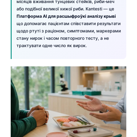
місяців вживання тунцевих стейків, риби-меч
або подібної великої хижої риби. Kantesti — це
Платформа AI для расшыфроўкі аналізу крыві
що допомагає пацієнтам співставити результати
щодо ртуті з раціоном, симптомами, маркерами
стану нирок і часом повторного тесту, а не
трактувати одне число як вирок.