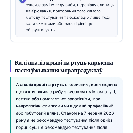
означає заміну виду риби, перевірку одиниць
вимірювання, повторення того самого
методу тестування та ескалацію лише тоді,
коли симптоми або високі рівні це
обґрунтовують.
Калі аналіз крыві на ртуць карысны
пасля ўжывання морапрадуктаў
A
аналіз крові на ртуть
є корисним, коли людина
щотижня вживає рибу з високим вмістом ртуті,
вагітна або намагається завагітніти, має
неврологічні симптоми чи відомий професійний
або побутовий вплив. Станом на 7 червня 2026
року я не рекомендую тестування після однієї
порції суші; я рекомендую тестування після