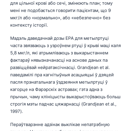
для цільної крові або сечі, змінюють план; тому
мені не подобається говорити пацієнтам, що 9
мкг/л або «нормально», або «небезпечно» без
контексту історії.
Мадэль даведачнай дозы EPA для метылртуці
часта звязваюць з узроўнем ртуці ў крыві маці каля
5,8 мкг/л, які атрымліваюць з выкарыстаннем
фактараў нявызначанасці на аснове даных па
развіццёвай нейратаксічнасці. Grandjean et al.
паведамілі пра кагнітыўныя асацыяцыі ў дзяцей
пасля прэнатальнага ўздзеяння метылртуці ў
кагорце на Фарэрскіх астравах; гэта адна з
прычын, чаму клініцысты выкарыстоўваюць больш
строгія мэты падчас цяжарнасці (Grandjean et al.,
1997).
Пераўтварэнне адзінак выклікае непатрэбную