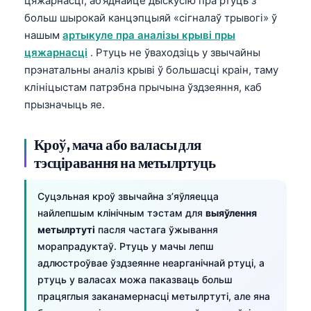
цяжарнасці, аб’яднайце дыскусію пра ртуць з
Frysk
больш шырокай канцэпцыяй «сігналаў трывогі» ў
нашым
артыкуле пра аналізы крыві пры
Esperanto
цяжарнасці
. Ртуць не ўваходзіць у звычайны
Татар теле
прэнатальны аналіз крыві ў большасці краін, таму
Кыргызча
клініцыстам патрэбна прычына ўздзеяння, каб
прызначыць яе.
ئۇيغۇرچە
Cebuano
Кроў, мача або валасы для
Basa Jawa
тэсціравання на метылртуць
ພາສາລາວ
Суцэльная кроў звычайна з’яўляецца
Монгол
найлепшым клінічным тэстам для
выяўлення
Afrikaans
метылртуті
пасля частага ўжывання
العربية المغربية
морапрадуктаў. Ртуць у мачы лепш
адлюстроўвае ўздзеянне неарганічнай ртуці, а
Occitan
ртуць у валасах можа паказваць больш
Gàidhlig
працяглыя заканамернасці метылртуті, але яна