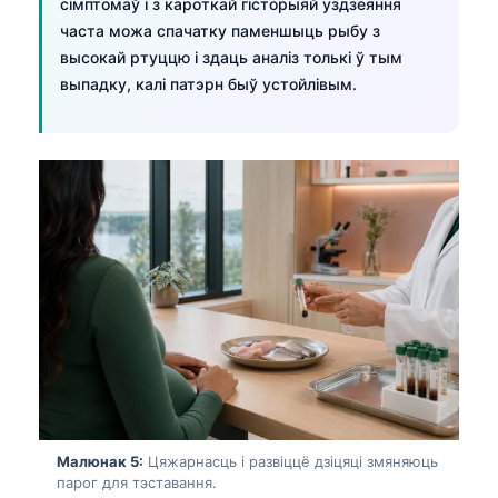
сімптомаў і з кароткай гісторыяй уздзеяння
часта можа спачатку паменшыць рыбу з
высокай ртуццю і здаць аналіз толькі ў тым
выпадку, калі патэрн быў устойлівым.
Малюнак 5:
Цяжарнасць і развіццё дзіцяці змяняюць
парог для тэставання.