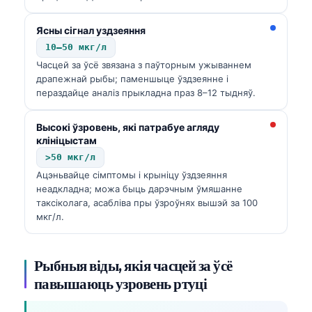
Ясны сігнал уздзеяння
10–50 мкг/л
Часцей за ўсё звязана з паўторным ужываннем
драпежнай рыбы; паменшыце ўздзеянне і
пераздайце аналіз прыкладна праз 8–12 тыдняў.
Высокі ўзровень, які патрабуе агляду
клініцыстам
>50 мкг/л
Ацэньвайце сімптомы і крыніцу ўздзеяння
неадкладна; можа быць дарэчным ўмяшанне
таксіколага, асабліва пры ўзроўнях вышэй за 100
мкг/л.
Рыбныя віды, якія часцей за ўсё
павышаюць узровень ртуці