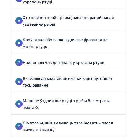
узровень ртуці
Хто павінен прайсці тэсціраванне раней пасля
ўздзеяння рыбы
Кроў, мача або валасы для тэсціравання на
метылртуць
Найлепшы час для аналізу крыві на ртуць
Як вынікі дапамагаюць вызначыць паўторнае
тэсціраванне
Меншае ўздзеянне ртуці з рыбы без страты
амега-3
Сімптомы, якія змяняюць тэрміновасць пасля
высокага выніку