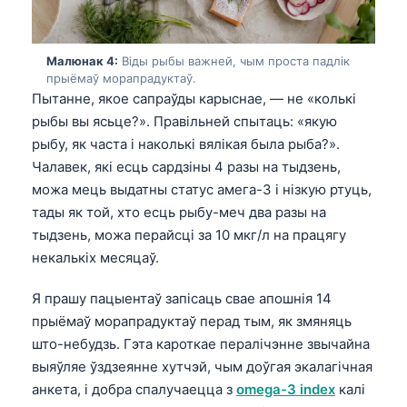
Малюнак 4:
Віды рыбы важней, чым проста падлік
прыёмаў морапрадуктаў.
Пытанне, якое сапраўды карыснае, — не «колькі
рыбы вы ясьце?». Правільней спытаць: «якую
рыбу, як часта і наколькі вялікая была рыба?».
Чалавек, які есць сардзіны 4 разы на тыдзень,
можа мець выдатны статус амега-3 і нізкую ртуць,
тады як той, хто есць рыбу-меч два разы на
тыдзень, можа перайсці за 10 мкг/л на працягу
некалькіх месяцаў.
Я прашу пацыентаў запісаць свае апошнія 14
прыёмаў морапрадуктаў перад тым, як змяняць
што-небудзь. Гэта кароткае пералічэнне звычайна
выяўляе ўздзеянне хутчэй, чым доўгая экалагічная
анкета, і добра спалучаецца з
omega-3 index
калі