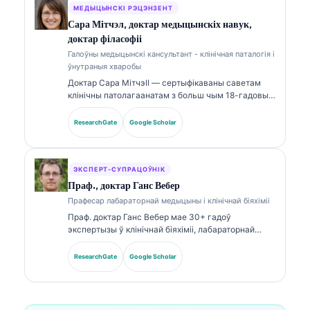
Доктар Кляйн шырока публікуецца па
МЕДЫЦЫНСКІ РЭЦЭНЗЕНТ
інтэрпрэтацыі біямаркераў і лабараторнай
Сара Мітчэл, доктар медыцынскіх навук,
дыягностыцы па тэмах лабараторнай медыцыны.
доктар філасофіі
Галоўны медыцынскі кансультант - клінічная паталогія і
ўнутраныя хваробы
Доктар Сара Мітчэll — сертыфікаваны саветам
клінічны патолагаанатам з больш чым 18-гадовым
досведам у лабараторнай медыцыне і
дыягнастычным аналізе. Яна мае
ResearchGate
Google Scholar
спецыялізаваныя сертыфікаты па клінічнай біяхіміі
і шырока публікавалася па панэлях біямаркераў і
лабараторным аналізе ў клінічнай практыцы.
ЭКСПЕРТ-СУПРАЦОЎНІК
Праф., доктар Ганс Вебер
Прафесар лабараторнай медыцыны і клінічнай біяхіміі
Праф. доктар Ганс Вебер мае 30+ гадоў
экспертызы ў клінічнай біяхіміі, лабараторнай
медыцыне і даследаваннях біямаркераў. Былы
прэзідэнт Нямецкага таварыства клінічнай хіміі,
ResearchGate
Google Scholar
ён спецыялізуецца на аналізе дыягнастычных
панэляў, стандартызацыі біямаркераў і
лабараторнай медыцыне з дапамогай ІІ.