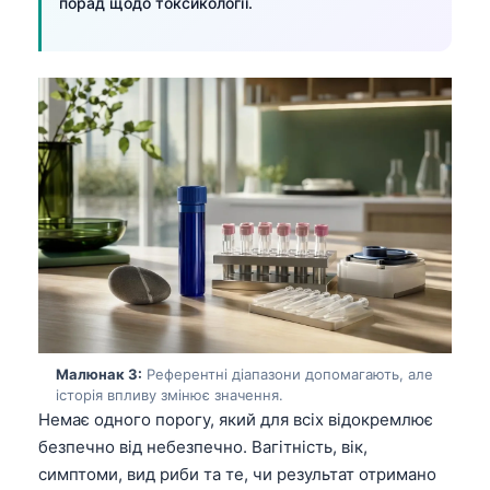
порад щодо токсикології.
Малюнак 3:
Референтні діапазони допомагають, але
історія впливу змінює значення.
Немає одного порогу, який для всіх відокремлює
безпечно від небезпечно. Вагітність, вік,
симптоми, вид риби та те, чи результат отримано