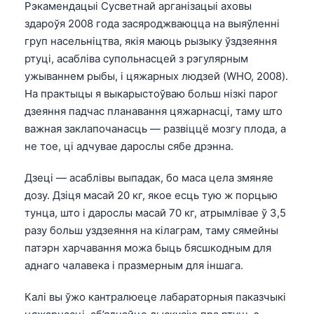
Рэкамендацыі Сусветнай арганізацыі аховы
здароўя 2008 года засяроджваюцца на выяўленні
груп насельніцтва, якія маюць рызыку ўздзеяння
ртуці, асабліва супольнасцей з рэгулярным
ужываннем рыбы, і цяжарных людзей (WHO, 2008).
На практыцы я выкарыстоўваю больш нізкі парог
дзеяння падчас планавання цяжарнасці, таму што
важная заклапочанасць — развіццё мозгу плода, а
не тое, ці адчувае дарослы сябе дрэнна.
Дзеці — асаблівы выпадак, бо маса цела змяняе
дозу. Дзіця масай 20 кг, якое есць тую ж порцыю
тунца, што і дарослы масай 70 кг, атрымлівае ў 3,5
разу больш уздзеяння на кілаграм, таму сямейны
патэрн харчавання можа быць бясшкодным для
аднаго чалавека і празмерным для іншага.
Norsk bokmål
Калі вы ўжо кантралюеце лабараторныя паказчыкі
Ślōnskŏ gŏdka