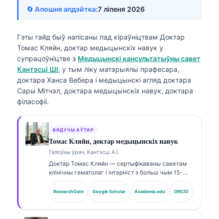
🔄 Апошня апдэйтка:
7 ліпеня 2026
Гэты гайд быў напісаны пад кіраўніцтвам
Доктар
Томас Кляйн, доктар медыцынскіх навук
у
супрацоўніцтве з
Медыцынскі кансультатыўны савет
Кантэсці ШІ
, у тым ліку матэрыялы прафесара,
доктара Ханса Вебера і медыцынскі агляд доктара
Сары Мітчэл, доктара медыцынскіх навук, доктара
філасофіі.
ВЯДУЧЫ АЎТАР
Томас Кляйн, доктар медыцынскіх навук
Галоўны ўрач, Кантэсці А.І.
Доктар Томас Кляйн — сертыфікаваны саветам
клінічны гематолаг і інтэрніст з больш чым 15-
гадовым досвідом у лабараторнай медицині та
клінічным аналізе з використанням ШІ. Як галоўны
ResearchGate
Google Scholar
Academia.edu
ORCID
медыцынскі дырэктар у Kantesti AI, ён
забяспечвае клінічны нагляд за медыцынскай
дакладнасцю запатэнтаванаї нейроннай сеткі.