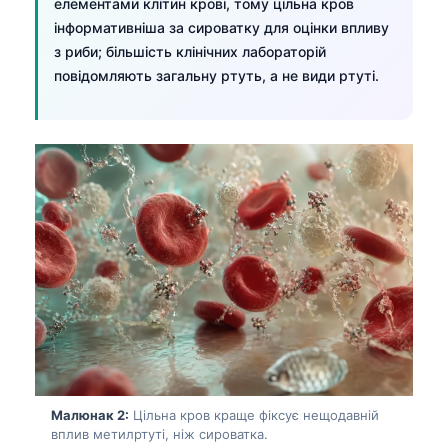
елементами клітин крові, тому цільна кров
інформативніша за сироватку для оцінки впливу
з риби; більшість клінічних лабораторій
повідомляють загальну ртуть, а не види ртуті.
Малюнак 2:
Цільна кров краще фіксує нещодавній
вплив метилртуті, ніж сироватка.