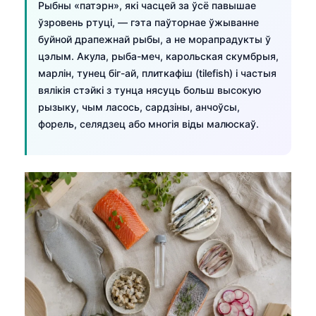
Рыбны «патэрн», які часцей за ўсё павышае
ўзровень ртуці, — гэта паўторнае ўжыванне
буйной драпежнай рыбы, а не морапрадукты ў
цэлым. Акула, рыба-меч, карольская скумбрыя,
марлін, тунец біг-ай, плиткафіш (tilefish) і частыя
вялікія стэйкі з тунца нясуць больш высокую
рызыку, чым ласось, сардзіны, анчоўсы,
форель, селядзец або многія віды малюскаў.