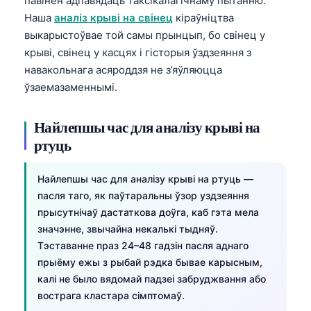
павінен адпавядаць таксікалагічнаму пытанню.
Наша
аналіз крыві на свінец
кіраўніцтва
తెలుగు
выкарыстоўвае той самы прынцып, бо свінец у
मराठी
крыві, свінец у касцях і гісторыя ўздзеяння з
اردو
навакольнага асяроддзя не з’яўляюцца
ўзаемазаменнымі.
বাংলা
Shqip
Найлепшы час для аналізу крыві на
Magyar
ртуць
Slovenščina
Найлепшы час для аналізу крыві на ртуць —
한국어
пасля таго, як паўтаральны ўзор уздзеяння
Polski
прысутнічаў дастаткова доўга, каб гэта мела
Lietuvių kalba
значэнне, звычайна некалькі тыдняў.
Тэставанне праз 24–48 гадзін пасля аднаго
Русский
прыёму ежы з рыбай рэдка бывае карысным,
ქართული
калі не было вядомай падзеі забруджвання або
Čeština
вострага кластара сімптомаў.