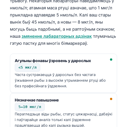
трывогу. Некаторыя лабараторыі паведамляюць у
нмоль/л; атамная маса ртуці азначае, што 1 мкг/л
прыкладна адпавядае 5 нмоль/л. Калі ваш стары
вынік быў 45 нмоль/л, а новы — 8 мкг/л, яны
могуць быць падобнымі, а не раптоўным скачком;
наша
змяненне лабараторных адзінак
тлумачыць
гэтую пастку для многіх біямаркераў.
Агульны фонавы ўзровень у дарослых
<5 мкг/л
Часта сустракаецца ў дарослых без частага
ўжывання рыбы з высокім утрыманнем ртуці або
без прафесійнага ўздзеяння.
Нязначнае павышэнне
5–10 мкг/л
Перагледзьце віды рыбы, статус цяжарнасці, дабаўкі
і паўтарайце аналіз толькі калі ўздзеянне
працягваецца або калі рызыка вышэй.