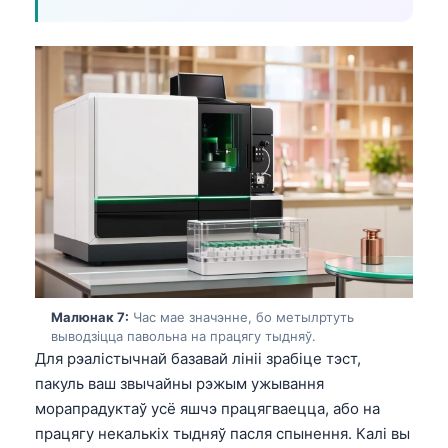
日本語
Eesti
Azərbaycan dili
Bosanski
Svenska
Српски језик
Íslenska
Հայերեն
Bahasa Indonesia
हिन्दी
Малюнак 7:
Час мае значэнне, бо метылртуть
выводзіцца павольна на працягу тыдняў.
Nederlands
Для рэалістычнай базавай лініі зрабіце тэст,
Dansk
пакуль ваш звычайны рэжым ужывання
Български
морапрадуктаў усё яшчэ працягваецца, або на
працягу некалькіх тыдняў пасля спынення. Калі вы
فارسی