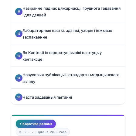
Назіранне падчас цяжарнасці, груднога гадавання
і для дзяцей
Лабараторныя пасткі: адзінкі, узоры і ілжывае
заспакаенне
Як Kantesti інтэрпрэтуе вынікі на ртуць у
кантэксце
Навуковыя публікацыі і стандарты медыцынскага
агляду
Часта задаваныя пытанні
⚡ Кароткае рэзюмэ
v1.0 —
7 чэрвеня 2026 года