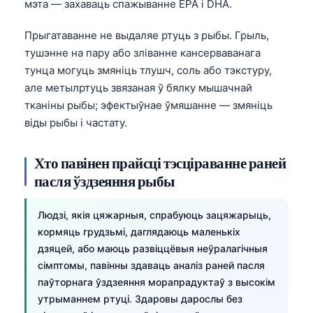
мэта — захаваць спажыванне EPA і DHA.
Прыгатаванне не выдаляе ртуць з рыбы. Грыль,
тушэнне на пару або зліванне кансерваванага
тунца могуць змяніць тлушч, соль або тэкстуру,
але метылртуць звязаная ў бялку мышачнай
тканіны рыбы; эфектыўнае ўмяшанне — змяніць
віды рыбы і частату.
Хто павінен прайсці тэсціраванне раней
пасля ўздзеяння рыбы
Людзі, якія цяжарныя, спрабуюць зацяжарыць,
кормяць грудзьмі, даглядаюць маленькіх
дзяцей, або маюць развіццёвыя неўралагічныя
сімптомы, павінны здаваць аналіз раней пасля
паўторнага ўздзеяння морапрадуктаў з высокім
утрыманнем ртуці. Здаровы дарослы без