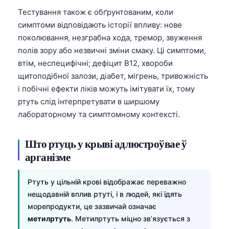
Тестування також є обґрунтованим, коли
симптоми відповідають історії впливу: нове
поколювання, незграбна хода, тремор, звуження
полів зору або незвичні зміни смаку. Ці симптоми,
втім, неспецифічні; дефіцит B12, хвороби
щитоподібної залози, діабет, мігрень, тривожність
і побічні ефекти ліків можуть імітувати їх, тому
ртуть слід інтерпретувати в ширшому
лабораторному та симптомному контексті.
Што ртуць у крыві адлюстроўвае ў
арганізме
Ртуть у цільній крові відображає переважно
нещодавній вплив ртуті, і в людей, які їдять
морепродукти, це зазвичай означає
метилртуть
. Метилртуть міцно зв’язується з