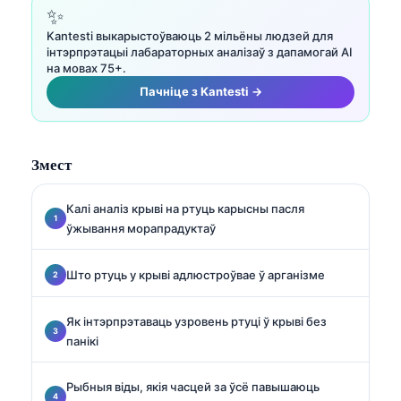
✨
Kantesti выкарыстоўваюць 2 мільёны людзей для
інтэрпрэтацыі лабараторных аналізаў з дапамогай AI
на мовах 75+.
Пачніце з Kantesti →
Змест
Калі аналіз крыві на ртуць карысны пасля
ўжывання морапрадуктаў
Што ртуць у крыві адлюстроўвае ў арганізме
Як інтэрпрэтаваць узровень ртуці ў крыві без
панікі
Рыбныя віды, якія часцей за ўсё павышаюць