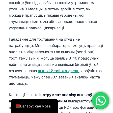
спыніце ўсе віды рыбы з высокім утрыманнем
简体中文
ртуці на 3 месяцы, а потым зробіце тэст, вы
Română
можаце прапусціць пікавы ўзровень, які
тлумачыць сімптомы або занепакоенасць наконт
Türkçe
уздзеяння падчас цяжарнасці.
Ελληνικά
Галаданне для тэставання на ртуць не
Português
патрабуецца. Многія лабараторыі могуць правесці
Español
аналіз на мікраэлементы як выязны (send-out)
Italiano
тэст, таму вынікі могуць заняць 3–10 працоўных
дзён, а не з’явіцца разам з вынікамі біяхіміі ў той
עִבְרִית
жа дзень; наша
вынікі ў той жа дзень
кіраўніцтва
Français
тлумачыць, чаму спецыялізаваныя аналізы часта
العربية
адстаюць.
Deutsch
Кантэсці — гэта
Інструмент аналізу вынікаў
English
аналізу крыві з падтрымкай AI
выкарыстоўваецца
Беларуская мова
пацыентамі, якія загружаюць PDF або фотаадчёты