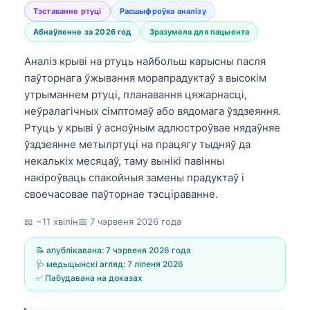
Тэставанне ртуці
Расшыфроўка аналізу
Абнаўленне за 2026 год
Зразумела для пацыента
Аналіз крыві на ртуць найбольш карысны пасля
паўторнага ўжывання морапрадуктаў з высокім
утрыманнем ртуці, планавання цяжарнасці,
неўралагічных сімптомаў або вядомага ўздзеяння.
Ртуць у крыві ў асноўным адлюстроўвае нядаўняе
ўздзеянне метылртуці на працягу тыдняў да
некалькіх месяцаў, таму вынікі павінны
накіроўваць спакойныя замены прадуктаў і
своечасовае паўторнае тэсціраванне.
📖 ~11 хвілін
📅
7 чэрвеня 2026 года
📝 апублікавана:
7 чэрвеня 2026 года
🩺 медыцынскі агляд:
7 ліпеня 2026
✅ Пабудавана на доказах