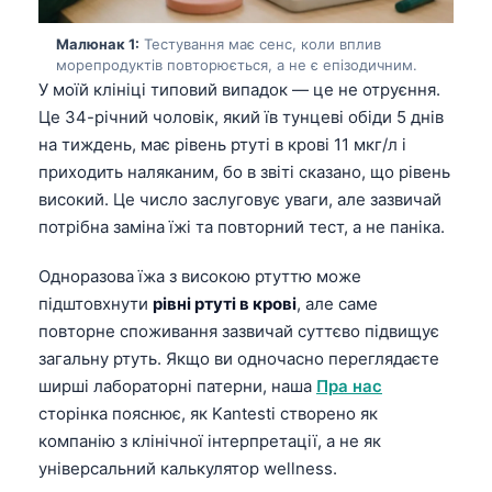
Малюнак 1:
Тестування має сенс, коли вплив
морепродуктів повторюється, а не є епізодичним.
У моїй клініці типовий випадок — це не отруєння.
Це 34-річний чоловік, який їв тунцеві обіди 5 днів
на тиждень, має рівень ртуті в крові 11 мкг/л і
приходить наляканим, бо в звіті сказано, що рівень
високий. Це число заслуговує уваги, але зазвичай
потрібна заміна їжі та повторний тест, а не паніка.
Одноразова їжа з високою ртуттю може
підштовхнути
рівні ртуті в крові
, але саме
повторне споживання зазвичай суттєво підвищує
загальну ртуть. Якщо ви одночасно переглядаєте
ширші лабораторні патерни, наша
Пра нас
сторінка пояснює, як Kantesti створено як
компанію з клінічної інтерпретації, а не як
універсальний калькулятор wellness.