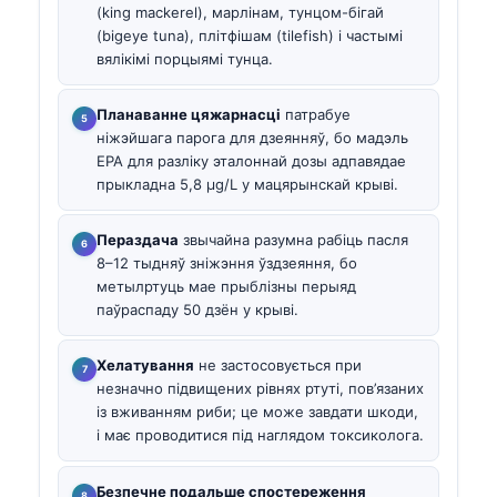
(king mackerel), марлінам, тунцом-бігай
(bigeye tuna), плітфішам (tilefish) і частымі
вялікімі порцыямі тунца.
Планаванне цяжарнасці
патрабуе
ніжэйшага парога для дзеянняў, бо мадэль
EPA для разліку эталоннай дозы адпавядае
прыкладна 5,8 µg/L у мацярынскай крыві.
Пераздача
звычайна разумна рабіць пасля
8–12 тыдняў зніжэння ўздзеяння, бо
метылртуць мае прыблізны перыяд
паўраспаду 50 дзён у крыві.
Хелатування
не застосовується при
незначно підвищених рівнях ртуті, пов’язаних
із вживанням риби; це може завдати шкоди,
і має проводитися під наглядом токсиколога.
Безпечне подальше спостереження