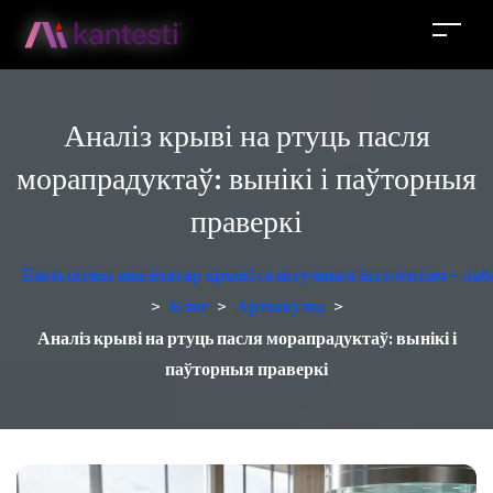
Аналіз крыві на ртуць пасля
морапрадуктаў: вынікі і паўторныя
праверкі
Бясплатны аналізатар крыві са штучным інтэлектам - лаб
>
Блог
>
Артыкулы
>
Аналіз крыві на ртуць пасля морапрадуктаў: вынікі і
паўторныя праверкі