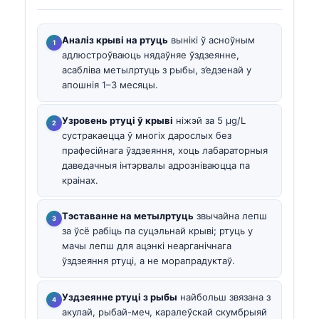
Аналіз крыві на ртуць
вынікі ў асноўным
адлюстроўваюць нядаўняе ўздзеянне,
асабліва метылртуць з рыбы, з’едзенай у
апошнія 1–3 месяцы.
Узровень ртуці ў крыві
ніжэй за 5 µg/L
сустракаецца ў многіх дарослых без
прафесійнага ўздзеяння, хоць лабараторныя
даведачныя інтэрвалы адрозніваюцца па
краінах.
Тэставанне на метылртуць
звычайна лепш
за ўсё рабіць па суцэльнай крыві; ртуць у
мачы лепш для ацэнкі неарганічнага
ўздзеяння ртуці, а не морапрадуктаў.
Уздзеянне ртуці з рыбы
найбольш звязана з
акулай, рыбай-меч, каралеўскай скумбрыяй