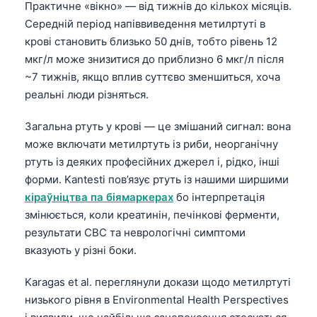
Практичне «вікно» — від тижнів до кількох місяців.
Середній період напіввиведення метилртуті в
крові становить близько 50 днів, тобто рівень 12
мкг/л може знизитися до приблизно 6 мкг/л після
~7 тижнів, якщо вплив суттєво зменшиться, хоча
реальні люди різняться.
Загальна ртуть у крові — це змішаний сигнал: вона
може включати метилртуть із риби, неорганічну
ртуть із деяких професійних джерел і, рідко, інші
форми. Kantesti пов’язує ртуть із нашими ширшими
кіраўніцтва па біямаркерах
бо інтерпретація
змінюється, коли креатинін, печінкові ферменти,
результати CBC та неврологічні симптоми
вказують у різні боки.
Karagas et al. переглянули докази щодо метилртуті
низького рівня в Environmental Health Perspectives