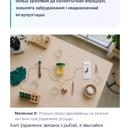
Euskara
больш уразлівая да касметычнай апрацоўкі,
знешняга забруджвання і неадназначнай
Македонски јазик
інтэрпрэтацыі.
Latviešu valoda
Galego
অসমীয়া
සිංහල
سنڌي
پښتو
Slovenčina
Hrvatski
Suomi
Малюнак 6:
Розныя ўзоры адказваюць на розныя
Қазақ тілі
пытанні пра ўздзеянне ртуццю.
Català
Калі ўздзеянне звязана з рыбай, я звычайна