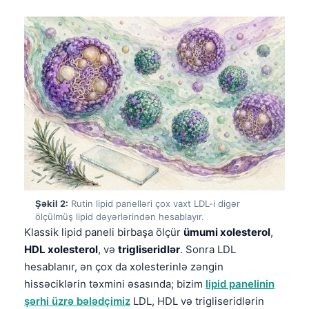
Şəkil 2:
Rutin lipid panelləri çox vaxt LDL-i digər
ölçülmüş lipid dəyərlərindən hesablayır.
Klassik lipid paneli birbaşa ölçür
ümumi xolesterol
,
HDL xolesterol
, və
trigliseridlər
. Sonra LDL
hesablanır, ən çox da xolesterinlə zəngin
hissəciklərin təxmini əsasında; bizim
lipid panelinin
şərhi üzrə bələdçimiz
LDL, HDL və trigliseridlərin