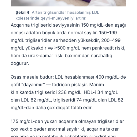
Şəkil 4:
Artan trigliseridlər hesablanmış LDL
xolesterində qeyri-müəyyənliyi artırır.
Acqarına trigliserid səviyyəsinin 150 mg/dL-dən aşağı
olması adətən böyüklərdə normal sayılır. 150–199
mg/dL trigliseridlər sərhəddən yüksəkdir, 200–499
mg/dL yüksəkdir və ≥500 mg/dL həm pankreatit riski,
həm də ürək-damar riski baxımından narahatlıq
doğurur.
Əsas məsələ budur: LDL hesablanması 400 mg/dL-də
qəfil “dayanmır” — tədricən pisləşir. Mənim
klinikamda trigliseridi 238 mg/dL, HDL-i 34 mg/dL
olan LDL 82 mg/dL, trigliseridi 74 mg/dL olan LDL 82
mg/dL-dən daha çox diqqət tələb edir.
175 mg/dL-dən yuxarı acqarına olmayan trigliseridlər
çox vaxt o qədər anormal sayılır ki, acqarına təkrar
yoxlama və ya metabolik səbəblərin araşdırılması