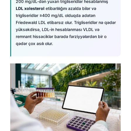
200 mg/dL-dən yuxarı trigliseridlər hesablanmış
LDL xolesterol
etibarlılığını azalda bilər və
trigliseridlər ≥400 mg/dL olduqda adətən
Friedewald LDL etibarsız olur. Trigliseridlər nə qədər
yüksəkdirsə, LDL-in hesablanması VLDL və
remnant hissəciklər barədə fərziyyələrdən bir o
qədər çox asılı olur.