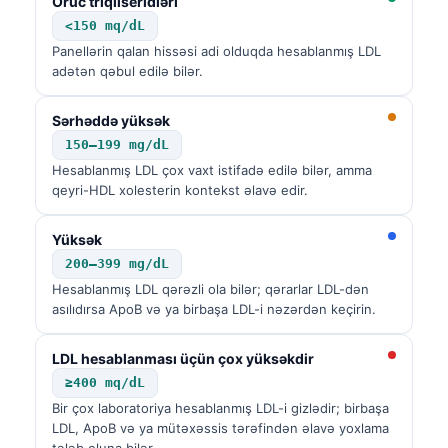
Oruc triqliseridləri
<150 mq/dL
Panellərin qalan hissəsi adi olduqda hesablanmış LDL
adətən qəbul edilə bilər.
Sərhəddə yüksək
150–199 mg/dL
Hesablanmış LDL çox vaxt istifadə edilə bilər, amma
qeyri-HDL xolesterin kontekst əlavə edir.
Yüksək
200–399 mg/dL
Hesablanmış LDL qərəzli ola bilər; qərarlar LDL-dən
asılıdırsa ApoB və ya birbaşa LDL-i nəzərdən keçirin.
LDL hesablanması üçün çox yüksəkdir
≥400 mq/dL
Bir çox laboratoriya hesablanmış LDL-i gizlədir; birbaşa
LDL, ApoB və ya mütəxəssis tərəfindən əlavə yoxlama
tələb oluna bilər.