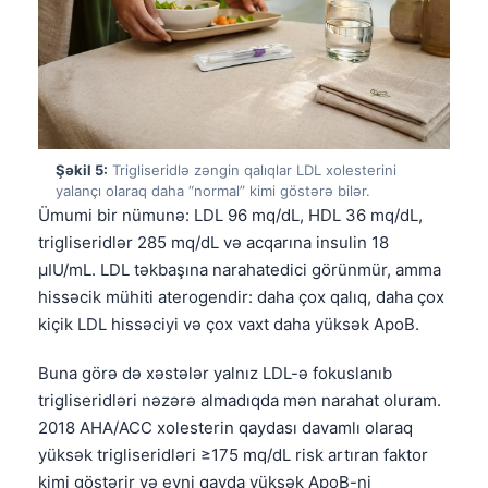
Şəkil 5:
Trigliseridlə zəngin qalıqlar LDL xolesterini
yalançı olaraq daha “normal” kimi göstərə bilər.
Ümumi bir nümunə: LDL 96 mq/dL, HDL 36 mq/dL,
trigliseridlər 285 mq/dL və acqarına insulin 18
µIU/mL. LDL təkbaşına narahatedici görünmür, amma
hissəcik mühiti aterogendir: daha çox qalıq, daha çox
kiçik LDL hissəciyi və çox vaxt daha yüksək ApoB.
Buna görə də xəstələr yalnız LDL-ə fokuslanıb
trigliseridləri nəzərə almadıqda mən narahat oluram.
2018 AHA/ACC xolesterin qaydası davamlı olaraq
yüksək trigliseridləri ≥175 mq/dL risk artıran faktor
kimi göstərir və eyni qayda yüksək ApoB-ni