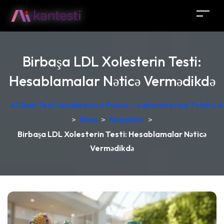
Birbaşa LDL Xolesterin Testi:
Hesablamalar Nəticə Vermədikdə
AI Qan Testi Analizatoru Pulsuz – Laboratoriya Təfsiri, A
>
Bloq
>
Məqalələr
>
Birbaşa LDL Xolesterin Testi: Hesablamalar Nəticə
Vermədikdə