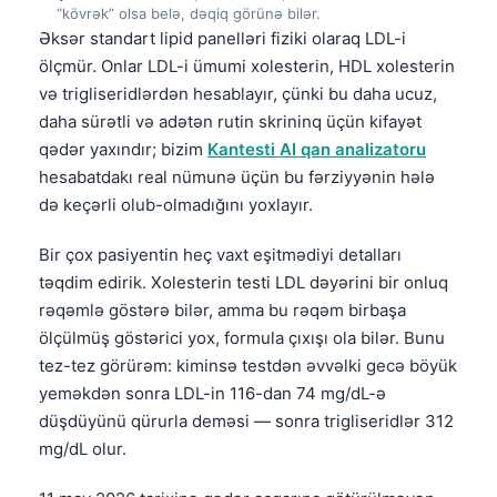
“kövrək” olsa belə, dəqiq görünə bilər.
Əksər standart lipid panelləri fiziki olaraq LDL-i
ölçmür. Onlar LDL-i ümumi xolesterin, HDL xolesterin
və trigliseridlərdən hesablayır, çünki bu daha ucuz,
daha sürətli və adətən rutin skrininq üçün kifayət
qədər yaxındır; bizim
Kantesti AI qan analizatoru
hesabatdakı real nümunə üçün bu fərziyyənin hələ
də keçərli olub-olmadığını yoxlayır.
Bir çox pasiyentin heç vaxt eşitmədiyi detalları
təqdim edirik. Xolesterin testi LDL dəyərini bir onluq
rəqəmlə göstərə bilər, amma bu rəqəm birbaşa
ölçülmüş göstərici yox, formula çıxışı ola bilər. Bunu
tez-tez görürəm: kiminsə testdən əvvəlki gecə böyük
yeməkdən sonra LDL-in 116-dan 74 mg/dL-ə
düşdüyünü qürurla deməsi — sonra trigliseridlər 312
mg/dL olur.