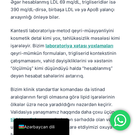
Əgər hesablanmış LDL 69 mq/dL, trigliseridlər isə
简体中文
390 mq/dL-dirsə, birbaşa LDL və ya ApoB yalançı
arxayınlığı önləyə bilər.
Română
Türkçe
Kantesti laboratoriya-metod qeyri-müəyyənliyini
Ελληνικά
kosmetik detal kimi yox, təhlükəsizlik məsələsi kimi
işarələyir. Bizim
laboratoriya xətası yoxlamaları
Português
qeyri-mümkün formulaları, trigliserid kontekstinin
Español
çatışmamasını, vahid dəyişikliklərini və xəstənin
Italiano
“ölçülmüş” kimi düşündüyü halda “hesablanmış”
deyən hesabat sahələrini axtarırıq.
עִבְרִית
Français
Bizim klinik standartlar komandası da istinad
aralıqlarının fərqli olmasına görə lipid işarələrinin
العربية
ölkələr üzrə necə yaradıldığını nəzərdən keçirir.
Deutsch
Validasiya yanaşmamız haqqında daha çoxu üçün
English
tibbi təsdiqləmə
, o cümlədən sərhəddə olan və
Azərbaycan dili
uyğunsuz nəticələri necə idarə etdiyimizi oxuya
bilərsiniz.