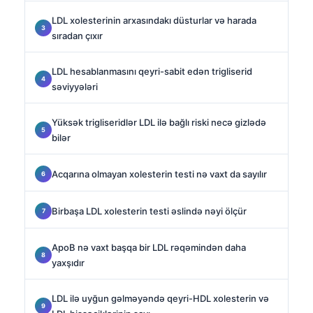
LDL xolesterinin arxasındakı düsturlar və harada
sıradan çıxır
LDL hesablanmasını qeyri-sabit edən trigliserid
səviyyələri
Yüksək trigliseridlər LDL ilə bağlı riski necə gizlədə
bilər
Acqarına olmayan xolesterin testi nə vaxt da sayılır
Birbaşa LDL xolesterin testi əslində nəyi ölçür
ApoB nə vaxt başqa bir LDL rəqəmindən daha
yaxşıdır
LDL ilə uyğun gəlməyəndə qeyri-HDL xolesterin və