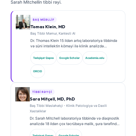
Sarah Mitchellin tibbi rəyi.
BAŞ MÜƏLLIF
Tomas Klein, MD
Baş Tibbi Məmur, Kantesti AI
Dr. Thomas Klein 15 ildən artıq laboratoriya tibbində
və süni intellektin köməyi ilə klinik analizdə
təcrübəyə malik, sertifikatlı klinik hematoloq və
internistdir. Kantesti AI şirkətində Baş Tibb Direktoru
Tədqiqat Qapısı
Google Scholar
Academia.edu
kimi o, məxsusi neyron şəbəkənin tibbi dəqiqliyinə
dair klinik nəzarəti həyata keçirir. Dr. Klein
ORCID
biomarkerlərin şərhi və laboratoriya diaqnostikası
mövzularında laboratoriya tibbinə dair geniş şəkildə
nəşrlər edib.
TIBBI RƏYÇI
Sara Mitçell, MD, PhD
Baş Tibbi Məsləhətçi - Klinik Patologiya və Daxili
Xəstəliklər
Dr. Sarah Mitchell laboratoriya tibbində və diaqnostik
analizdə 18 ildən çox təcrübəyə malik, şura tərəfindən
təsdiqlənmiş klinik patoloqdur. O, klinik kimya üzrə
ixtisas sertifikatlarına malikdir və klinik praktikada
Tədqiqat Qapısı
Google Scholar