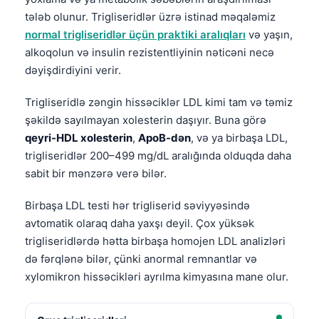
tələb olunur. Trigliseridlər üzrə istinad məqaləmiz
normal trigliseridlər üçün praktiki aralıqları
və yaşın,
alkoqolun və insulin rezistentliyinin nəticəni necə
dəyişdirdiyini verir.
Trigliseridlə zəngin hissəciklər LDL kimi tam və təmiz
şəkildə sayılmayan xolesterin daşıyır. Buna görə
qeyri-HDL xolesterin
,
ApoB-dən
, və ya birbaşa LDL,
trigliseridlər 200–499 mg/dL aralığında olduqda daha
sabit bir mənzərə verə bilər.
Birbaşa LDL testi hər trigliserid səviyyəsində
avtomatik olaraq daha yaxşı deyil. Çox yüksək
trigliseridlərdə hətta birbaşa homojen LDL analizləri
də fərqlənə bilər, çünki anormal remnantlar və
xylomikron hissəcikləri ayrılma kimyasına mane olur.