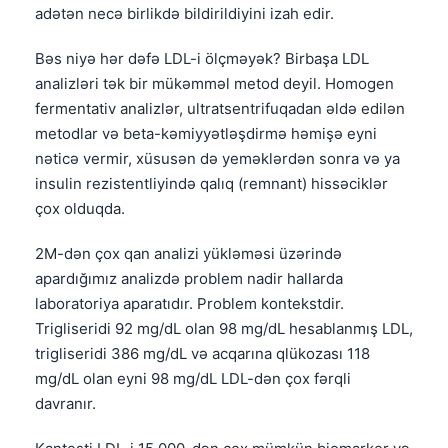
adətən necə birlikdə bildirildiyini izah edir.
Bəs niyə hər dəfə LDL-i ölçməyək? Birbaşa LDL
analizləri tək bir mükəmməl metod deyil. Homogen
fermentativ analizlər, ultratsentrifuqadan əldə edilən
metodlar və beta-kəmiyyətləşdirmə həmişə eyni
nəticə vermir, xüsusən də yeməklərdən sonra və ya
insulin rezistentliyində qalıq (remnant) hissəciklər
çox olduqda.
2M-dən çox qan analizi yükləməsi üzərində
apardığımız analizdə problem nadir hallarda
laboratoriya aparatıdır. Problem kontekstdir.
Trigliseridi 92 mg/dL olan 98 mg/dL hesablanmış LDL,
trigliseridi 386 mg/dL və acqarına qlükozası 118
mg/dL olan eyni 98 mg/dL LDL-dən çox fərqli
davranır.