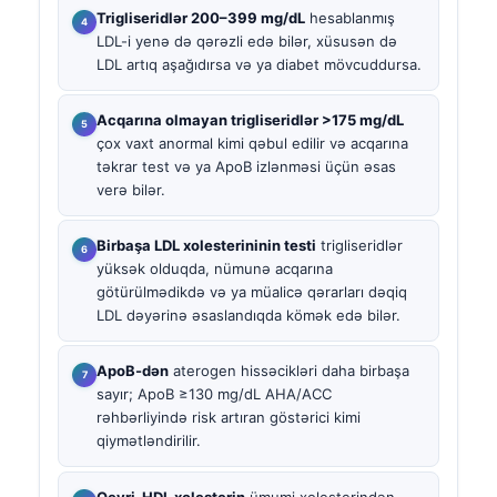
Trigliseridlər 200–399 mg/dL
hesablanmış
LDL-i yenə də qərəzli edə bilər, xüsusən də
LDL artıq aşağıdırsa və ya diabet mövcuddursa.
Acqarına olmayan trigliseridlər >175 mg/dL
çox vaxt anormal kimi qəbul edilir və acqarına
təkrar test və ya ApoB izlənməsi üçün əsas
verə bilər.
Birbaşa LDL xolesterininin testi
trigliseridlər
yüksək olduqda, nümunə acqarına
götürülmədikdə və ya müalicə qərarları dəqiq
LDL dəyərinə əsaslandıqda kömək edə bilər.
ApoB-dən
aterogen hissəcikləri daha birbaşa
sayır; ApoB ≥130 mg/dL AHA/ACC
rəhbərliyində risk artıran göstərici kimi
qiymətləndirilir.
Qeyri-HDL xolesterin
ümumi xolesterindən