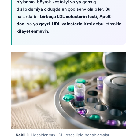
piylənmə, böyrək xəstəliyi və ya qarışıq
dislipidemiya olduqda ən çox səhv ola bilər. Bu
hallarda bir
birbaşa LDL xolesterin testi
,
ApoB-
dən
, və ya
qeyri-HDL xolesterin
kimi qəbul etməklə
kifayətlənməyin.
Şəkil 1:
Hesablanmış LDL, əsas lipid hesablamaları