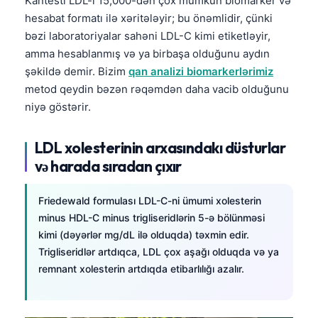
Kantesti LDL-i 15,000-dən çox mümkün biomarker və
hesabat formatı ilə xəritələyir; bu önəmlidir, çünki
bəzi laboratoriyalar sahəni LDL-C kimi etiketləyir,
amma hesablanmış və ya birbaşa olduğunu aydın
şəkildə demir. Bizim
qan analizi biomarkerlərimiz
metod qeydin bəzən rəqəmdən daha vacib olduğunu
niyə göstərir.
LDL xolesterinin arxasındakı düsturlar
və harada sıradan çıxır
Friedewald formulası LDL-C-ni ümumi xolesterin
minus HDL-C minus trigliseridlərin 5-ə bölünməsi
kimi (dəyərlər mg/dL ilə olduqda) təxmin edir.
Trigliseridlər artdıqca, LDL çox aşağı olduqda və ya
remnant xolesterin artdıqda etibarlılığı azalır.