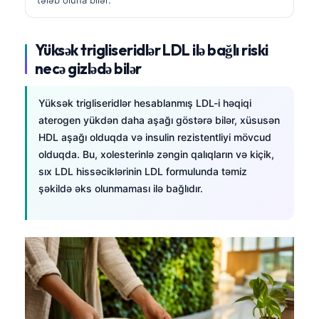
Yüksək trigliseridlər LDL ilə bağlı riski
necə gizlədə bilər
Yüksək trigliseridlər hesablanmış LDL-i həqiqi
aterogen yükdən daha aşağı göstərə bilər, xüsusən
HDL aşağı olduqda və insulin rezistentliyi mövcud
olduqda. Bu, xolesterinlə zəngin qalıqların və kiçik,
sıx LDL hissəciklərinin LDL formulunda təmiz
şəkildə əks olunmaması ilə bağlıdır.