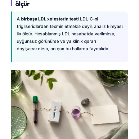
ölçür
தமிழ்
A
birbaşa LDL xolesterin testi
LDL-C-ni
తెలుగు
trigliseridlərdən təxmin etməklə deyil, analiz kimyası
मराठी
ilə ölçür. Hesablanmış LDL hesabatda verilmirsə,
اردو
uyğunsuz görünürsə və ya klinik qərarı
dəyişəcəkdirsə, ən çox bu hallarda faydalıdır.
বাংলা
Shqip
Magyar
Slovenščina
한국어
Polski
Lietuvių kalba
Русский
ქართული