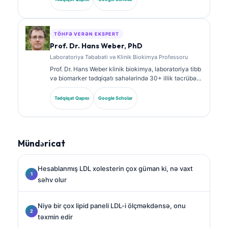
biomarker panelləri və laborator analiz barədə geniş
şəkildə nəşrlər edib.
TÖHFƏ VERƏN EKSPERT
Prof. Dr. Hans Weber, PhD
Laboratoriya Təbabəti və Klinik Biokimya Professoru
Prof. Dr. Hans Weber klinik biokimya, laboratoriya tibb
və biomarker tədqiqatı sahələrində 30+ illik təcrübə
gətirir. Alman Klinik Kimya Cəmiyyətinin keçmiş
prezidenti olaraq o, diaqnostik panel analizi,
Tədqiqat Qapısı
Google Scholar
biomarkerlərin standartlaşdırılması və AI ilə
dəstəklənən laboratoriya tibb üzrə ixtisaslaşır.
Mündəricat
Hesablanmış LDL xolesterin çox güman ki, nə vaxt
səhv olur
Niyə bir çox lipid paneli LDL-i ölçməkdənsə, onu
təxmin edir