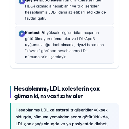
HDL-i çıxmaqla hesablanır və trigliseridlər
hesablanmış LDL-i daha az etibarlı etdikdə də
faydalı qalır.
Kantesti AI
yüksək trigliseridlər, acqarına
götürülməyən nümunələr və LDL-ApoB
uyğunsuzluğu daxil olmaqla, riyazi baxımdan
“kövrək” görünən hesablanmış LDL
nümunələrini işarələyir.
Hesablanmış LDL xolesterin çox
güman ki, nə vaxt səhv olur
Hesablanmış
LDL xolesterol
trigliseridlər yüksək
olduqda, nümunə yeməkdən sonra götürüldükdə,
LDL çox aşağı olduqda və ya pasiyentdə diabet,