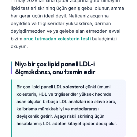
11 may 2026 tarixinə qədər acqarına götürülməyən
lipid testləri skrininq üçün geniş qəbul olunur, amma
hər qərar üçün ideal deyil. Nəticəniz acqarına
deyildisə və trigliseridlər yüksəkdirsə, dərman
dəyişdirməzdən və ya qələbə elan etməzdən əvvəl
bizim
oruc tutmadan xolesterin testi
bələdçimizi
oxuyun.
Niyə bir çox lipid paneli LDL-i
ölçməkdənsə, onu təxmin edir
Bir çox lipid paneli
LDL xolesterol
çünki ümumi
xolesterin, HDL və trigliseridlər yüksək həcmdə
asan ölçülür, birbaşa LDL analizləri isə əlavə xərc,
kalibrləmə mürəkkəbliyi və metodlararası
dəyişkənlik gətirir. Aşağı riskli skrininq üçün
hesablanmış LDL adətən kifayət qədər dəqiq olur.