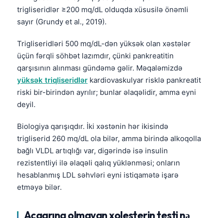
trigliseridlər ≥200 mq/dL olduqda xüsusilə önəmli
sayır (Grundy et al., 2019).
Trigliseridləri 500 mq/dL-dən yüksək olan xəstələr
üçün fərqli söhbət lazımdır, çünki pankreatitin
qarşısının alınması gündəmə gəlir. Məqaləmizdə
yüksək triqliseridlər
kardiovaskulyar risklə pankreatit
riski bir-birindən ayrılır; bunlar əlaqəlidir, amma eyni
deyil.
Biologiya qarışıqdır. İki xəstənin hər ikisində
trigliserid 260 mq/dL ola bilər, amma birində alkoqolla
bağlı VLDL artıqlığı var, digərində isə insulin
rezistentliyi ilə əlaqəli qalıq yüklənməsi; onların
hesablanmış LDL səhvləri eyni istiqamətə işarə
etməyə bilər.
Norsk bokmål
Ślōnskŏ gŏdka
Acqarına olmayan xolesterin testi nə