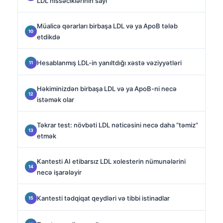
LDL hissəciklərinin sayı
Müalicə qərarları birbaşa LDL və ya ApoB tələb
etdikdə
Hesablanmış LDL-in yanıltdığı xəstə vəziyyətləri
Həkiminizdən birbaşa LDL və ya ApoB-ni necə
istəmək olar
Təkrar test: növbəti LDL nəticəsini necə daha “təmiz”
etmək
Kantesti AI etibarsız LDL xolesterin nümunələrini
necə işarələyir
Kantesti tədqiqat qeydləri və tibbi istinadlar