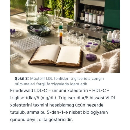
Şəkil 3:
Müxtəlif LDL tənlikləri trigliseridlə zəngin
nümunələri fərqli fərziyyələrlə idarə edir.
Friedewald LDL-C = ümumi xolesterin - HDL-C -
trigliseridlər/5 (mg/dL). Trigliseridlər/5 hissəsi VLDL
xolesterini təxmini hesablamaq üçün nəzərdə
tutulub, amma bu 5-dən-1-ə nisbət biologiyanın
qanunu deyil, orta göstəricidir.