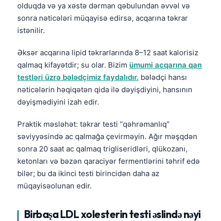
olduqda və ya xəstə dərman qəbulundan əvvəl və
Català
sonra nəticələri müqayisə edirsə, acqarına təkrar
O‘zbekcha
istənilir.
Українська
Əksər acqarına lipid təkrarlarında 8–12 saat kalorisiz
አማርኛ
qalmaq kifayətdir; su olar. Bizim
ümumi acqarına qan
Kiswahili
testləri üzrə bələdçimiz faydalıdır.
bələdçi hansı
ភាសាខ្មែរ
nəticələrin həqiqətən qida ilə dəyişdiyini, hansının
dəyişmədiyini izah edir.
ဗမာစာ
ไทย
Praktik məsləhət: təkrar testi “qəhrəmanlıq”
səviyyəsində ac qalmağa çevirməyin. Ağır məşqdən
Tagalog
sonra 20 saat ac qalmaq trigliseridləri, qlükozanı,
Tiếng Việt
ketonları və bəzən qaraciyər fermentlərini təhrif edə
Bahasa Melayu
bilər; bu da ikinci testi birincidən daha az
müqayisəolunan edir.
മലയാളം
ಕನ್ನಡ
Birbaşa LDL xolesterin testi əslində nəyi
ગુજરાતી