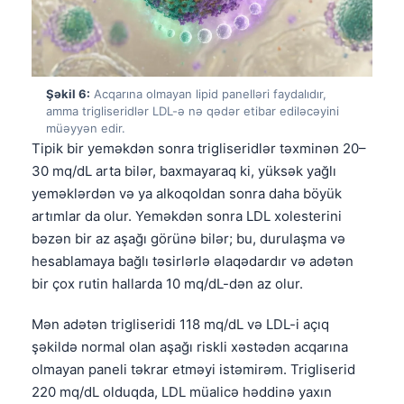
Gàidhlig
Euskara
Македонски јазик
Latviešu valoda
Şəkil 6:
Acqarına olmayan lipid panelləri faydalıdır,
amma trigliseridlər LDL-ə nə qədər etibar ediləcəyini
Galego
müəyyən edir.
Tipik bir yeməkdən sonra trigliseridlər təxminən 20–
অসমীয়া
30 mq/dL arta bilər, baxmayaraq ki, yüksək yağlı
සිංහල
yeməklərdən və ya alkoqoldan sonra daha böyük
سنڌي
artımlar da olur. Yeməkdən sonra LDL xolesterini
bəzən bir az aşağı görünə bilər; bu, durulaşma və
پښتو
hesablamaya bağlı təsirlərlə əlaqədardır və adətən
bir çox rutin hallarda 10 mq/dL-dən az olur.
Slovenčina
Mən adətən trigliseridi 118 mq/dL və LDL-i açıq
Hrvatski
şəkildə normal olan aşağı riskli xəstədən acqarına
Suomi
olmayan paneli təkrar etməyi istəmirəm. Trigliserid
Қазақ тілі
220 mq/dL olduqda, LDL müalicə həddinə yaxın