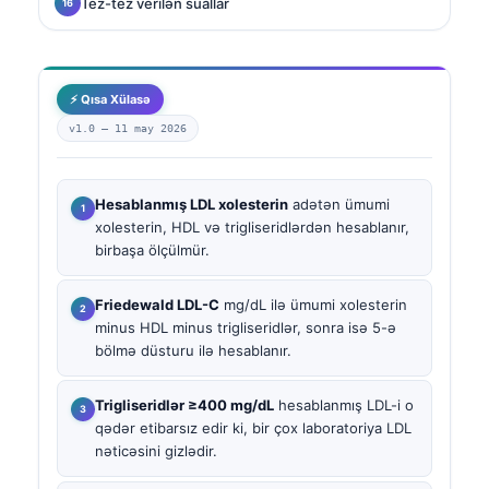
Tez-tez verilən suallar
⚡ Qısa Xülasə
v1.0 —
11 may 2026
Hesablanmış LDL xolesterin
adətən ümumi
xolesterin, HDL və trigliseridlərdən hesablanır,
birbaşa ölçülmür.
Friedewald LDL-C
mg/dL ilə ümumi xolesterin
minus HDL minus trigliseridlər, sonra isə 5-ə
bölmə düsturu ilə hesablanır.
Trigliseridlər ≥400 mg/dL
hesablanmış LDL-i o
qədər etibarsız edir ki, bir çox laboratoriya LDL
nəticəsini gizlədir.