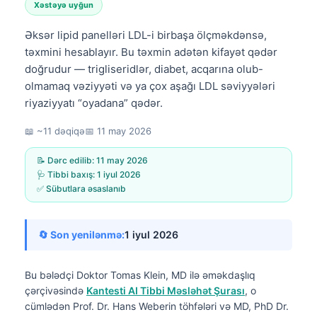
Xəstəyə uyğun
Əksər lipid panelləri LDL-i birbaşa ölçməkdənsə,
təxmini hesablayır. Bu təxmin adətən kifayət qədər
doğrudur — trigliseridlər, diabet, acqarına olub-
olmamaq vəziyyəti və ya çox aşağı LDL səviyyələri
riyaziyyatı “oyadana” qədər.
📖 ~11 dəqiqə
📅
11 may 2026
📝 Dərc edilib:
11 may 2026
🩺 Tibbi baxış:
1 iyul 2026
✅ Sübutlara əsaslanıb
🔄 Son yenilənmə:
1 iyul 2026
Bu bələdçi
Doktor Tomas Klein, MD
ilə əməkdaşlıq
çərçivəsində
Kantesti AI Tibbi Məsləhət Şurası
, o
cümlədən Prof. Dr. Hans Weberin töhfələri və MD, PhD Dr.