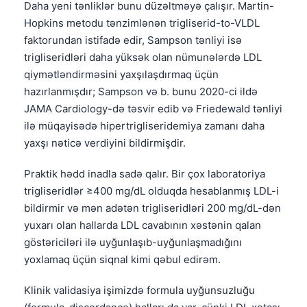
Daha yeni tənliklər bunu düzəltməyə çalışır. Martin-
Hopkins metodu tənzimlənən trigliserid-to-VLDL
faktorundan istifadə edir, Sampson tənliyi isə
trigliseridləri daha yüksək olan nümunələrdə LDL
qiymətləndirməsini yaxşılaşdırmaq üçün
hazırlanmışdır; Sampson və b. bunu 2020-ci ildə
JAMA Cardiology-də təsvir edib və Friedewald tənliyi
ilə müqayisədə hipertrigliseridemiya zamanı daha
yaxşı nəticə verdiyini bildirmişdir.
Praktik hədd inadla sadə qalır. Bir çox laboratoriya
trigliseridlər ≥400 mg/dL olduqda hesablanmış LDL-i
bildirmir və mən adətən trigliseridləri 200 mg/dL-dən
yuxarı olan hallarda LDL cavabının xəstənin qalan
göstəriciləri ilə uyğunlaşıb-uyğunlaşmadığını
yoxlamaq üçün siqnal kimi qəbul edirəm.
Klinik validasiya işimizdə formula uyğunsuzluğu