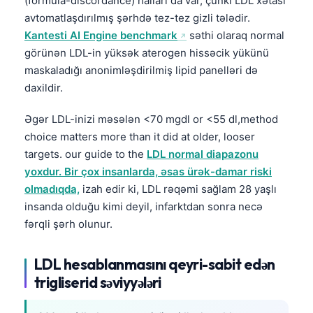
(formula-discordance) halları da var, çünki LDL xətası
avtomatlaşdırılmış şərhdə tez-tez gizli tələdir.
Kantesti AI Engine benchmark
səthi olaraq normal
görünən LDL-in yüksək aterogen hissəcik yükünü
maskaladığı anonimləşdirilmiş lipid panelləri də
daxildir.
Əgər LDL-inizi məsələn <70 mgdl or <55 dl,method
choice matters more than it did at older, looser
targets. our guide to the
LDL normal diapazonu
yoxdur. Bir çox insanlarda, əsas ürək-damar riski
olmadıqda,
izah edir ki, LDL rəqəmi sağlam 28 yaşlı
insanda olduğu kimi deyil, infarktdan sonra necə
fərqli şərh olunur.
LDL hesablanmasını qeyri-sabit edən
trigliserid səviyyələri