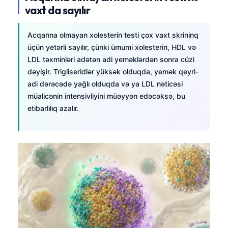
vaxt da sayılır
Frysk
Esperanto
Acqarına olmayan xolesterin testi çox vaxt skrininq
Беларуская мова
üçün yetərli sayılır, çünki ümumi xolesterin, HDL və
LDL təxminləri adətən adi yeməklərdən sonra cüzi
Татар теле
dəyişir. Trigliseridlər yüksək olduqda, yemək qeyri-
Кыргызча
adi dərəcədə yağlı olduqda və ya LDL nəticəsi
ئۇيغۇرچە
müalicənin intensivliyini müəyyən edəcəksə, bu
etibarlılıq azalır.
Cebuano
Basa Jawa
ພາສາລາວ
Монгол
Afrikaans
العربية المغربية
Occitan