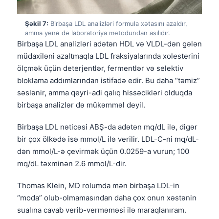
Čeština
日本語
Şəkil 7:
Birbaşa LDL analizləri formula xətasını azaldır,
amma yenə də laboratoriya metodundan asılıdır.
Eesti
Birbaşa LDL analizləri adətən HDL və VLDL-dən gələn
Bosanski
müdaxiləni azaltmaqla LDL fraksiyalarında xolesterini
ölçmək üçün deterjentlər, fermentlər və selektiv
Svenska
bloklama addımlarından istifadə edir. Bu daha “təmiz”
Српски језик
səslənir, amma qeyri-adi qalıq hissəcikləri olduqda
Íslenska
birbaşa analizlər də mükəmməl deyil.
Հայերեն
Birbaşa LDL nəticəsi ABŞ-da adətən mq/dL ilə, digər
Bahasa Indonesia
bir çox ölkədə isə mmol/L ilə verilir. LDL-C-ni mq/dL-
हिन्दी
dən mmol/L-ə çevirmək üçün 0.0259-a vurun; 100
mq/dL təxminən 2.6 mmol/L-dir.
Nederlands
Dansk
Thomas Klein, MD rolumda mən birbaşa LDL-in
“moda” olub-olmamasından daha çox onun xəstənin
Български
sualına cavab verib-verməməsi ilə maraqlanıram.
فارسی