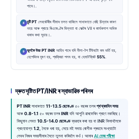
পাৰে।.
চুটি PT
লেবৰেটৰীৰ সীমাৰ তলত থাকিলে সাধাৰণতে বেছি চিন্তাৰ কাৰণ
নহয় আৰু প্ৰায়ে ৰিএজেণ্টৰ ভিন্নতা বা ফেক্টৰ VII ৰ কাৰ্যকলাপ অধিক
থকাৰ কথা সূচায়।.
ভুলকৈ উচ্চ PT INR
আহিব পাৰে যদি নীলা-টপ টিউবটো কম ভৰ্তি হয়,
হেপেৰিনৰ দূষণ হয়, প্ৰক্ৰিয়া পলম হয়, বা হেমাট’ক্ৰিট
55%
.
দ্ৰুত দৃষ্টিত PT/INR ৰ স্বাভাৱিক পৰিসৰ
PT INR
সাধাৰণতে
11-13.5 ছেকেণ্ড
৫০ বছৰৰ তলৰ
প্ৰ’থ্ৰমবিন সময়
আৰু
0.8-1.1
৫০ বছৰৰ তলৰ
INR
যদি আপুনি ৱাৰফেৰিন গ্ৰহণ নকৰিছে।
কিছুমান লেবত
10.5-14.0 ছেকেণ্ড
ব্যৱহাৰ কৰা হয় বা INR কিমানলৈকে
গ্ৰহণযোগ্য
1.2
, লৈকে ধৰা হয়, সেয়ে মই সদায় ৰোগীক প্ৰথমে সংখ্যাটো
লেবৰ নিজৰ সময়সীমাৰ সৈতে তুলনা কৰিবলৈ কওঁ। আমাৰ
AI তেজ পৰীক্ষা