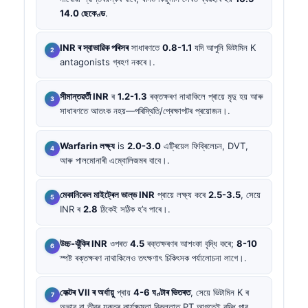
14.0 ছেকেণ্ড
.
INR ৰ স্বাভাৱিক পৰিসৰ
সাধাৰণতে
0.8-1.1
যদি আপুনি ভিটামিন K
antagonists গ্ৰহণ নকৰে।.
সীমান্তৱৰ্তী INR
ৰ
1.2-1.3
ৰক্তক্ষৰণ নাথাকিলে প্ৰায়ে মৃদু হয় আৰু
সাধাৰণতে আতংক নহয়—পৰিস্থিতি/প্ৰেক্ষাপটৰ প্ৰয়োজন।.
Warfarin লক্ষ্য
is
2.0-3.0
এট্ৰিয়েল ফিব্ৰিলেচন, DVT,
আৰু পালমোনাৰী এম্বোলিজমৰ বাবে।.
মেকানিকেল মাইট্ৰেল ভাল্ভ INR
প্ৰায়ে লক্ষ্য কৰে
2.5-3.5
, সেয়ে
INR ৰ
2.8
ঠিকেই সঠিক হ’ব পাৰে।.
উচ্চ-ঝুঁকিৰ INR
ওপৰত
4.5
ৰক্তক্ষৰণৰ আশংকা বৃদ্ধি কৰে;
8-10
স্পষ্ট ৰক্তক্ষৰণ নাথাকিলেও তৎক্ষণাৎ চিকিৎসক পৰ্যালোচনা লাগে।.
ফেক্টৰ VII ৰ অৰ্ধায়ু
প্ৰায়
4-6 ঘণ্টাৰ ভিতৰত
, সেয়ে ভিটামিন K ৰ
অভাৱ বা তীব্ৰ যকৃতৰ কাৰ্যক্ষমতা বিকলতাত PT আগতেই বৃদ্ধি পাব