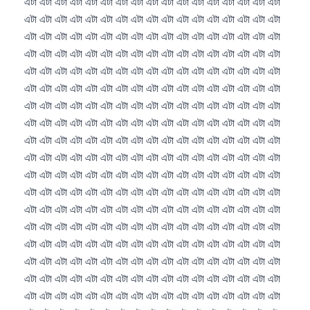
Frysk
Esperanto
Беларуская мова
Татар теле
Кыргызча
ئۇيغۇرچە
Cebuano
Basa Jawa
ພາສາລາວ
Монгол
Afrikaans
العربية المغربية
Occitan