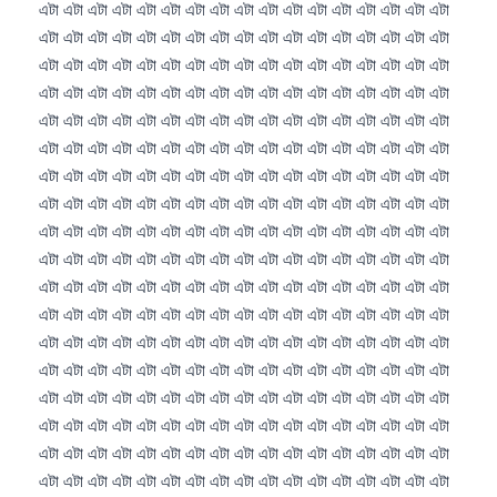
తెలుగు
मराठी
اردو
বাংলা
Shqip
Magyar
Slovenščina
한국어
Polski
Lietuvių kalba
Русский
ქართული
Čeština