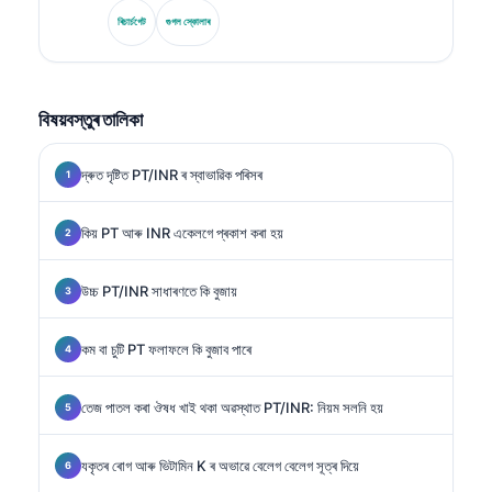
মানদণ্ডকৰণ, আৰু AI-সহায়িত লেব’ৰেটৰী মেডিচিনত বিশেষজ্ঞ।.
ৰিচাৰ্চগেট
গুগল স্কোলাৰ
বিষয়বস্তুৰ তালিকা
দ্ৰুত দৃষ্টিত PT/INR ৰ স্বাভাৱিক পৰিসৰ
কিয় PT আৰু INR একেলগে প্ৰকাশ কৰা হয়
উচ্চ PT/INR সাধাৰণতে কি বুজায়
কম বা চুটি PT ফলাফলে কি বুজাব পাৰে
তেজ পাতল কৰা ঔষধ খাই থকা অৱস্থাত PT/INR: নিয়ম সলনি হয়
যকৃতৰ ৰোগ আৰু ভিটামিন K ৰ অভাৱে বেলেগ বেলেগ সূত্ৰ দিয়ে