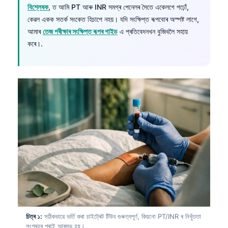
বিশ্লেষক
, ত আমি PT আৰু INR সমগ্ৰ পেনেলৰ সৈতে একেলগে পঢ়োঁ,
কেৱল একক সতৰ্ক সংকেত হিচাপে নহয়। যদি সংক্ষিপ্ত ৰূপবোৰ অস্পষ্ট লাগে,
আমাৰ
তেজ পৰীক্ষাৰ সংক্ষিপ্ত ৰূপৰ গাইড
এ প্ৰতিবেদনখন বুজিবলৈ সহায়
কৰে।.
চিত্ৰ ১:
সঠিকভাৱে ভৰ্তি কৰা চাইট্ৰেট টিউব গুৰুত্বপূৰ্ণ, কিয়নো PT/INR ৰ নিখুঁততা
সংগ্ৰহৰ পৰাই আৰম্ভ হয়।.