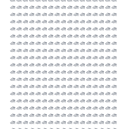
Norsk bokmål
Ślōnskŏ gŏdka