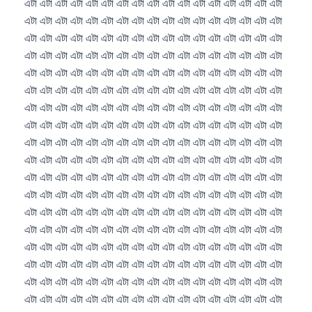
Gàidhlig
Euskara
Македонски јазик
Latviešu valoda
Galego
සිංහල
سنڌي
پښتو
Slovenčina
Hrvatski
Suomi
Қазақ тілі
Català