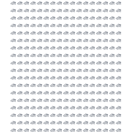
日本語
Eesti
Azərbaycan dili
Bosanski
Svenska
Српски језик
Íslenska
Հայերեն
Bahasa Indonesia
हिन्दी
Nederlands
Dansk
Български
فارسی