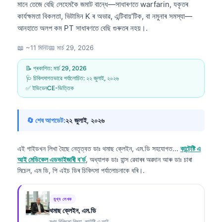
মানে তেজে বেছি লেহেমকৈ জমাট বান্ধে—সাধাৰণতে warfarin, যকৃতৰ
কাৰ্যক্ষমতা বিকলতা, ভিটামিন K ৰ অভাৱ, এন্টিবায়’টিক, বা নমুনাৰ সমস্যা—
আনহাতে অলপ কম PT সাধাৰণতে বেছি গুৰুতৰ নহয়।.
📖 ~11 মিনিট
📅
মাৰ্চ 29, 2026
📝 প্ৰকাশিত:
মাৰ্চ 29, 2026
🩺 চিকিৎসাগতভাৱে পৰ্যালোচিত:
২২ জুলাই, ২০২৬
✅ ইভিডেনCE-ভিত্তিক
🔄 শেষ আপডেট:
২২ জুলাই, ২০২৬
এই গাইডখন লিখা হৈছে নেতৃত্বত
ডাঃ থমাছ ক্লেইন, এম.ডি
সহযোগত...
কান্টেষ্টি এ
আই মেডিকেল এডভাইজাৰী ব’ৰ্ড
, অধ্যাপক ডাঃ হান্স ৱেবাৰৰ অৱদান আৰু ডাঃ চাৰা
মিচেল, এম ডি, পি এইচ ডিৰ চিকিৎসা পৰ্যালোচনাকে ধৰি।.
মুখ্য লেখক
থমাছ ক্লেইন, এম.ডি
মুখ্য চিকিৎসা বিষয়া, কান্টেষ্টি এ আই