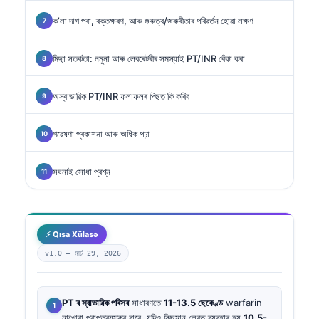
ক’লা দাগ পৰা, ৰক্তক্ষৰণ, আৰু গুৰুত্ব/জৰুৰীতাৰ পৰিৱর্তন হোৱা লক্ষণ
মিছা সতৰ্কতা: নমুনা আৰু লেবৰেটৰীৰ সমস্যাই PT/INR বেঁকা কৰা
অস্বাভাৱিক PT/INR ফলাফলৰ পিছত কি কৰিব
গৱেষণা প্ৰকাশনা আৰু অধিক পঢ়া
সঘনাই সোধা প্ৰশ্ন
⚡ Qısa Xülasə
v1.0 —
মাৰ্চ 29, 2026
PT ৰ স্বাভাৱিক পৰিসৰ
সাধাৰণতে
11-13.5 ছেকেণ্ড
warfarin
নাখোৱা প্ৰাপ্তবয়স্কৰ বাবে, যদিও কিছুমান লেবত ব্যৱহাৰ হয়
10.5-