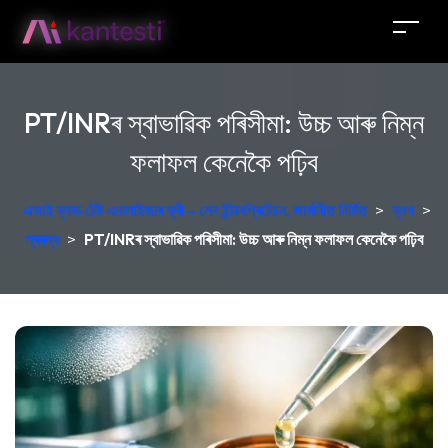
PT/INRৰ স্বাভাৱিক পৰিসীমা: উচ্চ আৰু নিম্ন
ফলাফল কেনেকৈ পঢ়িব
এআই ব্লাড টেষ্ট এনালাইজাৰ ফ্ৰী – লেব ইন্টাৰপ্ৰিটেচন, জাৰ্মানীত নিৰ্মিত
>
ব্লগ
>
প্ৰবন্ধ
>
PT/INRৰ স্বাভাৱিক পৰিসীমা: উচ্চ আৰু নিম্ন ফলাফল কেনেকৈ পঢ়িব