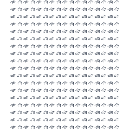
O‘zbekcha
Українська
አማርኛ
Kiswahili
ភាសាខ្មែរ
ဗမာစာ
ไทย
Tagalog
Tiếng Việt
Bahasa Melayu
മലയാളം
ಕನ್ನಡ
ગુજરાતી
தமிழ்