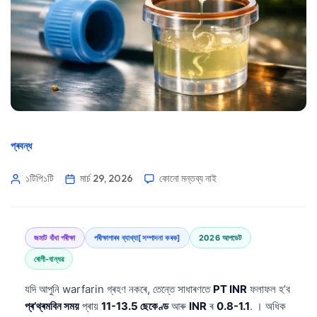
প্ৰবন্ধ
১টিপি১টি
মাৰ্চ 29, 2026
কোনো মন্তব্য নাই
জমাট বাঁধা পৰীক্ষা
পৰীক্ষাগাৰৰ ব্যাখ্যা[সম্পাদনা কৰক]
2026 আপডেট
ৰোগী-বান্ধৱ
যদি আপুনি warfarin গ্ৰহণ নকৰে, তেন্তে সাধাৰণতে
PT INR
ফলাফল হ’ব
প্ৰ’থ্ৰমবিন সময়
প্ৰায়
11-13.5 ছেকেণ্ড
আৰু
INR
ৰ
0.8-1.1
. । অধিক