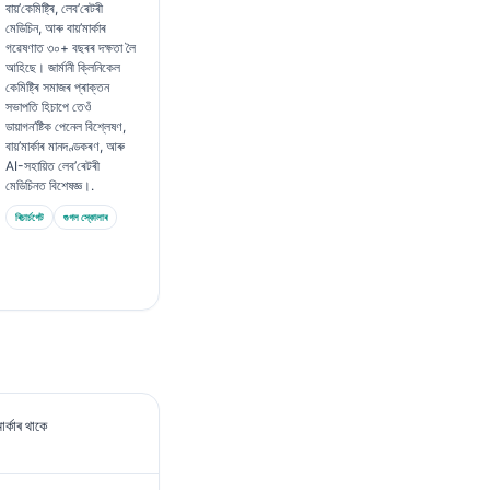
বায়’কেমিষ্ট্ৰি, লেব’ৰেটৰী
মেডিচিন, আৰু বায়’মাৰ্কাৰ
গৱেষণাত ৩০+ বছৰৰ দক্ষতা লৈ
আহিছে। জাৰ্মানী ক্লিনিকেল
কেমিষ্ট্ৰি সমাজৰ প্ৰাক্তন
সভাপতি হিচাপে তেওঁ
ডায়াগন’ষ্টিক পেনেল বিশ্লেষণ,
বায়’মাৰ্কাৰ মানদণ্ডকৰণ, আৰু
AI-সহায়িত লেব’ৰেটৰী
মেডিচিনত বিশেষজ্ঞ।.
ৰিচাৰ্চগেট
গুগল স্কোলাৰ
ৰ্কাৰ থাকে