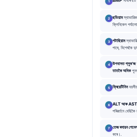
BMP
সাধাৰণতে ৮
O‘zbekcha
Українська
ছডিয়াম
স্বাভাৱিক
ক্লিনিকেল পৰ্যাল
አማርኛ
Kiswahili
পটাছিয়াম
স্বাভাৱ
ភាសាខ្មែរ
পাৰে, বিশেষকৈ দ
ဗမာစာ
উপবাসত গ্লুক’জ
ไทย
তাতকৈ অধিক
পুনৰ
Tagalog
Tiếng Việt
ক্ৰিয়েটিনিন
বয়সীয
Bahasa Melayu
ALT আৰু AST
മലയാളം
পৰিৱৰ্তনে বেছিক
ಕನ್ನಡ
ગુજરાતી
তেজ ৰসায়ন পেনে
কৰে।.
தமிழ்