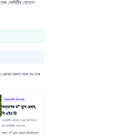
েজ কেমিষ্ট্ৰি পেনেলে
্স ৱেবাৰৰ অৱদান আৰু ডাঃ চাৰা
অৱদানকাৰী বিশেষজ্ঞ
অধ্যাপক ড° হান্স ৱেবাৰ,
পি এইচ ডি
লেবৰেটৰী মেডিচিন আৰু ক্লিনিকেল
বায়’কেমিষ্ট্ৰীৰ অধ্যাপক
প্ৰফ. ড° হান্স ৱেবাৰে ক্লিনিকেল