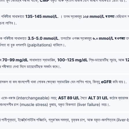
টা মূল কেমিষ্ট্ৰি পৰীক্ষা থাকে;
CMP
যকৃত আৰু প্ৰ’টিন মাৰ্কাৰ যোগ কৰিলে সাধাৰণতে ১৪টা হয়।.
 পৰিসীমা সাধাৰণতে
135-145 mmol/L
. । তলৰ স্তৰসমূহ
১২৫ mmol/L ৰ তলত
বেছিভাগ স
োচনা লাগিব।.
িক পৰিসীমা সাধাৰণতে
3.5-5.0 mmol/L
. তলতকৈ ওপৰৰ স্তৰসমূহ
৬.০ mmol/L ৰ ওপৰত
তৎ
ুৰ্বলতা বা বুক ধপধপনি (palpitations) থাকিলে।.
ৰ
70-99 mg/dL
সাধাৰণতে স্বাভাৱিক,
100-125 mg/dL
প্ৰি-ডায়েবেটিছ সূচায়, আৰু
1
 পৰীক্ষাত দেখা দিলে ডায়েবেটিছক সমৰ্থন কৰে।.
়াসকল বা কম মাংসপেশী থকা লোকৰ ক্ষেত্ৰত স্বাভাৱিক যেন লাগিব পাৰে, কিন্তু
eGFR
কমি যায়।.
একে-ধৰণৰ (interchangeable) নহয়;
AST 89 U/L
সৈতে
ALT 31 U/L
কঠোৰ ব্যায়ামৰ
ৈ মাংসপেশীৰ চাপ (muscle stress) বুজায়, যকৃত বিকলতা (liver failure) নহয়।.
ল
পানীশূন্যতা, ইলেক্ট্ৰ’লাইটৰ পৰিৱৰ্তন, গ্লুক’জৰ সমস্যা, বৃক্কৰ চাপ, আৰু যকৃত-জলপিত্তৰ (liver-