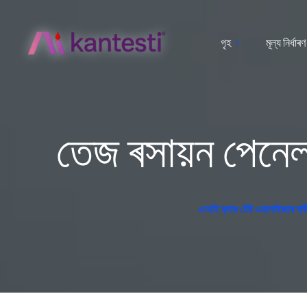
গৃহ
মূল্য নিৰ্ধাৰণ
তেজ ৰসায়ন পেনেল:
এআই ব্লাড টেষ্ট এনালাইজাৰ ফ্ৰী –