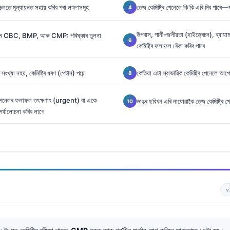
চলতে মূল্যায়নত সহায় কৰিব পৰা লক্ষণসমূহ
তেজ কেমিষ্ট্ৰি পেনেলে কি কি এৰি দিব পাৰে
উপবাস, পানী-জলীয়তা (হাইড্ৰেচন), ব্যায়া
 বনাম CBC, BMP, আৰু CMP: পৰিষ্কাৰ তুলনা
কেমিষ্ট্ৰি ফলাফল বেঁকা কৰিব পাৰে
্যা নহয়, কেমিষ্ট্ৰি ধৰণ (পেটাৰ্ন) পঢ়ে
কেতিয়া এটা স্বাভাৱিক কেমিষ্ট্ৰি পেনেলে 
ি পেনেলৰ ফলাফল তৎক্ষণাৎ (urgent) বা একে
ডাঙৰ ছবিখন এৰি নাযোৱাকৈ তেজ কেমিষ্ট্ৰি প
যালোচনা কৰিব লাগে
v