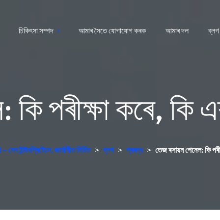
চিকিৎসা সম্পদ
আমাৰ সৈতে যোগাযোগ কৰক
আমাৰ দল
ব্লগ
 কি পৰীক্ষা কৰে, কি 
 লেব ইন্টাৰপ্ৰিটেচন, জাৰ্মানীত নিৰ্মিত
>
ব্লগ
>
প্ৰবন্ধ
>
তেজ ৰসায়ন পেনেল: কি পৰী