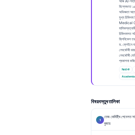
আৰু AI-সহায
Frysk
বিশ্লেষণত 
অভিজ্ঞতা আ
Esperanto
মুখ্য চিকিৎসা
Medical Of
Беларуская мова
মালিকস্বত্বাধ
চিকিৎসাগত স
Татар теле
ক্লিনিকেল তত্
ড. ক্লেইনে বায
Кыргызча
লেবৰেটৰী ডায়াগন
লেবৰেটৰী মেড
ئۇيغۇرچە
প্ৰকাশনা কৰ
Cebuano
ৰিচাৰ্চগেট
Basa Jawa
Academia
ພາສາລາວ
Монгол
বিষয়বস্তুৰ তালিকা
Afrikaans
العربية المغربية
তেজ কেমিষ্ট্ৰি পেনেলত
বুজায়
Occitan