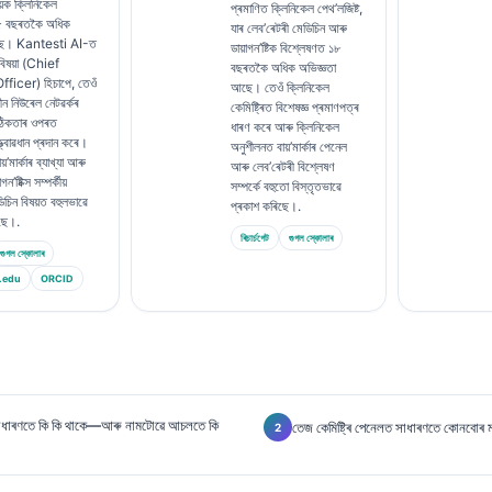
়ক ক্লিনিকেল
প্ৰমাণিত ক্লিনিকেল পেথ’লজিষ্ট,
১৫ বছৰতকৈ অধিক
যাৰ লেব’ৰেটৰী মেডিচিন আৰু
ছে। Kantesti AI-ত
ডায়াগন’ষ্টিক বিশ্লেষণত ১৮
 বিষয়া (Chief
বছৰতকৈ অধিক অভিজ্ঞতা
ficer) হিচাপে, তেওঁ
আছে। তেওঁ ক্লিনিকেল
ীন নিউৰেল নেটৱৰ্কৰ
কেমিষ্ট্ৰিত বিশেষজ্ঞ প্ৰমাণপত্ৰ
ঠিকতাৰ ওপৰত
ধাৰণ কৰে আৰু ক্লিনিকেল
ত্বাৱধান প্ৰদান কৰে।
অনুশীলনত বায়’মাৰ্কাৰ পেনেল
়’মাৰ্কাৰ ব্যাখ্যা আৰু
আৰু লেব’ৰেটৰী বিশ্লেষণ
’ষ্টিক্স সম্পৰ্কীয়
সম্পৰ্কে বহুতো বিস্তৃতভাৱে
িচিন বিষয়ত বহুলভাৱে
প্ৰকাশ কৰিছে।.
িছে।.
ৰিচাৰ্চগেট
গুগল স্কোলাৰ
গুগল স্কোলাৰ
.edu
ORCID
 সাধাৰণতে কি কি থাকে—আৰু নামটোৱে আচলতে কি
তেজ কেমিষ্ট্ৰি পেনেলত সাধাৰণতে কোনবোৰ মা