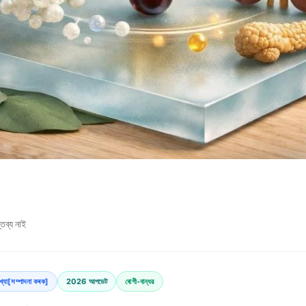
তব্য নাই
যাখ্যা[সম্পাদনা কৰক]
2026 আপডেট
ৰোগী-বান্ধৱ