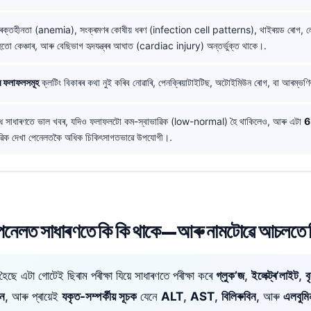
ক্তহীনতা (anemia), সংক্ৰমণৰ কোষীয় ধৰণ (infection cell patterns), থাইৰয়ড ৰোগ, ল
তো কেঞ্চাৰ, আৰু বেছিভাগ হৃদযন্ত্ৰৰ আঘাত (cardiac injury) অন্তৰ্ভুক্ত থাকে।.
্ৰি ফলাফলসমূহ
ক্লটিং বিকাৰৰ কথা নুই কৰিব নোৱাৰি, পেনক্ৰিয়াটাইটিছ, অটোইমিউন ৰোগ, বা আৰম্ভণি
্ধি সাধাৰণতে ভাল খবৰ, যদিও ফলাফলটো কম-স্বাভাৱিক (low-normal) হৈ থাকিলেও, আৰু এটা
6
াভাৱিক দেখা পেনেলতকৈ অধিক চিকিৎসাগতভাৱে উপযোগী।.
ি পেনেলত সাধাৰণতে কি কি থাকে—আৰু নামটোৱে আচলতে কি
ৈছে এটা গোটেই ছিৰাম পৰীক্ষা যিয়ে সাধাৰণতে পৰীক্ষা কৰে
গ্লুক’জ
,
ইলেক্ট্ৰ’লাইট
,
ব
িন
, আৰু প্ৰায়েই
যকৃত-সম্পৰ্কীয় সূচক
যেনে
ALT
,
AST
,
বিলিৰুবিন
, আৰু
এলবুমি