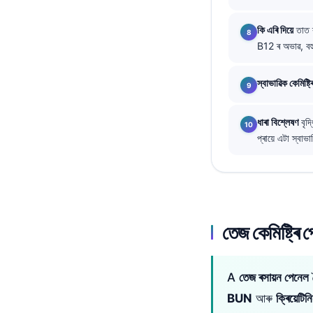
తెలుగు
কি এৰি দিয়ে
তাত ৰ
मराठी
B12 ৰ অভাৱ, বহু
اردو
স্বাভাৱিক কেমিষ্ট
বাংলা
Shqip
ধাৰা বিশ্লেষণ
বৃদ
Magyar
প্ৰায়ে এটা স্ব
Slovenščina
한국어
Polski
তেজ কেমিষ্ট্ৰ
Lietuvių kalba
Русский
ქართული
A
তেজ ৰসায়ন পেনেল
হ
Čeština
BUN
আৰু
ক্ৰিয়েটিন