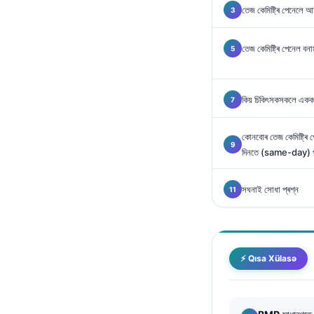
Gàidhlig
তেজ কেমিষ্ট্ৰি পেনেলে আ
Euskara
Македонски јазик
তেজ কেমিষ্ট্ৰি পেনেল
Latviešu valoda
Galego
কিয় চিকিৎসকসকলে একক সংখ
සිංහල
কোনবোৰ তেজ কেমিষ্ট্ৰ
سنڌي
দিনতে (same-day) পৰ্
پښتو
সঘনাই সোধা প্ৰশ্ন
Slovenčina
Hrvatski
Suomi
⚡ Qısa Xülasə
Қазақ тілі
Català