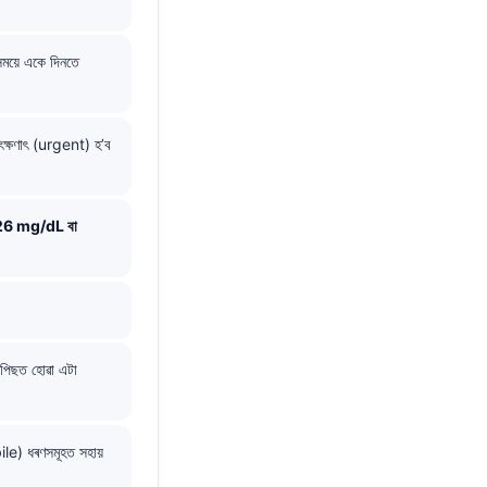
ময়ে একে দিনতে
ক্ষণাৎ (urgent) হ’ব
26 mg/dL বা
 পিছত হোৱা এটা
bile) ধৰণসমূহত সহায়