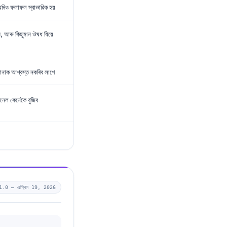
—যদিও ফলাফল স্বাভাৱিক হয়
ম, আৰু কিছুমান ঔষধ যিয়ে
আপোনাক আশ্বস্ত নকৰিব লাগে
েনেল কেনেকৈ বুজিব
1.0 —
এপ্ৰিল 19, 2026