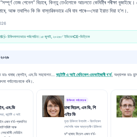
ম্পূৰ্ণ তেজ পেনেল” বিচাৰে, কিন্তু তেওঁলোকে আচলতে কেমিষ্ট্ৰি পৰীক্ষা বুজাইছে। ত
 পাৰে, আৰু তথাপিও কি কি বাস্তৱিকভাৱে এৰি যাব পাৰে—সেয়া ইয়াত দিয়া হ’ল।.
2026
26
🩺 চিকিৎসাগতভাৱে পৰ্যালোচিত:
১৫ জুলাই, ২০২৬
✅ ইভিডেনCE-ভিত্তিক
, ২০২৬
বত
ডাঃ থমাছ ক্লেইন, এম.ডি
সহযোগত...
কান্টেষ্টি এ আই মেডিকেল এডভাইজাৰী ব’ৰ্ড
, অধ্যাপক ডাঃ হান
িৎসা পৰ্যালোচনাকে ধৰি।.
চিকিৎসা পৰ্যালোচক
ইন, এম.ডি
চাৰা মিচেল, এম ডি, পি
এইচ ডি
ষয়া, কান্টেষ্টি এ আই
মুখ্য চিকিৎসা উপদেষ্টা - ক্লিনিকেল
ইন এজন ব’ৰ্ড-প্ৰমাণিত
পেথ'লজি আৰু আভ্যন্তৰীণ চিকিৎসা
মাট’লজিষ্ট আৰু
যাৰ লেবৰেটৰী মেডিচিন
ড° ছাৰাহ মিচেল এজন ব’ৰ্ড-