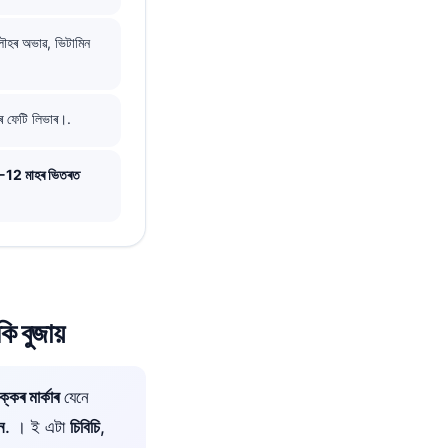
ৌহৰ অভাৱ, ভিটামিন
ৰ ফেটি লিভাৰ।.
-12 মাহৰ ভিতৰত
 বুজায়
ৃক্কৰ মাৰ্কাৰ
যেনে
ন
. । ই এটা
চিবিচি
,