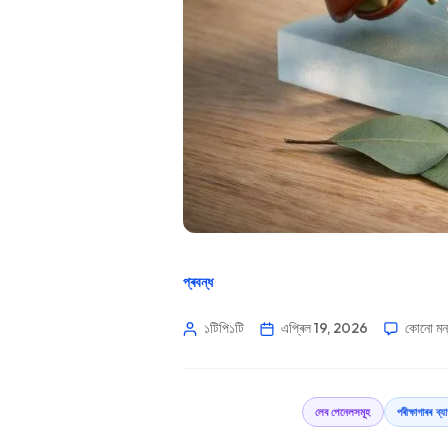
প্ৰবন্ধ
১টিপি১টি
এপ্ৰিল 19, 2026
কোনো মন্
লেব পেনেলসমূহ
পৰীক্ষাগাৰৰ ব্