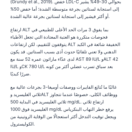
(Grundy et al., 2019). خفض LDL-C بحوالي 30-49% يشير
إلى استجابة لستاتين بجرعة متوسطة الشدة؛ أما خفض 50%
أو أكثر فيشير إلى استجابة لستاتين بجرعة عالية الشدة.
ارتفاع ALT بما يفوق 3 مرات الحد الأعلى للطبيعي في
فحوصات متكررة هو العتبة المعتادة التي تجعل الأطباء
يتوقفون للتقييم، لكن ارتفاعات ALT الخفيفة شائعة في الكبد
الدهني ولا تعني تلقائيًا حدوث أذى بسبب الستاتين. قد يكون
لدى عدّاء ماراثون عمره 52 سنة مع AST 89 IU/L وALT 42
IU/L وCK 780 U/L بعد سباق تسرب عضلي أكثر من كونه
ضررًا كبديًا.
غالبًا ما تُتابَع الفايبرات ووصفات أوميغا-3 بجرعات عالية مع
ثلاثي الغليسريد
وALT ووظائف الكلى، خصوصًا عندما تتجاوز
ثلاثي الغليسريد في البداية 500 mg/dL. ارتفاع ثلاثي
الغليسريد فوق 1000 mg/dL يرفع خطر التهاب البنكرياس
ويجعل توقيت التدخل أكثر استعجالًا من الوقاية الروتينية من
الكوليسترول.