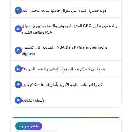
أدوية قصيرة المدة اللي مازال خاصها متابعة بتحليل الدم
العلاج الهرموني والتستوستيرون: سياق CBC والدهون وتحليل
وظائف الكبد و PSA
المتابعة اللي كتتنسى: NSAIDs و PPIs و allopurinol و
digoxin
شنو اللي كيتبدّل بعد البدء ولا الإيقاف ولا تغيير الجرعة؟
كيفاش Kantesti كيقرا اتجاهات متابعة الأدوية بأمان
الأسئلة الشائعة
⚡ ملخص سريع