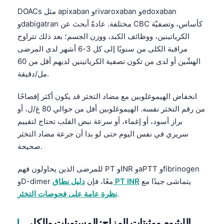
DOACs مثل apixaban وrivaroxaban وedoxaban
తెలుగు
وdabigatran مختلفة. عادةً أبحث عن CBC كأساس، وتصفيّة
मराठी
الكرياتينين، ووظائف الكبد، ووزن الجسم؛ بعد ذلك تتراوح
اردو
مراقبة الكلى من سنويًا إلى كل 3-6 أشهر لدى المرضى
الهشّين أو لدى من تكون تصفية الكرياتينين لديهم أقل من 60
বাংলা
مل/دقيقة.
Shqip
انخفاض الهيموغلوبين مع مضاد التخثر قد يكون أكثر إفصاحًا
Magyar
من رقم التخثر نفسه. الهيموغلوبين أقل من حوالي 80 غ/ل، أو
Slovenščina
براز أسود، أو إغماء، أو سرعة نبض القلب تحتاج لتقييم
한국어
سريري في نفس اليوم حتى لو بدا أن جرعة مضاد التخثر
صحيحة.
Polski
Lietuvių kalba
للمرضى الذين يحاولون فهم PT وINR وaPTT وfibrinogen
Русский
يتماشى جيدًا مع
دليل نطاق PT INR
وD-dimer معًا، فإن
.
نظرة عامة على فحوصات التخثر
ქართული
Čeština
الليثيوم ومثبتات المزاج: المستويات والكلى