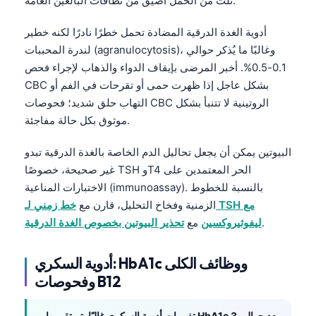
ثلث من الحمل أضيق من نطاقات البالغين العامة.
أدوية الغدة الدرقية المضادة تحمل خطرًا نادرًا لكنه خطير
لندرة المحببات (agranulocytosis)، وغالبًا ما يُذكر حوالي
0.1-0.5%. أخبر المرضى بإيقاف الدواء والذهاب لإجراء فحص
CBC بشكل عاجل إذا ظهرت حمى أو تقرحات في الفم أو
التهاب حلق شديد؛ فحوصات CBC الروتينية لا تتنبأ بشكل
موثوق بكل حالة مفاجئة.
البيوتين يمكن أن يجعل تحاليل الدم الخاصة بالغدة الدرقية تبدو
غير صحيحة، خصوصًا TSH وT4 الحر المعتمدين على
الاختبارات المناعية (immunoassay). بالنسبة للخطوط
الزمنية وفخاخ التحليل، قارن مع
خط زمني لـ TSH مع
.
ليفوثيروكسين
مع
تحذير البيوتين بخصوص الغدة الدرقية
أدوية السكري: HbA1c ووظائف الكلى
وفحوصات B12
تغييرات أدوية السكري غالبًا يتم تقييمها بـ HbA1c بعد حوالي 3