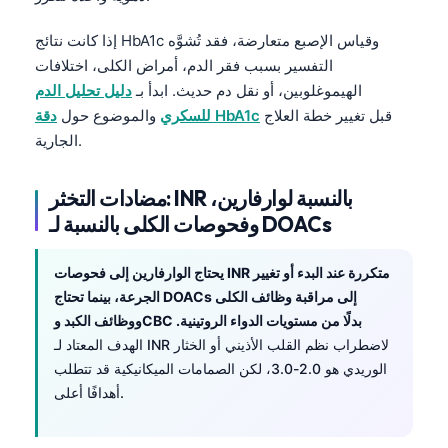
Euskara
Македонски јазик
إذا كانت نتائج HbA1c وقياس الإصبع متعارضة، فقد تُشوَّه
التفسير بسبب فقر الدم، أمراض الكلى، اختلافات
Latviešu valoda
الهيموغلوبين، أو نقل دم حديث. ابدأ بـ
دليل تحليل الدم
Galego
قبل تغيير خطة العلاج
دقة HbA1c
للسكري
والموضوع حول
অসমীয়া
الجارية.
සිංහල
مضادات التخثر: INR بالنسبة لوارفارين،
سنڌي
وفحوصات الكلى بالنسبة لـ DOACs
پښتو
يحتاج الوارفارين إلى فحوصات INR متكررة عند البدء أو تغيير
الجرعة، بينما تحتاج DOACs إلى مراقبة وظائف الكلى
Slovenčina
ووظائف الكبد وCBC بدلًا من مستويات الدواء الروتينية.
Hrvatski
الهدف المعتاد لـ INR لاضطراب نظم القلب الأذيني أو الخثار
Suomi
الوريدي هو 2.0-3.0، لكن الصمامات الميكانيكية قد تتطلب
أهدافًا أعلى.
Қазақ тілі
Català