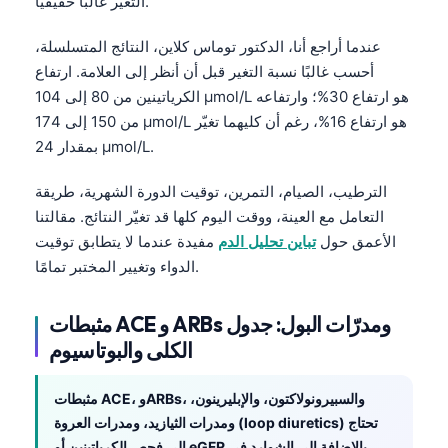
التغير غالبًا حقيقيًا.
عندما أراجع أنا، الدكتور توماس كلاين، النتائج المتسلسلة،
أحسب غالبًا نسبة التغير قبل أن أنظر إلى العلامة. ارتفاع
الكرياتينين من 80 إلى 104 µmol/L هو ارتفاع 30%؛ وارتفاعه
من 150 إلى 174 µmol/L هو ارتفاع 16%، رغم أن كليهما تغيّر
بمقدار 24 µmol/L.
الترطيب، الصيام، التمرين، توقيت الدورة الشهرية، طريقة
التعامل مع العينة، ووقت اليوم كلها قد تغيّر النتائج. مقالتنا
الأعمق حول
تباين تحليل الدم
مفيدة عندما لا يتطابق توقيت
الدواء وتغيير المختبر تمامًا.
مثبطات ACE و ARBs ومدرّات البول: جدول
الكلى والبوتاسيوم
مثبطات ACE، وARBs، والسبيرونولاكتون، والإبليرينون،
ومدرات الثيازيد، ومدرات العروة (loop diuretics) تحتاج
إلى فحص الكرياتينين أو eGFR بالإضافة إلى الشوارد في