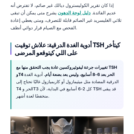
إذا كان تقرير الكوليسترول ديالك غير صائم، لا تفترض أنه
عديم الفائدة.
دليل لوحة الدهون
يشرح متى يمكن أن تبقى
ثلاثي الغليسريد غير الصائم قابلة للتصرف، ومتى يعطي إعادة
الفحص مع الصيام قرار دوائي أنظف.
أدوية الغدة الدرقية: علاش توقيت TSH كيتأخر
على اللي كيتوقعو المرضى
تغييرات جرعة ليفوثيروكسين عادة يجب التحقق منها مع TSH
وT4 الحر بعد 6-8 أسابيع، وليس بعد بضعة أيام.
أدوية الغدة
الدرقية المضادة مثل ميثيمازول أو كاربميازول غالبًا تحتاج إلى
T4 الحر وT3 كل 2-6 أسابيع في البداية، لأن TSH قد يبقى
منخفضًا لعدة أشهر.