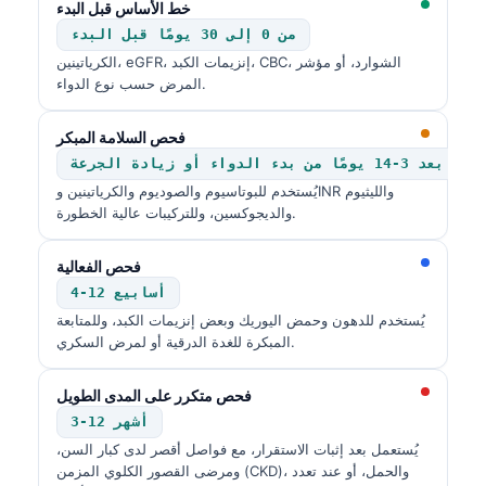
خط الأساس قبل البدء
من 0 إلى 30 يومًا قبل البدء
الكرياتينين، eGFR، إنزيمات الكبد، CBC، الشوارد، أو مؤشر
المرض حسب نوع الدواء.
فحص السلامة المبكر
بعد 3-14 يومًا من بدء الدواء أو زيادة الجرعة
يُستخدم للبوتاسيوم والصوديوم والكرياتينين وINR والليثيوم
والديجوكسين، وللتركيبات عالية الخطورة.
فحص الفعالية
4-12 أسابيع
يُستخدم للدهون وحمض اليوريك وبعض إنزيمات الكبد، وللمتابعة
المبكرة للغدة الدرقية أو لمرض السكري.
فحص متكرر على المدى الطويل
3-12 أشهر
يُستعمل بعد إثبات الاستقرار، مع فواصل أقصر لدى كبار السن،
ومرضى القصور الكلوي المزمن (CKD)، والحمل، أو عند تعدد