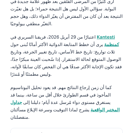
أرى كثيرًا من المرضى القلقين بعد ظهور علامة جديدة في
البوابة. سؤالي الأول ليس هل النتيجة حمراء؛ بل هل تغيّرت
النتيجة بعد أن كان من المفترض أن يغيّر الدواء ذلك، وهل حجم
التغيّر منطقي بيولوجيًا.
Kantesti
اعتبارًا من 29 أبريل 2026، فريقنا السريري في
كمنظمة
يرى أن خطط المتابعة الدوائية الأكثر أمانًا تُبنى حول
ثلاث تواريخ: تاريخ خط الأساس، تاريخ تغيير الجرعة، وتاريخ
الوصول المتوقع لحالة الاستقرار. إذا سُحبت العينة مبكرًا جدًا،
فقد تكون الإجابة الأكثر صدقًا هي أن الفحص كان سابقًا لأوانه،
وليس مطمئنًا أو مُنذرًا.
كما أن زمن إرجاع النتائج مهم. قد يعود تحليل البوتاسيوم
المأخوذ في قسم الطوارئ خلال أقل من ساعة، بينما قد
يستغرق مستوى دواء مُرسل عدة أيام؛ دليلنا إلى
جداول
المختبر الواقعية
يشرح لماذا التوقيت وسرعة الإبلاغ مسألتان
منفصلتان.