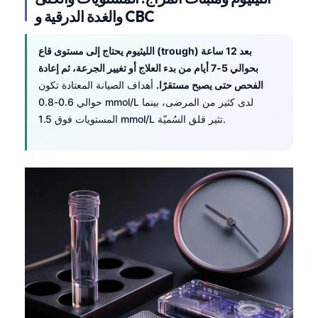
日本語
والغدة الدرقية و CBC
Eesti
الليثيوم يحتاج إلى مستوى قاع (trough) بعد 12 ساعة
Azərbaycan dili
بحوالي 5-7 أيام من بدء العلاج أو تغيير الجرعة، ثم إعادة
Bosanski
الفحص حتى يصبح مستقرًا.
أهداف الصيانة المعتادة تكون
Svenska
حوالي 0.6-0.8 mmol/L لدى كثير من المرضى، بينما
المستويات فوق 1.5 mmol/L تثير قلق السُميّة.
Српски језик
Íslenska
Հայերեն
Bahasa Indonesia
हिन्दी
Nederlands
Dansk
Български
فارسی