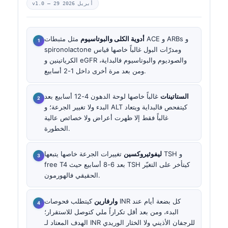
29 أبريل 2026
v1.0 —
أدوية الكلى والبوتاسيوم
مثل مثبطات ACE و ARBs و
spironolactone ومدرّات البول غالباً خاصها قياس
الكرياتينين و eGFR والصوديوم والبوتاسيوم فالبداية،
ومن بعد مرة أخرى داخل 1-2 أسابيع.
الستاتينات
غالباً خاصها لوحة الدهون 4-12 أسابيع بعد
البدء ولا تغيير الجرعة؛ و ALT كيتفحص فالبداية ويتعاد
غالباً فقط إلا ظهرت أعراض ولا خصائص عالية
الخطورة.
ليفوثيروكسين
تغييرات الجرعة خاصها يتبعها TSH و
free T4 بعد 6-8 أسابيع حيث TSH كيتأخر على التغيّر
الحقيقي فالهورمون.
وارفارين
كيتطلب فحوصات INR كل بضعة أيام عند
البدء، ومن بعد أقل تكراراً ملي كتوصل للاستقرار؛
الهدف المعتاد لـ INR للرجفان الأذيني ولا الخثار الوريدي