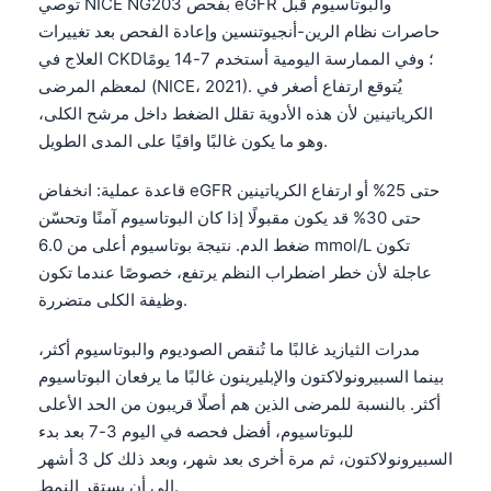
توصي NICE NG203 بفحص eGFR والبوتاسيوم قبل
حاصرات نظام الرين-أنجيوتنسين وإعادة الفحص بعد تغييرات
العلاج في CKD؛ وفي الممارسة اليومية أستخدم 7-14 يومًا
لمعظم المرضى (NICE، 2021). يُتوقع ارتفاع أصغر في
الكرياتينين لأن هذه الأدوية تقلل الضغط داخل مرشح الكلى،
وهو ما يكون غالبًا واقيًا على المدى الطويل.
قاعدة عملية: انخفاض eGFR حتى 25% أو ارتفاع الكرياتينين
حتى 30% قد يكون مقبولًا إذا كان البوتاسيوم آمنًا وتحسّن
ضغط الدم. نتيجة بوتاسيوم أعلى من 6.0 mmol/L تكون
عاجلة لأن خطر اضطراب النظم يرتفع، خصوصًا عندما تكون
وظيفة الكلى متضررة.
مدرات الثيازيد غالبًا ما تُنقص الصوديوم والبوتاسيوم أكثر،
بينما السبيرونولاكتون والإبليرينون غالبًا ما يرفعان البوتاسيوم
أكثر. بالنسبة للمرضى الذين هم أصلًا قريبون من الحد الأعلى
للبوتاسيوم، أفضل فحصه في اليوم 3-7 بعد بدء
السبيرونولاكتون، ثم مرة أخرى بعد شهر، وبعد ذلك كل 3 أشهر
إلى أن يستقر النمط.