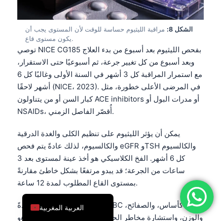
简体中文
Română
الشكل 8:
مراقبة الليثيوم حساسة للوقت لأن المستوى يجب أن
يكون مستوى قاع.
Türkçe
توصي NICE CG185 بفحص الليثيوم بعد أسبوع من بدء العلاج
Ελληνικά
وبعد أسبوع من كل تغيير جرعة، ثم أسبوعيًا حتى الاستقرار،
مع استمرار المراقبة كل 3 أشهر في السنة الأولى وغالبًا كل 6
Português
أشهر لاحقًا (NICE، 2023). في المرضى الأعلى خطورة، مثل
Español
كبار السن أو من يتناولون ACE inhibitors أو مدرات البول أو
Italiano
NSAIDs، أُقصّر الفاصل الزمني.
עִבְרִית
يمكن أن يؤثر الليثيوم على تنظيم الكلى والغدة الدرقية
Français
والكالسيوم، لذلك عادةً يتم فحص eGFR وTSH والكالسيوم
كل 6 أشهر. الفخ الكلاسيكي هو أخذ عينة لمستوى بعد 3
العربية
ساعات من الجرعة؛ قد يبدو مرتفعًا بشكل خاطئ مقارنةً
Deutsch
بمستوى القاع المطلوب لمدة 12 ساعة.
English
تتضمن مراقبة فالبروات عادةً CBC كأساس، والصفائح،
العربية المغربية
وALT، وAST، والوزن، واستشارة مخاطر الحمل عند الاقتضاء.