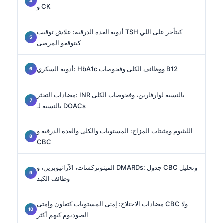
و CK
أدوية الغدة الدرقية: علاش توقيت TSH كيتأخر على اللي
كيتوقعو المرضى
أدوية السكري: HbA1c ووظائف الكلى وفحوصات B12
مضادات التخثر: INR بالنسبة لوارفارين، وفحوصات الكلى
بالنسبة لـ DOACs
الليثيوم ومثبتات المزاج: المستويات والكلى والغدة الدرقية و
CBC
الميثوتركسات، الآزاثيوبرين، و DMARDs: جدول CBC وتحليل
وظائف الكبد
مضادات الاختلاج: إمتى المستويات كتعاون وإمتى CBC ولا
الصوديوم كيهم أكثر