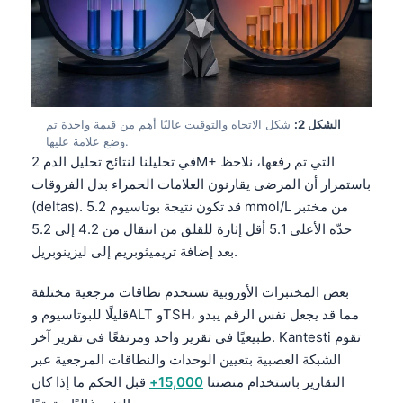
الشكل 2:
شكل الاتجاه والتوقيت غالبًا أهم من قيمة واحدة تم
وضع علامة عليها.
في تحليلنا لنتائج تحليل الدم 2M+ التي تم رفعها، نلاحظ
باستمرار أن المرضى يقارنون العلامات الحمراء بدل الفروقات
(deltas). قد تكون نتيجة بوتاسيوم 5.2 mmol/L من مختبر
حدّه الأعلى 5.1 أقل إثارة للقلق من انتقال من 4.2 إلى 5.2
بعد إضافة تريميثوبريم إلى ليزينوبريل.
بعض المختبرات الأوروبية تستخدم نطاقات مرجعية مختلفة
قليلًا للبوتاسيوم وALT وTSH، مما قد يجعل نفس الرقم يبدو
طبيعيًا في تقرير واحد ومرتفعًا في تقرير آخر. Kantesti تقوم
الشبكة العصبية بتعيين الوحدات والنطاقات المرجعية عبر
التقارير باستخدام منصتنا
15,000+
قبل الحكم ما إذا كان