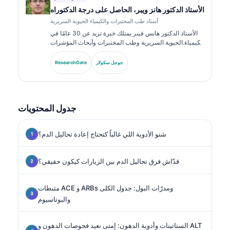
الأستاذ الدكتور هانز ويبر، الحاصل على درجة الدكتوراه
أستاذ طب المختبرات والكيمياء الحيوية السريرية
الأستاذ الدكتور هانس فيبر يمتلك خبرة تزيد عن 30 عامًا في
الكيمياء الحيوية السريرية وطب المختبرات وأبحاث المؤشرات
الحيوية. كان رئيسًا سابقًا للجمعية الألمانية للكيمياء السريرية،
ويتخصص في تحليل لوحات التشخيص، وتوحيد المؤشرات
جوجل سكولار
ResearchGate
الحيوية، وطب المختبرات المدعوم بالذكاء الاصطناعي.
جدول المحتويات
شنو الأدوية اللي غالباً كتحتاج إعادة تحاليل الدم؟
قدّاش فرق تحاليل الدم بين الزيارات كيكون حقيقي؟
مثبطات ACE و ARBs ومدرّات البول: جدول الكلى
والبوتاسيوم
الستاتينات وأدوية الدهون: إمتى نعيد فحوصات الدهون و ALT