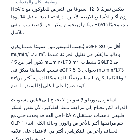
وسلامة الكلى والمغذيات.
Frysk
HbA1c يعكس تقريبًا 8-12 أسبوعًا من التعرض للغلوكوز، مع
وزن أكبر للأسابيع الأربعة الأخيرة. دواء تم البدء به قبل 14 يومًا
Esperanto
يمكن أن يحسن سكر وخز الإصبع بينما يبقى HbA1c يبدو مخيبًا
Беларуская мова
للآمال.
Татар теле
يُتجنب الميتفورمين عمومًا عندما يكون eGFR أقل من 30
Кыргызча
mL/min/1.73 m²، وغالبًا ما يُفكر في تقليل الجرعة عندما
ئۇيغۇرچە
يكون أقل من 45 mL/min/1.73 m². مثبطات SGLT2 قد
Cebuano
تسبب انخفاضًا مبكرًا في eGFR بحوالي 3-5 mL/min/1.73
m²؛ وغالبًا ما يكون النمط مرتبطًا بالديناميكا الدموية أكثر من
Basa Jawa
كونه ضررًا على الكلى إذا استقر الوضع.
ພາສາລາວ
Монгол
السلفونيل يوريا والإنسولين لا تحتاج إلى قياس مستويات
الدواء، لكن تحتاج إلى مراجعة نمط الغلوكوز، لأن نقص السكر
Afrikaans
في الدم قد يحدث حتى مع HbA1c طبيعي. ناهضات مستقبل
Occitan
GLP-1 تتم مراقبتها أكثر بالأعراض والوزن وحالة الكلى أثناء
Gàidhlig
الجفاف وأعراض البنكرياس، أكثر من الاعتماد على علامة
دموية واحدة تتكرر.