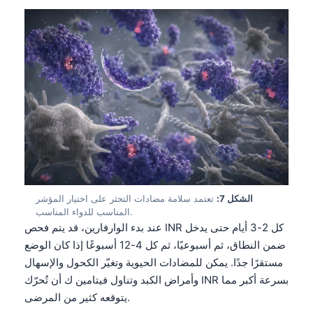
O‘zbekcha
Українська
አማርኛ
Kiswahili
ភាសាខ្មែរ
ဗမာစာ
ไทย
Tagalog
Tiếng Việt
الشكل 7:
تعتمد سلامة مضادات التخثر على اختيار المؤشر
المناسب للدواء المناسب.
Bahasa Melayu
عند بدء الوارفارين، قد يتم فحص INR كل 2-3 أيام حتى يدخل
മലയാളം
ضمن النطاق، ثم أسبوعيًا، ثم كل 4-12 أسبوعًا إذا كان الوضع
مستقرًا جدًا. يمكن للمضادات الحيوية وتغيّر الكحول والإسهال
ಕನ್ನಡ
وأمراض الكبد وتناول فيتامين ك أن تُحرّك INR بسرعة أكبر مما
ગુજરાતી
يتوقعه كثير من المرضى.
தமிழ்