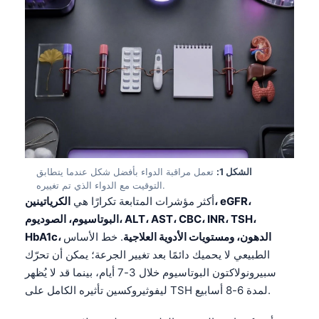
الشكل 1:
تعمل مراقبة الدواء بأفضل شكل عندما يتطابق
التوقيت مع الدواء الذي تم تغييره.
أكثر مؤشرات المتابعة تكرارًا هي
الكرياتينين، eGFR،
البوتاسيوم، الصوديوم، ALT، AST، CBC، INR، TSH،
HbA1c، الدهون، ومستويات الأدوية العلاجية
. خط الأساس
الطبيعي لا يحميك دائمًا بعد تغيير الجرعة؛ يمكن أن تحرّك
سبيرونولاكتون البوتاسيوم خلال 3-7 أيام، بينما قد لا يُظهر
ليفوثيروكسين تأثيره الكامل على TSH لمدة 6-8 أسابيع.