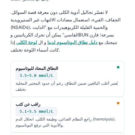
لا تفسّر تحاليل أدوية الكلى دون معرفة قصة السوائل.
الجفاف، القيء، استعمال مضادات الالتهاب غير الستيرويدية
(NSAIDs)، والحمية القليلة الكربوهيدرات مع “الدايت
القاسي” يمكن أن تحرك الكرياتينين وBUN بسرعة؛ قارن
نتيجتك مع
دليل نطاق البوتاسيوم لدينا
و ال
لوحة الكلى
إذا
كانت أسماء اللوحة تختلف.
النطاق المعتاد للبوتاسيوم
3.5-5.0 mmol/L
يُعتبر أغلب البالغين ضمن النطاق، رغم أن حدود المختبر المحلية
تختلف.
راقب عن كثب
5.1-5.5 mmol/L
راجع النظام الغذائي، وظيفة الكلى، انحلال الدم (hemolysis)،
والأدوية التي ترفع البوتاسيوم.