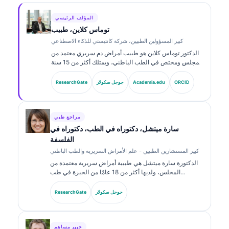
المؤلف الرئيسي
توماس كلاين، طبيب
كبير المسؤولين الطبيين، شركة كانتيستي للذكاء الاصطناعي
الدكتور توماس كلاين هو طبيب أمراض دم سريري معتمد من
المجلس ومختص في الطب الباطني، ويمتلك أكثر من 15 سنة
من الخبرة في طب المختبرات والتحليل السريري المدعوم
بالذكاء الاصطناعي. بصفته كبير المسؤولين الطبيين في
ORCID
Academia.edu
جوجل سكولار
ResearchGate
Kantesti AI، يوفّر الإشراف السريري على دقة المعلومات
الطبية للشبكة العصبية الخاصة. وقد نشر الدكتور كلاين على
نطاق واسع حول تفسير المؤشرات الحيوية والتشخيصات
المخبرية في مواضيع طب المختبرات.
مراجع طبي
سارة ميتشل، دكتوراه في الطب، دكتوراه في
الفلسفة
كبير المستشارين الطبيين - علم الأمراض السريرية والطب الباطني
الدكتورة سارة ميتشل هي طبيبة أمراض سريرية معتمدة من
المجلس، ولديها أكثر من 18 عامًا من الخبرة في طب
المختبرات والتحليل التشخيصي. تحمل شهادات تخصصية في
الكيمياء السريرية، ونشرت على نطاق واسع حول لوحات
جوجل سكولار
ResearchGate
المؤشرات الحيوية وتحليل المختبرات في الممارسة السريرية.
خبير مساهم