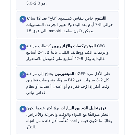
هو 2.0-3.0.
الليثيوم
خاص يتقاس كمستوى “قاع” بعد 12 ساعة
حوالي 5-7 أيام بعد البدء ولا تغيير الجرعة؛ المستويات
اللي فوق 1.5 mmol/L ممكن تكون سامة.
الميثوتركسات والآزاثيوبرين
كيتطلب مراقبة CBC
وإنزيمات الكبد ووظائف الكلى، غالباً كل 1-2 أسابيع
فالبداية وكل 8-12 أسابيع ملي كتوصل للاستقرار.
الميتفورمين
يحتاج إلى مراقبة eGFR على الأقل مرة
سنويًا، وفحوصات فيتامين B12 كل 2-3 سنوات، في
وقت أبكر إذا وُجد فقر دم أو اعتلال أعصاب أو نظام
غذائي نباتي.
فرق تحليل الدم بين الزيارات
يهمّ أكثر عندما يكون
التغيّر متوافقًا مع الدواء والوقت والجرعة والأعراض؛
وغالبًا ما تكون قيمة واحدة مُعلَّمة أقل فائدة من اتجاه
التغيّر.