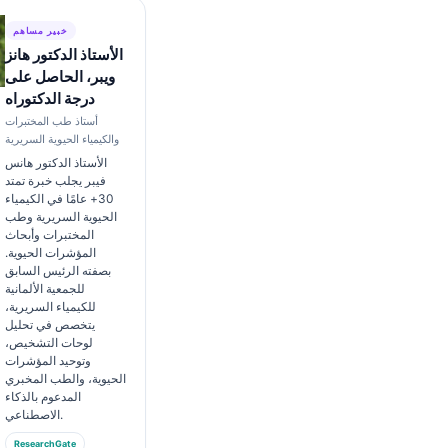
خبير مساهم
الأستاذ الدكتور هانز
ويبر، الحاصل على
درجة الدكتوراه
أستاذ طب المختبرات
والكيمياء الحيوية السريرية
الأستاذ الدكتور هانس
فيبر يجلب خبرة تمتد
30+ عامًا في الكيمياء
الحيوية السريرية وطب
المختبرات وأبحاث
المؤشرات الحيوية.
بصفته الرئيس السابق
للجمعية الألمانية
للكيمياء السريرية،
يتخصص في تحليل
لوحات التشخيص،
وتوحيد المؤشرات
الحيوية، والطب المخبري
المدعوم بالذكاء
الاصطناعي.
ResearchGate