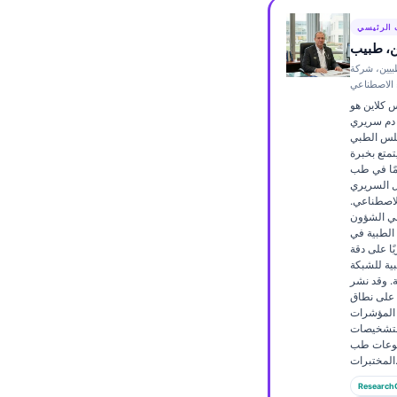
Frysk
 الرئيسي
Esperanto
ن، طبيب
بيين، شركة
Беларуская мова
ء الاصطناعي
Татар теле
س كلاين هو
دم سريري
Кыргызча
لس الطبي
تمتع بخبرة
ئۇيغۇرچە
عن 15 عامًا في طب
ل السريري
Cebuano
الاصطناعي.
لي الشؤون
Basa Jawa
الطبية في Kantesti AI، يوفّر
ًا على دقة
ພາສາລາວ
ية للشبكة
Монгол
ة. وقد نشر
ن على نطاق
Afrikaans
المؤشرات
التشخيصات
العربية المغربية
ضوعات طب
تبرات.
Occitan
Research