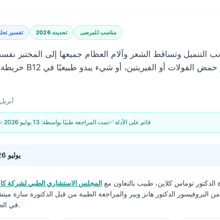
مناسب للمرضى
تحديث 2026
تفسير تحلي
نب التنميل وتساقط الشعر وآلام العظام جميعها إلى المختبر نفسه.
خريطة: أي عرض يتوافق مع 
24 أبريل 026
✅ قائم على الأدلة
🩺 تمت المراجعة طبيًا بواسطة:
13 يوليو 2026
13 يوليو 2026
ة
الدكتور توماس كلاين، طبيب
بالتعاون مع
المجلس الاستشاري الطبي لشركة كانت
 البروفيسور الدكتور هانز ويبر والمراجعة الطبية من قبل الدكتورة سارة ميت
في الطب ودكتوراه في الفلسفة.