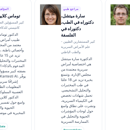
مراجع طبي
المؤلف
سارة ميتشل،
توماس كلاي
دكتوراه في الطب،
كبير المسؤولين الط
كانتيستي للذكا
دكتوراه في
الفلسفة
الدكتور توما
طبيب أمراض 
كبير المستشارين الطبيين -
معتمد من المج
علم الأمراض السريرية
وأخصائي باطنة، ي
والطب الباطني
تزيد 
الدكتورة سارة ميتشل
المختبرات والتحلي
هي اختصاصية أمراض
المدعوم بالذكاء 
سريرية معتمدة من
بصفته كبير مسؤو
مجلس الإدارة، وتتمتع
بخبرة تزيد عن 18 عامًا
إشرافًا سريري
في طب المختبرات
المعلومات الطب
والتحليل التشخيصي.
العصبية المملوك
تحمل شهادات تخصص
الدكتور كلاي
في الكيمياء السريرية،
واسع حول تفسير 
ونشرت على نطاق واسع
الحيوية و
حول لوحات المؤشرات
المخبرية في مو
الحيوية والتحليل في
المخ
الممارسة السريرية.
Gate
ResearchGate