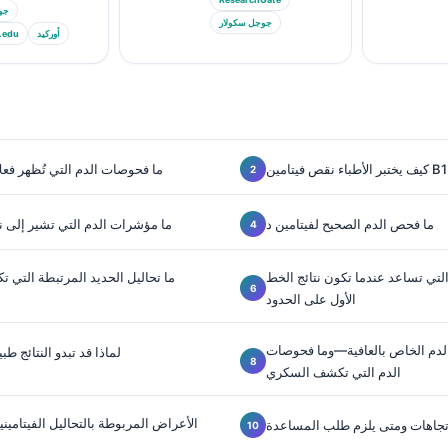
جو
جوجل سكولار
أوركيد
.edu
 الأطباء نقص فيتامين B12
ما فحوصات الدم التي تُظهر فعلا
ما فحص الدم الصحيح لفيتامين د
ما مؤشرات الدم التي تشير إلى
لتي تساعد عندما تكون نتائج الخط
ما تحاليل الحديد المرتبطة التي 
الأول على الحدود
لدم الخاص بالعافية—وما فحوصات
لماذا قد تبدو النتائج ط
الدم التي تكشف السكري
الأعراض المربوطة بالتحاليل الفيتاميني
لاتجاهات ومتى يلزم طلب المساعدة