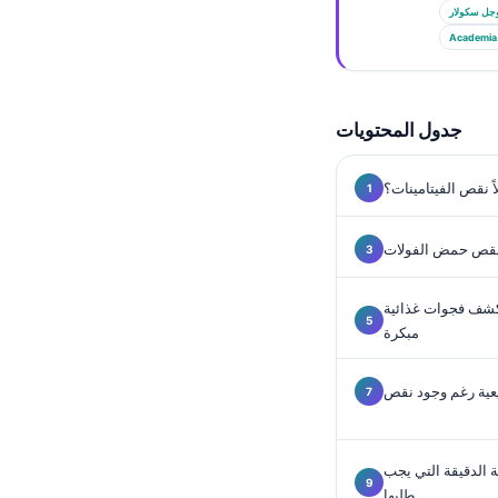
Gàidhlig
جل سكولار
Euskara
Academia
Македонски јазик
Latviešu valoda
جدول المحتويات
Galego
অসমীয়া
ً نقص الفيتامينات؟
සිංහල
 نقص حمض الفولات
سنڌي
پښتو
تكشف فجوات غذائية
مبكرة
Slovenčina
بيعية رغم وجود نقص
Hrvatski
Suomi
ة الدقيقة التي يجب
Қазақ тілі
طلبها