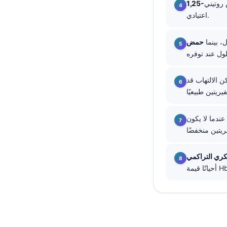
روتيني
தமிழ்
اعتيادي.
తెలుగు
حمض
मराठी
اردو
، لكن الالتهاب قد
বাংলা
Shqip
Magyar
حتى عندما لا يكون
Slovenščina
한국어
Polski
Lietuvių kalba
Русский
ქართული