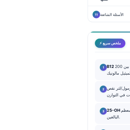
Català
O‘zbekcha
الأسئلة الشائعة
Українська
አማርኛ
Kiswahili
⚡ ملخص سريع
ភាសាខ្មែរ
ဗမာစာ
غالبًا ما يشير مستوى أقل من 200 بيكوغرام/مل إلى نقص؛ وغالبًا ما تحتاج النتائج بين 200
ไทย
Tagalog
لي 0.40 ميكرومول/لتر نقص B12 على مستوى الأنسجة،
Tiếng Việt
Bahasa Melayu
മലയാളം
نقص لدى معظم
البالغين.
ಕನ್ನಡ
ગુજરાતી