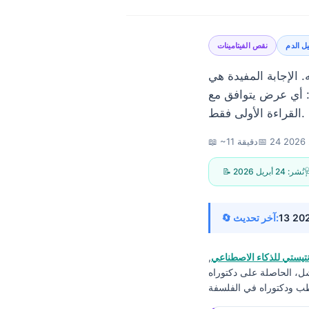
ل الدم
نقص الفيتامينات
 الإجابة المفيدة هي
B12 أو فيتامين د أو حمض الفولات أو الفيريتين، أو شيء يبدو طبيعيًا في
القراءة الأولى فقط.
2
📅
📖 ~11 دقيقة
📝 نُشر:
24 أبريل 2026
🔄 آخر تحديث:
يستي للذكاء الاصطناعي
,
شل، الحاصلة على دكتوراه
Norsk bokmål
Ślōnskŏ gŏdka