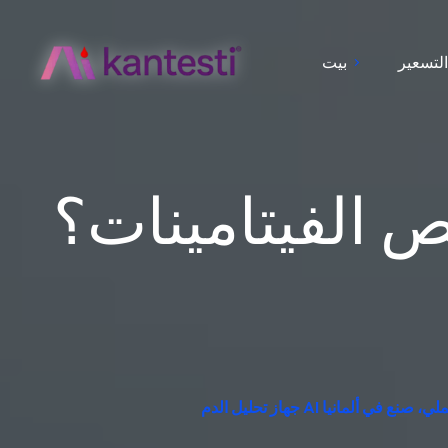
لتسعير
بيت
ص الفيتامينات؟
 تفسير معملي، صنع في ألمانيا