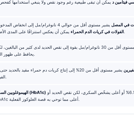
وكسي فيتامين د
يمكن أن تبقى طبيعية رغم وجود نقص ولا ينبغي استخدامها كفحص 
ت في المصل
يشير مستوى أقل من حوالي 4 نانوغرام/مل إلى انخفاض المدخول، بينما
يمكن أن يعكس استنزافًا على المدى الأطول عند توفره.
الفولات في كريات الدم الحمراء
يشير مستوى أقل من 30 نانوغرام/مل بقوة إلى نقص الحديد لدى كثير من البالغين
يحافظ على ظهور الفيريتين طبيعيًا.
فيرين
يشير مستوى أقل من 20% إلى إنتاج كريات دم حمراء مقيد بالحديد 
الفيريتين منخفضًا.
من 6.5% أو أعلى يشخّص السكري، لكن نقص الحديد أو B12 قد يدفع
الهيموغلوبين السكري التراكمي (HbA1c)
أحيانًا قيمة HbA1c أعلى مما توحي به قصة الغلوكوز الفعلية.