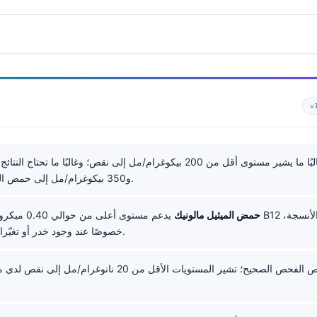
v
و350 بيكوغرام/مل إلى حمض الميثيل مالونيك.
حمض الميثيل مالونيك
يدعم مستوى أعلى من حوا
خصوصًا عند وجود خدر أو تغيّرات في التوازن.
هو فحص الفحص الصحيح؛ تشير المستويات الأقل من 20 نانوغرام/مل إلى 