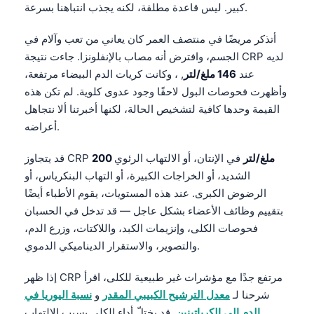
كبير. ليس قاعدة مطلقة، لكنه يجذب انتباهنا بسرعة.
أتذكر مريضًا في منتصف العمر كان يعاني من تعب وآلام في
الجسم، وافترض أنه مصاب بالإنفلونزا. جاءت نتيجة CRP لديه
عند
146 ملغ/لتر
, ، وكانت كريات الدم البيضاء مرتفعة،
وأظهرت فحوصات البول لاحقًا وجود عدوى كلوية. لم تكن هذه
القيمة وحدها كافية لتشخيص الحالة، لكنها أخبرتنا ألا نتجاهل
أعراضه.
200 ملغ/لتر
في الإنتان، أو الالتهاب الرئوي
قد يتجاوز CRP
الشديد، أو الخراجات الكبيرة، أو التهاب البنكرياس، أو
الرضوض الكبرى. عند هذه المستويات، يقوم الأطباء أيضًا
بتقييم وظائف الأعضاء بشكل عاجل — قد تدخل في الحسبان
فحوصات الكلى، وإنزيمات الكبد، واللاكتات، وزرع الدم،
والتصوير، والاستقرار الديناميكي الدموي.
إذا ظهر CRP مرتفع جدًا مع مؤشرات غير طبيعية للكلى، اقرأ
Norsk bokmål
شرحنا لـ
معدل الترشيح الكبيبي المقدر
و
نسبة اليوريا في
Ślōnskŏ gŏdka
الدم إلى الكرياتينين
. قد يختلّ أداء الكلى بسبب الالتهاب