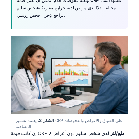
وبقية فحوصات الدم. يمكن أن تعني قيمة CRP نفسها أشياء
مختلفة جدًا لدى مريض لديه حرارة مقارنةً بشخص سليم
يراجع لإجراء فحص روتيني.
الشكل 2:
يعتمد تفسير CRP على السياق والأعراض والفحوصات
المصاحبة
7 ملغ/لتر
لدى شخص سليم دون أعراض
إن كانت قيمة CRP