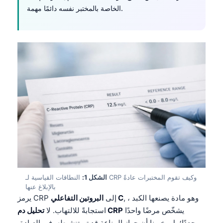
الخاصة بالمختبر نفسه دائمًا مهمة.
الشكل 1:
النطاقات القياسية لـ CRP وكيف تقوم المختبرات عادةً
بالإبلاغ عنها
, ، وهو مادة يصنعها الكبد
البروتين التفاعلي C
يرمز CRP إلى
يشخّص مرضًا واحدًا
تحليل دم CRP
استجابةً للالتهاب. لا
محددًا؛ بل يخبرنا أن جهاز المناعة قد تم تنشيطه. في العيادة،