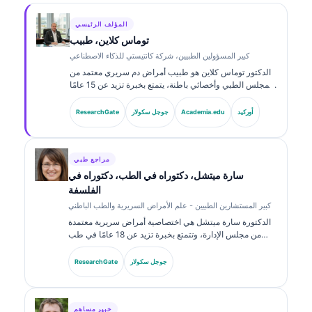
المؤلف الرئيسي
توماس كلاين، طبيب
كبير المسؤولين الطبيين، شركة كانتيستي للذكاء الاصطناعي
الدكتور توماس كلاين هو طبيب أمراض دم سريري معتمد من
المجلس الطبي وأخصائي باطنة، يتمتع بخبرة تزيد عن 15 عامًا
في طب المختبرات والتحليل السريري المدعوم بالذكاء
الاصطناعي. بصفته كبير مسؤولي الشؤون الطبية في
أوركيد
Academia.edu
جوجل سكولار
ResearchGate
Kantesti AI، يوفّر إشرافًا سريريًا على دقة المعلومات الطبية
للشبكة العصبية المملوكة. وقد نشر الدكتور كلاين على نطاق
واسع حول تفسير المؤشرات الحيوية والتشخيصات المخبرية
في موضوعات طب المختبرات.
مراجع طبي
سارة ميتشل، دكتوراه في الطب، دكتوراه في
الفلسفة
كبير المستشارين الطبيين - علم الأمراض السريرية والطب الباطني
الدكتورة سارة ميتشل هي اختصاصية أمراض سريرية معتمدة
من مجلس الإدارة، وتتمتع بخبرة تزيد عن 18 عامًا في طب
المختبرات والتحليل التشخيصي. تحمل شهادات تخصص في
الكيمياء السريرية، ونشرت على نطاق واسع حول لوحات
جوجل سكولار
ResearchGate
المؤشرات الحيوية والتحليل في الممارسة السريرية.
خبير مساهم