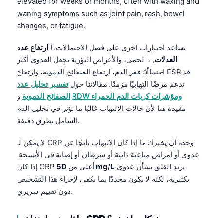
elevated for weeks or months, often with waxing and
waning symptoms such as joint pain, rash, bowel
changes, or fatigue.
تساعد اختبارات أخرى على فصل الاحتمالات. أ
ارتفاع عدد
العدلات
, ، الحمى، والأعراض البؤرية تجعل العدوى أكثر
احتمالًا؛ فقر الدم، ارتفاع الصفائح الدموية، وارتفاع ESR قد
تدعم مرضًا التهابيًا مزمنًا. مقالاتنا حول
تفسير تحليل عدد
RDW ومؤشرات كريات الدم الحمراء
و
الصفائح الدموية
مفيدة هنا لأن حالات الالتهاب غالبًا ما تؤثر في تحليل الدم
الشامل بطرق دقيقة.
لا يمكن لـ CRP وحده أن يخبرك ما إذا كان الالتهاب ناتجًا عن
عدوى أو أمراض مناعية ذاتية أو سرطان أو إصابة في الأنسجة.
يزيد القلق بشأن عدوى
50 mg/L
إذا كان CRP أعلى من
بكتيرية، لكنه لا يكون محددًا بما يكفي لإجراء هذا التشخيص
دون تقييم سريري.