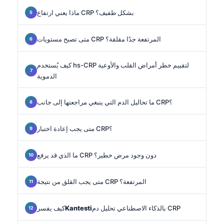
ماذا يعني ارتفاع CRP بشكل طفيف؟
متى تصبح مستويات CRP المرتفعة جدًا مقلقة؟
كيف يُستخدم hs-CRP لتقييم خطر أمراض القلب والأوعية
الدموية
ما تحاليل الدم التي ينبغي مراجعتها إلى جانب CRP؟
متى يجب إعادة اختبار CRP؟
ما الذي قد يرفع CRP دون وجود مرض خطير؟
متى يجب القلق من نتيجة CRP المرتفعة؟
بالذكاء الاصطناعي تحليل دم CRP
Kantesti
كيف يفسر