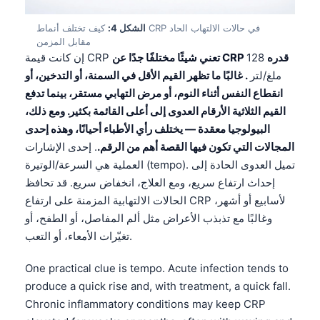
الشكل 4:
كيف تختلف أنماط CRP في حالات الالتهاب الحاد
مقابل المزمن
تعني شيئًا مختلفًا جدًا عن CRP قدره
128
إن كانت قيمة CRP
ملغ/لتر
. غالبًا ما تظهر القيم الأقل في السمنة، أو التدخين، أو
انقطاع النفس أثناء النوم، أو مرض التهابي مستقر، بينما تدفع
القيم الثلاثية الأرقام العدوى إلى أعلى القائمة بكثير. ومع ذلك،
البيولوجيا معقدة — يختلف رأي الأطباء أحيانًا، وهذه إحدى
المجالات التي تكون فيها القصة أهم من الرقم.
. إحدى الإشارات
العملية هي السرعة/الوتيرة (tempo). تميل العدوى الحادة إلى
إحداث ارتفاع سريع، ومع العلاج، انخفاض سريع. قد تحافظ
الحالات الالتهابية المزمنة على ارتفاع CRP لأسابيع أو أشهر،
وغالبًا مع تذبذب الأعراض مثل ألم المفاصل، أو الطفح، أو
تغيّرات الأمعاء، أو التعب.
One practical clue is tempo. Acute infection tends to
produce a quick rise and, with treatment, a quick fall.
Chronic inflammatory conditions may keep CRP