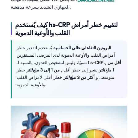
Frysk
الجهازي الشديد بسرعة مدهشة.
Esperanto
كيف يُستخدم hs-CRP لتقييم خطر أمراض
Беларуская мова
القلب والأوعية الدموية
Татар теле
Кыргызча
البروتين التفاعلي عالي الحساسية
يُستخدم لتقدير خطر
أمراض القلب والأوعية الدموية لدى المرضى المستقرين
ئۇيغۇرچە
أقل من
نسبيًا، وليس لتشخيص العدوى. بالنسبة لـ hs-CRP،,
Cebuano
1 ملغ/لتر
يشير إلى خطر أقل،,
من 1 إلى 3 ملغ/لتر
خطر
متوسط، و
أكثر من 3 ملغ/لتر
خطر أعلى لأمراض القلب
Basa Jawa
والأوعية الدموية.
ພາສາລາວ
Монгол
Afrikaans
العربية المغربية
Occitan