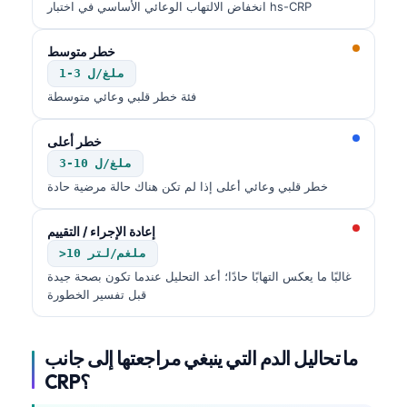
انخفاض الالتهاب الوعائي الأساسي في اختبار hs-CRP
தமிழ்
خطر متوسط
తెలుగు
1-3 ملغ/ل
मराठी
فئة خطر قلبي وعائي متوسطة
اردو
خطر أعلى
বাংলা
3-10 ملغ/ل
Shqip
خطر قلبي وعائي أعلى إذا لم تكن هناك حالة مرضية حادة
Magyar
إعادة الإجراء / التقييم
Slovenščina
>10 ملغم/لتر
한국어
غالبًا ما يعكس التهابًا حادًا؛ أعد التحليل عندما تكون بصحة جيدة
قبل تفسير الخطورة
Polski
Lietuvių kalba
ما تحاليل الدم التي ينبغي مراجعتها إلى جانب
Русский
CRP؟
ქართული