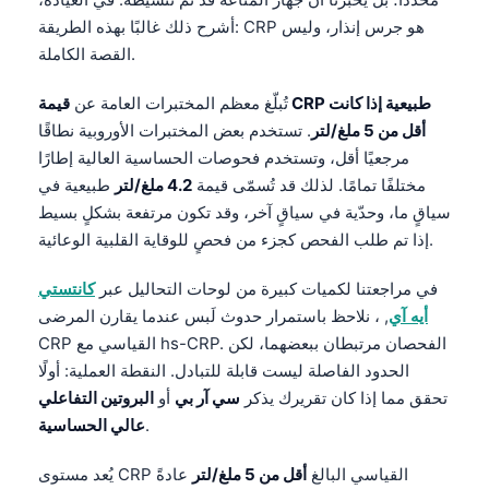
أشرح ذلك غالبًا بهذه الطريقة: CRP هو جرس إنذار، وليس
القصة الكاملة.
تُبلّغ معظم المختبرات العامة عن
قيمة CRP طبيعية إذا كانت
أقل من 5 ملغ/لتر
. تستخدم بعض المختبرات الأوروبية نطاقًا
مرجعيًا أقل، وتستخدم فحوصات الحساسية العالية إطارًا
مختلفًا تمامًا. لذلك قد تُسمّى قيمة
4.2 ملغ/لتر
طبيعية في
سياقٍ ما، وحدّية في سياقٍ آخر، وقد تكون مرتفعة بشكلٍ بسيط
إذا تم طلب الفحص كجزء من فحصٍ للوقاية القلبية الوعائية.
في مراجعتنا لكميات كبيرة من لوحات التحاليل عبر
كانتستي
أيه آي
, ، نلاحظ باستمرار حدوث لَبس عندما يقارن المرضى
CRP القياسي مع hs-CRP. الفحصان مرتبطان ببعضهما، لكن
الحدود الفاصلة ليست قابلة للتبادل. النقطة العملية: أولًا
تحقق مما إذا كان تقريرك يذكر
سي آر بي
أو
البروتين التفاعلي
.
عالي الحساسية
يُعد مستوى CRP القياسي البالغ
أقل من 5 ملغ/لتر
عادةً