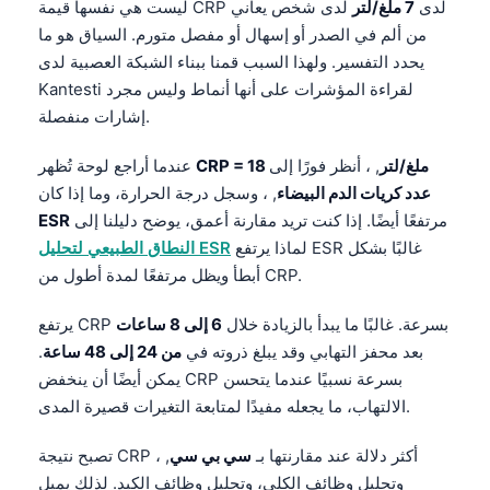
ليست هي نفسها قيمة CRP لدى
7 ملغ/لتر
لدى شخص يعاني
من ألم في الصدر أو إسهال أو مفصل متورم. السياق هو ما
يحدد التفسير. ولهذا السبب قمنا ببناء الشبكة العصبية لدى
Kantesti لقراءة المؤشرات على أنها أنماط وليس مجرد
إشارات منفصلة.
CRP = 18 ملغ/لتر
, ، أنظر فورًا إلى
عندما أراجع لوحة تُظهر
عدد كريات الدم البيضاء
, ، وسجل درجة الحرارة، وما إذا كان
مرتفعًا أيضًا. إذا كنت تريد مقارنة أعمق، يوضح دليلنا إلى
ESR
لماذا يرتفع ESR غالبًا بشكل
النطاق الطبيعي لتحليل ESR
أبطأ ويظل مرتفعًا لمدة أطول من CRP.
يرتفع CRP بسرعة. غالبًا ما يبدأ بالزيادة خلال
6 إلى 8 ساعات
بعد محفز التهابي وقد يبلغ ذروته في
من 24 إلى 48 ساعة
.
يمكن أيضًا أن ينخفض CRP بسرعة نسبيًا عندما يتحسن
الالتهاب، ما يجعله مفيدًا لمتابعة التغيرات قصيرة المدى.
تصبح نتيجة CRP أكثر دلالة عند مقارنتها بـ
سي بي سي
, ،
وتحليل وظائف الكلى، وتحليل وظائف الكبد. لذلك يميل