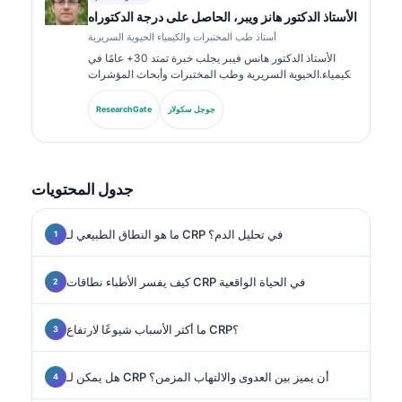
الأستاذ الدكتور هانز ويبر، الحاصل على درجة الدكتوراه
أستاذ طب المختبرات والكيمياء الحيوية السريرية
الأستاذ الدكتور هانس فيبر يجلب خبرة تمتد 30+ عامًا في
الكيمياء الحيوية السريرية وطب المختبرات وأبحاث المؤشرات
الحيوية. بصفته الرئيس السابق للجمعية الألمانية للكيمياء
السريرية، يتخصص في تحليل لوحات التشخيص، وتوحيد
جوجل سكولار
ResearchGate
المؤشرات الحيوية، والطب المخبري المدعوم بالذكاء
الاصطناعي.
جدول المحتويات
ما هو النطاق الطبيعي لـ CRP في تحليل الدم؟
كيف يفسر الأطباء نطاقات CRP في الحياة الواقعية
ما أكثر الأسباب شيوعًا لارتفاع CRP؟
هل يمكن لـ CRP أن يميز بين العدوى والالتهاب المزمن؟