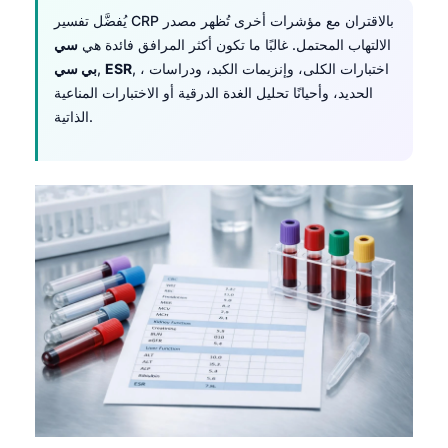
Čeština
يُفضَّل تفسير CRP بالاقتران مع مؤشرات أخرى تُظهر مصدر
日本語
الالتهاب المحتمل. غالبًا ما تكون أكثر المرافق فائدة هي
سي
, ، اختبارات الكلى، وإنزيمات الكبد، ودراسات
ESR
,
بي سي
Eesti
الحديد، وأحيانًا تحليل الغدة الدرقية أو الاختبارات المناعية
Azərbaycan dili
الذاتية.
Bosanski
Svenska
Српски језик
Íslenska
Հայերեն
Bahasa Indonesia
हिन्दी
Nederlands
Dansk
Български