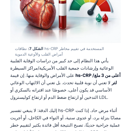
Gàidhlig
Euskara
Македонски јазик
Latviešu valoda
Galego
অসমীয়া
الشكل 7:
نطاقات hs-CRP المستخدمة في تقييم مخاطر
أمراض القلب والأوعية الدموية
සිංහල
يأتي هذا النظام إلى حد كبير من دراسات الوقاية القلبية
الوعائية وإرشادات جمعية القلب الأمريكية/مراكز السيطرة
سنڌي
hs-CRP أعلى من 3 ملغ/
على الأمراض والوقاية منها. إن قيمة
پښتو
لتر
لا تعني أن نوبة قلبية تحدث. بل تعني أن الالتهاب الوعائي
الأساسي قد يكون أعلى، خصوصًا عند اقترانه بالسكري أو
Slovenčina
التدخين أو ارتفاع ضغط الدم أو ارتفاع كوليسترول LDL.
Hrvatski
إليك الدقة: لا ينبغي تفسير hs-CRP أثناء مرض حاد. إذا كنت
Suomi
مصابًا بنزلة برد، أو عدوى سنية، أو التواء في الكاحل، أو أجريت
عملية جراحية حديثًا، تصبح النتيجة أقل فائدة بكثير لتقييم خطر
Қазақ тілі