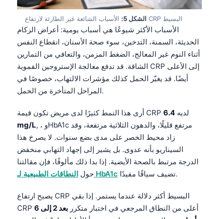
الأسباب الشائعة غير الطارئة لارتفاع CRP البسيط
الشكل 5:
الأسباب الأكثر شيوعًا هي أسباب يومية: أعراض الزكام
الحديثة، السمنة، التدخين، سوء صحة الأسنان، انقطاع النفس
أثناء النوم غير المعالج، الضغط المزمن، والتعافي من التمارين
الشاقة. قد تدفع معالجة الإستروجين الفموية CRP إلى الأعلى
أيضًا. قد يغيّر الحمل كذلك مؤشرات الالتهاب، خصوصًا في
المراحل المتأخرة من الحمل.
أرى هذا النمط كثيرًا لدى مريض تكون قيمة CRP لديه
6.4
, ، وHbA1c مرتفع قليلًا، والدهون الثلاثية مرتفعة، وقد
mg/L
زاد محيط الخصر على مدى بضع سنوات. لا يصرخ هذا
السيناريو بأنه عدوى. بل يشير إلى إجهاد التهابي منخفض
الدرجة مرتبط بالصحة الأيضية. إذا بدا ذلك مألوفًا، فإن مقالتنا
تضيف سياقًا مفيدًا.
النطاقات الطبيعية لـ HbA1c
حول
يصبح ارتفاع CRP البسيط أكثر دلالة عندما يستمر. إذا بقي
CRP أعلى من النطاق المرجعي في اختبار متكرر
بعد 2 إلى 6