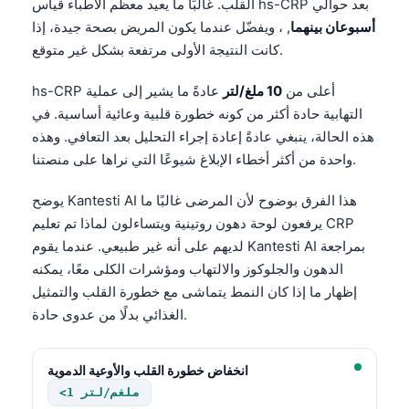
القلب. غالبًا ما يعيد معظم الأطباء قياس hs-CRP بعد حوالي
Català
أسبوعان بينهما
, ، ويفضّل عندما يكون المريض بصحة جيدة، إذا
O‘zbekcha
كانت النتيجة الأولى مرتفعة بشكل غير متوقع.
Українська
hs-CRP أعلى من
10 ملغ/لتر
عادةً ما يشير إلى عملية
አማርኛ
التهابية حادة أكثر من كونه خطورة قلبية وعائية أساسية. في
Kiswahili
هذه الحالة، ينبغي عادةً إعادة إجراء التحليل بعد التعافي. وهذه
واحدة من أكثر أخطاء الإبلاغ شيوعًا التي نراها على منصتنا.
ភាសាខ្មែរ
ဗမာစာ
AI هذا الفرق بوضوح لأن المرضى غالبًا ما
Kantesti
يوضح
يرفعون لوحة دهون روتينية ويتساءلون لماذا تم تعليم CRP
ไทย
AI بمراجعة
Kantesti
لديهم على أنه غير طبيعي. عندما يقوم
Tagalog
الدهون والجلوكوز والالتهاب ومؤشرات الكلى معًا، يمكنه
Tiếng Việt
إظهار ما إذا كان النمط يتماشى مع خطورة القلب والتمثيل
الغذائي بدلًا من عدوى حادة.
Bahasa Melayu
മലയാളം
انخفاض خطورة القلب والأوعية الدموية
ಕನ್ನಡ
<1 ملغم/لتر
ગુજરાતી