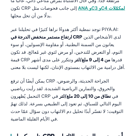
مرتفعة جدًا. وفي حال الاشتباه بمرض مناعي ذاتي، غالبًا ما
ANA وC3 وC4 لمكمّلات
تكون CRP إلى جانب فحوصات مثل
بدلًا من أن تحل محلها.
توجد نمطية أكثر هدوءًا نراها كثيرًا في تحليلنا عبر PIYA.AI:
لدى الأشخاص الذين
ارتفاع مستمر منخفض الدرجة في CRP
يعانون من السمنة البطنية، أو مقاومة الإنسولين، أو سوء
النوم، أو التعرض للتدخين، أو مرض لثوي غير مُعالج. قد تكون
قيمة CRP قدرها
من 4 إلى 9 ملغ/لتر
وتتكرر على مدى أشهر
أقل درامية من الالتهاب بمستوى الإنتان، لكنها ليست بلا معنى.
يمكن أيضًا أن ترفع CRP الجراحة الحديثة، والرضوض،
والحروق، والتمارين الرياضية الشديدة. لقد رأيت رياضيي
التحمل يُظهرون CRP في
نطاق من 10 إلى 20 ملغ/لتر
في
اليوم التالي للسباق، ثم تعود إلى الطبيعي بسرعة. لذلك تهمّ
التوقيت؛ لا تفسّر أبدًا تحليل دم الالتهاب دون سؤال عمّا حدث
في الأيام القليلة الماضية.