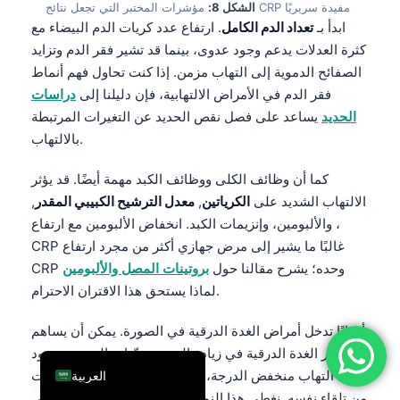
مؤشرات المختبر التي تجعل نتائج CRP مفيدة سريريًا
الشكل 8:
فارسی
ابدأ بـ
تعداد الدم الكامل
. ارتفاع عدد كريات الدم البيضاء مع
كثرة العدلات يدعم وجود عدوى، بينما قد تشير فقر الدم وتزايد
简体中文
الصفائح الدموية إلى التهاب مزمن. إذا كنت تحاول فهم أنماط
Română
فقر الدم في الأمراض الالتهابية، فإن دليلنا إلى
دراسات
Türkçe
الحديد
يساعد على فصل نقص الحديد عن التغيرات المرتبطة
بالالتهاب.
Ελληνικά
Português
كما أن وظائف الكلى ووظائف الكبد مهمة أيضًا. قد يؤثر
Español
الالتهاب الشديد على
الكرياتين
,
معدل الترشيح الكبيبي المقدر
,
، والألبومين، وإنزيمات الكبد. انخفاض الألبومين مع ارتفاع
Italiano
CRP غالبًا ما يشير إلى مرض جهازي أكثر من مجرد ارتفاع
עִבְרִית
CRP وحده؛ يشرح مقالنا حول
بروتينات المصل والألبومين
Français
لماذا يستحق هذا الاقتران الاحترام.
Deutsch
أحيانًا تدخل أمراض الغدة الدرقية في الصورة. يمكن أن يساهم
English
قصور الغدة الدرقية في زيادة الوزن وتغيّرات الدهون ووجود
التهاب منخفض الدرجة، رغم أنه لا يسبب عادةً ارتفاعات
العربية
من تلقاء نفسه. نغطي هذا النمط في مقالنا
CRP
ملحوظة في