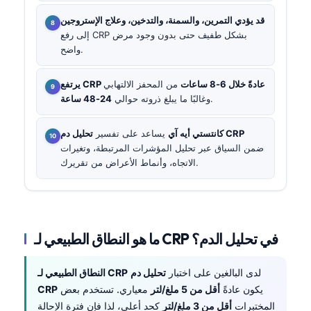
قد يؤدي التمرين، والسمنة، والتدخين، وعلاج الإستروجين
إلى رفع CRP بشكل طفيف حتى بدون وجود مرض
واضح.
يرتفع CRP عادةً خلال 6-8 ساعات
من المحفز الالتهابي
.
وغالبًا ما يبلغ ذروته حوالي
24-48 ساعة
تحليل دم CRP
كانتستي أيه آي
يساعد على تفسير
ضمن السياق عبر تحليل المؤشرات المرتبطة، وتغيرات
الاتجاه، وأنماط الأعراض من تقريرك.
ما هو النطاق الطبيعي لـ CRP في تحليل الدم؟
لدى البالغين على اختبار
تحليل دم
النطاق الطبيعي لـ CRP
يكون عادةً
أقل من 5 ملغ/لتر
معياري. تستخدم بعض
CRP
المختبرات
أقل من 3 ملغ/لتر
كحد أعلى، لذا فإن فترة الإحالة