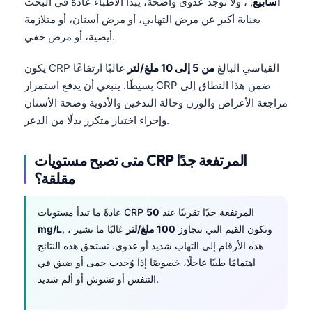
أسابيع
, ، ولا توجد عدوى واضحة، يبدأ الأطباء عادةً في البحث
بعناية أكبر عن مرض التهابي، أو مرض أسنان، أو متلازمة
أيضية، أو مرض خفي.
يكون CRP القياسي البالغ
من 5 إلى 10 ملغ/لتر
غالبًا ارتفاعًا
بسيطًا. ينبغي أن يدفع استمرار CRP ضمن هذا النطاق إلى
مراجعة الأعراض والوزن وحالة التدخين والأدوية وصحة الأسنان
وإجراء اختبار متكرر بدلًا من الذعر.
متى تصبح مستويات CRP المرتفعة جدًا
مقلقة؟
عادةً ما تبدأ مستويات CRP المرتفعة جدًا تقريبًا عند
50
, ، وتكون القيم التي تتجاوز
100 ملغ/لتر
غالبًا ما تشير
mg/L
هذه الأرقام إلى التهاب شديد أو عدوى. تستحق هذه النتائج
اهتمامًا طبيًا عاجلًا، خصوصًا إذا وُجدت حمى أو ضيق في
التنفس أو تشوش أو ألم شديد.