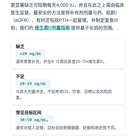
更显著缺乏可短期每天4,000 IU，并且在此之上需由临床
医生监督。最安全的方法是将补充剂剂量与钙、肌酐/
（eGFR）、有时还包括PTH一起管理，并制定复查计
划；我们的
维生素D剂量指南
提供基于化验的范围。.
缺乏
<20 ng/mL
通常需要补充，并在8-12周后复查25-OH维生素D。.
不足
20-29 ng/mL
与其大剂量冲击，不如考虑D3、饮食、日晒以及风险因
素。.
常见目标区间
30-50 ng/mL。
通常对成人足够；目标会因骨骼健康、妊娠和病史而不同。.