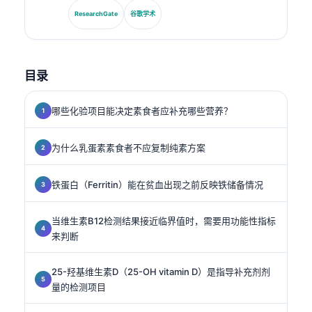
标准化以及AI辅助的实验室医学。.
ResearchGate
谷歌学术
目录
哪些化验项目能决定素食者应补充哪些营养？
为什么乳蛋素素食者不应复制纯素方案
铁蛋白（Ferritin）能在贫血出现之前反映铁储备情况
当维生素B12检测结果接近临界值时，需要用功能性指标
来判断
25-羟基维生素D（25-OH vitamin D）是指导补充剂剂
量的检测项目