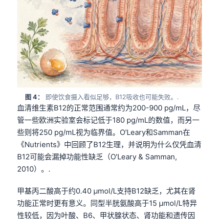
图 4：
即使饮食摄入看似足够，B12吸收也可能失败。.
血清维生素B12的正常范围通常约为200-900 pg/mL，尽
管一些欧洲实验室会标记低于180 pg/mL的数值，而另一
些则将250 pg/mL视为临界值。O'Leary和Samman在
《Nutrients》中回顾了B12生理，并说明为什么仅凭血清
B12可能会漏掉功能性缺乏（O'Leary & Samman,
2010）。.
甲基丙二酸高于约0.40 µmol/L支持B12缺乏，尤其在肾
功能正常时更有意义。同型半胱氨酸高于15 µmol/L特异
性较低，因为叶酸、B6、甲状腺状态、肾功能和遗传因