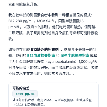
素都可能使其升高。.
我在较年长的乳蛋素食者中看到一种相当常见的模式：
B12 280 pg/mL，MCV 94 fL，同型半胱氨酸18
µmol/L，以及麻木的脚趾。他们吃鸡蛋和酸奶，但胃酸、
二甲双胍、质子泵抑制剂或自身免疫性胃炎都可能降低吸
收。.
如果你在比较
B12缺乏的补充剂
, ，剂量并不是唯一的问
题。我们的
B12血液检查指南
和
同型半胱氨酸指南
解释
了为什么口服氰钴胺素（cyanocobalamin）1,000 µg/天
对许多患者可能效果很好，而当出现神经系统症状、吸收
不良或水平非常低时，则通常考虑注射。.
可能的缺乏
<200 pg/mL
处理并评估症状；考虑MMA、同型半胱氨酸、血常规检查
（CBC）以及吸收原因。.