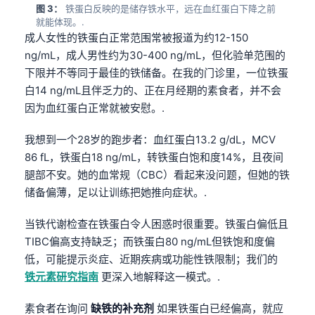
图 3：
铁蛋白反映的是储存铁水平，远在血红蛋白下降之前
就能体现。.
成人女性的铁蛋白正常范围常被报道为约12-150
ng/mL，成人男性约为30-400 ng/mL，但化验单范围的
下限并不等同于最佳的铁储备。在我的门诊里，一位铁蛋
白14 ng/mL且伴乏力的、正在月经期的素食者，并不会
因为血红蛋白正常就被安慰。.
我想到一个28岁的跑步者：血红蛋白13.2 g/dL，MCV
86 fL，铁蛋白18 ng/mL，转铁蛋白饱和度14%，且夜间
腿部不安。她的血常规（CBC）看起来没问题，但她的铁
储备偏薄，足以让训练把她推向症状。.
当铁代谢检查在铁蛋白令人困惑时很重要。铁蛋白偏低且
TIBC偏高支持缺乏；而铁蛋白80 ng/mL但铁饱和度偏
低，可能提示炎症、近期疾病或功能性铁限制；我们的
铁元素研究指南
更深入地解释这一模式。.
素食者在询问
缺铁的补充剂
如果铁蛋白已经偏高，就应