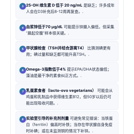
25-OH 维生素 D 低于 20 ng/mL
是缺乏；许多成年
人会在D3补充后8-12周再复查。.
血浆锌低于70 µg/dL
可能提示锌摄入偏低，但采集
“晨起空腹”样本很关键。.
甲状腺检查（TSH并结合游离T4）
比猜测碘更有
用；碘过量和缺乏都可能升高TSH。.
Omega-3指数低于4%
提示EPA/DHA状态偏低；
藻油是最干净的素食纠正方式。.
乳蛋素食者（lacto-ovo vegetarians）
可能会从
鸡蛋和乳制品中获得维生素B12，但50岁以后仍可
能出现吸收问题。.
实验室引导的补充剂剂量
可避免常见错误：当铁蛋
白（ferritin）偏高时补铁；当存在甲状腺自身免疫
时补碘；或在未监测铜的情况下补锌。.