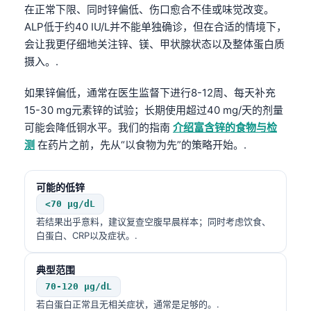
在正常下限、同时锌偏低、伤口愈合不佳或味觉改变。
ALP低于约40 IU/L并不能单独确诊，但在合适的情境下，
会让我更仔细地关注锌、镁、甲状腺状态以及整体蛋白质
摄入。.
如果锌偏低，通常在医生监督下进行8-12周、每天补充
15-30 mg元素锌的试验；长期使用超过40 mg/天的剂量
可能会降低铜水平。我们的指南
介绍富含锌的食物与检
测
在药片之前，先从“以食物为先”的策略开始。.
可能的低锌
<70 µg/dL
若结果出乎意料，建议复查空腹早晨样本；同时考虑饮食、
白蛋白、CRP以及症状。.
典型范围
Norsk bokmål
70-120 µg/dL
Ślōnskŏ gŏdka
若白蛋白正常且无相关症状，通常是足够的。.