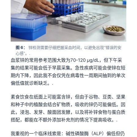
图 6：
锌检测需要仔细把握采血时间，以避免出现“错误的安
心感”。.
血浆锌的常用参考范围大致为70-120 µg/dL，但下午采
集的结果可能会低于早晨采集。急性疾病可能会使锌在短
期内下降，因此我不会仅凭在病毒性一周期间抽到的单次
偏低值就诊断缺乏。.
素食饮食在纸面上可能富含锌，但由于谷物、豆类、坚果
和种子中的植酸会结合矿物质，吸收的锌仍可能偏低。因
此，浸泡、发芽、酸面团发酵，以及将补锌食物与蛋白质
搭配，都能在不额外添加补充剂的情况下提高吸收。.
我重视的一个临床线索是：碱性磷酸酶（ALP）偏低但仍