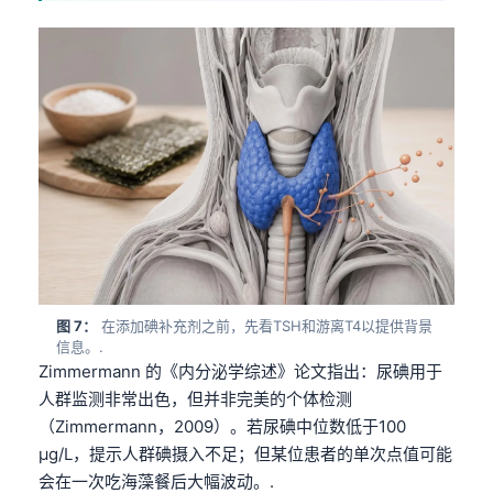
Gàidhlig
Euskara
Македонски јазик
Latviešu valoda
Galego
অসমীয়া
සිංහල
سنڌي
پښتو
图 7：
在添加碘补充剂之前，先看TSH和游离T4以提供背景
信息。.
Slovenčina
Zimmermann 的《内分泌学综述》论文指出：尿碘用于
人群监测非常出色，但并非完美的个体检测
Hrvatski
（Zimmermann，2009）。若尿碘中位数低于100
Suomi
µg/L，提示人群碘摄入不足；但某位患者的单次点值可能
Қазақ тілі
会在一次吃海藻餐后大幅波动。.