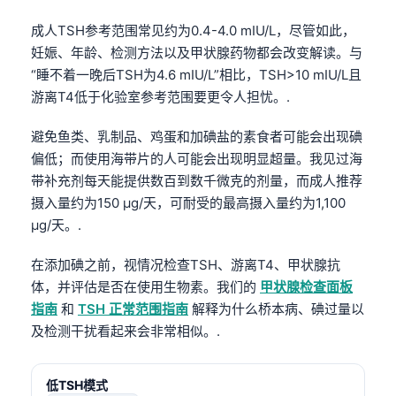
Català
成人TSH参考范围常见约为0.4-4.0 mIU/L，尽管如此，
O‘zbekcha
妊娠、年龄、检测方法以及甲状腺药物都会改变解读。与
Українська
“睡不着一晚后TSH为4.6 mIU/L”相比，TSH>10 mIU/L且
游离T4低于化验室参考范围要更令人担忧。.
አማርኛ
Kiswahili
避免鱼类、乳制品、鸡蛋和加碘盐的素食者可能会出现碘
偏低；而使用海带片的人可能会出现明显超量。我见过海
ភាសាខ្មែរ
带补充剂每天能提供数百到数千微克的剂量，而成人推荐
ဗမာစာ
摄入量约为150 µg/天，可耐受的最高摄入量约为1,100
ไทย
µg/天。.
Tagalog
在添加碘之前，视情况检查TSH、游离T4、甲状腺抗
Tiếng Việt
体，并评估是否在使用生物素。我们的
甲状腺检查面板
Bahasa Melayu
指南
和
TSH 正常范围指南
解释为什么桥本病、碘过量以
及检测干扰看起来会非常相似。.
മലയാളം
ಕನ್ನಡ
低TSH模式
ગુજરાતી