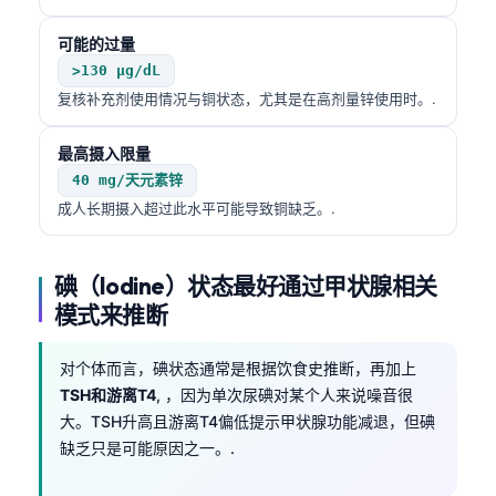
Frysk
可能的过量
Esperanto
>130 µg/dL
Беларуская мова
复核补充剂使用情况与铜状态，尤其是在高剂量锌使用时。.
Татар теле
最高摄入限量
Кыргызча
40 mg/天元素锌
ئۇيغۇرچە
成人长期摄入超过此水平可能导致铜缺乏。.
Cebuano
Basa Jawa
碘（Iodine）状态最好通过甲状腺相关
模式来推断
ພາສາລາວ
Монгол
对个体而言，碘状态通常是根据饮食史推断，再加上
Afrikaans
TSH和游离T4
, ，因为单次尿碘对某个人来说噪音很
大。TSH升高且游离T4偏低提示甲状腺功能减退，但碘
العربية المغربية
缺乏只是可能原因之一。.
Occitan