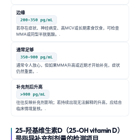
边缘
200-350 pg/mL
若存在症状、神经病变、高MCV或长期素食饮食，可检查
MMA或同型半胱氨酸。.
通常足够
350-900 pg/mL
通常令人放心，但如果MMA升高或近期才开始补充，症状
仍然重要。.
补充剂后升高
>900 pg/mL
往往反映补充剂影响；若持续出现无法解释的升高，应结合
临床情境复核。.
25-羟基维生素D（25-OH vitamin D）
是指导补充剂剂量的检测项目