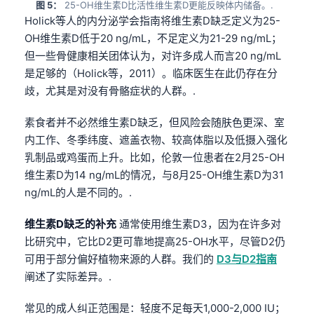
图 5：
25-OH维生素D比活性维生素D更能反映体内储备。.
Holick等人的内分泌学会指南将维生素D缺乏定义为25-
OH维生素D低于20 ng/mL，不足定义为21-29 ng/mL；
但一些骨健康相关团体认为，对许多成人而言20 ng/mL
是足够的（Holick等，2011）。临床医生在此仍存在分
歧，尤其是对没有骨骼症状的人群。.
素食者并不必然维生素D缺乏，但风险会随肤色更深、室
内工作、冬季纬度、遮盖衣物、较高体脂以及低摄入强化
乳制品或鸡蛋而上升。比如，伦敦一位患者在2月25-OH
维生素D为14 ng/mL的情况，与8月25-OH维生素D为31
ng/mL的人是不同的。.
维生素D缺乏的补充
通常使用维生素D3，因为在许多对
比研究中，它比D2更可靠地提高25-OH水平，尽管D2仍
可用于部分偏好植物来源的人群。我们的
D3与D2指南
阐述了实际差异。.
常见的成人纠正范围是：轻度不足每天1,000-2,000 IU；