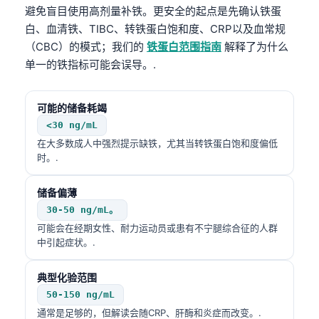
避免盲目使用高剂量补铁。更安全的起点是先确认铁蛋
白、血清铁、TIBC、转铁蛋白饱和度、CRP以及血常规
（CBC）的模式；我们的
铁蛋白范围指南
解释了为什么
单一的铁指标可能会误导。.
可能的储备耗竭
<30 ng/mL
在大多数成人中强烈提示缺铁，尤其当转铁蛋白饱和度偏低
时。.
储备偏薄
30-50 ng/mL。
可能会在经期女性、耐力运动员或患有不宁腿综合征的人群
中引起症状。.
典型化验范围
50-150 ng/mL
通常是足够的，但解读会随CRP、肝酶和炎症而改变。.