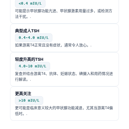
<0.4 mIU/L
தமிழ்
可能提示甲状腺功能亢进、甲状腺激素用量过多，或检测方
法干扰。.
తెలుగు
मराठी
典型成人TSH
اردو
0.4-4.0 mIU/L
如果游离T4正常且没有症状，通常令人放心。.
বাংলা
Shqip
轻度升高的TSH
Magyar
4.0-10 mIU/L
复查并结合游离T4、抗体、妊娠状态、碘摄入和用药情况进
Slovenščina
行解读。.
한국어
更高关注
Polski
>10 mIU/L
Lietuvių kalba
更可能是临床意义较大的甲状腺功能减退，尤其当游离T4偏
Русский
低时。.
ქართული