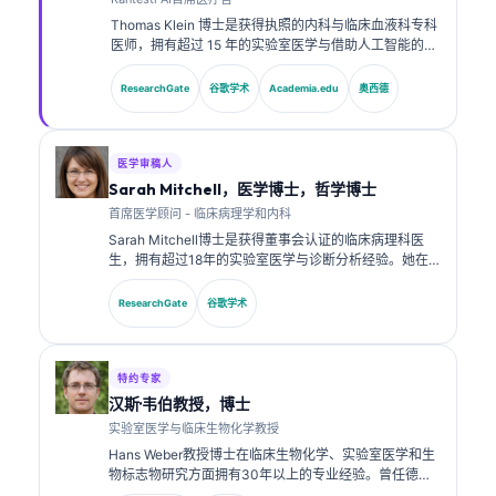
Thomas Klein 博士是获得执照的内科与临床血液科专科
医师，拥有超过 15 年的实验室医学与借助人工智能的临
床分析经验。作为 Kantesti AI 的首席医疗官，他负责对
专有神经网络的医学准确性进行临床监督。Klein 博士在
ResearchGate
谷歌学术
Academia.edu
奥西德
生物标志物解读以及实验室医学相关的实验室诊断方面
发表了大量研究成果。.
医学审稿人
Sarah Mitchell，医学博士，哲学博士
首席医学顾问 - 临床病理学和内科
Sarah Mitchell博士是获得董事会认证的临床病理科医
生，拥有超过18年的实验室医学与诊断分析经验。她在
临床化学方面拥有专业认证，并在临床实践中就生物标志
物面板与实验室分析发表了大量研究成果。.
ResearchGate
谷歌学术
特约专家
汉斯·韦伯教授，博士
实验室医学与临床生物化学教授
Hans Weber教授博士在临床生物化学、实验室医学和生
物标志物研究方面拥有30年以上的专业经验。曾任德国
临床化学学会主席，他专注于诊断面板分析、生物标志物