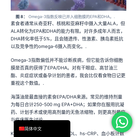
فارسی
图 8：
Omega-3指数反映已并入细胞膜的EPA和DHA。.
Română
素食者通常从奇亚籽、核桃和亚麻籽中摄入大量ALA，但
Türkçe
ALA转化为EPA和DHA的能力有限。对许多成年人而言，
Ελληνικά
DHA转化率低于5%，且会随遗传、性激素、胰岛素抵抗
以及竞争性的omega-6摄入而变化。.
Português
Español
Omega-3指数偏低并不能诊断疾病，但它能告诉你细胞
膜是否真的获得了EPA/DHA。对有干眼症、高甘油三
Italiano
酯、炎症症状或备孕计划的患者，我会比仅看食物日记更
עִבְרִית
重视这个数值。.
Français
海藻油是最直接的素食EPA/DHA来源。常见的维持剂量
العربية
为每日合计250-500 mg EPA+DHA；如果你在服用抗凝
Deutsch
药、计划手术或使用高剂量的无鱼浓缩物，则更高剂量应
English
与临床医生讨论。.
简体中文
Kantesti AI会在甘油三酯、HDL、hs-CRP、血小板计数