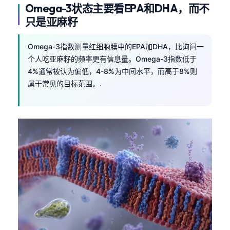
Čeština
Omega-3状态主要看EPA和DHA，而不
只是亚麻籽
日本語
Eesti
Omega-3指数测量红细胞膜中的EPA加DHA，比询问一
Azərbaycan dili
个人吃亚麻籽的频率更有信息量。Omega-3指数低于
4%通常被认为偏低，4-8%为中间水平，而高于8%则
Bosanski
属于常见的目标范围。.
Svenska
Српски језик
Íslenska
Հայերեն
Bahasa Indonesia
हिन्दी
Nederlands
Dansk
Български