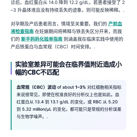
诊后，血红蛋白从 14.0 降到 12.2 g/dL，若患者接受了 2
Català
–3 升晶体液且没有持续丢失的迹象，则可能反映稀释。.
O‘zbekcha
对孕期及产后患者而言，情境至关重要。我们的
产前血
Українська
液检查指南
在妊娠期间将稀释与铁丢失区分开来，而我
አማርኛ
们的
新手妈妈化验单指南
则涵盖我在临床实践中使用的
Kiswahili
产后铁蛋白与血常规（CBC）时间安排。.
ភាសាខ្មែរ
实验室差异可能会在临界值附近造成小
ဗမာစာ
幅的CBC不匹配
ไทย
Tagalog
血常规（CBC）波动
of about
1–3%
对红细胞相关指标
来说很常见，即使在校准良好的分析仪上也是如此。血
Tiếng Việt
红蛋白从 13.4 到 13.1 g/dL 的变化，或 RBC 从 5.20
Bahasa Melayu
到 5.32 million/µL 的变化，都可能只是常规的分析误差
മലയാളം
与生物学噪声。.
ಕನ್ನಡ
ગુજરાતી