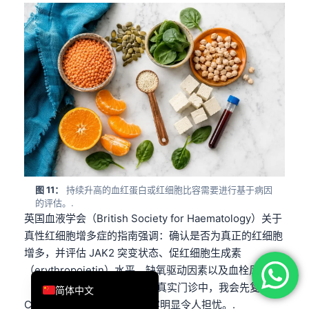
فارسی
Română
Türkçe
Ελληνικά
Português
Español
Italiano
עִבְרִית
图 11：
持续升高的血红蛋白或红细胞比容需要进行基于病因
Français
的评估。.
英国血液学会（British Society for Haematology）关于
العربية
真性红细胞增多症的指南强调：确认是否为真正的红细胞
Deutsch
增多，并评估 JAK2 突变状态、促红细胞生成素
English
（erythropoietin）水平、缺氧驱动因素以及血栓风险
（McMullin 等，2019）。在真实门诊中，我会先复查
简体中文
CBC，除非症状或红细胞比容明显令人担忧。.