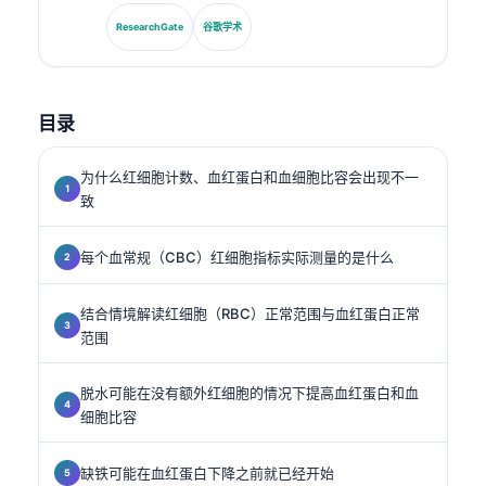
临床化学学会主席，他专注于诊断面板分析、生物标志物
标准化以及AI辅助的实验室医学。.
ResearchGate
谷歌学术
目录
为什么红细胞计数、血红蛋白和血细胞比容会出现不一
致
每个血常规（CBC）红细胞指标实际测量的是什么
结合情境解读红细胞（RBC）正常范围与血红蛋白正常
范围
脱水可能在没有额外红细胞的情况下提高血红蛋白和血
细胞比容
缺铁可能在血红蛋白下降之前就已经开始