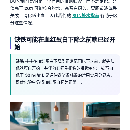
BUN/肌酐比值是一个有用的辅助线索，而不是定论。比
值高于
20:1
可能符合脱水、高蛋白摄入、胃肠道液体丢
失或上消化道出血，因此我们的
BUN补水指南
有助于区
分这些情况。.
缺铁可能在血红蛋白下降之前就已经开
始
缺铁
往往在血红蛋白下降到正常范围以下之前，就先从
低铁蛋白开始，并伴随红细胞指数的细微变化。铁蛋白
低于
30 ng/mL
是评估铁储备耗竭的常用实用分界点，
即使化验单仍将血红蛋白标为正常。.