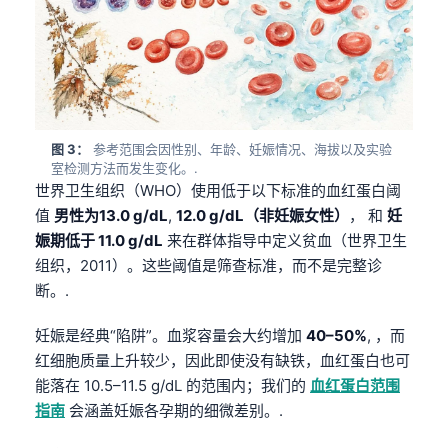
图 3：
参考范围会因性别、年龄、妊娠情况、海拔以及实验
室检测方法而发生变化。.
世界卫生组织（WHO）使用低于以下标准的血红蛋白阈
值
男性为13.0 g/dL
,
12.0 g/dL（非妊娠女性）
， 和
妊
娠期低于 11.0 g/dL
来在群体指导中定义贫血（世界卫生
组织，2011）。这些阈值是筛查标准，而不是完整诊
断。.
妊娠是经典“陷阱”。血浆容量会大约增加
40–50%
, ，而
红细胞质量上升较少，因此即使没有缺铁，血红蛋白也可
能落在 10.5–11.5 g/dL 的范围内；我们的
血红蛋白范围
指南
会涵盖妊娠各孕期的细微差别。.