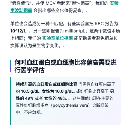
“假性偏低”，并使 MCV 看起来“假性偏高”；我们的
实验
Čeština
室波动指南
会指出哪些变化值得复查。.
日本語
Eesti
单位也会造成另一种不匹配。有些实验室把 RBC 报告为
10^12/L
, ，另一些则报告为 million/µL；这两个数值本质
Azərbaycan dili
上相同；我们的
实验室单位指南
能帮助患者避免把单位
Bosanski
换算误认为是生物学变化。.
Svenska
Српски језик
何时血红蛋白或血细胞比容偏高需要进
行医学评估
Íslenska
Հայերեն
持续升高的血红蛋白或红细胞比容
当男性血红蛋白高于
Bahasa Indonesia
约
16.5 g/dL
,
女性为 16.0 g/dL
, 或红细胞比容高于
男
性的 49%
或者
女性的 48%
. 。这些阈值出现在主要的
हिन्दी
真性红细胞增多症（polycythemia vera）诊断框架
Nederlands
中，不应忽视。.
Dansk
Български