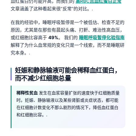
血红蛋白仍可能升高，而我们的
高RBC且血红蛋白正常
Frysk
文章涵盖了这种看起来很“反常”的对比。.
Esperanto
在我的经验中，睡眠呼吸暂停是一个被低估、检查不足的
Беларуская мова
原因，尤其是在那些有晨起头痛、打鼾、难治性高血压，
Татар теле
或红细胞比容高于
49%
。 我们的
睡眠呼吸暂停化验指南
解释了为什么血常规的变化只是一个线索，而不是睡眠研
Кыргызча
究本身。.
ئۇيغۇرچە
Cebuano
妊娠和静脉输液可能会稀释血红蛋白，
Basa Jawa
而不减少红细胞总量
ພາສາລາວ
稀释性贫血
发生在血浆容量扩张的速度快于红细胞质量
Монгол
时。妊娠、静脉输液以及某些肾脏或炎症状态，都可能
Afrikaans
在红细胞计数变化不那么剧烈的情况下，降低血红蛋白
和红细胞比容。.
العربية المغربية
Occitan