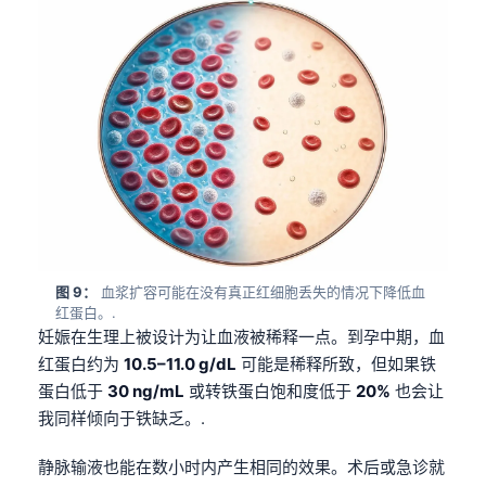
Gàidhlig
Euskara
Македонски јазик
Latviešu valoda
Galego
অসমীয়া
සිංහල
سنڌي
پښتو
图 9：
血浆扩容可能在没有真正红细胞丢失的情况下降低血
红蛋白。.
妊娠在生理上被设计为让血液被稀释一点。到孕中期，血
Slovenčina
红蛋白约为
10.5–11.0 g/dL
可能是稀释所致，但如果铁
蛋白低于
30 ng/mL
或转铁蛋白饱和度低于
20%
也会让
Hrvatski
我同样倾向于铁缺乏。.
Suomi
静脉输液也能在数小时内产生相同的效果。术后或急诊就
Қазақ тілі