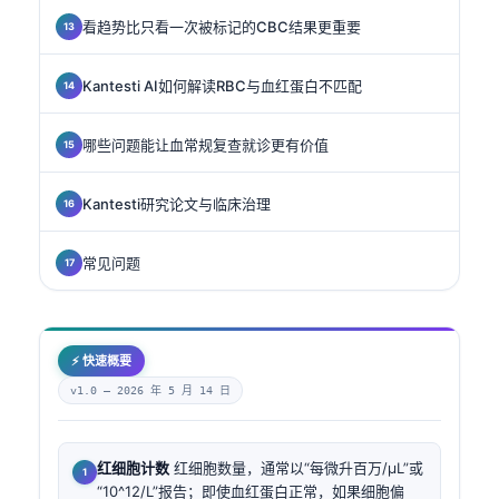
看趋势比只看一次被标记的CBC结果更重要
Kantesti AI如何解读RBC与血红蛋白不匹配
哪些问题能让血常规复查就诊更有价值
Kantesti研究论文与临床治理
常见问题
⚡ 快速概要
v1.0 —
2026 年 5 月 14 日
红细胞计数
红细胞数量，通常以“每微升百万/µL”或
“10^12/L”报告；即使血红蛋白正常，如果细胞偏