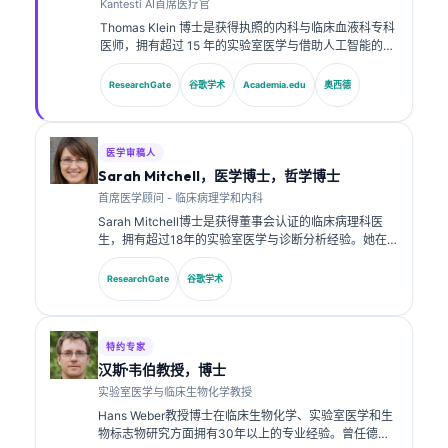
Kantesti AI首席医疗官
Thomas Klein 博士是获得执照的内科与临床血液科专科
医师，拥有超过 15 年的实验室医学与借助人工智能的临
床分析经验。作为 Kantesti AI 的首席医疗官，他负责对
专有神经网络的医学准确性进行临床监督。Klein 博士在
ResearchGate
谷歌学术
Academia.edu
奥西德
生物标志物解读以及实验室医学相关的实验室诊断方面
发表了大量研究成果。.
医学审稿人
Sarah Mitchell，医学博士，哲学博士
首席医学顾问 - 临床病理学和内科
Sarah Mitchell博士是获得董事会认证的临床病理科医
生，拥有超过18年的实验室医学与诊断分析经验。她在
临床化学方面拥有专业认证，并在临床实践中就生物标志
物面板与实验室分析发表了大量研究成果。.
ResearchGate
谷歌学术
特约专家
汉斯·韦伯教授，博士
实验室医学与临床生物化学教授
Hans Weber教授博士在临床生物化学、实验室医学和生
物标志物研究方面拥有30年以上的专业经验。曾任德国