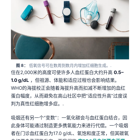
图 8：
低氧信号可在数周到数月内增加红细胞生成。.
住在2,000米的高度可使许多人血红蛋白大约升高
0.5–
1.0 g/dL
，但祖源、体能和适应过程也会影响结果。
WHO的海拔校正会随着海拔升高而扣减不断增加的血红
蛋白幅度，从而避免在高山社区中把“适应性升高”过度误
判为真性红细胞增多症。.
吸烟还有另一个“变数”：一氧化碳会与血红蛋白结合，因
此身体可能通过制造更多携氧能力来进行代偿。一个吸烟
Norsk bokmål
者在门诊血红蛋白为17.0 g/dL、氧饱和度正常，但其碳氧
Ślōnskŏ gŏdka