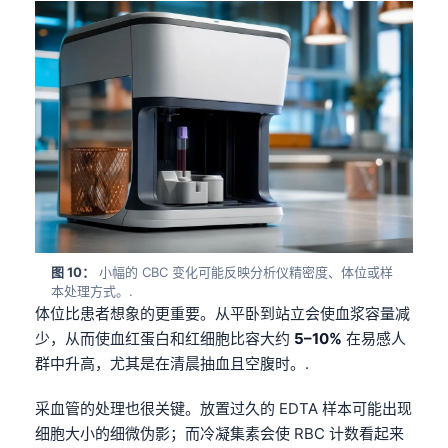
தமிழ்
తెలుగు
मराठी
اردو
বাংলা
Shqip
Magyar
Slovenščina
图 10：
小幅的 CBC 变化可能反映分析仪精密度、体位或样
本处理方式。.
한국어
体位比患者想象的更重要。从平卧到站立会使血浆容量减
Polski
少，从而使血红蛋白和红细胞比容大约
5–10%
在易感人
Lietuvių kalba
群中升高，尤其是在清晨抽血且空腹时。.
Русский
采血管的处理也很关键。放置过久的 EDTA 样本可能出现
ქართული
细胞大小的细微伪影；而冷凝集素会使 RBC 计数看起来