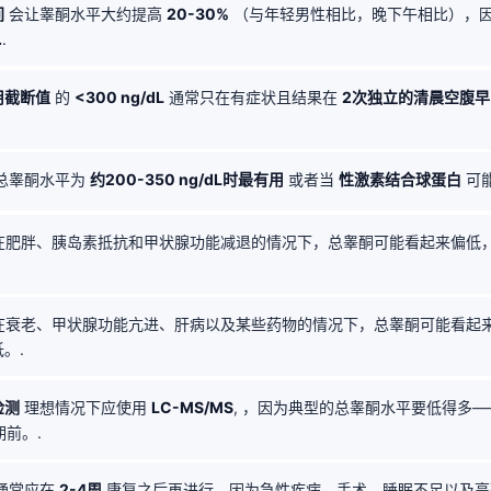
间
会让睾酮水平大约提高
20-30%
（与年轻男性相比，晚下午相比），
.
.
用截断值
的
<300 ng/dL
通常只在有症状且结果在
2次独立的清晨空腹
总睾酮水平为
约200-350 ng/dL时最有用
或者当
性激素结合球蛋白
可能
在肥胖、胰岛素抵抗和甲状腺功能减退的情况下，总睾酮可能看起来偏低
在衰老、甲状腺功能亢进、肝病以及某些药物的情况下，总睾酮可能看起
。.
检测
理想情况下应使用
LC-MS/MS
, ，因为典型的总睾酮水平要低得多
前。.
通常应在
2-4周
康复之后再进行，因为急性疾病、手术、睡眠不足以及高