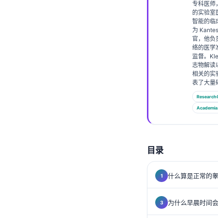
专科医师，
Frysk
的实验室
智能的临
Esperanto
为 Kante
官，他负
Беларуская мова
络的医学
监督。Kl
Татар теле
志物解读
Кыргызча
相关的实
表了大量
ئۇيغۇرچە
Research
Cebuano
Academia
Basa Jawa
ພາສາລາວ
目录
Монгол
Afrikaans
什么算是正常的
العربية المغربية
Occitan
为什么早晨时间