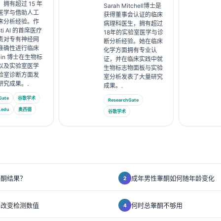
拥有超过 15 年
Sarah Mitchell博士是
医学与借助人工
获得董事会认证的临床
床分析经验。作
病理科医生，拥有超过
sti AI 的首席医疗
18年的实验室医学与诊
责对专有神经网
断分析经验。她在临床
准确性进行临床
化学方面拥有专业认
ein 博士在生物标
证，并在临床实践中就
以及实验室医学
生物标志物面板与实验
验室诊断方面发
室分析发表了大量研究
研究成果。.
成果。.
Gate
谷歌学术
ResearchGate
.edu
奥西德
谷歌学术
睾酮结果？
成年男性睾酮如何随年龄变化
会改变检测数值
何时总睾酮不够用