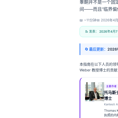
睾酮并不是一个固定
间——而且“临界偏
📖 ~11分钟
📅
2026年4
📝 发表：
2026年4月
🔄 最后更新：
202
本指南在以下人员的领
Weber 教授博士的贡献以
主要作者
托马斯
博士
Kantest
Norsk bokmål
Thomas
Ślōnskŏ gŏdka
执照的内