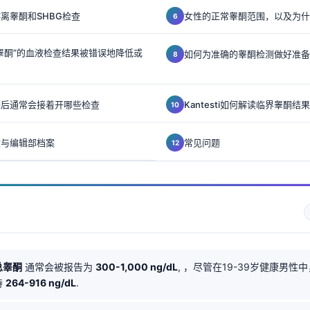
离睾酮和SHBG检查
女性的正常睾酮范围，以及为什
睾酮”的血液检查结果被错误地降低或
如何为准确的睾酮检测做好准备
酮后通常会接着开哪些检查
Kantesti如何解读临界睾酮结果
论文与编辑部档案
常见问题
总睾酮
通常会被报告为
300-1,000 ng/dL
, ，尽管在19-39岁健康男性
持
264-916 ng/dL
.