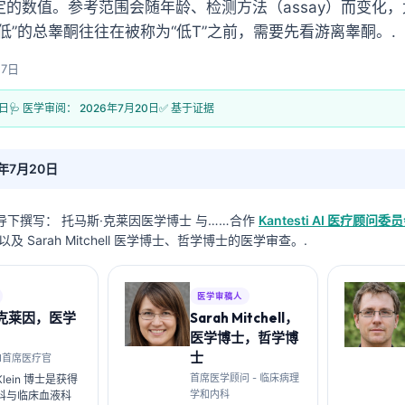
的数值。参考范围会随年龄、检测方法（assay）而变化
低”的总睾酮往往在被称为“低T”之前，需要先看游离睾酮。.
月7日
7日
🩺 医学审阅：
2026年7月20日
✅ 基于证据
6年7月20日
导下撰写：
托马斯·克莱因医学博士
与……合作
Kantesti AI 医疗顾问委
及 Sarah Mitchell 医学博士、哲学博士的医学审查。.
医学审稿人
·克莱因，医学
Sarah Mitchell，
医学博士，哲学博
士
i AI首席医疗官
首席医学顾问 - 临床病理
 Klein 博士是获得
学和内科
科与临床血液科