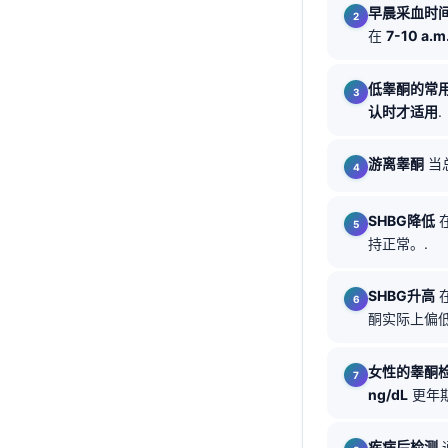
早晨采血时
Català
在
7-10 a.m
O‘zbekcha
Українська
低睾酮的常
认时才适用
.
አማርኛ
Kiswahili
游离睾酮
当
ភាសាខ្មែរ
ဗမာစာ
SHBG降低
持正常。.
ไทย
Tagalog
SHBG升高
Tiếng Việt
酮实际上偏低
Bahasa Melayu
女性的睾酮
മലയാളം
ng/dL
更年期
ಕನ್ನಡ
ગુજરાતી
疾病后检测