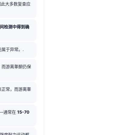
因此大多数复查应
早间检测中得到确
属于异常。.
，而游离睾酮仍保
来正常，而游离睾
——通常在
15-70
强度耐力运动都