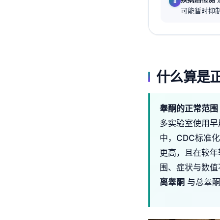
可能暂时抑制
தமிழ்
తెలుగు
मराठी
اردو
什么算是
বাংলা
Shqip
睾酮的正常范围
Magyar
多实验室使用
Slovenščina
中，CDC标准
한국어
更高，且在较年
Polski
围、症状与数值
Lietuvių kalba
离睾酮
与总睾酮
Русский
ქართული