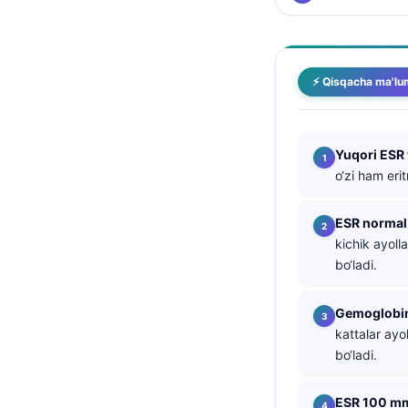
తెలుగు
मराठी
⚡ Qisqacha ma'lu
اردو
বাংলা
Shqip
Yuqori ESR
o‘zi ham erit
Magyar
Slovenščina
ESR normal
한국어
kichik ayol
bo‘ladi.
Polski
Lietuvių kalba
Gemoglobin
Русский
kattalar ayo
bo‘ladi.
ქართული
Čeština
ESR 100 mm