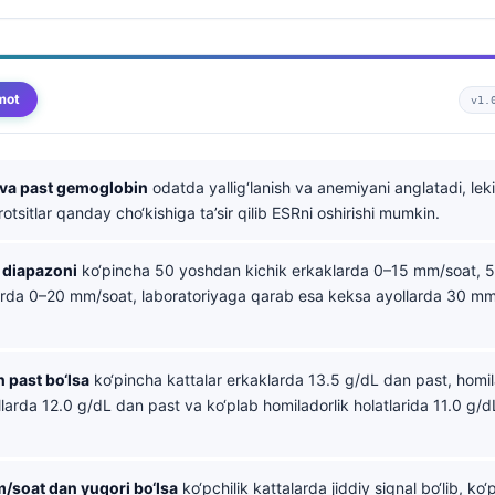
mot
v1.
 va past gemoglobin
odatda yallig‘lanish va anemiyani anglatadi, le
rotsitlar qanday cho‘kishiga ta’sir qilib ESRni oshirishi mumkin.
 diapazoni
ko‘pincha 50 yoshdan kichik erkaklarda 0–15 mm/soat, 
larda 0–20 mm/soat, laboratoriyaga qarab esa keksa ayollarda 30 m
 past bo‘lsa
ko‘pincha kattalar erkaklarda 13.5 g/dL dan past, homi
llarda 12.0 g/dL dan past va ko‘plab homiladorlik holatlarida 11.0 g/
/soat dan yuqori bo‘lsa
ko‘pchilik kattalarda jiddiy signal bo‘lib, ko‘