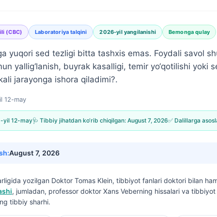
li (CBC)
Laboratoriya talqini
2026-yil yangilanishi
Bemonga qulay
a yuqori sed tezligi bitta tashxis emas. Foydali savol s
n yallig‘lanish, buyrak kasalligi, temir yo‘qotilishi yoki 
li jarayonga ishora qiladimi?.
il 12-may
-yil 12-may
🩺 Tibbiy jihatdan ko‘rib chiqilgan:
August 7, 2026
✅ Dalillarga asos
sh:
August 7, 2026
rligida yozilgan
Doktor Tomas Klein, tibbiyot fanlari doktori
bilan ha
ashi
, jumladan, professor doktor Xans Veberning hissalari va tibbiyot f
ng tibbiy sharhi.