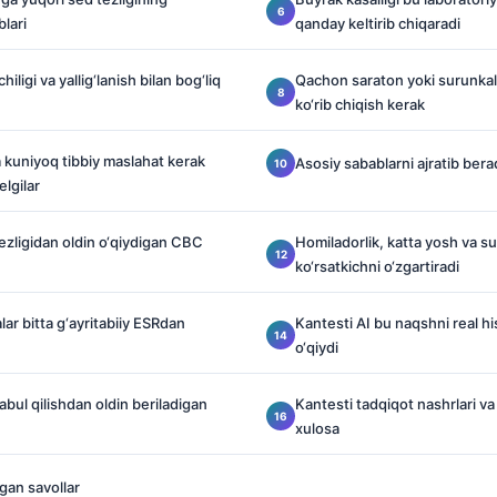
lari
qanday keltirib chiqaradi
ligi va yallig‘lanish bilan bog‘liq
Qachon saraton yoki surunkali 
ko‘rib chiqish kerak
a kuniyoq tibbiy maslahat kerak
Asosiy sabablarni ajratib berad
elgilar
tezligidan oldin o‘qiydigan CBC
Homiladorlik, katta yosh va su
ko‘rsatkichni o‘zgartiradi
ar bitta g‘ayritabiiy ESRdan
Kantesti AI bu naqshni real 
o‘qiydi
bul qilishdan oldin beriladigan
Kantesti tadqiqot nashrlari va
xulosa
gan savollar