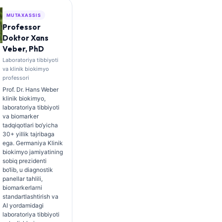
MUTAXASSIS
Professor
Doktor Xans
Veber, PhD
Laboratoriya tibbiyoti
va klinik biokimyo
professori
Prof. Dr. Hans Weber
klinik biokimyo,
laboratoriya tibbiyoti
va biomarker
tadqiqotlari bo‘yicha
30+ yillik tajribaga
ega. Germaniya Klinik
biokimyo jamiyatining
sobiq prezidenti
bo‘lib, u diagnostik
panellar tahlili,
biomarkerlarni
standartlashtirish va
AI yordamidagi
laboratoriya tibbiyoti