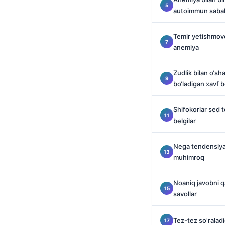
Català
autoimmun sabab
Українська
Temir yetishmovchi
አማርኛ
anemiya
Kiswahili
Zudlik bilan o‘sh
ភាសាខ្មែរ
bo‘ladigan xavf b
ဗမာစာ
ไทย
Shifokorlar sed 
belgilar
Tagalog
Tiếng Việt
Nega tendensiyal
Bahasa Melayu
muhimroq
മലയാളം
Noaniq javobni qa
ಕನ್ನಡ
savollar
ગુજરાતી
Tez-tez so'raladi
தமிழ்