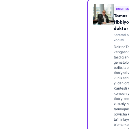
Frysk
BOSH M
Esperanto
Tomas 
tibbiyo
Беларуская мова
doktor
Татар теле
Kantesti A
xodimi
Кыргызча
Doktor T
kengash 
ئۇيغۇرچە
tasdiqlan
gematolog
Cebuano
bo‘lib, la
Basa Jawa
tibbiyoti
klinik tah
ພາສາລາວ
yildan ort
Kantesti 
Монгол
kompaniy
tibbiy xod
Afrikaans
xususiy 
tarmoqnin
العربية المغربية
bo‘yicha 
ta’minlay
Occitan
biomarker