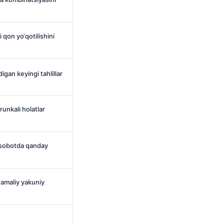
qon yo‘qotilishini
igan keyingi tahlillar
runkali holatlar
hisobotda qanday
 amaliy yakuniy