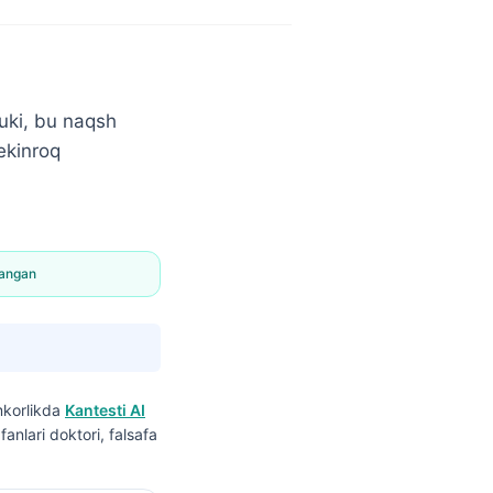
huki, bu naqsh
sekinroq
langan
mkorlikda
Kantesti AI
anlari doktori, falsafa