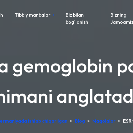
sh
Tibbiy manbalar
Biz bilan
Bizning
bog'lanish
Jamoami
a gemoglobin p
nimani anglatad
 Germaniyada ishlab chiqarilgan
>
Blog
>
Maqolalar
>
ESR 