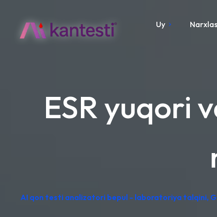
Uy
Narxla
ESR yuqori v
AI qon testi analizatori bepul - laboratoriya talqini,