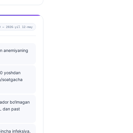
0 —
2026-yil 12-may
kin anemiyaning
50 yoshdan
m/soatgacha
lador bo‘lmagan
dL dan past
pincha infeksiya,