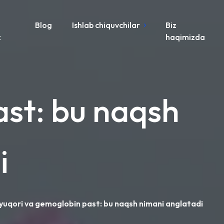
Blog
Ishlab chiquvchilar
Biz
z
haqimizda
ast: bu naqsh
i
yuqori va gemoglobin past: bu naqsh nimani anglatadi