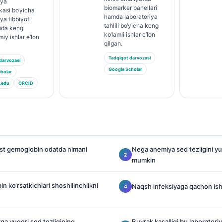
iya
biomarker panellari
kasi bo‘yicha
hamda laboratoriya
ya tibbiyoti
tahlili bo‘yicha keng
ida keng
ko‘lamli ishlar e’lon
lmiy ishlar e’lon
qilgan.
Tadqiqot darvozasi
darvozasi
Google Scholar
holar
.edu
ORCID
ast gemoglobin odatda nimani
Nega anemiya sed tezligini yuq
mumkin
 ko‘rsatkichlari shoshilinchlikni
Naqsh infeksiyaga qachon isho
ga yuqori sed tezligining
Buyrak kasalligi bu laboratori