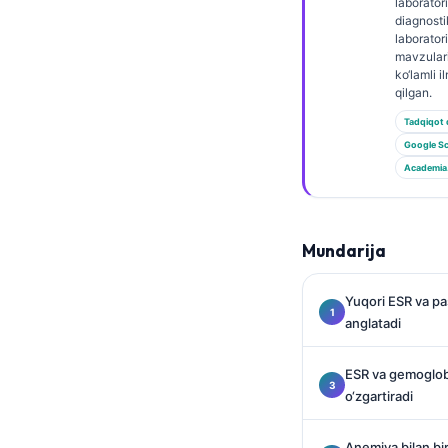
Gàidhlig
laborator
diagnosti
Euskara
laboratori
mavzular
Македонски јазик
ko‘lamli i
qilgan.
Latviešu valoda
Tadqiqot 
Galego
Google Sc
অসমীয়া
Academia
සිංහල
سنڌي
Mundarija
پښتو
Yuqori ESR va p
anglatadi
Slovenčina
Hrvatski
ESR va gemoglobin
o‘zgartiradi
Suomi
Қазақ тілі
Anemiya bilan bir