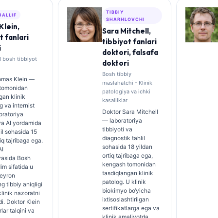
TIBBIY
UALLIF
SHARHLOVCHI
Klein,
Sara Mitchell,
t fanlari
tibbiyot fanlari
i
doktori, falsafa
I bosh tibbiyot
doktori
Bosh tibbiy
omas Klein —
maslahatchi - Klinik
tomonidan
patologiya va ichki
gan klinik
kasalliklar
 va internist
Doktor Sara Mitchell
boratoriya
— laboratoriya
 va AI yordamida
tibbiyoti va
lil sohasida 15
diagnostik tahlil
iq tajribaga ega.
sohasida 18 yildan
AI
ortiq tajribaga ega,
asida Bosh
kengash tomonidan
im sifatida u
tasdiqlangan klinik
neyron
patolog. U klinik
g tibbiy aniqligi
biokimyo bo‘yicha
klinik nazoratni
ixtisoslashtirilgan
di. Doktor Klein
sertifikatlarga ega va
lar talqini va
klinik amaliyotda