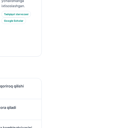
yo‘nalishlariga
ixtisoslashgan.
Tadqiqot darvozasi
Google Scholar
oriroq qilishi
ra qiladi
ya kombinatsiyasini