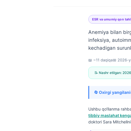
ESR va umumiy qon tahli
Anemiya bilan birg
infeksiya, autoimmu
kechadigan surunka
📖 ~11 daqiqa
📅
2026-y
📝 Nashr etilgan:
2026
🔄 Oxirgi yangilani
Ushbu qo‘llanma rahba
tibbiy maslahat keng
Norsk bokmål
doktori Sara Mitchellni
Ślōnskŏ gŏdka