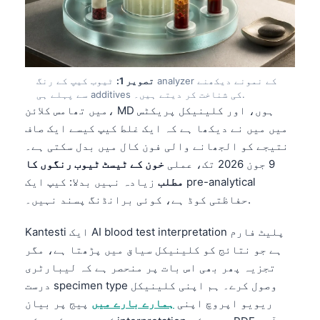
تصویر 1:
ٹیوب کیپ کے رنگ analyzer کے نمونے دیکھنے
سے پہلے ہی additives کی شناخت کر دیتے ہیں۔.
میں تھامس کلائن، MD ہوں، اور کلینیکل پریکٹس
میں میں نے دیکھا ہے کہ ایک غلط کیپ کیسے ایک صاف
نتیجے کو الجھانے والی فون کال میں بدل سکتی ہے۔
9 جون 2026 تک، عملی
خون کے ٹیسٹ ٹیوب رنگوں کا
مطلب
زیادہ نہیں بدلا: کیپ ایک pre-analytical
حفاظتی کوڈ ہے، کوئی برانڈنگ پسند نہیں۔.
Kantesti ایک AI blood test interpretation پلیٹ فارم
ہے جو نتائج کو کلینیکل سیاق میں پڑھتا ہے، مگر
تجزیہ پھر بھی اس بات پر منحصر ہے کہ لیبارٹری
درست specimen type وصول کرے۔ ہم اپنی کلینیکل
ریویو اپروچ اپنی
ہمارے بارے میں
پیج پر بیان