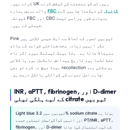
کرتے ہیں۔ UK رپورٹس کو سمجھنے کی کوشش کرنے
FBC گائیڈ
, کو دیکھنا چاہیں گے،
والے مریض ہمارے
کیونکہ FBC اور CBC بنیادی طور پر اسی ٹیسٹ
فیملی کے ہیں۔.
Pink ٹیوبیں تصور کے لحاظ سے ایک جیسی لگتی ہیں
مگر انہیں زیادہ سخت شناختی قواعد کے ساتھ
سنبھالا جاتا ہے۔ بلڈ بینک ٹیسٹنگ میں، اگر نام
غلط لکھا ہو، تاریخِ پیدائش نامکمل ہو، یا کلائی
بینڈ میچ نہ کرے تو بھی recollection ہو سکتی ہے،
چاہے اصل نمونے کی کوالٹی بالکل درست ہو۔.
INR، aPTT، fibrinogen، اور D-dimer
کے لیے ہلکی نیلی citrate ٹیوبیں
Light blue ٹیوبوں میں 3.2% sodium citrate ہوتا ہے
Norsk bokmål
اور انہیں کوآگولیشن ٹیسٹوں جیسے PT/INR، aPTT،
Ślōnskŏ gŏdka
fibrinogen، اور D-dimer کے لیے استعمال کیا جاتا