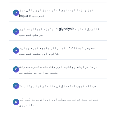
تیز پلازما کیمسٹری کے لیے سبز اور ہلکی سبز
heparin ٹیوبیں
گلوکوز، لییکٹیٹ، اور glycolysis کنٹرول کے لیے
سرمئی ٹیوبیں
خصوصی ٹیسٹنگ کے لیے رائل بلیو، ٹین، پیلی،
کالی، اور سفید ٹیوبیں
درجۂ حرارت، روشنی، اور وقت بندی ٹیوب کے رنگ
جتنی ہی اہم ہو سکتی ہے
جب غلط ٹیوب استعمال کی جائے تو کیا ہوتا ہے؟
نمونہ جمع کرنے سے پہلے اور دوران مریض کیا کر
سکتے ہیں