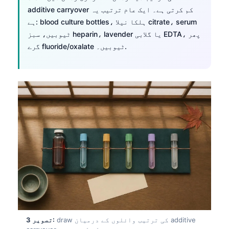
additive carryover کم کرتی ہے۔ ایک عام ترتیب یہ
ہے: blood culture bottles، ہلکا نیلا citrate، serum
ٹیوبیں، سبز heparin، lavender یا گلابی EDTA، پھر
گرے fluoride/oxalate ٹیوبیں۔.
draw کی ترتیب وائلوں کے درمیان additive
تصویر 3: