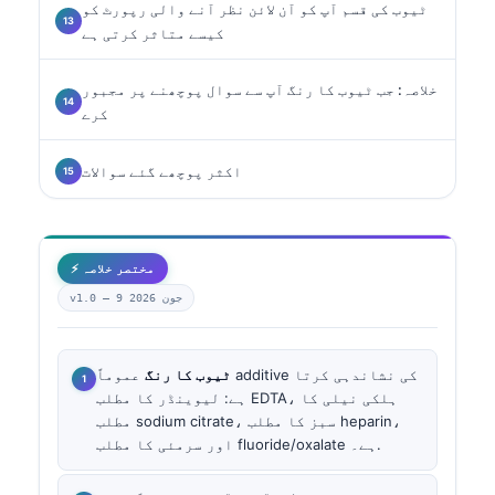
ٹیوب کی قسم آپ کو آن لائن نظر آنے والی رپورٹ کو
کیسے متاثر کرتی ہے
خلاصہ: جب ٹیوب کا رنگ آپ سے سوال پوچھنے پر مجبور
کرے
اکثر پوچھے گئے سوالات
⚡ مختصر خلاصہ
9 جون 2026
v1.0 —
ٹیوب کا رنگ
عموماً additive کی نشاندہی کرتا
ہے: لیوینڈر کا مطلب EDTA، ہلکی نیلی کا
مطلب sodium citrate، سبز کا مطلب heparin،
اور سرمئی کا مطلب fluoride/oxalate ہے۔.