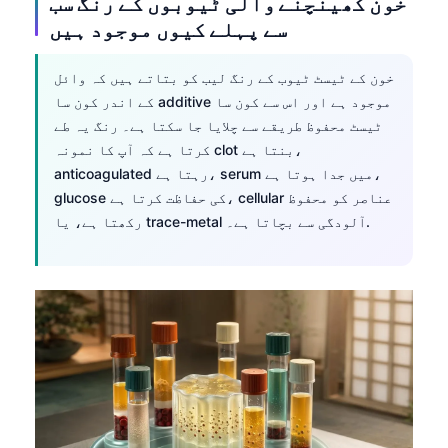
خون کھینچنے والی ٹیوبوں کے رنگ سب
سے پہلے کیوں موجود ہیں
خون کے ٹیسٹ ٹیوب کے رنگ لیب کو بتاتے ہیں کہ وائل
کے اندر کون سا additive موجود ہے اور اس سے کون سا
ٹیسٹ محفوظ طریقے سے چلایا جا سکتا ہے۔ رنگ یہ طے
کرتا ہے کہ آپ کا نمونہ clot بنتا ہے،
anticoagulated رہتا ہے، serum میں جدا ہوتا ہے،
glucose کی حفاظت کرتا ہے، cellular عناصر کو محفوظ
رکھتا ہے، یا trace-metal آلودگی سے بچاتا ہے۔.