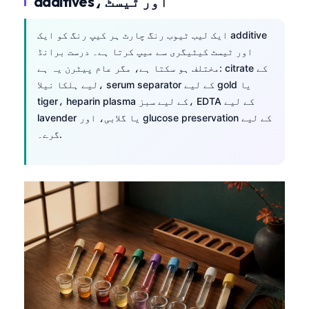
additives، اور ٹیسٹ
ایک لیب ٹیوب رنگ چارٹ ہر کیپ رنگ کو ایک additive
اور ٹیسٹ کیٹیگری سے میپ کرتا ہے۔ درست برانڈ
مختلف ہو سکتا ہے، مگر عام پیٹرن یہ ہے: citrate کے
لیے ہلکا نیلا، serum separator کے لیے gold یا
tiger، heparin plasma کے لیے سبز، EDTA کے لیے
lavender یا گلابی، اور glucose preservation کے لیے
گرے۔.