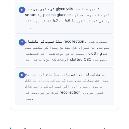
گرے ٹیوبیں
سست glycolysis؛ غیر جدا شدہ
serum یا plasma glucose کمرے کے درجہ حرارت
پر فی گھنٹہ تقریباً 5% سے 7% تک کم ہو سکتا
ہے۔.
recollection، مسترد شدہ
غلط ٹیوب کی غلطیاں
نمونے، یا گمراہ کن نتائج پیدا کر سکتی ہیں
جیسے ہائی پوٹاشیم، کم کیلشیم، clotting کے
اوقات کا بڑھ جانا، یا clotted CBC نمونے۔.
مریض کی کارروائی
سادہ ہے: نام اور تاریخِ
پیدائش چیک کریں، جمع کرنے کے دوران بالکل
خاموش رہیں، اور اگر لیب آپ کو واپس کال
کرے تو پوچھیں کہ recollection کیوں ضروری
ہے۔.