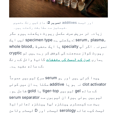
تصویر 2:
عام کیپ رنگ مخصوص additives اور ٹیسٹ
فیملیز سے مطابقت رکھتے ہیں۔.
زیادہ تر مریض صرف مکمل رپورٹ دیکھتے ہیں، مگر
لیب ایک specimen type دیکھتی ہے: serum، plasma،
whole blood، یا ایک محفوظ specialty نمونہ۔ اگر آپ
cryptic رپورٹ کوڈز سمجھنے کی کوشش کر رہے ہیں تو
ہماری
خون کے ٹیسٹ کی مخففات
گائیڈ وائل کے رنگ
کے ساتھ مفید ہے۔.
سرخ ٹیوبیں عموماً serum پیدا کرتی ہیں اور ہو
سکتا ہے ان میں کوئی additive نہ ہو یا clot activator
شامل ہو۔ gold یا tiger-top ٹیوبیں gel کے ساتھ
serum separator ٹیوبیں ہوتی ہیں؛ ان ٹیوبوں سے
بہت سے کیمسٹری پینلز، لپڈ پینلز، تھائرائیڈ
ٹیسٹ، وٹامن D ٹیسٹ، اور serology ٹیسٹ کیے جاتے
ہیں۔.