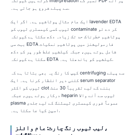
کرتے ہیں کیونکہ interpretation نمبر کے PDF پر آنے
سے پہلے شروع ہو جاتی ہے۔.
ایک عام مثال پوٹاشیم ہے۔ اگر ایک lavender EDTA
ٹیوب کسی کیمسٹری ٹیوب کو contaminate کر دے تو
پوٹاشیم خطرناک حد تک زیادہ دکھ سکتا ہے کیونکہ
بہت سی EDTA فارمولیشنز میں پوٹاشیم نمکیات
شامل ہوتے ہیں، جبکہ کیلشیم غلط طور پر کم دکھ
سکتا ہے کیونکہ EDTA کیلشیم کو باندھتا ہے۔.
کیپ کا رنگ یہ بھی بتاتا ہے کہ centrifuging سے پہلے
کتنی دیر انتظار کرنا ہے۔ ایک serum separator
ٹیوب کو اکثر clot بننے کے لیے تقریباً 30 منٹ
درکار ہوتے ہیں، جبکہ heparin ٹیوب سے آنے والا
plasma عموماً فوری کیمسٹری ٹیسٹنگ کے لیے جلدی
اسپن کیا جا سکتا ہے۔.
لیب ٹیوب رنگ چارٹ: عام وائلز،