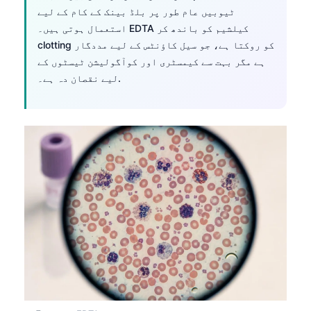
ٹیوبیں عام طور پر بلڈ بینک کے کام کے لیے
استعمال ہوتی ہیں۔ EDTA کیلشیم کو باندھ کر
clotting کو روکتا ہے، جو سیل کاؤنٹس کے لیے مددگار
ہے مگر بہت سے کیمسٹری اور کوآگولیشن ٹیسٹوں کے
لیے نقصان دہ ہے۔.