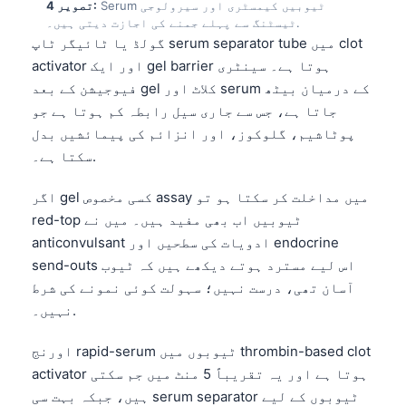
Serum ٹیوبیں کیمسٹری اور سیرولوجی
تصویر 4:
ٹیسٹنگ سے پہلے جمنے کی اجازت دیتی ہیں۔.
گولڈ یا ٹائیگر ٹاپ serum separator tube میں clot
activator اور ایک gel barrier ہوتا ہے۔ سینٹری
فیوجیشن کے بعد gel کلاٹ اور serum کے درمیان بیٹھ
جاتا ہے، جس سے جاری سیل رابطہ کم ہوتا ہے جو
پوٹاشیم، گلوکوز، اور انزائم کی پیمائشیں بدل
سکتا ہے۔.
اگر gel کسی مخصوص assay میں مداخلت کر سکتا ہو تو
red-top ٹیوبیں اب بھی مفید ہیں۔ میں نے
anticonvulsant ادویات کی سطحیں اور endocrine
send-outs اس لیے مسترد ہوتے دیکھے ہیں کہ ٹیوب
آسان تھی، درست نہیں؛ سہولت کوئی نمونے کی شرط
نہیں۔.
اورنج rapid-serum ٹیوبوں میں thrombin-based clot
activator ہوتا ہے اور یہ تقریباً 5 منٹ میں جم سکتی
ہیں، جبکہ بہت سی serum separator ٹیوبوں کے لیے