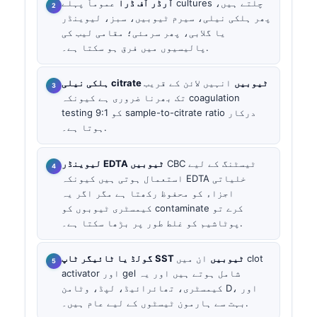
آرڈر آف ڈرا
عموماً پہلے cultures چلتے ہیں،
پھر ہلکی نیلی، سیرم ٹیوبیں، سبز، لیوینڈر
یا گلابی، پھر سرمئی؛ مقامی لیب کی
پالیسیوں میں فرق ہو سکتا ہے۔.
ہلکی نیلی citrate ٹیوبیں
انہیں لائن کے قریب
تک بھرنا ضروری ہے کیونکہ coagulation
testing کو 9:1 sample-to-citrate ratio درکار
ہوتا ہے۔.
CBC ٹیسٹنگ کے لیے
لیوینڈر EDTA ٹیوبیں
استعمال ہوتی ہیں کیونکہ EDTA خلیاتی
اجزاء کو محفوظ رکھتا ہے مگر اگر یہ
کیمسٹری ٹیوبوں کو contaminate کرے تو
پوٹاشیم کو غلط طور پر بڑھا سکتا ہے۔.
گولڈ یا ٹائیگر ٹاپ SST ٹیوبیں
ان میں clot
activator اور gel شامل ہوتے ہیں اور یہ
کیمسٹری، تھائرائیڈ، لپڈ، وٹامن D، اور
بہت سے ہارمون ٹیسٹوں کے لیے عام ہیں۔.