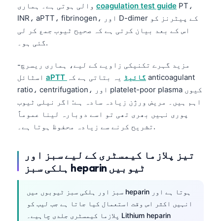
PT،
coagulation test guide
والی ہوتی ہے۔ ہماری
Català
INR، aPTT، fibrinogen، اور D-dimer کے پیٹرنز کو
O‘zbekcha
اس کے بعد بیان کرتی ہے کہ صحیح ٹیوب جمع کر لی
Українська
گئی ہو۔.
አማርኛ
مزید گہرے تکنیکی زاویے کے لیے، ہماری ریسرچ-
Kiswahili
aPTT گائیڈ
یہ بتاتی ہے کہ anticoagulant
اسٹائل
ភាសាខ្មែរ
ratio، centrifugation، اور platelet-poor plasma کیوں
اہم ہیں۔ مریض ورژن زیادہ سادہ ہے: اگر نیلی ٹیوب
ဗမာစာ
پوری نہیں بھری تھی تو اسے دوبارہ لینا عموماً
ไทย
تشریح کرنے سے زیادہ محفوظ ہوتا ہے۔.
Tagalog
تیز پلازما کیمسٹری کے لیے سبز اور
Tiếng Việt
ہلکی سبز heparin ٹیوبیں
Bahasa Melayu
മലയാളം
سبز اور ہلکی سبز ٹیوبوں میں heparin ہوتا ہے اور
ಕನ್ನಡ
انہیں اکثر اس وقت استعمال کیا جاتا ہے جب لیب کو
پلازما کیمسٹری جلدی چاہیے۔ Lithium heparin
ગુજરાતી