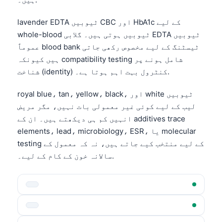
lavender EDTA ٹیوبیں CBC اور HbA1c کے لیے
whole-blood ٹیوبیں ہوتی ہیں۔ گلابی EDTA ٹیوبیں
عموماً blood bank ٹیسٹنگ کے لیے مخصوص رکھی جاتی
ہیں کیونکہ compatibility testing شامل ہونے پر
شناخت (identity) کنٹرول بہت اہم ہوتا ہے۔.
royal blue، tan، yellow، black، اور white ٹیوبیں
لیب کے لیے کوئی غیر معمولی بات نہیں، مگر مریض
انہیں کم ہی دیکھتے ہیں۔ ان کے additives trace
elements، lead، microbiology، ESR، یا molecular
testing کے لیے منتخب کیے جاتے ہیں، نہ کہ معمول کے
سالانہ خون کے کام کے لیے۔.