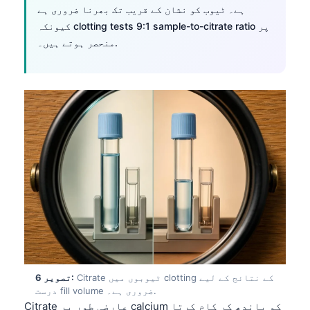
ہے۔ ٹیوب کو نشان کے قریب تک بھرنا ضروری ہے
Frysk
کیونکہ clotting tests 9:1 sample-to-citrate ratio پر
Esperanto
منحصر ہوتے ہیں۔.
Беларуская мова
Татар теле
Кыргызча
ئۇيغۇرچە
Cebuano
Basa Jawa
ພາສາລາວ
Монгол
Afrikaans
العربية المغربية
Citrate ٹیوبوں میں clotting کے نتائج کے لیے
تصویر 6:
Occitan
درست fill volume ضروری ہے۔.
Citrate عارضی طور پر calcium کو باندھ کر کام کرتا