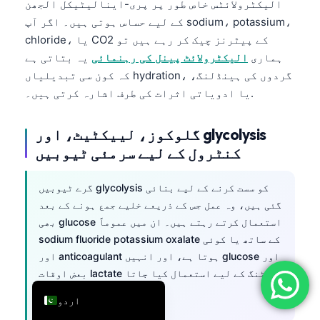
الیکٹرولائٹس خاص طور پر پری-اینالیٹیکل الجھن
简体中文
کے لیے حساس ہوتی ہیں۔ اگر آپ sodium، potassium،
chloride، یا CO2 کے پیٹرنز چیک کر رہے ہیں تو
Română
ہماری
الیکٹرولائٹ پینل کی رہنمائی
یہ بتاتی ہے
Türkçe
کہ کون سی تبدیلیاں hydration، گردوں کی ہینڈلنگ،
Ελληνικά
یا ادویاتی اثرات کی طرف اشارہ کرتی ہیں۔.
Português
گلوکوز، لییکٹیٹ، اور glycolysis
Español
کنٹرول کے لیے سرمئی ٹیوبیں
Italiano
עִבְרִית
گرے ٹیوبیں glycolysis کو سست کرنے کے لیے بنائی
گئی ہیں، وہ عمل جس کے ذریعے خلیے جمع ہونے کے بعد
Français
بھی glucose استعمال کرتے رہتے ہیں۔ ان میں عموماً
العربية
sodium fluoride potassium oxalate کے ساتھ یا کوئی
Deutsch
اور anticoagulant ہوتا ہے، اور انہیں glucose اور
بعض اوقات lactate ٹیسٹنگ کے لیے استعمال کیا جاتا
English
ہے۔.
اردو