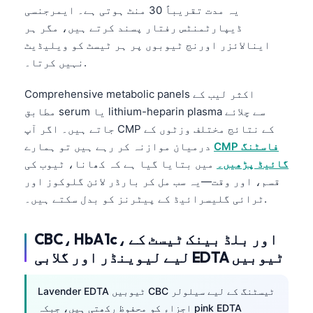
یہ مدت تقریباً 30 منٹ ہوتی ہے۔ ایمرجنسی
ڈیپارٹمنٹس رفتار پسند کرتے ہیں، مگر ہر
اینالائزر اورنج ٹیوبوں پر ہر ٹیسٹ کو ویلیڈیٹ
نہیں کرتا۔.
Comprehensive metabolic panels اکثر لیب کے
مطابق serum یا lithium-heparin plasma سے چلائے
جاتے ہیں۔ اگر آپ CMP کے نتائج مختلف وزٹوں کے
CMP فاسٹنگ
درمیان موازنہ کر رہے ہیں تو ہمارے
گائیڈ پڑھیں۔
میں بتایا گیا ہے کہ کھانا، ٹیوب کی
قسم، اور وقت—یہ سب مل کر بارڈر لائن گلوکوز اور
ٹرائی گلیسرائیڈ کے پیٹرنز کو بدل سکتے ہیں۔.
CBC، HbA1c، اور بلڈ بینک ٹیسٹ کے
لیے لیوینڈر اور گلابی EDTA ٹیوبیں
Lavender EDTA ٹیوبیں CBC ٹیسٹنگ کے لیے سیلولر
اجزاء کو محفوظ رکھتی ہیں، جبکہ pink EDTA