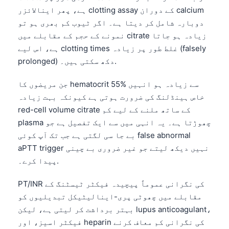
Gàidhlig
ہے، پھر اینالائزر clotting assay کے دوران calcium
Euskara
دوبارہ شامل کر دیتا ہے۔ اگر ٹیوب کم بھری ہو تو
Македонски јазик
نمونے کے حجم کے مقابلے میں citrate زیادہ ہو جاتا
ہے، اس لیے clotting times غلط طور پر زیادہ (falsely
Latviešu valoda
prolonged) دکھ سکتی ہیں۔.
Galego
جن مریضوں کا hematocrit 55% سے زیادہ ہو انہیں
অসমীয়া
خاص ہینڈلنگ کی ضرورت ہوتی ہے کیونکہ بہت زیادہ
සිංහල
red-cell volume citrate کے ساتھ ملنے کے لیے کم
سنڌي
plasma چھوڑتا ہے۔ یہ انہی میں سے ایک تفصیل ہے جو
بے جا سی لگتی ہے جب تک آپ کوئی false abnormal
پښتو
aPTT trigger نہیں دیکھ لیتے جو غیر ضروری بے چینی
پیدا کرے۔.
Slovenčina
PT/INR کی نگرانی عموماً پیچیدہ فیکٹر ٹیسٹنگ کے
Hrvatski
مقابلے میں چھوٹی پری-اینالیٹیکل تبدیلیوں کو
Suomi
بہتر برداشت کر لیتی ہے، لیکن lupus anticoagulant،
Қазақ тілі
فیکٹر اسیز، اور heparin کی نگرانی کم معاف کرنے