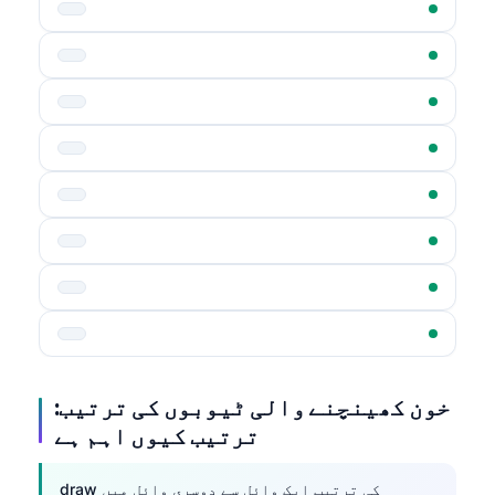
خون کھینچنے والی ٹیوبوں کی ترتیب:
ترتیب کیوں اہم ہے
draw کی ترتیب ایک وائل سے دوسری وائل میں