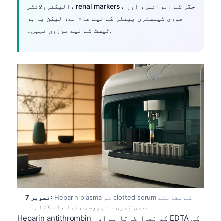
الیکٹرولائٹس، renal markers، جگر کے انزائمز، اور
தமிழ்
فوری کیمسٹری پینلز کے لیے عام ہے، لیکن یہ ہر
ٹیسٹ کے لیے موزوں نہیں۔.
తెలుగు
मराठी
বাংলা
Shqip
Magyar
Slovenščina
한국어
Polski
Lietuvių kalba
Русский
ქართული
Heparin plasma کو clotted serum کے مقابلے
تصویر 7:
میں تیزی سے پروسیس کیا جا سکتا ہے۔.
Čeština
Heparin antithrombin کو فعال کرتا ہے اور EDTA کی