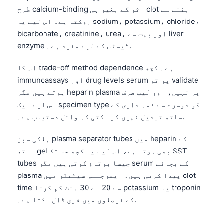
日本語
طرح calcium-binding اثر کے بغیر ہی clot بننے سے
روکتا ہے۔ اس لیے یہ sodium، potassium، chloride،
Eesti
bicarbonate، creatinine، urea، اور بہت سے liver
Azərbaycan dili
enzyme ٹیسٹس کے لیے مفید ہے۔.
Bosanski
اس کا trade-off method dependence ہے۔ کچھ
Svenska
immunoassays اور drug levels serum پر تو validate
Српски језик
ہوتے ہیں مگر heparin plasma پر نہیں، اور لیب صرف
Íslenska
اس لیے ایک specimen type کو دوسرے سے ذمہ داری کے
ساتھ تبدیل نہیں کر سکتی کہ وائل دستیاب ہے۔.
Հայերեն
Bahasa Indonesia
ہلکی سبز plasma separator tubes میں heparin کے
हिन्दी
ساتھ gel بھی ہوتا ہے، اس لیے یہ کچھ حد تک SST
tubes جیسا برتاؤ کرتی ہیں مگر serum کے بجائے
Nederlands
plasma پیدا کرتی ہیں۔ ایمرجنسی سیٹنگز میں clot
Dansk
time سے 20 سے 30 منٹ کم کرنا potassium یا troponin
Български
کے فیصلوں میں فرق ڈال سکتا ہے۔.
فارسی