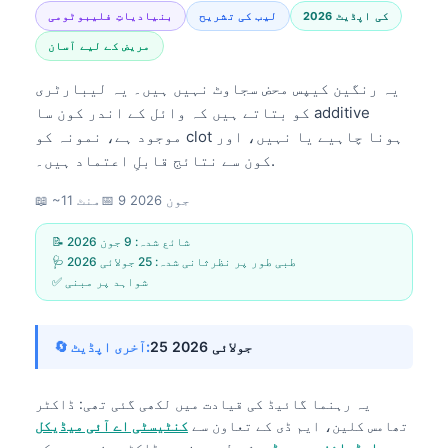
2026 کی اپڈیٹ
لیب کی تشریح
بنیادیاتِ فلیبوٹومی
مریض کے لیے آسان
یہ رنگین کیپس محض سجاوٹ نہیں ہیں۔ یہ لیبارٹری
کو بتاتے ہیں کہ وائل کے اندر کون سا additive
موجود ہے، نمونہ کو clot ہونا چاہیے یا نہیں، اور
کون سے نتائج قابلِ اعتماد ہیں۔.
9 جون 2026
📅
📖 ~11 منٹ
📝 شائع شدہ:
9 جون 2026
🩺 طبی طور پر نظرثانی شدہ:
25 جولائی 2026
✅ شواہد پر مبنی
25 جولائی 2026
🔄 آخری اپڈیٹ:
یہ رہنما گائیڈ کی قیادت میں لکھی گئی تھی:
ڈاکٹر
تھامس کلین، ایم ڈی
کے تعاون سے
کنٹیسٹی اے آئی میڈیکل
ایڈوائزری بورڈ
, بشمول پروفیسر ڈاکٹر ہنس ویبر کے