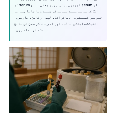
تر serum ٹیوبیں ہوتی ہیں، یعنی مائع serum کو
الگ کرنے سے پہلے نمونے کو جمنے دیا جاتا ہے۔ یہ
ٹیوبیں کیمسٹری، تھائرائڈ، لپڈ، وٹامن، ہارمون،
انفیکشس اینٹی باڈی، اور ادویات کی سطح کی جانچ
کے لیے عام ہیں۔.