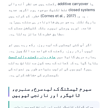
رکھتے ہیں جب نظر آنے والی additive carryover یا
غلط تکنیک موجود ہو، اگرچہ جدید closed systems
خطرہ کم کرتے ہیں (Cornes et al.، 2017)۔ یہ وہ
باریک نکتہ ہے جو مریض شاذونادر ہی سنتے ہیں: یہ
قاعدہ توہم پرستی نہیں، بلکہ کلیکشن سسٹم کے
مطابق خطرے کا سائز بدلتا ہے۔.
اگر آپ کئی ٹیسٹوں کے لیے روزہ رکھ رہے ہیں تو
ٹیوب آرڈر روزہ رکھنے کے قواعد سے الگ چیز ہے۔
ہمارے مریض گائیڈ میں
عام روزہ رکھنے والے ٹیسٹ
بتایا گیا ہے کہ کھانے کے بعد کون سے نتائج بدلتے
ہیں؛ ٹیوبوں کی ترتیب بنیادی طور پر نمونے کی
کیمسٹری کی حفاظت کرتی ہے۔.
سیرم ٹیسٹنگ کے لیے سرخ، سنہری،
ٹائیگر، اور نارنجی ٹیوبیں
سرخ، گولڈ، ٹائیگر ٹاپ، اور اورنج ٹیوبیں زیادہ