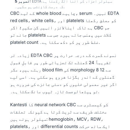
EDTA سیلولر اجزاء کو اتنا الگ رکھتا ہے
تصویر 5:
کہ درست کاؤنٹس ہو سکیں۔.
CBC کے لیے whole blood چاہیے، serum نہیں۔ EDTA
red cells، white cells، اور platelets کو معلق رکھتا
ہے تاکہ اینالائزر انہیں گن سکیں؛ اگر CBC جم
جائے تو platelets کلاٹ میں پھنس جاتے ہیں، جس سے
platelet count غلط طور پر کم دکھ سکتا ہے۔.
زیادہ تر EDTA CBC نمونے کمرے کے درجہ حرارت پر
تقریباً 24 گھنٹے تک تجزیاتی طور پر قابلِ قبول
رہتے ہیں، مگر blood film کی morphology 8 سے 12
گھنٹوں کے اندر بگڑنا شروع ہو سکتی ہے۔ اسی لیے
اگر غیر معمولی خلیوں کو دستی جائزے کی ضرورت ہو
تو پیتھالوجسٹ تازہ ٹیوب مانگ سکتا ہے۔.
Kantesti کا neural network CBC کو کیمسٹری سے
مختلف طریقے سے ٹریٹ کرتا ہے کیونکہ تعلقات
سیلولر ہوتے ہیں: hemoglobin، MCV، RDW،
platelets، اور differential counts ایک ساتھ حرکت