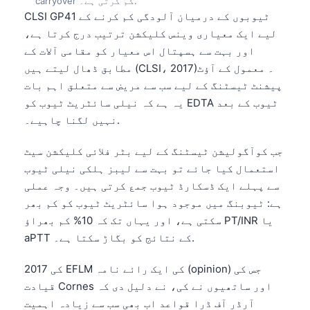
carryover کم کرتی ہے۔.
CLSI GP41 ٹیوبوں کے درمیان آلودگی کم کرنے کے
لیے ایک معیاری وینس کلیکشن ترتیب درج کرتا ہے،
اور بہت سے ہسپتال اس معیار کو مقامی آلات کے
مطابق ڈھال لیتے ہیں (CLSI، 2017)۔ معمول کے آؤٹ
پیشنٹ ٹیسٹنگ کے لیے سب سے مریض سے متعلق اہم بات
یہ ہے کہ نیلی سائٹریٹ ٹیوب کو EDTA ٹیوب کے بعد
نہیں لگنا چاہیے۔.
جب کوآگولیشن ٹیسٹنگ کے لیے بٹر فلائی کلیکشن سیٹ
استعمال کیا جائے تو بہت سے لیبز ہلکی نیلی ٹیوب
سے پہلے ایک ڈسکارڈ ٹیوب جمع کرتی ہیں۔ وجہ عملی
ہے: ٹیوبنگ میں موجود ہوا سائٹریٹ ٹیوب کو کم بھر
سکتی ہے، اور یہاں تک کہ 10% کم بھراؤ PT/INR یا
aPTT کے نتائج کو بگاڑ سکتا ہے۔.
2017 کی EFLM کی ایک رائے نامہ (opinion) جس کی
قیادت Cornes اور ساتھیوں نے کی، نے دلیل دی کہ
آرڈر آف ڈرا قواعد اب بھی سب سے زیادہ اہمیت