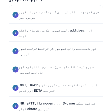
خون کھینچنے والی ٹیوبوں کے رنگ سب سے پہلے کیوں
موجود ہیں
لیب ٹیوب رنگ چارٹ: عام وائلز، additives، اور
ٹیسٹ
خون کھینچنے والی ٹیوبوں کی ترتیب: ترتیب کیوں
اہم ہے
سیرم ٹیسٹنگ کے لیے سرخ، سنہری، ٹائیگر، اور
نارنجی ٹیوبیں
CBC، HbA1c، اور بلڈ بینک ٹیسٹ کے لیے لیوینڈر
اور گلابی EDTA ٹیوبیں
INR، aPTT، fibrinogen، اور D-dimer کے لیے ہلکی
نیلی citrate ٹیوبیں